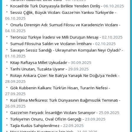
Kocaeli’de Türk Dünyasıyla Birlikte Yeniden Diriliş -
06.10.2025
Sessiz Çığlık, Büyük Vicdan: Gazze'nin Yankısı Türkiye’de -
06.10.2025
Onurlu Direnişin Adı: Sumud Filosu ve Karadeniz’in Vicdanı -
04.10.2025
Terörsüz Türkiye İradesi ve Milli Duruşun Mesajı -
02.10.2025
Sumud Filosu’na Saldırı ve Vicdanın İmtihanı -
02.10.2025
Savaşın Sessiz Sandığı - Ukrayna’nın Komşuları Neyi Oyladı? -
01.10.2025
Kitap Raftaysa Millet Uykudadır -
30.09.2025
Tarihi Unutan, Tuzakta Uyanır -
29.09.2025
Rotayı Ankara Çizer: Ne Batı’ya Yanaşık Ne Doğu’ya Yedek -
28.09.2025
Gök Kubbenin Kalkanı: Türk’ün Hisarı, Turan’ın Nefesi -
27.09.2025
Kızıl Elma Mefküresi: Türk Dünyasının Bağımsızlık Teminatı -
26.09.2025
Gazze’nin Feryadı: İnsanlığın Vicdanı Sınanıyor -
25.09.2025
Türkiye’nin Onuru, Oval Ofis’in Gerçeği -
23.09.2025
Taşla Kudüs Sahiplenilmez -
22.09.2025