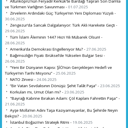
Altunköprü'nün Feryadı! Kerkük'te Bardağı Taşıran Son Damla
ve Türkmen Varlığının Savunması -
01.07.2025
Zirvelerin Ardındaki Güç: Türkiye’nin Yeni Diplomasi Yüzyılı -
30.06.2025
Zengezur’da Sancak Dalgalanıyor: Türk Aklı Harekete Geçti -
29.06.2025
Tüm İslam Âleminin 1447 Hicri Yılı Mübarek Olsun! -
28.06.2025
Amerika’da Demokrasi Engelleniyor Mu? -
27.06.2025
Bağımsızlığın Fiyatı: Brüksel’de Yükselen Bulgar Sesi -
26.06.2025
“Yeni Bir Dünyanın Kapısı: ŞİÖ’nün Gerçekleşen Hedefi ve
Türkiye’nin Tarihi Misyonu” -
25.06.2025
NATO Zirvesi -
24.06.2025
“Bir Vatan Sevdalısının Dönüşü: Şehit Talât Paşa” -
23.06.2025
Korkulan mı, Umut Olan mı? -
23.06.2025
"Bayrağı Kabrine Bırakan Adam: Çöl Kaplanı Fahrettin Paşa" -
21.06.2025
Ayşe Molla’nın Adını Taşa Kazıyamayanlar, Bu Şehirde Neyin
Bekçisi? -
20.06.2025
İstanbul Boğazı’nın Stratejik Ritmi -
19.06.2025