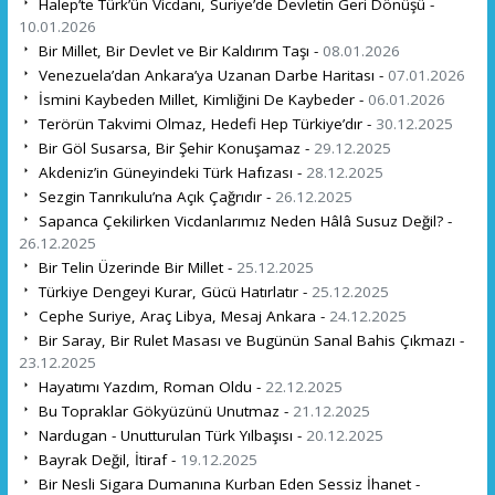
Halep’te Türk’ün Vicdanı, Suriye’de Devletin Geri Dönüşü -
10.01.2026
Bir Millet, Bir Devlet ve Bir Kaldırım Taşı -
08.01.2026
Venezuela’dan Ankara’ya Uzanan Darbe Haritası -
07.01.2026
İsmini Kaybeden Millet, Kimliğini De Kaybeder -
06.01.2026
Terörün Takvimi Olmaz, Hedefi Hep Türkiye’dır -
30.12.2025
Bir Göl Susarsa, Bir Şehir Konuşamaz -
29.12.2025
Akdeniz’in Güneyindeki Türk Hafızası -
28.12.2025
Sezgin Tanrıkulu’na Açık Çağrıdır -
26.12.2025
Sapanca Çekilirken Vicdanlarımız Neden Hâlâ Susuz Değil? -
26.12.2025
Bir Telin Üzerinde Bir Millet -
25.12.2025
Türkiye Dengeyi Kurar, Gücü Hatırlatır -
25.12.2025
Cephe Suriye, Araç Libya, Mesaj Ankara -
24.12.2025
Bir Saray, Bir Rulet Masası ve Bugünün Sanal Bahis Çıkmazı -
23.12.2025
Hayatımı Yazdım, Roman Oldu -
22.12.2025
Bu Topraklar Gökyüzünü Unutmaz -
21.12.2025
Nardugan - Unutturulan Türk Yılbaşısı -
20.12.2025
Bayrak Değil, İtiraf -
19.12.2025
Bir Nesli Sigara Dumanına Kurban Eden Sessiz İhanet -