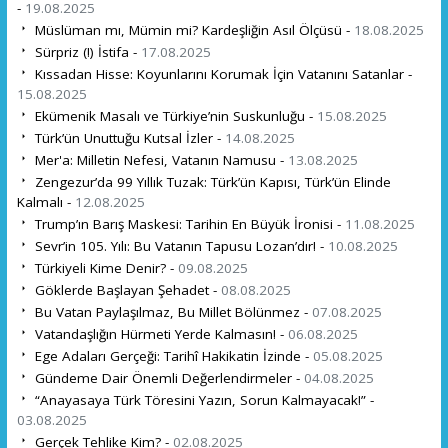
-
19.08.2025
Müslüman mı, Mümin mi? Kardeşliğin Asıl Ölçüsü -
18.08.2025
Sürpriz (!) İstifa -
17.08.2025
Kıssadan Hisse: Koyunlarını Korumak İçin Vatanını Satanlar -
15.08.2025
Ekümenik Masalı ve Türkiye’nin Suskunluğu -
15.08.2025
Türk’ün Unuttuğu Kutsal İzler -
14.08.2025
Mer'a: Milletin Nefesi, Vatanın Namusu -
13.08.2025
Zengezur’da 99 Yıllık Tuzak: Türk’ün Kapısı, Türk’ün Elinde
Kalmalı -
12.08.2025
Trump’ın Barış Maskesi: Tarihin En Büyük İronisi -
11.08.2025
Sevr’in 105. Yılı: Bu Vatanın Tapusu Lozan’dır! -
10.08.2025
Türkiyeli Kime Denir? -
09.08.2025
Göklerde Başlayan Şehadet -
08.08.2025
Bu Vatan Paylaşılmaz, Bu Millet Bölünmez -
07.08.2025
Vatandaşlığın Hürmeti Yerde Kalmasın! -
06.08.2025
Ege Adaları Gerçeği: Tarihî Hakikatin İzinde -
05.08.2025
Gündeme Dair Önemli Değerlendirmeler -
04.08.2025
“Anayasaya Türk Töresini Yazın, Sorun Kalmayacak!” -
03.08.2025
Gerçek Tehlike Kim? -
02.08.2025