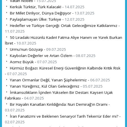
Vatan Nöbeti -
15.07.2025
Kerkük Türktür, Türk Kalacak! -
14.07.2025
Bir Millet Diriliyor, Dünya Değişiyor -
13.07.2025
Paylaşılamayan Ülke: Türkiye -
12.07.2025
Hedefler ve Türkiye Gerçeği: Ortak Geleceğimize Katkılarımız -
11.07.2025
50 Liradaki Hüzünlü Kadın! Fatma Aliye Hanım ve Yürek Burkan
İbret -
10.07.2025
Urmu'nun Gözyaşı -
09.07.2025
Kaybolan Değerler ve Artan Özlem -
08.07.2025
Acımız Büyük -
07.07.2025
Hürmüz Boğazı: Küresel Enerji Güvenliğinin Kalbinde Kritik Risk
-
07.07.2025
Yanan Ormanlar Değil, Yanan Şüphelerimiz -
06.07.2025
Yanan Yüreğimiz, Kül Olan Geleceğimiz -
05.07.2025
İmkansızlıkların İçinden Yükselen Bir Destan: Kayseri Uçak
Fabrikası -
04.07.2025
Bir Hayalin Kanatları Kırıldığında: Nuri Demirağ'ın Dramı -
03.07.2025
İran Fanatizmi ve Beklenen Senaryo! Tarih Tekerrür Eder mi? -
02.07.2025