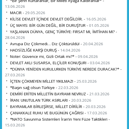
*Bir Şehri Kurtaranlar, Bir Milleti Ayağa Kaldıranlar* -
13.06.2026
MACIR -
29.05.2026
KİLİSE DEVLET İÇİNDE DEVLET DEĞİLDİR. -
16.05.2026
ÜÇ MAYIS: BİR GÜN DEĞİL, BİR DURUŞTUR -
01.05.2026
YAŞLANAN DÜNYA, GENÇ TÜRKİYE: FIRSAT MI, İMTİHAN MI? -
28.04.2026
Avrupa Diz Çökmedi… Diz Çöktürüldü! -
20.04.2026
HADSİZLİĞE KARŞI DURUŞ -
14.04.2026
Noter: Güvence mi, Gizli Ortak mı?* -
09.04.2026
DEVLET AKLI SUSARSA, ELÇİLER KONUŞUR! -
03.04.2026
*DÜNYA YENİDEN KURULURKEN TÜRKİYE NEREDE DURACAK?* -
27.03.2026
İÇTEN ÇÖKMEYEN MİLLET YIKILMAZ! -
25.03.2026
*Başın sağ olsun Türkiye -
22.03.2026
DEMİRİ ERİTEN MİLLETİN BAYRAMI NEVRUZ -
21.03.2026
İRAN: UNUTULAN TÜRK ASIRLARI -
20.03.2026
BAYRAMLAR BİRLEŞİRSE, MİLLET DİRİLİR -
20.03.2026
ÇANAKKALE RUHU VE BUGÜNÜN ÇAĞRISI -
17.03.2026
*NATO Savunma Sistemleri İran’ın Yeni Füze Taktikleri -
15.03.2026