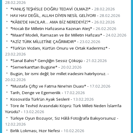
28.02.2026
*YANLIŞ TEŞHİSLE DOĞRU TEDAVİ OLMAZ!* -
28.02.2026
HAV HAV DEĞİL, ALLAH DİYEN NESİL GELİYOR! -
28.02.2026
*KÂBE’DE HACILAR… AMA BİZ NEREDEYİZ?* -
26.02.2026
*Hocalı Bir Milletin Hafızasına Kazınan Ateş* -
26.02.2026
*Maarif Modeli, Ramazan ve Bir Milletin Hafızası* -
24.02.2026
*AZİZ TÜRK MİLLETİNE ÇAĞRIMDIR* -
23.02.2026
*Türk’ün Vicdanı, Kürt’ün Onuru ve Ortak Kaderimiz* -
23.02.2026
*Sanal Bahis* Gençliğin Sessiz Çöküşü -
21.02.2026
*Semerkant’tan Bugüne* -
20.02.2026
Bugün, bir ismi değil; bir millet iradesini hatırlıyoruz. -
20.02.2026
*Mustafa Çiftçi ve Fatma Nine’nin Duası* -
17.02.2026
Tarih, Denge ve Egemenlik -
17.02.2026
Kosova’da Türk’ün Ayak Sesleri! -
13.02.2026
Töre ile Tevhid Arasındaki Köprü: Türk Milleti Neden İslam’la
Yürüdü? -
13.02.2026
Türkiye Oyun Bozuyor, Siz Hâlâ Fotoğrafa Bakıyorsunuz -
12.02.2026
Birlik Lokması, Hızır Nefesi -
10.02.2026