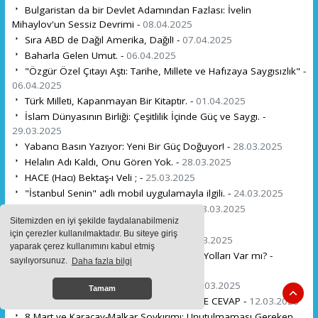
Bulgaristan da bir Devlet Adamından Fazlası: İvelin
Mihaylov'un Sessiz Devrimi -
08.04.2025
Sıra ABD de Dağıl Amerika, Dağıl! -
07.04.2025
Baharla Gelen Umut. -
06.04.2025
"Özgür Özel Çıtayı Aştı: Tarihe, Millete ve Hafızaya Saygısızlık" -
06.04.2025
Türk Milleti, Kapanmayan Bir Kitaptır. -
01.04.2025
İslam Dünyasının Birliği: Çeşitlilik İçinde Güç ve Saygı. -
29.03.2025
Yabancı Basın Yazıyor: Yeni Bir Güç Doğuyor! -
28.03.2025
Helalın Adı Kaldı, Onu Gören Yok. -
28.03.2025
HACE (Hacı) Bektaş-ı Veli ; -
25.03.2025
"İstanbul Senin" adlı mobil uygulamayla ilgili. -
24.03.2025
Aslımız KURT Bizim, Kaygımız YURT..! -
18.03.2025
Sitemizden en iyi şekilde faydalanabilmeniz
Çanakkale: Destanın Adı. -
18.03.2025
için çerezler kullanılmaktadır. Bu siteye giriş
KOCAM NEDEN DÖNMEDİ PAŞAM. -
16.03.2025
yaparak çerez kullanımını kabul etmiş
Bulgaristan'ın Demografik Krizi: Çözüm Yolları Var mı? -
sayılıyorsunuz.
Daha fazla bilgi
16.03.2025
Her Şeyin Bir Vakti ve Takdiri Vardır. -
14.03.2025
Tamam
Bulgaristan HÖH parti başkanı PEEVSKİ'YE CEVAP -
12.03.2025
8 Mart ve Karaçay-Malkar Soykırımı: Unutulmaması Gereken