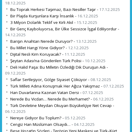
18.12.2025
Bu Toprak Herkesi Taşımaz, Bazı Nesiller Taşır -
17.12.2025
Bir Plajda Kurşunlara Karşı İnsanlık -
16.12.2025
3 Milyon Dolarlık Teklif ve Kirli Akıl -
15.12.2025
Bir Genç Kayboluyorsa, Bir Ülke Sessizce İşgal Ediliyordur -
14.12.2025
Barışın Anahtarı Nerede Duruyor? -
13.12.2025
Bu Millet Hangi Yöne Gidiyor? -
12.12.2025
Dijital Nesli Kim Koruyacak? -
11.12.2025
Şeytan Adası’na Gönderilen Türk Polisi -
10.12.2025
Deli Halid Paşa: Bu Milletin Özlediği Dik Duruşun Adı -
09.12.2025
Saflar Sertleşiyor, Gölge Siyaset Çöküyor -
08.12.2025
Türk Milleti Adına Konuşmak Her Ağıza Yakışmaz -
07.12.2025
Han Duvarlarına Kazınan Vatan Dersi -
07.12.2025
Nerede Bu Vicdan… Nerede Bu Merhamet? -
06.12.2025
Türk Devletine Meydan Okuyan Büyükelçiye Net Cevap -
06.12.2025
Nereye Gidiyor Bu Toplum? -
05.12.2025
Cengiz Han Müslüman Olsaydı… -
04.12.2025
Bese Hozat’ın Sözleri - Terörün Yeni Maskesi ve Türk–Kürt