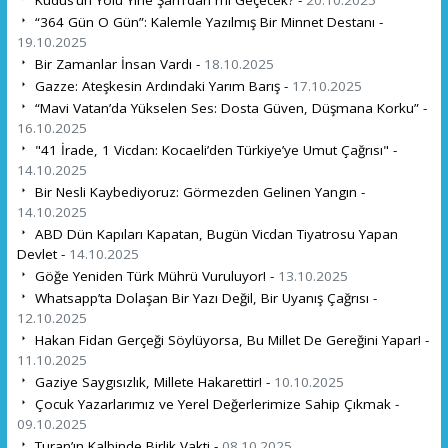
Kudüs’ün Yolu Yine Şam’dan mı Geçecek? -
20.10.2025
“364 Gün O Gün”: Kalemle Yazılmış Bir Minnet Destanı -
19.10.2025
Bir Zamanlar İnsan Vardı -
18.10.2025
Gazze: Ateşkesin Ardındaki Yarım Barış -
17.10.2025
“Mavi Vatan’da Yükselen Ses: Dosta Güven, Düşmana Korku” -
16.10.2025
"41 İrade, 1 Vicdan: Kocaeli’den Türkiye’ye Umut Çağrısı" -
14.10.2025
Bir Nesli Kaybediyoruz: Görmezden Gelinen Yangın -
14.10.2025
ABD Dün Kapıları Kapatan, Bugün Vicdan Tiyatrosu Yapan
Devlet -
14.10.2025
Göğe Yeniden Türk Mührü Vuruluyor! -
13.10.2025
Whatsapp’ta Dolaşan Bir Yazı Değil, Bir Uyanış Çağrısı -
12.10.2025
Hakan Fidan Gerçeği Söylüyorsa, Bu Millet De Gereğini Yapar! -
11.10.2025
Gaziye Saygısızlık, Millete Hakarettir! -
10.10.2025
Çocuk Yazarlarımız ve Yerel Değerlerimize Sahip Çıkmak -
09.10.2025
Turan’ın Kalbinde Birlik Vakti -
08.10.2025