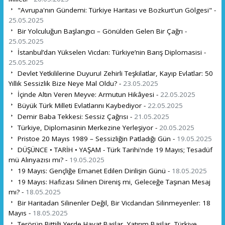
"Avrupa'nın Gündemi: Türkiye Haritası ve Bozkurt'un Gölgesi" -
25.05.2025
Bir Yolculuğun Başlangıcı – Gönülden Gelen Bir Çağrı -
25.05.2025
İstanbul’dan Yükselen Vicdan: Türkiye’nin Barış Diplomasisi -
25.05.2025
Devlet Yetkililerine Duyuru! Zehirli Teşkilatlar, Kayıp Evlatlar: 50
Yıllık Sessizlik Bize Neye Mal Oldu? -
23.05.2025
İçinde Altın Veren Meyve: Armutun Hikâyesi -
22.05.2025
Büyük Türk Milleti Evlatlarını Kaybediyor -
22.05.2025
Demir Baba Tekkesi: Sessiz Çağrısı -
21.05.2025
Türkiye, Diplomasinin Merkezine Yerleşiyor -
20.05.2025
Pristoe 20 Mayıs 1989 – Sessizliğin Patladığı Gün -
19.05.2025
DÜŞÜNCE • TARİH • YAŞAM - Türk Tarihi'nde 19 Mayıs; Tesadüf
mü Alınyazısı mı? -
19.05.2025
19 Mayıs: Gençliğe Emanet Edilen Dirilişin Günü -
18.05.2025
19 Mayıs: Hafızası Silinen Direniş mi, Geleceğe Taşınan Mesaj
mı? -
18.05.2025
Bir Haritadan Silinenler Değil, Bir Vicdandan Silinmeyenler: 18
Mayıs -
18.05.2025
Terörün Bittiği Yerde Hayat Başlar, Yatırım Başlar, Türkiye