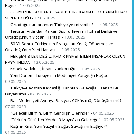
Büyür -
17.05.2025
GÖKYÜZÜNE AÇILAN CESARET: TÜRK KADIN PİLOTLARIN İLHAM
VEREN UÇUŞU -
17.05.2025
Ortadoğu'nun anahtarı Türkiye'ye mi verildi? -
14.05.2025
Terörün Ardından Kalkan Sis: Türkiye'nin Ruhsal Dirilişi ve
Ortadoğu'nun Vicdani Haritası -
13.05.2025
50 Yıl Sonra: Türkiye'nin Prangaları Kırdığı Dönemeç ve
Ortadoğu'nun Yeni Haritası -
13.05.2025
HER ŞEYİ BİLEN DEĞİL, KADİR KIYMET BİLEN İNSANLAR OLSUN
HAYATINIZDA -
12.05.2025
Köpek Sadakati, İnsan Nankörlüğü -
11.05.2025
Yeni Dönem: Türkiye'nin Medeniyet Yürüyüşü Başladı -
09.05.2025
Türkiye–Pakistan Kardeşliği: Tarihten Geleceğe Uzanan Bir
Dayanışma -
07.05.2025
Batı Medeniyeti Aynaya Bakıyor: Çöküş mü, Dönüşüm mü? -
07.05.2025
"Gelecek Bilimin, Bilim Gençliğin Ellerinde" -
04.05.2025
"Türk'ün Gücü Her Yerde: 3 Mayıs'tan Geleceğe" -
02.05.2025
Keşmir Krizi: Yeni Yüzyılın Soğuk Savaşı mı Başlıyor? -
01.05.2025