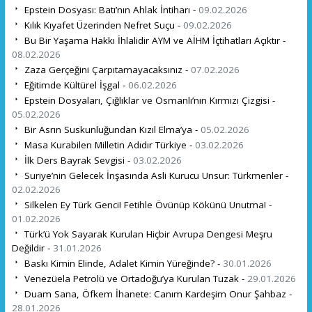
Epstein Dosyası: Batı’nın Ahlak İntiharı -
09.02.2026
Kılık Kıyafet Üzerinden Nefret Suçu -
09.02.2026
Bu Bir Yaşama Hakkı İhlalidir AYM ve AİHM İçtihatları Açıktır -
08.02.2026
Zaza Gerçeğini Çarpıtamayacaksınız -
07.02.2026
Eğitimde Kültürel İşgal -
06.02.2026
Epstein Dosyaları, Çığlıklar ve Osmanlı’nın Kırmızı Çizgisi -
05.02.2026
Bir Asrın Suskunluğundan Kızıl Elma’ya -
05.02.2026
Masa Kurabilen Milletin Adıdır Türkiye -
03.02.2026
İlk Ders Bayrak Sevgisi -
03.02.2026
Suriye’nin Gelecek İnşasında Asli Kurucu Unsur: Türkmenler -
02.02.2026
Silkelen Ey Türk Genci! Fetihle Övünüp Kökünü Unutma! -
01.02.2026
Türk’ü Yok Sayarak Kurulan Hiçbir Avrupa Dengesi Meşru
Değildir -
31.01.2026
Baskı Kimin Elinde, Adalet Kimin Yüreğinde? -
30.01.2026
Venezüela Petrolü ve Ortadoğu’ya Kurulan Tuzak -
29.01.2026
Duam Sana, Öfkem İhanete: Canım Kardeşim Onur Şahbaz -
28.01.2026