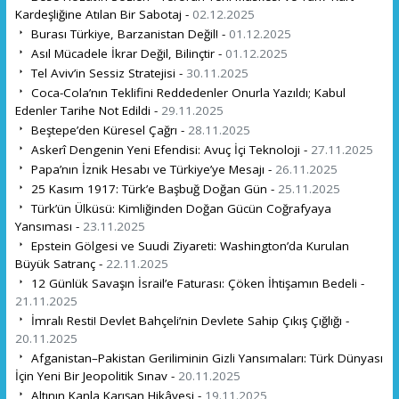
Kardeşliğine Atılan Bir Sabotaj -
02.12.2025
Burası Türkiye, Barzanistan Değil! -
01.12.2025
Asıl Mücadele İkrar Değil, Bilinçtir -
01.12.2025
Tel Aviv’in Sessiz Stratejisi -
30.11.2025
Coca-Cola’nın Teklifini Reddedenler Onurla Yazıldı; Kabul
Edenler Tarihe Not Edildi -
29.11.2025
Beştepe’den Küresel Çağrı -
28.11.2025
Askerî Dengenin Yeni Efendisi: Avuç İçi Teknoloji -
27.11.2025
Papa’nın İznik Hesabı ve Türkiye’ye Mesajı -
26.11.2025
25 Kasım 1917: Türk’e Başbuğ Doğan Gün -
25.11.2025
Türk’ün Ülküsü: Kimliğinden Doğan Gücün Coğrafyaya
Yansıması -
23.11.2025
Epstein Gölgesi ve Suudi Ziyareti: Washington’da Kurulan
Büyük Satranç -
22.11.2025
12 Günlük Savaşın İsrail’e Faturası: Çöken İhtişamın Bedeli -
21.11.2025
İmralı Resti! Devlet Bahçeli’nin Devlete Sahip Çıkış Çığlığı -
20.11.2025
Afganistan–Pakistan Geriliminin Gizli Yansımaları: Türk Dünyası
İçin Yeni Bir Jeopolitik Sınav -
20.11.2025
Altının Kanla Karışan Hikâyesi -
19.11.2025