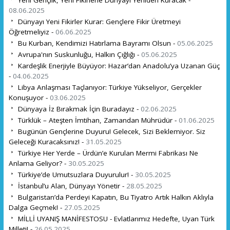
Yeni Gençlik, Yeni Fikirlerle Dünyayı Yeniden Kuracak -
08.06.2025
Dünyayı Yeni Fikirler Kurar: Gençlere Fikir Üretmeyi
Öğretmeliyiz -
06.06.2025
Bu Kurban, Kendimizi Hatırlama Bayramı Olsun -
05.06.2025
Avrupa'nın Suskunluğu, Halkın Çığlığı -
05.06.2025
Kardeşlik Enerjiyle Büyüyor: Hazar’dan Anadolu’ya Uzanan Güç
-
04.06.2025
Libya Anlaşması Taçlanıyor: Türkiye Yükseliyor, Gerçekler
Konuşuyor -
03.06.2025
Dünyaya İz Bırakmak İçin Buradayız -
02.06.2025
Türklük – Ateşten İmtihan, Zamandan Mührüdür -
01.06.2025
Bugünün Gençlerine Duyuru! Gelecek, Sizi Beklemiyor. Siz
Geleceği Kuracaksınız! -
31.05.2025
Türkiye Her Yerde – Ürdün’e Kurulan Mermi Fabrikası Ne
Anlama Geliyor? -
30.05.2025
Türkiye’de Umutsuzlara Duyurulur! -
30.05.2025
İstanbul’u Alan, Dünyayı Yönetir -
28.05.2025
Bulgaristan’da Perdeyi Kapatın, Bu Tiyatro Artık Halkın Aklıyla
Dalga Geçmek! -
27.05.2025
MİLLİ UYANIŞ MANİFESTOSU - Evlatlarımız Hedefte, Uyan Türk
Milleti! -
26.05.2025