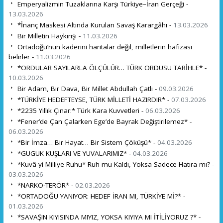
Emperyalizmin Tuzaklarına Karşı Türkiye–İran Gerçeği -
13.03.2026
*İnanç Maskesi Altında Kurulan Savaş Karargâhı -
13.03.2026
Bir Milletin Haykırışı -
11.03.2026
Ortadoğu’nun kaderini haritalar değil, milletlerin hafızası
belirler -
11.03.2026
*ORDULAR SAYILARLA ÖLÇÜLÜR… TÜRK ORDUSU TARİHLE* -
10.03.2026
Bir Adam, Bir Dava, Bir Millet Abdullah Çatlı -
09.03.2026
*TÜRKİYE HEDEFTEYSE, TÜRK MİLLETİ HAZIRDIR* -
07.03.2026
*2235 Yıllık Çınar:* Türk Kara Kuvvetleri -
06.03.2026
*Fener’de Çan Çalarken Ege’de Bayrak Değiştirilemez* -
06.03.2026
*Bir İmza… Bir Hayat… Bir Sistem Çöküşü* -
04.03.2026
*GUGUK KUŞLARI VE YUVALARIMIZ* -
04.03.2026
*Kuvâ-yi Milliye Ruhu* Ruh mu Kaldı, Yoksa Sadece Hatıra mı? -
03.03.2026
*NARKO-TERÖR* -
02.03.2026
*ORTADOĞU YANIYOR: HEDEF İRAN MI, TÜRKİYE Mİ?* -
01.03.2026
*SAVAŞIN KIYISINDA MIYIZ, YOKSA KIYIYA MI İTİLİYORUZ ?* -