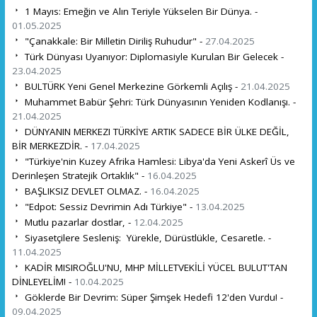
1 Mayıs: Emeğin ve Alın Teriyle Yükselen Bir Dünya. -
01.05.2025
"Çanakkale: Bir Milletin Diriliş Ruhudur" -
27.04.2025
Türk Dünyası Uyanıyor: Diplomasiyle Kurulan Bir Gelecek -
23.04.2025
BULTÜRK Yeni Genel Merkezine Görkemli Açılış -
21.04.2025
Muhammet Babür Şehri: Türk Dünyasının Yeniden Kodlanışı. -
21.04.2025
DÜNYANIN MERKEZI TÜRKİYE ARTIK SADECE BİR ÜLKE DEĞİL,
BİR MERKEZDİR. -
17.04.2025
"Türkiye'nin Kuzey Afrika Hamlesi: Libya'da Yeni Askerî Üs ve
Derinleşen Stratejik Ortaklık" -
16.04.2025
BAŞLIKSIZ DEVLET OLMAZ. -
16.04.2025
"Edpot: Sessiz Devrimin Adı Türkiye" -
13.04.2025
Mutlu pazarlar dostlar, -
12.04.2025
Siyasetçilere Sesleniş: Yürekle, Dürüstlükle, Cesaretle. -
11.04.2025
KADİR MISIROĞLU'NU, MHP MİLLETVEKİLİ YÜCEL BULUT'TAN
DİNLEYELİM! -
10.04.2025
Göklerde Bir Devrim: Süper Şimşek Hedefi 12'den Vurdu! -
09.04.2025