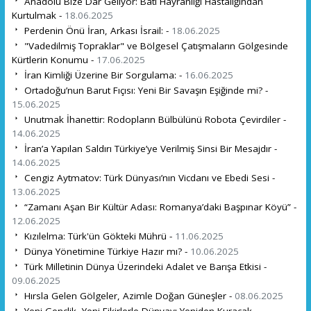
Anadolu Bize Dar Geliyor: Batı Hayranlığı Hastalığından
Kurtulmak -
18.06.2025
Perdenin Önü İran, Arkası İsrail: -
18.06.2025
"Vadedilmiş Topraklar" ve Bölgesel Çatışmaların Gölgesinde
Kürtlerin Konumu -
17.06.2025
İran Kimliği Üzerine Bir Sorgulama: -
16.06.2025
Ortadoğu’nun Barut Fıçısı: Yeni Bir Savaşın Eşiğinde mi? -
15.06.2025
Unutmak İhanettir: Rodopların Bülbülünü Robota Çevirdiler -
14.06.2025
İran’a Yapılan Saldırı Türkiye’ye Verilmiş Sinsi Bir Mesajdır -
14.06.2025
Cengiz Aytmatov: Türk Dünyası’nın Vicdanı ve Ebedi Sesi -
13.06.2025
“Zamanı Aşan Bir Kültür Adası: Romanya’daki Başpınar Köyü” -
12.06.2025
Kızılelma: Türk'ün Gökteki Mührü -
11.06.2025
Dünya Yönetimine Türkiye Hazır mı? -
10.06.2025
Türk Milletinin Dünya Üzerindeki Adalet ve Barışa Etkisi -
09.06.2025
Hırsla Gelen Gölgeler, Azimle Doğan Güneşler -
08.06.2025