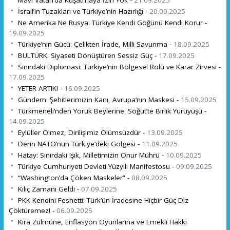
Mavi Vatan’da Kuşatmaya İzin Yok -
21.09.2025
İsrail’in Tuzakları ve Türkiye’nin Hazırlığı -
20.09.2025
Ne Amerika Ne Rusya: Türkiye Kendi Göğünü Kendi Korur -
19.09.2025
Türkiye’nin Gücü: Çelikten İrade, Milli Savunma -
18.09.2025
BULTÜRK: Siyaseti Dönüştüren Sessiz Güç -
17.09.2025
Sınırdaki Diplomasi: Türkiye’nin Bölgesel Rolü ve Karar Zirvesi -
17.09.2025
YETER ARTIK! -
16.09.2025
Gündem: Şehitlerimizin Kanı, Avrupa’nın Maskesi -
15.09.2025
Türkmeneli’nden Yörük Beylerine: Söğüt’te Birlik Yürüyüşü -
14.09.2025
Eylüller Ölmez, Dirilişimiz Ölümsüzdür -
13.09.2025
Derin NATO’nun Türkiye’deki Gölgesi -
11.09.2025
Hatay: Sınırdaki Işık, Milletimizin Onur Mührü -
10.09.2025
Türkiye Cumhuriyeti Devleti Yüzyılı Manifestosu -
09.09.2025
“Washington’da Çöken Maskeler” -
08.09.2025
Kılıç Zamanı Geldi -
07.09.2025
PKK Kendini Feshetti: Türk’ün İradesine Hiçbir Güç Diz
Çöktüremez! -
06.09.2025
Kira Zulmüne, Enflasyon Oyunlarına ve Emekli Hakkı