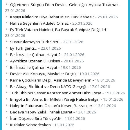
Öğretmeni Sürgün Eden Devlet, Geleceğini Ayakta Tutamaz -
27.01.2026
Kapıyı Kilitledim Diye Rahat Mısın Türk Babası? -
25.01.2026
Hafıza Seçenlerin Adaleti Olmaz -
25.01.2026
Ey Türk Vatanın Hainleri, Bu Bayrak Sahipsiz Değildir! -
23.01.2026
Susturulamayan Türk Sözü -
22.01.2026
Ey Türk genci… -
22.01.2026
Bir İmza ile Çalınan Hayat 2 -
21.01.2026
Ay-Yıldıza Uzanan El Kırılsın! -
20.01.2026
Bir İmza ile Çalınan Hayat -
19.01.2026
Devlet Aklı Konuştu, Maskeler Düştü -
19.01.2026
Karne Çocukların Değil, Aslında Ebeveynlerin -
18.01.2026
Bir Albay, Bir İtiraf ve Derin NATO Gerçeği -
17.01.2026
Türk Tıbbının Sessiz Kahramanı: Ahmet Hilmi Paşa -
15.01.2026
Bingöllü Bir Anne, Bir Milletin Yüreği Hatice Belgin -
15.01.2026
Halep’in Faturasını Öcalan’a Kesen Barzaniler -
13.01.2026
Bedava Yapay Zekâ, Pahalı Esaret -
13.01.2026
İran Düşerse Sıra Türkiye’dir -
11.01.2026
Kuklalar Sahnedeyken -
11.01.2026