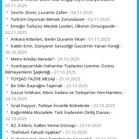
05.11.2025
Sevr’in Zinciri, Lozan’ın Zaferi -
04.11.2025
Türk’üm Diyorsan Bilmek Zorundasın! -
03.11.2025
Emeğin Türküsü: Meslek Liseleri, Ülkenin Omurgasıdır -
02.11.2025
Ankara Kriterleri, Berlin Duvarını Yıkar! -
01.11.2025
Katilin Emri, Dünyanın Sessizliği! Gazze’nin Yanan Yüreği -
30.10.2025
Metro Kredisi Nerede? -
29.10.2025
Azerbaycan’daki Hahamlar Toplantısı Üzerine: Özünü
Bilmeyenlerin Şaşkınlığı -
27.10.2025
TOYŞAD TAZİYE MESAJI -
25.10.2025
Bir Dilin Bayrağını Taşımak -
25.10.2025
Gazze İmtihanı, Kıbrıs İradesi ve Türkiye’nin Yeni Hamlesi -
24.10.2025
İsrail Kaçıyor, Türkiye İnsanlık Nöbetinde -
23.10.2025
Bağımlılıkla Mücadele: Türk İradesinin Diriliş Davası -
22.10.2025
82. İl Kıbrıs: Kalbin Yerine Dönüşü -
22.10.2025
“Defolun! Yahudi Uşakları” -
21.10.2025