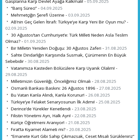
Gasplarına Karşı Devlet Ayağa Kalkmalı! -
05.09.2025
“Barış Süreci” -
04.09.2025
Mehmetçiğin Şerefi Üzerine -
03.09.2025
AB’nin Geç Gelen İtirafı: Türkiye’ye Karşı Yeni Bir Oyun mu? -
02.09.2025
30 Ağustos’tan Cumhuriyet’e: Türk Milleti Neden Asla Teslim
Olmaz? -
01.09.2025
Bir Milletin Yeniden Doğuşu: 30 Ağustos Zaferi -
31.08.2025
Sahte Dindarlığın Karşısında Susmak, Çürümenin En Büyük
Sebebidir -
30.08.2025
Vatanımıza Kasteden Bölücülere Karşı Uyanık Olalım! -
29.08.2025
Milletimizin Güvenliği, Önceliğimiz Olmalı -
28.08.2025
Osmanlı Bankası Baskını: 26 Ağustos 1896 -
27.08.2025
Bu Vatan Kanla Alındı, Kanla Korunur! -
26.08.2025
Türkiye’ye Felaket Senaryosunun İlk Adımı! -
25.08.2025
Derince’de Yürekler Kenetlendi -
23.08.2025
Filistin Yönetimi Ayrı, Halk Ayrı! -
22.08.2025
Kürtçe Öğretmeni Aranıyor! -
21.08.2025
Fırat’ta Kıyamet Alameti mi? -
20.08.2025
“Emanete Kurt Gibi Sahip Çıkmazsak, Ceset Misali Sürükleniriz”