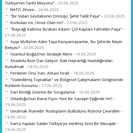
Türkiye’nin Tarihi Misyonu” -
25.06.2025
NATO Zirvesi -
24.06.2025
“Bir Vatan Sevdalısının Dönüşü: Şehit Talât Paşa” -
23.06.2025
Korkulan mı, Umut Olan mı? -
23.06.2025
"Bayrağı Kabrine Bırakan Adam: Çöl Kaplanı Fahrettin Paşa" -
21.06.2025
Ayşe Molla’nın Adını Taşa Kazıyamayanlar, Bu Şehirde Neyin
Bekçisi? -
20.06.2025
İstanbul Boğazı’nın Stratejik Ritmi -
19.06.2025
Anadolu Bize Dar Geliyor: Batı Hayranlığı Hastalığından
Kurtulmak -
18.06.2025
Perdenin Önü İran, Arkası İsrail: -
18.06.2025
"Vadedilmiş Topraklar" ve Bölgesel Çatışmaların Gölgesinde
Kürtlerin Konumu -
17.06.2025
İran Kimliği Üzerine Bir Sorgulama: -
16.06.2025
Ortadoğu’nun Barut Fıçısı: Yeni Bir Savaşın Eşiğinde mi? -
15.06.2025
Unutmak İhanettir: Rodopların Bülbülünü Robota Çevirdiler -
14.06.2025
İran’a Yapılan Saldırı Türkiye’ye Verilmiş Sinsi Bir Mesajdır -
14.06.2025