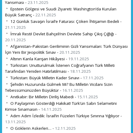
Yansıması -
23.11.2025
Epstein Gölgesi ve Suudi Ziyareti: Washington’da Kurulan
Büyük Satranç -
22.11.2025
12 Günlük Savaşın İsrail’e Faturası: Çöken İhtişamın Bedeli -
21.11.2025
İmralı Resti! Devlet Bahçeli’nin Devlete Sahip Çıkış Çığlığı -
20.11.2025
Afganistan–Pakistan Geriliminin Gizli Yansımaları: Türk Dünyası
İçin Yeni Bir Jeopolitik Sınav -
20.11.2025
Altının Kanla Karışan Hikâyesi -
19.11.2025
Türkistan: Unutturulmak İstenen Coğrafyanın Türk Milleti
Tarafından Yeniden Hatırlatılması -
18.11.2025
Türkistan: Büyük Milletin Kader Sınavı -
17.11.2025
Şehidin Huzurunda Gülmek Mi? Bu Milletin Vicdanı Sizin
Tebessümünüzden Büyüktür -
16.11.2025
Anıtkabir: Bir Milletin Diriliş Mabedi -
15.11.2025
O Paylaşımın Gösterdiği Hakikat! Türk’ün Sabrı Selametini
Kimse Sınamasın -
14.11.2025
Adım Adım İzledik: İsrail’in Füzeleri Türkiye Sınırına Yığılıyor -
13.11.2025
O Göklerin Askerleri… -
12.11.2025