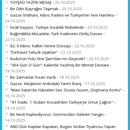
TOYŞAD TAZİYE MESAJI -
25.10.2025
Bir Dilin Bayrağını Taşımak -
25.10.2025
Gazze İmtihanı, Kıbrıs İradesi ve Türkiye’nin Yeni Hamlesi -
24.10.2025
İsrail Kaçıyor, Türkiye İnsanlık Nöbetinde -
23.10.2025
Bağımlılıkla Mücadele: Türk İradesinin Diriliş Davası -
22.10.2025
82. İl Kıbrıs: Kalbin Yerine Dönüşü -
22.10.2025
“Defolun! Yahudi Uşakları” -
21.10.2025
Kudüs’ün Yolu Yine Şam’dan mı Geçecek? -
20.10.2025
“364 Gün O Gün”: Kalemle Yazılmış Bir Minnet Destanı -
19.10.2025
Bir Zamanlar İnsan Vardı -
18.10.2025
Gazze: Ateşkesin Ardındaki Yarım Barış -
17.10.2025
“Mavi Vatan’da Yükselen Ses: Dosta Güven, Düşmana Korku” -
16.10.2025
"41 İrade, 1 Vicdan: Kocaeli’den Türkiye’ye Umut Çağrısı" -
14.10.2025
Bir Nesli Kaybediyoruz: Görmezden Gelinen Yangın -
14.10.2025
ABD Dün Kapıları Kapatan, Bugün Vicdan Tiyatrosu Yapan