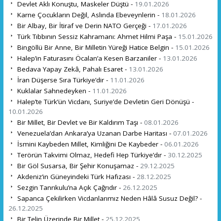
Devlet Aklı Konuştu, Maskeler Düştü -
19.01.2026
Karne Çocukların Değil, Aslında Ebeveynlerin -
18.01.2026
Bir Albay, Bir İtiraf ve Derin NATO Gerçeği -
17.01.2026
Türk Tıbbının Sessiz Kahramanı: Ahmet Hilmi Paşa -
15.01.2026
Bingöllü Bir Anne, Bir Milletin Yüreği Hatice Belgin -
15.01.2026
Halep’in Faturasını Öcalan’a Kesen Barzaniler -
13.01.2026
Bedava Yapay Zekâ, Pahalı Esaret -
13.01.2026
İran Düşerse Sıra Türkiye’dir -
11.01.2026
Kuklalar Sahnedeyken -
11.01.2026
Halep’te Türk’ün Vicdanı, Suriye’de Devletin Geri Dönüşü -
10.01.2026
Bir Millet, Bir Devlet ve Bir Kaldırım Taşı -
08.01.2026
Venezuela’dan Ankara’ya Uzanan Darbe Haritası -
07.01.2026
İsmini Kaybeden Millet, Kimliğini De Kaybeder -
06.01.2026
Terörün Takvimi Olmaz, Hedefi Hep Türkiye’dır -
30.12.2025
Bir Göl Susarsa, Bir Şehir Konuşamaz -
29.12.2025
Akdeniz’in Güneyindeki Türk Hafızası -
28.12.2025
Sezgin Tanrıkulu’na Açık Çağrıdır -
26.12.2025
Sapanca Çekilirken Vicdanlarımız Neden Hâlâ Susuz Değil? -
26.12.2025
Bir Telin Üzerinde Bir Millet -
25.12.2025