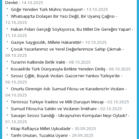
Devlet -
14.10.2025
Göğe Yeniden Türk Mührü Vuruluyor! -
13.10.2025
Whatsapp’ta Dolaşan Bir Yazı Değil, Bir Uyanış Çağrısı -
12.10.2025
Hakan Fidan Gerçeği Söylüyorsa, Bu Millet De Gereğini Yapar! -
11.10.2025
Gaziye Saygısızlık, Millete Hakarettir! -
10.10.2025
Çocuk Yazarlarımız ve Yerel Değerlerimize Sahip Çıkmak -
09.10.2025
Turan’ın Kalbinde Birlik Vakti -
08.10.2025
Kocaeli’de Türk Dünyasıyla Birlikte Yeniden Diriliş -
06.10.2025
Sessiz Çığlık, Büyük Vicdan: Gazze'nin Yankısı Türkiye’de -
06.10.2025
Onurlu Direnişin Adı: Sumud Filosu ve Karadeniz’in Vicdanı -
04.10.2025
Terörsüz Türkiye İradesi ve Milli Duruşun Mesajı -
02.10.2025
Sumud Filosu’na Saldırı ve Vicdanın İmtihanı -
02.10.2025
Savaşın Sessiz Sandığı - Ukrayna’nın Komşuları Neyi Oyladı? -
01.10.2025
Kitap Raftaysa Millet Uykudadır -
30.09.2025
Tarihi Unutan, Tuzakta Uyanır -
29.09.2025