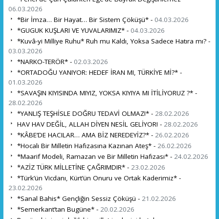
06.03.2026
*Bir İmza… Bir Hayat… Bir Sistem Çöküşü* -
04.03.2026
*GUGUK KUŞLARI VE YUVALARIMIZ* -
04.03.2026
*Kuvâ-yi Milliye Ruhu* Ruh mu Kaldı, Yoksa Sadece Hatıra mı? -
03.03.2026
*NARKO-TERÖR* -
02.03.2026
*ORTADOĞU YANIYOR: HEDEF İRAN MI, TÜRKİYE Mİ?* -
01.03.2026
*SAVAŞIN KIYISINDA MIYIZ, YOKSA KIYIYA MI İTİLİYORUZ ?* -
28.02.2026
*YANLIŞ TEŞHİSLE DOĞRU TEDAVİ OLMAZ!* -
28.02.2026
HAV HAV DEĞİL, ALLAH DİYEN NESİL GELİYOR! -
28.02.2026
*KÂBE’DE HACILAR… AMA BİZ NEREDEYİZ?* -
26.02.2026
*Hocalı Bir Milletin Hafızasına Kazınan Ateş* -
26.02.2026
*Maarif Modeli, Ramazan ve Bir Milletin Hafızası* -
24.02.2026
*AZİZ TÜRK MİLLETİNE ÇAĞRIMDIR* -
23.02.2026
*Türk’ün Vicdanı, Kürt’ün Onuru ve Ortak Kaderimiz* -
23.02.2026
*Sanal Bahis* Gençliğin Sessiz Çöküşü -
21.02.2026
*Semerkant’tan Bugüne* -
20.02.2026