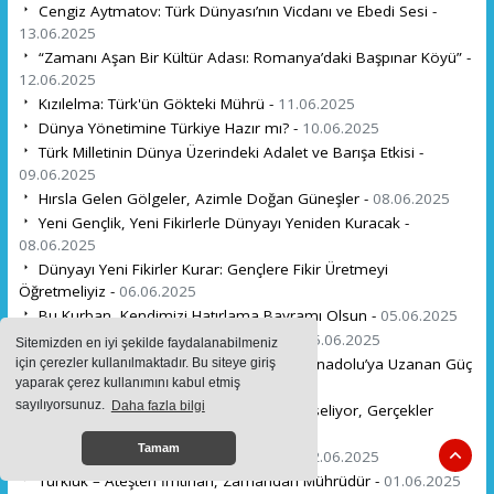
Cengiz Aytmatov: Türk Dünyası’nın Vicdanı ve Ebedi Sesi -
13.06.2025
“Zamanı Aşan Bir Kültür Adası: Romanya’daki Başpınar Köyü” -
12.06.2025
Kızılelma: Türk'ün Gökteki Mührü -
11.06.2025
Dünya Yönetimine Türkiye Hazır mı? -
10.06.2025
Türk Milletinin Dünya Üzerindeki Adalet ve Barışa Etkisi -
09.06.2025
Hırsla Gelen Gölgeler, Azimle Doğan Güneşler -
08.06.2025
Yeni Gençlik, Yeni Fikirlerle Dünyayı Yeniden Kuracak -
08.06.2025
Dünyayı Yeni Fikirler Kurar: Gençlere Fikir Üretmeyi
Öğretmeliyiz -
06.06.2025
Bu Kurban, Kendimizi Hatırlama Bayramı Olsun -
05.06.2025
Avrupa'nın Suskunluğu, Halkın Çığlığı -
05.06.2025
Sitemizden en iyi şekilde faydalanabilmeniz
Kardeşlik Enerjiyle Büyüyor: Hazar’dan Anadolu’ya Uzanan Güç
için çerezler kullanılmaktadır. Bu siteye giriş
yaparak çerez kullanımını kabul etmiş
-
04.06.2025
sayılıyorsunuz.
Daha fazla bilgi
Libya Anlaşması Taçlanıyor: Türkiye Yükseliyor, Gerçekler
Konuşuyor -
03.06.2025
Tamam
Dünyaya İz Bırakmak İçin Buradayız -
02.06.2025
Türklük – Ateşten İmtihan, Zamandan Mührüdür -
01.06.2025