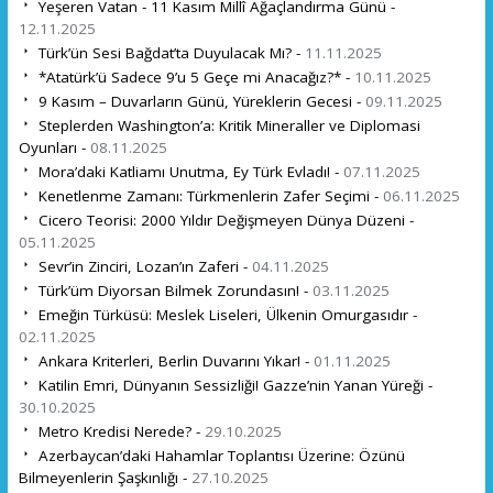
Yeşeren Vatan - 11 Kasım Millî Ağaçlandırma Günü -
12.11.2025
Türk’ün Sesi Bağdat’ta Duyulacak Mı? -
11.11.2025
*Atatürk’ü Sadece 9’u 5 Geçe mi Anacağız?* -
10.11.2025
9 Kasım – Duvarların Günü, Yüreklerin Gecesi -
09.11.2025
Steplerden Washington’a: Kritik Mineraller ve Diplomasi
Oyunları -
08.11.2025
Mora’daki Katliamı Unutma, Ey Türk Evladı! -
07.11.2025
Kenetlenme Zamanı: Türkmenlerin Zafer Seçimi -
06.11.2025
Cicero Teorisi: 2000 Yıldır Değişmeyen Dünya Düzeni -
05.11.2025
Sevr’in Zinciri, Lozan’ın Zaferi -
04.11.2025
Türk’üm Diyorsan Bilmek Zorundasın! -
03.11.2025
Emeğin Türküsü: Meslek Liseleri, Ülkenin Omurgasıdır -
02.11.2025
Ankara Kriterleri, Berlin Duvarını Yıkar! -
01.11.2025
Katilin Emri, Dünyanın Sessizliği! Gazze’nin Yanan Yüreği -
30.10.2025
Metro Kredisi Nerede? -
29.10.2025
Azerbaycan’daki Hahamlar Toplantısı Üzerine: Özünü
Bilmeyenlerin Şaşkınlığı -
27.10.2025