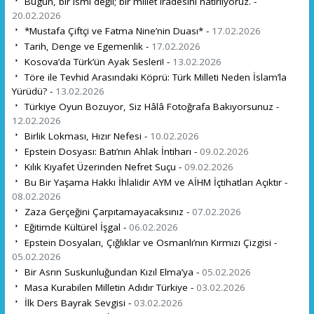
Bugün, bir ismi değil; bir millet iradesini hatırlıyoruz. -
20.02.2026
*Mustafa Çiftçi ve Fatma Nine’nin Duası* -
17.02.2026
Tarih, Denge ve Egemenlik -
17.02.2026
Kosova’da Türk’ün Ayak Sesleri! -
13.02.2026
Töre ile Tevhid Arasındaki Köprü: Türk Milleti Neden İslam’la
Yürüdü? -
13.02.2026
Türkiye Oyun Bozuyor, Siz Hâlâ Fotoğrafa Bakıyorsunuz -
12.02.2026
Birlik Lokması, Hızır Nefesi -
10.02.2026
Epstein Dosyası: Batı’nın Ahlak İntiharı -
09.02.2026
Kılık Kıyafet Üzerinden Nefret Suçu -
09.02.2026
Bu Bir Yaşama Hakkı İhlalidir AYM ve AİHM İçtihatları Açıktır -
08.02.2026
Zaza Gerçeğini Çarpıtamayacaksınız -
07.02.2026
Eğitimde Kültürel İşgal -
06.02.2026
Epstein Dosyaları, Çığlıklar ve Osmanlı’nın Kırmızı Çizgisi -
05.02.2026
Bir Asrın Suskunluğundan Kızıl Elma’ya -
05.02.2026
Masa Kurabilen Milletin Adıdır Türkiye -
03.02.2026
İlk Ders Bayrak Sevgisi -
03.02.2026