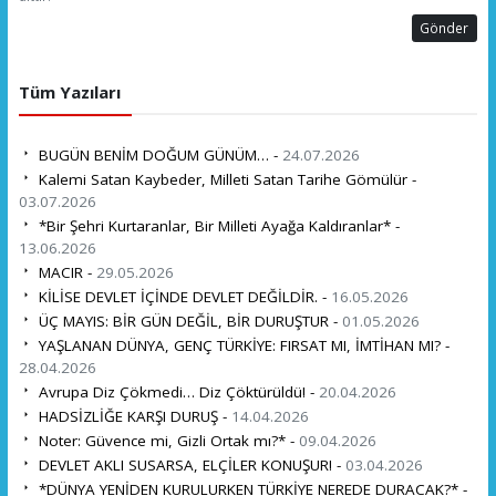
Gönder
Tüm Yazıları
BUGÜN BENİM DOĞUM GÜNÜM… -
24.07.2026
Kalemi Satan Kaybeder, Milleti Satan Tarihe Gömülür -
03.07.2026
*Bir Şehri Kurtaranlar, Bir Milleti Ayağa Kaldıranlar* -
13.06.2026
MACIR -
29.05.2026
KİLİSE DEVLET İÇİNDE DEVLET DEĞİLDİR. -
16.05.2026
ÜÇ MAYIS: BİR GÜN DEĞİL, BİR DURUŞTUR -
01.05.2026
YAŞLANAN DÜNYA, GENÇ TÜRKİYE: FIRSAT MI, İMTİHAN MI? -
28.04.2026
Avrupa Diz Çökmedi… Diz Çöktürüldü! -
20.04.2026
HADSİZLİĞE KARŞI DURUŞ -
14.04.2026
Noter: Güvence mi, Gizli Ortak mı?* -
09.04.2026
DEVLET AKLI SUSARSA, ELÇİLER KONUŞUR! -
03.04.2026
*DÜNYA YENİDEN KURULURKEN TÜRKİYE NEREDE DURACAK?* -