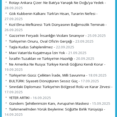
Rotayı Ankara Çizer: Ne Batı’ya Yanaşık Ne Doğu’ya Yedek -
28.09.2025
Gök Kubbenin Kalkanı: Türk’ün Hisarı, Turan’ın Nefesi -
27.09.2025
Kızıl Elma Mefküresi: Türk Dünyasının Bağımsızlık Teminatı -
26.09.2025
Gazze’nin Feryadı: İnsanlığın Vicdanı Sınanıyor -
25.09.2025
Türkiye’nin Onuru, Oval Ofis’in Gerçeği -
23.09.2025
Taşla Kudüs Sahiplenilmez -
22.09.2025
Mavi Vatan’da Kuşatmaya İzin Yok -
21.09.2025
İsrail’in Tuzakları ve Türkiye’nin Hazırlığı -
20.09.2025
Ne Amerika Ne Rusya: Türkiye Kendi Göğünü Kendi Korur -
19.09.2025
Türkiye’nin Gücü: Çelikten İrade, Milli Savunma -
18.09.2025
BULTÜRK: Siyaseti Dönüştüren Sessiz Güç -
17.09.2025
Sınırdaki Diplomasi: Türkiye’nin Bölgesel Rolü ve Karar Zirvesi -
17.09.2025
YETER ARTIK! -
16.09.2025
Gündem: Şehitlerimizin Kanı, Avrupa’nın Maskesi -
15.09.2025
Türkmeneli’nden Yörük Beylerine: Söğüt’te Birlik Yürüyüşü -
14.09.2025