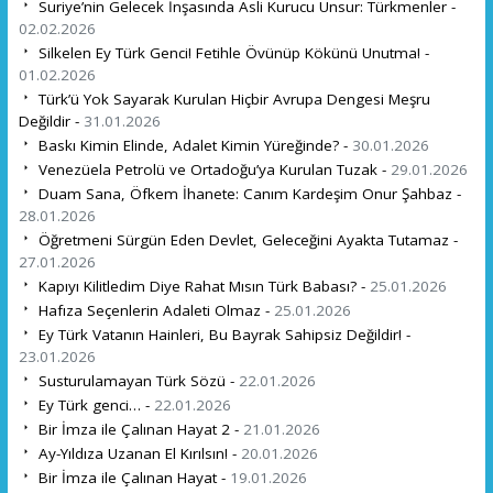
Suriye’nin Gelecek İnşasında Asli Kurucu Unsur: Türkmenler -
02.02.2026
Silkelen Ey Türk Genci! Fetihle Övünüp Kökünü Unutma! -
01.02.2026
Türk’ü Yok Sayarak Kurulan Hiçbir Avrupa Dengesi Meşru
Değildir -
31.01.2026
Baskı Kimin Elinde, Adalet Kimin Yüreğinde? -
30.01.2026
Venezüela Petrolü ve Ortadoğu’ya Kurulan Tuzak -
29.01.2026
Duam Sana, Öfkem İhanete: Canım Kardeşim Onur Şahbaz -
28.01.2026
Öğretmeni Sürgün Eden Devlet, Geleceğini Ayakta Tutamaz -
27.01.2026
Kapıyı Kilitledim Diye Rahat Mısın Türk Babası? -
25.01.2026
Hafıza Seçenlerin Adaleti Olmaz -
25.01.2026
Ey Türk Vatanın Hainleri, Bu Bayrak Sahipsiz Değildir! -
23.01.2026
Susturulamayan Türk Sözü -
22.01.2026
Ey Türk genci… -
22.01.2026
Bir İmza ile Çalınan Hayat 2 -
21.01.2026
Ay-Yıldıza Uzanan El Kırılsın! -
20.01.2026
Bir İmza ile Çalınan Hayat -
19.01.2026