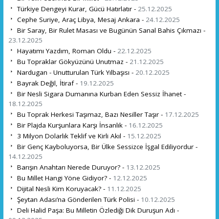
Türkiye Dengeyi Kurar, Gücü Hatırlatır -
25.12.2025
Cephe Suriye, Araç Libya, Mesaj Ankara -
24.12.2025
Bir Saray, Bir Rulet Masası ve Bugünün Sanal Bahis Çıkmazı -
23.12.2025
Hayatımı Yazdım, Roman Oldu -
22.12.2025
Bu Topraklar Gökyüzünü Unutmaz -
21.12.2025
Nardugan - Unutturulan Türk Yılbaşısı -
20.12.2025
Bayrak Değil, İtiraf -
19.12.2025
Bir Nesli Sigara Dumanına Kurban Eden Sessiz İhanet -
18.12.2025
Bu Toprak Herkesi Taşımaz, Bazı Nesiller Taşır -
17.12.2025
Bir Plajda Kurşunlara Karşı İnsanlık -
16.12.2025
3 Milyon Dolarlık Teklif ve Kirli Akıl -
15.12.2025
Bir Genç Kayboluyorsa, Bir Ülke Sessizce İşgal Ediliyordur -
14.12.2025
Barışın Anahtarı Nerede Duruyor? -
13.12.2025
Bu Millet Hangi Yöne Gidiyor? -
12.12.2025
Dijital Nesli Kim Koruyacak? -
11.12.2025
Şeytan Adası’na Gönderilen Türk Polisi -
10.12.2025
Deli Halid Paşa: Bu Milletin Özlediği Dik Duruşun Adı -