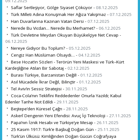
09.12.2025
Saflar Sertleşiyor, Gölge Siyaset Çöküyor -
08.12.2025
Türk Milleti Adına Konuşmak Her Ağıza Yakışmaz -
07.12.2025
Han Duvarlarına Kazınan Vatan Dersi -
07.12.2025
Nerede Bu Vicdan… Nerede Bu Merhamet? -
06.12.2025
Türk Devletine Meydan Okuyan Büyükelçiye Net Cevap -
06.12.2025
Nereye Gidiyor Bu Toplum? -
05.12.2025
Cengiz Han Müslüman Olsaydı… -
04.12.2025
Bese Hozat’ın Sözleri - Terörün Yeni Maskesi ve Türk–Kürt
Kardeşliğine Atılan Bir Sabotaj -
02.12.2025
Burası Türkiye, Barzanistan Değil! -
01.12.2025
Asıl Mücadele İkrar Değil, Bilinçtir -
01.12.2025
Tel Aviv’in Sessiz Stratejisi -
30.11.2025
Coca-Cola’nın Teklifini Reddedenler Onurla Yazıldı; Kabul
Edenler Tarihe Not Edildi -
29.11.2025
Beştepe’den Küresel Çağrı -
28.11.2025
Askerî Dengenin Yeni Efendisi: Avuç İçi Teknoloji -
27.11.2025
Papa’nın İznik Hesabı ve Türkiye’ye Mesajı -
26.11.2025
25 Kasım 1917: Türk’e Başbuğ Doğan Gün -
25.11.2025
Türk’ün Ülküsü: Kimliğinden Doğan Gücün Coğrafyaya