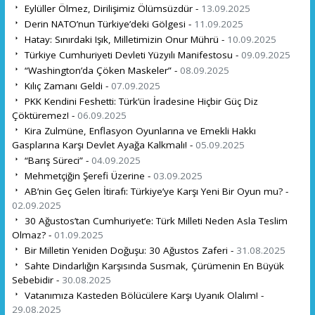
Eylüller Ölmez, Dirilişimiz Ölümsüzdür -
13.09.2025
Derin NATO’nun Türkiye’deki Gölgesi -
11.09.2025
Hatay: Sınırdaki Işık, Milletimizin Onur Mührü -
10.09.2025
Türkiye Cumhuriyeti Devleti Yüzyılı Manifestosu -
09.09.2025
“Washington’da Çöken Maskeler” -
08.09.2025
Kılıç Zamanı Geldi -
07.09.2025
PKK Kendini Feshetti: Türk’ün İradesine Hiçbir Güç Diz
Çöktüremez! -
06.09.2025
Kira Zulmüne, Enflasyon Oyunlarına ve Emekli Hakkı
Gasplarına Karşı Devlet Ayağa Kalkmalı! -
05.09.2025
“Barış Süreci” -
04.09.2025
Mehmetçiğin Şerefi Üzerine -
03.09.2025
AB’nin Geç Gelen İtirafı: Türkiye’ye Karşı Yeni Bir Oyun mu? -
02.09.2025
30 Ağustos’tan Cumhuriyet’e: Türk Milleti Neden Asla Teslim
Olmaz? -
01.09.2025
Bir Milletin Yeniden Doğuşu: 30 Ağustos Zaferi -
31.08.2025
Sahte Dindarlığın Karşısında Susmak, Çürümenin En Büyük
Sebebidir -
30.08.2025
Vatanımıza Kasteden Bölücülere Karşı Uyanık Olalım! -
29.08.2025