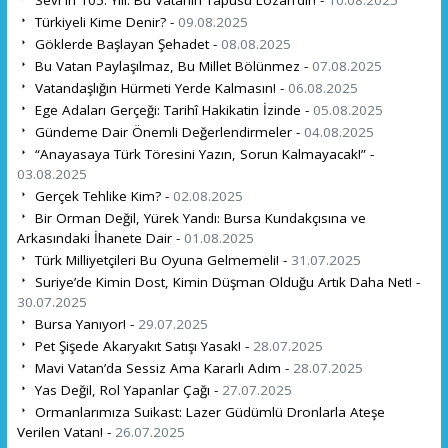
Türkiyeli Kime Denir? -
09.08.2025
Göklerde Başlayan Şehadet -
08.08.2025
Bu Vatan Paylaşılmaz, Bu Millet Bölünmez -
07.08.2025
Vatandaşlığın Hürmeti Yerde Kalmasın! -
06.08.2025
Ege Adaları Gerçeği: Tarihî Hakikatin İzinde -
05.08.2025
Gündeme Dair Önemli Değerlendirmeler -
04.08.2025
“Anayasaya Türk Töresini Yazın, Sorun Kalmayacak!” -
03.08.2025
Gerçek Tehlike Kim? -
02.08.2025
Bir Orman Değil, Yürek Yandı: Bursa Kundakçısına ve
Arkasındaki İhanete Dair -
01.08.2025
Türk Milliyetçileri Bu Oyuna Gelmemeli! -
31.07.2025
Suriye’de Kimin Dost, Kimin Düşman Olduğu Artık Daha Net! -
30.07.2025
Bursa Yanıyor! -
29.07.2025
Pet Şişede Akaryakıt Satışı Yasak! -
28.07.2025
Mavi Vatan’da Sessiz Ama Kararlı Adım -
28.07.2025
Yas Değil, Rol Yapanlar Çağı -
27.07.2025
Ormanlarımıza Suikast: Lazer Güdümlü Dronlarla Ateşe
Verilen Vatan! -
26.07.2025