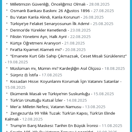
Milletimizin Güvenliği, Önceliğimiz Olmalı -
28.08.2025
Osmanlı Bankası Baskını: 26 Ağustos 1896 -
27.08.2025
Bu Vatan Kanla Alındı, Kanla Korunur! -
26.08.2025
Türkiye’ye Felaket Senaryosunun İlk Adımı! -
25.08.2025
Derince’de Yürekler Kenetlendi -
23.08.2025
Filistin Yönetimi Ayrı, Halk Ayrı! -
22.08.2025
Kürtçe Öğretmeni Aranıyor! -
21.08.2025
Fırat’ta Kıyamet Alameti mi? -
20.08.2025
“Emanete Kurt Gibi Sahip Çıkmazsak, Ceset Misali Sürükleniriz”
-
19.08.2025
Müslüman mı, Mümin mi? Kardeşliğin Asıl Ölçüsü -
18.08.2025
Sürpriz (!) İstifa -
17.08.2025
Kıssadan Hisse: Koyunlarını Korumak İçin Vatanını Satanlar -
15.08.2025
Ekümenik Masalı ve Türkiye’nin Suskunluğu -
15.08.2025
Türk’ün Unuttuğu Kutsal İzler -
14.08.2025
Mer'a: Milletin Nefesi, Vatanın Namusu -
13.08.2025
Zengezur’da 99 Yıllık Tuzak: Türk’ün Kapısı, Türk’ün Elinde
Kalmalı -
12.08.2025
Trump’ın Barış Maskesi: Tarihin En Büyük İronisi -
11.08.2025
Sevr’in 105. Yılı: Bu Vatanın Tapusu Lozan’dır! -
10.08.2025