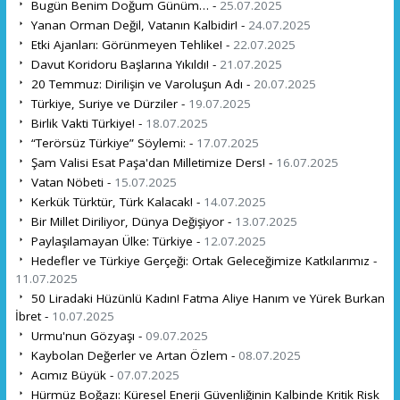
Bugün Benim Doğum Günüm… -
25.07.2025
Yanan Orman Değil, Vatanın Kalbidir! -
24.07.2025
Etki Ajanları: Görünmeyen Tehlike! -
22.07.2025
Davut Koridoru Başlarına Yıkıldı! -
21.07.2025
20 Temmuz: Dirilişin ve Varoluşun Adı -
20.07.2025
Türkiye, Suriye ve Dürziler -
19.07.2025
Birlik Vakti Türkiye! -
18.07.2025
“Terörsüz Türkiye” Söylemi: -
17.07.2025
Şam Valisi Esat Paşa'dan Milletimize Ders! -
16.07.2025
Vatan Nöbeti -
15.07.2025
Kerkük Türktür, Türk Kalacak! -
14.07.2025
Bir Millet Diriliyor, Dünya Değişiyor -
13.07.2025
Paylaşılamayan Ülke: Türkiye -
12.07.2025
Hedefler ve Türkiye Gerçeği: Ortak Geleceğimize Katkılarımız -
11.07.2025
50 Liradaki Hüzünlü Kadın! Fatma Aliye Hanım ve Yürek Burkan
İbret -
10.07.2025
Urmu'nun Gözyaşı -
09.07.2025
Kaybolan Değerler ve Artan Özlem -
08.07.2025
Acımız Büyük -
07.07.2025
Hürmüz Boğazı: Küresel Enerji Güvenliğinin Kalbinde Kritik Risk