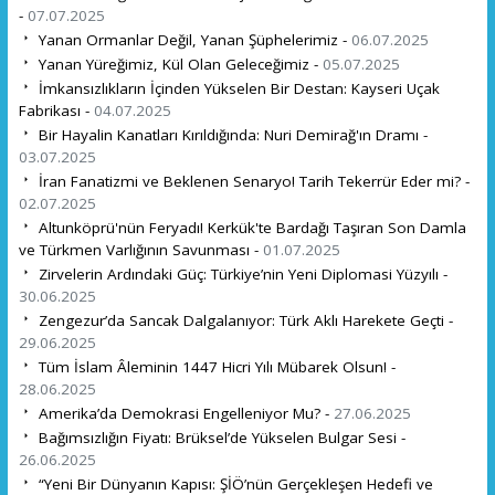
-
07.07.2025
Yanan Ormanlar Değil, Yanan Şüphelerimiz -
06.07.2025
Yanan Yüreğimiz, Kül Olan Geleceğimiz -
05.07.2025
İmkansızlıkların İçinden Yükselen Bir Destan: Kayseri Uçak
Fabrikası -
04.07.2025
Bir Hayalin Kanatları Kırıldığında: Nuri Demirağ'ın Dramı -
03.07.2025
İran Fanatizmi ve Beklenen Senaryo! Tarih Tekerrür Eder mi? -
02.07.2025
Altunköprü'nün Feryadı! Kerkük'te Bardağı Taşıran Son Damla
ve Türkmen Varlığının Savunması -
01.07.2025
Zirvelerin Ardındaki Güç: Türkiye’nin Yeni Diplomasi Yüzyılı -
30.06.2025
Zengezur’da Sancak Dalgalanıyor: Türk Aklı Harekete Geçti -
29.06.2025
Tüm İslam Âleminin 1447 Hicri Yılı Mübarek Olsun! -
28.06.2025
Amerika’da Demokrasi Engelleniyor Mu? -
27.06.2025
Bağımsızlığın Fiyatı: Brüksel’de Yükselen Bulgar Sesi -
26.06.2025
“Yeni Bir Dünyanın Kapısı: ŞİÖ’nün Gerçekleşen Hedefi ve