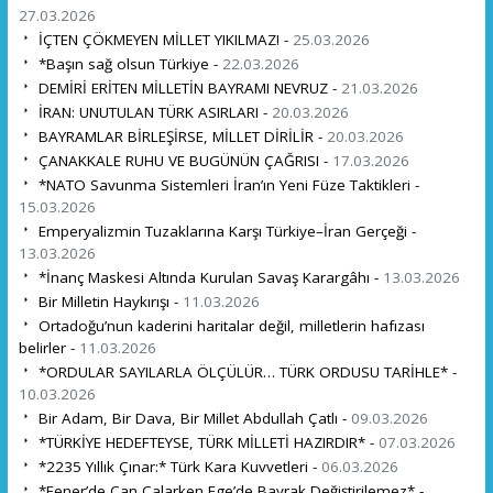
27.03.2026
İÇTEN ÇÖKMEYEN MİLLET YIKILMAZ! -
25.03.2026
*Başın sağ olsun Türkiye -
22.03.2026
DEMİRİ ERİTEN MİLLETİN BAYRAMI NEVRUZ -
21.03.2026
İRAN: UNUTULAN TÜRK ASIRLARI -
20.03.2026
BAYRAMLAR BİRLEŞİRSE, MİLLET DİRİLİR -
20.03.2026
ÇANAKKALE RUHU VE BUGÜNÜN ÇAĞRISI -
17.03.2026
*NATO Savunma Sistemleri İran’ın Yeni Füze Taktikleri -
15.03.2026
Emperyalizmin Tuzaklarına Karşı Türkiye–İran Gerçeği -
13.03.2026
*İnanç Maskesi Altında Kurulan Savaş Karargâhı -
13.03.2026
Bir Milletin Haykırışı -
11.03.2026
Ortadoğu’nun kaderini haritalar değil, milletlerin hafızası
belirler -
11.03.2026
*ORDULAR SAYILARLA ÖLÇÜLÜR… TÜRK ORDUSU TARİHLE* -
10.03.2026
Bir Adam, Bir Dava, Bir Millet Abdullah Çatlı -
09.03.2026
*TÜRKİYE HEDEFTEYSE, TÜRK MİLLETİ HAZIRDIR* -
07.03.2026
*2235 Yıllık Çınar:* Türk Kara Kuvvetleri -
06.03.2026
*Fener’de Çan Çalarken Ege’de Bayrak Değiştirilemez* -