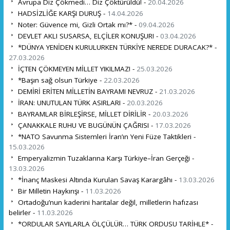
Avrupa Diz Çökmedi… Diz Çöktürüldü! -
20.04.2026
HADSİZLİĞE KARŞI DURUŞ -
14.04.2026
Noter: Güvence mi, Gizli Ortak mı?* -
09.04.2026
DEVLET AKLI SUSARSA, ELÇİLER KONUŞUR! -
03.04.2026
*DÜNYA YENİDEN KURULURKEN TÜRKİYE NEREDE DURACAK?* -
27.03.2026
İÇTEN ÇÖKMEYEN MİLLET YIKILMAZ! -
25.03.2026
*Başın sağ olsun Türkiye -
22.03.2026
DEMİRİ ERİTEN MİLLETİN BAYRAMI NEVRUZ -
21.03.2026
İRAN: UNUTULAN TÜRK ASIRLARI -
20.03.2026
BAYRAMLAR BİRLEŞİRSE, MİLLET DİRİLİR -
20.03.2026
ÇANAKKALE RUHU VE BUGÜNÜN ÇAĞRISI -
17.03.2026
*NATO Savunma Sistemleri İran’ın Yeni Füze Taktikleri -
15.03.2026
Emperyalizmin Tuzaklarına Karşı Türkiye–İran Gerçeği -
13.03.2026
*İnanç Maskesi Altında Kurulan Savaş Karargâhı -
13.03.2026
Bir Milletin Haykırışı -
11.03.2026
Ortadoğu’nun kaderini haritalar değil, milletlerin hafızası
belirler -
11.03.2026
*ORDULAR SAYILARLA ÖLÇÜLÜR… TÜRK ORDUSU TARİHLE* -