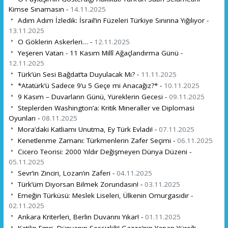
Kimse Sınamasın -
14.11.2025
Adım Adım İzledik: İsrail’in Füzeleri Türkiye Sınırına Yığılıyor -
13.11.2025
O Göklerin Askerleri… -
12.11.2025
Yeşeren Vatan - 11 Kasım Millî Ağaçlandırma Günü -
12.11.2025
Türk’ün Sesi Bağdat’ta Duyulacak Mı? -
11.11.2025
*Atatürk’ü Sadece 9’u 5 Geçe mi Anacağız?* -
10.11.2025
9 Kasım – Duvarların Günü, Yüreklerin Gecesi -
09.11.2025
Steplerden Washington’a: Kritik Mineraller ve Diplomasi
Oyunları -
08.11.2025
Mora’daki Katliamı Unutma, Ey Türk Evladı! -
07.11.2025
Kenetlenme Zamanı: Türkmenlerin Zafer Seçimi -
06.11.2025
Cicero Teorisi: 2000 Yıldır Değişmeyen Dünya Düzeni -
05.11.2025
Sevr’in Zinciri, Lozan’ın Zaferi -
04.11.2025
Türk’üm Diyorsan Bilmek Zorundasın! -
03.11.2025
Emeğin Türküsü: Meslek Liseleri, Ülkenin Omurgasıdır -
02.11.2025
Ankara Kriterleri, Berlin Duvarını Yıkar! -
01.11.2025
Katilin Emri, Dünyanın Sessizliği! Gazze’nin Yanan Yüreği -