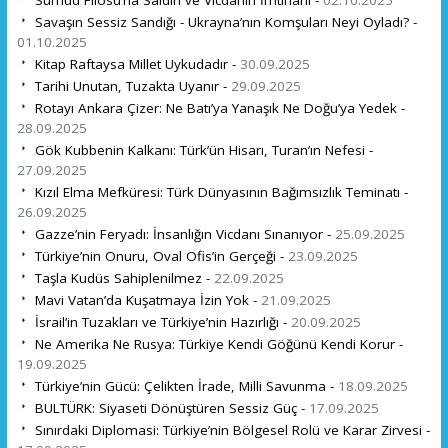
Savaşın Sessiz Sandığı - Ukrayna’nın Komşuları Neyi Oyladı? -
01.10.2025
Kitap Raftaysa Millet Uykudadır -
30.09.2025
Tarihi Unutan, Tuzakta Uyanır -
29.09.2025
Rotayı Ankara Çizer: Ne Batı’ya Yanaşık Ne Doğu’ya Yedek -
28.09.2025
Gök Kubbenin Kalkanı: Türk’ün Hisarı, Turan’ın Nefesi -
27.09.2025
Kızıl Elma Mefküresi: Türk Dünyasının Bağımsızlık Teminatı -
26.09.2025
Gazze’nin Feryadı: İnsanlığın Vicdanı Sınanıyor -
25.09.2025
Türkiye’nin Onuru, Oval Ofis’in Gerçeği -
23.09.2025
Taşla Kudüs Sahiplenilmez -
22.09.2025
Mavi Vatan’da Kuşatmaya İzin Yok -
21.09.2025
İsrail’in Tuzakları ve Türkiye’nin Hazırlığı -
20.09.2025
Ne Amerika Ne Rusya: Türkiye Kendi Göğünü Kendi Korur -
19.09.2025
Türkiye’nin Gücü: Çelikten İrade, Milli Savunma -
18.09.2025
BULTÜRK: Siyaseti Dönüştüren Sessiz Güç -
17.09.2025
Sınırdaki Diplomasi: Türkiye’nin Bölgesel Rolü ve Karar Zirvesi -