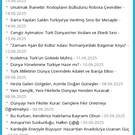
15.06.2025
Unutmak İhanettir: Rodopların Bülbülünü Robota Çevirdiler -
14.06.2025
İran’a Yapılan Saldırı Türkiye’ye Verilmiş Sinsi Bir Mesajdır -
14.06.2025
Cengiz Aytmatov: Türk Dünyası’nın Vicdanı ve Ebedi Sesi -
13.06.2025
“Zamanı Aşan Bir Kültür Adası: Romanya’daki Başpınar Köyü” -
12.06.2025
Kızılelma: Türk'ün Gökteki Mührü -
11.06.2025
Dünya Yönetimine Türkiye Hazır mı? -
10.06.2025
Türk Milletinin Dünya Üzerindeki Adalet ve Barışa Etkisi -
09.06.2025
Hırsla Gelen Gölgeler, Azimle Doğan Güneşler -
08.06.2025
Yeni Gençlik, Yeni Fikirlerle Dünyayı Yeniden Kuracak -
08.06.2025
Dünyayı Yeni Fikirler Kurar: Gençlere Fikir Üretmeyi
Öğretmeliyiz -
06.06.2025
Bu Kurban, Kendimizi Hatırlama Bayramı Olsun -
05.06.2025
Avrupa'nın Suskunluğu, Halkın Çığlığı -
05.06.2025
Kardeşlik Enerjiyle Büyüyor: Hazar’dan Anadolu’ya Uzanan Güç
-
04.06.2025