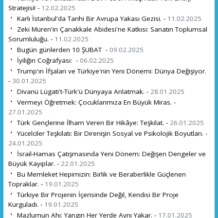
Stratejisi! -
12.02.2025
Karlı İstanbul'da Tarihi Bir Avrupa Yakası Gezisi. -
11.02.2025
Zeki Müren'in Çanakkale Abidesi'ne Katkısı: Sanatın Toplumsal
Sorumluluğu. -
11.02.2025
Bugün günlerden 10 ŞUBAT -
09.02.2025
İyiliğin Coğrafyası: -
06.02.2025
Trump'ın İfşaları ve Türkiye'nin Yeni Dönemi: Dünya Değişiyor.
-
30.01.2025
Divanü Lügati't-Türk'ü Dünyaya Anlatmak. -
28.01.2025
Vermeyi Öğretmek: Çocuklarımıza En Büyük Miras. -
27.01.2025
Türk Gençlerine İlham Veren Bir Hikâye: Teşkilat. -
26.01.2025
Yücelciler Teşkilatı: Bir Direnişin Sosyal ve Psikolojik Boyutları. -
24.01.2025
İsrail-Hamas Çatışmasında Yeni Dönem: Değişen Dengeler ve
Büyük Kayıplar. -
22.01.2025
Bu Memleket Hepimizin: Birlik ve Beraberlikle Güçlenen
Topraklar. -
19.01.2025
Türkiye Bir Projenin İçerisinde Değil, Kendisi Bir Proje
Kurguladı. -
19.01.2025
Mazlumun Ahı: Yangın Her Yerde Aynı Yakar. -
17.01.2025