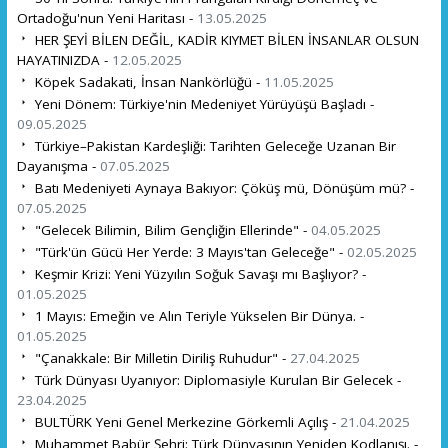
Ortadoğu'nun Yeni Haritası -
13.05.2025
HER ŞEYİ BİLEN DEĞİL, KADİR KIYMET BİLEN İNSANLAR OLSUN
HAYATINIZDA -
12.05.2025
Köpek Sadakati, İnsan Nankörlüğü -
11.05.2025
Yeni Dönem: Türkiye'nin Medeniyet Yürüyüşü Başladı -
09.05.2025
Türkiye–Pakistan Kardeşliği: Tarihten Geleceğe Uzanan Bir
Dayanışma -
07.05.2025
Batı Medeniyeti Aynaya Bakıyor: Çöküş mü, Dönüşüm mü? -
07.05.2025
"Gelecek Bilimin, Bilim Gençliğin Ellerinde" -
04.05.2025
"Türk'ün Gücü Her Yerde: 3 Mayıs'tan Geleceğe" -
02.05.2025
Keşmir Krizi: Yeni Yüzyılın Soğuk Savaşı mı Başlıyor? -
01.05.2025
1 Mayıs: Emeğin ve Alın Teriyle Yükselen Bir Dünya. -
01.05.2025
"Çanakkale: Bir Milletin Diriliş Ruhudur" -
27.04.2025
Türk Dünyası Uyanıyor: Diplomasiyle Kurulan Bir Gelecek -
23.04.2025
BULTÜRK Yeni Genel Merkezine Görkemli Açılış -
21.04.2025
Muhammet Babür Şehri: Türk Dünyasının Yeniden Kodlanışı. -