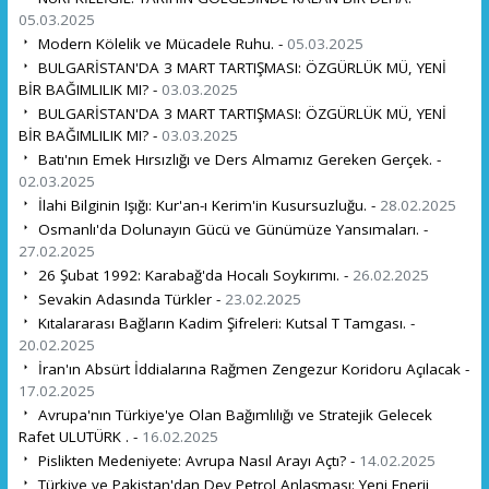
05.03.2025
Modern Kölelik ve Mücadele Ruhu. -
05.03.2025
BULGARİSTAN'DA 3 MART TARTIŞMASI: ÖZGÜRLÜK MÜ, YENİ
BİR BAĞIMLILIK MI? -
03.03.2025
BULGARİSTAN'DA 3 MART TARTIŞMASI: ÖZGÜRLÜK MÜ, YENİ
BİR BAĞIMLILIK MI? -
03.03.2025
Batı'nın Emek Hırsızlığı ve Ders Almamız Gereken Gerçek. -
02.03.2025
İlahi Bilginin Işığı: Kur'an-ı Kerim'in Kusursuzluğu. -
28.02.2025
Osmanlı'da Dolunayın Gücü ve Günümüze Yansımaları. -
27.02.2025
26 Şubat 1992: Karabağ'da Hocalı Soykırımı. -
26.02.2025
Sevakin Adasında Türkler -
23.02.2025
Kıtalararası Bağların Kadim Şifreleri: Kutsal T Tamgası. -
20.02.2025
İran'ın Absürt İddialarına Rağmen Zengezur Koridoru Açılacak -
17.02.2025
Avrupa'nın Türkiye'ye Olan Bağımlılığı ve Stratejik Gelecek
Rafet ULUTÜRK . -
16.02.2025
Pislikten Medeniyete: Avrupa Nasıl Arayı Açtı? -
14.02.2025
Türkiye ve Pakistan'dan Dev Petrol Anlaşması: Yeni Enerji