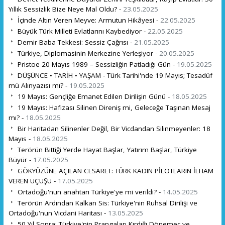
Yıllık Sessizlik Bize Neye Mal Oldu? -
23.05.2025
İçinde Altın Veren Meyve: Armutun Hikâyesi -
22.05.2025
Büyük Türk Milleti Evlatlarını Kaybediyor -
22.05.2025
Demir Baba Tekkesi: Sessiz Çağrısı -
21.05.2025
Türkiye, Diplomasinin Merkezine Yerleşiyor -
20.05.2025
Pristoe 20 Mayıs 1989 – Sessizliğin Patladığı Gün -
19.05.2025
DÜŞÜNCE • TARİH • YAŞAM - Türk Tarihi'nde 19 Mayıs; Tesadüf
mü Alınyazısı mı? -
19.05.2025
19 Mayıs: Gençliğe Emanet Edilen Dirilişin Günü -
18.05.2025
19 Mayıs: Hafızası Silinen Direniş mi, Geleceğe Taşınan Mesaj
mı? -
18.05.2025
Bir Haritadan Silinenler Değil, Bir Vicdandan Silinmeyenler: 18
Mayıs -
18.05.2025
Terörün Bittiği Yerde Hayat Başlar, Yatırım Başlar, Türkiye
Büyür -
17.05.2025
GÖKYÜZÜNE AÇILAN CESARET: TÜRK KADIN PİLOTLARIN İLHAM
VEREN UÇUŞU -
17.05.2025
Ortadoğu'nun anahtarı Türkiye'ye mi verildi? -
14.05.2025
Terörün Ardından Kalkan Sis: Türkiye'nin Ruhsal Dirilişi ve
Ortadoğu'nun Vicdani Haritası -
13.05.2025
50 Yıl Sonra: Türkiye'nin Prangaları Kırdığı Dönemeç ve