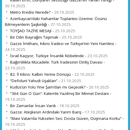
30.10.2025
Metro Kredisi Nerede? -
29.10.2025
Azerbaycan’daki Hahamlar Toplantısı Üzerine: Özünü
Bilmeyenlerin Şaşkınlığı -
27.10.2025
TOYŞAD TAZİYE MESAJI -
25.10.2025
Bir Dilin Bayrağını Taşımak -
25.10.2025
Gazze İmtihanı, Kıbrıs İradesi ve Türkiye’nin Yeni Hamlesi -
24.10.2025
İsrail Kaçıyor, Türkiye İnsanlık Nöbetinde -
23.10.2025
Bağımlılıkla Mücadele: Türk İradesinin Diriliş Davası -
22.10.2025
82. İl Kıbrıs: Kalbin Yerine Dönüşü -
22.10.2025
“Defolun! Yahudi Uşakları” -
21.10.2025
Kudüs’ün Yolu Yine Şam’dan mı Geçecek? -
20.10.2025
“364 Gün O Gün”: Kalemle Yazılmış Bir Minnet Destanı -
19.10.2025
Bir Zamanlar İnsan Vardı -
18.10.2025
Gazze: Ateşkesin Ardındaki Yarım Barış -
17.10.2025
“Mavi Vatan’da Yükselen Ses: Dosta Güven, Düşmana Korku” -
16.10.2025