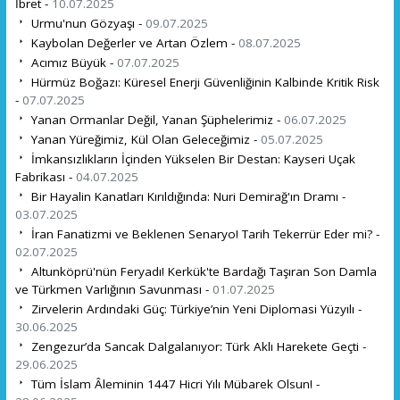
İbret -
10.07.2025
Urmu'nun Gözyaşı -
09.07.2025
Kaybolan Değerler ve Artan Özlem -
08.07.2025
Acımız Büyük -
07.07.2025
Hürmüz Boğazı: Küresel Enerji Güvenliğinin Kalbinde Kritik Risk
-
07.07.2025
Yanan Ormanlar Değil, Yanan Şüphelerimiz -
06.07.2025
Yanan Yüreğimiz, Kül Olan Geleceğimiz -
05.07.2025
İmkansızlıkların İçinden Yükselen Bir Destan: Kayseri Uçak
Fabrikası -
04.07.2025
Bir Hayalin Kanatları Kırıldığında: Nuri Demirağ'ın Dramı -
03.07.2025
İran Fanatizmi ve Beklenen Senaryo! Tarih Tekerrür Eder mi? -
02.07.2025
Altunköprü'nün Feryadı! Kerkük'te Bardağı Taşıran Son Damla
ve Türkmen Varlığının Savunması -
01.07.2025
Zirvelerin Ardındaki Güç: Türkiye’nin Yeni Diplomasi Yüzyılı -
30.06.2025
Zengezur’da Sancak Dalgalanıyor: Türk Aklı Harekete Geçti -
29.06.2025
Tüm İslam Âleminin 1447 Hicri Yılı Mübarek Olsun! -