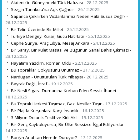
Akdeniz’in Güneyindeki Türk Hafızası -
28.12.2025
Sezgin Tanrıkulu’na Açık Çağrıdır -
26.12.2025
Sapanca Çekilirken Vicdanlarımız Neden Hâlâ Susuz Değil? -
26.12.2025
Bir Telin Üzerinde Bir Millet -
25.12.2025
Türkiye Dengeyi Kurar, Gücü Hatırlatır -
25.12.2025
Cephe Suriye, Araç Libya, Mesaj Ankara -
24.12.2025
Bir Saray, Bir Rulet Masası ve Bugünün Sanal Bahis Çıkmazı -
23.12.2025
Hayatımı Yazdım, Roman Oldu -
22.12.2025
Bu Topraklar Gökyüzünü Unutmaz -
21.12.2025
Nardugan - Unutturulan Türk Yılbaşısı -
20.12.2025
Bayrak Değil, İtiraf -
19.12.2025
Bir Nesli Sigara Dumanına Kurban Eden Sessiz İhanet -
18.12.2025
Bu Toprak Herkesi Taşımaz, Bazı Nesiller Taşır -
17.12.2025
Bir Plajda Kurşunlara Karşı İnsanlık -
16.12.2025
3 Milyon Dolarlık Teklif ve Kirli Akıl -
15.12.2025
Bir Genç Kayboluyorsa, Bir Ülke Sessizce İşgal Ediliyordur -
14.12.2025
Barışın Anahtarı Nerede Duruyor? -
13.12.2025