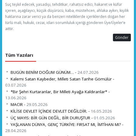
Suç teşkil edecek, yasadışı, tehditkar, rahatsız edici, hakaret ve küfür
içeren, aşağılayıcı, küçük düşürücü, kaba, müstehcen, ahlaka aykırı, kişilik
haklarına zarar verici ya da benzeri niteliklerde içeriklerden doğan her
türlü mali, hukuki, cezai, idari sorumluluk içeriği gönderen Üye/Üyeler’e
aittir.
Gönder
Tüm Yazıları
BUGÜN BENİM DOĞUM GÜNÜM… -
24.07.2026
Kalemi Satan Kaybeder, Milleti Satan Tarihe Gömülür -
03.07.2026
*Bir Şehri Kurtaranlar, Bir Milleti Ayağa Kaldıranlar* -
13.06.2026
MACIR -
29.05.2026
KİLİSE DEVLET İÇİNDE DEVLET DEĞİLDİR. -
16.05.2026
ÜÇ MAYIS: BİR GÜN DEĞİL, BİR DURUŞTUR -
01.05.2026
YAŞLANAN DÜNYA, GENÇ TÜRKİYE: FIRSAT MI, İMTİHAN MI? -
28.04.2026