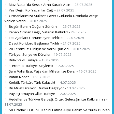
Mavi Vatan’da Sessiz Ama Kararlı Adım -
28.07.2025
Yas Değil, Rol Yapanlar Çağı -
27.07.2025
Ormanlarımıza Suikast: Lazer Güdümlü Dronlarla Ateşe
Verilen Vatan! -
26.07.2025
Bugün Benim Doğum Günüm… -
25.07.2025
Yanan Orman Değil, Vatanın Kalbidir! -
24.07.2025
Etki Ajanları: Görünmeyen Tehlike! -
22.07.2025
Davut Koridoru Başlarına Yıkıldı! -
21.07.2025
20 Temmuz: Dirilişin ve Varoluşun Adı -
20.07.2025
Türkiye, Suriye ve Dürziler -
19.07.2025
Birlik Vakti Türkiye! -
18.07.2025
“Terörsüz Türkiye” Söylemi: -
17.07.2025
Şam Valisi Esat Paşa'dan Milletimize Ders! -
16.07.2025
Vatan Nöbeti -
15.07.2025
Kerkük Türktür, Türk Kalacak! -
14.07.2025
Bir Millet Diriliyor, Dünya Değişiyor -
13.07.2025
Paylaşılamayan Ülke: Türkiye -
12.07.2025
Hedefler ve Türkiye Gerçeği: Ortak Geleceğimize Katkılarımız -
11.07.2025
50 Liradaki Hüzünlü Kadın! Fatma Aliye Hanım ve Yürek Burkan