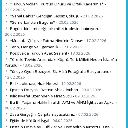
*Türk’ün Vicdanı, Kürt’ün Onuru ve Ortak Kaderimiz* -
23.02.2026
*Sanal Bahis* Gençliğin Sessiz Çöküşü -
21.02.2026
*Semerkant’tan Bugüne* -
20.02.2026
Bugün, bir ismi değil; bir millet iradesini hatırlıyoruz. -
20.02.2026
*Mustafa Çiftçi ve Fatma Nine’nin Duası* -
17.02.2026
Tarih, Denge ve Egemenlik -
17.02.2026
Kosova’da Türk’ün Ayak Sesleri! -
13.02.2026
Töre ile Tevhid Arasındaki Köprü: Türk Milleti Neden İslam’la
Yürüdü? -
13.02.2026
Türkiye Oyun Bozuyor, Siz Hâlâ Fotoğrafa Bakıyorsunuz -
12.02.2026
Birlik Lokması, Hızır Nefesi -
10.02.2026
Epstein Dosyası: Batı’nın Ahlak İntiharı -
09.02.2026
Kılık Kıyafet Üzerinden Nefret Suçu -
09.02.2026
Bu Bir Yaşama Hakkı İhlalidir AYM ve AİHM İçtihatları Açıktır -
08.02.2026
Zaza Gerçeğini Çarpıtamayacaksınız -
07.02.2026
Eğitimde Kültürel İşgal -
06.02.2026
Epstein Dosyaları, Çığlıklar ve Osmanlı’nın Kırmızı Çizgisi -