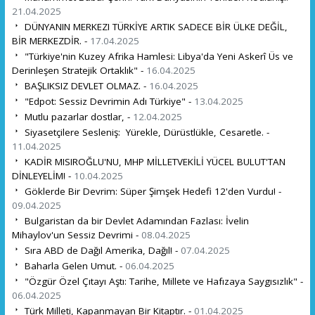
21.04.2025
DÜNYANIN MERKEZI TÜRKİYE ARTIK SADECE BİR ÜLKE DEĞİL,
BİR MERKEZDİR. -
17.04.2025
"Türkiye'nin Kuzey Afrika Hamlesi: Libya'da Yeni Askerî Üs ve
Derinleşen Stratejik Ortaklık" -
16.04.2025
BAŞLIKSIZ DEVLET OLMAZ. -
16.04.2025
"Edpot: Sessiz Devrimin Adı Türkiye" -
13.04.2025
Mutlu pazarlar dostlar, -
12.04.2025
Siyasetçilere Sesleniş: Yürekle, Dürüstlükle, Cesaretle. -
11.04.2025
KADİR MISIROĞLU'NU, MHP MİLLETVEKİLİ YÜCEL BULUT'TAN
DİNLEYELİM! -
10.04.2025
Göklerde Bir Devrim: Süper Şimşek Hedefi 12'den Vurdu! -
09.04.2025
Bulgaristan da bir Devlet Adamından Fazlası: İvelin
Mihaylov'un Sessiz Devrimi -
08.04.2025
Sıra ABD de Dağıl Amerika, Dağıl! -
07.04.2025
Baharla Gelen Umut. -
06.04.2025
"Özgür Özel Çıtayı Aştı: Tarihe, Millete ve Hafızaya Saygısızlık" -
06.04.2025
Türk Milleti, Kapanmayan Bir Kitaptır. -
01.04.2025