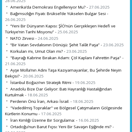
28.06.2025
Amerika’da Demokrasi Engelleniyor Mu? -
27.06.2025
Bağımsızlığın Fiyatı: Brüksel’de Yükselen Bulgar Sesi -
26.06.2025
“Yeni Bir Dünyanın Kapısı: ŞİÖ’nün Gerçekleşen Hedefi ve
Türkiye’nin Tarihi Misyonu” -
25.06.2025
NATO Zirvesi -
24.06.2025
“Bir Vatan Sevdalısının Dönüşü: Şehit Talât Paşa” -
23.06.2025
Korkulan mı, Umut Olan mı? -
23.06.2025
"Bayrağı Kabrine Bırakan Adam: Çöl Kaplanı Fahrettin Paşa" -
21.06.2025
Ayşe Molla’nın Adını Taşa Kazıyamayanlar, Bu Şehirde Neyin
Bekçisi? -
20.06.2025
İstanbul Boğazı’nın Stratejik Ritmi -
19.06.2025
Anadolu Bize Dar Geliyor: Batı Hayranlığı Hastalığından
Kurtulmak -
18.06.2025
Perdenin Önü İran, Arkası İsrail: -
18.06.2025
"Vadedilmiş Topraklar" ve Bölgesel Çatışmaların Gölgesinde
Kürtlerin Konumu -
17.06.2025
İran Kimliği Üzerine Bir Sorgulama: -
16.06.2025
Ortadoğu’nun Barut Fıçısı: Yeni Bir Savaşın Eşiğinde mi? -