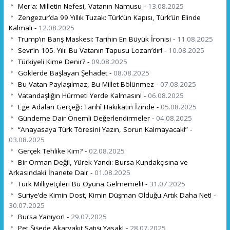
Mer'a: Milletin Nefesi, Vatanın Namusu -
13.08.2025
Zengezur’da 99 Yıllık Tuzak: Türk’ün Kapısı, Türk’ün Elinde
Kalmalı -
12.08.2025
Trump’ın Barış Maskesi: Tarihin En Büyük İronisi -
11.08.2025
Sevr’in 105. Yılı: Bu Vatanın Tapusu Lozan’dır! -
10.08.2025
Türkiyeli Kime Denir? -
09.08.2025
Göklerde Başlayan Şehadet -
08.08.2025
Bu Vatan Paylaşılmaz, Bu Millet Bölünmez -
07.08.2025
Vatandaşlığın Hürmeti Yerde Kalmasın! -
06.08.2025
Ege Adaları Gerçeği: Tarihî Hakikatin İzinde -
05.08.2025
Gündeme Dair Önemli Değerlendirmeler -
04.08.2025
“Anayasaya Türk Töresini Yazın, Sorun Kalmayacak!” -
03.08.2025
Gerçek Tehlike Kim? -
02.08.2025
Bir Orman Değil, Yürek Yandı: Bursa Kundakçısına ve
Arkasındaki İhanete Dair -
01.08.2025
Türk Milliyetçileri Bu Oyuna Gelmemeli! -
31.07.2025
Suriye’de Kimin Dost, Kimin Düşman Olduğu Artık Daha Net! -
30.07.2025
Bursa Yanıyor! -
29.07.2025
Pet Şişede Akaryakıt Satışı Yasak! -
28.07.2025