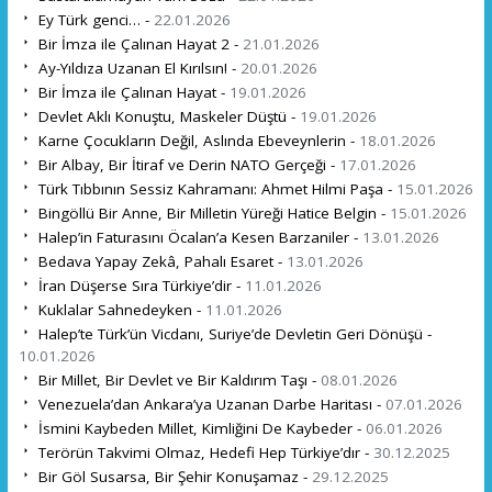
Ey Türk genci… -
22.01.2026
Bir İmza ile Çalınan Hayat 2 -
21.01.2026
Ay-Yıldıza Uzanan El Kırılsın! -
20.01.2026
Bir İmza ile Çalınan Hayat -
19.01.2026
Devlet Aklı Konuştu, Maskeler Düştü -
19.01.2026
Karne Çocukların Değil, Aslında Ebeveynlerin -
18.01.2026
Bir Albay, Bir İtiraf ve Derin NATO Gerçeği -
17.01.2026
Türk Tıbbının Sessiz Kahramanı: Ahmet Hilmi Paşa -
15.01.2026
Bingöllü Bir Anne, Bir Milletin Yüreği Hatice Belgin -
15.01.2026
Halep’in Faturasını Öcalan’a Kesen Barzaniler -
13.01.2026
Bedava Yapay Zekâ, Pahalı Esaret -
13.01.2026
İran Düşerse Sıra Türkiye’dir -
11.01.2026
Kuklalar Sahnedeyken -
11.01.2026
Halep’te Türk’ün Vicdanı, Suriye’de Devletin Geri Dönüşü -
10.01.2026
Bir Millet, Bir Devlet ve Bir Kaldırım Taşı -
08.01.2026
Venezuela’dan Ankara’ya Uzanan Darbe Haritası -
07.01.2026
İsmini Kaybeden Millet, Kimliğini De Kaybeder -
06.01.2026
Terörün Takvimi Olmaz, Hedefi Hep Türkiye’dır -
30.12.2025
Bir Göl Susarsa, Bir Şehir Konuşamaz -
29.12.2025