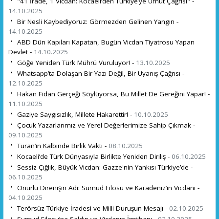
"41 İrade, 1 Vicdan: Kocaeli’den Türkiye’ye Umut Çağrısı" -
14.10.2025
Bir Nesli Kaybediyoruz: Görmezden Gelinen Yangın -
14.10.2025
ABD Dün Kapıları Kapatan, Bugün Vicdan Tiyatrosu Yapan
Devlet -
14.10.2025
Göğe Yeniden Türk Mührü Vuruluyor! -
13.10.2025
Whatsapp’ta Dolaşan Bir Yazı Değil, Bir Uyanış Çağrısı -
12.10.2025
Hakan Fidan Gerçeği Söylüyorsa, Bu Millet De Gereğini Yapar! -
11.10.2025
Gaziye Saygısızlık, Millete Hakarettir! -
10.10.2025
Çocuk Yazarlarımız ve Yerel Değerlerimize Sahip Çıkmak -
09.10.2025
Turan’ın Kalbinde Birlik Vakti -
08.10.2025
Kocaeli’de Türk Dünyasıyla Birlikte Yeniden Diriliş -
06.10.2025
Sessiz Çığlık, Büyük Vicdan: Gazze'nin Yankısı Türkiye’de -
06.10.2025
Onurlu Direnişin Adı: Sumud Filosu ve Karadeniz’in Vicdanı -
04.10.2025
Terörsüz Türkiye İradesi ve Milli Duruşun Mesajı -
02.10.2025
Sumud Filosu’na Saldırı ve Vicdanın İmtihanı -
02.10.2025