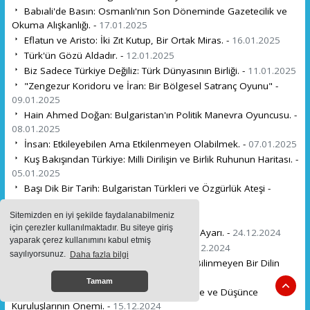
Babıali'de Basın: Osmanlı'nın Son Döneminde Gazetecilik ve
Okuma Alışkanlığı. -
17.01.2025
Eflatun ve Aristo: İki Zıt Kutup, Bir Ortak Miras. -
16.01.2025
Türk'ün Gözü Aldadır. -
12.01.2025
Biz Sadece Türkiye Değiliz: Türk Dünyasının Birliği. -
11.01.2025
"Zengezur Koridoru ve İran: Bir Bölgesel Satranç Oyunu" -
09.01.2025
Hain Ahmed Doğan: Bulgaristan'ın Politik Manevra Oyuncusu. -
08.01.2025
İnsan: Etkileyebilen Ama Etkilenmeyen Olabilmek. -
07.01.2025
Kuş Bakışından Türkiye: Milli Dirilişin ve Birlik Ruhunun Haritası. -
05.01.2025
Başı Dik Bir Tarih: Bulgaristan Türkleri ve Özgürlük Ateşi -
28.12.2024
Sitemizden en iyi şekilde faydalanabilmeniz
Suriye'de dengeler. -
26.12.2024
için çerezler kullanılmaktadır. Bu siteye giriş
Ahmet Yılmaz'dan Ümit Özdağ'a Balans Ayarı. -
24.12.2024
yaparak çerez kullanımını kabul etmiş
Muhacirlerin Son Sığınağı: Anadolu -
22.12.2024
sayılıyorsunuz.
Daha fazla bilgi
Gürcistan'da Keşfedilen Gizemli Tablet: Bilinmeyen Bir Dilin
Kapılarını Aralıyor. -
20.12.2024
Tamam
Türkiye'nin En Derin Krizi: İnsan Yetiştirme ve Düşünce
Kuruluşlarının Önemi. -
15.12.2024