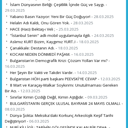
İslam Dünyasının Birliği: Çeşitlilik İçinde Güç ve Saygı. -
29.03.2025
Yabancı Basın Yazıyor: Yeni Bir Güç Doğuyor! -
28.03.2025
Helalın Adı Kaldı, Onu Gören Yok. -
28.03.2025
HACE (Hacı) Bektaş-ı Veli ; -
25.03.2025
"İstanbul Senin" adlı mobil uygulamayla ilgili. -
24.03.2025
Aslımız KURT Bizim, Kaygımız YURT..! -
18.03.2025
Çanakkale: Destanın Adı. -
18.03.2025
KOCAM NEDEN DÖNMEDİ PAŞAM. -
16.03.2025
Bulgaristan'ın Demografik Krizi: Çözüm Yolları Var mı? -
16.03.2025
Her Şeyin Bir Vakti ve Takdiri Vardır. -
14.03.2025
Bulgaristan HÖH parti başkanı PEEVSKİ'YE CEVAP -
12.03.2025
8 Mart ve Karaçay-Malkar Soykırımı: Unutulmaması Gereken
Bir Acı. -
12.03.2025
Sınırlar Kimin Çizdiği Değil, Kimin Aştığıdır. -
09.03.2025
BULGARİSTAN'IN GERÇEK ULUSAL BAYRAMI 24 MAYIS OLMALI. -
08.03.2025
Dünya Şokta: Meksika'daki Korkunç Arkeolojik Keşif Tarihi
Değiştiriyor! -
06.03.2025
NURİ KİLLİGİL: TARİHİN GÖLGESİNDE KALAN BİR DEHA. -