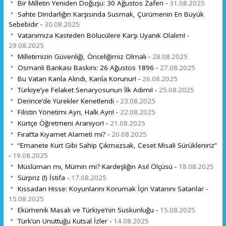
Bir Milletin Yeniden Doğuşu: 30 Ağustos Zaferi -
31.08.2025
Sahte Dindarlığın Karşısında Susmak, Çürümenin En Büyük
Sebebidir -
30.08.2025
Vatanımıza Kasteden Bölücülere Karşı Uyanık Olalım! -
29.08.2025
Milletimizin Güvenliği, Önceliğimiz Olmalı -
28.08.2025
Osmanlı Bankası Baskını: 26 Ağustos 1896 -
27.08.2025
Bu Vatan Kanla Alındı, Kanla Korunur! -
26.08.2025
Türkiye’ye Felaket Senaryosunun İlk Adımı! -
25.08.2025
Derince’de Yürekler Kenetlendi -
23.08.2025
Filistin Yönetimi Ayrı, Halk Ayrı! -
22.08.2025
Kürtçe Öğretmeni Aranıyor! -
21.08.2025
Fırat’ta Kıyamet Alameti mi? -
20.08.2025
“Emanete Kurt Gibi Sahip Çıkmazsak, Ceset Misali Sürükleniriz”
-
19.08.2025
Müslüman mı, Mümin mi? Kardeşliğin Asıl Ölçüsü -
18.08.2025
Sürpriz (!) İstifa -
17.08.2025
Kıssadan Hisse: Koyunlarını Korumak İçin Vatanını Satanlar -
15.08.2025
Ekümenik Masalı ve Türkiye’nin Suskunluğu -
15.08.2025
Türk’ün Unuttuğu Kutsal İzler -
14.08.2025