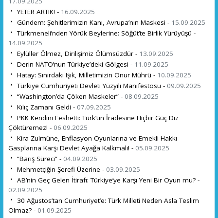
17.09.2025
YETER ARTIK! -
16.09.2025
Gündem: Şehitlerimizin Kanı, Avrupa’nın Maskesi -
15.09.2025
Türkmeneli’nden Yörük Beylerine: Söğüt’te Birlik Yürüyüşü -
14.09.2025
Eylüller Ölmez, Dirilişimiz Ölümsüzdür -
13.09.2025
Derin NATO’nun Türkiye’deki Gölgesi -
11.09.2025
Hatay: Sınırdaki Işık, Milletimizin Onur Mührü -
10.09.2025
Türkiye Cumhuriyeti Devleti Yüzyılı Manifestosu -
09.09.2025
“Washington’da Çöken Maskeler” -
08.09.2025
Kılıç Zamanı Geldi -
07.09.2025
PKK Kendini Feshetti: Türk’ün İradesine Hiçbir Güç Diz
Çöktüremez! -
06.09.2025
Kira Zulmüne, Enflasyon Oyunlarına ve Emekli Hakkı
Gasplarına Karşı Devlet Ayağa Kalkmalı! -
05.09.2025
“Barış Süreci” -
04.09.2025
Mehmetçiğin Şerefi Üzerine -
03.09.2025
AB’nin Geç Gelen İtirafı: Türkiye’ye Karşı Yeni Bir Oyun mu? -
02.09.2025
30 Ağustos’tan Cumhuriyet’e: Türk Milleti Neden Asla Teslim
Olmaz? -
01.09.2025