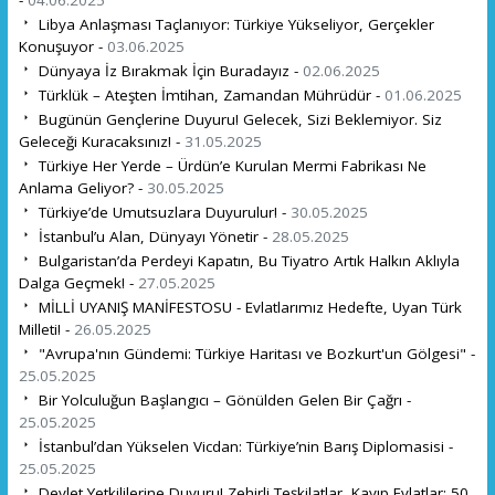
Libya Anlaşması Taçlanıyor: Türkiye Yükseliyor, Gerçekler
Konuşuyor -
03.06.2025
Dünyaya İz Bırakmak İçin Buradayız -
02.06.2025
Türklük – Ateşten İmtihan, Zamandan Mührüdür -
01.06.2025
Bugünün Gençlerine Duyuru! Gelecek, Sizi Beklemiyor. Siz
Geleceği Kuracaksınız! -
31.05.2025
Türkiye Her Yerde – Ürdün’e Kurulan Mermi Fabrikası Ne
Anlama Geliyor? -
30.05.2025
Türkiye’de Umutsuzlara Duyurulur! -
30.05.2025
İstanbul’u Alan, Dünyayı Yönetir -
28.05.2025
Bulgaristan’da Perdeyi Kapatın, Bu Tiyatro Artık Halkın Aklıyla
Dalga Geçmek! -
27.05.2025
MİLLİ UYANIŞ MANİFESTOSU - Evlatlarımız Hedefte, Uyan Türk
Milleti! -
26.05.2025
"Avrupa'nın Gündemi: Türkiye Haritası ve Bozkurt'un Gölgesi" -
25.05.2025
Bir Yolculuğun Başlangıcı – Gönülden Gelen Bir Çağrı -
25.05.2025
İstanbul’dan Yükselen Vicdan: Türkiye’nin Barış Diplomasisi -
25.05.2025
Devlet Yetkililerine Duyuru! Zehirli Teşkilatlar, Kayıp Evlatlar: 50