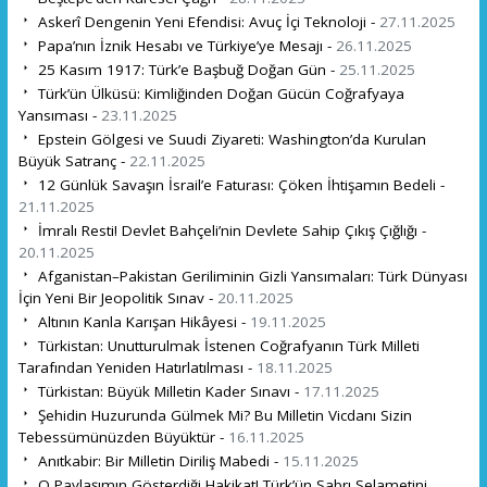
Askerî Dengenin Yeni Efendisi: Avuç İçi Teknoloji -
27.11.2025
Papa’nın İznik Hesabı ve Türkiye’ye Mesajı -
26.11.2025
25 Kasım 1917: Türk’e Başbuğ Doğan Gün -
25.11.2025
Türk’ün Ülküsü: Kimliğinden Doğan Gücün Coğrafyaya
Yansıması -
23.11.2025
Epstein Gölgesi ve Suudi Ziyareti: Washington’da Kurulan
Büyük Satranç -
22.11.2025
12 Günlük Savaşın İsrail’e Faturası: Çöken İhtişamın Bedeli -
21.11.2025
İmralı Resti! Devlet Bahçeli’nin Devlete Sahip Çıkış Çığlığı -
20.11.2025
Afganistan–Pakistan Geriliminin Gizli Yansımaları: Türk Dünyası
İçin Yeni Bir Jeopolitik Sınav -
20.11.2025
Altının Kanla Karışan Hikâyesi -
19.11.2025
Türkistan: Unutturulmak İstenen Coğrafyanın Türk Milleti
Tarafından Yeniden Hatırlatılması -
18.11.2025
Türkistan: Büyük Milletin Kader Sınavı -
17.11.2025
Şehidin Huzurunda Gülmek Mi? Bu Milletin Vicdanı Sizin
Tebessümünüzden Büyüktür -
16.11.2025
Anıtkabir: Bir Milletin Diriliş Mabedi -
15.11.2025
O Paylaşımın Gösterdiği Hakikat! Türk’ün Sabrı Selametini