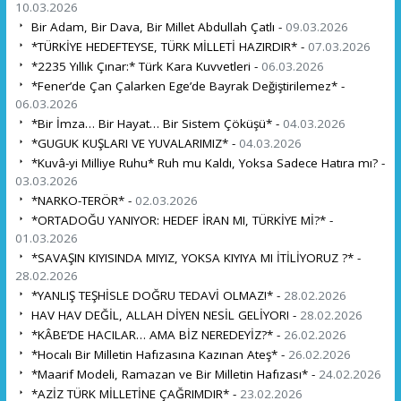
10.03.2026
Bir Adam, Bir Dava, Bir Millet Abdullah Çatlı -
09.03.2026
*TÜRKİYE HEDEFTEYSE, TÜRK MİLLETİ HAZIRDIR* -
07.03.2026
*2235 Yıllık Çınar:* Türk Kara Kuvvetleri -
06.03.2026
*Fener’de Çan Çalarken Ege’de Bayrak Değiştirilemez* -
06.03.2026
*Bir İmza… Bir Hayat… Bir Sistem Çöküşü* -
04.03.2026
*GUGUK KUŞLARI VE YUVALARIMIZ* -
04.03.2026
*Kuvâ-yi Milliye Ruhu* Ruh mu Kaldı, Yoksa Sadece Hatıra mı? -
03.03.2026
*NARKO-TERÖR* -
02.03.2026
*ORTADOĞU YANIYOR: HEDEF İRAN MI, TÜRKİYE Mİ?* -
01.03.2026
*SAVAŞIN KIYISINDA MIYIZ, YOKSA KIYIYA MI İTİLİYORUZ ?* -
28.02.2026
*YANLIŞ TEŞHİSLE DOĞRU TEDAVİ OLMAZ!* -
28.02.2026
HAV HAV DEĞİL, ALLAH DİYEN NESİL GELİYOR! -
28.02.2026
*KÂBE’DE HACILAR… AMA BİZ NEREDEYİZ?* -
26.02.2026
*Hocalı Bir Milletin Hafızasına Kazınan Ateş* -
26.02.2026
*Maarif Modeli, Ramazan ve Bir Milletin Hafızası* -
24.02.2026
*AZİZ TÜRK MİLLETİNE ÇAĞRIMDIR* -
23.02.2026