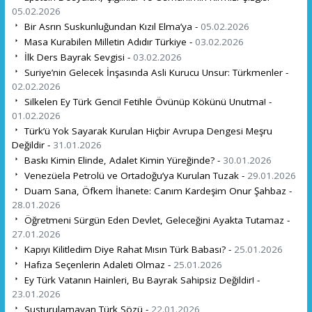
05.02.2026
Bir Asrın Suskunluğundan Kızıl Elma’ya -
05.02.2026
Masa Kurabilen Milletin Adıdır Türkiye -
03.02.2026
İlk Ders Bayrak Sevgisi -
03.02.2026
Suriye’nin Gelecek İnşasında Asli Kurucu Unsur: Türkmenler -
02.02.2026
Silkelen Ey Türk Genci! Fetihle Övünüp Kökünü Unutma! -
01.02.2026
Türk’ü Yok Sayarak Kurulan Hiçbir Avrupa Dengesi Meşru
Değildir -
31.01.2026
Baskı Kimin Elinde, Adalet Kimin Yüreğinde? -
30.01.2026
Venezüela Petrolü ve Ortadoğu’ya Kurulan Tuzak -
29.01.2026
Duam Sana, Öfkem İhanete: Canım Kardeşim Onur Şahbaz -
28.01.2026
Öğretmeni Sürgün Eden Devlet, Geleceğini Ayakta Tutamaz -
27.01.2026
Kapıyı Kilitledim Diye Rahat Mısın Türk Babası? -
25.01.2026
Hafıza Seçenlerin Adaleti Olmaz -
25.01.2026
Ey Türk Vatanın Hainleri, Bu Bayrak Sahipsiz Değildir! -
23.01.2026
Susturulamayan Türk Sözü -
22.01.2026