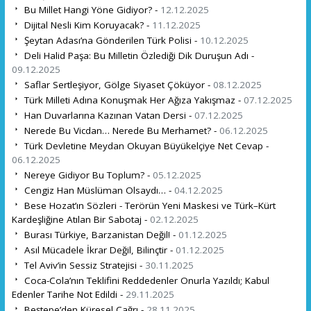
Bu Millet Hangi Yöne Gidiyor? -
12.12.2025
Dijital Nesli Kim Koruyacak? -
11.12.2025
Şeytan Adası’na Gönderilen Türk Polisi -
10.12.2025
Deli Halid Paşa: Bu Milletin Özlediği Dik Duruşun Adı -
09.12.2025
Saflar Sertleşiyor, Gölge Siyaset Çöküyor -
08.12.2025
Türk Milleti Adına Konuşmak Her Ağıza Yakışmaz -
07.12.2025
Han Duvarlarına Kazınan Vatan Dersi -
07.12.2025
Nerede Bu Vicdan… Nerede Bu Merhamet? -
06.12.2025
Türk Devletine Meydan Okuyan Büyükelçiye Net Cevap -
06.12.2025
Nereye Gidiyor Bu Toplum? -
05.12.2025
Cengiz Han Müslüman Olsaydı… -
04.12.2025
Bese Hozat’ın Sözleri - Terörün Yeni Maskesi ve Türk–Kürt
Kardeşliğine Atılan Bir Sabotaj -
02.12.2025
Burası Türkiye, Barzanistan Değil! -
01.12.2025
Asıl Mücadele İkrar Değil, Bilinçtir -
01.12.2025
Tel Aviv’in Sessiz Stratejisi -
30.11.2025
Coca-Cola’nın Teklifini Reddedenler Onurla Yazıldı; Kabul
Edenler Tarihe Not Edildi -
29.11.2025
Beştepe’den Küresel Çağrı -
28.11.2025