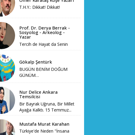
Ömer Karataş Köşe Yazarı
T.H.Y.: Dikkat! Dikkat!
Prof. Dr. Derya Berrak -
Sosyolog - Arkeolog -
Yazar
Tercih de Hayat da Senin
Gökalp Şentürk
BUGÜN BENİM DOĞUM
GÜNÜM…
Nur Delice Ankara
Temsilcisi
Bir Bayrak Uğruna, Bir Millet
Ayağa Kalktı. 15 Temmuz...
Mustafa Murat Karahan
Türkiye'de Neden "İnsana