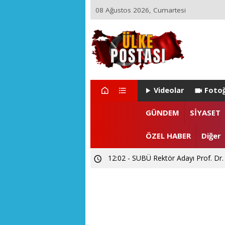
08 Ağustos 2026, Cumartesi
Videolar
Fotoğ
22:29 - ZEYNEP ARI TETİK İSTA
GÜNDEM
SİYASET
15:55 - Levent CANDAN'dan Prof. Dr
ÖZEL HABER
Diğer
12:02 - SUBÜ Rektör Adayı Prof. Dr.