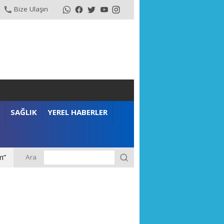
Bize Ulaşın
SAĞLIK
YEREL HABERLER
Ara
m”