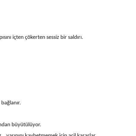
ısını içten çökerten sessiz bir saldırı.
 bağlanır.
ından büyütülüyor.
 yarınını kaybetmemek için acil kararlar