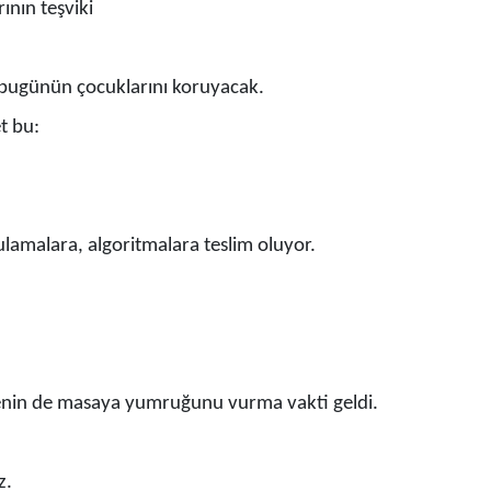
ının teşviki
a bugünün çocuklarını koruyacak.
t bu:
lamalara, algoritmalara teslim oluyor.
lenin de masaya yumruğunu vurma vakti geldi.
z.