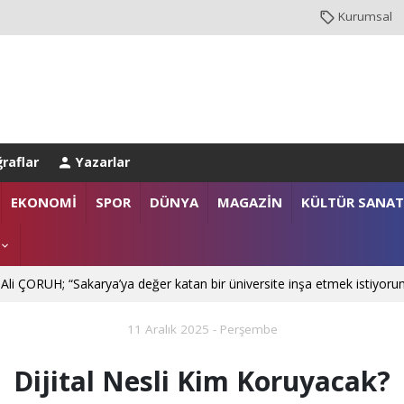
Kurumsal
raflar
Yazarlar
NBUL EMNİYET MÜDÜRLÜĞÜ’NE ATANDI
EKONOMİ
SPOR
DÜNYA
MAGAZİN
KÜLTÜR SANAT
. Mehmet SARIBIYIK'a vefa ziyareti
 Ali ÇORUH; “Sakarya’ya değer katan bir üniversite inşa etmek istiyoru
11 Aralık 2025 - Perşembe
Dijital Nesli Kim Koruyacak?