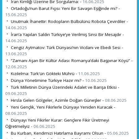
İran Kimliği Üzerine Bir Sorgulama: -
16.06.2025
Ortadoğu’nun Barut Fıçısı: Yeni Bir Savaşın Eşiğinde mi? -
15.06.2025
Unutmak İhanettir: Rodopların Bülbülünü Robota Çevirdiler -
14.06.2025
İran’a Yapılan Saldırı Türkiye’ye Verilmiş Sinsi Bir Mesajdır -
14.06.2025
Cengiz Aytmatov: Türk Dünyası’nın Vicdanı ve Ebedi Sesi -
13.06.2025
“Zamanı Aşan Bir Kültür Adası: Romanya’daki Başpınar Köyü” -
12.06.2025
Kızılelma: Türk'ün Gökteki Mührü -
11.06.2025
Dünya Yönetimine Türkiye Hazır mı? -
10.06.2025
Türk Milletinin Dünya Üzerindeki Adalet ve Barışa Etkisi -
09.06.2025
Hırsla Gelen Gölgeler, Azimle Doğan Güneşler -
08.06.2025
Yeni Gençlik, Yeni Fikirlerle Dünyayı Yeniden Kuracak -
08.06.2025
Dünyayı Yeni Fikirler Kurar: Gençlere Fikir Üretmeyi
Öğretmeliyiz -
06.06.2025
Bu Kurban, Kendimizi Hatırlama Bayramı Olsun -
05.06.2025