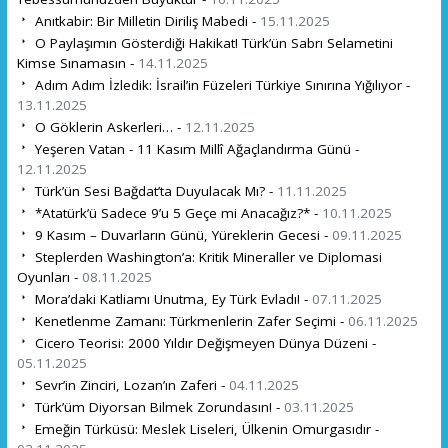
Anıtkabir: Bir Milletin Diriliş Mabedi -
15.11.2025
O Paylaşımın Gösterdiği Hakikat! Türk’ün Sabrı Selametini
Kimse Sınamasın -
14.11.2025
Adım Adım İzledik: İsrail’in Füzeleri Türkiye Sınırına Yığılıyor -
13.11.2025
O Göklerin Askerleri… -
12.11.2025
Yeşeren Vatan - 11 Kasım Millî Ağaçlandırma Günü -
12.11.2025
Türk’ün Sesi Bağdat’ta Duyulacak Mı? -
11.11.2025
*Atatürk’ü Sadece 9’u 5 Geçe mi Anacağız?* -
10.11.2025
9 Kasım – Duvarların Günü, Yüreklerin Gecesi -
09.11.2025
Steplerden Washington’a: Kritik Mineraller ve Diplomasi
Oyunları -
08.11.2025
Mora’daki Katliamı Unutma, Ey Türk Evladı! -
07.11.2025
Kenetlenme Zamanı: Türkmenlerin Zafer Seçimi -
06.11.2025
Cicero Teorisi: 2000 Yıldır Değişmeyen Dünya Düzeni -
05.11.2025
Sevr’in Zinciri, Lozan’ın Zaferi -
04.11.2025
Türk’üm Diyorsan Bilmek Zorundasın! -
03.11.2025
Emeğin Türküsü: Meslek Liseleri, Ülkenin Omurgasıdır -