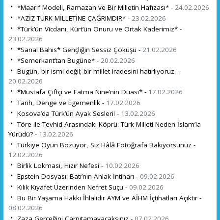
*Maarif Modeli, Ramazan ve Bir Milletin Hafızası* -
24.02.2026
*AZİZ TÜRK MİLLETİNE ÇAĞRIMDIR* -
23.02.2026
*Türk’ün Vicdanı, Kürt’ün Onuru ve Ortak Kaderimiz* -
23.02.2026
*Sanal Bahis* Gençliğin Sessiz Çöküşü -
21.02.2026
*Semerkant’tan Bugüne* -
20.02.2026
Bugün, bir ismi değil; bir millet iradesini hatırlıyoruz. -
20.02.2026
*Mustafa Çiftçi ve Fatma Nine’nin Duası* -
17.02.2026
Tarih, Denge ve Egemenlik -
17.02.2026
Kosova’da Türk’ün Ayak Sesleri! -
13.02.2026
Töre ile Tevhid Arasındaki Köprü: Türk Milleti Neden İslam’la
Yürüdü? -
13.02.2026
Türkiye Oyun Bozuyor, Siz Hâlâ Fotoğrafa Bakıyorsunuz -
12.02.2026
Birlik Lokması, Hızır Nefesi -
10.02.2026
Epstein Dosyası: Batı’nın Ahlak İntiharı -
09.02.2026
Kılık Kıyafet Üzerinden Nefret Suçu -
09.02.2026
Bu Bir Yaşama Hakkı İhlalidir AYM ve AİHM İçtihatları Açıktır -
08.02.2026
Zaza Gerçeğini Çarpıtamayacaksınız -
07.02.2026