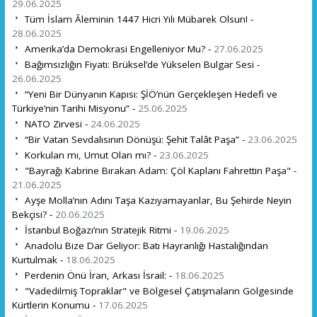
29.06.2025
Tüm İslam Âleminin 1447 Hicri Yılı Mübarek Olsun! -
28.06.2025
Amerika’da Demokrasi Engelleniyor Mu? -
27.06.2025
Bağımsızlığın Fiyatı: Brüksel’de Yükselen Bulgar Sesi -
26.06.2025
“Yeni Bir Dünyanın Kapısı: ŞİÖ’nün Gerçekleşen Hedefi ve
Türkiye’nin Tarihi Misyonu” -
25.06.2025
NATO Zirvesi -
24.06.2025
“Bir Vatan Sevdalısının Dönüşü: Şehit Talât Paşa” -
23.06.2025
Korkulan mı, Umut Olan mı? -
23.06.2025
"Bayrağı Kabrine Bırakan Adam: Çöl Kaplanı Fahrettin Paşa" -
21.06.2025
Ayşe Molla’nın Adını Taşa Kazıyamayanlar, Bu Şehirde Neyin
Bekçisi? -
20.06.2025
İstanbul Boğazı’nın Stratejik Ritmi -
19.06.2025
Anadolu Bize Dar Geliyor: Batı Hayranlığı Hastalığından
Kurtulmak -
18.06.2025
Perdenin Önü İran, Arkası İsrail: -
18.06.2025
"Vadedilmiş Topraklar" ve Bölgesel Çatışmaların Gölgesinde
Kürtlerin Konumu -
17.06.2025