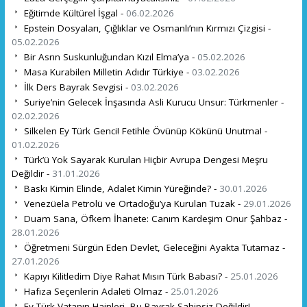
Eğitimde Kültürel İşgal -
06.02.2026
Epstein Dosyaları, Çığlıklar ve Osmanlı’nın Kırmızı Çizgisi -
05.02.2026
Bir Asrın Suskunluğundan Kızıl Elma’ya -
05.02.2026
Masa Kurabilen Milletin Adıdır Türkiye -
03.02.2026
İlk Ders Bayrak Sevgisi -
03.02.2026
Suriye’nin Gelecek İnşasında Asli Kurucu Unsur: Türkmenler -
02.02.2026
Silkelen Ey Türk Genci! Fetihle Övünüp Kökünü Unutma! -
01.02.2026
Türk’ü Yok Sayarak Kurulan Hiçbir Avrupa Dengesi Meşru
Değildir -
31.01.2026
Baskı Kimin Elinde, Adalet Kimin Yüreğinde? -
30.01.2026
Venezüela Petrolü ve Ortadoğu’ya Kurulan Tuzak -
29.01.2026
Duam Sana, Öfkem İhanete: Canım Kardeşim Onur Şahbaz -
28.01.2026
Öğretmeni Sürgün Eden Devlet, Geleceğini Ayakta Tutamaz -
27.01.2026
Kapıyı Kilitledim Diye Rahat Mısın Türk Babası? -
25.01.2026
Hafıza Seçenlerin Adaleti Olmaz -
25.01.2026
Ey Türk Vatanın Hainleri, Bu Bayrak Sahipsiz Değildir! -