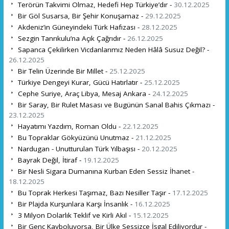
Terörün Takvimi Olmaz, Hedefi Hep Türkiye’dır -
30.12.2025
Bir Göl Susarsa, Bir Şehir Konuşamaz -
29.12.2025
Akdeniz’in Güneyindeki Türk Hafızası -
28.12.2025
Sezgin Tanrıkulu’na Açık Çağrıdır -
26.12.2025
Sapanca Çekilirken Vicdanlarımız Neden Hâlâ Susuz Değil? -
26.12.2025
Bir Telin Üzerinde Bir Millet -
25.12.2025
Türkiye Dengeyi Kurar, Gücü Hatırlatır -
25.12.2025
Cephe Suriye, Araç Libya, Mesaj Ankara -
24.12.2025
Bir Saray, Bir Rulet Masası ve Bugünün Sanal Bahis Çıkmazı -
23.12.2025
Hayatımı Yazdım, Roman Oldu -
22.12.2025
Bu Topraklar Gökyüzünü Unutmaz -
21.12.2025
Nardugan - Unutturulan Türk Yılbaşısı -
20.12.2025
Bayrak Değil, İtiraf -
19.12.2025
Bir Nesli Sigara Dumanına Kurban Eden Sessiz İhanet -
18.12.2025
Bu Toprak Herkesi Taşımaz, Bazı Nesiller Taşır -
17.12.2025
Bir Plajda Kurşunlara Karşı İnsanlık -
16.12.2025
3 Milyon Dolarlık Teklif ve Kirli Akıl -
15.12.2025
Bir Genç Kayboluyorsa, Bir Ülke Sessizce İşgal Ediliyordur -