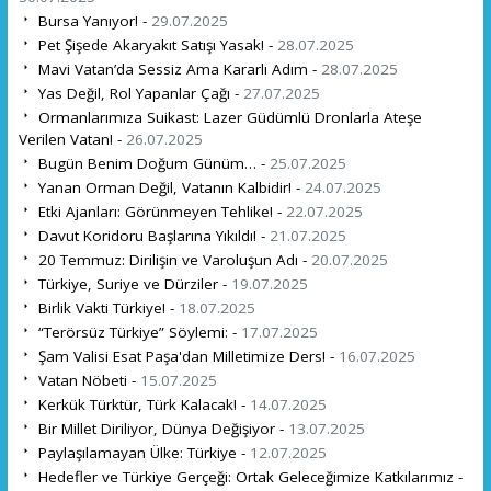
Bursa Yanıyor! -
29.07.2025
Pet Şişede Akaryakıt Satışı Yasak! -
28.07.2025
Mavi Vatan’da Sessiz Ama Kararlı Adım -
28.07.2025
Yas Değil, Rol Yapanlar Çağı -
27.07.2025
Ormanlarımıza Suikast: Lazer Güdümlü Dronlarla Ateşe
Verilen Vatan! -
26.07.2025
Bugün Benim Doğum Günüm… -
25.07.2025
Yanan Orman Değil, Vatanın Kalbidir! -
24.07.2025
Etki Ajanları: Görünmeyen Tehlike! -
22.07.2025
Davut Koridoru Başlarına Yıkıldı! -
21.07.2025
20 Temmuz: Dirilişin ve Varoluşun Adı -
20.07.2025
Türkiye, Suriye ve Dürziler -
19.07.2025
Birlik Vakti Türkiye! -
18.07.2025
“Terörsüz Türkiye” Söylemi: -
17.07.2025
Şam Valisi Esat Paşa'dan Milletimize Ders! -
16.07.2025
Vatan Nöbeti -
15.07.2025
Kerkük Türktür, Türk Kalacak! -
14.07.2025
Bir Millet Diriliyor, Dünya Değişiyor -
13.07.2025
Paylaşılamayan Ülke: Türkiye -
12.07.2025
Hedefler ve Türkiye Gerçeği: Ortak Geleceğimize Katkılarımız -