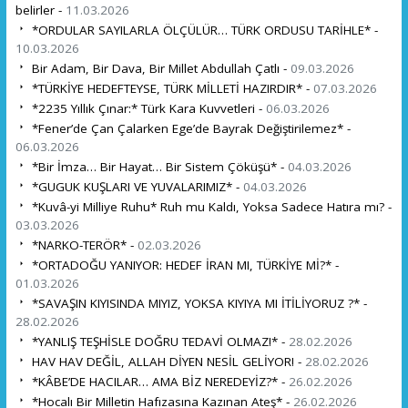
belirler -
11.03.2026
*ORDULAR SAYILARLA ÖLÇÜLÜR… TÜRK ORDUSU TARİHLE* -
10.03.2026
Bir Adam, Bir Dava, Bir Millet Abdullah Çatlı -
09.03.2026
*TÜRKİYE HEDEFTEYSE, TÜRK MİLLETİ HAZIRDIR* -
07.03.2026
*2235 Yıllık Çınar:* Türk Kara Kuvvetleri -
06.03.2026
*Fener’de Çan Çalarken Ege’de Bayrak Değiştirilemez* -
06.03.2026
*Bir İmza… Bir Hayat… Bir Sistem Çöküşü* -
04.03.2026
*GUGUK KUŞLARI VE YUVALARIMIZ* -
04.03.2026
*Kuvâ-yi Milliye Ruhu* Ruh mu Kaldı, Yoksa Sadece Hatıra mı? -
03.03.2026
*NARKO-TERÖR* -
02.03.2026
*ORTADOĞU YANIYOR: HEDEF İRAN MI, TÜRKİYE Mİ?* -
01.03.2026
*SAVAŞIN KIYISINDA MIYIZ, YOKSA KIYIYA MI İTİLİYORUZ ?* -
28.02.2026
*YANLIŞ TEŞHİSLE DOĞRU TEDAVİ OLMAZ!* -
28.02.2026
HAV HAV DEĞİL, ALLAH DİYEN NESİL GELİYOR! -
28.02.2026
*KÂBE’DE HACILAR… AMA BİZ NEREDEYİZ?* -
26.02.2026
*Hocalı Bir Milletin Hafızasına Kazınan Ateş* -
26.02.2026