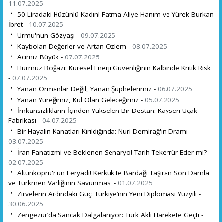
11.07.2025
50 Liradaki Hüzünlü Kadın! Fatma Aliye Hanım ve Yürek Burkan
İbret -
10.07.2025
Urmu'nun Gözyaşı -
09.07.2025
Kaybolan Değerler ve Artan Özlem -
08.07.2025
Acımız Büyük -
07.07.2025
Hürmüz Boğazı: Küresel Enerji Güvenliğinin Kalbinde Kritik Risk
-
07.07.2025
Yanan Ormanlar Değil, Yanan Şüphelerimiz -
06.07.2025
Yanan Yüreğimiz, Kül Olan Geleceğimiz -
05.07.2025
İmkansızlıkların İçinden Yükselen Bir Destan: Kayseri Uçak
Fabrikası -
04.07.2025
Bir Hayalin Kanatları Kırıldığında: Nuri Demirağ'ın Dramı -
03.07.2025
İran Fanatizmi ve Beklenen Senaryo! Tarih Tekerrür Eder mi? -
02.07.2025
Altunköprü'nün Feryadı! Kerkük'te Bardağı Taşıran Son Damla
ve Türkmen Varlığının Savunması -
01.07.2025
Zirvelerin Ardındaki Güç: Türkiye’nin Yeni Diplomasi Yüzyılı -
30.06.2025
Zengezur’da Sancak Dalgalanıyor: Türk Aklı Harekete Geçti -