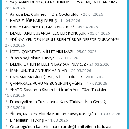
YAŞLANAN DÜNYA, GENÇ TÜRKİYE: FIRSAT MI, İMTİHAN MI? -
28.04.2026
Avrupa Diz Çökmedi… Diz Çöktürüldü! -
20.04.2026
HADSİZLİĞE KARŞI DURUŞ -
14.04.2026
Noter: Güvence mi, Gizli Ortak mı?* -
09.04.2026
DEVLET AKLI SUSARSA, ELÇİLER KONUŞUR! -
03.04.2026
*DÜNYA YENİDEN KURULURKEN TÜRKİYE NEREDE DURACAK?* -
27.03.2026
İÇTEN ÇÖKMEYEN MİLLET YIKILMAZ! -
25.03.2026
*Başın sağ olsun Türkiye -
22.03.2026
DEMİRİ ERİTEN MİLLETİN BAYRAMI NEVRUZ -
21.03.2026
İRAN: UNUTULAN TÜRK ASIRLARI -
20.03.2026
BAYRAMLAR BİRLEŞİRSE, MİLLET DİRİLİR -
20.03.2026
ÇANAKKALE RUHU VE BUGÜNÜN ÇAĞRISI -
17.03.2026
*NATO Savunma Sistemleri İran’ın Yeni Füze Taktikleri -
15.03.2026
Emperyalizmin Tuzaklarına Karşı Türkiye–İran Gerçeği -
13.03.2026
*İnanç Maskesi Altında Kurulan Savaş Karargâhı -
13.03.2026
Bir Milletin Haykırışı -
11.03.2026
Ortadoğu’nun kaderini haritalar değil, milletlerin hafızası