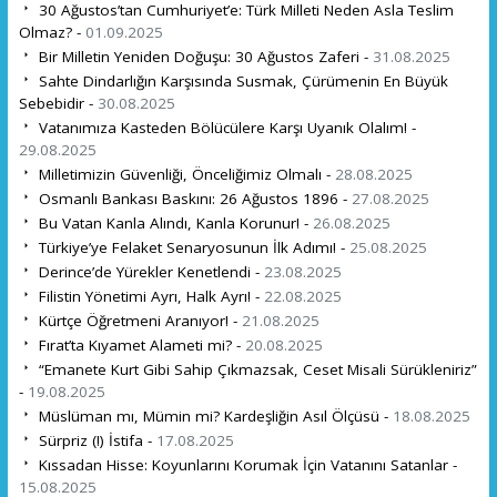
30 Ağustos’tan Cumhuriyet’e: Türk Milleti Neden Asla Teslim
Olmaz? -
01.09.2025
Bir Milletin Yeniden Doğuşu: 30 Ağustos Zaferi -
31.08.2025
Sahte Dindarlığın Karşısında Susmak, Çürümenin En Büyük
Sebebidir -
30.08.2025
Vatanımıza Kasteden Bölücülere Karşı Uyanık Olalım! -
29.08.2025
Milletimizin Güvenliği, Önceliğimiz Olmalı -
28.08.2025
Osmanlı Bankası Baskını: 26 Ağustos 1896 -
27.08.2025
Bu Vatan Kanla Alındı, Kanla Korunur! -
26.08.2025
Türkiye’ye Felaket Senaryosunun İlk Adımı! -
25.08.2025
Derince’de Yürekler Kenetlendi -
23.08.2025
Filistin Yönetimi Ayrı, Halk Ayrı! -
22.08.2025
Kürtçe Öğretmeni Aranıyor! -
21.08.2025
Fırat’ta Kıyamet Alameti mi? -
20.08.2025
“Emanete Kurt Gibi Sahip Çıkmazsak, Ceset Misali Sürükleniriz”
-
19.08.2025
Müslüman mı, Mümin mi? Kardeşliğin Asıl Ölçüsü -
18.08.2025
Sürpriz (!) İstifa -
17.08.2025
Kıssadan Hisse: Koyunlarını Korumak İçin Vatanını Satanlar -
15.08.2025