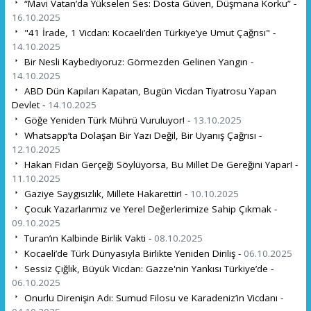
“Mavi Vatan’da Yükselen Ses: Dosta Güven, Düşmana Korku” -
16.10.2025
"41 İrade, 1 Vicdan: Kocaeli’den Türkiye’ye Umut Çağrısı" -
14.10.2025
Bir Nesli Kaybediyoruz: Görmezden Gelinen Yangın -
14.10.2025
ABD Dün Kapıları Kapatan, Bugün Vicdan Tiyatrosu Yapan
Devlet -
14.10.2025
Göğe Yeniden Türk Mührü Vuruluyor! -
13.10.2025
Whatsapp’ta Dolaşan Bir Yazı Değil, Bir Uyanış Çağrısı -
12.10.2025
Hakan Fidan Gerçeği Söylüyorsa, Bu Millet De Gereğini Yapar! -
11.10.2025
Gaziye Saygısızlık, Millete Hakarettir! -
10.10.2025
Çocuk Yazarlarımız ve Yerel Değerlerimize Sahip Çıkmak -
09.10.2025
Turan’ın Kalbinde Birlik Vakti -
08.10.2025
Kocaeli’de Türk Dünyasıyla Birlikte Yeniden Diriliş -
06.10.2025
Sessiz Çığlık, Büyük Vicdan: Gazze'nin Yankısı Türkiye’de -
06.10.2025
Onurlu Direnişin Adı: Sumud Filosu ve Karadeniz’in Vicdanı -