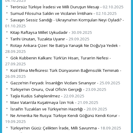
04.10.2025
Terörsüz Türkiye İradesi ve Milli Duruşun Mesajı -
02.10.2025
Sumud Filosu’na Saldırı ve Vicdanın İmtihanı -
02.10.2025
Savaşın Sessiz Sandığı - Ukrayna’nın Komşuları Neyi Oyladı? -
01.10.2025
Kitap Raftaysa Millet Uykudadır -
30.09.2025
Tarihi Unutan, Tuzakta Uyanır -
29.09.2025
Rotayı Ankara Çizer: Ne Batı’ya Yanaşık Ne Doğu’ya Yedek -
28.09.2025
Gök Kubbenin Kalkanı: Türk’ün Hisarı, Turan’ın Nefesi -
27.09.2025
Kızıl Elma Mefküresi: Türk Dünyasının Bağımsızlık Teminatı -
26.09.2025
Gazze’nin Feryadı: İnsanlığın Vicdanı Sınanıyor -
25.09.2025
Türkiye’nin Onuru, Oval Ofis’in Gerçeği -
23.09.2025
Taşla Kudüs Sahiplenilmez -
22.09.2025
Mavi Vatan’da Kuşatmaya İzin Yok -
21.09.2025
İsrail’in Tuzakları ve Türkiye’nin Hazırlığı -
20.09.2025
Ne Amerika Ne Rusya: Türkiye Kendi Göğünü Kendi Korur -
19.09.2025
Türkiye’nin Gücü: Çelikten İrade, Milli Savunma -
18.09.2025