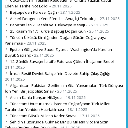
Coca-Cola’nın Teklifini Reddedenler Onurla Yazıldı; Kabul
Edenler Tarihe Not Edildi -
29.11.2025
Beştepe’den Küresel Çağrı -
28.11.2025
Askerî Dengenin Yeni Efendisi: Avuç İçi Teknoloji -
27.11.2025
Papa’nın İznik Hesabı ve Türkiye’ye Mesajı -
26.11.2025
25 Kasım 1917: Türk’e Başbuğ Doğan Gün -
25.11.2025
Türk’ün Ülküsü: Kimliğinden Doğan Gücün Coğrafyaya
Yansıması -
23.11.2025
Epstein Gölgesi ve Suudi Ziyareti: Washington’da Kurulan
Büyük Satranç -
22.11.2025
12 Günlük Savaşın İsrail’e Faturası: Çöken İhtişamın Bedeli -
21.11.2025
İmralı Resti! Devlet Bahçeli’nin Devlete Sahip Çıkış Çığlığı -
20.11.2025
Afganistan–Pakistan Geriliminin Gizli Yansımaları: Türk Dünyası
İçin Yeni Bir Jeopolitik Sınav -
20.11.2025
Altının Kanla Karışan Hikâyesi -
19.11.2025
Türkistan: Unutturulmak İstenen Coğrafyanın Türk Milleti
Tarafından Yeniden Hatırlatılması -
18.11.2025
Türkistan: Büyük Milletin Kader Sınavı -
17.11.2025
Şehidin Huzurunda Gülmek Mi? Bu Milletin Vicdanı Sizin
Tebessümünüzden Büyüktür -
16.11.2025