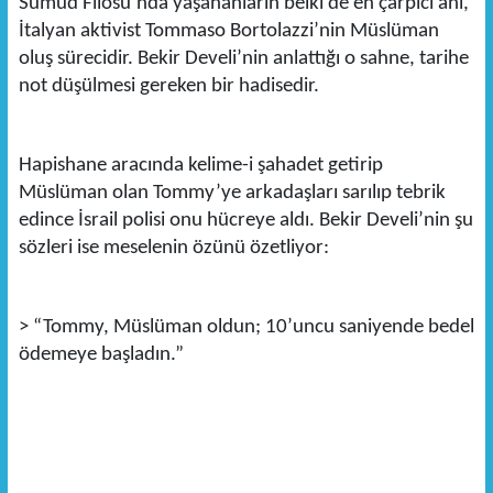
Sumud Filosu’nda yaşananların belki de en çarpıcı anı,
İtalyan aktivist Tommaso Bortolazzi’nin Müslüman
oluş sürecidir. Bekir Develi’nin anlattığı o sahne, tarihe
not düşülmesi gereken bir hadisedir.
Hapishane aracında kelime-i şahadet getirip
Müslüman olan Tommy’ye arkadaşları sarılıp tebrik
edince İsrail polisi onu hücreye aldı. Bekir Develi’nin şu
sözleri ise meselenin özünü özetliyor:
> “Tommy, Müslüman oldun; 10’uncu saniyende bedel
ödemeye başladın.”