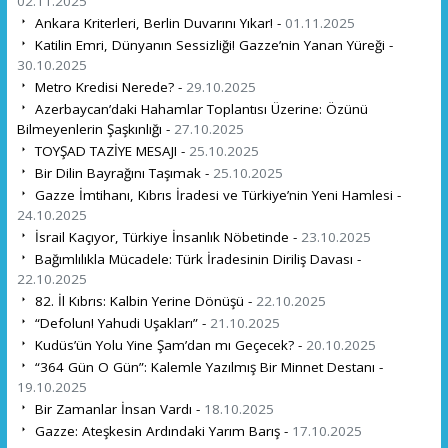
02.11.2025
Ankara Kriterleri, Berlin Duvarını Yıkar! -
01.11.2025
Katilin Emri, Dünyanın Sessizliği! Gazze’nin Yanan Yüreği -
30.10.2025
Metro Kredisi Nerede? -
29.10.2025
Azerbaycan’daki Hahamlar Toplantısı Üzerine: Özünü
Bilmeyenlerin Şaşkınlığı -
27.10.2025
TOYŞAD TAZİYE MESAJI -
25.10.2025
Bir Dilin Bayrağını Taşımak -
25.10.2025
Gazze İmtihanı, Kıbrıs İradesi ve Türkiye’nin Yeni Hamlesi -
24.10.2025
İsrail Kaçıyor, Türkiye İnsanlık Nöbetinde -
23.10.2025
Bağımlılıkla Mücadele: Türk İradesinin Diriliş Davası -
22.10.2025
82. İl Kıbrıs: Kalbin Yerine Dönüşü -
22.10.2025
“Defolun! Yahudi Uşakları” -
21.10.2025
Kudüs’ün Yolu Yine Şam’dan mı Geçecek? -
20.10.2025
“364 Gün O Gün”: Kalemle Yazılmış Bir Minnet Destanı -
19.10.2025
Bir Zamanlar İnsan Vardı -
18.10.2025
Gazze: Ateşkesin Ardındaki Yarım Barış -
17.10.2025