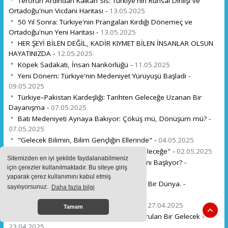
Terörün Ardından Kalkan Sis: Türkiye'nin Ruhsal Dirilişi ve
Ortadoğu'nun Vicdani Haritası -
13.05.2025
50 Yıl Sonra: Türkiye'nin Prangaları Kırdığı Dönemeç ve
Ortadoğu'nun Yeni Haritası -
13.05.2025
HER ŞEYİ BİLEN DEĞİL, KADİR KIYMET BİLEN İNSANLAR OLSUN
HAYATINIZDA -
12.05.2025
Köpek Sadakati, İnsan Nankörlüğü -
11.05.2025
Yeni Dönem: Türkiye'nin Medeniyet Yürüyüşü Başladı -
09.05.2025
Türkiye–Pakistan Kardeşliği: Tarihten Geleceğe Uzanan Bir
Dayanışma -
07.05.2025
Batı Medeniyeti Aynaya Bakıyor: Çöküş mü, Dönüşüm mü? -
07.05.2025
"Gelecek Bilimin, Bilim Gençliğin Ellerinde" -
04.05.2025
"Türk'ün Gücü Her Yerde: 3 Mayıs'tan Geleceğe" -
02.05.2025
Sitemizden en iyi şekilde faydalanabilmeniz
Keşmir Krizi: Yeni Yüzyılın Soğuk Savaşı mı Başlıyor? -
için çerezler kullanılmaktadır. Bu siteye giriş
01.05.2025
yaparak çerez kullanımını kabul etmiş
1 Mayıs: Emeğin ve Alın Teriyle Yükselen Bir Dünya. -
sayılıyorsunuz.
Daha fazla bilgi
01.05.2025
"Çanakkale: Bir Milletin Diriliş Ruhudur" -
27.04.2025
Tamam
Türk Dünyası Uyanıyor: Diplomasiyle Kurulan Bir Gelecek -
23.04.2025