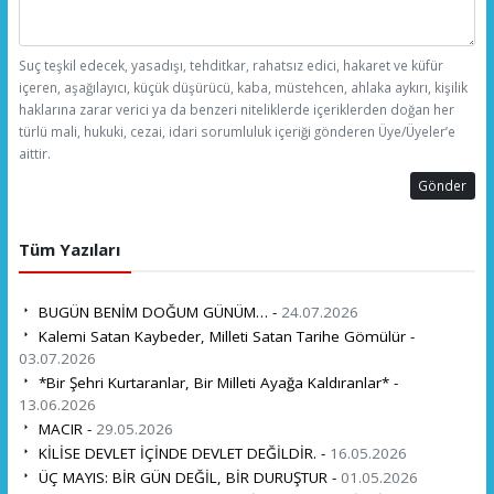
Suç teşkil edecek, yasadışı, tehditkar, rahatsız edici, hakaret ve küfür
içeren, aşağılayıcı, küçük düşürücü, kaba, müstehcen, ahlaka aykırı, kişilik
haklarına zarar verici ya da benzeri niteliklerde içeriklerden doğan her
türlü mali, hukuki, cezai, idari sorumluluk içeriği gönderen Üye/Üyeler’e
aittir.
Gönder
Tüm Yazıları
BUGÜN BENİM DOĞUM GÜNÜM… -
24.07.2026
Kalemi Satan Kaybeder, Milleti Satan Tarihe Gömülür -
03.07.2026
*Bir Şehri Kurtaranlar, Bir Milleti Ayağa Kaldıranlar* -
13.06.2026
MACIR -
29.05.2026
KİLİSE DEVLET İÇİNDE DEVLET DEĞİLDİR. -
16.05.2026
ÜÇ MAYIS: BİR GÜN DEĞİL, BİR DURUŞTUR -
01.05.2026