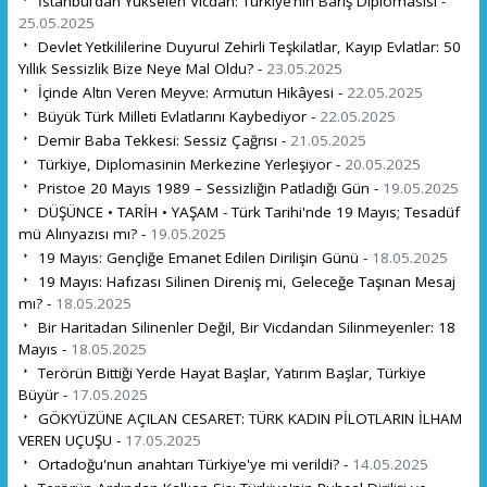
İstanbul’dan Yükselen Vicdan: Türkiye’nin Barış Diplomasisi -
25.05.2025
Devlet Yetkililerine Duyuru! Zehirli Teşkilatlar, Kayıp Evlatlar: 50
Yıllık Sessizlik Bize Neye Mal Oldu? -
23.05.2025
İçinde Altın Veren Meyve: Armutun Hikâyesi -
22.05.2025
Büyük Türk Milleti Evlatlarını Kaybediyor -
22.05.2025
Demir Baba Tekkesi: Sessiz Çağrısı -
21.05.2025
Türkiye, Diplomasinin Merkezine Yerleşiyor -
20.05.2025
Pristoe 20 Mayıs 1989 – Sessizliğin Patladığı Gün -
19.05.2025
DÜŞÜNCE • TARİH • YAŞAM - Türk Tarihi'nde 19 Mayıs; Tesadüf
mü Alınyazısı mı? -
19.05.2025
19 Mayıs: Gençliğe Emanet Edilen Dirilişin Günü -
18.05.2025
19 Mayıs: Hafızası Silinen Direniş mi, Geleceğe Taşınan Mesaj
mı? -
18.05.2025
Bir Haritadan Silinenler Değil, Bir Vicdandan Silinmeyenler: 18
Mayıs -
18.05.2025
Terörün Bittiği Yerde Hayat Başlar, Yatırım Başlar, Türkiye
Büyür -
17.05.2025
GÖKYÜZÜNE AÇILAN CESARET: TÜRK KADIN PİLOTLARIN İLHAM
VEREN UÇUŞU -
17.05.2025
Ortadoğu'nun anahtarı Türkiye'ye mi verildi? -
14.05.2025