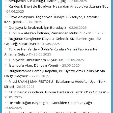
Avrupa'nın Suskunluğu, Halkın Çığlığı -
05.06.2025
Kardeşlik Enerjiyle Büyüyor: Hazar’dan Anadolu’ya Uzanan Güç
-
04.06.2025
Libya Anlaşması Taçlanıyor: Türkiye Yükseliyor, Gerçekler
Konuşuyor -
03.06.2025
Dünyaya İz Bırakmak İçin Buradayız -
02.06.2025
Türklük – Ateşten İmtihan, Zamandan Mührüdür -
01.06.2025
Bugünün Gençlerine Duyuru! Gelecek, Sizi Beklemiyor. Siz
Geleceği Kuracaksınız! -
31.05.2025
Türkiye Her Yerde – Ürdün’e Kurulan Mermi Fabrikası Ne
Anlama Geliyor? -
30.05.2025
Türkiye’de Umutsuzlara Duyurulur! -
30.05.2025
İstanbul’u Alan, Dünyayı Yönetir -
28.05.2025
Bulgaristan’da Perdeyi Kapatın, Bu Tiyatro Artık Halkın Aklıyla
Dalga Geçmek! -
27.05.2025
MİLLİ UYANIŞ MANİFESTOSU - Evlatlarımız Hedefte, Uyan Türk
Milleti! -
26.05.2025
"Avrupa'nın Gündemi: Türkiye Haritası ve Bozkurt'un Gölgesi" -
25.05.2025
Bir Yolculuğun Başlangıcı – Gönülden Gelen Bir Çağrı -
25.05.2025