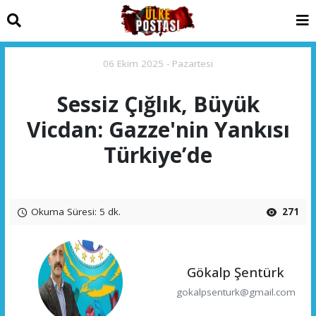
06 Ekim 2025 - Pazartesi
Sessiz Çığlık, Büyük
Vicdan: Gazze'nin Yankısı
Türkiye’de
Okuma Süresi: 5 dk.
271
Gökalp Şentürk
gokalpsenturk@gmail.com