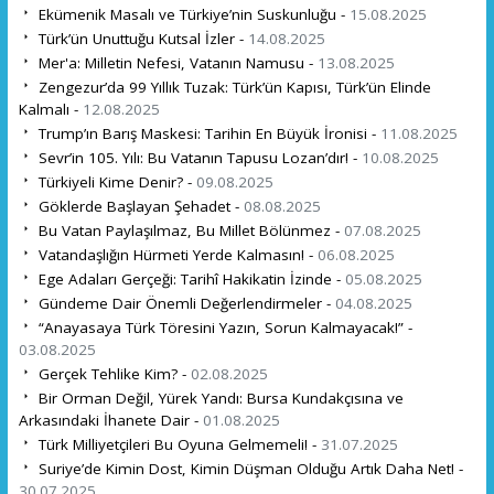
Ekümenik Masalı ve Türkiye’nin Suskunluğu -
15.08.2025
Türk’ün Unuttuğu Kutsal İzler -
14.08.2025
Mer'a: Milletin Nefesi, Vatanın Namusu -
13.08.2025
Zengezur’da 99 Yıllık Tuzak: Türk’ün Kapısı, Türk’ün Elinde
Kalmalı -
12.08.2025
Trump’ın Barış Maskesi: Tarihin En Büyük İronisi -
11.08.2025
Sevr’in 105. Yılı: Bu Vatanın Tapusu Lozan’dır! -
10.08.2025
Türkiyeli Kime Denir? -
09.08.2025
Göklerde Başlayan Şehadet -
08.08.2025
Bu Vatan Paylaşılmaz, Bu Millet Bölünmez -
07.08.2025
Vatandaşlığın Hürmeti Yerde Kalmasın! -
06.08.2025
Ege Adaları Gerçeği: Tarihî Hakikatin İzinde -
05.08.2025
Gündeme Dair Önemli Değerlendirmeler -
04.08.2025
“Anayasaya Türk Töresini Yazın, Sorun Kalmayacak!” -
03.08.2025
Gerçek Tehlike Kim? -
02.08.2025
Bir Orman Değil, Yürek Yandı: Bursa Kundakçısına ve
Arkasındaki İhanete Dair -
01.08.2025
Türk Milliyetçileri Bu Oyuna Gelmemeli! -
31.07.2025
Suriye’de Kimin Dost, Kimin Düşman Olduğu Artık Daha Net! -
30.07.2025