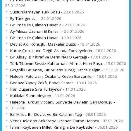
23.01.2026
Susturulamayan Türk Sözü -
22.01.2026
Ey Türk genci… -
22.01.2026
Bir İmza ile Çalınan Hayat 2 -
21.01.2026
Ay-Yıldıza Uzanan El Kırılsın! -
20.01.2026
Bir İmza ile Çalınan Hayat -
19.01.2026
Devlet Aklı Konuştu, Maskeler Düştü -
19.01.2026
Karne Çocukların Değil, Aslında Ebeveynlerin -
18.01.2026
Bir Albay, Bir İtiraf ve Derin NATO Gerçeği -
17.01.2026
Türk Tıbbının Sessiz Kahramanı: Ahmet Hilmi Paşa -
15.01.2026
Bingöllü Bir Anne, Bir Milletin Yüreği Hatice Belgin -
15.01.2026
Halep’in Faturasını Öcalan’a Kesen Barzaniler -
13.01.2026
Bedava Yapay Zekâ, Pahalı Esaret -
13.01.2026
İran Düşerse Sıra Türkiye’dir -
11.01.2026
Kuklalar Sahnedeyken -
11.01.2026
Halep’te Türk’ün Vicdanı, Suriye’de Devletin Geri Dönüşü -
10.01.2026
Bir Millet, Bir Devlet ve Bir Kaldırım Taşı -
08.01.2026
Venezuela’dan Ankara’ya Uzanan Darbe Haritası -
07.01.2026
İsmini Kaybeden Millet, Kimliğini De Kaybeder -
06.01.2026