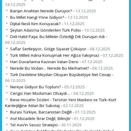
14.12.2025
Barışın Anahtarı Nerede Duruyor? -
13.12.2025
Bu Millet Hangi Yöne Gidiyor? -
12.12.2025
Dijital Nesli Kim Koruyacak? -
11.12.2025
Şeytan Adası’na Gönderilen Türk Polisi -
10.12.2025
Deli Halid Paşa: Bu Milletin Özlediği Dik Duruşun Adı -
09.12.2025
Saflar Sertleşiyor, Gölge Siyaset Çöküyor -
08.12.2025
Türk Milleti Adına Konuşmak Her Ağıza Yakışmaz -
07.12.2025
Han Duvarlarına Kazınan Vatan Dersi -
07.12.2025
Nerede Bu Vicdan… Nerede Bu Merhamet? -
06.12.2025
Türk Devletine Meydan Okuyan Büyükelçiye Net Cevap -
06.12.2025
Nereye Gidiyor Bu Toplum? -
05.12.2025
Cengiz Han Müslüman Olsaydı… -
04.12.2025
Bese Hozat’ın Sözleri - Terörün Yeni Maskesi ve Türk–Kürt
Kardeşliğine Atılan Bir Sabotaj -
02.12.2025
Burası Türkiye, Barzanistan Değil! -
01.12.2025
Asıl Mücadele İkrar Değil, Bilinçtir -
01.12.2025
Tel Aviv’in Sessiz Stratejisi -
30.11.2025