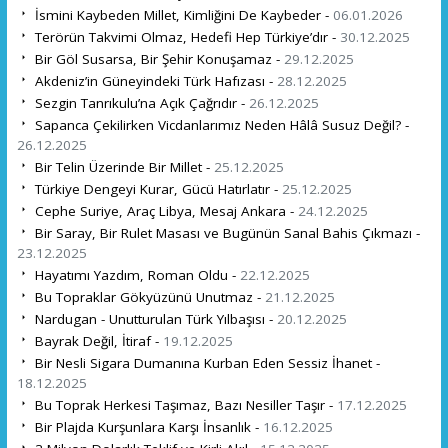
İsmini Kaybeden Millet, Kimliğini De Kaybeder -
06.01.2026
Terörün Takvimi Olmaz, Hedefi Hep Türkiye’dır -
30.12.2025
Bir Göl Susarsa, Bir Şehir Konuşamaz -
29.12.2025
Akdeniz’in Güneyindeki Türk Hafızası -
28.12.2025
Sezgin Tanrıkulu’na Açık Çağrıdır -
26.12.2025
Sapanca Çekilirken Vicdanlarımız Neden Hâlâ Susuz Değil? -
26.12.2025
Bir Telin Üzerinde Bir Millet -
25.12.2025
Türkiye Dengeyi Kurar, Gücü Hatırlatır -
25.12.2025
Cephe Suriye, Araç Libya, Mesaj Ankara -
24.12.2025
Bir Saray, Bir Rulet Masası ve Bugünün Sanal Bahis Çıkmazı -
23.12.2025
Hayatımı Yazdım, Roman Oldu -
22.12.2025
Bu Topraklar Gökyüzünü Unutmaz -
21.12.2025
Nardugan - Unutturulan Türk Yılbaşısı -
20.12.2025
Bayrak Değil, İtiraf -
19.12.2025
Bir Nesli Sigara Dumanına Kurban Eden Sessiz İhanet -
18.12.2025
Bu Toprak Herkesi Taşımaz, Bazı Nesiller Taşır -
17.12.2025
Bir Plajda Kurşunlara Karşı İnsanlık -
16.12.2025