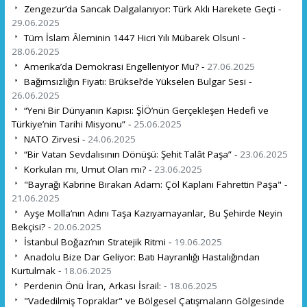
Zengezur’da Sancak Dalgalanıyor: Türk Aklı Harekete Geçti -
29.06.2025
Tüm İslam Âleminin 1447 Hicri Yılı Mübarek Olsun! -
28.06.2025
Amerika’da Demokrasi Engelleniyor Mu? -
27.06.2025
Bağımsızlığın Fiyatı: Brüksel’de Yükselen Bulgar Sesi -
26.06.2025
“Yeni Bir Dünyanın Kapısı: ŞİÖ’nün Gerçekleşen Hedefi ve
Türkiye’nin Tarihi Misyonu” -
25.06.2025
NATO Zirvesi -
24.06.2025
“Bir Vatan Sevdalısının Dönüşü: Şehit Talât Paşa” -
23.06.2025
Korkulan mı, Umut Olan mı? -
23.06.2025
"Bayrağı Kabrine Bırakan Adam: Çöl Kaplanı Fahrettin Paşa" -
21.06.2025
Ayşe Molla’nın Adını Taşa Kazıyamayanlar, Bu Şehirde Neyin
Bekçisi? -
20.06.2025
İstanbul Boğazı’nın Stratejik Ritmi -
19.06.2025
Anadolu Bize Dar Geliyor: Batı Hayranlığı Hastalığından
Kurtulmak -
18.06.2025
Perdenin Önü İran, Arkası İsrail: -
18.06.2025
"Vadedilmiş Topraklar" ve Bölgesel Çatışmaların Gölgesinde