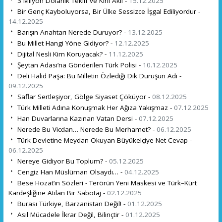
3 Milyon Dolarlık Teklif ve Kirli Akıl -
15.12.2025
Bir Genç Kayboluyorsa, Bir Ülke Sessizce İşgal Ediliyordur -
14.12.2025
Barışın Anahtarı Nerede Duruyor? -
13.12.2025
Bu Millet Hangi Yöne Gidiyor? -
12.12.2025
Dijital Nesli Kim Koruyacak? -
11.12.2025
Şeytan Adası’na Gönderilen Türk Polisi -
10.12.2025
Deli Halid Paşa: Bu Milletin Özlediği Dik Duruşun Adı -
09.12.2025
Saflar Sertleşiyor, Gölge Siyaset Çöküyor -
08.12.2025
Türk Milleti Adına Konuşmak Her Ağıza Yakışmaz -
07.12.2025
Han Duvarlarına Kazınan Vatan Dersi -
07.12.2025
Nerede Bu Vicdan… Nerede Bu Merhamet? -
06.12.2025
Türk Devletine Meydan Okuyan Büyükelçiye Net Cevap -
06.12.2025
Nereye Gidiyor Bu Toplum? -
05.12.2025
Cengiz Han Müslüman Olsaydı… -
04.12.2025
Bese Hozat’ın Sözleri - Terörün Yeni Maskesi ve Türk–Kürt
Kardeşliğine Atılan Bir Sabotaj -
02.12.2025
Burası Türkiye, Barzanistan Değil! -
01.12.2025
Asıl Mücadele İkrar Değil, Bilinçtir -
01.12.2025