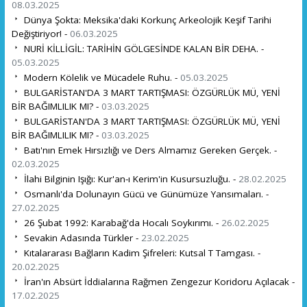
08.03.2025
Dünya Şokta: Meksika'daki Korkunç Arkeolojik Keşif Tarihi
Değiştiriyor! -
06.03.2025
NURİ KİLLİGİL: TARİHİN GÖLGESİNDE KALAN BİR DEHA. -
05.03.2025
Modern Kölelik ve Mücadele Ruhu. -
05.03.2025
BULGARİSTAN'DA 3 MART TARTIŞMASI: ÖZGÜRLÜK MÜ, YENİ
BİR BAĞIMLILIK MI? -
03.03.2025
BULGARİSTAN'DA 3 MART TARTIŞMASI: ÖZGÜRLÜK MÜ, YENİ
BİR BAĞIMLILIK MI? -
03.03.2025
Batı'nın Emek Hırsızlığı ve Ders Almamız Gereken Gerçek. -
02.03.2025
İlahi Bilginin Işığı: Kur'an-ı Kerim'in Kusursuzluğu. -
28.02.2025
Osmanlı'da Dolunayın Gücü ve Günümüze Yansımaları. -
27.02.2025
26 Şubat 1992: Karabağ'da Hocalı Soykırımı. -
26.02.2025
Sevakin Adasında Türkler -
23.02.2025
Kıtalararası Bağların Kadim Şifreleri: Kutsal T Tamgası. -
20.02.2025
İran'ın Absürt İddialarına Rağmen Zengezur Koridoru Açılacak -
17.02.2025