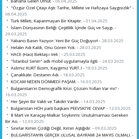
Baharla Gelen Umut. -
06.04.2025
"Özgür Özel Çıtayı Aştı: Tarihe, Millete ve Hafızaya Saygısızlık" -
06.04.2025
Türk Milleti, Kapanmayan Bir Kitaptır. -
01.04.2025
İslam Dünyasının Birliği: Çeşitlilik İçinde Güç ve Saygı. -
29.03.2025
Yabancı Basın Yazıyor: Yeni Bir Güç Doğuyor! -
28.03.2025
Helalın Adı Kaldı, Onu Gören Yok. -
28.03.2025
HACE (Hacı) Bektaş-ı Veli ; -
25.03.2025
"İstanbul Senin" adlı mobil uygulamayla ilgili. -
24.03.2025
Aslımız KURT Bizim, Kaygımız YURT..! -
18.03.2025
Çanakkale: Destanın Adı. -
18.03.2025
KOCAM NEDEN DÖNMEDİ PAŞAM. -
16.03.2025
Bulgaristan'ın Demografik Krizi: Çözüm Yolları Var mı? -
16.03.2025
Her Şeyin Bir Vakti ve Takdiri Vardır. -
14.03.2025
Bulgaristan HÖH parti başkanı PEEVSKİ'YE CEVAP -
12.03.2025
8 Mart ve Karaçay-Malkar Soykırımı: Unutulmaması Gereken
Bir Acı. -
12.03.2025
Sınırlar Kimin Çizdiği Değil, Kimin Aştığıdır. -
09.03.2025
BULGARİSTAN'IN GERÇEK ULUSAL BAYRAMI 24 MAYIS OLMALI. -