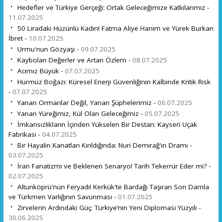
Hedefler ve Türkiye Gerçeği: Ortak Geleceğimize Katkılarımız -
11.07.2025
50 Liradaki Hüzünlü Kadın! Fatma Aliye Hanım ve Yürek Burkan
İbret -
10.07.2025
Urmu'nun Gözyaşı -
09.07.2025
Kaybolan Değerler ve Artan Özlem -
08.07.2025
Acımız Büyük -
07.07.2025
Hürmüz Boğazı: Küresel Enerji Güvenliğinin Kalbinde Kritik Risk
-
07.07.2025
Yanan Ormanlar Değil, Yanan Şüphelerimiz -
06.07.2025
Yanan Yüreğimiz, Kül Olan Geleceğimiz -
05.07.2025
İmkansızlıkların İçinden Yükselen Bir Destan: Kayseri Uçak
Fabrikası -
04.07.2025
Bir Hayalin Kanatları Kırıldığında: Nuri Demirağ'ın Dramı -
03.07.2025
İran Fanatizmi ve Beklenen Senaryo! Tarih Tekerrür Eder mi? -
02.07.2025
Altunköprü'nün Feryadı! Kerkük'te Bardağı Taşıran Son Damla
ve Türkmen Varlığının Savunması -
01.07.2025
Zirvelerin Ardındaki Güç: Türkiye’nin Yeni Diplomasi Yüzyılı -
30.06.2025