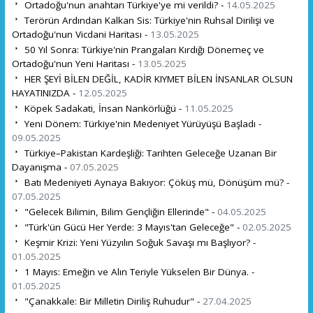
Ortadoğu'nun anahtarı Türkiye'ye mi verildi? -
14.05.2025
Terörün Ardından Kalkan Sis: Türkiye'nin Ruhsal Dirilişi ve
Ortadoğu'nun Vicdani Haritası -
13.05.2025
50 Yıl Sonra: Türkiye'nin Prangaları Kırdığı Dönemeç ve
Ortadoğu'nun Yeni Haritası -
13.05.2025
HER ŞEYİ BİLEN DEĞİL, KADİR KIYMET BİLEN İNSANLAR OLSUN
HAYATINIZDA -
12.05.2025
Köpek Sadakati, İnsan Nankörlüğü -
11.05.2025
Yeni Dönem: Türkiye'nin Medeniyet Yürüyüşü Başladı -
09.05.2025
Türkiye–Pakistan Kardeşliği: Tarihten Geleceğe Uzanan Bir
Dayanışma -
07.05.2025
Batı Medeniyeti Aynaya Bakıyor: Çöküş mü, Dönüşüm mü? -
07.05.2025
"Gelecek Bilimin, Bilim Gençliğin Ellerinde" -
04.05.2025
"Türk'ün Gücü Her Yerde: 3 Mayıs'tan Geleceğe" -
02.05.2025
Keşmir Krizi: Yeni Yüzyılın Soğuk Savaşı mı Başlıyor? -
01.05.2025
1 Mayıs: Emeğin ve Alın Teriyle Yükselen Bir Dünya. -
01.05.2025
"Çanakkale: Bir Milletin Diriliş Ruhudur" -
27.04.2025