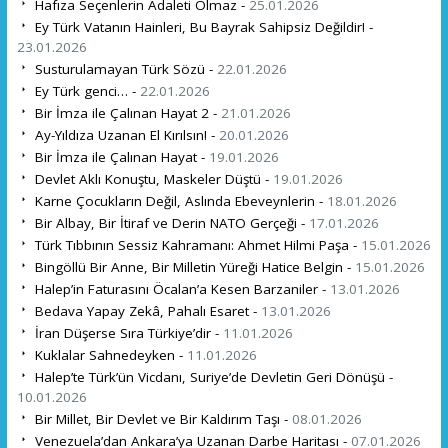
Hafıza Seçenlerin Adaleti Olmaz -
25.01.2026
Ey Türk Vatanın Hainleri, Bu Bayrak Sahipsiz Değildir! -
23.01.2026
Susturulamayan Türk Sözü -
22.01.2026
Ey Türk genci… -
22.01.2026
Bir İmza ile Çalınan Hayat 2 -
21.01.2026
Ay-Yıldıza Uzanan El Kırılsın! -
20.01.2026
Bir İmza ile Çalınan Hayat -
19.01.2026
Devlet Aklı Konuştu, Maskeler Düştü -
19.01.2026
Karne Çocukların Değil, Aslında Ebeveynlerin -
18.01.2026
Bir Albay, Bir İtiraf ve Derin NATO Gerçeği -
17.01.2026
Türk Tıbbının Sessiz Kahramanı: Ahmet Hilmi Paşa -
15.01.2026
Bingöllü Bir Anne, Bir Milletin Yüreği Hatice Belgin -
15.01.2026
Halep’in Faturasını Öcalan’a Kesen Barzaniler -
13.01.2026
Bedava Yapay Zekâ, Pahalı Esaret -
13.01.2026
İran Düşerse Sıra Türkiye’dir -
11.01.2026
Kuklalar Sahnedeyken -
11.01.2026
Halep’te Türk’ün Vicdanı, Suriye’de Devletin Geri Dönüşü -
10.01.2026
Bir Millet, Bir Devlet ve Bir Kaldırım Taşı -
08.01.2026
Venezuela’dan Ankara’ya Uzanan Darbe Haritası -
07.01.2026