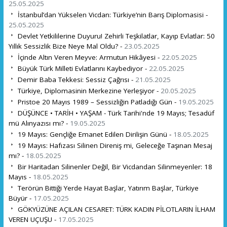
25.05.2025
İstanbul’dan Yükselen Vicdan: Türkiye’nin Barış Diplomasisi -
25.05.2025
Devlet Yetkililerine Duyuru! Zehirli Teşkilatlar, Kayıp Evlatlar: 50
Yıllık Sessizlik Bize Neye Mal Oldu? -
23.05.2025
İçinde Altın Veren Meyve: Armutun Hikâyesi -
22.05.2025
Büyük Türk Milleti Evlatlarını Kaybediyor -
22.05.2025
Demir Baba Tekkesi: Sessiz Çağrısı -
21.05.2025
Türkiye, Diplomasinin Merkezine Yerleşiyor -
20.05.2025
Pristoe 20 Mayıs 1989 – Sessizliğin Patladığı Gün -
19.05.2025
DÜŞÜNCE • TARİH • YAŞAM - Türk Tarihi'nde 19 Mayıs; Tesadüf
mü Alınyazısı mı? -
19.05.2025
19 Mayıs: Gençliğe Emanet Edilen Dirilişin Günü -
18.05.2025
19 Mayıs: Hafızası Silinen Direniş mi, Geleceğe Taşınan Mesaj
mı? -
18.05.2025
Bir Haritadan Silinenler Değil, Bir Vicdandan Silinmeyenler: 18
Mayıs -
18.05.2025
Terörün Bittiği Yerde Hayat Başlar, Yatırım Başlar, Türkiye
Büyür -
17.05.2025
GÖKYÜZÜNE AÇILAN CESARET: TÜRK KADIN PİLOTLARIN İLHAM
VEREN UÇUŞU -
17.05.2025