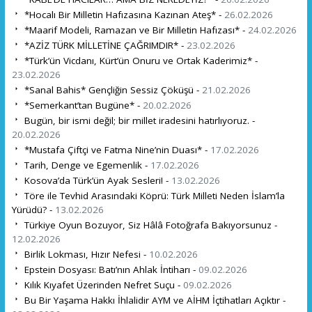
*Hocalı Bir Milletin Hafızasına Kazınan Ateş* -
26.02.2026
*Maarif Modeli, Ramazan ve Bir Milletin Hafızası* -
24.02.2026
*AZİZ TÜRK MİLLETİNE ÇAĞRIMDIR* -
23.02.2026
*Türk’ün Vicdanı, Kürt’ün Onuru ve Ortak Kaderimiz* -
23.02.2026
*Sanal Bahis* Gençliğin Sessiz Çöküşü -
21.02.2026
*Semerkant’tan Bugüne* -
20.02.2026
Bugün, bir ismi değil; bir millet iradesini hatırlıyoruz. -
20.02.2026
*Mustafa Çiftçi ve Fatma Nine’nin Duası* -
17.02.2026
Tarih, Denge ve Egemenlik -
17.02.2026
Kosova’da Türk’ün Ayak Sesleri! -
13.02.2026
Töre ile Tevhid Arasındaki Köprü: Türk Milleti Neden İslam’la
Yürüdü? -
13.02.2026
Türkiye Oyun Bozuyor, Siz Hâlâ Fotoğrafa Bakıyorsunuz -
12.02.2026
Birlik Lokması, Hızır Nefesi -
10.02.2026
Epstein Dosyası: Batı’nın Ahlak İntiharı -
09.02.2026
Kılık Kıyafet Üzerinden Nefret Suçu -
09.02.2026
Bu Bir Yaşama Hakkı İhlalidir AYM ve AİHM İçtihatları Açıktır -