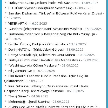
Türkiye’nin Gücü: Çelikten İrade, Milli Savunma -
18.09.2025
BULTÜRK: Siyaseti Dönüştüren Sessiz Güç -
17.09.2025
Sınırdaki Diplomasi: Türkiye’nin Bölgesel Rolü ve Karar Zirvesi -
17.09.2025
YETER ARTIK! -
16.09.2025
Gündem: Şehitlerimizin Kanı, Avrupa’nın Maskesi -
15.09.2025
Türkmeneli’nden Yörük Beylerine: Söğüt’te Birlik Yürüyüşü -
14.09.2025
Eylüller Ölmez, Dirilişimiz Ölümsüzdür -
13.09.2025
Derin NATO’nun Türkiye’deki Gölgesi -
11.09.2025
Hatay: Sınırdaki Işık, Milletimizin Onur Mührü -
10.09.2025
Türkiye Cumhuriyeti Devleti Yüzyılı Manifestosu -
09.09.2025
“Washington’da Çöken Maskeler” -
08.09.2025
Kılıç Zamanı Geldi -
07.09.2025
PKK Kendini Feshetti: Türk’ün İradesine Hiçbir Güç Diz
Çöktüremez! -
06.09.2025
Kira Zulmüne, Enflasyon Oyunlarına ve Emekli Hakkı
Gasplarına Karşı Devlet Ayağa Kalkmalı! -
05.09.2025
“Barış Süreci” -
04.09.2025
Mehmetçiğin Şerefi Üzerine -
03.09.2025
AB’nin Geç Gelen İtirafı: Türkiye’ye Karşı Yeni Bir Oyun mu? -