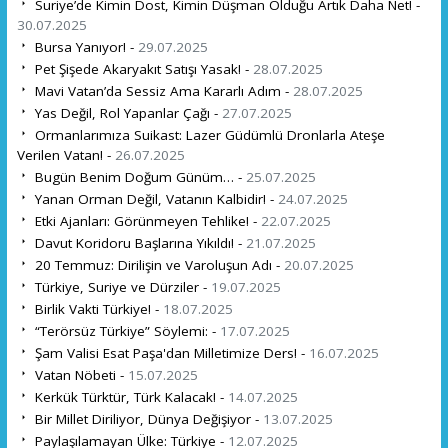
Suriye’de Kimin Dost, Kimin Düşman Olduğu Artık Daha Net! -
30.07.2025
Bursa Yanıyor! -
29.07.2025
Pet Şişede Akaryakıt Satışı Yasak! -
28.07.2025
Mavi Vatan’da Sessiz Ama Kararlı Adım -
28.07.2025
Yas Değil, Rol Yapanlar Çağı -
27.07.2025
Ormanlarımıza Suikast: Lazer Güdümlü Dronlarla Ateşe
Verilen Vatan! -
26.07.2025
Bugün Benim Doğum Günüm… -
25.07.2025
Yanan Orman Değil, Vatanın Kalbidir! -
24.07.2025
Etki Ajanları: Görünmeyen Tehlike! -
22.07.2025
Davut Koridoru Başlarına Yıkıldı! -
21.07.2025
20 Temmuz: Dirilişin ve Varoluşun Adı -
20.07.2025
Türkiye, Suriye ve Dürziler -
19.07.2025
Birlik Vakti Türkiye! -
18.07.2025
“Terörsüz Türkiye” Söylemi: -
17.07.2025
Şam Valisi Esat Paşa'dan Milletimize Ders! -
16.07.2025
Vatan Nöbeti -
15.07.2025
Kerkük Türktür, Türk Kalacak! -
14.07.2025
Bir Millet Diriliyor, Dünya Değişiyor -
13.07.2025
Paylaşılamayan Ülke: Türkiye -
12.07.2025