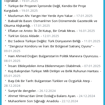
Topraklar. -
19.01.2025
Türkiye Bir Projenin İçerisinde Değil, Kendisi Bir Proje
Kurguladı. -
19.01.2025
Mazlumun Ahı: Yangın Her Yerde Aynı Yakar. -
17.01.2025
Babıali'de Basın: Osmanlı'nın Son Döneminde Gazetecilik ve
Okuma Alışkanlığı. -
17.01.2025
Eflatun ve Aristo: İki Zıt Kutup, Bir Ortak Miras. -
16.01.2025
Türk'ün Gözü Aldadır. -
12.01.2025
Biz Sadece Türkiye Değiliz: Türk Dünyasının Birliği. -
11.01.2025
"Zengezur Koridoru ve İran: Bir Bölgesel Satranç Oyunu" -
09.01.2025
Hain Ahmed Doğan: Bulgaristan'ın Politik Manevra Oyuncusu. -
08.01.2025
İnsan: Etkileyebilen Ama Etkilenmeyen Olabilmek. -
07.01.2025
Kuş Bakışından Türkiye: Milli Dirilişin ve Birlik Ruhunun Haritası. -
05.01.2025
Başı Dik Bir Tarih: Bulgaristan Türkleri ve Özgürlük Ateşi -
28.12.2024
Suriye'de dengeler. -
26.12.2024
Ahmet Yılmaz'dan Ümit Özdağ'a Balans Ayarı. -
24.12.2024
Muhacirlerin Son Sığınağı: Anadolu -
22.12.2024