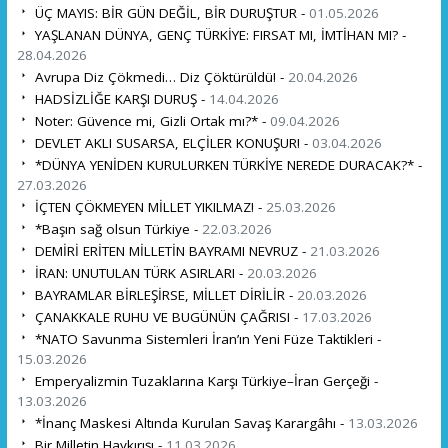
ÜÇ MAYIS: BİR GÜN DEĞİL, BİR DURUŞTUR -
01.05.2026
YAŞLANAN DÜNYA, GENÇ TÜRKİYE: FIRSAT MI, İMTİHAN MI? -
28.04.2026
Avrupa Diz Çökmedi… Diz Çöktürüldü! -
20.04.2026
HADSİZLİĞE KARŞI DURUŞ -
14.04.2026
Noter: Güvence mi, Gizli Ortak mı?* -
09.04.2026
DEVLET AKLI SUSARSA, ELÇİLER KONUŞUR! -
03.04.2026
*DÜNYA YENİDEN KURULURKEN TÜRKİYE NEREDE DURACAK?* -
27.03.2026
İÇTEN ÇÖKMEYEN MİLLET YIKILMAZ! -
25.03.2026
*Başın sağ olsun Türkiye -
22.03.2026
DEMİRİ ERİTEN MİLLETİN BAYRAMI NEVRUZ -
21.03.2026
İRAN: UNUTULAN TÜRK ASIRLARI -
20.03.2026
BAYRAMLAR BİRLEŞİRSE, MİLLET DİRİLİR -
20.03.2026
ÇANAKKALE RUHU VE BUGÜNÜN ÇAĞRISI -
17.03.2026
*NATO Savunma Sistemleri İran’ın Yeni Füze Taktikleri -
15.03.2026
Emperyalizmin Tuzaklarına Karşı Türkiye–İran Gerçeği -
13.03.2026
*İnanç Maskesi Altında Kurulan Savaş Karargâhı -
13.03.2026
Bir Milletin Haykırışı -
11.03.2026