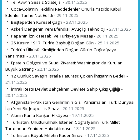
Tel Aviv’in Sessiz Stratejisi -
30.11.2025
Coca-Cola’nın Teklifini Reddedenler Onurla Yazıldı; Kabul
Edenler Tarihe Not Edildi -
29.11.2025
Beştepe’den Küresel Çağrı -
28.11.2025
Askerî Dengenin Yeni Efendisi: Avuç İçi Teknoloji -
27.11.2025
Papa’nın İznik Hesabı ve Türkiye’ye Mesajı -
26.11.2025
25 Kasım 1917: Türk’e Başbuğ Doğan Gün -
25.11.2025
Türk’ün Ülküsü: Kimliğinden Doğan Gücün Coğrafyaya
Yansıması -
23.11.2025
Epstein Gölgesi ve Suudi Ziyareti: Washington’da Kurulan
Büyük Satranç -
22.11.2025
12 Günlük Savaşın İsrail’e Faturası: Çöken İhtişamın Bedeli -
21.11.2025
İmralı Resti! Devlet Bahçeli’nin Devlete Sahip Çıkış Çığlığı -
20.11.2025
Afganistan–Pakistan Geriliminin Gizli Yansımaları: Türk Dünyası
İçin Yeni Bir Jeopolitik Sınav -
20.11.2025
Altının Kanla Karışan Hikâyesi -
19.11.2025
Türkistan: Unutturulmak İstenen Coğrafyanın Türk Milleti
Tarafından Yeniden Hatırlatılması -
18.11.2025
Türkistan: Büyük Milletin Kader Sınavı -
17.11.2025