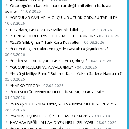
Ortadoğu’nun kaderini haritalar değil, milletlerin hafızası
belirler -
11.03.2026
*ORDULAR SAYILARLA ÖLÇÜLÜR… TÜRK ORDUSU TARİHLE* -
10.03.2026
Bir Adam, Bir Dava, Bir Millet Abdullah Çatlı -
09.03.2026
*TÜRKİYE HEDEFTEYSE, TÜRK MİLLETİ HAZIRDIR* -
07.03.2026
*2235 Yıllık Çınar:* Türk Kara Kuvvetleri -
06.03.2026
*Fener’de Çan Çalarken Ege’de Bayrak Değiştirilemez* -
06.03.2026
*Bir İmza… Bir Hayat… Bir Sistem Çöküşü* -
04.03.2026
*GUGUK KUŞLARI VE YUVALARIMIZ* -
04.03.2026
*Kuvâ-yi Milliye Ruhu* Ruh mu Kaldı, Yoksa Sadece Hatıra mı? -
03.03.2026
*NARKO-TERÖR* -
02.03.2026
*ORTADOĞU YANIYOR: HEDEF İRAN MI, TÜRKİYE Mİ?* -
01.03.2026
*SAVAŞIN KIYISINDA MIYIZ, YOKSA KIYIYA MI İTİLİYORUZ ?* -
28.02.2026
*YANLIŞ TEŞHİSLE DOĞRU TEDAVİ OLMAZ!* -
28.02.2026
HAV HAV DEĞİL, ALLAH DİYEN NESİL GELİYOR! -
28.02.2026
*KÂBE’DE HACILAR… AMA BİZ NEREDEYİZ?* -
26.02.2026