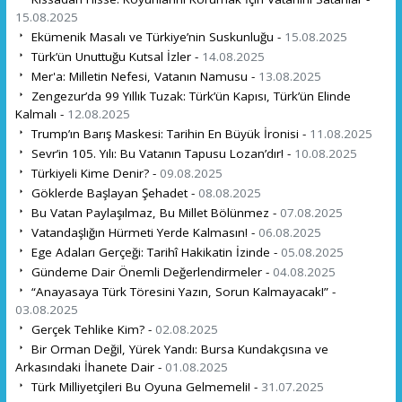
15.08.2025
Ekümenik Masalı ve Türkiye’nin Suskunluğu -
15.08.2025
Türk’ün Unuttuğu Kutsal İzler -
14.08.2025
Mer'a: Milletin Nefesi, Vatanın Namusu -
13.08.2025
Zengezur’da 99 Yıllık Tuzak: Türk’ün Kapısı, Türk’ün Elinde
Kalmalı -
12.08.2025
Trump’ın Barış Maskesi: Tarihin En Büyük İronisi -
11.08.2025
Sevr’in 105. Yılı: Bu Vatanın Tapusu Lozan’dır! -
10.08.2025
Türkiyeli Kime Denir? -
09.08.2025
Göklerde Başlayan Şehadet -
08.08.2025
Bu Vatan Paylaşılmaz, Bu Millet Bölünmez -
07.08.2025
Vatandaşlığın Hürmeti Yerde Kalmasın! -
06.08.2025
Ege Adaları Gerçeği: Tarihî Hakikatin İzinde -
05.08.2025
Gündeme Dair Önemli Değerlendirmeler -
04.08.2025
“Anayasaya Türk Töresini Yazın, Sorun Kalmayacak!” -
03.08.2025
Gerçek Tehlike Kim? -
02.08.2025
Bir Orman Değil, Yürek Yandı: Bursa Kundakçısına ve
Arkasındaki İhanete Dair -
01.08.2025
Türk Milliyetçileri Bu Oyuna Gelmemeli! -
31.07.2025