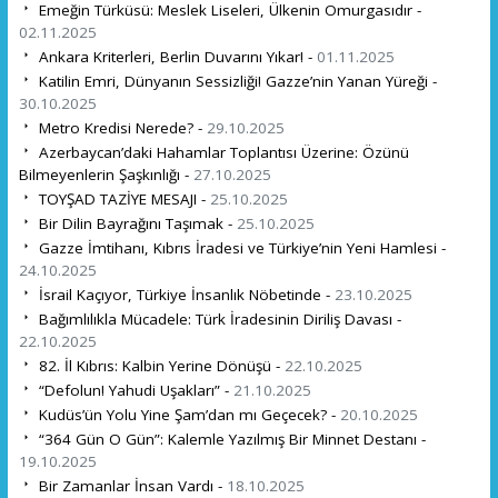
Emeğin Türküsü: Meslek Liseleri, Ülkenin Omurgasıdır -
02.11.2025
Ankara Kriterleri, Berlin Duvarını Yıkar! -
01.11.2025
Katilin Emri, Dünyanın Sessizliği! Gazze’nin Yanan Yüreği -
30.10.2025
Metro Kredisi Nerede? -
29.10.2025
Azerbaycan’daki Hahamlar Toplantısı Üzerine: Özünü
Bilmeyenlerin Şaşkınlığı -
27.10.2025
TOYŞAD TAZİYE MESAJI -
25.10.2025
Bir Dilin Bayrağını Taşımak -
25.10.2025
Gazze İmtihanı, Kıbrıs İradesi ve Türkiye’nin Yeni Hamlesi -
24.10.2025
İsrail Kaçıyor, Türkiye İnsanlık Nöbetinde -
23.10.2025
Bağımlılıkla Mücadele: Türk İradesinin Diriliş Davası -
22.10.2025
82. İl Kıbrıs: Kalbin Yerine Dönüşü -
22.10.2025
“Defolun! Yahudi Uşakları” -
21.10.2025
Kudüs’ün Yolu Yine Şam’dan mı Geçecek? -
20.10.2025
“364 Gün O Gün”: Kalemle Yazılmış Bir Minnet Destanı -
19.10.2025
Bir Zamanlar İnsan Vardı -
18.10.2025