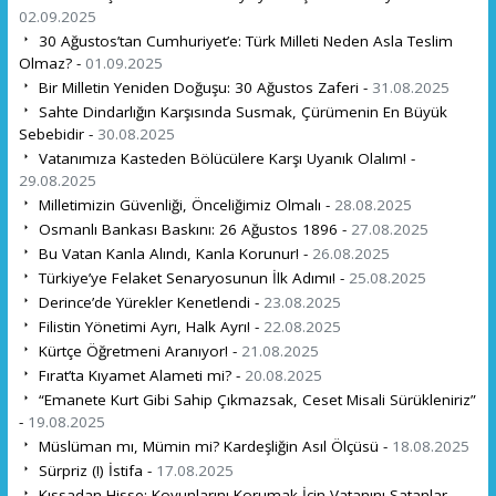
02.09.2025
30 Ağustos’tan Cumhuriyet’e: Türk Milleti Neden Asla Teslim
Olmaz? -
01.09.2025
Bir Milletin Yeniden Doğuşu: 30 Ağustos Zaferi -
31.08.2025
Sahte Dindarlığın Karşısında Susmak, Çürümenin En Büyük
Sebebidir -
30.08.2025
Vatanımıza Kasteden Bölücülere Karşı Uyanık Olalım! -
29.08.2025
Milletimizin Güvenliği, Önceliğimiz Olmalı -
28.08.2025
Osmanlı Bankası Baskını: 26 Ağustos 1896 -
27.08.2025
Bu Vatan Kanla Alındı, Kanla Korunur! -
26.08.2025
Türkiye’ye Felaket Senaryosunun İlk Adımı! -
25.08.2025
Derince’de Yürekler Kenetlendi -
23.08.2025
Filistin Yönetimi Ayrı, Halk Ayrı! -
22.08.2025
Kürtçe Öğretmeni Aranıyor! -
21.08.2025
Fırat’ta Kıyamet Alameti mi? -
20.08.2025
“Emanete Kurt Gibi Sahip Çıkmazsak, Ceset Misali Sürükleniriz”
-
19.08.2025
Müslüman mı, Mümin mi? Kardeşliğin Asıl Ölçüsü -
18.08.2025
Sürpriz (!) İstifa -
17.08.2025
Kıssadan Hisse: Koyunlarını Korumak İçin Vatanını Satanlar -