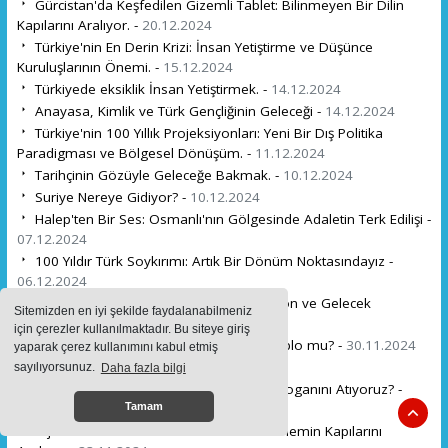
Gürcistan'da Keşfedilen Gizemli Tablet: Bilinmeyen Bir Dilin
Kapılarını Aralıyor. -
20.12.2024
Türkiye'nin En Derin Krizi: İnsan Yetiştirme ve Düşünce
Kuruluşlarının Önemi. -
15.12.2024
Türkiyede eksiklik İnsan Yetiştirmek. -
14.12.2024
Anayasa, Kimlik ve Türk Gençliğinin Geleceği -
14.12.2024
Türkiye'nin 100 Yıllık Projeksiyonları: Yeni Bir Dış Politika
Paradigması ve Bölgesel Dönüşüm. -
11.12.2024
Tarihçinin Gözüyle Geleceğe Bakmak. -
10.12.2024
Suriye Nereye Gidiyor? -
10.12.2024
Halep'ten Bir Ses: Osmanlı'nın Gölgesinde Adaletin Terk Edilişi -
07.12.2024
100 Yıldır Türk Soykırımı: Artık Bir Dönüm Noktasındayız -
06.12.2024
Halep'ten Kızılelma'ya: Tarihsel Bir Misyon ve Gelecek
Sitemizden en iyi şekilde faydalanabilmeniz
Perspektifi -
01.12.2024
için çerezler kullanılmaktadır. Bu siteye giriş
Atatürk'ün Ölümü: Bir Şehit mi, Bir Komplo mu? -
30.11.2024
yaparak çerez kullanımını kabul etmiş
Dost nedir sizce ? -
29.11.2024
sayılıyorsunuz.
Daha fazla bilgi
Neden "Kerkük Türktür, Türk Kalacak" Sloganını Atıyoruz? -
27.11.2024
Tamam
Dijital Türk Lirası: Yeni Bir Ekonomik Dönemin Kapılarını