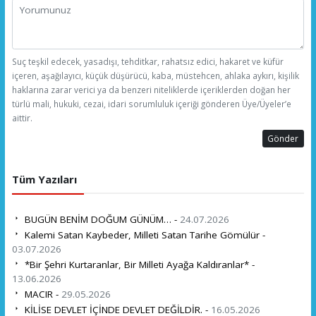
Suç teşkil edecek, yasadışı, tehditkar, rahatsız edici, hakaret ve küfür
içeren, aşağılayıcı, küçük düşürücü, kaba, müstehcen, ahlaka aykırı, kişilik
haklarına zarar verici ya da benzeri niteliklerde içeriklerden doğan her
türlü mali, hukuki, cezai, idari sorumluluk içeriği gönderen Üye/Üyeler’e
aittir.
Gönder
Tüm Yazıları
BUGÜN BENİM DOĞUM GÜNÜM… -
24.07.2026
Kalemi Satan Kaybeder, Milleti Satan Tarihe Gömülür -
03.07.2026
*Bir Şehri Kurtaranlar, Bir Milleti Ayağa Kaldıranlar* -
13.06.2026
MACIR -
29.05.2026
KİLİSE DEVLET İÇİNDE DEVLET DEĞİLDİR. -
16.05.2026