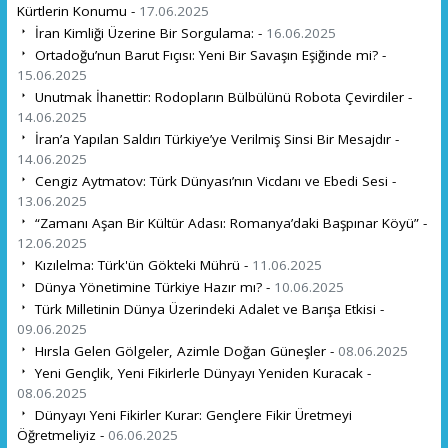
Kürtlerin Konumu -
17.06.2025
İran Kimliği Üzerine Bir Sorgulama: -
16.06.2025
Ortadoğu’nun Barut Fıçısı: Yeni Bir Savaşın Eşiğinde mi? -
15.06.2025
Unutmak İhanettir: Rodopların Bülbülünü Robota Çevirdiler -
14.06.2025
İran’a Yapılan Saldırı Türkiye’ye Verilmiş Sinsi Bir Mesajdır -
14.06.2025
Cengiz Aytmatov: Türk Dünyası’nın Vicdanı ve Ebedi Sesi -
13.06.2025
“Zamanı Aşan Bir Kültür Adası: Romanya’daki Başpınar Köyü” -
12.06.2025
Kızılelma: Türk'ün Gökteki Mührü -
11.06.2025
Dünya Yönetimine Türkiye Hazır mı? -
10.06.2025
Türk Milletinin Dünya Üzerindeki Adalet ve Barışa Etkisi -
09.06.2025
Hırsla Gelen Gölgeler, Azimle Doğan Güneşler -
08.06.2025
Yeni Gençlik, Yeni Fikirlerle Dünyayı Yeniden Kuracak -
08.06.2025
Dünyayı Yeni Fikirler Kurar: Gençlere Fikir Üretmeyi
Öğretmeliyiz -
06.06.2025