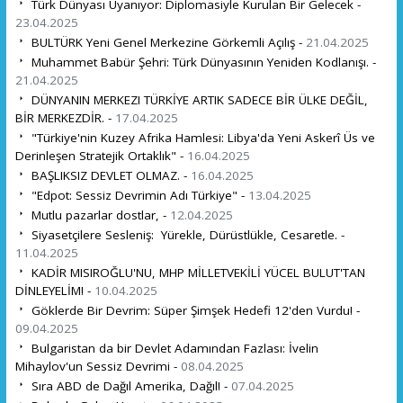
Türk Dünyası Uyanıyor: Diplomasiyle Kurulan Bir Gelecek -
23.04.2025
BULTÜRK Yeni Genel Merkezine Görkemli Açılış -
21.04.2025
Muhammet Babür Şehri: Türk Dünyasının Yeniden Kodlanışı. -
21.04.2025
DÜNYANIN MERKEZI TÜRKİYE ARTIK SADECE BİR ÜLKE DEĞİL,
BİR MERKEZDİR. -
17.04.2025
"Türkiye'nin Kuzey Afrika Hamlesi: Libya'da Yeni Askerî Üs ve
Derinleşen Stratejik Ortaklık" -
16.04.2025
BAŞLIKSIZ DEVLET OLMAZ. -
16.04.2025
"Edpot: Sessiz Devrimin Adı Türkiye" -
13.04.2025
Mutlu pazarlar dostlar, -
12.04.2025
Siyasetçilere Sesleniş: Yürekle, Dürüstlükle, Cesaretle. -
11.04.2025
KADİR MISIROĞLU'NU, MHP MİLLETVEKİLİ YÜCEL BULUT'TAN
DİNLEYELİM! -
10.04.2025
Göklerde Bir Devrim: Süper Şimşek Hedefi 12'den Vurdu! -
09.04.2025
Bulgaristan da bir Devlet Adamından Fazlası: İvelin
Mihaylov'un Sessiz Devrimi -
08.04.2025
Sıra ABD de Dağıl Amerika, Dağıl! -
07.04.2025