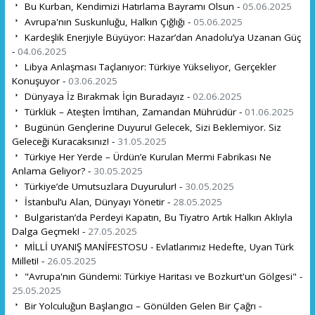
Bu Kurban, Kendimizi Hatırlama Bayramı Olsun -
05.06.2025
Avrupa'nın Suskunluğu, Halkın Çığlığı -
05.06.2025
Kardeşlik Enerjiyle Büyüyor: Hazar’dan Anadolu’ya Uzanan Güç
-
04.06.2025
Libya Anlaşması Taçlanıyor: Türkiye Yükseliyor, Gerçekler
Konuşuyor -
03.06.2025
Dünyaya İz Bırakmak İçin Buradayız -
02.06.2025
Türklük – Ateşten İmtihan, Zamandan Mührüdür -
01.06.2025
Bugünün Gençlerine Duyuru! Gelecek, Sizi Beklemiyor. Siz
Geleceği Kuracaksınız! -
31.05.2025
Türkiye Her Yerde – Ürdün’e Kurulan Mermi Fabrikası Ne
Anlama Geliyor? -
30.05.2025
Türkiye’de Umutsuzlara Duyurulur! -
30.05.2025
İstanbul’u Alan, Dünyayı Yönetir -
28.05.2025
Bulgaristan’da Perdeyi Kapatın, Bu Tiyatro Artık Halkın Aklıyla
Dalga Geçmek! -
27.05.2025
MİLLİ UYANIŞ MANİFESTOSU - Evlatlarımız Hedefte, Uyan Türk
Milleti! -
26.05.2025
"Avrupa'nın Gündemi: Türkiye Haritası ve Bozkurt'un Gölgesi" -
25.05.2025
Bir Yolculuğun Başlangıcı – Gönülden Gelen Bir Çağrı -