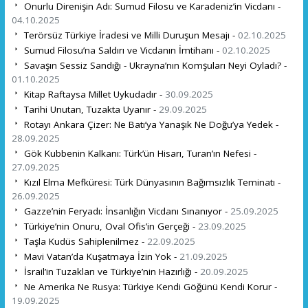
Onurlu Direnişin Adı: Sumud Filosu ve Karadeniz’in Vicdanı -
04.10.2025
Terörsüz Türkiye İradesi ve Milli Duruşun Mesajı -
02.10.2025
Sumud Filosu’na Saldırı ve Vicdanın İmtihanı -
02.10.2025
Savaşın Sessiz Sandığı - Ukrayna’nın Komşuları Neyi Oyladı? -
01.10.2025
Kitap Raftaysa Millet Uykudadır -
30.09.2025
Tarihi Unutan, Tuzakta Uyanır -
29.09.2025
Rotayı Ankara Çizer: Ne Batı’ya Yanaşık Ne Doğu’ya Yedek -
28.09.2025
Gök Kubbenin Kalkanı: Türk’ün Hisarı, Turan’ın Nefesi -
27.09.2025
Kızıl Elma Mefküresi: Türk Dünyasının Bağımsızlık Teminatı -
26.09.2025
Gazze’nin Feryadı: İnsanlığın Vicdanı Sınanıyor -
25.09.2025
Türkiye’nin Onuru, Oval Ofis’in Gerçeği -
23.09.2025
Taşla Kudüs Sahiplenilmez -
22.09.2025
Mavi Vatan’da Kuşatmaya İzin Yok -
21.09.2025
İsrail’in Tuzakları ve Türkiye’nin Hazırlığı -
20.09.2025
Ne Amerika Ne Rusya: Türkiye Kendi Göğünü Kendi Korur -
19.09.2025