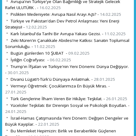
Avrupa'nın Türkiye'ye Olan Bağımlılığı ve Stratejik Gelecek
Rafet ULUTÜRK . -
16.02.2025
Pislikten Medeniyete: Avrupa Nasıl Arayı Açtı? -
14.02.2025
Türkiye ve Pakistan'dan Dev Petrol Anlaşması: Yeni Enerji
Stratejisi! -
12.02.2025
Karlı İstanbul'da Tarihi Bir Avrupa Yakası Gezisi. -
11.02.2025
Zeki Müren'in Çanakkale Abidesi'ne Katkısı: Sanatın Toplumsal
Sorumluluğu. -
11.02.2025
Bugün günlerden 10 ŞUBAT -
09.02.2025
İyiliğin Coğrafyası: -
06.02.2025
Trump'ın İfşaları ve Türkiye'nin Yeni Dönemi: Dünya Değişiyor.
-
30.01.2025
Divanü Lügati't-Türk'ü Dünyaya Anlatmak. -
28.01.2025
Vermeyi Öğretmek: Çocuklarımıza En Büyük Miras. -
27.01.2025
Türk Gençlerine İlham Veren Bir Hikâye: Teşkilat. -
26.01.2025
Yücelciler Teşkilatı: Bir Direnişin Sosyal ve Psikolojik Boyutları. -
24.01.2025
İsrail-Hamas Çatışmasında Yeni Dönem: Değişen Dengeler ve
Büyük Kayıplar. -
22.01.2025
Bu Memleket Hepimizin: Birlik ve Beraberlikle Güçlenen