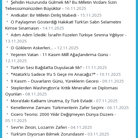
Şehidin Huzurunda Gülmek Mi? Bu Milletin Vicdanı Sizin
Tebessümünüzden Büyüktür -
16.11.2025
Anıtkabir: Bir Milletin Diriliş Mabedi -
15.11.2025
O Paylaşımın Gösterdiği Hakikat! Türk’ün Sabrı Selametini
Kimse Sınamasın -
14.11.2025
Adım Adım İzledik: İsrail’in Füzeleri Türkiye Sınırına Yığılıyor -
13.11.2025
O Göklerin Askerleri… -
12.11.2025
Yeşeren Vatan - 11 Kasım Millî Ağaçlandırma Günü -
12.11.2025
Türk’ün Sesi Bağdat’ta Duyulacak Mı? -
11.11.2025
*Atatürk’ü Sadece 9’u 5 Geçe mi Anacağız?* -
10.11.2025
9 Kasım – Duvarların Günü, Yüreklerin Gecesi -
09.11.2025
Steplerden Washington’a: Kritik Mineraller ve Diplomasi
Oyunları -
08.11.2025
Mora’daki Katliamı Unutma, Ey Türk Evladı! -
07.11.2025
Kenetlenme Zamanı: Türkmenlerin Zafer Seçimi -
06.11.2025
Cicero Teorisi: 2000 Yıldır Değişmeyen Dünya Düzeni -
05.11.2025
Sevr’in Zinciri, Lozan’ın Zaferi -
04.11.2025
Türk’üm Diyorsan Bilmek Zorundasın! -
03.11.2025