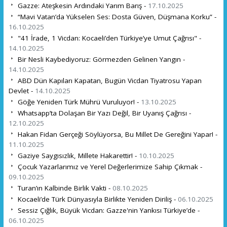
Gazze: Ateşkesin Ardındaki Yarım Barış -
17.10.2025
“Mavi Vatan’da Yükselen Ses: Dosta Güven, Düşmana Korku” -
16.10.2025
"41 İrade, 1 Vicdan: Kocaeli’den Türkiye’ye Umut Çağrısı" -
14.10.2025
Bir Nesli Kaybediyoruz: Görmezden Gelinen Yangın -
14.10.2025
ABD Dün Kapıları Kapatan, Bugün Vicdan Tiyatrosu Yapan
Devlet -
14.10.2025
Göğe Yeniden Türk Mührü Vuruluyor! -
13.10.2025
Whatsapp’ta Dolaşan Bir Yazı Değil, Bir Uyanış Çağrısı -
12.10.2025
Hakan Fidan Gerçeği Söylüyorsa, Bu Millet De Gereğini Yapar! -
11.10.2025
Gaziye Saygısızlık, Millete Hakarettir! -
10.10.2025
Çocuk Yazarlarımız ve Yerel Değerlerimize Sahip Çıkmak -
09.10.2025
Turan’ın Kalbinde Birlik Vakti -
08.10.2025
Kocaeli’de Türk Dünyasıyla Birlikte Yeniden Diriliş -
06.10.2025
Sessiz Çığlık, Büyük Vicdan: Gazze'nin Yankısı Türkiye’de -
06.10.2025