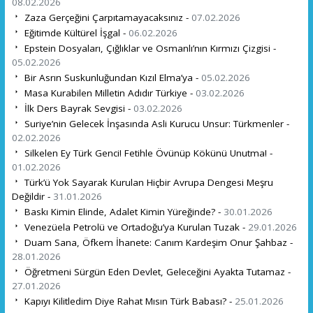
08.02.2026
Zaza Gerçeğini Çarpıtamayacaksınız -
07.02.2026
Eğitimde Kültürel İşgal -
06.02.2026
Epstein Dosyaları, Çığlıklar ve Osmanlı’nın Kırmızı Çizgisi -
05.02.2026
Bir Asrın Suskunluğundan Kızıl Elma’ya -
05.02.2026
Masa Kurabilen Milletin Adıdır Türkiye -
03.02.2026
İlk Ders Bayrak Sevgisi -
03.02.2026
Suriye’nin Gelecek İnşasında Asli Kurucu Unsur: Türkmenler -
02.02.2026
Silkelen Ey Türk Genci! Fetihle Övünüp Kökünü Unutma! -
01.02.2026
Türk’ü Yok Sayarak Kurulan Hiçbir Avrupa Dengesi Meşru
Değildir -
31.01.2026
Baskı Kimin Elinde, Adalet Kimin Yüreğinde? -
30.01.2026
Venezüela Petrolü ve Ortadoğu’ya Kurulan Tuzak -
29.01.2026
Duam Sana, Öfkem İhanete: Canım Kardeşim Onur Şahbaz -
28.01.2026
Öğretmeni Sürgün Eden Devlet, Geleceğini Ayakta Tutamaz -
27.01.2026
Kapıyı Kilitledim Diye Rahat Mısın Türk Babası? -
25.01.2026