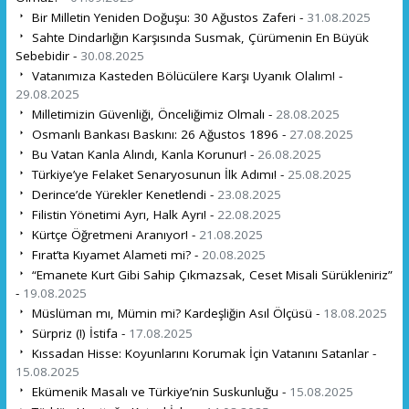
Bir Milletin Yeniden Doğuşu: 30 Ağustos Zaferi -
31.08.2025
Sahte Dindarlığın Karşısında Susmak, Çürümenin En Büyük
Sebebidir -
30.08.2025
Vatanımıza Kasteden Bölücülere Karşı Uyanık Olalım! -
29.08.2025
Milletimizin Güvenliği, Önceliğimiz Olmalı -
28.08.2025
Osmanlı Bankası Baskını: 26 Ağustos 1896 -
27.08.2025
Bu Vatan Kanla Alındı, Kanla Korunur! -
26.08.2025
Türkiye’ye Felaket Senaryosunun İlk Adımı! -
25.08.2025
Derince’de Yürekler Kenetlendi -
23.08.2025
Filistin Yönetimi Ayrı, Halk Ayrı! -
22.08.2025
Kürtçe Öğretmeni Aranıyor! -
21.08.2025
Fırat’ta Kıyamet Alameti mi? -
20.08.2025
“Emanete Kurt Gibi Sahip Çıkmazsak, Ceset Misali Sürükleniriz”
-
19.08.2025
Müslüman mı, Mümin mi? Kardeşliğin Asıl Ölçüsü -
18.08.2025
Sürpriz (!) İstifa -
17.08.2025
Kıssadan Hisse: Koyunlarını Korumak İçin Vatanını Satanlar -
15.08.2025
Ekümenik Masalı ve Türkiye’nin Suskunluğu -
15.08.2025