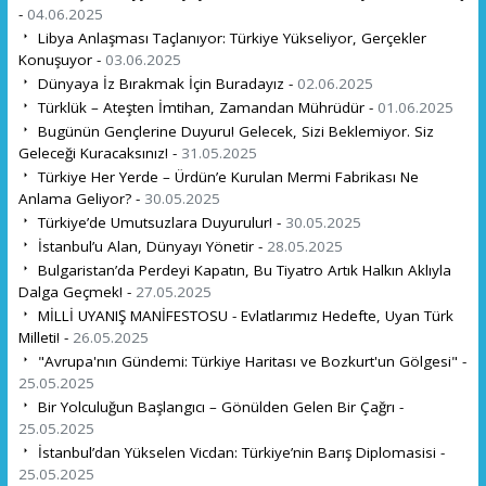
-
04.06.2025
Libya Anlaşması Taçlanıyor: Türkiye Yükseliyor, Gerçekler
Konuşuyor -
03.06.2025
Dünyaya İz Bırakmak İçin Buradayız -
02.06.2025
Türklük – Ateşten İmtihan, Zamandan Mührüdür -
01.06.2025
Bugünün Gençlerine Duyuru! Gelecek, Sizi Beklemiyor. Siz
Geleceği Kuracaksınız! -
31.05.2025
Türkiye Her Yerde – Ürdün’e Kurulan Mermi Fabrikası Ne
Anlama Geliyor? -
30.05.2025
Türkiye’de Umutsuzlara Duyurulur! -
30.05.2025
İstanbul’u Alan, Dünyayı Yönetir -
28.05.2025
Bulgaristan’da Perdeyi Kapatın, Bu Tiyatro Artık Halkın Aklıyla
Dalga Geçmek! -
27.05.2025
MİLLİ UYANIŞ MANİFESTOSU - Evlatlarımız Hedefte, Uyan Türk
Milleti! -
26.05.2025
"Avrupa'nın Gündemi: Türkiye Haritası ve Bozkurt'un Gölgesi" -
25.05.2025
Bir Yolculuğun Başlangıcı – Gönülden Gelen Bir Çağrı -
25.05.2025
İstanbul’dan Yükselen Vicdan: Türkiye’nin Barış Diplomasisi -
25.05.2025