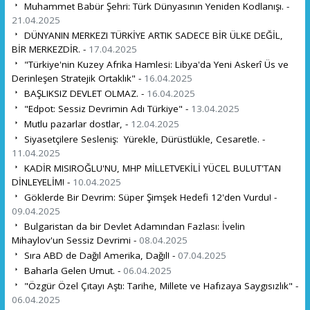
Muhammet Babür Şehri: Türk Dünyasının Yeniden Kodlanışı. -
21.04.2025
DÜNYANIN MERKEZI TÜRKİYE ARTIK SADECE BİR ÜLKE DEĞİL,
BİR MERKEZDİR. -
17.04.2025
"Türkiye'nin Kuzey Afrika Hamlesi: Libya'da Yeni Askerî Üs ve
Derinleşen Stratejik Ortaklık" -
16.04.2025
BAŞLIKSIZ DEVLET OLMAZ. -
16.04.2025
"Edpot: Sessiz Devrimin Adı Türkiye" -
13.04.2025
Mutlu pazarlar dostlar, -
12.04.2025
Siyasetçilere Sesleniş: Yürekle, Dürüstlükle, Cesaretle. -
11.04.2025
KADİR MISIROĞLU'NU, MHP MİLLETVEKİLİ YÜCEL BULUT'TAN
DİNLEYELİM! -
10.04.2025
Göklerde Bir Devrim: Süper Şimşek Hedefi 12'den Vurdu! -
09.04.2025
Bulgaristan da bir Devlet Adamından Fazlası: İvelin
Mihaylov'un Sessiz Devrimi -
08.04.2025
Sıra ABD de Dağıl Amerika, Dağıl! -
07.04.2025
Baharla Gelen Umut. -
06.04.2025
"Özgür Özel Çıtayı Aştı: Tarihe, Millete ve Hafızaya Saygısızlık" -
06.04.2025