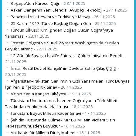
Beştepe’den Küresel Çağrı -
28.11.2025
Askerî Dengenin Yeni Efendisi: Avuç İçi Teknoloji -
27.11.2025
Papa’nın İznik Hesabı ve Türkiye’ye Mesajı -
26.11.2025
25 Kasım 1917: Türk’e Başbuğ Doğan Gün -
25.11.2025
Türk’ün Ülküsü: Kimliğinden Doğan Gücün Coğrafyaya
Yansıması -
23.11.2025
Epstein Gölgesi ve Suudi Ziyareti: Washington’da Kurulan
Büyük Satranç -
22.11.2025
12 Günlük Savaşın İsrail’e Faturası: Çöken İhtişamın Bedeli -
21.11.2025
İmralı Resti! Devlet Bahçeli’nin Devlete Sahip Çıkış Çığlığı -
20.11.2025
Afganistan–Pakistan Geriliminin Gizli Yansımaları: Türk Dünyası
İçin Yeni Bir Jeopolitik Sınav -
20.11.2025
Altının Kanla Karışan Hikâyesi -
19.11.2025
Türkistan: Unutturulmak İstenen Coğrafyanın Türk Milleti
Tarafından Yeniden Hatırlatılması -
18.11.2025
Türkistan: Büyük Milletin Kader Sınavı -
17.11.2025
Şehidin Huzurunda Gülmek Mi? Bu Milletin Vicdanı Sizin
Tebessümünüzden Büyüktür -
16.11.2025
Anıtkabir: Bir Milletin Diriliş Mabedi -
15.11.2025