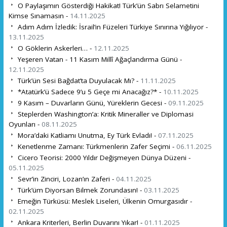
O Paylaşımın Gösterdiği Hakikat! Türk’ün Sabrı Selametini
Kimse Sınamasın -
14.11.2025
Adım Adım İzledik: İsrail’in Füzeleri Türkiye Sınırına Yığılıyor -
13.11.2025
O Göklerin Askerleri… -
12.11.2025
Yeşeren Vatan - 11 Kasım Millî Ağaçlandırma Günü -
12.11.2025
Türk’ün Sesi Bağdat’ta Duyulacak Mı? -
11.11.2025
*Atatürk’ü Sadece 9’u 5 Geçe mi Anacağız?* -
10.11.2025
9 Kasım – Duvarların Günü, Yüreklerin Gecesi -
09.11.2025
Steplerden Washington’a: Kritik Mineraller ve Diplomasi
Oyunları -
08.11.2025
Mora’daki Katliamı Unutma, Ey Türk Evladı! -
07.11.2025
Kenetlenme Zamanı: Türkmenlerin Zafer Seçimi -
06.11.2025
Cicero Teorisi: 2000 Yıldır Değişmeyen Dünya Düzeni -
05.11.2025
Sevr’in Zinciri, Lozan’ın Zaferi -
04.11.2025
Türk’üm Diyorsan Bilmek Zorundasın! -
03.11.2025
Emeğin Türküsü: Meslek Liseleri, Ülkenin Omurgasıdır -
02.11.2025
Ankara Kriterleri, Berlin Duvarını Yıkar! -
01.11.2025