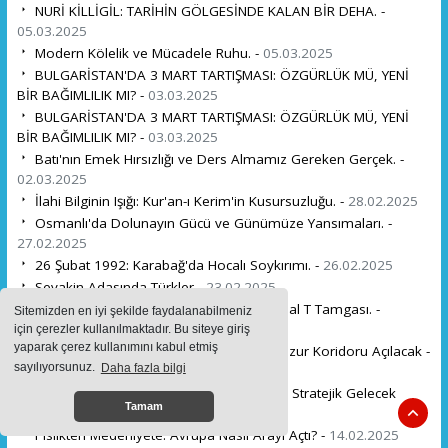
NURİ KİLLİGİL: TARİHİN GÖLGESİNDE KALAN BİR DEHA. -
05.03.2025
Modern Kölelik ve Mücadele Ruhu. -
05.03.2025
BULGARİSTAN'DA 3 MART TARTIŞMASI: ÖZGÜRLÜK MÜ, YENİ
BİR BAĞIMLILIK MI? -
03.03.2025
BULGARİSTAN'DA 3 MART TARTIŞMASI: ÖZGÜRLÜK MÜ, YENİ
BİR BAĞIMLILIK MI? -
03.03.2025
Batı'nın Emek Hırsızlığı ve Ders Almamız Gereken Gerçek. -
02.03.2025
İlahi Bilginin Işığı: Kur'an-ı Kerim'in Kusursuzluğu. -
28.02.2025
Osmanlı'da Dolunayın Gücü ve Günümüze Yansımaları. -
27.02.2025
26 Şubat 1992: Karabağ'da Hocalı Soykırımı. -
26.02.2025
Sevakin Adasında Türkler -
23.02.2025
Kıtalararası Bağların Kadim Şifreleri: Kutsal T Tamgası. -
Sitemizden en iyi şekilde faydalanabilmeniz
20.02.2025
için çerezler kullanılmaktadır. Bu siteye giriş
yaparak çerez kullanımını kabul etmiş
İran'ın Absürt İddialarına Rağmen Zengezur Koridoru Açılacak -
sayılıyorsunuz.
Daha fazla bilgi
17.02.2025
Avrupa'nın Türkiye'ye Olan Bağımlılığı ve Stratejik Gelecek
Tamam
Rafet ULUTÜRK . -
16.02.2025
Pislikten Medeniyete: Avrupa Nasıl Arayı Açtı? -
14.02.2025