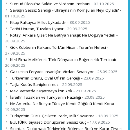
Sumud Filosu’na Saldırı ve Vicdanın İmtihanı -
02.10.2025
Savaşın Sessiz Sandığı - Ukrayna’nın Komşuları Neyi Oyladı? -
01.10.2025
Kitap Raftaysa Millet Uykudadır -
30.09.2025
Tarihi Unutan, Tuzakta Uyanır -
29.09.2025
Rotayı Ankara Çizer: Ne Batı’ya Yanaşık Ne Doğu’ya Yedek -
28.09.2025
Gök Kubbenin Kalkanı: Türk’ün Hisarı, Turan’ın Nefesi -
27.09.2025
Kızıl Elma Mefküresi: Türk Dünyasının Bağımsızlık Teminatı -
26.09.2025
Gazze’nin Feryadı: İnsanlığın Vicdanı Sınanıyor -
25.09.2025
Türkiye’nin Onuru, Oval Ofis’in Gerçeği -
23.09.2025
Taşla Kudüs Sahiplenilmez -
22.09.2025
Mavi Vatan’da Kuşatmaya İzin Yok -
21.09.2025
İsrail’in Tuzakları ve Türkiye’nin Hazırlığı -
20.09.2025
Ne Amerika Ne Rusya: Türkiye Kendi Göğünü Kendi Korur -
19.09.2025
Türkiye’nin Gücü: Çelikten İrade, Milli Savunma -
18.09.2025
BULTÜRK: Siyaseti Dönüştüren Sessiz Güç -
17.09.2025
Sınırdaki Diplomasi: Türkiye’nin Bölgesel Rolü ve Karar Zirvesi -