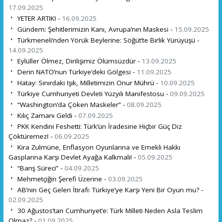
17.09.2025
YETER ARTIK! -
16.09.2025
Gündem: Şehitlerimizin Kanı, Avrupa’nın Maskesi -
15.09.2025
Türkmeneli’nden Yörük Beylerine: Söğüt’te Birlik Yürüyüşü -
14.09.2025
Eylüller Ölmez, Dirilişimiz Ölümsüzdür -
13.09.2025
Derin NATO’nun Türkiye’deki Gölgesi -
11.09.2025
Hatay: Sınırdaki Işık, Milletimizin Onur Mührü -
10.09.2025
Türkiye Cumhuriyeti Devleti Yüzyılı Manifestosu -
09.09.2025
“Washington’da Çöken Maskeler” -
08.09.2025
Kılıç Zamanı Geldi -
07.09.2025
PKK Kendini Feshetti: Türk’ün İradesine Hiçbir Güç Diz
Çöktüremez! -
06.09.2025
Kira Zulmüne, Enflasyon Oyunlarına ve Emekli Hakkı
Gasplarına Karşı Devlet Ayağa Kalkmalı! -
05.09.2025
“Barış Süreci” -
04.09.2025
Mehmetçiğin Şerefi Üzerine -
03.09.2025
AB’nin Geç Gelen İtirafı: Türkiye’ye Karşı Yeni Bir Oyun mu? -
02.09.2025
30 Ağustos’tan Cumhuriyet’e: Türk Milleti Neden Asla Teslim
Olmaz? -
01.09.2025