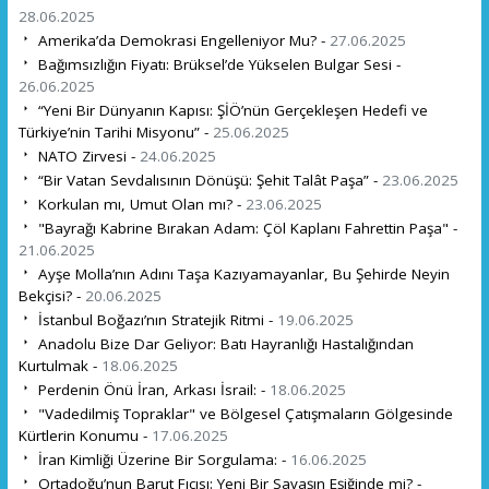
28.06.2025
Amerika’da Demokrasi Engelleniyor Mu? -
27.06.2025
Bağımsızlığın Fiyatı: Brüksel’de Yükselen Bulgar Sesi -
26.06.2025
“Yeni Bir Dünyanın Kapısı: ŞİÖ’nün Gerçekleşen Hedefi ve
Türkiye’nin Tarihi Misyonu” -
25.06.2025
NATO Zirvesi -
24.06.2025
“Bir Vatan Sevdalısının Dönüşü: Şehit Talât Paşa” -
23.06.2025
Korkulan mı, Umut Olan mı? -
23.06.2025
"Bayrağı Kabrine Bırakan Adam: Çöl Kaplanı Fahrettin Paşa" -
21.06.2025
Ayşe Molla’nın Adını Taşa Kazıyamayanlar, Bu Şehirde Neyin
Bekçisi? -
20.06.2025
İstanbul Boğazı’nın Stratejik Ritmi -
19.06.2025
Anadolu Bize Dar Geliyor: Batı Hayranlığı Hastalığından
Kurtulmak -
18.06.2025
Perdenin Önü İran, Arkası İsrail: -
18.06.2025
"Vadedilmiş Topraklar" ve Bölgesel Çatışmaların Gölgesinde
Kürtlerin Konumu -
17.06.2025
İran Kimliği Üzerine Bir Sorgulama: -
16.06.2025
Ortadoğu’nun Barut Fıçısı: Yeni Bir Savaşın Eşiğinde mi? -