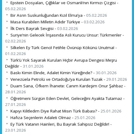
Epstein Dosyaları, Çığlıklar ve Osmanlı’nın Kırmızı Çizgisi -
05.02.2026
Bir Asrın Suskunluğundan Kızıl Elma’ya -
05.02.2026
Masa Kurabilen Milletin Adıdır Türkiye -
03.02.2026
İlk Ders Bayrak Sevgisi -
03.02.2026
Suriye’nin Gelecek İnşasında Asli Kurucu Unsur: Türkmenler -
02.02.2026
Silkelen Ey Türk Genci! Fetihle Övünüp Kökünü Unutma! -
01.02.2026
Türk’ü Yok Sayarak Kurulan Hiçbir Avrupa Dengesi Meşru
Değildir -
31.01.2026
Baskı Kimin Elinde, Adalet Kimin Yüreğinde? -
30.01.2026
Venezüela Petrolü ve Ortadoğu’ya Kurulan Tuzak -
29.01.2026
Duam Sana, Öfkem İhanete: Canım Kardeşim Onur Şahbaz -
28.01.2026
Öğretmeni Sürgün Eden Devlet, Geleceğini Ayakta Tutamaz -
27.01.2026
Kapıyı Kilitledim Diye Rahat Mısın Türk Babası? -
25.01.2026
Hafıza Seçenlerin Adaleti Olmaz -
25.01.2026
Ey Türk Vatanın Hainleri, Bu Bayrak Sahipsiz Değildir! -
23.01.2026