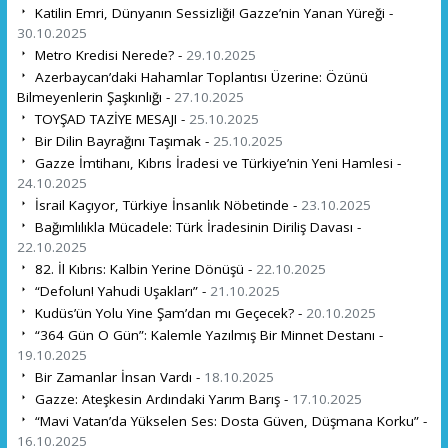
Katilin Emri, Dünyanın Sessizliği! Gazze’nin Yanan Yüreği -
30.10.2025
Metro Kredisi Nerede? -
29.10.2025
Azerbaycan’daki Hahamlar Toplantısı Üzerine: Özünü
Bilmeyenlerin Şaşkınlığı -
27.10.2025
TOYŞAD TAZİYE MESAJI -
25.10.2025
Bir Dilin Bayrağını Taşımak -
25.10.2025
Gazze İmtihanı, Kıbrıs İradesi ve Türkiye’nin Yeni Hamlesi -
24.10.2025
İsrail Kaçıyor, Türkiye İnsanlık Nöbetinde -
23.10.2025
Bağımlılıkla Mücadele: Türk İradesinin Diriliş Davası -
22.10.2025
82. İl Kıbrıs: Kalbin Yerine Dönüşü -
22.10.2025
“Defolun! Yahudi Uşakları” -
21.10.2025
Kudüs’ün Yolu Yine Şam’dan mı Geçecek? -
20.10.2025
“364 Gün O Gün”: Kalemle Yazılmış Bir Minnet Destanı -
19.10.2025
Bir Zamanlar İnsan Vardı -
18.10.2025
Gazze: Ateşkesin Ardındaki Yarım Barış -
17.10.2025
“Mavi Vatan’da Yükselen Ses: Dosta Güven, Düşmana Korku” -
16.10.2025