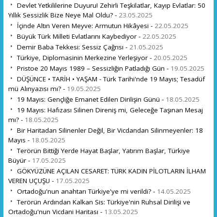
Devlet Yetkililerine Duyuru! Zehirli Teşkilatlar, Kayıp Evlatlar: 50
Yıllık Sessizlik Bize Neye Mal Oldu? -
23.05.2025
İçinde Altın Veren Meyve: Armutun Hikâyesi -
22.05.2025
Büyük Türk Milleti Evlatlarını Kaybediyor -
22.05.2025
Demir Baba Tekkesi: Sessiz Çağrısı -
21.05.2025
Türkiye, Diplomasinin Merkezine Yerleşiyor -
20.05.2025
Pristoe 20 Mayıs 1989 – Sessizliğin Patladığı Gün -
19.05.2025
DÜŞÜNCE • TARİH • YAŞAM - Türk Tarihi'nde 19 Mayıs; Tesadüf
mü Alınyazısı mı? -
19.05.2025
19 Mayıs: Gençliğe Emanet Edilen Dirilişin Günü -
18.05.2025
19 Mayıs: Hafızası Silinen Direniş mi, Geleceğe Taşınan Mesaj
mı? -
18.05.2025
Bir Haritadan Silinenler Değil, Bir Vicdandan Silinmeyenler: 18
Mayıs -
18.05.2025
Terörün Bittiği Yerde Hayat Başlar, Yatırım Başlar, Türkiye
Büyür -
17.05.2025
GÖKYÜZÜNE AÇILAN CESARET: TÜRK KADIN PİLOTLARIN İLHAM
VEREN UÇUŞU -
17.05.2025
Ortadoğu'nun anahtarı Türkiye'ye mi verildi? -
14.05.2025
Terörün Ardından Kalkan Sis: Türkiye'nin Ruhsal Dirilişi ve
Ortadoğu'nun Vicdani Haritası -
13.05.2025