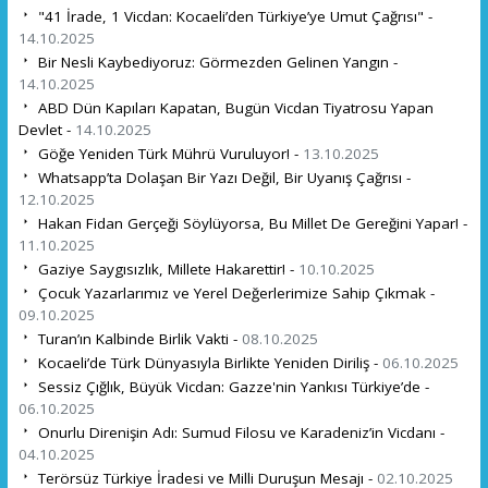
"41 İrade, 1 Vicdan: Kocaeli’den Türkiye’ye Umut Çağrısı" -
14.10.2025
Bir Nesli Kaybediyoruz: Görmezden Gelinen Yangın -
14.10.2025
ABD Dün Kapıları Kapatan, Bugün Vicdan Tiyatrosu Yapan
Devlet -
14.10.2025
Göğe Yeniden Türk Mührü Vuruluyor! -
13.10.2025
Whatsapp’ta Dolaşan Bir Yazı Değil, Bir Uyanış Çağrısı -
12.10.2025
Hakan Fidan Gerçeği Söylüyorsa, Bu Millet De Gereğini Yapar! -
11.10.2025
Gaziye Saygısızlık, Millete Hakarettir! -
10.10.2025
Çocuk Yazarlarımız ve Yerel Değerlerimize Sahip Çıkmak -
09.10.2025
Turan’ın Kalbinde Birlik Vakti -
08.10.2025
Kocaeli’de Türk Dünyasıyla Birlikte Yeniden Diriliş -
06.10.2025
Sessiz Çığlık, Büyük Vicdan: Gazze'nin Yankısı Türkiye’de -
06.10.2025
Onurlu Direnişin Adı: Sumud Filosu ve Karadeniz’in Vicdanı -
04.10.2025
Terörsüz Türkiye İradesi ve Milli Duruşun Mesajı -
02.10.2025