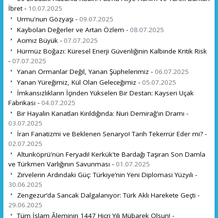
İbret -
10.07.2025
Urmu'nun Gözyaşı -
09.07.2025
Kaybolan Değerler ve Artan Özlem -
08.07.2025
Acımız Büyük -
07.07.2025
Hürmüz Boğazı: Küresel Enerji Güvenliğinin Kalbinde Kritik Risk
-
07.07.2025
Yanan Ormanlar Değil, Yanan Şüphelerimiz -
06.07.2025
Yanan Yüreğimiz, Kül Olan Geleceğimiz -
05.07.2025
İmkansızlıkların İçinden Yükselen Bir Destan: Kayseri Uçak
Fabrikası -
04.07.2025
Bir Hayalin Kanatları Kırıldığında: Nuri Demirağ'ın Dramı -
03.07.2025
İran Fanatizmi ve Beklenen Senaryo! Tarih Tekerrür Eder mi? -
02.07.2025
Altunköprü'nün Feryadı! Kerkük'te Bardağı Taşıran Son Damla
ve Türkmen Varlığının Savunması -
01.07.2025
Zirvelerin Ardındaki Güç: Türkiye’nin Yeni Diplomasi Yüzyılı -
30.06.2025
Zengezur’da Sancak Dalgalanıyor: Türk Aklı Harekete Geçti -
29.06.2025
Tüm İslam Âleminin 1447 Hicri Yılı Mübarek Olsun! -