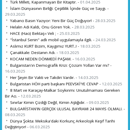
Türk Milleti, Kapanmayan Bir Kitaptır. -
01.04.2025
İslam Dünyasının Birliği: Çeşitlilik İçinde Güç ve Saygı. -
29.03.2025
Yabancı Basın Yazıyor: Yeni Bir Güç Doğuyor! -
28.03.2025
Helalın Adı Kaldı, Onu Gören Yok. -
28.03.2025
HACE (Hacı) Bektaş-ı Veli ; -
25.03.2025
"İstanbul Senin" adlı mobil uygulamayla ilgili. -
24.03.2025
Aslımız KURT Bizim, Kaygımız YURT..! -
18.03.2025
Çanakkale: Destanın Adı. -
18.03.2025
KOCAM NEDEN DÖNMEDİ PAŞAM. -
16.03.2025
Bulgaristan'ın Demografik Krizi: Çözüm Yolları Var mı? -
16.03.2025
Her Şeyin Bir Vakti ve Takdiri Vardır. -
14.03.2025
Bulgaristan HÖH parti başkanı PEEVSKİ'YE CEVAP -
12.03.2025
8 Mart ve Karaçay-Malkar Soykırımı: Unutulmaması Gereken
Bir Acı. -
12.03.2025
Sınırlar Kimin Çizdiği Değil, Kimin Aştığıdır. -
09.03.2025
BULGARİSTAN'IN GERÇEK ULUSAL BAYRAMI 24 MAYIS OLMALI. -
08.03.2025
Dünya Şokta: Meksika'daki Korkunç Arkeolojik Keşif Tarihi
Değiştiriyor! -
06.03.2025