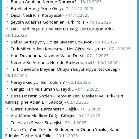
Barışın Anahtarı Nerede Duruyor? -
13.12.2025
Bu Millet Hangi Yöne Gidiyor? -
12.12.2025
Dijital Nesli Kim Koruyacak? -
11.12.2025
Şeytan Adası’na Gönderilen Türk Polisi -
10.12.2025
Deli Halid Paşa: Bu Milletin Özlediği Dik Duruşun Adı -
09.12.2025
Saflar Sertleşiyor, Gölge Siyaset Çöküyor -
08.12.2025
Türk Milleti Adına Konuşmak Her Ağıza Yakışmaz -
07.12.2025
Han Duvarlarına Kazınan Vatan Dersi -
07.12.2025
Nerede Bu Vicdan… Nerede Bu Merhamet? -
06.12.2025
Türk Devletine Meydan Okuyan Büyükelçiye Net Cevap -
06.12.2025
Nereye Gidiyor Bu Toplum? -
05.12.2025
Cengiz Han Müslüman Olsaydı… -
04.12.2025
Bese Hozat’ın Sözleri - Terörün Yeni Maskesi ve Türk–Kürt
Kardeşliğine Atılan Bir Sabotaj -
02.12.2025
Burası Türkiye, Barzanistan Değil! -
01.12.2025
Asıl Mücadele İkrar Değil, Bilinçtir -
01.12.2025
Tel Aviv’in Sessiz Stratejisi -
30.11.2025
Coca-Cola’nın Teklifini Reddedenler Onurla Yazıldı; Kabul
Edenler Tarihe Not Edildi -
29.11.2025