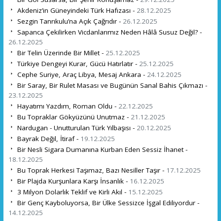
Akdeniz’in Güneyindeki Türk Hafızası -
28.12.2025
Sezgin Tanrıkulu’na Açık Çağrıdır -
26.12.2025
Sapanca Çekilirken Vicdanlarımız Neden Hâlâ Susuz Değil? -
26.12.2025
Bir Telin Üzerinde Bir Millet -
25.12.2025
Türkiye Dengeyi Kurar, Gücü Hatırlatır -
25.12.2025
Cephe Suriye, Araç Libya, Mesaj Ankara -
24.12.2025
Bir Saray, Bir Rulet Masası ve Bugünün Sanal Bahis Çıkmazı -
23.12.2025
Hayatımı Yazdım, Roman Oldu -
22.12.2025
Bu Topraklar Gökyüzünü Unutmaz -
21.12.2025
Nardugan - Unutturulan Türk Yılbaşısı -
20.12.2025
Bayrak Değil, İtiraf -
19.12.2025
Bir Nesli Sigara Dumanına Kurban Eden Sessiz İhanet -
18.12.2025
Bu Toprak Herkesi Taşımaz, Bazı Nesiller Taşır -
17.12.2025
Bir Plajda Kurşunlara Karşı İnsanlık -
16.12.2025
3 Milyon Dolarlık Teklif ve Kirli Akıl -
15.12.2025
Bir Genç Kayboluyorsa, Bir Ülke Sessizce İşgal Ediliyordur -
14.12.2025