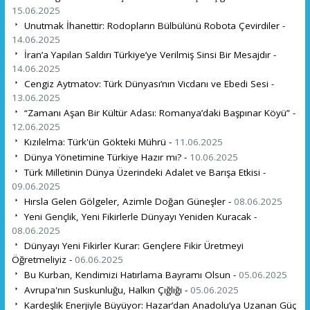
15.06.2025
Unutmak İhanettir: Rodopların Bülbülünü Robota Çevirdiler -
14.06.2025
İran’a Yapılan Saldırı Türkiye’ye Verilmiş Sinsi Bir Mesajdır -
14.06.2025
Cengiz Aytmatov: Türk Dünyası’nın Vicdanı ve Ebedi Sesi -
13.06.2025
“Zamanı Aşan Bir Kültür Adası: Romanya’daki Başpınar Köyü” -
12.06.2025
Kızılelma: Türk'ün Gökteki Mührü -
11.06.2025
Dünya Yönetimine Türkiye Hazır mı? -
10.06.2025
Türk Milletinin Dünya Üzerindeki Adalet ve Barışa Etkisi -
09.06.2025
Hırsla Gelen Gölgeler, Azimle Doğan Güneşler -
08.06.2025
Yeni Gençlik, Yeni Fikirlerle Dünyayı Yeniden Kuracak -
08.06.2025
Dünyayı Yeni Fikirler Kurar: Gençlere Fikir Üretmeyi
Öğretmeliyiz -
06.06.2025
Bu Kurban, Kendimizi Hatırlama Bayramı Olsun -
05.06.2025
Avrupa'nın Suskunluğu, Halkın Çığlığı -
05.06.2025
Kardeşlik Enerjiyle Büyüyor: Hazar’dan Anadolu’ya Uzanan Güç