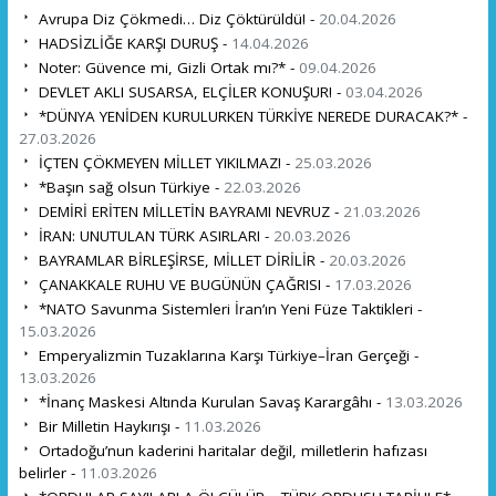
Avrupa Diz Çökmedi… Diz Çöktürüldü! -
20.04.2026
HADSİZLİĞE KARŞI DURUŞ -
14.04.2026
Noter: Güvence mi, Gizli Ortak mı?* -
09.04.2026
DEVLET AKLI SUSARSA, ELÇİLER KONUŞUR! -
03.04.2026
*DÜNYA YENİDEN KURULURKEN TÜRKİYE NEREDE DURACAK?* -
27.03.2026
İÇTEN ÇÖKMEYEN MİLLET YIKILMAZ! -
25.03.2026
*Başın sağ olsun Türkiye -
22.03.2026
DEMİRİ ERİTEN MİLLETİN BAYRAMI NEVRUZ -
21.03.2026
İRAN: UNUTULAN TÜRK ASIRLARI -
20.03.2026
BAYRAMLAR BİRLEŞİRSE, MİLLET DİRİLİR -
20.03.2026
ÇANAKKALE RUHU VE BUGÜNÜN ÇAĞRISI -
17.03.2026
*NATO Savunma Sistemleri İran’ın Yeni Füze Taktikleri -
15.03.2026
Emperyalizmin Tuzaklarına Karşı Türkiye–İran Gerçeği -
13.03.2026
*İnanç Maskesi Altında Kurulan Savaş Karargâhı -
13.03.2026
Bir Milletin Haykırışı -
11.03.2026
Ortadoğu’nun kaderini haritalar değil, milletlerin hafızası
belirler -
11.03.2026