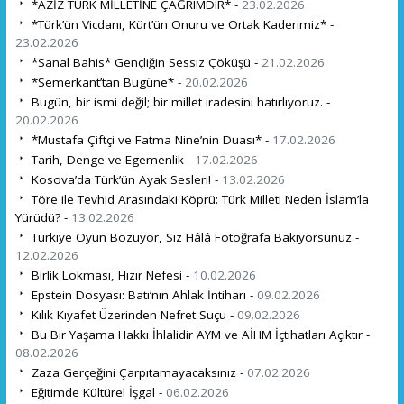
*AZİZ TÜRK MİLLETİNE ÇAĞRIMDIR* -
23.02.2026
*Türk’ün Vicdanı, Kürt’ün Onuru ve Ortak Kaderimiz* -
23.02.2026
*Sanal Bahis* Gençliğin Sessiz Çöküşü -
21.02.2026
*Semerkant’tan Bugüne* -
20.02.2026
Bugün, bir ismi değil; bir millet iradesini hatırlıyoruz. -
20.02.2026
*Mustafa Çiftçi ve Fatma Nine’nin Duası* -
17.02.2026
Tarih, Denge ve Egemenlik -
17.02.2026
Kosova’da Türk’ün Ayak Sesleri! -
13.02.2026
Töre ile Tevhid Arasındaki Köprü: Türk Milleti Neden İslam’la
Yürüdü? -
13.02.2026
Türkiye Oyun Bozuyor, Siz Hâlâ Fotoğrafa Bakıyorsunuz -
12.02.2026
Birlik Lokması, Hızır Nefesi -
10.02.2026
Epstein Dosyası: Batı’nın Ahlak İntiharı -
09.02.2026
Kılık Kıyafet Üzerinden Nefret Suçu -
09.02.2026
Bu Bir Yaşama Hakkı İhlalidir AYM ve AİHM İçtihatları Açıktır -
08.02.2026
Zaza Gerçeğini Çarpıtamayacaksınız -
07.02.2026
Eğitimde Kültürel İşgal -
06.02.2026