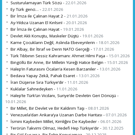
Susturulamayan Türk Sözü -
22.01.2026
Ey Türk genci… -
22.01.2026
Bir İmza ile Çalınan Hayat 2 -
21.01.2026
Ay-Yıldıza Uzanan El Kırılsın! -
20.01.2026
Bir İmza ile Çalınan Hayat -
19.01.2026
Devlet Aklı Konuştu, Maskeler Düştü -
19.01.2026
Karne Çocukların Değil, Aslında Ebeveynlerin -
18.01.2026
Bir Albay, Bir İtiraf ve Derin NATO Gerçeği -
17.01.2026
Türk Tıbbının Sessiz Kahramanı: Ahmet Hilmi Paşa -
15.01.2026
Bingöllü Bir Anne, Bir Milletin Yüreği Hatice Belgin -
15.01.2026
Halep’in Faturasını Öcalan’a Kesen Barzaniler -
13.01.2026
Bedava Yapay Zekâ, Pahalı Esaret -
13.01.2026
İran Düşerse Sıra Türkiye’dir -
11.01.2026
Kuklalar Sahnedeyken -
11.01.2026
Halep’te Türk’ün Vicdanı, Suriye’de Devletin Geri Dönüşü -
10.01.2026
Bir Millet, Bir Devlet ve Bir Kaldırım Taşı -
08.01.2026
Venezuela’dan Ankara’ya Uzanan Darbe Haritası -
07.01.2026
İsmini Kaybeden Millet, Kimliğini De Kaybeder -
06.01.2026
Terörün Takvimi Olmaz, Hedefi Hep Türkiye’dır -
30.12.2025
Bir Göl Susarsa, Bir Şehir Konuşamaz -
29.12.2025