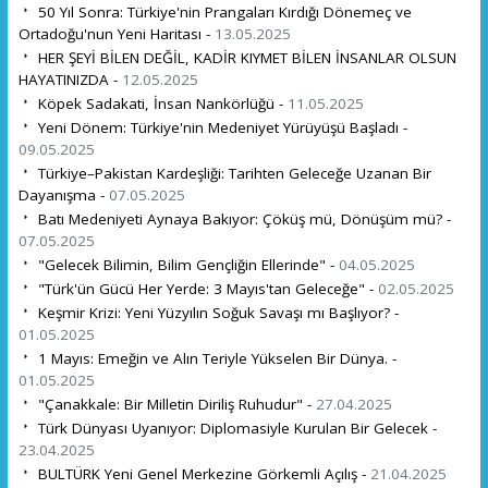
50 Yıl Sonra: Türkiye'nin Prangaları Kırdığı Dönemeç ve
Ortadoğu'nun Yeni Haritası -
13.05.2025
HER ŞEYİ BİLEN DEĞİL, KADİR KIYMET BİLEN İNSANLAR OLSUN
HAYATINIZDA -
12.05.2025
Köpek Sadakati, İnsan Nankörlüğü -
11.05.2025
Yeni Dönem: Türkiye'nin Medeniyet Yürüyüşü Başladı -
09.05.2025
Türkiye–Pakistan Kardeşliği: Tarihten Geleceğe Uzanan Bir
Dayanışma -
07.05.2025
Batı Medeniyeti Aynaya Bakıyor: Çöküş mü, Dönüşüm mü? -
07.05.2025
"Gelecek Bilimin, Bilim Gençliğin Ellerinde" -
04.05.2025
"Türk'ün Gücü Her Yerde: 3 Mayıs'tan Geleceğe" -
02.05.2025
Keşmir Krizi: Yeni Yüzyılın Soğuk Savaşı mı Başlıyor? -
01.05.2025
1 Mayıs: Emeğin ve Alın Teriyle Yükselen Bir Dünya. -
01.05.2025
"Çanakkale: Bir Milletin Diriliş Ruhudur" -
27.04.2025
Türk Dünyası Uyanıyor: Diplomasiyle Kurulan Bir Gelecek -
23.04.2025
BULTÜRK Yeni Genel Merkezine Görkemli Açılış -
21.04.2025