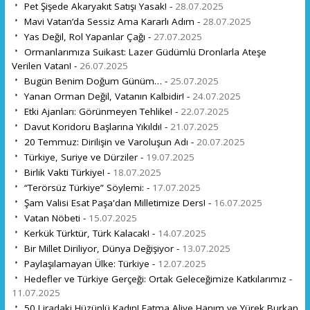
Pet Şişede Akaryakıt Satışı Yasak! -
28.07.2025
Mavi Vatan’da Sessiz Ama Kararlı Adım -
28.07.2025
Yas Değil, Rol Yapanlar Çağı -
27.07.2025
Ormanlarımıza Suikast: Lazer Güdümlü Dronlarla Ateşe
Verilen Vatan! -
26.07.2025
Bugün Benim Doğum Günüm… -
25.07.2025
Yanan Orman Değil, Vatanın Kalbidir! -
24.07.2025
Etki Ajanları: Görünmeyen Tehlike! -
22.07.2025
Davut Koridoru Başlarına Yıkıldı! -
21.07.2025
20 Temmuz: Dirilişin ve Varoluşun Adı -
20.07.2025
Türkiye, Suriye ve Dürziler -
19.07.2025
Birlik Vakti Türkiye! -
18.07.2025
“Terörsüz Türkiye” Söylemi: -
17.07.2025
Şam Valisi Esat Paşa'dan Milletimize Ders! -
16.07.2025
Vatan Nöbeti -
15.07.2025
Kerkük Türktür, Türk Kalacak! -
14.07.2025
Bir Millet Diriliyor, Dünya Değişiyor -
13.07.2025
Paylaşılamayan Ülke: Türkiye -
12.07.2025
Hedefler ve Türkiye Gerçeği: Ortak Geleceğimize Katkılarımız -
11.07.2025
50 Liradaki Hüzünlü Kadın! Fatma Aliye Hanım ve Yürek Burkan