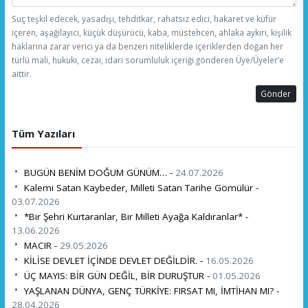
Suç teşkil edecek, yasadışı, tehditkar, rahatsız edici, hakaret ve küfür
içeren, aşağılayıcı, küçük düşürücü, kaba, müstehcen, ahlaka aykırı, kişilik
haklarına zarar verici ya da benzeri niteliklerde içeriklerden doğan her
türlü mali, hukuki, cezai, idari sorumluluk içeriği gönderen Üye/Üyeler’e
aittir.
Gönder
Tüm Yazıları
BUGÜN BENİM DOĞUM GÜNÜM… -
24.07.2026
Kalemi Satan Kaybeder, Milleti Satan Tarihe Gömülür -
03.07.2026
*Bir Şehri Kurtaranlar, Bir Milleti Ayağa Kaldıranlar* -
13.06.2026
MACIR -
29.05.2026
KİLİSE DEVLET İÇİNDE DEVLET DEĞİLDİR. -
16.05.2026
ÜÇ MAYIS: BİR GÜN DEĞİL, BİR DURUŞTUR -
01.05.2026
YAŞLANAN DÜNYA, GENÇ TÜRKİYE: FIRSAT MI, İMTİHAN MI? -
28.04.2026