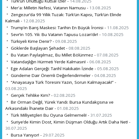
Türk’ün Unuttuğu Kutsal İzler -
14.08.2025
Mer'a: Milletin Nefesi, Vatanın Namusu -
13.08.2025
Zengezur’da 99 Yıllık Tuzak: Türk’ün Kapısı, Türk’ün Elinde
Kalmalı -
12.08.2025
Trump’ın Barış Maskesi: Tarihin En Büyük İronisi -
11.08.2025
Sevr’in 105. Yılı: Bu Vatanın Tapusu Lozan’dır! -
10.08.2025
Türkiyeli Kime Denir? -
09.08.2025
Göklerde Başlayan Şehadet -
08.08.2025
Bu Vatan Paylaşılmaz, Bu Millet Bölünmez -
07.08.2025
Vatandaşlığın Hürmeti Yerde Kalmasın! -
06.08.2025
Ege Adaları Gerçeği: Tarihî Hakikatin İzinde -
05.08.2025
Gündeme Dair Önemli Değerlendirmeler -
04.08.2025
“Anayasaya Türk Töresini Yazın, Sorun Kalmayacak!” -
03.08.2025
Gerçek Tehlike Kim? -
02.08.2025
Bir Orman Değil, Yürek Yandı: Bursa Kundakçısına ve
Arkasındaki İhanete Dair -
01.08.2025
Türk Milliyetçileri Bu Oyuna Gelmemeli! -
31.07.2025
Suriye’de Kimin Dost, Kimin Düşman Olduğu Artık Daha Net! -
30.07.2025
Bursa Yanıyor! -
29.07.2025