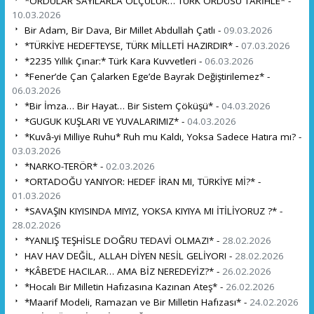
*ORDULAR SAYILARLA ÖLÇÜLÜR… TÜRK ORDUSU TARİHLE* -
10.03.2026
Bir Adam, Bir Dava, Bir Millet Abdullah Çatlı -
09.03.2026
*TÜRKİYE HEDEFTEYSE, TÜRK MİLLETİ HAZIRDIR* -
07.03.2026
*2235 Yıllık Çınar:* Türk Kara Kuvvetleri -
06.03.2026
*Fener’de Çan Çalarken Ege’de Bayrak Değiştirilemez* -
06.03.2026
*Bir İmza… Bir Hayat… Bir Sistem Çöküşü* -
04.03.2026
*GUGUK KUŞLARI VE YUVALARIMIZ* -
04.03.2026
*Kuvâ-yi Milliye Ruhu* Ruh mu Kaldı, Yoksa Sadece Hatıra mı? -
03.03.2026
*NARKO-TERÖR* -
02.03.2026
*ORTADOĞU YANIYOR: HEDEF İRAN MI, TÜRKİYE Mİ?* -
01.03.2026
*SAVAŞIN KIYISINDA MIYIZ, YOKSA KIYIYA MI İTİLİYORUZ ?* -
28.02.2026
*YANLIŞ TEŞHİSLE DOĞRU TEDAVİ OLMAZ!* -
28.02.2026
HAV HAV DEĞİL, ALLAH DİYEN NESİL GELİYOR! -
28.02.2026
*KÂBE’DE HACILAR… AMA BİZ NEREDEYİZ?* -
26.02.2026
*Hocalı Bir Milletin Hafızasına Kazınan Ateş* -
26.02.2026
*Maarif Modeli, Ramazan ve Bir Milletin Hafızası* -
24.02.2026