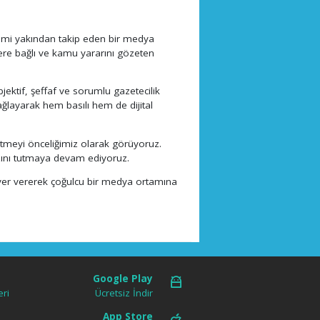
ndemi yakından takip eden bir medya
ere bağlı ve kamu yararını gözeten
jektif, şeffaf ve sorumlu gazetecilik
ğlayarak hem basılı hem de dijital
retmeyi önceliğimiz olarak görüyoruz.
bzını tutmaya devam ediyoruz.
 yer vererek çoğulcu bir medya ortamına
Google Play
ri
Ücretsiz İndir
App Store