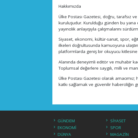
Hakkımızda
Ülke Postası Gazetesi, doğru, tarafsız ve
kuruluşudur. Kurulduğu günden bu yana ok
yayıncılık anlayışıyla çalışmalarını sürdür
Siyaset, ekonomi, kültür-sanat, spor, eği
ilkeleri doğrultusunda kamuoyuna ulaştır
platformlarda geniş bir okuyucu kitlesine
Alanında deneyimli editör ve muhabir kadr
Toplumsal değerlere saygılı, milli ve ma
Ülke Postası Gazetesi olarak amacımız; h
katkı sağlamak ve güvenilir haberciliğin gü
GÜNDEM
SİYASET
EKONOMİ
SPOR
DÜNYA
MAGAZİN