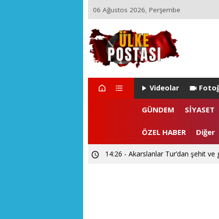
06 Ağustos 2026, Perşembe
Videolar
Fotoğ
GÜNDEM
SİYASET
ÖZEL HABER
Diğer
14:26 - Akarslanlar Tur’dan şehit ve 
09:51 - El Yapımı Teleskoplarla Uzayı