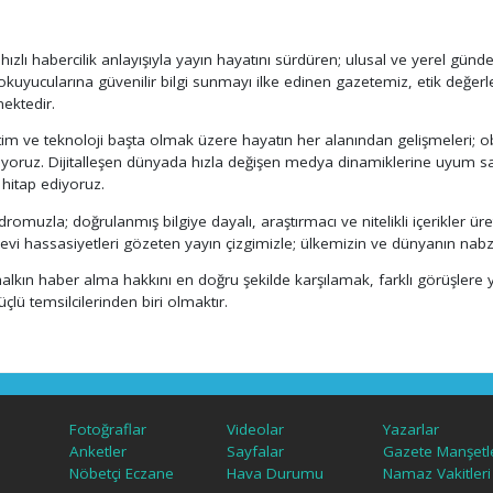
 hızlı habercilik anlayışıyla yayın hayatını sürdüren; ulusal ve yerel gü
uyucularına güvenilir bilgi sunmayı ilke edinen gazetemiz, etik değerl
mektedir.
tim ve teknoloji başta olmak üzere hayatın her alanından gelişmeleri; ob
ıyoruz. Dijitalleşen dünyada hızla değişen medya dinamiklerine uyum sa
 hitap ediyoruz.
omuzla; doğrulanmış bilgiye dayalı, araştırmacı ve nitelikli içerikler ü
nevi hassasiyetleri gözeten yayın çizgimizle; ülkemizin ve dünyanın na
alkın haber alma hakkını en doğru şekilde karşılamak, farklı görüşlere
çlü temsilcilerinden biri olmaktır.
Fotoğraflar
Videolar
Yazarlar
Anketler
Sayfalar
Gazete Manşetle
Nöbetçi Eczane
Hava Durumu
Namaz Vakitleri