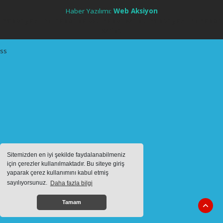
Haber Yazılımı:
Web Aksiyon
haber yazılımı
haber paketi
haber scripti
haber yazılım
haber
script
ss
Sitemizden en iyi şekilde faydalanabilmeniz
için çerezler kullanılmaktadır. Bu siteye giriş
yaparak çerez kullanımını kabul etmiş
sayılıyorsunuz.
Daha fazla bilgi
Tamam