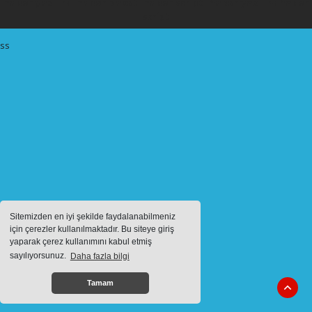
haber yazılımı
haber paketi
haber scripti
haber yazılım
haber
script
ss
Sitemizden en iyi şekilde faydalanabilmeniz
için çerezler kullanılmaktadır. Bu siteye giriş
yaparak çerez kullanımını kabul etmiş
sayılıyorsunuz.
Daha fazla bilgi
Tamam