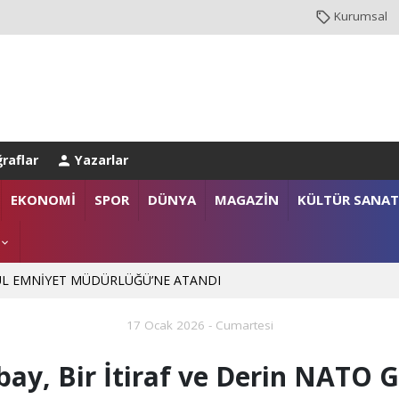
Kurumsal
raflar
Yazarlar
EKONOMİ
SPOR
DÜNYA
MAGAZİN
KÜLTÜR SANAT
NBUL EMNİYET MÜDÜRLÜĞÜ’NE ATANDI
. Mehmet SARIBIYIK'a vefa ziyareti
17 Ocak 2026 - Cumartesi
 Ali ÇORUH; “Sakarya’ya değer katan bir üniversite inşa etmek istiyoru
bay, Bir İtiraf ve Derin NATO 