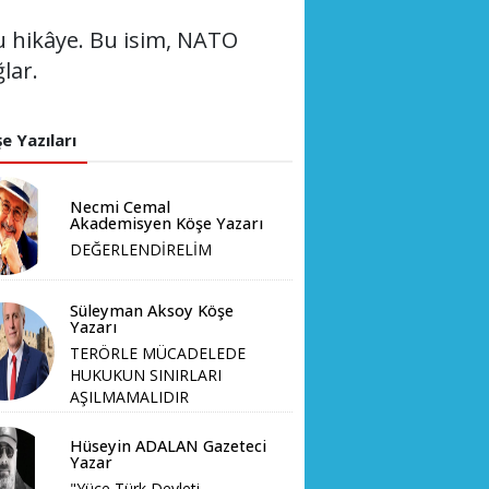
bu hikâye. Bu isim, NATO
lar.
e Yazıları
Necmi Cemal
Akademisyen Köşe Yazarı
DEĞERLENDİRELİM
Süleyman Aksoy Köşe
Yazarı
TERÖRLE MÜCADELEDE
HUKUKUN SINIRLARI
AŞILMAMALIDIR
Hüseyin ADALAN Gazeteci
Yazar
"Yüce Türk Devleti