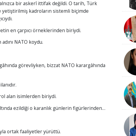
nızca bir askerî ittifak değildi. O tarih, Türk
yetiştirilmiş kadroların sistemli biçimde
cıydı.
etin en çarpıcı örneklerinden biriydi.
n adını NATO koydu.
rgâhında görevliyken, bizzat NATO karargâhında
ilanıdır.
ol alan isimlerden biriydi.
altında ezildiği o karanlık günlerin figürlerinden…
yla ortak faaliyetler yürüttü.