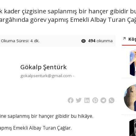
ık kader çizgisine saplanmış bir hançer gibidir 
argâhında görev yapmış Emekli Albay Turan Çağ
Köş
Okuma Süresi: 4 dk.
494
okunma
Gökalp Şentürk
gokalpsenturk@gmail.com -
sine saplanmış bir hançer gibidir bu hikâye.
pmış Emekli Albay Turan Çağlar.