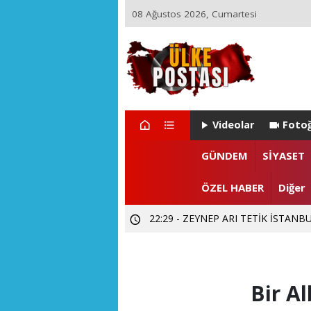
08 Ağustos 2026, Cumartesi
Videolar
Fotoğ
GÜNDEM
SİYASET
22:29 - ZEYNEP ARI TETİK İSTA
ÖZEL HABER
Diğer
15:55 - Levent CANDAN'dan Prof. Dr
12:02 - SUBÜ Rektör Adayı Prof. Dr.
Bir Al