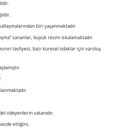
ldir.
ldir.
 saflaşmalarından biri yaşanmaktadır.
rtışma” sananlar, büyük resmi ıskalamaktadır.
ının tasfiyesi, bazı küresel odaklar için varoluş
şlamıştır.
.
lanmaktadır.
del ödeyenlerin vatanıdır.
ecde ettiğini,