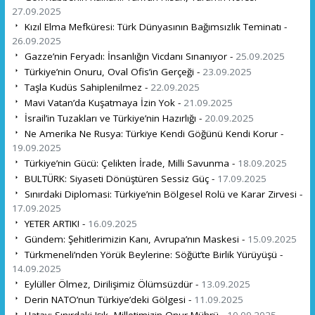
27.09.2025
Kızıl Elma Mefküresi: Türk Dünyasının Bağımsızlık Teminatı -
26.09.2025
Gazze’nin Feryadı: İnsanlığın Vicdanı Sınanıyor -
25.09.2025
Türkiye’nin Onuru, Oval Ofis’in Gerçeği -
23.09.2025
Taşla Kudüs Sahiplenilmez -
22.09.2025
Mavi Vatan’da Kuşatmaya İzin Yok -
21.09.2025
İsrail’in Tuzakları ve Türkiye’nin Hazırlığı -
20.09.2025
Ne Amerika Ne Rusya: Türkiye Kendi Göğünü Kendi Korur -
19.09.2025
Türkiye’nin Gücü: Çelikten İrade, Milli Savunma -
18.09.2025
BULTÜRK: Siyaseti Dönüştüren Sessiz Güç -
17.09.2025
Sınırdaki Diplomasi: Türkiye’nin Bölgesel Rolü ve Karar Zirvesi -
17.09.2025
YETER ARTIK! -
16.09.2025
Gündem: Şehitlerimizin Kanı, Avrupa’nın Maskesi -
15.09.2025
Türkmeneli’nden Yörük Beylerine: Söğüt’te Birlik Yürüyüşü -
14.09.2025
Eylüller Ölmez, Dirilişimiz Ölümsüzdür -
13.09.2025
Derin NATO’nun Türkiye’deki Gölgesi -
11.09.2025
Hatay: Sınırdaki Işık, Milletimizin Onur Mührü -
10.09.2025