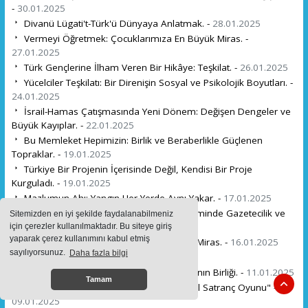
-
30.01.2025
Divanü Lügati't-Türk'ü Dünyaya Anlatmak. -
28.01.2025
Vermeyi Öğretmek: Çocuklarımıza En Büyük Miras. -
27.01.2025
Türk Gençlerine İlham Veren Bir Hikâye: Teşkilat. -
26.01.2025
Yücelciler Teşkilatı: Bir Direnişin Sosyal ve Psikolojik Boyutları. -
24.01.2025
İsrail-Hamas Çatışmasında Yeni Dönem: Değişen Dengeler ve
Büyük Kayıplar. -
22.01.2025
Bu Memleket Hepimizin: Birlik ve Beraberlikle Güçlenen
Topraklar. -
19.01.2025
Türkiye Bir Projenin İçerisinde Değil, Kendisi Bir Proje
Kurguladı. -
19.01.2025
Mazlumun Ahı: Yangın Her Yerde Aynı Yakar. -
17.01.2025
Babıali'de Basın: Osmanlı'nın Son Döneminde Gazetecilik ve
Sitemizden en iyi şekilde faydalanabilmeniz
Okuma Alışkanlığı. -
17.01.2025
için çerezler kullanılmaktadır. Bu siteye giriş
yaparak çerez kullanımını kabul etmiş
Eflatun ve Aristo: İki Zıt Kutup, Bir Ortak Miras. -
16.01.2025
sayılıyorsunuz.
Daha fazla bilgi
Türk'ün Gözü Aldadır. -
12.01.2025
Biz Sadece Türkiye Değiliz: Türk Dünyasının Birliği. -
11.01.2025
Tamam
"Zengezur Koridoru ve İran: Bir Bölgesel Satranç Oyunu" -
09.01.2025