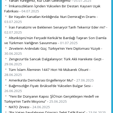
Yanan Yüreğimiz, Kül Olan Geleceğimiz -
05.07.2025
İmkansızlıkların İçinden Yükselen Bir Destan: Kayseri Uçak
Fabrikası -
04.07.2025
Bir Hayalin Kanatları Kırıldığında: Nuri Demirağ'ın Dramı -
03.07.2025
İran Fanatizmi ve Beklenen Senaryo! Tarih Tekerrür Eder mi? -
02.07.2025
Altunköprü'nün Feryadı! Kerkük'te Bardağı Taşıran Son Damla
ve Türkmen Varlığının Savunması -
01.07.2025
Zirvelerin Ardındaki Güç: Türkiye’nin Yeni Diplomasi Yüzyılı -
30.06.2025
Zengezur’da Sancak Dalgalanıyor: Türk Aklı Harekete Geçti -
29.06.2025
Tüm İslam Âleminin 1447 Hicri Yılı Mübarek Olsun! -
28.06.2025
Amerika’da Demokrasi Engelleniyor Mu? -
27.06.2025
Bağımsızlığın Fiyatı: Brüksel’de Yükselen Bulgar Sesi -
26.06.2025
“Yeni Bir Dünyanın Kapısı: ŞİÖ’nün Gerçekleşen Hedefi ve
Türkiye’nin Tarihi Misyonu” -
25.06.2025
NATO Zirvesi -
24.06.2025
“Bir Vatan Sevdalısının Dönüşü: Şehit Talât Paşa” -
23.06.2025