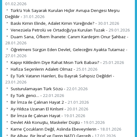
01.02.2026
Türk’ü Yok Sayarak Kurulan Hiçbir Avrupa Dengesi Meşru
Değildir -
31.01.2026
Baskı Kimin Elinde, Adalet Kimin Yüreğinde? -
30.01.2026
Venezüela Petrolü ve Ortadoğu’ya Kurulan Tuzak -
29.01.2026
Duam Sana, Öfkem İhanete: Canım Kardeşim Onur Şahbaz -
28.01.2026
Öğretmeni Sürgün Eden Devlet, Geleceğini Ayakta Tutamaz -
27.01.2026
Kapıyı Kilitledim Diye Rahat Mısın Türk Babası? -
25.01.2026
Hafıza Seçenlerin Adaleti Olmaz -
25.01.2026
Ey Türk Vatanın Hainleri, Bu Bayrak Sahipsiz Değildir! -
23.01.2026
Susturulamayan Türk Sözü -
22.01.2026
Ey Türk genci… -
22.01.2026
Bir İmza ile Çalınan Hayat 2 -
21.01.2026
Ay-Yıldıza Uzanan El Kırılsın! -
20.01.2026
Bir İmza ile Çalınan Hayat -
19.01.2026
Devlet Aklı Konuştu, Maskeler Düştü -
19.01.2026
Karne Çocukların Değil, Aslında Ebeveynlerin -
18.01.2026
Bir Albay, Bir İtiraf ve Derin NATO Gerçeği -
17.01.2026