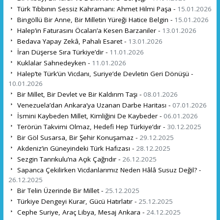
Türk Tıbbının Sessiz Kahramanı: Ahmet Hilmi Paşa -
15.01.2026
Bingöllü Bir Anne, Bir Milletin Yüreği Hatice Belgin -
15.01.2026
Halep’in Faturasını Öcalan’a Kesen Barzaniler -
13.01.2026
Bedava Yapay Zekâ, Pahalı Esaret -
13.01.2026
İran Düşerse Sıra Türkiye’dir -
11.01.2026
Kuklalar Sahnedeyken -
11.01.2026
Halep’te Türk’ün Vicdanı, Suriye’de Devletin Geri Dönüşü -
10.01.2026
Bir Millet, Bir Devlet ve Bir Kaldırım Taşı -
08.01.2026
Venezuela’dan Ankara’ya Uzanan Darbe Haritası -
07.01.2026
İsmini Kaybeden Millet, Kimliğini De Kaybeder -
06.01.2026
Terörün Takvimi Olmaz, Hedefi Hep Türkiye’dır -
30.12.2025
Bir Göl Susarsa, Bir Şehir Konuşamaz -
29.12.2025
Akdeniz’in Güneyindeki Türk Hafızası -
28.12.2025
Sezgin Tanrıkulu’na Açık Çağrıdır -
26.12.2025
Sapanca Çekilirken Vicdanlarımız Neden Hâlâ Susuz Değil? -
26.12.2025
Bir Telin Üzerinde Bir Millet -
25.12.2025
Türkiye Dengeyi Kurar, Gücü Hatırlatır -
25.12.2025
Cephe Suriye, Araç Libya, Mesaj Ankara -
24.12.2025