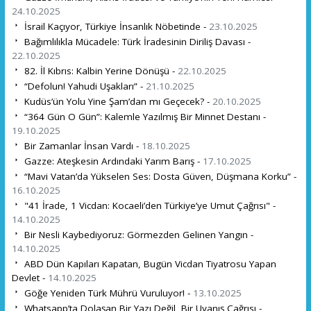
24.10.2025
İsrail Kaçıyor, Türkiye İnsanlık Nöbetinde -
23.10.2025
Bağımlılıkla Mücadele: Türk İradesinin Diriliş Davası -
22.10.2025
82. İl Kıbrıs: Kalbin Yerine Dönüşü -
22.10.2025
“Defolun! Yahudi Uşakları” -
21.10.2025
Kudüs’ün Yolu Yine Şam’dan mı Geçecek? -
20.10.2025
“364 Gün O Gün”: Kalemle Yazılmış Bir Minnet Destanı -
19.10.2025
Bir Zamanlar İnsan Vardı -
18.10.2025
Gazze: Ateşkesin Ardındaki Yarım Barış -
17.10.2025
“Mavi Vatan’da Yükselen Ses: Dosta Güven, Düşmana Korku” -
16.10.2025
"41 İrade, 1 Vicdan: Kocaeli’den Türkiye’ye Umut Çağrısı" -
14.10.2025
Bir Nesli Kaybediyoruz: Görmezden Gelinen Yangın -
14.10.2025
ABD Dün Kapıları Kapatan, Bugün Vicdan Tiyatrosu Yapan
Devlet -
14.10.2025
Göğe Yeniden Türk Mührü Vuruluyor! -
13.10.2025
Whatsapp’ta Dolaşan Bir Yazı Değil, Bir Uyanış Çağrısı -