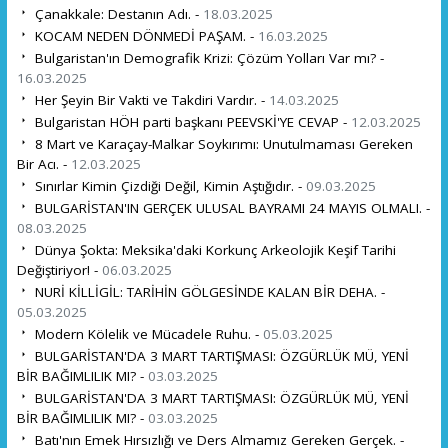
Çanakkale: Destanın Adı. -
18.03.2025
KOCAM NEDEN DÖNMEDİ PAŞAM. -
16.03.2025
Bulgaristan'ın Demografik Krizi: Çözüm Yolları Var mı? -
16.03.2025
Her Şeyin Bir Vakti ve Takdiri Vardır. -
14.03.2025
Bulgaristan HÖH parti başkanı PEEVSKİ'YE CEVAP -
12.03.2025
8 Mart ve Karaçay-Malkar Soykırımı: Unutulmaması Gereken
Bir Acı. -
12.03.2025
Sınırlar Kimin Çizdiği Değil, Kimin Aştığıdır. -
09.03.2025
BULGARİSTAN'IN GERÇEK ULUSAL BAYRAMI 24 MAYIS OLMALI. -
08.03.2025
Dünya Şokta: Meksika'daki Korkunç Arkeolojik Keşif Tarihi
Değiştiriyor! -
06.03.2025
NURİ KİLLİGİL: TARİHİN GÖLGESİNDE KALAN BİR DEHA. -
05.03.2025
Modern Kölelik ve Mücadele Ruhu. -
05.03.2025
BULGARİSTAN'DA 3 MART TARTIŞMASI: ÖZGÜRLÜK MÜ, YENİ
BİR BAĞIMLILIK MI? -
03.03.2025
BULGARİSTAN'DA 3 MART TARTIŞMASI: ÖZGÜRLÜK MÜ, YENİ
BİR BAĞIMLILIK MI? -
03.03.2025
Batı'nın Emek Hırsızlığı ve Ders Almamız Gereken Gerçek. -