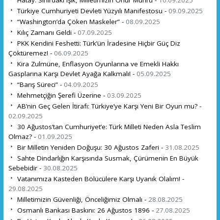
Türkiye Cumhuriyeti Devleti Yüzyılı Manifestosu -
09.09.2025
“Washington’da Çöken Maskeler” -
08.09.2025
Kılıç Zamanı Geldi -
07.09.2025
PKK Kendini Feshetti: Türk’ün İradesine Hiçbir Güç Diz
Çöktüremez! -
06.09.2025
Kira Zulmüne, Enflasyon Oyunlarına ve Emekli Hakkı
Gasplarına Karşı Devlet Ayağa Kalkmalı! -
05.09.2025
“Barış Süreci” -
04.09.2025
Mehmetçiğin Şerefi Üzerine -
03.09.2025
AB’nin Geç Gelen İtirafı: Türkiye’ye Karşı Yeni Bir Oyun mu? -
02.09.2025
30 Ağustos’tan Cumhuriyet’e: Türk Milleti Neden Asla Teslim
Olmaz? -
01.09.2025
Bir Milletin Yeniden Doğuşu: 30 Ağustos Zaferi -
31.08.2025
Sahte Dindarlığın Karşısında Susmak, Çürümenin En Büyük
Sebebidir -
30.08.2025
Vatanımıza Kasteden Bölücülere Karşı Uyanık Olalım! -
29.08.2025
Milletimizin Güvenliği, Önceliğimiz Olmalı -
28.08.2025
Osmanlı Bankası Baskını: 26 Ağustos 1896 -
27.08.2025