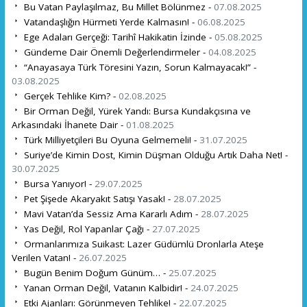
Bu Vatan Paylaşılmaz, Bu Millet Bölünmez -
07.08.2025
Vatandaşlığın Hürmeti Yerde Kalmasın! -
06.08.2025
Ege Adaları Gerçeği: Tarihî Hakikatin İzinde -
05.08.2025
Gündeme Dair Önemli Değerlendirmeler -
04.08.2025
“Anayasaya Türk Töresini Yazın, Sorun Kalmayacak!” -
03.08.2025
Gerçek Tehlike Kim? -
02.08.2025
Bir Orman Değil, Yürek Yandı: Bursa Kundakçısına ve
Arkasındaki İhanete Dair -
01.08.2025
Türk Milliyetçileri Bu Oyuna Gelmemeli! -
31.07.2025
Suriye’de Kimin Dost, Kimin Düşman Olduğu Artık Daha Net! -
30.07.2025
Bursa Yanıyor! -
29.07.2025
Pet Şişede Akaryakıt Satışı Yasak! -
28.07.2025
Mavi Vatan’da Sessiz Ama Kararlı Adım -
28.07.2025
Yas Değil, Rol Yapanlar Çağı -
27.07.2025
Ormanlarımıza Suikast: Lazer Güdümlü Dronlarla Ateşe
Verilen Vatan! -
26.07.2025
Bugün Benim Doğum Günüm… -
25.07.2025
Yanan Orman Değil, Vatanın Kalbidir! -
24.07.2025
Etki Ajanları: Görünmeyen Tehlike! -
22.07.2025