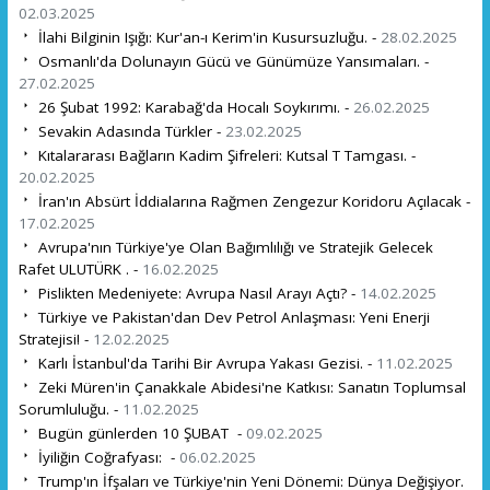
02.03.2025
İlahi Bilginin Işığı: Kur'an-ı Kerim'in Kusursuzluğu. -
28.02.2025
Osmanlı'da Dolunayın Gücü ve Günümüze Yansımaları. -
27.02.2025
26 Şubat 1992: Karabağ'da Hocalı Soykırımı. -
26.02.2025
Sevakin Adasında Türkler -
23.02.2025
Kıtalararası Bağların Kadim Şifreleri: Kutsal T Tamgası. -
20.02.2025
İran'ın Absürt İddialarına Rağmen Zengezur Koridoru Açılacak -
17.02.2025
Avrupa'nın Türkiye'ye Olan Bağımlılığı ve Stratejik Gelecek
Rafet ULUTÜRK . -
16.02.2025
Pislikten Medeniyete: Avrupa Nasıl Arayı Açtı? -
14.02.2025
Türkiye ve Pakistan'dan Dev Petrol Anlaşması: Yeni Enerji
Stratejisi! -
12.02.2025
Karlı İstanbul'da Tarihi Bir Avrupa Yakası Gezisi. -
11.02.2025
Zeki Müren'in Çanakkale Abidesi'ne Katkısı: Sanatın Toplumsal
Sorumluluğu. -
11.02.2025
Bugün günlerden 10 ŞUBAT -
09.02.2025
İyiliğin Coğrafyası: -
06.02.2025
Trump'ın İfşaları ve Türkiye'nin Yeni Dönemi: Dünya Değişiyor.