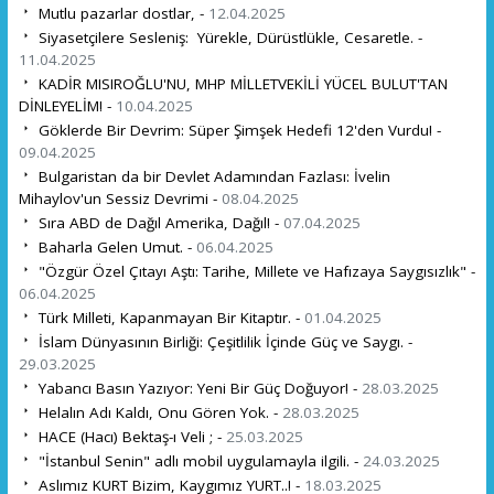
Mutlu pazarlar dostlar, -
12.04.2025
Siyasetçilere Sesleniş: Yürekle, Dürüstlükle, Cesaretle. -
11.04.2025
KADİR MISIROĞLU'NU, MHP MİLLETVEKİLİ YÜCEL BULUT'TAN
DİNLEYELİM! -
10.04.2025
Göklerde Bir Devrim: Süper Şimşek Hedefi 12'den Vurdu! -
09.04.2025
Bulgaristan da bir Devlet Adamından Fazlası: İvelin
Mihaylov'un Sessiz Devrimi -
08.04.2025
Sıra ABD de Dağıl Amerika, Dağıl! -
07.04.2025
Baharla Gelen Umut. -
06.04.2025
"Özgür Özel Çıtayı Aştı: Tarihe, Millete ve Hafızaya Saygısızlık" -
06.04.2025
Türk Milleti, Kapanmayan Bir Kitaptır. -
01.04.2025
İslam Dünyasının Birliği: Çeşitlilik İçinde Güç ve Saygı. -
29.03.2025
Yabancı Basın Yazıyor: Yeni Bir Güç Doğuyor! -
28.03.2025
Helalın Adı Kaldı, Onu Gören Yok. -
28.03.2025
HACE (Hacı) Bektaş-ı Veli ; -
25.03.2025
"İstanbul Senin" adlı mobil uygulamayla ilgili. -
24.03.2025
Aslımız KURT Bizim, Kaygımız YURT..! -
18.03.2025