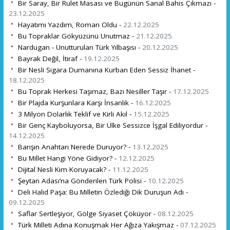
Bir Saray, Bir Rulet Masası ve Bugünün Sanal Bahis Çıkmazı -
23.12.2025
Hayatımı Yazdım, Roman Oldu -
22.12.2025
Bu Topraklar Gökyüzünü Unutmaz -
21.12.2025
Nardugan - Unutturulan Türk Yılbaşısı -
20.12.2025
Bayrak Değil, İtiraf -
19.12.2025
Bir Nesli Sigara Dumanına Kurban Eden Sessiz İhanet -
18.12.2025
Bu Toprak Herkesi Taşımaz, Bazı Nesiller Taşır -
17.12.2025
Bir Plajda Kurşunlara Karşı İnsanlık -
16.12.2025
3 Milyon Dolarlık Teklif ve Kirli Akıl -
15.12.2025
Bir Genç Kayboluyorsa, Bir Ülke Sessizce İşgal Ediliyordur -
14.12.2025
Barışın Anahtarı Nerede Duruyor? -
13.12.2025
Bu Millet Hangi Yöne Gidiyor? -
12.12.2025
Dijital Nesli Kim Koruyacak? -
11.12.2025
Şeytan Adası’na Gönderilen Türk Polisi -
10.12.2025
Deli Halid Paşa: Bu Milletin Özlediği Dik Duruşun Adı -
09.12.2025
Saflar Sertleşiyor, Gölge Siyaset Çöküyor -
08.12.2025
Türk Milleti Adına Konuşmak Her Ağıza Yakışmaz -
07.12.2025