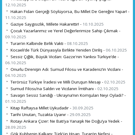
12.10.2025
Hakan Fidan Gerçeği Söylüyorsa, Bu Millet De Gereğini Yapar! -
11.10.2025
Gaziye Saygısızlık, Millete Hakarettir! -
10.10.2025
Çocuk Yazarlarımız ve Yerel Değerlerimize Sahip Çıkmak -
09.10.2025
Turan’ın Kalbinde Birlik Vakti -
08.10.2025
Kocaeli’de Türk Dünyasıyla Birlikte Yeniden Diriliş -
06.10.2025
Sessiz Çığlık, Büyük Vicdan: Gazze'nin Yankısı Türkiye’de -
06.10.2025
Onurlu Direnişin Adı: Sumud Filosu ve Karadeniz’in Vicdanı -
04.10.2025
Terörsüz Türkiye İradesi ve Milli Duruşun Mesajı -
02.10.2025
Sumud Filosu’na Saldırı ve Vicdanın İmtihanı -
02.10.2025
Savaşın Sessiz Sandığı - Ukrayna’nın Komşuları Neyi Oyladı? -
01.10.2025
Kitap Raftaysa Millet Uykudadır -
30.09.2025
Tarihi Unutan, Tuzakta Uyanır -
29.09.2025
Rotayı Ankara Çizer: Ne Batı’ya Yanaşık Ne Doğu’ya Yedek -
28.09.2025
Gök Kubbenin Kalkanı: Türk’ün Hisarı, Turan’ın Nefesi -