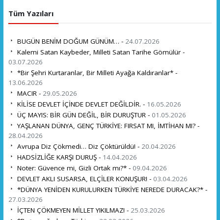
Tüm Yazıları
BUGÜN BENİM DOĞUM GÜNÜM… -
24.07.2026
Kalemi Satan Kaybeder, Milleti Satan Tarihe Gömülür -
03.07.2026
*Bir Şehri Kurtaranlar, Bir Milleti Ayağa Kaldıranlar* -
13.06.2026
MACIR -
29.05.2026
KİLİSE DEVLET İÇİNDE DEVLET DEĞİLDİR. -
16.05.2026
ÜÇ MAYIS: BİR GÜN DEĞİL, BİR DURUŞTUR -
01.05.2026
YAŞLANAN DÜNYA, GENÇ TÜRKİYE: FIRSAT MI, İMTİHAN MI? -
28.04.2026
Avrupa Diz Çökmedi… Diz Çöktürüldü! -
20.04.2026
HADSİZLİĞE KARŞI DURUŞ -
14.04.2026
Noter: Güvence mi, Gizli Ortak mı?* -
09.04.2026
DEVLET AKLI SUSARSA, ELÇİLER KONUŞUR! -
03.04.2026
*DÜNYA YENİDEN KURULURKEN TÜRKİYE NEREDE DURACAK?* -
27.03.2026
İÇTEN ÇÖKMEYEN MİLLET YIKILMAZ! -
25.03.2026