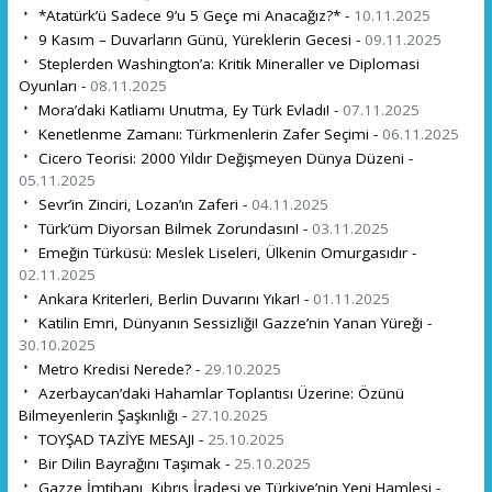
*Atatürk’ü Sadece 9’u 5 Geçe mi Anacağız?* -
10.11.2025
9 Kasım – Duvarların Günü, Yüreklerin Gecesi -
09.11.2025
Steplerden Washington’a: Kritik Mineraller ve Diplomasi
Oyunları -
08.11.2025
Mora’daki Katliamı Unutma, Ey Türk Evladı! -
07.11.2025
Kenetlenme Zamanı: Türkmenlerin Zafer Seçimi -
06.11.2025
Cicero Teorisi: 2000 Yıldır Değişmeyen Dünya Düzeni -
05.11.2025
Sevr’in Zinciri, Lozan’ın Zaferi -
04.11.2025
Türk’üm Diyorsan Bilmek Zorundasın! -
03.11.2025
Emeğin Türküsü: Meslek Liseleri, Ülkenin Omurgasıdır -
02.11.2025
Ankara Kriterleri, Berlin Duvarını Yıkar! -
01.11.2025
Katilin Emri, Dünyanın Sessizliği! Gazze’nin Yanan Yüreği -
30.10.2025
Metro Kredisi Nerede? -
29.10.2025
Azerbaycan’daki Hahamlar Toplantısı Üzerine: Özünü
Bilmeyenlerin Şaşkınlığı -
27.10.2025
TOYŞAD TAZİYE MESAJI -
25.10.2025
Bir Dilin Bayrağını Taşımak -
25.10.2025
Gazze İmtihanı, Kıbrıs İradesi ve Türkiye’nin Yeni Hamlesi -