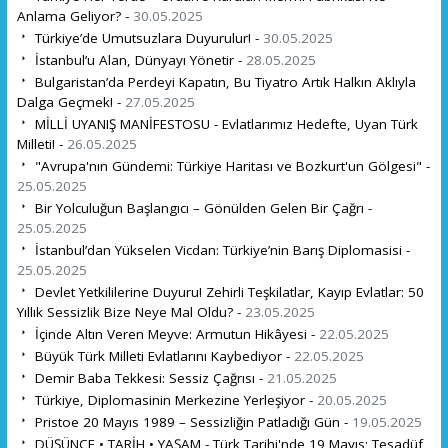
Anlama Geliyor? -
30.05.2025
Türkiye’de Umutsuzlara Duyurulur! -
30.05.2025
İstanbul’u Alan, Dünyayı Yönetir -
28.05.2025
Bulgaristan’da Perdeyi Kapatın, Bu Tiyatro Artık Halkın Aklıyla
Dalga Geçmek! -
27.05.2025
MİLLİ UYANIŞ MANİFESTOSU - Evlatlarımız Hedefte, Uyan Türk
Milleti! -
26.05.2025
"Avrupa'nın Gündemi: Türkiye Haritası ve Bozkurt'un Gölgesi" -
25.05.2025
Bir Yolculuğun Başlangıcı – Gönülden Gelen Bir Çağrı -
25.05.2025
İstanbul’dan Yükselen Vicdan: Türkiye’nin Barış Diplomasisi -
25.05.2025
Devlet Yetkililerine Duyuru! Zehirli Teşkilatlar, Kayıp Evlatlar: 50
Yıllık Sessizlik Bize Neye Mal Oldu? -
23.05.2025
İçinde Altın Veren Meyve: Armutun Hikâyesi -
22.05.2025
Büyük Türk Milleti Evlatlarını Kaybediyor -
22.05.2025
Demir Baba Tekkesi: Sessiz Çağrısı -
21.05.2025
Türkiye, Diplomasinin Merkezine Yerleşiyor -
20.05.2025
Pristoe 20 Mayıs 1989 – Sessizliğin Patladığı Gün -
19.05.2025
DÜŞÜNCE • TARİH • YAŞAM - Türk Tarihi'nde 19 Mayıs; Tesadüf