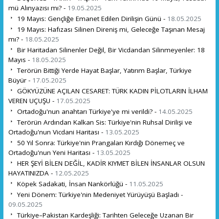
mü Alınyazısı mı? -
19.05.2025
19 Mayıs: Gençliğe Emanet Edilen Dirilişin Günü -
18.05.2025
19 Mayıs: Hafızası Silinen Direniş mi, Geleceğe Taşınan Mesaj
mı? -
18.05.2025
Bir Haritadan Silinenler Değil, Bir Vicdandan Silinmeyenler: 18
Mayıs -
18.05.2025
Terörün Bittiği Yerde Hayat Başlar, Yatırım Başlar, Türkiye
Büyür -
17.05.2025
GÖKYÜZÜNE AÇILAN CESARET: TÜRK KADIN PİLOTLARIN İLHAM
VEREN UÇUŞU -
17.05.2025
Ortadoğu'nun anahtarı Türkiye'ye mi verildi? -
14.05.2025
Terörün Ardından Kalkan Sis: Türkiye'nin Ruhsal Dirilişi ve
Ortadoğu'nun Vicdani Haritası -
13.05.2025
50 Yıl Sonra: Türkiye'nin Prangaları Kırdığı Dönemeç ve
Ortadoğu'nun Yeni Haritası -
13.05.2025
HER ŞEYİ BİLEN DEĞİL, KADİR KIYMET BİLEN İNSANLAR OLSUN
HAYATINIZDA -
12.05.2025
Köpek Sadakati, İnsan Nankörlüğü -
11.05.2025
Yeni Dönem: Türkiye'nin Medeniyet Yürüyüşü Başladı -
09.05.2025
Türkiye–Pakistan Kardeşliği: Tarihten Geleceğe Uzanan Bir