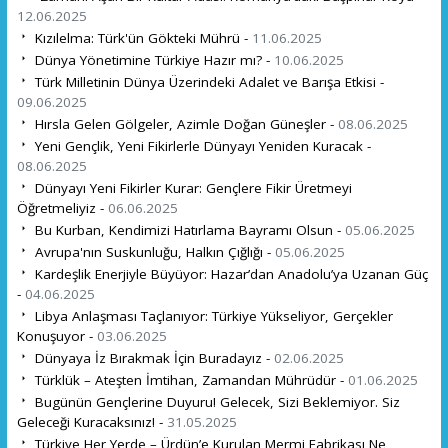
12.06.2025
Kızılelma: Türk'ün Gökteki Mührü -
11.06.2025
Dünya Yönetimine Türkiye Hazır mı? -
10.06.2025
Türk Milletinin Dünya Üzerindeki Adalet ve Barışa Etkisi -
09.06.2025
Hırsla Gelen Gölgeler, Azimle Doğan Güneşler -
08.06.2025
Yeni Gençlik, Yeni Fikirlerle Dünyayı Yeniden Kuracak -
08.06.2025
Dünyayı Yeni Fikirler Kurar: Gençlere Fikir Üretmeyi
Öğretmeliyiz -
06.06.2025
Bu Kurban, Kendimizi Hatırlama Bayramı Olsun -
05.06.2025
Avrupa'nın Suskunluğu, Halkın Çığlığı -
05.06.2025
Kardeşlik Enerjiyle Büyüyor: Hazar’dan Anadolu’ya Uzanan Güç
-
04.06.2025
Libya Anlaşması Taçlanıyor: Türkiye Yükseliyor, Gerçekler
Konuşuyor -
03.06.2025
Dünyaya İz Bırakmak İçin Buradayız -
02.06.2025
Türklük – Ateşten İmtihan, Zamandan Mührüdür -
01.06.2025
Bugünün Gençlerine Duyuru! Gelecek, Sizi Beklemiyor. Siz
Geleceği Kuracaksınız! -
31.05.2025
Türkiye Her Yerde – Ürdün’e Kurulan Mermi Fabrikası Ne