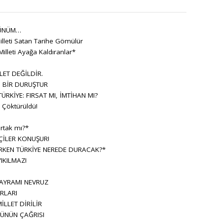
ÜNÜM…
lleti Satan Tarihe Gömülür
Milleti Ayağa Kaldıranlar*
LET DEĞİLDİR.
, BİR DURUŞTUR
RKİYE: FIRSAT MI, İMTİHAN MI?
Çöktürüldü!
rtak mı?*
ÇİLER KONUŞUR!
KEN TÜRKİYE NEREDE DURACAK?*
IKILMAZ!
BAYRAMI NEVRUZ
RLARI
İLLET DİRİLİR
ÜNÜN ÇAĞRISI