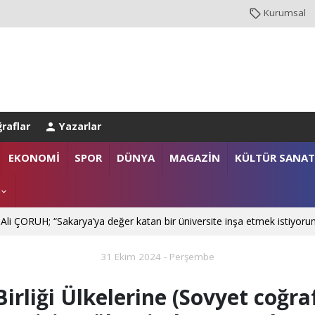
Kurumsal
raflar
Yazarlar
NBUL EMNİYET MÜDÜRLÜĞÜ’NE ATANDI
EKONOMİ
SPOR
DÜNYA
MAGAZİN
KÜLTÜR SANAT
. Mehmet SARIBIYIK'a vefa ziyareti
 Ali ÇORUH; “Sakarya’ya değer katan bir üniversite inşa etmek istiyoru
31 Ekim 2024 - Perşembe
Birliği Ülkelerine (Sovyet coğra