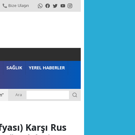
Bize Ulaşın
SAĞLIK
YEREL HABERLER
Ara
m”
fyası) Karşı Rus