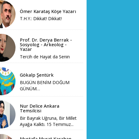
Ömer Karataş Köşe Yazarı
T.H.Y.: Dikkat! Dikkat!
Prof. Dr. Derya Berrak -
Sosyolog - Arkeolog -
Yazar
Tercih de Hayat da Senin
Gökalp Şentürk
BUGÜN BENİM DOĞUM
GÜNÜM…
Nur Delice Ankara
Temsilcisi
Bir Bayrak Uğruna, Bir Millet
Ayağa Kalktı. 15 Temmuz...
Mustafa Murat Karahan