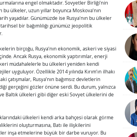
turmalarına engel olmaktadır. Sovyetler Birliği'nin
an bu ülkeler, uzun yıllar boyunca Moskova’nın
 tarih yaşadılar. Günümüzde ise Rusya'nın bu ülkeler
tarihsel bir bağımlılığı günümüz jeopolitik
r.
kelerin birçoğu, Rusya'nın ekonomik, askeri ve siyasi
çinde. Ancak Rusya, ekonomik yaptırımlar, enerji
keri müdahalelerle bu ülkeleri yeniden kendi
jiler uyguluyor. Özellikle 2014 yılında Kırım’ın ilhakı
i çatışmalar, Rusya’nın bağımsız devletlerin
ği gerçeğini gözler önüne serdi. Bu durum, yalnızca
e Baltık ülkeleri gibi diğer eski Sovyet ülkelerini de
aklarındaki ülkeleri kendi arka bahçesi olarak görme
klerini oluşturmasına, Batı ile ilişkilerini
ler inşa etmelerine büyük bir darbe vuruyor. Bu