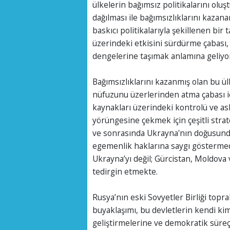
ülkelerin bağımsız politikalarını oluş
dağılması ile bağımsızlıklarını kazan
baskıcı politikalarıyla şekillenen bir
üzerindeki etkisini sürdürme çabası, 
dengelerine taşımak anlamına geliyo
Bağımsızlıklarını kazanmış olan bu ül
nüfuzunu üzerlerinden atma çabası i
kaynakları üzerindeki kontrolü ve as
yörüngesine çekmek için çeşitli strate
ve sonrasında Ukrayna'nın doğusundak
egemenlik haklarına saygı göstermedi
Ukrayna’yı değil; Gürcistan, Moldova v
tedirgin etmekte.
Rusya’nın eski Sovyetler Birliği topr
buyaklaşımı, bu devletlerin kendi kimli
geliştirmelerine ve demokratik süreç