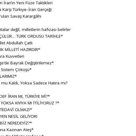
ran’ın Yeni Füze Taktikleri
 Karşı Türkiye–İran Gerçeği
rulan Savaş Karargâhı
lar değil, milletlerin hafızası belirler
ÇÜLÜR… TÜRK ORDUSU TARİHLE*
let Abdullah Çatlı
K MİLLETİ HAZIRDIR*
ara Kuvvetleri
e’de Bayrak Değiştirilemez*
r Sistem Çöküşü*
LARIMIZ*
h mu Kaldı, Yoksa Sadece Hatıra mı?
F İRAN MI, TÜRKİYE Mİ?*
 YOKSA KIYIYA MI İTİLİYORUZ ?*
 TEDAVİ OLMAZ!*
YEN NESİL GELİYOR!
BİZ NEREDEYİZ?*
sına Kazınan Ateş*