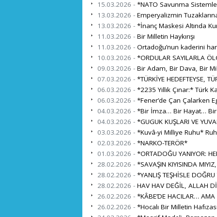
15.03.2026 -
*NATO Savunma Sistemleri İ
13.03.2026 -
Emperyalizmin Tuzaklarına
13.03.2026 -
*İnanç Maskesi Altında Ku
11.03.2026 -
Bir Milletin Haykırışı
11.03.2026 -
Ortadoğu’nun kaderini harita
10.03.2026 -
*ORDULAR SAYILARLA ÖL
09.03.2026 -
Bir Adam, Bir Dava, Bir Mil
07.03.2026 -
*TÜRKİYE HEDEFTEYSE, TÜR
06.03.2026 -
*2235 Yıllık Çınar:* Türk K
06.03.2026 -
*Fener’de Çan Çalarken Eg
04.03.2026 -
*Bir İmza… Bir Hayat… Bi
04.03.2026 -
*GUGUK KUŞLARI VE YUVA
03.03.2026 -
*Kuvâ-yi Milliye Ruhu* Ru
02.03.2026 -
*NARKO-TERÖR*
01.03.2026 -
*ORTADOĞU YANIYOR: HEDE
28.02.2026 -
*SAVAŞIN KIYISINDA MIYIZ,
28.02.2026 -
*YANLIŞ TEŞHİSLE DOĞRU
28.02.2026 -
HAV HAV DEĞİL, ALLAH Dİ
26.02.2026 -
*KÂBE’DE HACILAR… AMA 
26.02.2026 -
*Hocalı Bir Milletin Hafıza