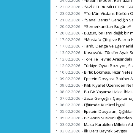
24.02.2026 -
*Maarif Modeli, Ramazan ve
23.02.2026 -
*AZİZ TÜRK MİLLETİNE ÇA
23.02.2026 -
*Türk’ün Vicdanı, Kürt’ün 
21.02.2026 -
*Sanal Bahis* Gençliğin S
20.02.2026 -
*Semerkant’tan Bugüne*
20.02.2026 -
Bugün, bir ismi değil; bir mi
17.02.2026 -
*Mustafa Çiftçi ve Fatma N
17.02.2026 -
Tarih, Denge ve Egemenli
13.02.2026 -
Kosova’da Türk’ün Ayak Se
13.02.2026 -
Töre ile Tevhid Arasındaki
12.02.2026 -
Türkiye Oyun Bozuyor, Si
10.02.2026 -
Birlik Lokması, Hızır Nefes
09.02.2026 -
Epstein Dosyası: Batı’nın A
09.02.2026 -
Kılık Kıyafet Üzerinden Ne
08.02.2026 -
Bu Bir Yaşama Hakkı İhlalid
07.02.2026 -
Zaza Gerçeğini Çarpıtama
06.02.2026 -
Eğitimde Kültürel İşgal
05.02.2026 -
Epstein Dosyaları, Çığlıklar
05.02.2026 -
Bir Asrın Suskunluğundan K
03.02.2026 -
Masa Kurabilen Milletin Adı
03.02.2026 -
İlk Ders Bayrak Sevgisi