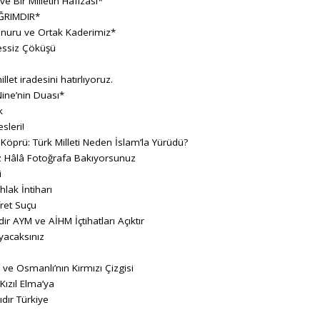
 Bir Milletin Hafızası*
ĞRIMDIR*
Onuru ve Ortak Kaderimiz*
essiz Çöküşü
llet iradesini hatırlıyoruz.
ine’nin Duası*
k
sleri!
 Köprü: Türk Milleti Neden İslam’la Yürüdü?
z Hâlâ Fotoğrafa Bakıyorsunuz
i
hlak İntiharı
fret Suçu
ir AYM ve AİHM İçtihatları Açıktır
yacaksınız
 ve Osmanlı’nın Kırmızı Çizgisi
ızıl Elma’ya
dır Türkiye