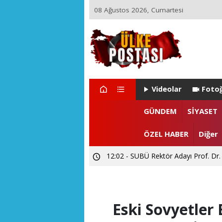
08 Ağustos 2026, Cumartesi
Videolar
Fotoğ
22:29 - ZEYNEP ARI TETİK İSTA
GÜNDEM
SİYASET
15:55 - Levent CANDAN'dan Prof. Dr
ÖZEL HABER
Diğer
12:02 - SUBÜ Rektör Adayı Prof. Dr.
Eski Sovyetler 