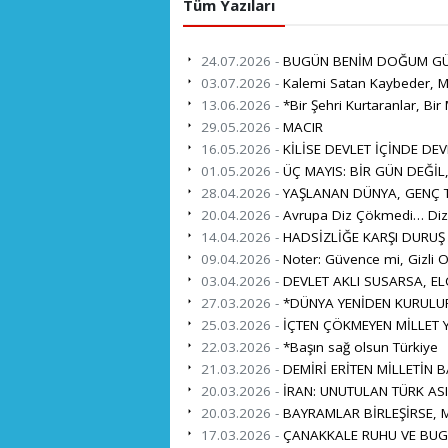
Tüm Yazıları
24.07.2026 -
BUGÜN BENİM DOĞUM G
03.07.2026 -
Kalemi Satan Kaybeder, Mi
13.06.2026 -
*Bir Şehri Kurtaranlar, Bir 
29.05.2026 -
MACIR
16.05.2026 -
KİLİSE DEVLET İÇİNDE DEV
01.05.2026 -
ÜÇ MAYIS: BİR GÜN DEĞİL
28.04.2026 -
YAŞLANAN DÜNYA, GENÇ TÜ
20.04.2026 -
Avrupa Diz Çökmedi… Diz 
14.04.2026 -
HADSİZLİĞE KARŞI DURUŞ
09.04.2026 -
Noter: Güvence mi, Gizli O
03.04.2026 -
DEVLET AKLI SUSARSA, EL
27.03.2026 -
*DÜNYA YENİDEN KURULUR
25.03.2026 -
İÇTEN ÇÖKMEYEN MİLLET Y
22.03.2026 -
*Başın sağ olsun Türkiye
21.03.2026 -
DEMİRİ ERİTEN MİLLETİN 
20.03.2026 -
İRAN: UNUTULAN TÜRK ASI
20.03.2026 -
BAYRAMLAR BİRLEŞİRSE, M
17.03.2026 -
ÇANAKKALE RUHU VE BUG