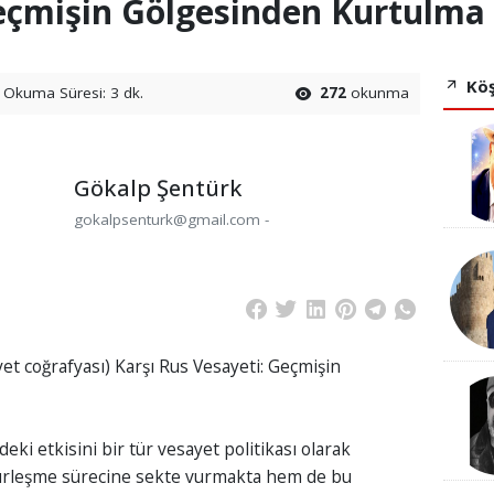
Geçmişin Gölgesinden Kurtulma
Köş
Okuma Süresi: 3 dk.
272
okunma
Gökalp Şentürk
gokalpsenturk@gmail.com -
yet coğrafyası) Karşı Rus Vesayeti: Geçmişin
eki etkisini bir tür vesayet politikası olarak
ürleşme sürecine sekte vurmakta hem de bu