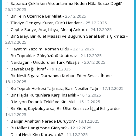
Sapanca Çekilirken Vicdanlarımız Neden Hâlâ Susuz Değil? -
26.12.2025
Bir Telin Üzerinde Bir Millet -
25.12.2025
Türkiye Dengeyi Kurar, Gücü Hatırlatır -
25.12.2025
Cephe Suriye, Araç Libya, Mesaj Ankara -
24.12.2025
Bir Saray, Bir Rulet Masası ve Bugünün Sanal Bahis Çıkmazı -
23.12.2025
Hayatımı Yazdım, Roman Oldu -
22.12.2025
Bu Topraklar Gökyüzünü Unutmaz -
21.12.2025
Nardugan - Unutturulan Türk Yılbaşısı -
20.12.2025
Bayrak Değil, İtiraf -
19.12.2025
Bir Nesli Sigara Dumanına Kurban Eden Sessiz İhanet -
18.12.2025
Bu Toprak Herkesi Taşımaz, Bazı Nesiller Taşır -
17.12.2025
Bir Plajda Kurşunlara Karşı İnsanlık -
16.12.2025
3 Milyon Dolarlık Teklif ve Kirli Akıl -
15.12.2025
Bir Genç Kayboluyorsa, Bir Ülke Sessizce İşgal Ediliyordur -
14.12.2025
Barışın Anahtarı Nerede Duruyor? -
13.12.2025
Bu Millet Hangi Yöne Gidiyor? -
12.12.2025
Dijital Nesli Kim Koruyacak? -
11.12.2025