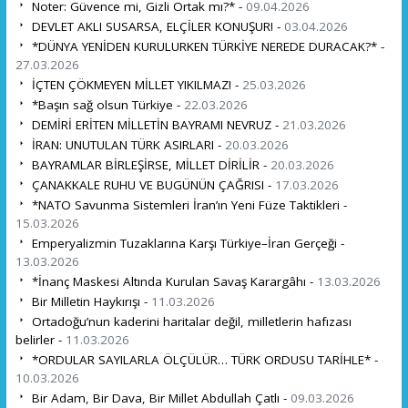
Noter: Güvence mi, Gizli Ortak mı?* -
09.04.2026
DEVLET AKLI SUSARSA, ELÇİLER KONUŞUR! -
03.04.2026
*DÜNYA YENİDEN KURULURKEN TÜRKİYE NEREDE DURACAK?* -
27.03.2026
İÇTEN ÇÖKMEYEN MİLLET YIKILMAZ! -
25.03.2026
*Başın sağ olsun Türkiye -
22.03.2026
DEMİRİ ERİTEN MİLLETİN BAYRAMI NEVRUZ -
21.03.2026
İRAN: UNUTULAN TÜRK ASIRLARI -
20.03.2026
BAYRAMLAR BİRLEŞİRSE, MİLLET DİRİLİR -
20.03.2026
ÇANAKKALE RUHU VE BUGÜNÜN ÇAĞRISI -
17.03.2026
*NATO Savunma Sistemleri İran’ın Yeni Füze Taktikleri -
15.03.2026
Emperyalizmin Tuzaklarına Karşı Türkiye–İran Gerçeği -
13.03.2026
*İnanç Maskesi Altında Kurulan Savaş Karargâhı -
13.03.2026
Bir Milletin Haykırışı -
11.03.2026
Ortadoğu’nun kaderini haritalar değil, milletlerin hafızası
belirler -
11.03.2026
*ORDULAR SAYILARLA ÖLÇÜLÜR… TÜRK ORDUSU TARİHLE* -
10.03.2026
Bir Adam, Bir Dava, Bir Millet Abdullah Çatlı -
09.03.2026