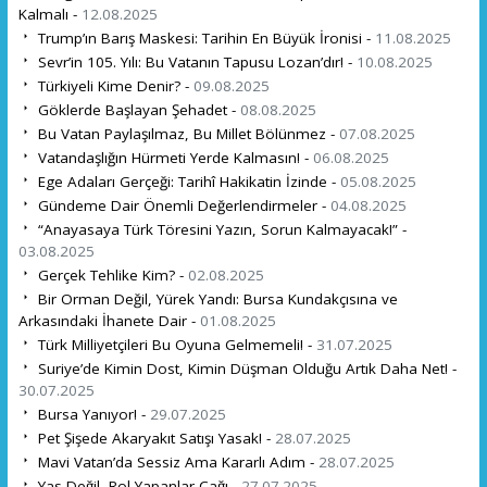
Kalmalı -
12.08.2025
Trump’ın Barış Maskesi: Tarihin En Büyük İronisi -
11.08.2025
Sevr’in 105. Yılı: Bu Vatanın Tapusu Lozan’dır! -
10.08.2025
Türkiyeli Kime Denir? -
09.08.2025
Göklerde Başlayan Şehadet -
08.08.2025
Bu Vatan Paylaşılmaz, Bu Millet Bölünmez -
07.08.2025
Vatandaşlığın Hürmeti Yerde Kalmasın! -
06.08.2025
Ege Adaları Gerçeği: Tarihî Hakikatin İzinde -
05.08.2025
Gündeme Dair Önemli Değerlendirmeler -
04.08.2025
“Anayasaya Türk Töresini Yazın, Sorun Kalmayacak!” -
03.08.2025
Gerçek Tehlike Kim? -
02.08.2025
Bir Orman Değil, Yürek Yandı: Bursa Kundakçısına ve
Arkasındaki İhanete Dair -
01.08.2025
Türk Milliyetçileri Bu Oyuna Gelmemeli! -
31.07.2025
Suriye’de Kimin Dost, Kimin Düşman Olduğu Artık Daha Net! -
30.07.2025
Bursa Yanıyor! -
29.07.2025
Pet Şişede Akaryakıt Satışı Yasak! -
28.07.2025
Mavi Vatan’da Sessiz Ama Kararlı Adım -
28.07.2025
Yas Değil, Rol Yapanlar Çağı -
27.07.2025