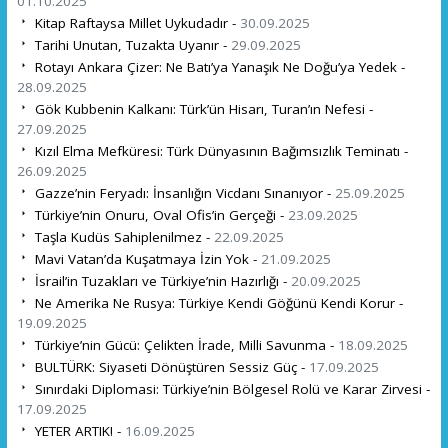
01.10.2025
Kitap Raftaysa Millet Uykudadır -
30.09.2025
Tarihi Unutan, Tuzakta Uyanır -
29.09.2025
Rotayı Ankara Çizer: Ne Batı’ya Yanaşık Ne Doğu’ya Yedek -
28.09.2025
Gök Kubbenin Kalkanı: Türk’ün Hisarı, Turan’ın Nefesi -
27.09.2025
Kızıl Elma Mefküresi: Türk Dünyasının Bağımsızlık Teminatı -
26.09.2025
Gazze’nin Feryadı: İnsanlığın Vicdanı Sınanıyor -
25.09.2025
Türkiye’nin Onuru, Oval Ofis’in Gerçeği -
23.09.2025
Taşla Kudüs Sahiplenilmez -
22.09.2025
Mavi Vatan’da Kuşatmaya İzin Yok -
21.09.2025
İsrail’in Tuzakları ve Türkiye’nin Hazırlığı -
20.09.2025
Ne Amerika Ne Rusya: Türkiye Kendi Göğünü Kendi Korur -
19.09.2025
Türkiye’nin Gücü: Çelikten İrade, Milli Savunma -
18.09.2025
BULTÜRK: Siyaseti Dönüştüren Sessiz Güç -
17.09.2025
Sınırdaki Diplomasi: Türkiye’nin Bölgesel Rolü ve Karar Zirvesi -
17.09.2025
YETER ARTIK! -
16.09.2025