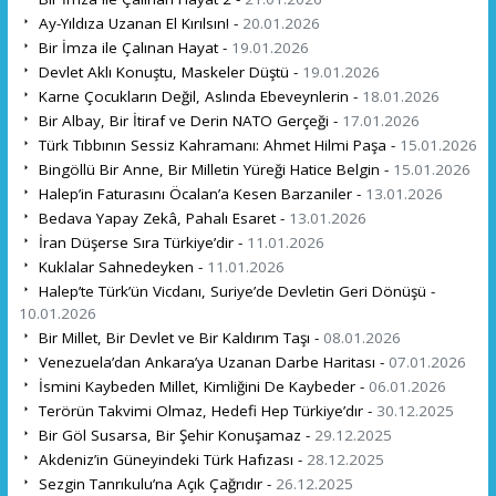
Ay-Yıldıza Uzanan El Kırılsın! -
20.01.2026
Bir İmza ile Çalınan Hayat -
19.01.2026
Devlet Aklı Konuştu, Maskeler Düştü -
19.01.2026
Karne Çocukların Değil, Aslında Ebeveynlerin -
18.01.2026
Bir Albay, Bir İtiraf ve Derin NATO Gerçeği -
17.01.2026
Türk Tıbbının Sessiz Kahramanı: Ahmet Hilmi Paşa -
15.01.2026
Bingöllü Bir Anne, Bir Milletin Yüreği Hatice Belgin -
15.01.2026
Halep’in Faturasını Öcalan’a Kesen Barzaniler -
13.01.2026
Bedava Yapay Zekâ, Pahalı Esaret -
13.01.2026
İran Düşerse Sıra Türkiye’dir -
11.01.2026
Kuklalar Sahnedeyken -
11.01.2026
Halep’te Türk’ün Vicdanı, Suriye’de Devletin Geri Dönüşü -
10.01.2026
Bir Millet, Bir Devlet ve Bir Kaldırım Taşı -
08.01.2026
Venezuela’dan Ankara’ya Uzanan Darbe Haritası -
07.01.2026
İsmini Kaybeden Millet, Kimliğini De Kaybeder -
06.01.2026
Terörün Takvimi Olmaz, Hedefi Hep Türkiye’dır -
30.12.2025
Bir Göl Susarsa, Bir Şehir Konuşamaz -
29.12.2025
Akdeniz’in Güneyindeki Türk Hafızası -
28.12.2025
Sezgin Tanrıkulu’na Açık Çağrıdır -
26.12.2025