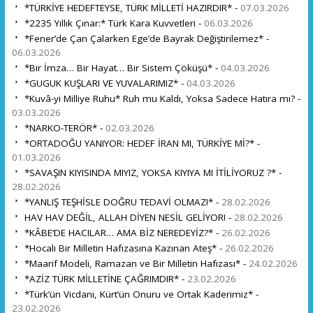
*TÜRKİYE HEDEFTEYSE, TÜRK MİLLETİ HAZIRDIR* -
07.03.2026
*2235 Yıllık Çınar:* Türk Kara Kuvvetleri -
06.03.2026
*Fener’de Çan Çalarken Ege’de Bayrak Değiştirilemez* -
06.03.2026
*Bir İmza… Bir Hayat… Bir Sistem Çöküşü* -
04.03.2026
*GUGUK KUŞLARI VE YUVALARIMIZ* -
04.03.2026
*Kuvâ-yi Milliye Ruhu* Ruh mu Kaldı, Yoksa Sadece Hatıra mı? -
03.03.2026
*NARKO-TERÖR* -
02.03.2026
*ORTADOĞU YANIYOR: HEDEF İRAN MI, TÜRKİYE Mİ?* -
01.03.2026
*SAVAŞIN KIYISINDA MIYIZ, YOKSA KIYIYA MI İTİLİYORUZ ?* -
28.02.2026
*YANLIŞ TEŞHİSLE DOĞRU TEDAVİ OLMAZ!* -
28.02.2026
HAV HAV DEĞİL, ALLAH DİYEN NESİL GELİYOR! -
28.02.2026
*KÂBE’DE HACILAR… AMA BİZ NEREDEYİZ?* -
26.02.2026
*Hocalı Bir Milletin Hafızasına Kazınan Ateş* -
26.02.2026
*Maarif Modeli, Ramazan ve Bir Milletin Hafızası* -
24.02.2026
*AZİZ TÜRK MİLLETİNE ÇAĞRIMDIR* -
23.02.2026
*Türk’ün Vicdanı, Kürt’ün Onuru ve Ortak Kaderimiz* -
23.02.2026