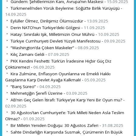
Gündem: Şehitlerimizin Kanı, Avrupa’nın Maskesi -
15.09.2025
Türkmeneli’nden Yörük Beylerine: Söğüt’te Birlik Yürüyüşü -
14.09.2025
Eylüller Ölmez, Dirilişimiz Ölümsüzdür -
13.09.2025
Derin NATO’nun Türkiye’deki Gölgesi -
11.09.2025
Hatay: Sınırdaki Işık, Milletimizin Onur Mührü -
10.09.2025
Türkiye Cumhuriyeti Devleti Yüzyılı Manifestosu -
09.09.2025
“Washington’da Çöken Maskeler” -
08.09.2025
Kılıç Zamanı Geldi -
07.09.2025
PKK Kendini Feshetti: Türk’ün İradesine Hiçbir Güç Diz
Çöktüremez! -
06.09.2025
Kira Zulmüne, Enflasyon Oyunlarına ve Emekli Hakkı
Gasplarına Karşı Devlet Ayağa Kalkmalı! -
05.09.2025
“Barış Süreci” -
04.09.2025
Mehmetçiğin Şerefi Üzerine -
03.09.2025
AB’nin Geç Gelen İtirafı: Türkiye’ye Karşı Yeni Bir Oyun mu? -
02.09.2025
30 Ağustos’tan Cumhuriyet’e: Türk Milleti Neden Asla Teslim
Olmaz? -
01.09.2025
Bir Milletin Yeniden Doğuşu: 30 Ağustos Zaferi -
31.08.2025
Sahte Dindarlığın Karşısında Susmak, Çürümenin En Büyük