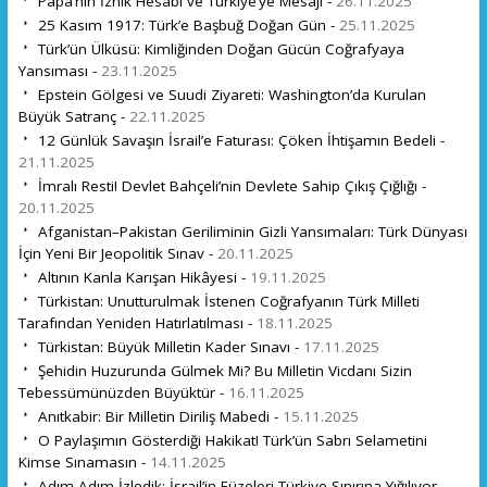
Papa’nın İznik Hesabı ve Türkiye’ye Mesajı -
26.11.2025
25 Kasım 1917: Türk’e Başbuğ Doğan Gün -
25.11.2025
Türk’ün Ülküsü: Kimliğinden Doğan Gücün Coğrafyaya
Yansıması -
23.11.2025
Epstein Gölgesi ve Suudi Ziyareti: Washington’da Kurulan
Büyük Satranç -
22.11.2025
12 Günlük Savaşın İsrail’e Faturası: Çöken İhtişamın Bedeli -
21.11.2025
İmralı Resti! Devlet Bahçeli’nin Devlete Sahip Çıkış Çığlığı -
20.11.2025
Afganistan–Pakistan Geriliminin Gizli Yansımaları: Türk Dünyası
İçin Yeni Bir Jeopolitik Sınav -
20.11.2025
Altının Kanla Karışan Hikâyesi -
19.11.2025
Türkistan: Unutturulmak İstenen Coğrafyanın Türk Milleti
Tarafından Yeniden Hatırlatılması -
18.11.2025
Türkistan: Büyük Milletin Kader Sınavı -
17.11.2025
Şehidin Huzurunda Gülmek Mi? Bu Milletin Vicdanı Sizin
Tebessümünüzden Büyüktür -
16.11.2025
Anıtkabir: Bir Milletin Diriliş Mabedi -
15.11.2025
O Paylaşımın Gösterdiği Hakikat! Türk’ün Sabrı Selametini
Kimse Sınamasın -
14.11.2025
Adım Adım İzledik: İsrail’in Füzeleri Türkiye Sınırına Yığılıyor -