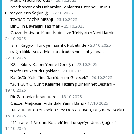
Metro Kredisi Nerede? -
29.10.2025
Azerbaycan’daki Hahamlar Toplantısı Üzerine: Özünü
Bilmeyenlerin Şaşkınlığı -
27.10.2025
TOYŞAD TAZİYE MESAJI -
25.10.2025
Bir Dilin Bayrağını Taşımak -
25.10.2025
Gazze İmtihanı, Kıbrıs İradesi ve Türkiye’nin Yeni Hamlesi -
24.10.2025
İsrail Kaçıyor, Türkiye İnsanlık Nöbetinde -
23.10.2025
Bağımlılıkla Mücadele: Türk İradesinin Diriliş Davası -
22.10.2025
82. İl Kıbrıs: Kalbin Yerine Dönüşü -
22.10.2025
“Defolun! Yahudi Uşakları” -
21.10.2025
Kudüs’ün Yolu Yine Şam’dan mı Geçecek? -
20.10.2025
“364 Gün O Gün”: Kalemle Yazılmış Bir Minnet Destanı -
19.10.2025
Bir Zamanlar İnsan Vardı -
18.10.2025
Gazze: Ateşkesin Ardındaki Yarım Barış -
17.10.2025
“Mavi Vatan’da Yükselen Ses: Dosta Güven, Düşmana Korku” -
16.10.2025
"41 İrade, 1 Vicdan: Kocaeli’den Türkiye’ye Umut Çağrısı" -
14.10.2025