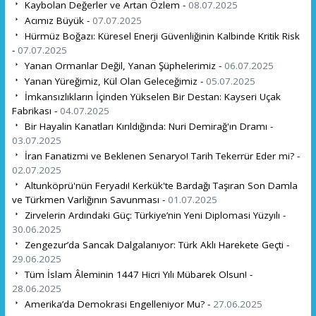
Kaybolan Değerler ve Artan Özlem -
08.07.2025
Acımız Büyük -
07.07.2025
Hürmüz Boğazı: Küresel Enerji Güvenliğinin Kalbinde Kritik Risk
-
07.07.2025
Yanan Ormanlar Değil, Yanan Şüphelerimiz -
06.07.2025
Yanan Yüreğimiz, Kül Olan Geleceğimiz -
05.07.2025
İmkansızlıkların İçinden Yükselen Bir Destan: Kayseri Uçak
Fabrikası -
04.07.2025
Bir Hayalin Kanatları Kırıldığında: Nuri Demirağ'ın Dramı -
03.07.2025
İran Fanatizmi ve Beklenen Senaryo! Tarih Tekerrür Eder mi? -
02.07.2025
Altunköprü'nün Feryadı! Kerkük'te Bardağı Taşıran Son Damla
ve Türkmen Varlığının Savunması -
01.07.2025
Zirvelerin Ardındaki Güç: Türkiye’nin Yeni Diplomasi Yüzyılı -
30.06.2025
Zengezur’da Sancak Dalgalanıyor: Türk Aklı Harekete Geçti -
29.06.2025
Tüm İslam Âleminin 1447 Hicri Yılı Mübarek Olsun! -
28.06.2025
Amerika’da Demokrasi Engelleniyor Mu? -
27.06.2025