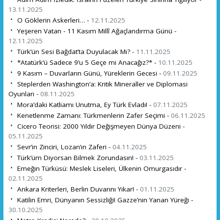
13.11.2025
O Göklerin Askerleri… -
12.11.2025
Yeşeren Vatan - 11 Kasım Millî Ağaçlandırma Günü -
12.11.2025
Türk’ün Sesi Bağdat’ta Duyulacak Mı? -
11.11.2025
*Atatürk’ü Sadece 9’u 5 Geçe mi Anacağız?* -
10.11.2025
9 Kasım – Duvarların Günü, Yüreklerin Gecesi -
09.11.2025
Steplerden Washington’a: Kritik Mineraller ve Diplomasi
Oyunları -
08.11.2025
Mora’daki Katliamı Unutma, Ey Türk Evladı! -
07.11.2025
Kenetlenme Zamanı: Türkmenlerin Zafer Seçimi -
06.11.2025
Cicero Teorisi: 2000 Yıldır Değişmeyen Dünya Düzeni -
05.11.2025
Sevr’in Zinciri, Lozan’ın Zaferi -
04.11.2025
Türk’üm Diyorsan Bilmek Zorundasın! -
03.11.2025
Emeğin Türküsü: Meslek Liseleri, Ülkenin Omurgasıdır -
02.11.2025
Ankara Kriterleri, Berlin Duvarını Yıkar! -
01.11.2025
Katilin Emri, Dünyanın Sessizliği! Gazze’nin Yanan Yüreği -
30.10.2025