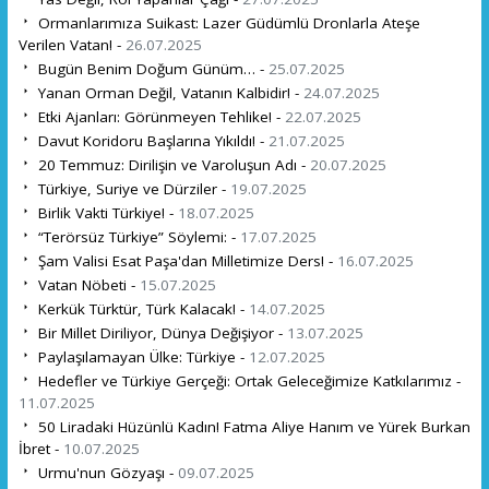
Ormanlarımıza Suikast: Lazer Güdümlü Dronlarla Ateşe
Verilen Vatan! -
26.07.2025
Bugün Benim Doğum Günüm… -
25.07.2025
Yanan Orman Değil, Vatanın Kalbidir! -
24.07.2025
Etki Ajanları: Görünmeyen Tehlike! -
22.07.2025
Davut Koridoru Başlarına Yıkıldı! -
21.07.2025
20 Temmuz: Dirilişin ve Varoluşun Adı -
20.07.2025
Türkiye, Suriye ve Dürziler -
19.07.2025
Birlik Vakti Türkiye! -
18.07.2025
“Terörsüz Türkiye” Söylemi: -
17.07.2025
Şam Valisi Esat Paşa'dan Milletimize Ders! -
16.07.2025
Vatan Nöbeti -
15.07.2025
Kerkük Türktür, Türk Kalacak! -
14.07.2025
Bir Millet Diriliyor, Dünya Değişiyor -
13.07.2025
Paylaşılamayan Ülke: Türkiye -
12.07.2025
Hedefler ve Türkiye Gerçeği: Ortak Geleceğimize Katkılarımız -
11.07.2025
50 Liradaki Hüzünlü Kadın! Fatma Aliye Hanım ve Yürek Burkan
İbret -
10.07.2025
Urmu'nun Gözyaşı -
09.07.2025