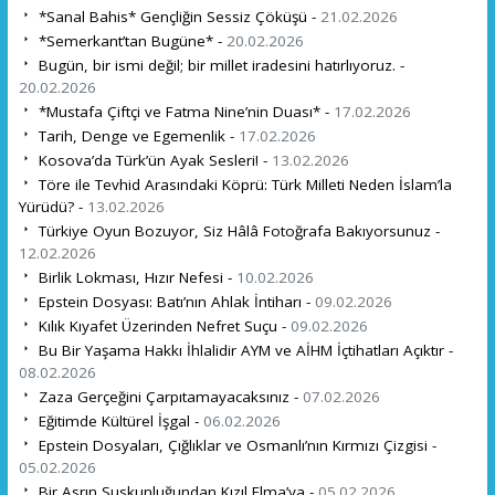
*Sanal Bahis* Gençliğin Sessiz Çöküşü -
21.02.2026
*Semerkant’tan Bugüne* -
20.02.2026
Bugün, bir ismi değil; bir millet iradesini hatırlıyoruz. -
20.02.2026
*Mustafa Çiftçi ve Fatma Nine’nin Duası* -
17.02.2026
Tarih, Denge ve Egemenlik -
17.02.2026
Kosova’da Türk’ün Ayak Sesleri! -
13.02.2026
Töre ile Tevhid Arasındaki Köprü: Türk Milleti Neden İslam’la
Yürüdü? -
13.02.2026
Türkiye Oyun Bozuyor, Siz Hâlâ Fotoğrafa Bakıyorsunuz -
12.02.2026
Birlik Lokması, Hızır Nefesi -
10.02.2026
Epstein Dosyası: Batı’nın Ahlak İntiharı -
09.02.2026
Kılık Kıyafet Üzerinden Nefret Suçu -
09.02.2026
Bu Bir Yaşama Hakkı İhlalidir AYM ve AİHM İçtihatları Açıktır -
08.02.2026
Zaza Gerçeğini Çarpıtamayacaksınız -
07.02.2026
Eğitimde Kültürel İşgal -
06.02.2026
Epstein Dosyaları, Çığlıklar ve Osmanlı’nın Kırmızı Çizgisi -
05.02.2026
Bir Asrın Suskunluğundan Kızıl Elma’ya -
05.02.2026