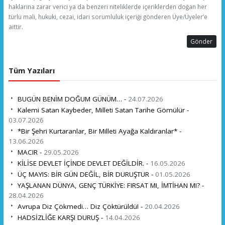
haklarına zarar verici ya da benzeri niteliklerde içeriklerden doğan her
türlü mali, hukuki, cezai, idari sorumluluk içeriği gönderen Üye/Üyeler’e
aittir.
Gönder
Tüm Yazıları
BUGÜN BENİM DOĞUM GÜNÜM… -
24.07.2026
Kalemi Satan Kaybeder, Milleti Satan Tarihe Gömülür -
03.07.2026
*Bir Şehri Kurtaranlar, Bir Milleti Ayağa Kaldıranlar* -
13.06.2026
MACIR -
29.05.2026
KİLİSE DEVLET İÇİNDE DEVLET DEĞİLDİR. -
16.05.2026
ÜÇ MAYIS: BİR GÜN DEĞİL, BİR DURUŞTUR -
01.05.2026
YAŞLANAN DÜNYA, GENÇ TÜRKİYE: FIRSAT MI, İMTİHAN MI? -
28.04.2026
Avrupa Diz Çökmedi… Diz Çöktürüldü! -
20.04.2026
HADSİZLİĞE KARŞI DURUŞ -
14.04.2026