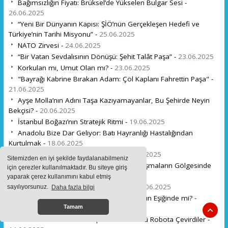
Bağımsızlığın Fiyatı: Brüksel’de Yükselen Bulgar Sesi -
26.06.2025
“Yeni Bir Dünyanın Kapısı: ŞİÖ’nün Gerçekleşen Hedefi ve
Türkiye’nin Tarihi Misyonu” -
25.06.2025
NATO Zirvesi -
24.06.2025
“Bir Vatan Sevdalısının Dönüşü: Şehit Talât Paşa” -
23.06.2025
Korkulan mı, Umut Olan mı? -
23.06.2025
"Bayrağı Kabrine Bırakan Adam: Çöl Kaplanı Fahrettin Paşa" -
21.06.2025
Ayşe Molla’nın Adını Taşa Kazıyamayanlar, Bu Şehirde Neyin
Bekçisi? -
20.06.2025
İstanbul Boğazı’nın Stratejik Ritmi -
19.06.2025
Anadolu Bize Dar Geliyor: Batı Hayranlığı Hastalığından
Kurtulmak -
18.06.2025
Perdenin Önü İran, Arkası İsrail: -
18.06.2025
Sitemizden en iyi şekilde faydalanabilmeniz
"Vadedilmiş Topraklar" ve Bölgesel Çatışmaların Gölgesinde
için çerezler kullanılmaktadır. Bu siteye giriş
Kürtlerin Konumu -
17.06.2025
yaparak çerez kullanımını kabul etmiş
İran Kimliği Üzerine Bir Sorgulama: -
16.06.2025
sayılıyorsunuz.
Daha fazla bilgi
Ortadoğu’nun Barut Fıçısı: Yeni Bir Savaşın Eşiğinde mi? -
15.06.2025
Tamam
Unutmak İhanettir: Rodopların Bülbülünü Robota Çevirdiler -