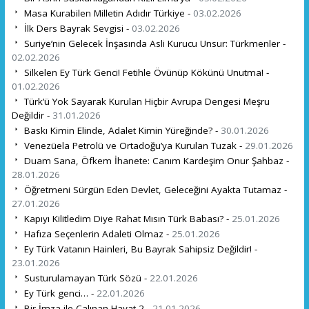
Masa Kurabilen Milletin Adıdır Türkiye -
03.02.2026
İlk Ders Bayrak Sevgisi -
03.02.2026
Suriye’nin Gelecek İnşasında Asli Kurucu Unsur: Türkmenler -
02.02.2026
Silkelen Ey Türk Genci! Fetihle Övünüp Kökünü Unutma! -
01.02.2026
Türk’ü Yok Sayarak Kurulan Hiçbir Avrupa Dengesi Meşru
Değildir -
31.01.2026
Baskı Kimin Elinde, Adalet Kimin Yüreğinde? -
30.01.2026
Venezüela Petrolü ve Ortadoğu’ya Kurulan Tuzak -
29.01.2026
Duam Sana, Öfkem İhanete: Canım Kardeşim Onur Şahbaz -
28.01.2026
Öğretmeni Sürgün Eden Devlet, Geleceğini Ayakta Tutamaz -
27.01.2026
Kapıyı Kilitledim Diye Rahat Mısın Türk Babası? -
25.01.2026
Hafıza Seçenlerin Adaleti Olmaz -
25.01.2026
Ey Türk Vatanın Hainleri, Bu Bayrak Sahipsiz Değildir! -
23.01.2026
Susturulamayan Türk Sözü -
22.01.2026
Ey Türk genci… -
22.01.2026
Bir İmza ile Çalınan Hayat 2 -
21.01.2026