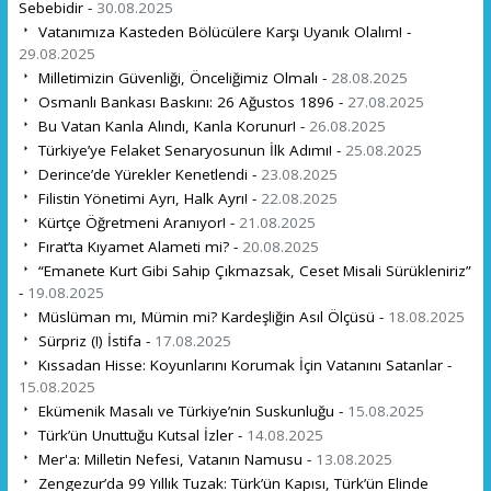
Sebebidir -
30.08.2025
Vatanımıza Kasteden Bölücülere Karşı Uyanık Olalım! -
29.08.2025
Milletimizin Güvenliği, Önceliğimiz Olmalı -
28.08.2025
Osmanlı Bankası Baskını: 26 Ağustos 1896 -
27.08.2025
Bu Vatan Kanla Alındı, Kanla Korunur! -
26.08.2025
Türkiye’ye Felaket Senaryosunun İlk Adımı! -
25.08.2025
Derince’de Yürekler Kenetlendi -
23.08.2025
Filistin Yönetimi Ayrı, Halk Ayrı! -
22.08.2025
Kürtçe Öğretmeni Aranıyor! -
21.08.2025
Fırat’ta Kıyamet Alameti mi? -
20.08.2025
“Emanete Kurt Gibi Sahip Çıkmazsak, Ceset Misali Sürükleniriz”
-
19.08.2025
Müslüman mı, Mümin mi? Kardeşliğin Asıl Ölçüsü -
18.08.2025
Sürpriz (!) İstifa -
17.08.2025
Kıssadan Hisse: Koyunlarını Korumak İçin Vatanını Satanlar -
15.08.2025
Ekümenik Masalı ve Türkiye’nin Suskunluğu -
15.08.2025
Türk’ün Unuttuğu Kutsal İzler -
14.08.2025
Mer'a: Milletin Nefesi, Vatanın Namusu -
13.08.2025
Zengezur’da 99 Yıllık Tuzak: Türk’ün Kapısı, Türk’ün Elinde