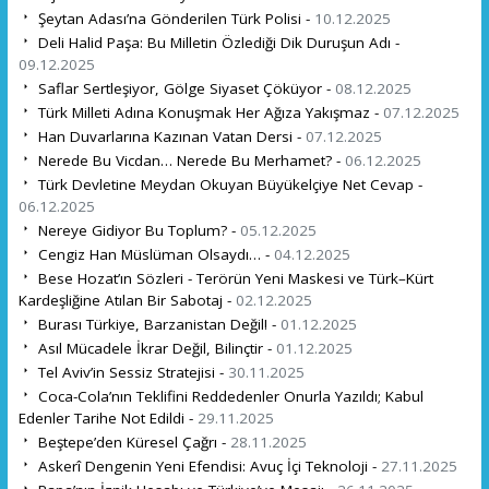
Şeytan Adası’na Gönderilen Türk Polisi -
10.12.2025
Deli Halid Paşa: Bu Milletin Özlediği Dik Duruşun Adı -
09.12.2025
Saflar Sertleşiyor, Gölge Siyaset Çöküyor -
08.12.2025
Türk Milleti Adına Konuşmak Her Ağıza Yakışmaz -
07.12.2025
Han Duvarlarına Kazınan Vatan Dersi -
07.12.2025
Nerede Bu Vicdan… Nerede Bu Merhamet? -
06.12.2025
Türk Devletine Meydan Okuyan Büyükelçiye Net Cevap -
06.12.2025
Nereye Gidiyor Bu Toplum? -
05.12.2025
Cengiz Han Müslüman Olsaydı… -
04.12.2025
Bese Hozat’ın Sözleri - Terörün Yeni Maskesi ve Türk–Kürt
Kardeşliğine Atılan Bir Sabotaj -
02.12.2025
Burası Türkiye, Barzanistan Değil! -
01.12.2025
Asıl Mücadele İkrar Değil, Bilinçtir -
01.12.2025
Tel Aviv’in Sessiz Stratejisi -
30.11.2025
Coca-Cola’nın Teklifini Reddedenler Onurla Yazıldı; Kabul
Edenler Tarihe Not Edildi -
29.11.2025
Beştepe’den Küresel Çağrı -
28.11.2025
Askerî Dengenin Yeni Efendisi: Avuç İçi Teknoloji -
27.11.2025