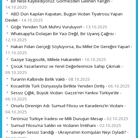
Bir Nesli Kaybediyoruz: Görmezden Gelinen Yangın -
14.10.2025
ABD Dün Kapıları Kapatan, Bugün Vicdan Tiyatrosu Yapan
Devlet -
14.10.2025
Göğe Yeniden Türk Mührü Vuruluyor! -
13.10.2025
Whatsapp’ta Dolaşan Bir Yazı Değil, Bir Uyanış Çağrısı -
12.10.2025
Hakan Fidan Gerçeği Söylüyorsa, Bu Millet De Gereğini Yapar! -
11.10.2025
Gaziye Saygısızlık, Millete Hakarettir! -
10.10.2025
Çocuk Yazarlarımız ve Yerel Değerlerimize Sahip Çıkmak -
09.10.2025
Turan’ın Kalbinde Birlik Vakti -
08.10.2025
Kocaeli’de Türk Dünyasıyla Birlikte Yeniden Diriliş -
06.10.2025
Sessiz Çığlık, Büyük Vicdan: Gazze'nin Yankısı Türkiye’de -
06.10.2025
Onurlu Direnişin Adı: Sumud Filosu ve Karadeniz’in Vicdanı -
04.10.2025
Terörsüz Türkiye İradesi ve Milli Duruşun Mesajı -
02.10.2025
Sumud Filosu’na Saldırı ve Vicdanın İmtihanı -
02.10.2025
Savaşın Sessiz Sandığı - Ukrayna’nın Komşuları Neyi Oyladı? -