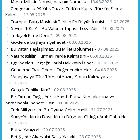
Mer'a: Milletin Nefesi, Vatanın Namusu -
13.08.2025
Zengezur’da 99 Yıllık Tuzak: Türk’ün Kapısı, Türk’ün Elinde
Kalmalı -
12.08.2025
Trump’ın Barış Maskesi: Tarihin En Büyük İronisi -
11.08.2025
Sevr’in 105. Yılı: Bu Vatanın Tapusu Lozan’dır! -
10.08.2025
Türkiyeli Kime Denir? -
09.08.2025
Göklerde Başlayan Şehadet -
08.08.2025
Bu Vatan Paylaşılmaz, Bu Millet Bölünmez -
07.08.2025
Vatandaşlığın Hürmeti Yerde Kalmasın! -
06.08.2025
Ege Adaları Gerçeği: Tarihî Hakikatin İzinde -
05.08.2025
Gündeme Dair Önemli Değerlendirmeler -
04.08.2025
“Anayasaya Türk Töresini Yazın, Sorun Kalmayacak!” -
03.08.2025
Gerçek Tehlike Kim? -
02.08.2025
Bir Orman Değil, Yürek Yandı: Bursa Kundakçısına ve
Arkasındaki İhanete Dair -
01.08.2025
Türk Milliyetçileri Bu Oyuna Gelmemeli! -
31.07.2025
Suriye’de Kimin Dost, Kimin Düşman Olduğu Artık Daha Net! -
30.07.2025
Bursa Yanıyor! -
29.07.2025
Pet Şişede Akaryakıt Satışı Yasak! -
28.07.2025