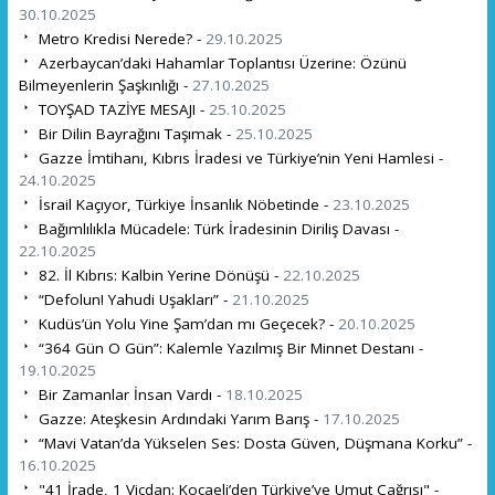
30.10.2025
Metro Kredisi Nerede? -
29.10.2025
Azerbaycan’daki Hahamlar Toplantısı Üzerine: Özünü
Bilmeyenlerin Şaşkınlığı -
27.10.2025
TOYŞAD TAZİYE MESAJI -
25.10.2025
Bir Dilin Bayrağını Taşımak -
25.10.2025
Gazze İmtihanı, Kıbrıs İradesi ve Türkiye’nin Yeni Hamlesi -
24.10.2025
İsrail Kaçıyor, Türkiye İnsanlık Nöbetinde -
23.10.2025
Bağımlılıkla Mücadele: Türk İradesinin Diriliş Davası -
22.10.2025
82. İl Kıbrıs: Kalbin Yerine Dönüşü -
22.10.2025
“Defolun! Yahudi Uşakları” -
21.10.2025
Kudüs’ün Yolu Yine Şam’dan mı Geçecek? -
20.10.2025
“364 Gün O Gün”: Kalemle Yazılmış Bir Minnet Destanı -
19.10.2025
Bir Zamanlar İnsan Vardı -
18.10.2025
Gazze: Ateşkesin Ardındaki Yarım Barış -
17.10.2025
“Mavi Vatan’da Yükselen Ses: Dosta Güven, Düşmana Korku” -
16.10.2025
"41 İrade, 1 Vicdan: Kocaeli’den Türkiye’ye Umut Çağrısı" -