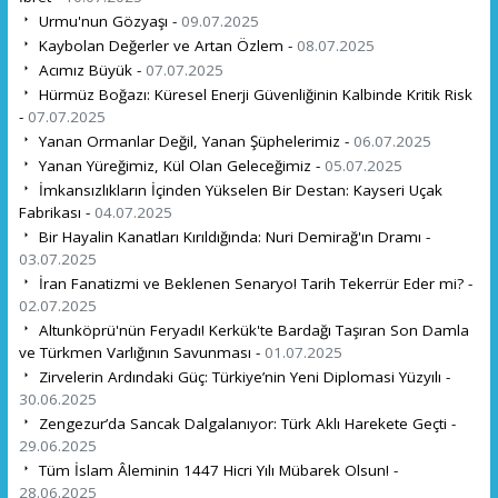
Urmu'nun Gözyaşı -
09.07.2025
Kaybolan Değerler ve Artan Özlem -
08.07.2025
Acımız Büyük -
07.07.2025
Hürmüz Boğazı: Küresel Enerji Güvenliğinin Kalbinde Kritik Risk
-
07.07.2025
Yanan Ormanlar Değil, Yanan Şüphelerimiz -
06.07.2025
Yanan Yüreğimiz, Kül Olan Geleceğimiz -
05.07.2025
İmkansızlıkların İçinden Yükselen Bir Destan: Kayseri Uçak
Fabrikası -
04.07.2025
Bir Hayalin Kanatları Kırıldığında: Nuri Demirağ'ın Dramı -
03.07.2025
İran Fanatizmi ve Beklenen Senaryo! Tarih Tekerrür Eder mi? -
02.07.2025
Altunköprü'nün Feryadı! Kerkük'te Bardağı Taşıran Son Damla
ve Türkmen Varlığının Savunması -
01.07.2025
Zirvelerin Ardındaki Güç: Türkiye’nin Yeni Diplomasi Yüzyılı -
30.06.2025
Zengezur’da Sancak Dalgalanıyor: Türk Aklı Harekete Geçti -
29.06.2025
Tüm İslam Âleminin 1447 Hicri Yılı Mübarek Olsun! -
28.06.2025