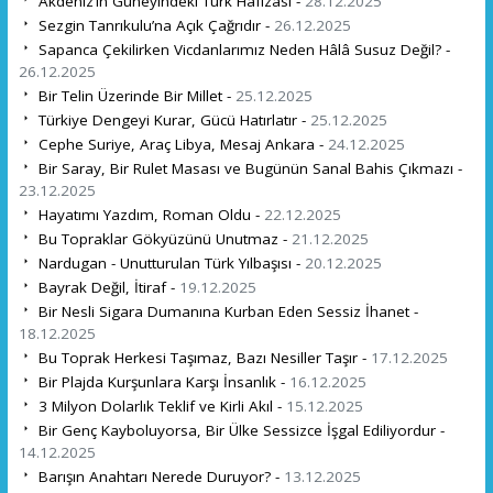
Akdeniz’in Güneyindeki Türk Hafızası -
28.12.2025
Sezgin Tanrıkulu’na Açık Çağrıdır -
26.12.2025
Sapanca Çekilirken Vicdanlarımız Neden Hâlâ Susuz Değil? -
26.12.2025
Bir Telin Üzerinde Bir Millet -
25.12.2025
Türkiye Dengeyi Kurar, Gücü Hatırlatır -
25.12.2025
Cephe Suriye, Araç Libya, Mesaj Ankara -
24.12.2025
Bir Saray, Bir Rulet Masası ve Bugünün Sanal Bahis Çıkmazı -
23.12.2025
Hayatımı Yazdım, Roman Oldu -
22.12.2025
Bu Topraklar Gökyüzünü Unutmaz -
21.12.2025
Nardugan - Unutturulan Türk Yılbaşısı -
20.12.2025
Bayrak Değil, İtiraf -
19.12.2025
Bir Nesli Sigara Dumanına Kurban Eden Sessiz İhanet -
18.12.2025
Bu Toprak Herkesi Taşımaz, Bazı Nesiller Taşır -
17.12.2025
Bir Plajda Kurşunlara Karşı İnsanlık -
16.12.2025
3 Milyon Dolarlık Teklif ve Kirli Akıl -
15.12.2025
Bir Genç Kayboluyorsa, Bir Ülke Sessizce İşgal Ediliyordur -
14.12.2025
Barışın Anahtarı Nerede Duruyor? -
13.12.2025