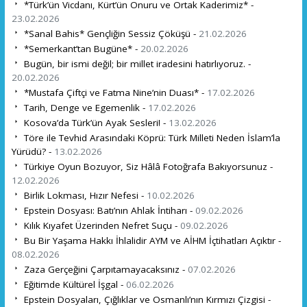
*Türk’ün Vicdanı, Kürt’ün Onuru ve Ortak Kaderimiz* -
23.02.2026
*Sanal Bahis* Gençliğin Sessiz Çöküşü -
21.02.2026
*Semerkant’tan Bugüne* -
20.02.2026
Bugün, bir ismi değil; bir millet iradesini hatırlıyoruz. -
20.02.2026
*Mustafa Çiftçi ve Fatma Nine’nin Duası* -
17.02.2026
Tarih, Denge ve Egemenlik -
17.02.2026
Kosova’da Türk’ün Ayak Sesleri! -
13.02.2026
Töre ile Tevhid Arasındaki Köprü: Türk Milleti Neden İslam’la
Yürüdü? -
13.02.2026
Türkiye Oyun Bozuyor, Siz Hâlâ Fotoğrafa Bakıyorsunuz -
12.02.2026
Birlik Lokması, Hızır Nefesi -
10.02.2026
Epstein Dosyası: Batı’nın Ahlak İntiharı -
09.02.2026
Kılık Kıyafet Üzerinden Nefret Suçu -
09.02.2026
Bu Bir Yaşama Hakkı İhlalidir AYM ve AİHM İçtihatları Açıktır -
08.02.2026
Zaza Gerçeğini Çarpıtamayacaksınız -
07.02.2026
Eğitimde Kültürel İşgal -
06.02.2026
Epstein Dosyaları, Çığlıklar ve Osmanlı’nın Kırmızı Çizgisi -