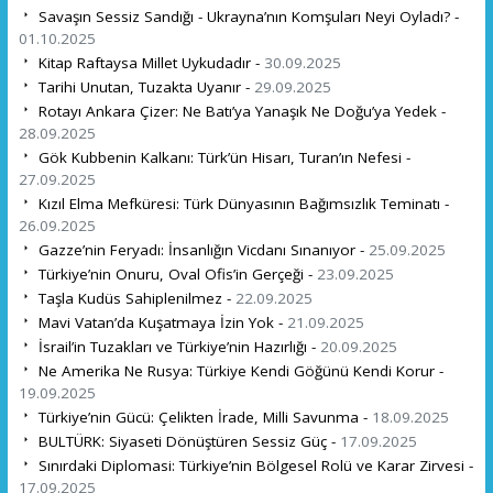
Savaşın Sessiz Sandığı - Ukrayna’nın Komşuları Neyi Oyladı? -
01.10.2025
Kitap Raftaysa Millet Uykudadır -
30.09.2025
Tarihi Unutan, Tuzakta Uyanır -
29.09.2025
Rotayı Ankara Çizer: Ne Batı’ya Yanaşık Ne Doğu’ya Yedek -
28.09.2025
Gök Kubbenin Kalkanı: Türk’ün Hisarı, Turan’ın Nefesi -
27.09.2025
Kızıl Elma Mefküresi: Türk Dünyasının Bağımsızlık Teminatı -
26.09.2025
Gazze’nin Feryadı: İnsanlığın Vicdanı Sınanıyor -
25.09.2025
Türkiye’nin Onuru, Oval Ofis’in Gerçeği -
23.09.2025
Taşla Kudüs Sahiplenilmez -
22.09.2025
Mavi Vatan’da Kuşatmaya İzin Yok -
21.09.2025
İsrail’in Tuzakları ve Türkiye’nin Hazırlığı -
20.09.2025
Ne Amerika Ne Rusya: Türkiye Kendi Göğünü Kendi Korur -
19.09.2025
Türkiye’nin Gücü: Çelikten İrade, Milli Savunma -
18.09.2025
BULTÜRK: Siyaseti Dönüştüren Sessiz Güç -
17.09.2025
Sınırdaki Diplomasi: Türkiye’nin Bölgesel Rolü ve Karar Zirvesi -
17.09.2025