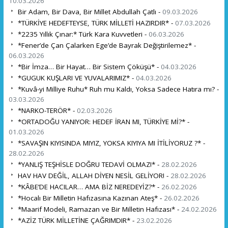
10.03.2026
Bir Adam, Bir Dava, Bir Millet Abdullah Çatlı -
09.03.2026
*TÜRKİYE HEDEFTEYSE, TÜRK MİLLETİ HAZIRDIR* -
07.03.2026
*2235 Yıllık Çınar:* Türk Kara Kuvvetleri -
06.03.2026
*Fener’de Çan Çalarken Ege’de Bayrak Değiştirilemez* -
06.03.2026
*Bir İmza… Bir Hayat… Bir Sistem Çöküşü* -
04.03.2026
*GUGUK KUŞLARI VE YUVALARIMIZ* -
04.03.2026
*Kuvâ-yi Milliye Ruhu* Ruh mu Kaldı, Yoksa Sadece Hatıra mı? -
03.03.2026
*NARKO-TERÖR* -
02.03.2026
*ORTADOĞU YANIYOR: HEDEF İRAN MI, TÜRKİYE Mİ?* -
01.03.2026
*SAVAŞIN KIYISINDA MIYIZ, YOKSA KIYIYA MI İTİLİYORUZ ?* -
28.02.2026
*YANLIŞ TEŞHİSLE DOĞRU TEDAVİ OLMAZ!* -
28.02.2026
HAV HAV DEĞİL, ALLAH DİYEN NESİL GELİYOR! -
28.02.2026
*KÂBE’DE HACILAR… AMA BİZ NEREDEYİZ?* -
26.02.2026
*Hocalı Bir Milletin Hafızasına Kazınan Ateş* -
26.02.2026
*Maarif Modeli, Ramazan ve Bir Milletin Hafızası* -
24.02.2026
*AZİZ TÜRK MİLLETİNE ÇAĞRIMDIR* -
23.02.2026