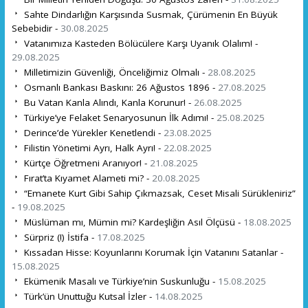
Sahte Dindarlığın Karşısında Susmak, Çürümenin En Büyük
Sebebidir -
30.08.2025
Vatanımıza Kasteden Bölücülere Karşı Uyanık Olalım! -
29.08.2025
Milletimizin Güvenliği, Önceliğimiz Olmalı -
28.08.2025
Osmanlı Bankası Baskını: 26 Ağustos 1896 -
27.08.2025
Bu Vatan Kanla Alındı, Kanla Korunur! -
26.08.2025
Türkiye’ye Felaket Senaryosunun İlk Adımı! -
25.08.2025
Derince’de Yürekler Kenetlendi -
23.08.2025
Filistin Yönetimi Ayrı, Halk Ayrı! -
22.08.2025
Kürtçe Öğretmeni Aranıyor! -
21.08.2025
Fırat’ta Kıyamet Alameti mi? -
20.08.2025
“Emanete Kurt Gibi Sahip Çıkmazsak, Ceset Misali Sürükleniriz”
-
19.08.2025
Müslüman mı, Mümin mi? Kardeşliğin Asıl Ölçüsü -
18.08.2025
Sürpriz (!) İstifa -
17.08.2025
Kıssadan Hisse: Koyunlarını Korumak İçin Vatanını Satanlar -
15.08.2025
Ekümenik Masalı ve Türkiye’nin Suskunluğu -
15.08.2025
Türk’ün Unuttuğu Kutsal İzler -
14.08.2025