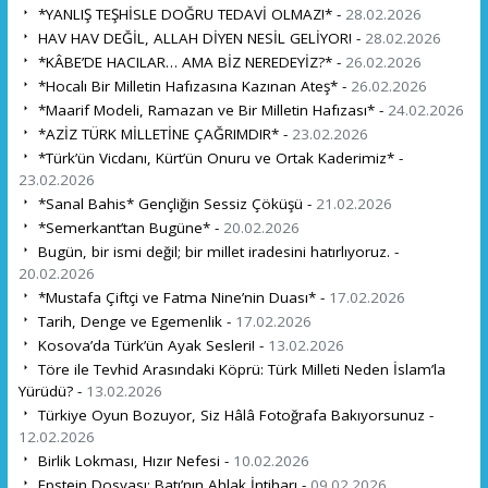
*YANLIŞ TEŞHİSLE DOĞRU TEDAVİ OLMAZ!* -
28.02.2026
HAV HAV DEĞİL, ALLAH DİYEN NESİL GELİYOR! -
28.02.2026
*KÂBE’DE HACILAR… AMA BİZ NEREDEYİZ?* -
26.02.2026
*Hocalı Bir Milletin Hafızasına Kazınan Ateş* -
26.02.2026
*Maarif Modeli, Ramazan ve Bir Milletin Hafızası* -
24.02.2026
*AZİZ TÜRK MİLLETİNE ÇAĞRIMDIR* -
23.02.2026
*Türk’ün Vicdanı, Kürt’ün Onuru ve Ortak Kaderimiz* -
23.02.2026
*Sanal Bahis* Gençliğin Sessiz Çöküşü -
21.02.2026
*Semerkant’tan Bugüne* -
20.02.2026
Bugün, bir ismi değil; bir millet iradesini hatırlıyoruz. -
20.02.2026
*Mustafa Çiftçi ve Fatma Nine’nin Duası* -
17.02.2026
Tarih, Denge ve Egemenlik -
17.02.2026
Kosova’da Türk’ün Ayak Sesleri! -
13.02.2026
Töre ile Tevhid Arasındaki Köprü: Türk Milleti Neden İslam’la
Yürüdü? -
13.02.2026
Türkiye Oyun Bozuyor, Siz Hâlâ Fotoğrafa Bakıyorsunuz -
12.02.2026
Birlik Lokması, Hızır Nefesi -
10.02.2026
Epstein Dosyası: Batı’nın Ahlak İntiharı -
09.02.2026