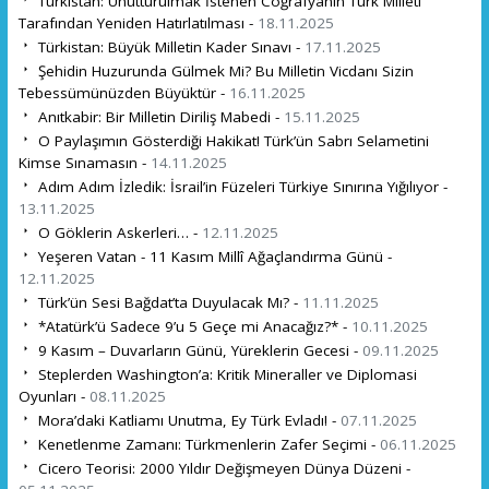
Türkistan: Unutturulmak İstenen Coğrafyanın Türk Milleti
Tarafından Yeniden Hatırlatılması -
18.11.2025
Türkistan: Büyük Milletin Kader Sınavı -
17.11.2025
Şehidin Huzurunda Gülmek Mi? Bu Milletin Vicdanı Sizin
Tebessümünüzden Büyüktür -
16.11.2025
Anıtkabir: Bir Milletin Diriliş Mabedi -
15.11.2025
O Paylaşımın Gösterdiği Hakikat! Türk’ün Sabrı Selametini
Kimse Sınamasın -
14.11.2025
Adım Adım İzledik: İsrail’in Füzeleri Türkiye Sınırına Yığılıyor -
13.11.2025
O Göklerin Askerleri… -
12.11.2025
Yeşeren Vatan - 11 Kasım Millî Ağaçlandırma Günü -
12.11.2025
Türk’ün Sesi Bağdat’ta Duyulacak Mı? -
11.11.2025
*Atatürk’ü Sadece 9’u 5 Geçe mi Anacağız?* -
10.11.2025
9 Kasım – Duvarların Günü, Yüreklerin Gecesi -
09.11.2025
Steplerden Washington’a: Kritik Mineraller ve Diplomasi
Oyunları -
08.11.2025
Mora’daki Katliamı Unutma, Ey Türk Evladı! -
07.11.2025
Kenetlenme Zamanı: Türkmenlerin Zafer Seçimi -
06.11.2025
Cicero Teorisi: 2000 Yıldır Değişmeyen Dünya Düzeni -