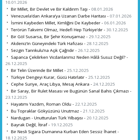
10.01.2026
Bir Millet, Bir Devlet ve Bir Kaldırım Taşı -
08.01.2026
Venezuela’dan Ankara’ya Uzanan Darbe Haritası -
07.01.2026
İsmini Kaybeden Millet, Kimliğini De Kaybeder -
06.01.2026
Terörün Takvimi Olmaz, Hedefi Hep Türkiye’dır -
30.12.2025
Bir Göl Susarsa, Bir Şehir Konuşamaz -
29.12.2025
Akdeniz’in Güneyindeki Türk Hafızası -
28.12.2025
Sezgin Tanrıkulu’na Açık Çağrıdır -
26.12.2025
Sapanca Çekilirken Vicdanlarımız Neden Hâlâ Susuz Değil? -
26.12.2025
Bir Telin Üzerinde Bir Millet -
25.12.2025
Türkiye Dengeyi Kurar, Gücü Hatırlatır -
25.12.2025
Cephe Suriye, Araç Libya, Mesaj Ankara -
24.12.2025
Bir Saray, Bir Rulet Masası ve Bugünün Sanal Bahis Çıkmazı -
23.12.2025
Hayatımı Yazdım, Roman Oldu -
22.12.2025
Bu Topraklar Gökyüzünü Unutmaz -
21.12.2025
Nardugan - Unutturulan Türk Yılbaşısı -
20.12.2025
Bayrak Değil, İtiraf -
19.12.2025
Bir Nesli Sigara Dumanına Kurban Eden Sessiz İhanet -
18.12.2025