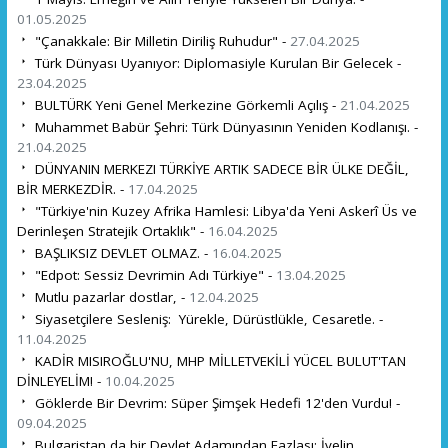
01.05.2025
"Çanakkale: Bir Milletin Diriliş Ruhudur" -
27.04.2025
Türk Dünyası Uyanıyor: Diplomasiyle Kurulan Bir Gelecek -
23.04.2025
BULTÜRK Yeni Genel Merkezine Görkemli Açılış -
21.04.2025
Muhammet Babür Şehri: Türk Dünyasının Yeniden Kodlanışı. -
21.04.2025
DÜNYANIN MERKEZI TÜRKİYE ARTIK SADECE BİR ÜLKE DEĞİL,
BİR MERKEZDİR. -
17.04.2025
"Türkiye'nin Kuzey Afrika Hamlesi: Libya'da Yeni Askerî Üs ve
Derinleşen Stratejik Ortaklık" -
16.04.2025
BAŞLIKSIZ DEVLET OLMAZ. -
16.04.2025
"Edpot: Sessiz Devrimin Adı Türkiye" -
13.04.2025
Mutlu pazarlar dostlar, -
12.04.2025
Siyasetçilere Sesleniş: Yürekle, Dürüstlükle, Cesaretle. -
11.04.2025
KADİR MISIROĞLU'NU, MHP MİLLETVEKİLİ YÜCEL BULUT'TAN
DİNLEYELİM! -
10.04.2025
Göklerde Bir Devrim: Süper Şimşek Hedefi 12'den Vurdu! -
09.04.2025
Bulgaristan da bir Devlet Adamından Fazlası: İvelin