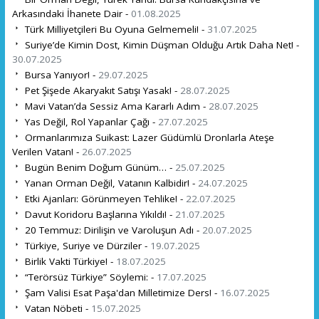
Arkasındaki İhanete Dair -
01.08.2025
Türk Milliyetçileri Bu Oyuna Gelmemeli! -
31.07.2025
Suriye’de Kimin Dost, Kimin Düşman Olduğu Artık Daha Net! -
30.07.2025
Bursa Yanıyor! -
29.07.2025
Pet Şişede Akaryakıt Satışı Yasak! -
28.07.2025
Mavi Vatan’da Sessiz Ama Kararlı Adım -
28.07.2025
Yas Değil, Rol Yapanlar Çağı -
27.07.2025
Ormanlarımıza Suikast: Lazer Güdümlü Dronlarla Ateşe
Verilen Vatan! -
26.07.2025
Bugün Benim Doğum Günüm… -
25.07.2025
Yanan Orman Değil, Vatanın Kalbidir! -
24.07.2025
Etki Ajanları: Görünmeyen Tehlike! -
22.07.2025
Davut Koridoru Başlarına Yıkıldı! -
21.07.2025
20 Temmuz: Dirilişin ve Varoluşun Adı -
20.07.2025
Türkiye, Suriye ve Dürziler -
19.07.2025
Birlik Vakti Türkiye! -
18.07.2025
“Terörsüz Türkiye” Söylemi: -
17.07.2025
Şam Valisi Esat Paşa'dan Milletimize Ders! -
16.07.2025
Vatan Nöbeti -
15.07.2025