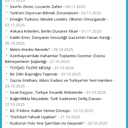
05.11.2025
Sevr’in Zinciri, Lozan’ın Zaferi -
04.11.2025
Türk’üm Diyorsan Bilmek Zorundasın! -
03.11.2025
Emeğin Türküsü: Meslek Liseleri, Ülkenin Omurgasıdır -
02.11.2025
Ankara Kriterleri, Berlin Duvarını Yıkar! -
01.11.2025
Katilin Emri, Dünyanın Sessizliği! Gazze’nin Yanan Yüreği -
30.10.2025
Metro Kredisi Nerede? -
29.10.2025
Azerbaycan’daki Hahamlar Toplantısı Üzerine: Özünü
Bilmeyenlerin Şaşkınlığı -
27.10.2025
TOYŞAD TAZİYE MESAJI -
25.10.2025
Bir Dilin Bayrağını Taşımak -
25.10.2025
Gazze İmtihanı, Kıbrıs İradesi ve Türkiye’nin Yeni Hamlesi -
24.10.2025
İsrail Kaçıyor, Türkiye İnsanlık Nöbetinde -
23.10.2025
Bağımlılıkla Mücadele: Türk İradesinin Diriliş Davası -
22.10.2025
82. İl Kıbrıs: Kalbin Yerine Dönüşü -
22.10.2025
“Defolun! Yahudi Uşakları” -
21.10.2025
Kudüs’ün Yolu Yine Şam’dan mı Geçecek? -
20.10.2025