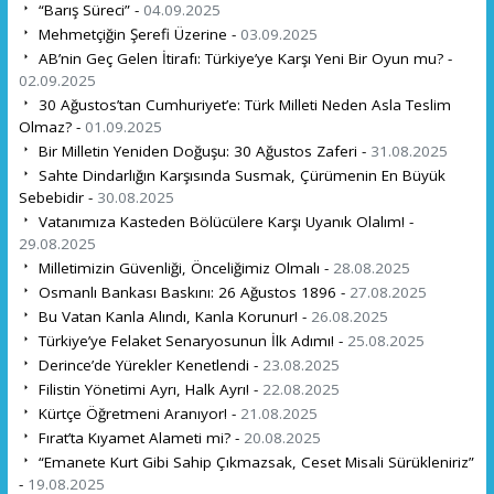
“Barış Süreci” -
04.09.2025
Mehmetçiğin Şerefi Üzerine -
03.09.2025
AB’nin Geç Gelen İtirafı: Türkiye’ye Karşı Yeni Bir Oyun mu? -
02.09.2025
30 Ağustos’tan Cumhuriyet’e: Türk Milleti Neden Asla Teslim
Olmaz? -
01.09.2025
Bir Milletin Yeniden Doğuşu: 30 Ağustos Zaferi -
31.08.2025
Sahte Dindarlığın Karşısında Susmak, Çürümenin En Büyük
Sebebidir -
30.08.2025
Vatanımıza Kasteden Bölücülere Karşı Uyanık Olalım! -
29.08.2025
Milletimizin Güvenliği, Önceliğimiz Olmalı -
28.08.2025
Osmanlı Bankası Baskını: 26 Ağustos 1896 -
27.08.2025
Bu Vatan Kanla Alındı, Kanla Korunur! -
26.08.2025
Türkiye’ye Felaket Senaryosunun İlk Adımı! -
25.08.2025
Derince’de Yürekler Kenetlendi -
23.08.2025
Filistin Yönetimi Ayrı, Halk Ayrı! -
22.08.2025
Kürtçe Öğretmeni Aranıyor! -
21.08.2025
Fırat’ta Kıyamet Alameti mi? -
20.08.2025
“Emanete Kurt Gibi Sahip Çıkmazsak, Ceset Misali Sürükleniriz”
-
19.08.2025