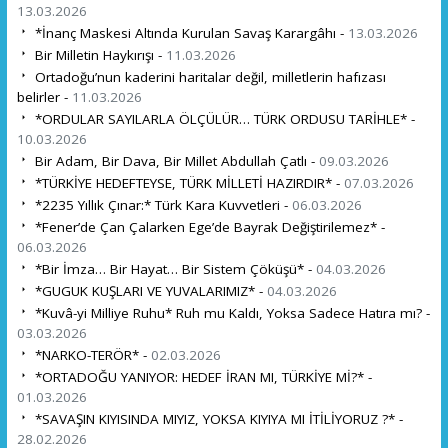
13.03.2026
*İnanç Maskesi Altında Kurulan Savaş Karargâhı -
13.03.2026
Bir Milletin Haykırışı -
11.03.2026
Ortadoğu’nun kaderini haritalar değil, milletlerin hafızası
belirler -
11.03.2026
*ORDULAR SAYILARLA ÖLÇÜLÜR… TÜRK ORDUSU TARİHLE* -
10.03.2026
Bir Adam, Bir Dava, Bir Millet Abdullah Çatlı -
09.03.2026
*TÜRKİYE HEDEFTEYSE, TÜRK MİLLETİ HAZIRDIR* -
07.03.2026
*2235 Yıllık Çınar:* Türk Kara Kuvvetleri -
06.03.2026
*Fener’de Çan Çalarken Ege’de Bayrak Değiştirilemez* -
06.03.2026
*Bir İmza… Bir Hayat… Bir Sistem Çöküşü* -
04.03.2026
*GUGUK KUŞLARI VE YUVALARIMIZ* -
04.03.2026
*Kuvâ-yi Milliye Ruhu* Ruh mu Kaldı, Yoksa Sadece Hatıra mı? -
03.03.2026
*NARKO-TERÖR* -
02.03.2026
*ORTADOĞU YANIYOR: HEDEF İRAN MI, TÜRKİYE Mİ?* -
01.03.2026
*SAVAŞIN KIYISINDA MIYIZ, YOKSA KIYIYA MI İTİLİYORUZ ?* -
28.02.2026