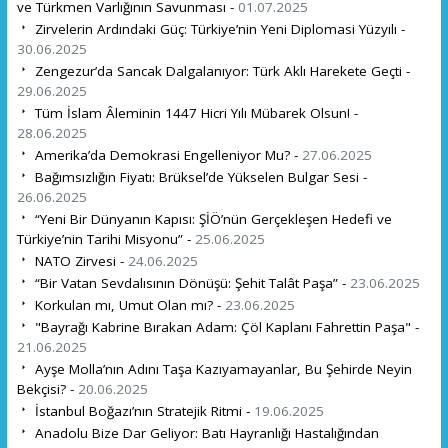
ve Türkmen Varlığının Savunması -
01.07.2025
Zirvelerin Ardındaki Güç: Türkiye’nin Yeni Diplomasi Yüzyılı -
30.06.2025
Zengezur’da Sancak Dalgalanıyor: Türk Aklı Harekete Geçti -
29.06.2025
Tüm İslam Âleminin 1447 Hicri Yılı Mübarek Olsun! -
28.06.2025
Amerika’da Demokrasi Engelleniyor Mu? -
27.06.2025
Bağımsızlığın Fiyatı: Brüksel’de Yükselen Bulgar Sesi -
26.06.2025
“Yeni Bir Dünyanın Kapısı: ŞİÖ’nün Gerçekleşen Hedefi ve
Türkiye’nin Tarihi Misyonu” -
25.06.2025
NATO Zirvesi -
24.06.2025
“Bir Vatan Sevdalısının Dönüşü: Şehit Talât Paşa” -
23.06.2025
Korkulan mı, Umut Olan mı? -
23.06.2025
"Bayrağı Kabrine Bırakan Adam: Çöl Kaplanı Fahrettin Paşa" -
21.06.2025
Ayşe Molla’nın Adını Taşa Kazıyamayanlar, Bu Şehirde Neyin
Bekçisi? -
20.06.2025
İstanbul Boğazı’nın Stratejik Ritmi -
19.06.2025
Anadolu Bize Dar Geliyor: Batı Hayranlığı Hastalığından