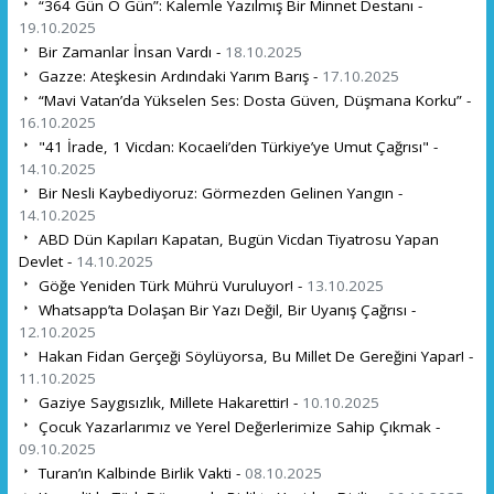
“364 Gün O Gün”: Kalemle Yazılmış Bir Minnet Destanı -
19.10.2025
Bir Zamanlar İnsan Vardı -
18.10.2025
Gazze: Ateşkesin Ardındaki Yarım Barış -
17.10.2025
“Mavi Vatan’da Yükselen Ses: Dosta Güven, Düşmana Korku” -
16.10.2025
"41 İrade, 1 Vicdan: Kocaeli’den Türkiye’ye Umut Çağrısı" -
14.10.2025
Bir Nesli Kaybediyoruz: Görmezden Gelinen Yangın -
14.10.2025
ABD Dün Kapıları Kapatan, Bugün Vicdan Tiyatrosu Yapan
Devlet -
14.10.2025
Göğe Yeniden Türk Mührü Vuruluyor! -
13.10.2025
Whatsapp’ta Dolaşan Bir Yazı Değil, Bir Uyanış Çağrısı -
12.10.2025
Hakan Fidan Gerçeği Söylüyorsa, Bu Millet De Gereğini Yapar! -
11.10.2025
Gaziye Saygısızlık, Millete Hakarettir! -
10.10.2025
Çocuk Yazarlarımız ve Yerel Değerlerimize Sahip Çıkmak -
09.10.2025
Turan’ın Kalbinde Birlik Vakti -
08.10.2025