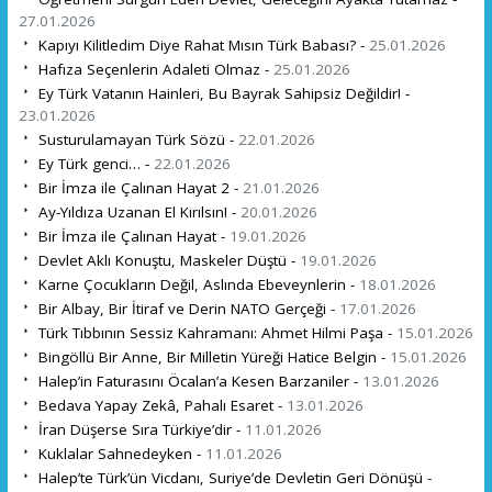
27.01.2026
Kapıyı Kilitledim Diye Rahat Mısın Türk Babası? -
25.01.2026
Hafıza Seçenlerin Adaleti Olmaz -
25.01.2026
Ey Türk Vatanın Hainleri, Bu Bayrak Sahipsiz Değildir! -
23.01.2026
Susturulamayan Türk Sözü -
22.01.2026
Ey Türk genci… -
22.01.2026
Bir İmza ile Çalınan Hayat 2 -
21.01.2026
Ay-Yıldıza Uzanan El Kırılsın! -
20.01.2026
Bir İmza ile Çalınan Hayat -
19.01.2026
Devlet Aklı Konuştu, Maskeler Düştü -
19.01.2026
Karne Çocukların Değil, Aslında Ebeveynlerin -
18.01.2026
Bir Albay, Bir İtiraf ve Derin NATO Gerçeği -
17.01.2026
Türk Tıbbının Sessiz Kahramanı: Ahmet Hilmi Paşa -
15.01.2026
Bingöllü Bir Anne, Bir Milletin Yüreği Hatice Belgin -
15.01.2026
Halep’in Faturasını Öcalan’a Kesen Barzaniler -
13.01.2026
Bedava Yapay Zekâ, Pahalı Esaret -
13.01.2026
İran Düşerse Sıra Türkiye’dir -
11.01.2026
Kuklalar Sahnedeyken -
11.01.2026
Halep’te Türk’ün Vicdanı, Suriye’de Devletin Geri Dönüşü -