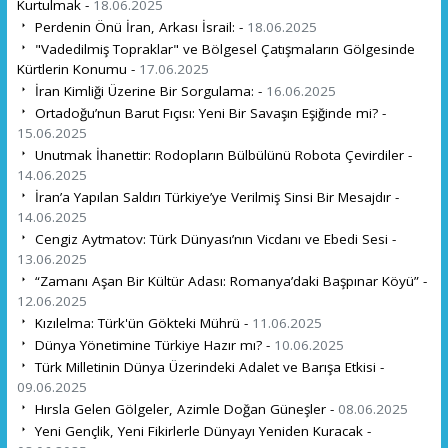
Kurtulmak -
18.06.2025
Perdenin Önü İran, Arkası İsrail: -
18.06.2025
"Vadedilmiş Topraklar" ve Bölgesel Çatışmaların Gölgesinde
Kürtlerin Konumu -
17.06.2025
İran Kimliği Üzerine Bir Sorgulama: -
16.06.2025
Ortadoğu’nun Barut Fıçısı: Yeni Bir Savaşın Eşiğinde mi? -
15.06.2025
Unutmak İhanettir: Rodopların Bülbülünü Robota Çevirdiler -
14.06.2025
İran’a Yapılan Saldırı Türkiye’ye Verilmiş Sinsi Bir Mesajdır -
14.06.2025
Cengiz Aytmatov: Türk Dünyası’nın Vicdanı ve Ebedi Sesi -
13.06.2025
“Zamanı Aşan Bir Kültür Adası: Romanya’daki Başpınar Köyü” -
12.06.2025
Kızılelma: Türk'ün Gökteki Mührü -
11.06.2025
Dünya Yönetimine Türkiye Hazır mı? -
10.06.2025
Türk Milletinin Dünya Üzerindeki Adalet ve Barışa Etkisi -
09.06.2025
Hırsla Gelen Gölgeler, Azimle Doğan Güneşler -
08.06.2025
Yeni Gençlik, Yeni Fikirlerle Dünyayı Yeniden Kuracak -