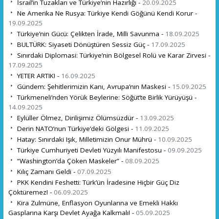
İsrail’in Tuzakları ve Türkiye’nin Hazırlığı -
20.09.2025
Ne Amerika Ne Rusya: Türkiye Kendi Göğünü Kendi Korur -
19.09.2025
Türkiye’nin Gücü: Çelikten İrade, Milli Savunma -
18.09.2025
BULTÜRK: Siyaseti Dönüştüren Sessiz Güç -
17.09.2025
Sınırdaki Diplomasi: Türkiye’nin Bölgesel Rolü ve Karar Zirvesi -
17.09.2025
YETER ARTIK! -
16.09.2025
Gündem: Şehitlerimizin Kanı, Avrupa’nın Maskesi -
15.09.2025
Türkmeneli’nden Yörük Beylerine: Söğüt’te Birlik Yürüyüşü -
14.09.2025
Eylüller Ölmez, Dirilişimiz Ölümsüzdür -
13.09.2025
Derin NATO’nun Türkiye’deki Gölgesi -
11.09.2025
Hatay: Sınırdaki Işık, Milletimizin Onur Mührü -
10.09.2025
Türkiye Cumhuriyeti Devleti Yüzyılı Manifestosu -
09.09.2025
“Washington’da Çöken Maskeler” -
08.09.2025
Kılıç Zamanı Geldi -
07.09.2025
PKK Kendini Feshetti: Türk’ün İradesine Hiçbir Güç Diz
Çöktüremez! -
06.09.2025
Kira Zulmüne, Enflasyon Oyunlarına ve Emekli Hakkı
Gasplarına Karşı Devlet Ayağa Kalkmalı! -
05.09.2025