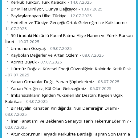
Kerkük Türktür, Türk Kalacak! -
14.07.2025
Bir Millet Diriliyor, Dünya Değişiyor -
13.07.2025
Paylaşılamayan Ülke: Türkiye -
12.07.2025
Hedefler ve Türkiye Gerçeği: Ortak Geleceğimize Katkılarımız -
11.07.2025
50 Liradaki Hüzünlü Kadın! Fatma Aliye Hanım ve Yürek Burkan
İbret -
10.07.2025
Urmu'nun Gözyaşı -
09.07.2025
Kaybolan Değerler ve Artan Özlem -
08.07.2025
Acımız Büyük -
07.07.2025
Hürmüz Boğazı: Küresel Enerji Güvenliğinin Kalbinde Kritik Risk
-
07.07.2025
Yanan Ormanlar Değil, Yanan Şüphelerimiz -
06.07.2025
Yanan Yüreğimiz, Kül Olan Geleceğimiz -
05.07.2025
İmkansızlıkların İçinden Yükselen Bir Destan: Kayseri Uçak
Fabrikası -
04.07.2025
Bir Hayalin Kanatları Kırıldığında: Nuri Demirağ'ın Dramı -
03.07.2025
İran Fanatizmi ve Beklenen Senaryo! Tarih Tekerrür Eder mi? -
02.07.2025
Altunköprü'nün Feryadı! Kerkük'te Bardağı Taşıran Son Damla