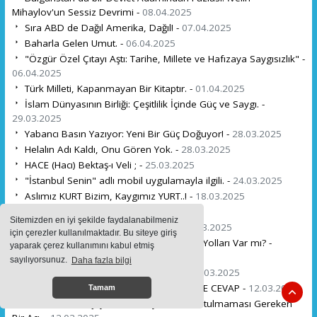
Mihaylov'un Sessiz Devrimi -
08.04.2025
Sıra ABD de Dağıl Amerika, Dağıl! -
07.04.2025
Baharla Gelen Umut. -
06.04.2025
"Özgür Özel Çıtayı Aştı: Tarihe, Millete ve Hafızaya Saygısızlık" -
06.04.2025
Türk Milleti, Kapanmayan Bir Kitaptır. -
01.04.2025
İslam Dünyasının Birliği: Çeşitlilik İçinde Güç ve Saygı. -
29.03.2025
Yabancı Basın Yazıyor: Yeni Bir Güç Doğuyor! -
28.03.2025
Helalın Adı Kaldı, Onu Gören Yok. -
28.03.2025
HACE (Hacı) Bektaş-ı Veli ; -
25.03.2025
"İstanbul Senin" adlı mobil uygulamayla ilgili. -
24.03.2025
Aslımız KURT Bizim, Kaygımız YURT..! -
18.03.2025
Çanakkale: Destanın Adı. -
18.03.2025
Sitemizden en iyi şekilde faydalanabilmeniz
KOCAM NEDEN DÖNMEDİ PAŞAM. -
16.03.2025
için çerezler kullanılmaktadır. Bu siteye giriş
Bulgaristan'ın Demografik Krizi: Çözüm Yolları Var mı? -
yaparak çerez kullanımını kabul etmiş
16.03.2025
sayılıyorsunuz.
Daha fazla bilgi
Her Şeyin Bir Vakti ve Takdiri Vardır. -
14.03.2025
Bulgaristan HÖH parti başkanı PEEVSKİ'YE CEVAP -
12.03.2025
Tamam
8 Mart ve Karaçay-Malkar Soykırımı: Unutulmaması Gereken