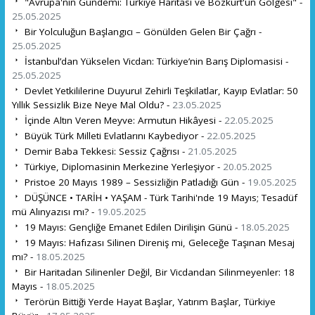
"Avrupa'nın Gündemi: Türkiye Haritası ve Bozkurt'un Gölgesi" -
25.05.2025
Bir Yolculuğun Başlangıcı – Gönülden Gelen Bir Çağrı -
25.05.2025
İstanbul’dan Yükselen Vicdan: Türkiye’nin Barış Diplomasisi -
25.05.2025
Devlet Yetkililerine Duyuru! Zehirli Teşkilatlar, Kayıp Evlatlar: 50
Yıllık Sessizlik Bize Neye Mal Oldu? -
23.05.2025
İçinde Altın Veren Meyve: Armutun Hikâyesi -
22.05.2025
Büyük Türk Milleti Evlatlarını Kaybediyor -
22.05.2025
Demir Baba Tekkesi: Sessiz Çağrısı -
21.05.2025
Türkiye, Diplomasinin Merkezine Yerleşiyor -
20.05.2025
Pristoe 20 Mayıs 1989 – Sessizliğin Patladığı Gün -
19.05.2025
DÜŞÜNCE • TARİH • YAŞAM - Türk Tarihi'nde 19 Mayıs; Tesadüf
mü Alınyazısı mı? -
19.05.2025
19 Mayıs: Gençliğe Emanet Edilen Dirilişin Günü -
18.05.2025
19 Mayıs: Hafızası Silinen Direniş mi, Geleceğe Taşınan Mesaj
mı? -
18.05.2025
Bir Haritadan Silinenler Değil, Bir Vicdandan Silinmeyenler: 18
Mayıs -
18.05.2025
Terörün Bittiği Yerde Hayat Başlar, Yatırım Başlar, Türkiye