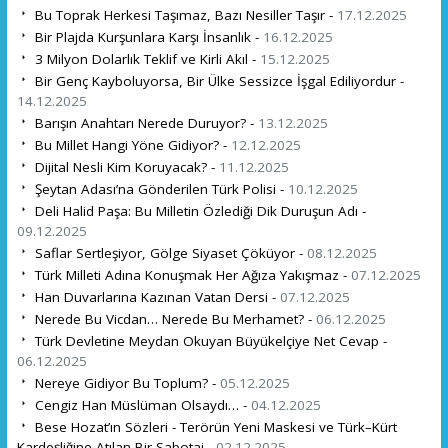
Bu Toprak Herkesi Taşımaz, Bazı Nesiller Taşır -
17.12.2025
Bir Plajda Kurşunlara Karşı İnsanlık -
16.12.2025
3 Milyon Dolarlık Teklif ve Kirli Akıl -
15.12.2025
Bir Genç Kayboluyorsa, Bir Ülke Sessizce İşgal Ediliyordur -
14.12.2025
Barışın Anahtarı Nerede Duruyor? -
13.12.2025
Bu Millet Hangi Yöne Gidiyor? -
12.12.2025
Dijital Nesli Kim Koruyacak? -
11.12.2025
Şeytan Adası’na Gönderilen Türk Polisi -
10.12.2025
Deli Halid Paşa: Bu Milletin Özlediği Dik Duruşun Adı -
09.12.2025
Saflar Sertleşiyor, Gölge Siyaset Çöküyor -
08.12.2025
Türk Milleti Adına Konuşmak Her Ağıza Yakışmaz -
07.12.2025
Han Duvarlarına Kazınan Vatan Dersi -
07.12.2025
Nerede Bu Vicdan… Nerede Bu Merhamet? -
06.12.2025
Türk Devletine Meydan Okuyan Büyükelçiye Net Cevap -
06.12.2025
Nereye Gidiyor Bu Toplum? -
05.12.2025
Cengiz Han Müslüman Olsaydı… -
04.12.2025
Bese Hozat’ın Sözleri - Terörün Yeni Maskesi ve Türk–Kürt
Kardeşliğine Atılan Bir Sabotaj -
02.12.2025