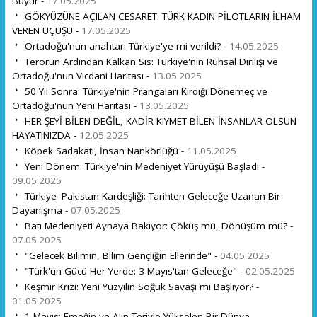
Büyür -
17.05.2025
GÖKYÜZÜNE AÇILAN CESARET: TÜRK KADIN PİLOTLARIN İLHAM
VEREN UÇUŞU -
17.05.2025
Ortadoğu'nun anahtarı Türkiye'ye mi verildi? -
14.05.2025
Terörün Ardından Kalkan Sis: Türkiye'nin Ruhsal Dirilişi ve
Ortadoğu'nun Vicdani Haritası -
13.05.2025
50 Yıl Sonra: Türkiye'nin Prangaları Kırdığı Dönemeç ve
Ortadoğu'nun Yeni Haritası -
13.05.2025
HER ŞEYİ BİLEN DEĞİL, KADİR KIYMET BİLEN İNSANLAR OLSUN
HAYATINIZDA -
12.05.2025
Köpek Sadakati, İnsan Nankörlüğü -
11.05.2025
Yeni Dönem: Türkiye'nin Medeniyet Yürüyüşü Başladı -
09.05.2025
Türkiye–Pakistan Kardeşliği: Tarihten Geleceğe Uzanan Bir
Dayanışma -
07.05.2025
Batı Medeniyeti Aynaya Bakıyor: Çöküş mü, Dönüşüm mü? -
07.05.2025
"Gelecek Bilimin, Bilim Gençliğin Ellerinde" -
04.05.2025
"Türk'ün Gücü Her Yerde: 3 Mayıs'tan Geleceğe" -
02.05.2025
Keşmir Krizi: Yeni Yüzyılın Soğuk Savaşı mı Başlıyor? -
01.05.2025
1 Mayıs: Emeğin ve Alın Teriyle Yükselen Bir Dünya. -