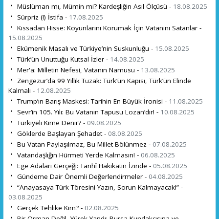
Müslüman mı, Mümin mi? Kardeşliğin Asıl Ölçüsü -
18.08.2025
Sürpriz (!) İstifa -
17.08.2025
Kıssadan Hisse: Koyunlarını Korumak İçin Vatanını Satanlar -
15.08.2025
Ekümenik Masalı ve Türkiye’nin Suskunluğu -
15.08.2025
Türk’ün Unuttuğu Kutsal İzler -
14.08.2025
Mer'a: Milletin Nefesi, Vatanın Namusu -
13.08.2025
Zengezur’da 99 Yıllık Tuzak: Türk’ün Kapısı, Türk’ün Elinde
Kalmalı -
12.08.2025
Trump’ın Barış Maskesi: Tarihin En Büyük İronisi -
11.08.2025
Sevr’in 105. Yılı: Bu Vatanın Tapusu Lozan’dır! -
10.08.2025
Türkiyeli Kime Denir? -
09.08.2025
Göklerde Başlayan Şehadet -
08.08.2025
Bu Vatan Paylaşılmaz, Bu Millet Bölünmez -
07.08.2025
Vatandaşlığın Hürmeti Yerde Kalmasın! -
06.08.2025
Ege Adaları Gerçeği: Tarihî Hakikatin İzinde -
05.08.2025
Gündeme Dair Önemli Değerlendirmeler -
04.08.2025
“Anayasaya Türk Töresini Yazın, Sorun Kalmayacak!” -
03.08.2025
Gerçek Tehlike Kim? -
02.08.2025
Bir Orman Değil, Yürek Yandı: Bursa Kundakçısına ve