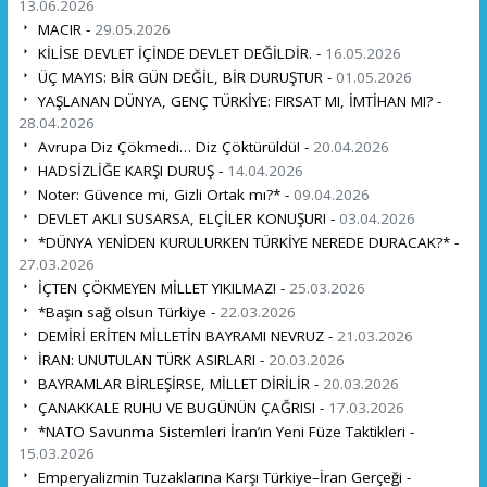
13.06.2026
MACIR -
29.05.2026
KİLİSE DEVLET İÇİNDE DEVLET DEĞİLDİR. -
16.05.2026
ÜÇ MAYIS: BİR GÜN DEĞİL, BİR DURUŞTUR -
01.05.2026
YAŞLANAN DÜNYA, GENÇ TÜRKİYE: FIRSAT MI, İMTİHAN MI? -
28.04.2026
Avrupa Diz Çökmedi… Diz Çöktürüldü! -
20.04.2026
HADSİZLİĞE KARŞI DURUŞ -
14.04.2026
Noter: Güvence mi, Gizli Ortak mı?* -
09.04.2026
DEVLET AKLI SUSARSA, ELÇİLER KONUŞUR! -
03.04.2026
*DÜNYA YENİDEN KURULURKEN TÜRKİYE NEREDE DURACAK?* -
27.03.2026
İÇTEN ÇÖKMEYEN MİLLET YIKILMAZ! -
25.03.2026
*Başın sağ olsun Türkiye -
22.03.2026
DEMİRİ ERİTEN MİLLETİN BAYRAMI NEVRUZ -
21.03.2026
İRAN: UNUTULAN TÜRK ASIRLARI -
20.03.2026
BAYRAMLAR BİRLEŞİRSE, MİLLET DİRİLİR -
20.03.2026
ÇANAKKALE RUHU VE BUGÜNÜN ÇAĞRISI -
17.03.2026
*NATO Savunma Sistemleri İran’ın Yeni Füze Taktikleri -
15.03.2026
Emperyalizmin Tuzaklarına Karşı Türkiye–İran Gerçeği -