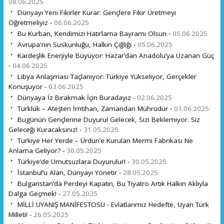
08.06.2025
Dünyayı Yeni Fikirler Kurar: Gençlere Fikir Üretmeyi
Öğretmeliyiz -
06.06.2025
Bu Kurban, Kendimizi Hatırlama Bayramı Olsun -
05.06.2025
Avrupa'nın Suskunluğu, Halkın Çığlığı -
05.06.2025
Kardeşlik Enerjiyle Büyüyor: Hazar’dan Anadolu’ya Uzanan Güç
-
04.06.2025
Libya Anlaşması Taçlanıyor: Türkiye Yükseliyor, Gerçekler
Konuşuyor -
03.06.2025
Dünyaya İz Bırakmak İçin Buradayız -
02.06.2025
Türklük – Ateşten İmtihan, Zamandan Mührüdür -
01.06.2025
Bugünün Gençlerine Duyuru! Gelecek, Sizi Beklemiyor. Siz
Geleceği Kuracaksınız! -
31.05.2025
Türkiye Her Yerde – Ürdün’e Kurulan Mermi Fabrikası Ne
Anlama Geliyor? -
30.05.2025
Türkiye’de Umutsuzlara Duyurulur! -
30.05.2025
İstanbul’u Alan, Dünyayı Yönetir -
28.05.2025
Bulgaristan’da Perdeyi Kapatın, Bu Tiyatro Artık Halkın Aklıyla
Dalga Geçmek! -
27.05.2025
MİLLİ UYANIŞ MANİFESTOSU - Evlatlarımız Hedefte, Uyan Türk
Milleti! -
26.05.2025