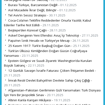
Burası Türkiye, Barzanistan Değil! -
01.12.2025
Asıl Mücadele İkrar Değil, Bilinçtir -
01.12.2025
Tel Aviv’in Sessiz Stratejisi -
30.11.2025
Coca-Cola’nın Teklifini Reddedenler Onurla Yazıldı; Kabul
Edenler Tarihe Not Edildi -
29.11.2025
Beştepe’den Küresel Çağrı -
28.11.2025
Askerî Dengenin Yeni Efendisi: Avuç İçi Teknoloji -
27.11.2025
Papa’nın İznik Hesabı ve Türkiye’ye Mesajı -
26.11.2025
25 Kasım 1917: Türk’e Başbuğ Doğan Gün -
25.11.2025
Türk’ün Ülküsü: Kimliğinden Doğan Gücün Coğrafyaya
Yansıması -
23.11.2025
Epstein Gölgesi ve Suudi Ziyareti: Washington’da Kurulan
Büyük Satranç -
22.11.2025
12 Günlük Savaşın İsrail’e Faturası: Çöken İhtişamın Bedeli -
21.11.2025
İmralı Resti! Devlet Bahçeli’nin Devlete Sahip Çıkış Çığlığı -
20.11.2025
Afganistan–Pakistan Geriliminin Gizli Yansımaları: Türk Dünyası
İçin Yeni Bir Jeopolitik Sınav -
20.11.2025
Altının Kanla Karışan Hikâyesi -
19.11.2025