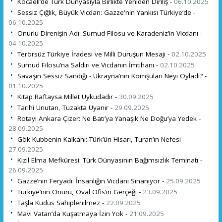
Kocaeli’de Türk Dünyasıyla Birlikte Yeniden Diriliş -
06.10.2025
Sessiz Çığlık, Büyük Vicdan: Gazze'nin Yankısı Türkiye’de -
06.10.2025
Onurlu Direnişin Adı: Sumud Filosu ve Karadeniz’in Vicdanı -
04.10.2025
Terörsüz Türkiye İradesi ve Milli Duruşun Mesajı -
02.10.2025
Sumud Filosu’na Saldırı ve Vicdanın İmtihanı -
02.10.2025
Savaşın Sessiz Sandığı - Ukrayna’nın Komşuları Neyi Oyladı? -
01.10.2025
Kitap Raftaysa Millet Uykudadır -
30.09.2025
Tarihi Unutan, Tuzakta Uyanır -
29.09.2025
Rotayı Ankara Çizer: Ne Batı’ya Yanaşık Ne Doğu’ya Yedek -
28.09.2025
Gök Kubbenin Kalkanı: Türk’ün Hisarı, Turan’ın Nefesi -
27.09.2025
Kızıl Elma Mefküresi: Türk Dünyasının Bağımsızlık Teminatı -
26.09.2025
Gazze’nin Feryadı: İnsanlığın Vicdanı Sınanıyor -
25.09.2025
Türkiye’nin Onuru, Oval Ofis’in Gerçeği -
23.09.2025
Taşla Kudüs Sahiplenilmez -
22.09.2025
Mavi Vatan’da Kuşatmaya İzin Yok -
21.09.2025