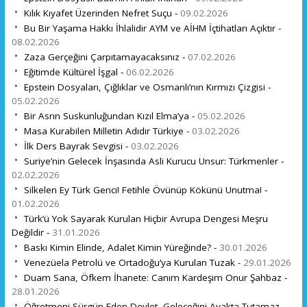
Kılık Kıyafet Üzerinden Nefret Suçu -
09.02.2026
Bu Bir Yaşama Hakkı İhlalidir AYM ve AİHM İçtihatları Açıktır -
08.02.2026
Zaza Gerçeğini Çarpıtamayacaksınız -
07.02.2026
Eğitimde Kültürel İşgal -
06.02.2026
Epstein Dosyaları, Çığlıklar ve Osmanlı’nın Kırmızı Çizgisi -
05.02.2026
Bir Asrın Suskunluğundan Kızıl Elma’ya -
05.02.2026
Masa Kurabilen Milletin Adıdır Türkiye -
03.02.2026
İlk Ders Bayrak Sevgisi -
03.02.2026
Suriye’nin Gelecek İnşasında Asli Kurucu Unsur: Türkmenler -
02.02.2026
Silkelen Ey Türk Genci! Fetihle Övünüp Kökünü Unutma! -
01.02.2026
Türk’ü Yok Sayarak Kurulan Hiçbir Avrupa Dengesi Meşru
Değildir -
31.01.2026
Baskı Kimin Elinde, Adalet Kimin Yüreğinde? -
30.01.2026
Venezüela Petrolü ve Ortadoğu’ya Kurulan Tuzak -
29.01.2026
Duam Sana, Öfkem İhanete: Canım Kardeşim Onur Şahbaz -
28.01.2026
Öğretmeni Sürgün Eden Devlet, Geleceğini Ayakta Tutamaz -