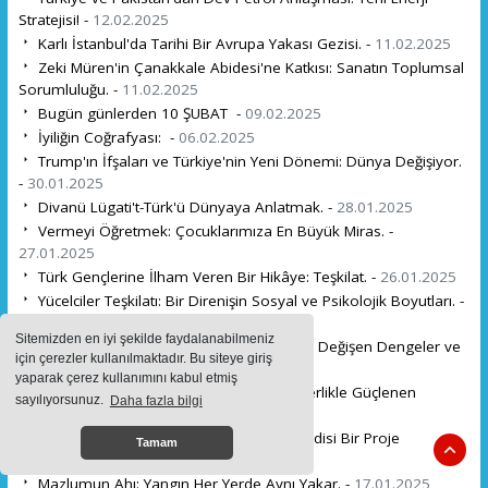
Stratejisi! -
12.02.2025
Karlı İstanbul'da Tarihi Bir Avrupa Yakası Gezisi. -
11.02.2025
Zeki Müren'in Çanakkale Abidesi'ne Katkısı: Sanatın Toplumsal
Sorumluluğu. -
11.02.2025
Bugün günlerden 10 ŞUBAT -
09.02.2025
İyiliğin Coğrafyası: -
06.02.2025
Trump'ın İfşaları ve Türkiye'nin Yeni Dönemi: Dünya Değişiyor.
-
30.01.2025
Divanü Lügati't-Türk'ü Dünyaya Anlatmak. -
28.01.2025
Vermeyi Öğretmek: Çocuklarımıza En Büyük Miras. -
27.01.2025
Türk Gençlerine İlham Veren Bir Hikâye: Teşkilat. -
26.01.2025
Yücelciler Teşkilatı: Bir Direnişin Sosyal ve Psikolojik Boyutları. -
24.01.2025
Sitemizden en iyi şekilde faydalanabilmeniz
İsrail-Hamas Çatışmasında Yeni Dönem: Değişen Dengeler ve
için çerezler kullanılmaktadır. Bu siteye giriş
Büyük Kayıplar. -
22.01.2025
yaparak çerez kullanımını kabul etmiş
Bu Memleket Hepimizin: Birlik ve Beraberlikle Güçlenen
sayılıyorsunuz.
Daha fazla bilgi
Topraklar. -
19.01.2025
Türkiye Bir Projenin İçerisinde Değil, Kendisi Bir Proje
Tamam
Kurguladı. -
19.01.2025
Mazlumun Ahı: Yangın Her Yerde Aynı Yakar. -
17.01.2025