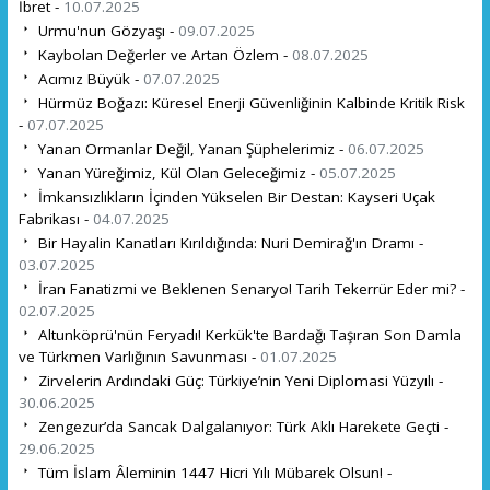
İbret -
10.07.2025
Urmu'nun Gözyaşı -
09.07.2025
Kaybolan Değerler ve Artan Özlem -
08.07.2025
Acımız Büyük -
07.07.2025
Hürmüz Boğazı: Küresel Enerji Güvenliğinin Kalbinde Kritik Risk
-
07.07.2025
Yanan Ormanlar Değil, Yanan Şüphelerimiz -
06.07.2025
Yanan Yüreğimiz, Kül Olan Geleceğimiz -
05.07.2025
İmkansızlıkların İçinden Yükselen Bir Destan: Kayseri Uçak
Fabrikası -
04.07.2025
Bir Hayalin Kanatları Kırıldığında: Nuri Demirağ'ın Dramı -
03.07.2025
İran Fanatizmi ve Beklenen Senaryo! Tarih Tekerrür Eder mi? -
02.07.2025
Altunköprü'nün Feryadı! Kerkük'te Bardağı Taşıran Son Damla
ve Türkmen Varlığının Savunması -
01.07.2025
Zirvelerin Ardındaki Güç: Türkiye’nin Yeni Diplomasi Yüzyılı -
30.06.2025
Zengezur’da Sancak Dalgalanıyor: Türk Aklı Harekete Geçti -
29.06.2025
Tüm İslam Âleminin 1447 Hicri Yılı Mübarek Olsun! -