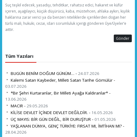
Suç teşkil edecek, yasadışı, tehditkar, rahatsız edici, hakaret ve küfür
içeren, aşağılayıcı, küçük düşürücü, kaba, müstehcen, ahlaka aykırı, kişilik
haklarına zarar verici ya da benzeri niteliklerde içeriklerden doğan her
türlü mali, hukuki, cezai, idari sorumluluk içeriği gönderen Üye/Üyeler’e
aittir.
Gönder
Tüm Yazıları
BUGÜN BENİM DOĞUM GÜNÜM… -
24.07.2026
Kalemi Satan Kaybeder, Milleti Satan Tarihe Gömülür -
03.07.2026
*Bir Şehri Kurtaranlar, Bir Milleti Ayağa Kaldıranlar* -
13.06.2026
MACIR -
29.05.2026
KİLİSE DEVLET İÇİNDE DEVLET DEĞİLDİR. -
16.05.2026
ÜÇ MAYIS: BİR GÜN DEĞİL, BİR DURUŞTUR -
01.05.2026
YAŞLANAN DÜNYA, GENÇ TÜRKİYE: FIRSAT MI, İMTİHAN MI? -
28.04.2026