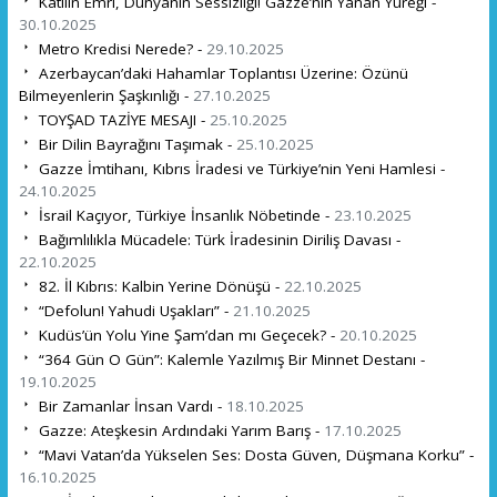
Katilin Emri, Dünyanın Sessizliği! Gazze’nin Yanan Yüreği -
30.10.2025
Metro Kredisi Nerede? -
29.10.2025
Azerbaycan’daki Hahamlar Toplantısı Üzerine: Özünü
Bilmeyenlerin Şaşkınlığı -
27.10.2025
TOYŞAD TAZİYE MESAJI -
25.10.2025
Bir Dilin Bayrağını Taşımak -
25.10.2025
Gazze İmtihanı, Kıbrıs İradesi ve Türkiye’nin Yeni Hamlesi -
24.10.2025
İsrail Kaçıyor, Türkiye İnsanlık Nöbetinde -
23.10.2025
Bağımlılıkla Mücadele: Türk İradesinin Diriliş Davası -
22.10.2025
82. İl Kıbrıs: Kalbin Yerine Dönüşü -
22.10.2025
“Defolun! Yahudi Uşakları” -
21.10.2025
Kudüs’ün Yolu Yine Şam’dan mı Geçecek? -
20.10.2025
“364 Gün O Gün”: Kalemle Yazılmış Bir Minnet Destanı -
19.10.2025
Bir Zamanlar İnsan Vardı -
18.10.2025
Gazze: Ateşkesin Ardındaki Yarım Barış -
17.10.2025
“Mavi Vatan’da Yükselen Ses: Dosta Güven, Düşmana Korku” -
16.10.2025