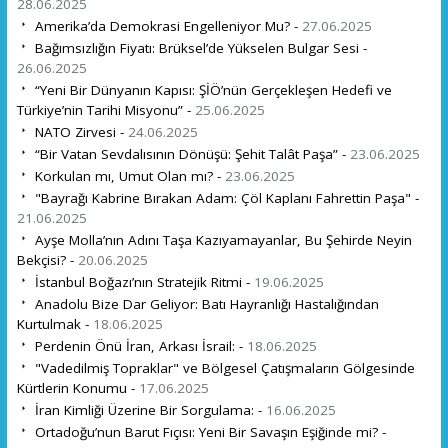
28.06.2025
Amerika’da Demokrasi Engelleniyor Mu? -
27.06.2025
Bağımsızlığın Fiyatı: Brüksel’de Yükselen Bulgar Sesi -
26.06.2025
“Yeni Bir Dünyanın Kapısı: ŞİÖ’nün Gerçekleşen Hedefi ve
Türkiye’nin Tarihi Misyonu” -
25.06.2025
NATO Zirvesi -
24.06.2025
“Bir Vatan Sevdalısının Dönüşü: Şehit Talât Paşa” -
23.06.2025
Korkulan mı, Umut Olan mı? -
23.06.2025
"Bayrağı Kabrine Bırakan Adam: Çöl Kaplanı Fahrettin Paşa" -
21.06.2025
Ayşe Molla’nın Adını Taşa Kazıyamayanlar, Bu Şehirde Neyin
Bekçisi? -
20.06.2025
İstanbul Boğazı’nın Stratejik Ritmi -
19.06.2025
Anadolu Bize Dar Geliyor: Batı Hayranlığı Hastalığından
Kurtulmak -
18.06.2025
Perdenin Önü İran, Arkası İsrail: -
18.06.2025
"Vadedilmiş Topraklar" ve Bölgesel Çatışmaların Gölgesinde
Kürtlerin Konumu -
17.06.2025
İran Kimliği Üzerine Bir Sorgulama: -
16.06.2025
Ortadoğu’nun Barut Fıçısı: Yeni Bir Savaşın Eşiğinde mi? -