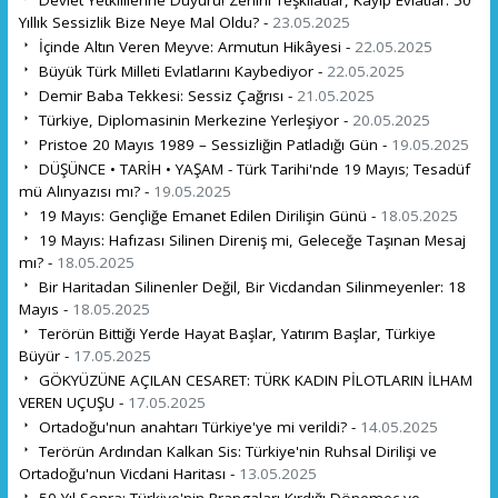
Yıllık Sessizlik Bize Neye Mal Oldu? -
23.05.2025
İçinde Altın Veren Meyve: Armutun Hikâyesi -
22.05.2025
Büyük Türk Milleti Evlatlarını Kaybediyor -
22.05.2025
Demir Baba Tekkesi: Sessiz Çağrısı -
21.05.2025
Türkiye, Diplomasinin Merkezine Yerleşiyor -
20.05.2025
Pristoe 20 Mayıs 1989 – Sessizliğin Patladığı Gün -
19.05.2025
DÜŞÜNCE • TARİH • YAŞAM - Türk Tarihi'nde 19 Mayıs; Tesadüf
mü Alınyazısı mı? -
19.05.2025
19 Mayıs: Gençliğe Emanet Edilen Dirilişin Günü -
18.05.2025
19 Mayıs: Hafızası Silinen Direniş mi, Geleceğe Taşınan Mesaj
mı? -
18.05.2025
Bir Haritadan Silinenler Değil, Bir Vicdandan Silinmeyenler: 18
Mayıs -
18.05.2025
Terörün Bittiği Yerde Hayat Başlar, Yatırım Başlar, Türkiye
Büyür -
17.05.2025
GÖKYÜZÜNE AÇILAN CESARET: TÜRK KADIN PİLOTLARIN İLHAM
VEREN UÇUŞU -
17.05.2025
Ortadoğu'nun anahtarı Türkiye'ye mi verildi? -
14.05.2025
Terörün Ardından Kalkan Sis: Türkiye'nin Ruhsal Dirilişi ve
Ortadoğu'nun Vicdani Haritası -
13.05.2025
50 Yıl Sonra: Türkiye'nin Prangaları Kırdığı Dönemeç ve