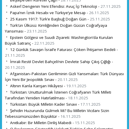
Askerî Dengenin Yeni Efendisi: Avuç İçi Teknoloji -
27.11.2025
Papa’nın İznik Hesabı ve Türkiye’ye Mesajı -
26.11.2025
25 Kasım 1917: Türk’e Başbuğ Doğan Gün -
25.11.2025
Türk’ün Ülküsü: Kimliğinden Doğan Gücün Coğrafyaya
Yansıması -
23.11.2025
Epstein Gölgesi ve Suudi Ziyareti: Washington’da Kurulan
Büyük Satranç -
22.11.2025
12 Günlük Savaşın İsrail’e Faturası: Çöken İhtişamın Bedeli -
21.11.2025
İmralı Resti! Devlet Bahçeli’nin Devlete Sahip Çıkış Çığlığı -
20.11.2025
Afganistan–Pakistan Geriliminin Gizli Yansımaları: Türk Dünyası
İçin Yeni Bir Jeopolitik Sınav -
20.11.2025
Altının Kanla Karışan Hikâyesi -
19.11.2025
Türkistan: Unutturulmak İstenen Coğrafyanın Türk Milleti
Tarafından Yeniden Hatırlatılması -
18.11.2025
Türkistan: Büyük Milletin Kader Sınavı -
17.11.2025
Şehidin Huzurunda Gülmek Mi? Bu Milletin Vicdanı Sizin
Tebessümünüzden Büyüktür -
16.11.2025
Anıtkabir: Bir Milletin Diriliş Mabedi -
15.11.2025
O Paylaşımın Gösterdiği Hakikat! Türk’ün Sabrı Selametini