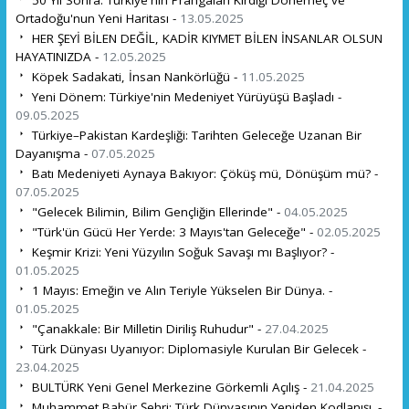
Ortadoğu'nun Yeni Haritası -
13.05.2025
HER ŞEYİ BİLEN DEĞİL, KADİR KIYMET BİLEN İNSANLAR OLSUN
HAYATINIZDA -
12.05.2025
Köpek Sadakati, İnsan Nankörlüğü -
11.05.2025
Yeni Dönem: Türkiye'nin Medeniyet Yürüyüşü Başladı -
09.05.2025
Türkiye–Pakistan Kardeşliği: Tarihten Geleceğe Uzanan Bir
Dayanışma -
07.05.2025
Batı Medeniyeti Aynaya Bakıyor: Çöküş mü, Dönüşüm mü? -
07.05.2025
"Gelecek Bilimin, Bilim Gençliğin Ellerinde" -
04.05.2025
"Türk'ün Gücü Her Yerde: 3 Mayıs'tan Geleceğe" -
02.05.2025
Keşmir Krizi: Yeni Yüzyılın Soğuk Savaşı mı Başlıyor? -
01.05.2025
1 Mayıs: Emeğin ve Alın Teriyle Yükselen Bir Dünya. -
01.05.2025
"Çanakkale: Bir Milletin Diriliş Ruhudur" -
27.04.2025
Türk Dünyası Uyanıyor: Diplomasiyle Kurulan Bir Gelecek -
23.04.2025
BULTÜRK Yeni Genel Merkezine Görkemli Açılış -
21.04.2025
Muhammet Babür Şehri: Türk Dünyasının Yeniden Kodlanışı. -