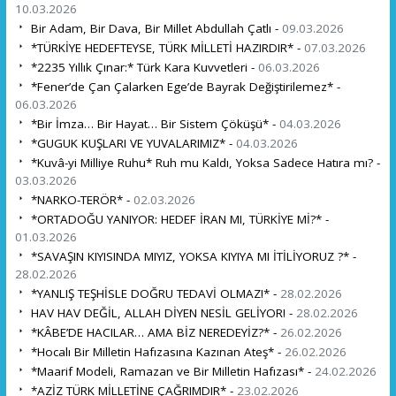
10.03.2026
Bir Adam, Bir Dava, Bir Millet Abdullah Çatlı -
09.03.2026
*TÜRKİYE HEDEFTEYSE, TÜRK MİLLETİ HAZIRDIR* -
07.03.2026
*2235 Yıllık Çınar:* Türk Kara Kuvvetleri -
06.03.2026
*Fener’de Çan Çalarken Ege’de Bayrak Değiştirilemez* -
06.03.2026
*Bir İmza… Bir Hayat… Bir Sistem Çöküşü* -
04.03.2026
*GUGUK KUŞLARI VE YUVALARIMIZ* -
04.03.2026
*Kuvâ-yi Milliye Ruhu* Ruh mu Kaldı, Yoksa Sadece Hatıra mı? -
03.03.2026
*NARKO-TERÖR* -
02.03.2026
*ORTADOĞU YANIYOR: HEDEF İRAN MI, TÜRKİYE Mİ?* -
01.03.2026
*SAVAŞIN KIYISINDA MIYIZ, YOKSA KIYIYA MI İTİLİYORUZ ?* -
28.02.2026
*YANLIŞ TEŞHİSLE DOĞRU TEDAVİ OLMAZ!* -
28.02.2026
HAV HAV DEĞİL, ALLAH DİYEN NESİL GELİYOR! -
28.02.2026
*KÂBE’DE HACILAR… AMA BİZ NEREDEYİZ?* -
26.02.2026
*Hocalı Bir Milletin Hafızasına Kazınan Ateş* -
26.02.2026
*Maarif Modeli, Ramazan ve Bir Milletin Hafızası* -
24.02.2026
*AZİZ TÜRK MİLLETİNE ÇAĞRIMDIR* -
23.02.2026