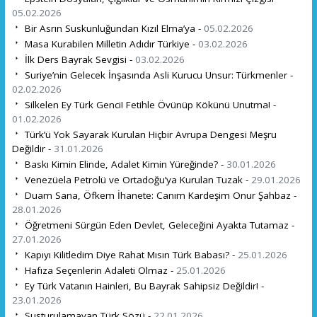
05.02.2026
Bir Asrın Suskunluğundan Kızıl Elma’ya -
05.02.2026
Masa Kurabilen Milletin Adıdır Türkiye -
03.02.2026
İlk Ders Bayrak Sevgisi -
03.02.2026
Suriye’nin Gelecek İnşasında Asli Kurucu Unsur: Türkmenler -
02.02.2026
Silkelen Ey Türk Genci! Fetihle Övünüp Kökünü Unutma! -
01.02.2026
Türk’ü Yok Sayarak Kurulan Hiçbir Avrupa Dengesi Meşru
Değildir -
31.01.2026
Baskı Kimin Elinde, Adalet Kimin Yüreğinde? -
30.01.2026
Venezüela Petrolü ve Ortadoğu’ya Kurulan Tuzak -
29.01.2026
Duam Sana, Öfkem İhanete: Canım Kardeşim Onur Şahbaz -
28.01.2026
Öğretmeni Sürgün Eden Devlet, Geleceğini Ayakta Tutamaz -
27.01.2026
Kapıyı Kilitledim Diye Rahat Mısın Türk Babası? -
25.01.2026
Hafıza Seçenlerin Adaleti Olmaz -
25.01.2026
Ey Türk Vatanın Hainleri, Bu Bayrak Sahipsiz Değildir! -
23.01.2026
Susturulamayan Türk Sözü -
22.01.2026