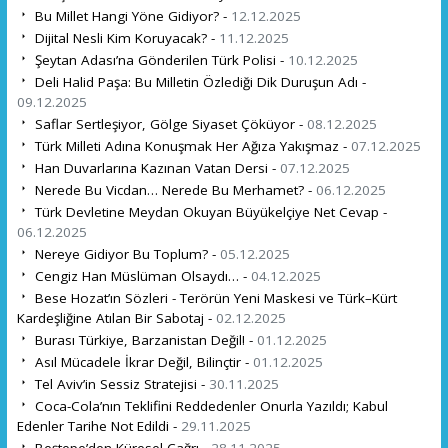
Bu Millet Hangi Yöne Gidiyor? -
12.12.2025
Dijital Nesli Kim Koruyacak? -
11.12.2025
Şeytan Adası’na Gönderilen Türk Polisi -
10.12.2025
Deli Halid Paşa: Bu Milletin Özlediği Dik Duruşun Adı -
09.12.2025
Saflar Sertleşiyor, Gölge Siyaset Çöküyor -
08.12.2025
Türk Milleti Adına Konuşmak Her Ağıza Yakışmaz -
07.12.2025
Han Duvarlarına Kazınan Vatan Dersi -
07.12.2025
Nerede Bu Vicdan… Nerede Bu Merhamet? -
06.12.2025
Türk Devletine Meydan Okuyan Büyükelçiye Net Cevap -
06.12.2025
Nereye Gidiyor Bu Toplum? -
05.12.2025
Cengiz Han Müslüman Olsaydı… -
04.12.2025
Bese Hozat’ın Sözleri - Terörün Yeni Maskesi ve Türk–Kürt
Kardeşliğine Atılan Bir Sabotaj -
02.12.2025
Burası Türkiye, Barzanistan Değil! -
01.12.2025
Asıl Mücadele İkrar Değil, Bilinçtir -
01.12.2025
Tel Aviv’in Sessiz Stratejisi -
30.11.2025
Coca-Cola’nın Teklifini Reddedenler Onurla Yazıldı; Kabul
Edenler Tarihe Not Edildi -
29.11.2025
Beştepe’den Küresel Çağrı -
28.11.2025