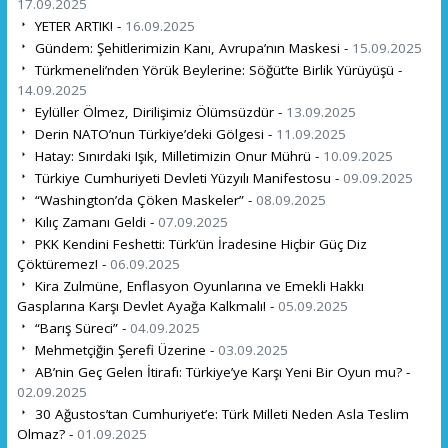
17.09.2025
YETER ARTIK! -
16.09.2025
Gündem: Şehitlerimizin Kanı, Avrupa’nın Maskesi -
15.09.2025
Türkmeneli’nden Yörük Beylerine: Söğüt’te Birlik Yürüyüşü -
14.09.2025
Eylüller Ölmez, Dirilişimiz Ölümsüzdür -
13.09.2025
Derin NATO’nun Türkiye’deki Gölgesi -
11.09.2025
Hatay: Sınırdaki Işık, Milletimizin Onur Mührü -
10.09.2025
Türkiye Cumhuriyeti Devleti Yüzyılı Manifestosu -
09.09.2025
“Washington’da Çöken Maskeler” -
08.09.2025
Kılıç Zamanı Geldi -
07.09.2025
PKK Kendini Feshetti: Türk’ün İradesine Hiçbir Güç Diz
Çöktüremez! -
06.09.2025
Kira Zulmüne, Enflasyon Oyunlarına ve Emekli Hakkı
Gasplarına Karşı Devlet Ayağa Kalkmalı! -
05.09.2025
“Barış Süreci” -
04.09.2025
Mehmetçiğin Şerefi Üzerine -
03.09.2025
AB’nin Geç Gelen İtirafı: Türkiye’ye Karşı Yeni Bir Oyun mu? -
02.09.2025
30 Ağustos’tan Cumhuriyet’e: Türk Milleti Neden Asla Teslim
Olmaz? -
01.09.2025