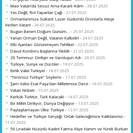
Mavi Vatan’da Sessiz Ama Kararlı Adım -
28.07.2025
Yas Değil, Rol Yapanlar Çağı -
27.07.2025
Ormanlarımıza Suikast: Lazer Güdümlü Dronlarla Ateşe
Verilen Vatan! -
26.07.2025
Bugün Benim Doğum Günüm… -
25.07.2025
Yanan Orman Değil, Vatanın Kalbidir! -
24.07.2025
Etki Ajanları: Görünmeyen Tehlike! -
22.07.2025
Davut Koridoru Başlarına Yıkıldı! -
21.07.2025
20 Temmuz: Dirilişin ve Varoluşun Adı -
20.07.2025
Türkiye, Suriye ve Dürziler -
19.07.2025
Birlik Vakti Türkiye! -
18.07.2025
“Terörsüz Türkiye” Söylemi: -
17.07.2025
Şam Valisi Esat Paşa'dan Milletimize Ders! -
16.07.2025
Vatan Nöbeti -
15.07.2025
Kerkük Türktür, Türk Kalacak! -
14.07.2025
Bir Millet Diriliyor, Dünya Değişiyor -
13.07.2025
Paylaşılamayan Ülke: Türkiye -
12.07.2025
Hedefler ve Türkiye Gerçeği: Ortak Geleceğimize Katkılarımız -
11.07.2025
50 Liradaki Hüzünlü Kadın! Fatma Aliye Hanım ve Yürek Burkan