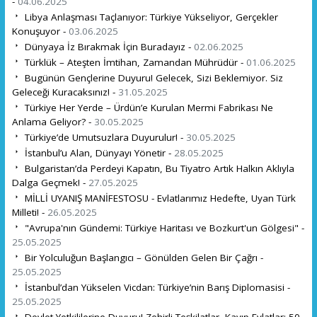
-
04.06.2025
Libya Anlaşması Taçlanıyor: Türkiye Yükseliyor, Gerçekler
Konuşuyor -
03.06.2025
Dünyaya İz Bırakmak İçin Buradayız -
02.06.2025
Türklük – Ateşten İmtihan, Zamandan Mührüdür -
01.06.2025
Bugünün Gençlerine Duyuru! Gelecek, Sizi Beklemiyor. Siz
Geleceği Kuracaksınız! -
31.05.2025
Türkiye Her Yerde – Ürdün’e Kurulan Mermi Fabrikası Ne
Anlama Geliyor? -
30.05.2025
Türkiye’de Umutsuzlara Duyurulur! -
30.05.2025
İstanbul’u Alan, Dünyayı Yönetir -
28.05.2025
Bulgaristan’da Perdeyi Kapatın, Bu Tiyatro Artık Halkın Aklıyla
Dalga Geçmek! -
27.05.2025
MİLLİ UYANIŞ MANİFESTOSU - Evlatlarımız Hedefte, Uyan Türk
Milleti! -
26.05.2025
"Avrupa'nın Gündemi: Türkiye Haritası ve Bozkurt'un Gölgesi" -
25.05.2025
Bir Yolculuğun Başlangıcı – Gönülden Gelen Bir Çağrı -
25.05.2025
İstanbul’dan Yükselen Vicdan: Türkiye’nin Barış Diplomasisi -
25.05.2025
Devlet Yetkililerine Duyuru! Zehirli Teşkilatlar, Kayıp Evlatlar: 50