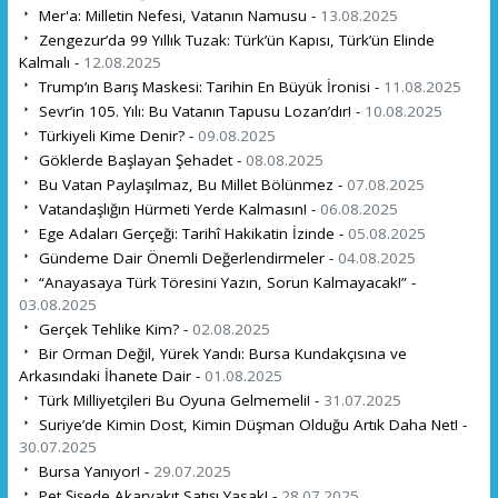
Mer'a: Milletin Nefesi, Vatanın Namusu -
13.08.2025
Zengezur’da 99 Yıllık Tuzak: Türk’ün Kapısı, Türk’ün Elinde
Kalmalı -
12.08.2025
Trump’ın Barış Maskesi: Tarihin En Büyük İronisi -
11.08.2025
Sevr’in 105. Yılı: Bu Vatanın Tapusu Lozan’dır! -
10.08.2025
Türkiyeli Kime Denir? -
09.08.2025
Göklerde Başlayan Şehadet -
08.08.2025
Bu Vatan Paylaşılmaz, Bu Millet Bölünmez -
07.08.2025
Vatandaşlığın Hürmeti Yerde Kalmasın! -
06.08.2025
Ege Adaları Gerçeği: Tarihî Hakikatin İzinde -
05.08.2025
Gündeme Dair Önemli Değerlendirmeler -
04.08.2025
“Anayasaya Türk Töresini Yazın, Sorun Kalmayacak!” -
03.08.2025
Gerçek Tehlike Kim? -
02.08.2025
Bir Orman Değil, Yürek Yandı: Bursa Kundakçısına ve
Arkasındaki İhanete Dair -
01.08.2025
Türk Milliyetçileri Bu Oyuna Gelmemeli! -
31.07.2025
Suriye’de Kimin Dost, Kimin Düşman Olduğu Artık Daha Net! -
30.07.2025
Bursa Yanıyor! -
29.07.2025
Pet Şişede Akaryakıt Satışı Yasak! -
28.07.2025