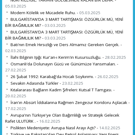
05.03.2025
Modern Kölelik ve Mücadele Ruhu. -
05.03.2025
BULGARİSTAN'DA 3 MART TARTIŞMASI: ÖZGÜRLÜK MÜ, YENİ
BİR BAĞIMLILIK MI? -
03.03.2025
BULGARİSTAN'DA 3 MART TARTIŞMASI: ÖZGÜRLÜK MÜ, YENİ
BİR BAĞIMLILIK MI? -
03.03.2025
Batı'nın Emek Hırsızlığı ve Ders Almamız Gereken Gerçek. -
02.03.2025
İlahi Bilginin Işığı: Kur'an-ı Kerim'in Kusursuzluğu. -
28.02.2025
Osmanlı'da Dolunayın Gücü ve Günümüze Yansımaları. -
27.02.2025
26 Şubat 1992: Karabağ'da Hocalı Soykırımı. -
26.02.2025
Sevakin Adasında Türkler -
23.02.2025
Kıtalararası Bağların Kadim Şifreleri: Kutsal T Tamgası. -
20.02.2025
İran'ın Absürt İddialarına Rağmen Zengezur Koridoru Açılacak -
17.02.2025
Avrupa'nın Türkiye'ye Olan Bağımlılığı ve Stratejik Gelecek
Rafet ULUTÜRK . -
16.02.2025
Pislikten Medeniyete: Avrupa Nasıl Arayı Açtı? -
14.02.2025
Türkiye ve Pakistan'dan Dev Petrol Anlaşması: Yeni Enerji