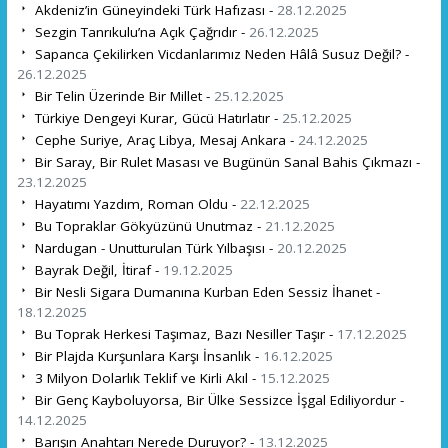
Akdeniz’in Güneyindeki Türk Hafızası -
28.12.2025
Sezgin Tanrıkulu’na Açık Çağrıdır -
26.12.2025
Sapanca Çekilirken Vicdanlarımız Neden Hâlâ Susuz Değil? -
26.12.2025
Bir Telin Üzerinde Bir Millet -
25.12.2025
Türkiye Dengeyi Kurar, Gücü Hatırlatır -
25.12.2025
Cephe Suriye, Araç Libya, Mesaj Ankara -
24.12.2025
Bir Saray, Bir Rulet Masası ve Bugünün Sanal Bahis Çıkmazı -
23.12.2025
Hayatımı Yazdım, Roman Oldu -
22.12.2025
Bu Topraklar Gökyüzünü Unutmaz -
21.12.2025
Nardugan - Unutturulan Türk Yılbaşısı -
20.12.2025
Bayrak Değil, İtiraf -
19.12.2025
Bir Nesli Sigara Dumanına Kurban Eden Sessiz İhanet -
18.12.2025
Bu Toprak Herkesi Taşımaz, Bazı Nesiller Taşır -
17.12.2025
Bir Plajda Kurşunlara Karşı İnsanlık -
16.12.2025
3 Milyon Dolarlık Teklif ve Kirli Akıl -
15.12.2025
Bir Genç Kayboluyorsa, Bir Ülke Sessizce İşgal Ediliyordur -
14.12.2025
Barışın Anahtarı Nerede Duruyor? -
13.12.2025