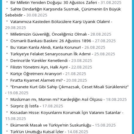
Bir Milletin Yeniden Doğuşu: 30 Ağustos Zaferi -
31.08.2025
Sahte Dindarlığın Karşısında Susmak, Çürümenin En Büyük
Sebebidir -
30.08.2025
Vatanımıza Kasteden Bölücülere Karşı Uyanık Olalım! -
29.08.2025
Milletimizin Güvenliği, Önceliğimiz Olmalı -
28.08.2025
Osmanlı Bankası Baskını: 26 Ağustos 1896 -
27.08.2025
Bu Vatan Kanla Alındı, Kanla Korunur! -
26.08.2025
Türkiye’ye Felaket Senaryosunun İlk Adımı! -
25.08.2025
Derince’de Yürekler Kenetlendi -
23.08.2025
Filistin Yönetimi Ayrı, Halk Ayrı! -
22.08.2025
Kürtçe Öğretmeni Aranıyor! -
21.08.2025
Fırat’ta Kıyamet Alameti mi? -
20.08.2025
“Emanete Kurt Gibi Sahip Çıkmazsak, Ceset Misali Sürükleniriz”
-
19.08.2025
Müslüman mı, Mümin mi? Kardeşliğin Asıl Ölçüsü -
18.08.2025
Sürpriz (!) İstifa -
17.08.2025
Kıssadan Hisse: Koyunlarını Korumak İçin Vatanını Satanlar -
15.08.2025
Ekümenik Masalı ve Türkiye’nin Suskunluğu -
15.08.2025
Türk’ün Unuttuğu Kutsal İzler -
14.08.2025