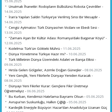
15.06.2025
Unutmak İhanettir: Rodopların Bülbülünü Robota Çevirdiler -
14.06.2025
İran’a Yapılan Saldırı Türkiye’ye Verilmiş Sinsi Bir Mesajdır -
14.06.2025
Cengiz Aytmatov: Türk Dünyası’nın Vicdanı ve Ebedi Sesi -
13.06.2025
“Zamanı Aşan Bir Kültür Adası: Romanya’daki Başpınar Köyü” -
12.06.2025
Kızılelma: Türk'ün Gökteki Mührü -
11.06.2025
Dünya Yönetimine Türkiye Hazır mı? -
10.06.2025
Türk Milletinin Dünya Üzerindeki Adalet ve Barışa Etkisi -
09.06.2025
Hırsla Gelen Gölgeler, Azimle Doğan Güneşler -
08.06.2025
Yeni Gençlik, Yeni Fikirlerle Dünyayı Yeniden Kuracak -
08.06.2025
Dünyayı Yeni Fikirler Kurar: Gençlere Fikir Üretmeyi
Öğretmeliyiz -
06.06.2025
Bu Kurban, Kendimizi Hatırlama Bayramı Olsun -
05.06.2025
Avrupa'nın Suskunluğu, Halkın Çığlığı -
05.06.2025
Kardeşlik Enerjiyle Büyüyor: Hazar’dan Anadolu’ya Uzanan Güç