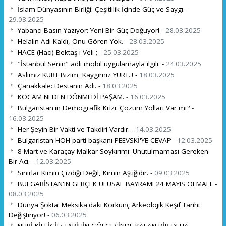
İslam Dünyasının Birliği: Çeşitlilik İçinde Güç ve Saygı. -
29.03.2025
Yabancı Basın Yazıyor: Yeni Bir Güç Doğuyor! -
28.03.2025
Helalın Adı Kaldı, Onu Gören Yok. -
28.03.2025
HACE (Hacı) Bektaş-ı Veli ; -
25.03.2025
"İstanbul Senin" adlı mobil uygulamayla ilgili. -
24.03.2025
Aslımız KURT Bizim, Kaygımız YURT..! -
18.03.2025
Çanakkale: Destanın Adı. -
18.03.2025
KOCAM NEDEN DÖNMEDİ PAŞAM. -
16.03.2025
Bulgaristan'ın Demografik Krizi: Çözüm Yolları Var mı? -
16.03.2025
Her Şeyin Bir Vakti ve Takdiri Vardır. -
14.03.2025
Bulgaristan HÖH parti başkanı PEEVSKİ'YE CEVAP -
12.03.2025
8 Mart ve Karaçay-Malkar Soykırımı: Unutulmaması Gereken
Bir Acı. -
12.03.2025
Sınırlar Kimin Çizdiği Değil, Kimin Aştığıdır. -
09.03.2025
BULGARİSTAN'IN GERÇEK ULUSAL BAYRAMI 24 MAYIS OLMALI. -
08.03.2025
Dünya Şokta: Meksika'daki Korkunç Arkeolojik Keşif Tarihi
Değiştiriyor! -
06.03.2025
NURİ KİLLİGİL: TARİHİN GÖLGESİNDE KALAN BİR DEHA. -