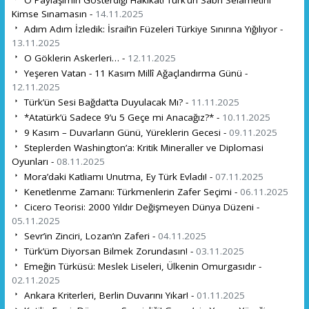
Kimse Sınamasın -
14.11.2025
Adım Adım İzledik: İsrail’in Füzeleri Türkiye Sınırına Yığılıyor -
13.11.2025
O Göklerin Askerleri… -
12.11.2025
Yeşeren Vatan - 11 Kasım Millî Ağaçlandırma Günü -
12.11.2025
Türk’ün Sesi Bağdat’ta Duyulacak Mı? -
11.11.2025
*Atatürk’ü Sadece 9’u 5 Geçe mi Anacağız?* -
10.11.2025
9 Kasım – Duvarların Günü, Yüreklerin Gecesi -
09.11.2025
Steplerden Washington’a: Kritik Mineraller ve Diplomasi
Oyunları -
08.11.2025
Mora’daki Katliamı Unutma, Ey Türk Evladı! -
07.11.2025
Kenetlenme Zamanı: Türkmenlerin Zafer Seçimi -
06.11.2025
Cicero Teorisi: 2000 Yıldır Değişmeyen Dünya Düzeni -
05.11.2025
Sevr’in Zinciri, Lozan’ın Zaferi -
04.11.2025
Türk’üm Diyorsan Bilmek Zorundasın! -
03.11.2025
Emeğin Türküsü: Meslek Liseleri, Ülkenin Omurgasıdır -
02.11.2025
Ankara Kriterleri, Berlin Duvarını Yıkar! -
01.11.2025