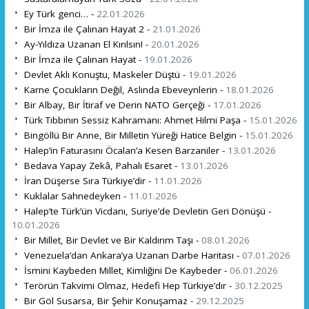
Ey Türk genci… -
22.01.2026
Bir İmza ile Çalınan Hayat 2 -
21.01.2026
Ay-Yıldıza Uzanan El Kırılsın! -
20.01.2026
Bir İmza ile Çalınan Hayat -
19.01.2026
Devlet Aklı Konuştu, Maskeler Düştü -
19.01.2026
Karne Çocukların Değil, Aslında Ebeveynlerin -
18.01.2026
Bir Albay, Bir İtiraf ve Derin NATO Gerçeği -
17.01.2026
Türk Tıbbının Sessiz Kahramanı: Ahmet Hilmi Paşa -
15.01.2026
Bingöllü Bir Anne, Bir Milletin Yüreği Hatice Belgin -
15.01.2026
Halep’in Faturasını Öcalan’a Kesen Barzaniler -
13.01.2026
Bedava Yapay Zekâ, Pahalı Esaret -
13.01.2026
İran Düşerse Sıra Türkiye’dir -
11.01.2026
Kuklalar Sahnedeyken -
11.01.2026
Halep’te Türk’ün Vicdanı, Suriye’de Devletin Geri Dönüşü -
10.01.2026
Bir Millet, Bir Devlet ve Bir Kaldırım Taşı -
08.01.2026
Venezuela’dan Ankara’ya Uzanan Darbe Haritası -
07.01.2026
İsmini Kaybeden Millet, Kimliğini De Kaybeder -
06.01.2026
Terörün Takvimi Olmaz, Hedefi Hep Türkiye’dır -
30.12.2025
Bir Göl Susarsa, Bir Şehir Konuşamaz -
29.12.2025