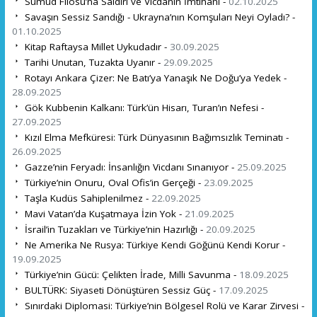
Sumud Filosu’na Saldırı ve Vicdanın İmtihanı -
02.10.2025
Savaşın Sessiz Sandığı - Ukrayna’nın Komşuları Neyi Oyladı? -
01.10.2025
Kitap Raftaysa Millet Uykudadır -
30.09.2025
Tarihi Unutan, Tuzakta Uyanır -
29.09.2025
Rotayı Ankara Çizer: Ne Batı’ya Yanaşık Ne Doğu’ya Yedek -
28.09.2025
Gök Kubbenin Kalkanı: Türk’ün Hisarı, Turan’ın Nefesi -
27.09.2025
Kızıl Elma Mefküresi: Türk Dünyasının Bağımsızlık Teminatı -
26.09.2025
Gazze’nin Feryadı: İnsanlığın Vicdanı Sınanıyor -
25.09.2025
Türkiye’nin Onuru, Oval Ofis’in Gerçeği -
23.09.2025
Taşla Kudüs Sahiplenilmez -
22.09.2025
Mavi Vatan’da Kuşatmaya İzin Yok -
21.09.2025
İsrail’in Tuzakları ve Türkiye’nin Hazırlığı -
20.09.2025
Ne Amerika Ne Rusya: Türkiye Kendi Göğünü Kendi Korur -
19.09.2025
Türkiye’nin Gücü: Çelikten İrade, Milli Savunma -
18.09.2025
BULTÜRK: Siyaseti Dönüştüren Sessiz Güç -
17.09.2025
Sınırdaki Diplomasi: Türkiye’nin Bölgesel Rolü ve Karar Zirvesi -