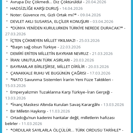
Avrupa Diz Çökmedi… Diz Çöktürüldü! -
20.04.2026
HADSİZLİĞE KARŞI DURUŞ -
14.04.2026
Noter: Güvence mi, Gizli Ortak mı?* -
09.04.2026
DEVLET AKLI SUSARSA, ELÇİLER KONUŞUR! -
03.04.2026
*DÜNYA YENİDEN KURULURKEN TÜRKİYE NEREDE DURACAK?* -
27.03.2026
İÇTEN ÇÖKMEYEN MİLLET YIKILMAZ! -
25.03.2026
*Başın sağ olsun Türkiye -
22.03.2026
DEMİRİ ERİTEN MİLLETİN BAYRAMI NEVRUZ -
21.03.2026
İRAN: UNUTULAN TÜRK ASIRLARI -
20.03.2026
BAYRAMLAR BİRLEŞİRSE, MİLLET DİRİLİR -
20.03.2026
ÇANAKKALE RUHU VE BUGÜNÜN ÇAĞRISI -
17.03.2026
*NATO Savunma Sistemleri İran’ın Yeni Füze Taktikleri -
15.03.2026
Emperyalizmin Tuzaklarına Karşı Türkiye–İran Gerçeği -
13.03.2026
*İnanç Maskesi Altında Kurulan Savaş Karargâhı -
13.03.2026
Bir Milletin Haykırışı -
11.03.2026
Ortadoğu’nun kaderini haritalar değil, milletlerin hafızası
belirler -
11.03.2026
*ORDULAR SAYILARLA ÖLÇÜLÜR… TÜRK ORDUSU TARİHLE* -