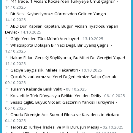
"41 İrade, 1 Vicdan: Kocaeli’den Türkiye’ye Umut Çağrısı" -
14.10.2025
Bir Nesli Kaybediyoruz: Görmezden Gelinen Yangın -
14.10.2025
ABD Dün Kapıları Kapatan, Bugün Vicdan Tiyatrosu Yapan
Devlet -
14.10.2025
Göğe Yeniden Türk Mührü Vuruluyor! -
13.10.2025
Whatsapp’ta Dolaşan Bir Yazı Değil, Bir Uyanış Çağrısı -
12.10.2025
Hakan Fidan Gerçeği Söylüyorsa, Bu Millet De Gereğini Yapar! -
11.10.2025
Gaziye Saygısızlık, Millete Hakarettir! -
10.10.2025
Çocuk Yazarlarımız ve Yerel Değerlerimize Sahip Çıkmak -
09.10.2025
Turan’ın Kalbinde Birlik Vakti -
08.10.2025
Kocaeli’de Türk Dünyasıyla Birlikte Yeniden Diriliş -
06.10.2025
Sessiz Çığlık, Büyük Vicdan: Gazze'nin Yankısı Türkiye’de -
06.10.2025
Onurlu Direnişin Adı: Sumud Filosu ve Karadeniz’in Vicdanı -
04.10.2025
Terörsüz Türkiye İradesi ve Milli Duruşun Mesajı -
02.10.2025