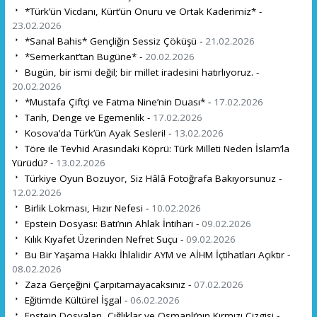
*Türk’ün Vicdanı, Kürt’ün Onuru ve Ortak Kaderimiz* -
23.02.2026
*Sanal Bahis* Gençliğin Sessiz Çöküşü -
21.02.2026
*Semerkant’tan Bugüne* -
20.02.2026
Bugün, bir ismi değil; bir millet iradesini hatırlıyoruz. -
20.02.2026
*Mustafa Çiftçi ve Fatma Nine’nin Duası* -
17.02.2026
Tarih, Denge ve Egemenlik -
17.02.2026
Kosova’da Türk’ün Ayak Sesleri! -
13.02.2026
Töre ile Tevhid Arasındaki Köprü: Türk Milleti Neden İslam’la
Yürüdü? -
13.02.2026
Türkiye Oyun Bozuyor, Siz Hâlâ Fotoğrafa Bakıyorsunuz -
12.02.2026
Birlik Lokması, Hızır Nefesi -
10.02.2026
Epstein Dosyası: Batı’nın Ahlak İntiharı -
09.02.2026
Kılık Kıyafet Üzerinden Nefret Suçu -
09.02.2026
Bu Bir Yaşama Hakkı İhlalidir AYM ve AİHM İçtihatları Açıktır -
08.02.2026
Zaza Gerçeğini Çarpıtamayacaksınız -
07.02.2026
Eğitimde Kültürel İşgal -
06.02.2026
Epstein Dosyaları, Çığlıklar ve Osmanlı’nın Kırmızı Çizgisi -