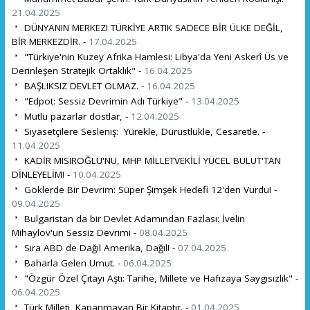
21.04.2025
DÜNYANIN MERKEZI TÜRKİYE ARTIK SADECE BİR ÜLKE DEĞİL,
BİR MERKEZDİR. -
17.04.2025
"Türkiye'nin Kuzey Afrika Hamlesi: Libya'da Yeni Askerî Üs ve
Derinleşen Stratejik Ortaklık" -
16.04.2025
BAŞLIKSIZ DEVLET OLMAZ. -
16.04.2025
"Edpot: Sessiz Devrimin Adı Türkiye" -
13.04.2025
Mutlu pazarlar dostlar, -
12.04.2025
Siyasetçilere Sesleniş: Yürekle, Dürüstlükle, Cesaretle. -
11.04.2025
KADİR MISIROĞLU'NU, MHP MİLLETVEKİLİ YÜCEL BULUT'TAN
DİNLEYELİM! -
10.04.2025
Göklerde Bir Devrim: Süper Şimşek Hedefi 12'den Vurdu! -
09.04.2025
Bulgaristan da bir Devlet Adamından Fazlası: İvelin
Mihaylov'un Sessiz Devrimi -
08.04.2025
Sıra ABD de Dağıl Amerika, Dağıl! -
07.04.2025
Baharla Gelen Umut. -
06.04.2025
"Özgür Özel Çıtayı Aştı: Tarihe, Millete ve Hafızaya Saygısızlık" -
06.04.2025
Türk Milleti, Kapanmayan Bir Kitaptır. -
01.04.2025