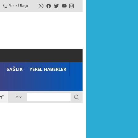
Bize Ulaşın
SAĞLIK
YEREL HABERLER
Ara
m”