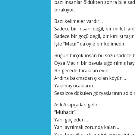
bazı insanlar öldükten sonra bile sad
bırakıyor.
Bazı kelimeler vardır…
Sadece bir insanı değil, bir milleti anla
Sadece bir göçü değil, bir kırılışı taşır
İşte “Macır” da öyle bir kelimedir.
Bugün birçok insan bu sözü sadece bi
Oysa Macır; bir bavula sığdırılmış haya
Bir gecede bırakılan evin…
Ardına bakmadan çıkılan köyün…
Yakılmış ocakların…
Sessizce dökülen gözyaşlarının adıdır
Aslı Arapçadan gelir.
“Muhacir”…
Yani göç eden…
Yani ayrılmak zorunda kalan…
Yani toprağını, düzenini, geçmişini a