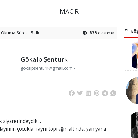
MACIR
Köş
Okuma Süresi: 5 dk.
676
okunma
Gökalp Şentürk
gokalpsenturk@gmail.com -
k ziyaretindeydik…
yımın çocukları aynı toprağın altında, yan yana