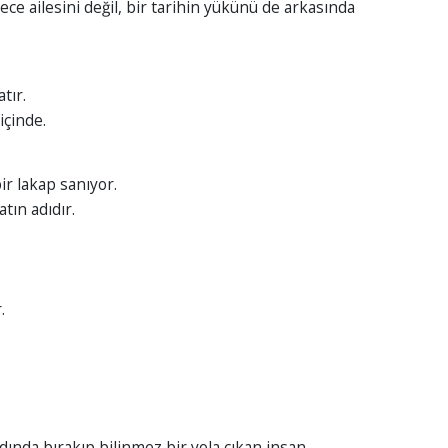
ece ailesini değil, bir tarihin yükünü de arkasında
tır.
 içinde.
r lakap sanıyor.
tın adıdır.
.
rdında bırakıp bilinmez bir yola çıkan insan…