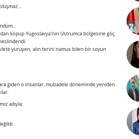
 oluşmaz…
şündüm…
ından kopup Yugoslavya’nın Ustrumca bölgesine göç
eslindendi.
vlete yürüyen, alın terini namus bilen bir soyun
lara giden o insanlar, mübadele döneminde yeniden
lar.
miz adıyla;
eğildi.