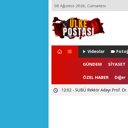
08 Ağustos 2026, Cumartesi
Videolar
Fotoğ
22:29 - ZEYNEP ARI TETİK İSTA
GÜNDEM
SİYASET
15:55 - Levent CANDAN'dan Prof. Dr
ÖZEL HABER
Diğer
12:02 - SUBÜ Rektör Adayı Prof. Dr.