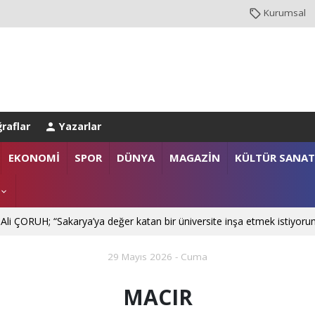
Kurumsal
raflar
Yazarlar
NBUL EMNİYET MÜDÜRLÜĞÜ’NE ATANDI
EKONOMİ
SPOR
DÜNYA
MAGAZİN
KÜLTÜR SANAT
. Mehmet SARIBIYIK'a vefa ziyareti
 Ali ÇORUH; “Sakarya’ya değer katan bir üniversite inşa etmek istiyoru
29 Mayıs 2026 - Cuma
MACIR