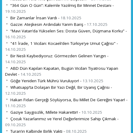
“364 Gün O Gün”: Kalemle Yazılmış Bir Minnet Destanı -
19.10.2025
Bir Zamanlar İnsan Vardı -
18.10.2025
Gazze: Ateşkesin Ardındaki Yarım Barış -
17.10.2025
“Mavi Vatan’da Yükselen Ses: Dosta Güven, Düşmana Korku” -
16.10.2025
"41 İrade, 1 Vicdan: Kocaeli’den Türkiye’ye Umut Çağrısı" -
14.10.2025
Bir Nesli Kaybediyoruz: Görmezden Gelinen Yangın -
14.10.2025
ABD Dün Kapıları Kapatan, Bugün Vicdan Tiyatrosu Yapan
Devlet -
14.10.2025
Göğe Yeniden Türk Mührü Vuruluyor! -
13.10.2025
Whatsapp’ta Dolaşan Bir Yazı Değil, Bir Uyanış Çağrısı -
12.10.2025
Hakan Fidan Gerçeği Söylüyorsa, Bu Millet De Gereğini Yapar! -
11.10.2025
Gaziye Saygısızlık, Millete Hakarettir! -
10.10.2025
Çocuk Yazarlarımız ve Yerel Değerlerimize Sahip Çıkmak -
09.10.2025
Turan’ın Kalbinde Birlik Vakti -
08.10.2025