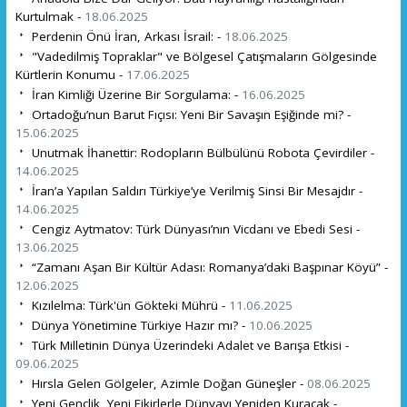
Kurtulmak -
18.06.2025
Perdenin Önü İran, Arkası İsrail: -
18.06.2025
"Vadedilmiş Topraklar" ve Bölgesel Çatışmaların Gölgesinde
Kürtlerin Konumu -
17.06.2025
İran Kimliği Üzerine Bir Sorgulama: -
16.06.2025
Ortadoğu’nun Barut Fıçısı: Yeni Bir Savaşın Eşiğinde mi? -
15.06.2025
Unutmak İhanettir: Rodopların Bülbülünü Robota Çevirdiler -
14.06.2025
İran’a Yapılan Saldırı Türkiye’ye Verilmiş Sinsi Bir Mesajdır -
14.06.2025
Cengiz Aytmatov: Türk Dünyası’nın Vicdanı ve Ebedi Sesi -
13.06.2025
“Zamanı Aşan Bir Kültür Adası: Romanya’daki Başpınar Köyü” -
12.06.2025
Kızılelma: Türk'ün Gökteki Mührü -
11.06.2025
Dünya Yönetimine Türkiye Hazır mı? -
10.06.2025
Türk Milletinin Dünya Üzerindeki Adalet ve Barışa Etkisi -
09.06.2025
Hırsla Gelen Gölgeler, Azimle Doğan Güneşler -
08.06.2025
Yeni Gençlik, Yeni Fikirlerle Dünyayı Yeniden Kuracak -