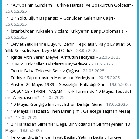
"Avrupa'nın Gündemi: Türkiye Haritası ve Bozkurt'un Gölgesi" -
25.05.2025
Bir Yolculuğun Başlangıcı – Gönülden Gelen Bir Çağrı -
25.05.2025
İstanbul’dan Yükselen Vicdan: Türkiye’nin Barış Diplomasisi -
25.05.2025
Devlet Yetkililerine Duyuru! Zehirli Teşkilatlar, Kayıp Evlatlar: 50
Yıllık Sessizlik Bize Neye Mal Oldu? -
23.05.2025
İçinde Altın Veren Meyve: Armutun Hikâyesi -
22.05.2025
Büyük Türk Milleti Evlatlarını Kaybediyor -
22.05.2025
Demir Baba Tekkesi: Sessiz Çağrısı -
21.05.2025
Türkiye, Diplomasinin Merkezine Yerleşiyor -
20.05.2025
Pristoe 20 Mayıs 1989 – Sessizliğin Patladığı Gün -
19.05.2025
DÜŞÜNCE • TARİH • YAŞAM - Türk Tarihi'nde 19 Mayıs; Tesadüf
mü Alınyazısı mı? -
19.05.2025
19 Mayıs: Gençliğe Emanet Edilen Dirilişin Günü -
18.05.2025
19 Mayıs: Hafızası Silinen Direniş mi, Geleceğe Taşınan Mesaj
mı? -
18.05.2025
Bir Haritadan Silinenler Değil, Bir Vicdandan Silinmeyenler: 18
Mayıs -
18.05.2025
Terörün Bittiği Yerde Hayat Başlar, Yatırım Başlar, Türkiye