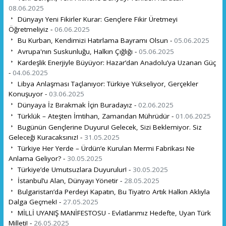
08.06.2025
Dünyayı Yeni Fikirler Kurar: Gençlere Fikir Üretmeyi
Öğretmeliyiz -
06.06.2025
Bu Kurban, Kendimizi Hatırlama Bayramı Olsun -
05.06.2025
Avrupa'nın Suskunluğu, Halkın Çığlığı -
05.06.2025
Kardeşlik Enerjiyle Büyüyor: Hazar’dan Anadolu’ya Uzanan Güç
-
04.06.2025
Libya Anlaşması Taçlanıyor: Türkiye Yükseliyor, Gerçekler
Konuşuyor -
03.06.2025
Dünyaya İz Bırakmak İçin Buradayız -
02.06.2025
Türklük – Ateşten İmtihan, Zamandan Mührüdür -
01.06.2025
Bugünün Gençlerine Duyuru! Gelecek, Sizi Beklemiyor. Siz
Geleceği Kuracaksınız! -
31.05.2025
Türkiye Her Yerde – Ürdün’e Kurulan Mermi Fabrikası Ne
Anlama Geliyor? -
30.05.2025
Türkiye’de Umutsuzlara Duyurulur! -
30.05.2025
İstanbul’u Alan, Dünyayı Yönetir -
28.05.2025
Bulgaristan’da Perdeyi Kapatın, Bu Tiyatro Artık Halkın Aklıyla
Dalga Geçmek! -
27.05.2025
MİLLİ UYANIŞ MANİFESTOSU - Evlatlarımız Hedefte, Uyan Türk
Milleti! -
26.05.2025