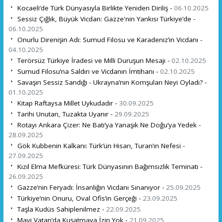
Kocaeli’de Türk Dünyasıyla Birlikte Yeniden Diriliş -
06.10.2025
Sessiz Çığlık, Büyük Vicdan: Gazze'nin Yankısı Türkiye’de -
06.10.2025
Onurlu Direnişin Adı: Sumud Filosu ve Karadeniz’in Vicdanı -
04.10.2025
Terörsüz Türkiye İradesi ve Milli Duruşun Mesajı -
02.10.2025
Sumud Filosu’na Saldırı ve Vicdanın İmtihanı -
02.10.2025
Savaşın Sessiz Sandığı - Ukrayna’nın Komşuları Neyi Oyladı? -
01.10.2025
Kitap Raftaysa Millet Uykudadır -
30.09.2025
Tarihi Unutan, Tuzakta Uyanır -
29.09.2025
Rotayı Ankara Çizer: Ne Batı’ya Yanaşık Ne Doğu’ya Yedek -
28.09.2025
Gök Kubbenin Kalkanı: Türk’ün Hisarı, Turan’ın Nefesi -
27.09.2025
Kızıl Elma Mefküresi: Türk Dünyasının Bağımsızlık Teminatı -
26.09.2025
Gazze’nin Feryadı: İnsanlığın Vicdanı Sınanıyor -
25.09.2025
Türkiye’nin Onuru, Oval Ofis’in Gerçeği -
23.09.2025
Taşla Kudüs Sahiplenilmez -
22.09.2025
Mavi Vatan’da Kuşatmaya İzin Yok -
21.09.2025