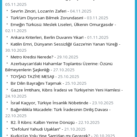
05.11.2025
Sevr’in Zinciri, Lozan’ın Zaferi -
04.11.2025
Türk’üm Diyorsan Bilmek Zorundasın! -
03.11.2025
Emeğin Türküsü: Meslek Liseleri, Ülkenin Omurgasıdır -
02.11.2025
Ankara Kriterleri, Berlin Duvarını Yıkar! -
01.11.2025
Katilin Emri, Dünyanın Sessizliği! Gazze’nin Yanan Yüreği -
30.10.2025
Metro Kredisi Nerede? -
29.10.2025
Azerbaycan’daki Hahamlar Toplantısı Üzerine: Özünü
Bilmeyenlerin Şaşkınlığı -
27.10.2025
TOYŞAD TAZİYE MESAJI -
25.10.2025
Bir Dilin Bayrağını Taşımak -
25.10.2025
Gazze İmtihanı, Kıbrıs İradesi ve Türkiye’nin Yeni Hamlesi -
24.10.2025
İsrail Kaçıyor, Türkiye İnsanlık Nöbetinde -
23.10.2025
Bağımlılıkla Mücadele: Türk İradesinin Diriliş Davası -
22.10.2025
82. İl Kıbrıs: Kalbin Yerine Dönüşü -
22.10.2025
“Defolun! Yahudi Uşakları” -
21.10.2025
Kudüs’ün Yolu Yine Şam’dan mı Geçecek? -
20.10.2025