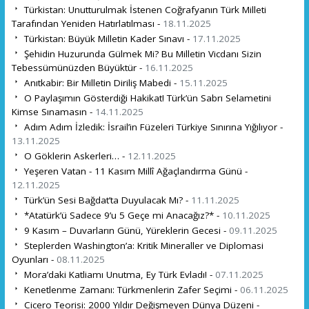
Türkistan: Unutturulmak İstenen Coğrafyanın Türk Milleti
Tarafından Yeniden Hatırlatılması -
18.11.2025
Türkistan: Büyük Milletin Kader Sınavı -
17.11.2025
Şehidin Huzurunda Gülmek Mi? Bu Milletin Vicdanı Sizin
Tebessümünüzden Büyüktür -
16.11.2025
Anıtkabir: Bir Milletin Diriliş Mabedi -
15.11.2025
O Paylaşımın Gösterdiği Hakikat! Türk’ün Sabrı Selametini
Kimse Sınamasın -
14.11.2025
Adım Adım İzledik: İsrail’in Füzeleri Türkiye Sınırına Yığılıyor -
13.11.2025
O Göklerin Askerleri… -
12.11.2025
Yeşeren Vatan - 11 Kasım Millî Ağaçlandırma Günü -
12.11.2025
Türk’ün Sesi Bağdat’ta Duyulacak Mı? -
11.11.2025
*Atatürk’ü Sadece 9’u 5 Geçe mi Anacağız?* -
10.11.2025
9 Kasım – Duvarların Günü, Yüreklerin Gecesi -
09.11.2025
Steplerden Washington’a: Kritik Mineraller ve Diplomasi
Oyunları -
08.11.2025
Mora’daki Katliamı Unutma, Ey Türk Evladı! -
07.11.2025
Kenetlenme Zamanı: Türkmenlerin Zafer Seçimi -
06.11.2025
Cicero Teorisi: 2000 Yıldır Değişmeyen Dünya Düzeni -