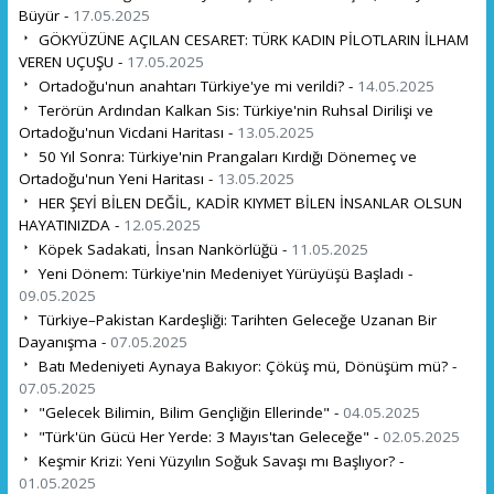
Büyür -
17.05.2025
GÖKYÜZÜNE AÇILAN CESARET: TÜRK KADIN PİLOTLARIN İLHAM
VEREN UÇUŞU -
17.05.2025
Ortadoğu'nun anahtarı Türkiye'ye mi verildi? -
14.05.2025
Terörün Ardından Kalkan Sis: Türkiye'nin Ruhsal Dirilişi ve
Ortadoğu'nun Vicdani Haritası -
13.05.2025
50 Yıl Sonra: Türkiye'nin Prangaları Kırdığı Dönemeç ve
Ortadoğu'nun Yeni Haritası -
13.05.2025
HER ŞEYİ BİLEN DEĞİL, KADİR KIYMET BİLEN İNSANLAR OLSUN
HAYATINIZDA -
12.05.2025
Köpek Sadakati, İnsan Nankörlüğü -
11.05.2025
Yeni Dönem: Türkiye'nin Medeniyet Yürüyüşü Başladı -
09.05.2025
Türkiye–Pakistan Kardeşliği: Tarihten Geleceğe Uzanan Bir
Dayanışma -
07.05.2025
Batı Medeniyeti Aynaya Bakıyor: Çöküş mü, Dönüşüm mü? -
07.05.2025
"Gelecek Bilimin, Bilim Gençliğin Ellerinde" -
04.05.2025
"Türk'ün Gücü Her Yerde: 3 Mayıs'tan Geleceğe" -
02.05.2025
Keşmir Krizi: Yeni Yüzyılın Soğuk Savaşı mı Başlıyor? -
01.05.2025