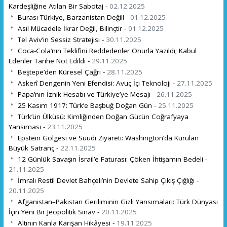
Kardeşliğine Atılan Bir Sabotaj -
02.12.2025
Burası Türkiye, Barzanistan Değil! -
01.12.2025
Asıl Mücadele İkrar Değil, Bilinçtir -
01.12.2025
Tel Aviv’in Sessiz Stratejisi -
30.11.2025
Coca-Cola’nın Teklifini Reddedenler Onurla Yazıldı; Kabul
Edenler Tarihe Not Edildi -
29.11.2025
Beştepe’den Küresel Çağrı -
28.11.2025
Askerî Dengenin Yeni Efendisi: Avuç İçi Teknoloji -
27.11.2025
Papa’nın İznik Hesabı ve Türkiye’ye Mesajı -
26.11.2025
25 Kasım 1917: Türk’e Başbuğ Doğan Gün -
25.11.2025
Türk’ün Ülküsü: Kimliğinden Doğan Gücün Coğrafyaya
Yansıması -
23.11.2025
Epstein Gölgesi ve Suudi Ziyareti: Washington’da Kurulan
Büyük Satranç -
22.11.2025
12 Günlük Savaşın İsrail’e Faturası: Çöken İhtişamın Bedeli -
21.11.2025
İmralı Resti! Devlet Bahçeli’nin Devlete Sahip Çıkış Çığlığı -
20.11.2025
Afganistan–Pakistan Geriliminin Gizli Yansımaları: Türk Dünyası
İçin Yeni Bir Jeopolitik Sınav -
20.11.2025
Altının Kanla Karışan Hikâyesi -
19.11.2025