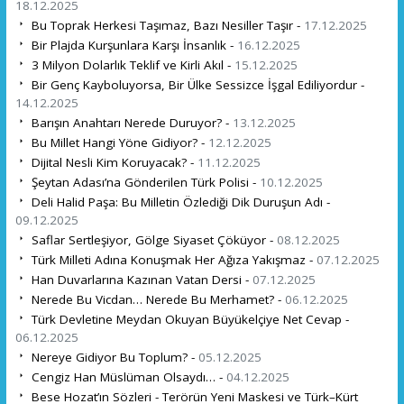
18.12.2025
Bu Toprak Herkesi Taşımaz, Bazı Nesiller Taşır -
17.12.2025
Bir Plajda Kurşunlara Karşı İnsanlık -
16.12.2025
3 Milyon Dolarlık Teklif ve Kirli Akıl -
15.12.2025
Bir Genç Kayboluyorsa, Bir Ülke Sessizce İşgal Ediliyordur -
14.12.2025
Barışın Anahtarı Nerede Duruyor? -
13.12.2025
Bu Millet Hangi Yöne Gidiyor? -
12.12.2025
Dijital Nesli Kim Koruyacak? -
11.12.2025
Şeytan Adası’na Gönderilen Türk Polisi -
10.12.2025
Deli Halid Paşa: Bu Milletin Özlediği Dik Duruşun Adı -
09.12.2025
Saflar Sertleşiyor, Gölge Siyaset Çöküyor -
08.12.2025
Türk Milleti Adına Konuşmak Her Ağıza Yakışmaz -
07.12.2025
Han Duvarlarına Kazınan Vatan Dersi -
07.12.2025
Nerede Bu Vicdan… Nerede Bu Merhamet? -
06.12.2025
Türk Devletine Meydan Okuyan Büyükelçiye Net Cevap -
06.12.2025
Nereye Gidiyor Bu Toplum? -
05.12.2025
Cengiz Han Müslüman Olsaydı… -
04.12.2025
Bese Hozat’ın Sözleri - Terörün Yeni Maskesi ve Türk–Kürt