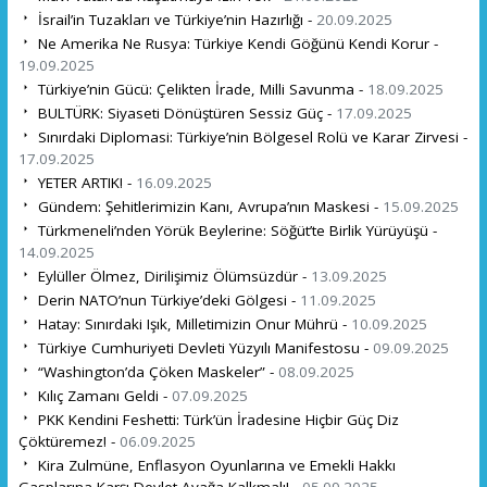
İsrail’in Tuzakları ve Türkiye’nin Hazırlığı -
20.09.2025
Ne Amerika Ne Rusya: Türkiye Kendi Göğünü Kendi Korur -
19.09.2025
Türkiye’nin Gücü: Çelikten İrade, Milli Savunma -
18.09.2025
BULTÜRK: Siyaseti Dönüştüren Sessiz Güç -
17.09.2025
Sınırdaki Diplomasi: Türkiye’nin Bölgesel Rolü ve Karar Zirvesi -
17.09.2025
YETER ARTIK! -
16.09.2025
Gündem: Şehitlerimizin Kanı, Avrupa’nın Maskesi -
15.09.2025
Türkmeneli’nden Yörük Beylerine: Söğüt’te Birlik Yürüyüşü -
14.09.2025
Eylüller Ölmez, Dirilişimiz Ölümsüzdür -
13.09.2025
Derin NATO’nun Türkiye’deki Gölgesi -
11.09.2025
Hatay: Sınırdaki Işık, Milletimizin Onur Mührü -
10.09.2025
Türkiye Cumhuriyeti Devleti Yüzyılı Manifestosu -
09.09.2025
“Washington’da Çöken Maskeler” -
08.09.2025
Kılıç Zamanı Geldi -
07.09.2025
PKK Kendini Feshetti: Türk’ün İradesine Hiçbir Güç Diz
Çöktüremez! -
06.09.2025
Kira Zulmüne, Enflasyon Oyunlarına ve Emekli Hakkı
Gasplarına Karşı Devlet Ayağa Kalkmalı! -
05.09.2025