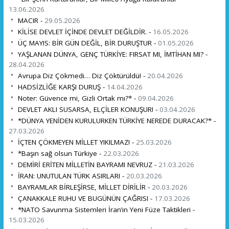
13.06.2026
MACIR -
29.05.2026
KİLİSE DEVLET İÇİNDE DEVLET DEĞİLDİR. -
16.05.2026
ÜÇ MAYIS: BİR GÜN DEĞİL, BİR DURUŞTUR -
01.05.2026
YAŞLANAN DÜNYA, GENÇ TÜRKİYE: FIRSAT MI, İMTİHAN MI? -
28.04.2026
Avrupa Diz Çökmedi… Diz Çöktürüldü! -
20.04.2026
HADSİZLİĞE KARŞI DURUŞ -
14.04.2026
Noter: Güvence mi, Gizli Ortak mı?* -
09.04.2026
DEVLET AKLI SUSARSA, ELÇİLER KONUŞUR! -
03.04.2026
*DÜNYA YENİDEN KURULURKEN TÜRKİYE NEREDE DURACAK?* -
27.03.2026
İÇTEN ÇÖKMEYEN MİLLET YIKILMAZ! -
25.03.2026
*Başın sağ olsun Türkiye -
22.03.2026
DEMİRİ ERİTEN MİLLETİN BAYRAMI NEVRUZ -
21.03.2026
İRAN: UNUTULAN TÜRK ASIRLARI -
20.03.2026
BAYRAMLAR BİRLEŞİRSE, MİLLET DİRİLİR -
20.03.2026
ÇANAKKALE RUHU VE BUGÜNÜN ÇAĞRISI -
17.03.2026
*NATO Savunma Sistemleri İran’ın Yeni Füze Taktikleri -
15.03.2026