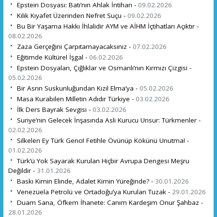
Epstein Dosyası: Batı’nın Ahlak İntiharı -
09.02.2026
Kılık Kıyafet Üzerinden Nefret Suçu -
09.02.2026
Bu Bir Yaşama Hakkı İhlalidir AYM ve AİHM İçtihatları Açıktır -
08.02.2026
Zaza Gerçeğini Çarpıtamayacaksınız -
07.02.2026
Eğitimde Kültürel İşgal -
06.02.2026
Epstein Dosyaları, Çığlıklar ve Osmanlı’nın Kırmızı Çizgisi -
05.02.2026
Bir Asrın Suskunluğundan Kızıl Elma’ya -
05.02.2026
Masa Kurabilen Milletin Adıdır Türkiye -
03.02.2026
İlk Ders Bayrak Sevgisi -
03.02.2026
Suriye’nin Gelecek İnşasında Asli Kurucu Unsur: Türkmenler -
02.02.2026
Silkelen Ey Türk Genci! Fetihle Övünüp Kökünü Unutma! -
01.02.2026
Türk’ü Yok Sayarak Kurulan Hiçbir Avrupa Dengesi Meşru
Değildir -
31.01.2026
Baskı Kimin Elinde, Adalet Kimin Yüreğinde? -
30.01.2026
Venezüela Petrolü ve Ortadoğu’ya Kurulan Tuzak -
29.01.2026
Duam Sana, Öfkem İhanete: Canım Kardeşim Onur Şahbaz -
28.01.2026