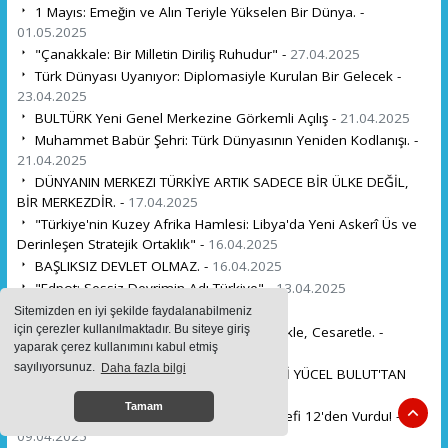
1 Mayıs: Emeğin ve Alın Teriyle Yükselen Bir Dünya. -
01.05.2025
"Çanakkale: Bir Milletin Diriliş Ruhudur" -
27.04.2025
Türk Dünyası Uyanıyor: Diplomasiyle Kurulan Bir Gelecek -
23.04.2025
BULTÜRK Yeni Genel Merkezine Görkemli Açılış -
21.04.2025
Muhammet Babür Şehri: Türk Dünyasının Yeniden Kodlanışı. -
21.04.2025
DÜNYANIN MERKEZI TÜRKİYE ARTIK SADECE BİR ÜLKE DEĞİL,
BİR MERKEZDİR. -
17.04.2025
"Türkiye'nin Kuzey Afrika Hamlesi: Libya'da Yeni Askerî Üs ve
Derinleşen Stratejik Ortaklık" -
16.04.2025
BAŞLIKSIZ DEVLET OLMAZ. -
16.04.2025
"Edpot: Sessiz Devrimin Adı Türkiye" -
13.04.2025
Mutlu pazarlar dostlar, -
12.04.2025
Sitemizden en iyi şekilde faydalanabilmeniz
için çerezler kullanılmaktadır. Bu siteye giriş
Siyasetçilere Sesleniş: Yürekle, Dürüstlükle, Cesaretle. -
yaparak çerez kullanımını kabul etmiş
11.04.2025
sayılıyorsunuz.
Daha fazla bilgi
KADİR MISIROĞLU'NU, MHP MİLLETVEKİLİ YÜCEL BULUT'TAN
DİNLEYELİM! -
10.04.2025
Tamam
Göklerde Bir Devrim: Süper Şimşek Hedefi 12'den Vurdu! -
09.04.2025