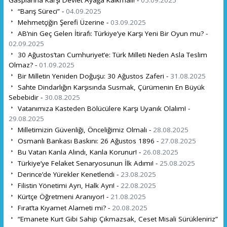
“Barış Süreci” -
04.09.2025
Mehmetçiğin Şerefi Üzerine -
03.09.2025
AB’nin Geç Gelen İtirafı: Türkiye’ye Karşı Yeni Bir Oyun mu? -
02.09.2025
30 Ağustos’tan Cumhuriyet’e: Türk Milleti Neden Asla Teslim
Olmaz? -
01.09.2025
Bir Milletin Yeniden Doğuşu: 30 Ağustos Zaferi -
31.08.2025
Sahte Dindarlığın Karşısında Susmak, Çürümenin En Büyük
Sebebidir -
30.08.2025
Vatanımıza Kasteden Bölücülere Karşı Uyanık Olalım! -
29.08.2025
Milletimizin Güvenliği, Önceliğimiz Olmalı -
28.08.2025
Osmanlı Bankası Baskını: 26 Ağustos 1896 -
27.08.2025
Bu Vatan Kanla Alındı, Kanla Korunur! -
26.08.2025
Türkiye’ye Felaket Senaryosunun İlk Adımı! -
25.08.2025
Derince’de Yürekler Kenetlendi -
23.08.2025
Filistin Yönetimi Ayrı, Halk Ayrı! -
22.08.2025
Kürtçe Öğretmeni Aranıyor! -
21.08.2025
Fırat’ta Kıyamet Alameti mi? -
20.08.2025
“Emanete Kurt Gibi Sahip Çıkmazsak, Ceset Misali Sürükleniriz”