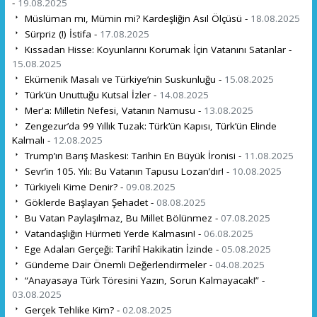
-
19.08.2025
Müslüman mı, Mümin mi? Kardeşliğin Asıl Ölçüsü -
18.08.2025
Sürpriz (!) İstifa -
17.08.2025
Kıssadan Hisse: Koyunlarını Korumak İçin Vatanını Satanlar -
15.08.2025
Ekümenik Masalı ve Türkiye’nin Suskunluğu -
15.08.2025
Türk’ün Unuttuğu Kutsal İzler -
14.08.2025
Mer'a: Milletin Nefesi, Vatanın Namusu -
13.08.2025
Zengezur’da 99 Yıllık Tuzak: Türk’ün Kapısı, Türk’ün Elinde
Kalmalı -
12.08.2025
Trump’ın Barış Maskesi: Tarihin En Büyük İronisi -
11.08.2025
Sevr’in 105. Yılı: Bu Vatanın Tapusu Lozan’dır! -
10.08.2025
Türkiyeli Kime Denir? -
09.08.2025
Göklerde Başlayan Şehadet -
08.08.2025
Bu Vatan Paylaşılmaz, Bu Millet Bölünmez -
07.08.2025
Vatandaşlığın Hürmeti Yerde Kalmasın! -
06.08.2025
Ege Adaları Gerçeği: Tarihî Hakikatin İzinde -
05.08.2025
Gündeme Dair Önemli Değerlendirmeler -
04.08.2025
“Anayasaya Türk Töresini Yazın, Sorun Kalmayacak!” -
03.08.2025
Gerçek Tehlike Kim? -
02.08.2025