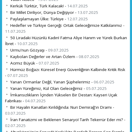
Kerkük Türktür, Türk Kalacak! -
14.07.2025
Bir Millet Diriliyor, Dünya Değişiyor -
13.07.2025
Paylaşılamayan Ülke: Türkiye -
12.07.2025
Hedefler ve Türkiye Gerçeği: Ortak Geleceğimize Katkılarımız -
11.07.2025
50 Liradaki Hüzünlü Kadın! Fatma Aliye Hanım ve Yürek Burkan
İbret -
10.07.2025
Urmu'nun Gözyaşı -
09.07.2025
Kaybolan Değerler ve Artan Özlem -
08.07.2025
Acımız Büyük -
07.07.2025
Hürmüz Boğazı: Küresel Enerji Güvenliğinin Kalbinde Kritik Risk
-
07.07.2025
Yanan Ormanlar Değil, Yanan Şüphelerimiz -
06.07.2025
Yanan Yüreğimiz, Kül Olan Geleceğimiz -
05.07.2025
İmkansızlıkların İçinden Yükselen Bir Destan: Kayseri Uçak
Fabrikası -
04.07.2025
Bir Hayalin Kanatları Kırıldığında: Nuri Demirağ'ın Dramı -
03.07.2025
İran Fanatizmi ve Beklenen Senaryo! Tarih Tekerrür Eder mi? -
02.07.2025
Altunköprü'nün Feryadı! Kerkük'te Bardağı Taşıran Son Damla