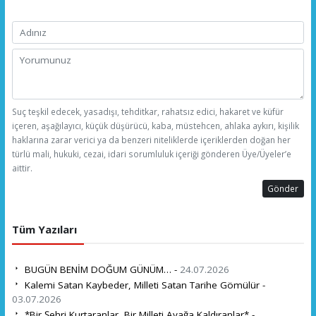
Suç teşkil edecek, yasadışı, tehditkar, rahatsız edici, hakaret ve küfür
içeren, aşağılayıcı, küçük düşürücü, kaba, müstehcen, ahlaka aykırı, kişilik
haklarına zarar verici ya da benzeri niteliklerde içeriklerden doğan her
türlü mali, hukuki, cezai, idari sorumluluk içeriği gönderen Üye/Üyeler’e
aittir.
Gönder
Tüm Yazıları
BUGÜN BENİM DOĞUM GÜNÜM… -
24.07.2026
Kalemi Satan Kaybeder, Milleti Satan Tarihe Gömülür -
03.07.2026
*Bir Şehri Kurtaranlar, Bir Milleti Ayağa Kaldıranlar* -