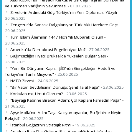
ve Türkmen Varlığının Savunması -
01.07.2025
Zirvelerin Ardındaki Güç: Türkiye’nin Yeni Diplomasi Yüzyılı -
30.06.2025
Zengezur’da Sancak Dalgalanıyor: Türk Aklı Harekete Geçti -
29.06.2025
Tüm İslam Âleminin 1447 Hicri Yılı Mübarek Olsun! -
28.06.2025
Amerika’da Demokrasi Engelleniyor Mu? -
27.06.2025
Bağımsızlığın Fiyatı: Brüksel’de Yükselen Bulgar Sesi -
26.06.2025
“Yeni Bir Dünyanın Kapısı: ŞİÖ’nün Gerçekleşen Hedefi ve
Türkiye’nin Tarihi Misyonu” -
25.06.2025
NATO Zirvesi -
24.06.2025
“Bir Vatan Sevdalısının Dönüşü: Şehit Talât Paşa” -
23.06.2025
Korkulan mı, Umut Olan mı? -
23.06.2025
"Bayrağı Kabrine Bırakan Adam: Çöl Kaplanı Fahrettin Paşa" -
21.06.2025
Ayşe Molla’nın Adını Taşa Kazıyamayanlar, Bu Şehirde Neyin
Bekçisi? -
20.06.2025
İstanbul Boğazı’nın Stratejik Ritmi -
19.06.2025
Anadolu Bize Dar Geliyor: Batı Hayranlığı Hastalığından