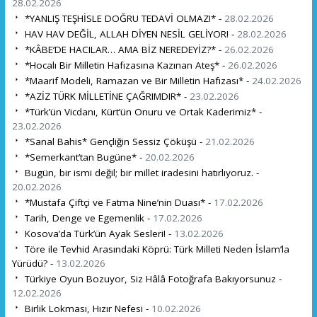
28.02.2026
*YANLIŞ TEŞHİSLE DOĞRU TEDAVİ OLMAZ!* -
28.02.2026
HAV HAV DEĞİL, ALLAH DİYEN NESİL GELİYOR! -
28.02.2026
*KÂBE’DE HACILAR… AMA BİZ NEREDEYİZ?* -
26.02.2026
*Hocalı Bir Milletin Hafızasına Kazınan Ateş* -
26.02.2026
*Maarif Modeli, Ramazan ve Bir Milletin Hafızası* -
24.02.2026
*AZİZ TÜRK MİLLETİNE ÇAĞRIMDIR* -
23.02.2026
*Türk’ün Vicdanı, Kürt’ün Onuru ve Ortak Kaderimiz* -
23.02.2026
*Sanal Bahis* Gençliğin Sessiz Çöküşü -
21.02.2026
*Semerkant’tan Bugüne* -
20.02.2026
Bugün, bir ismi değil; bir millet iradesini hatırlıyoruz. -
20.02.2026
*Mustafa Çiftçi ve Fatma Nine’nin Duası* -
17.02.2026
Tarih, Denge ve Egemenlik -
17.02.2026
Kosova’da Türk’ün Ayak Sesleri! -
13.02.2026
Töre ile Tevhid Arasındaki Köprü: Türk Milleti Neden İslam’la
Yürüdü? -
13.02.2026
Türkiye Oyun Bozuyor, Siz Hâlâ Fotoğrafa Bakıyorsunuz -
12.02.2026
Birlik Lokması, Hızır Nefesi -
10.02.2026