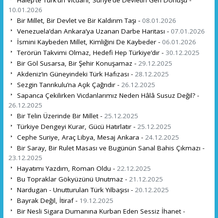
10.01.2026
Bir Millet, Bir Devlet ve Bir Kaldırım Taşı -
08.01.2026
Venezuela’dan Ankara’ya Uzanan Darbe Haritası -
07.01.2026
İsmini Kaybeden Millet, Kimliğini De Kaybeder -
06.01.2026
Terörün Takvimi Olmaz, Hedefi Hep Türkiye’dır -
30.12.2025
Bir Göl Susarsa, Bir Şehir Konuşamaz -
29.12.2025
Akdeniz’in Güneyindeki Türk Hafızası -
28.12.2025
Sezgin Tanrıkulu’na Açık Çağrıdır -
26.12.2025
Sapanca Çekilirken Vicdanlarımız Neden Hâlâ Susuz Değil? -
26.12.2025
Bir Telin Üzerinde Bir Millet -
25.12.2025
Türkiye Dengeyi Kurar, Gücü Hatırlatır -
25.12.2025
Cephe Suriye, Araç Libya, Mesaj Ankara -
24.12.2025
Bir Saray, Bir Rulet Masası ve Bugünün Sanal Bahis Çıkmazı -
23.12.2025
Hayatımı Yazdım, Roman Oldu -
22.12.2025
Bu Topraklar Gökyüzünü Unutmaz -
21.12.2025
Nardugan - Unutturulan Türk Yılbaşısı -
20.12.2025
Bayrak Değil, İtiraf -
19.12.2025
Bir Nesli Sigara Dumanına Kurban Eden Sessiz İhanet -