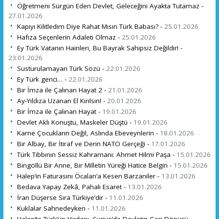
Öğretmeni Sürgün Eden Devlet, Geleceğini Ayakta Tutamaz -
27.01.2026
Kapıyı Kilitledim Diye Rahat Mısın Türk Babası? -
25.01.2026
Hafıza Seçenlerin Adaleti Olmaz -
25.01.2026
Ey Türk Vatanın Hainleri, Bu Bayrak Sahipsiz Değildir! -
23.01.2026
Susturulamayan Türk Sözü -
22.01.2026
Ey Türk genci… -
22.01.2026
Bir İmza ile Çalınan Hayat 2 -
21.01.2026
Ay-Yıldıza Uzanan El Kırılsın! -
20.01.2026
Bir İmza ile Çalınan Hayat -
19.01.2026
Devlet Aklı Konuştu, Maskeler Düştü -
19.01.2026
Karne Çocukların Değil, Aslında Ebeveynlerin -
18.01.2026
Bir Albay, Bir İtiraf ve Derin NATO Gerçeği -
17.01.2026
Türk Tıbbının Sessiz Kahramanı: Ahmet Hilmi Paşa -
15.01.2026
Bingöllü Bir Anne, Bir Milletin Yüreği Hatice Belgin -
15.01.2026
Halep’in Faturasını Öcalan’a Kesen Barzaniler -
13.01.2026
Bedava Yapay Zekâ, Pahalı Esaret -
13.01.2026
İran Düşerse Sıra Türkiye’dir -
11.01.2026
Kuklalar Sahnedeyken -
11.01.2026
Halep’te Türk’ün Vicdanı, Suriye’de Devletin Geri Dönüşü -