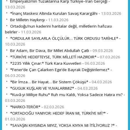
Emperyalizmin Tuzaklarına Karşı Türkiye–İran Gerçeği -
13.03.2026
*İnanç Maskesi Altında Kurulan Savaş Karargâhı -
13.03.2026
Bir Milletin Haykırışı -
11.03.2026
Ortadoğu’nun kaderini haritalar değil, milletlerin hafızası
belirler -
11.03.2026
*ORDULAR SAYILARLA ÖLÇÜLÜR… TÜRK ORDUSU TARİHLE* -
10.03.2026
Bir Adam, Bir Dava, Bir Millet Abdullah Çatlı -
09.03.2026
*TÜRKİYE HEDEFTEYSE, TÜRK MİLLETİ HAZIRDIR* -
07.03.2026
*2235 Yıllık Çınar:* Türk Kara Kuvvetleri -
06.03.2026
*Fener’de Çan Çalarken Ege’de Bayrak Değiştirilemez* -
06.03.2026
*Bir İmza… Bir Hayat… Bir Sistem Çöküşü* -
04.03.2026
*GUGUK KUŞLARI VE YUVALARIMIZ* -
04.03.2026
*Kuvâ-yi Milliye Ruhu* Ruh mu Kaldı, Yoksa Sadece Hatıra mı? -
03.03.2026
*NARKO-TERÖR* -
02.03.2026
*ORTADOĞU YANIYOR: HEDEF İRAN MI, TÜRKİYE Mİ?* -
01.03.2026
*SAVAŞIN KIYISINDA MIYIZ, YOKSA KIYIYA MI İTİLİYORUZ ?* -