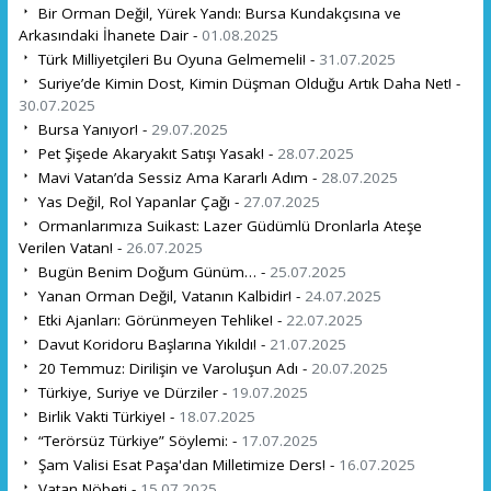
Bir Orman Değil, Yürek Yandı: Bursa Kundakçısına ve
Arkasındaki İhanete Dair -
01.08.2025
Türk Milliyetçileri Bu Oyuna Gelmemeli! -
31.07.2025
Suriye’de Kimin Dost, Kimin Düşman Olduğu Artık Daha Net! -
30.07.2025
Bursa Yanıyor! -
29.07.2025
Pet Şişede Akaryakıt Satışı Yasak! -
28.07.2025
Mavi Vatan’da Sessiz Ama Kararlı Adım -
28.07.2025
Yas Değil, Rol Yapanlar Çağı -
27.07.2025
Ormanlarımıza Suikast: Lazer Güdümlü Dronlarla Ateşe
Verilen Vatan! -
26.07.2025
Bugün Benim Doğum Günüm… -
25.07.2025
Yanan Orman Değil, Vatanın Kalbidir! -
24.07.2025
Etki Ajanları: Görünmeyen Tehlike! -
22.07.2025
Davut Koridoru Başlarına Yıkıldı! -
21.07.2025
20 Temmuz: Dirilişin ve Varoluşun Adı -
20.07.2025
Türkiye, Suriye ve Dürziler -
19.07.2025
Birlik Vakti Türkiye! -
18.07.2025
“Terörsüz Türkiye” Söylemi: -
17.07.2025
Şam Valisi Esat Paşa'dan Milletimize Ders! -
16.07.2025
Vatan Nöbeti -
15.07.2025