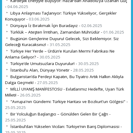
Kardeşlik Enerjiyle Büyüyor: Hazar’dan Anadolu’ya Uzanan Güç
-
04.06.2025
Libya Anlaşması Taçlanıyor: Türkiye Yükseliyor, Gerçekler
Konuşuyor -
03.06.2025
Dünyaya İz Bırakmak İçin Buradayız -
02.06.2025
Türklük – Ateşten İmtihan, Zamandan Mührüdür -
01.06.2025
Bugünün Gençlerine Duyuru! Gelecek, Sizi Beklemiyor. Siz
Geleceği Kuracaksınız! -
31.05.2025
Türkiye Her Yerde – Ürdün’e Kurulan Mermi Fabrikası Ne
Anlama Geliyor? -
30.05.2025
Türkiye’de Umutsuzlara Duyurulur! -
30.05.2025
İstanbul’u Alan, Dünyayı Yönetir -
28.05.2025
Bulgaristan’da Perdeyi Kapatın, Bu Tiyatro Artık Halkın Aklıyla
Dalga Geçmek! -
27.05.2025
MİLLİ UYANIŞ MANİFESTOSU - Evlatlarımız Hedefte, Uyan Türk
Milleti! -
26.05.2025
"Avrupa'nın Gündemi: Türkiye Haritası ve Bozkurt'un Gölgesi" -
25.05.2025
Bir Yolculuğun Başlangıcı – Gönülden Gelen Bir Çağrı -
25.05.2025
İstanbul’dan Yükselen Vicdan: Türkiye’nin Barış Diplomasisi -
25.05.2025