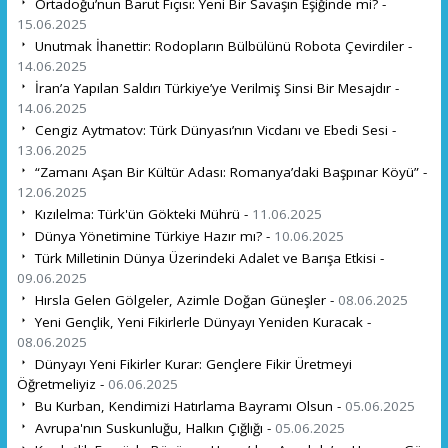
Ortadoğu’nun Barut Fıçısı: Yeni Bir Savaşın Eşiğinde mi? -
15.06.2025
Unutmak İhanettir: Rodopların Bülbülünü Robota Çevirdiler -
14.06.2025
İran’a Yapılan Saldırı Türkiye’ye Verilmiş Sinsi Bir Mesajdır -
14.06.2025
Cengiz Aytmatov: Türk Dünyası’nın Vicdanı ve Ebedi Sesi -
13.06.2025
“Zamanı Aşan Bir Kültür Adası: Romanya’daki Başpınar Köyü” -
12.06.2025
Kızılelma: Türk'ün Gökteki Mührü -
11.06.2025
Dünya Yönetimine Türkiye Hazır mı? -
10.06.2025
Türk Milletinin Dünya Üzerindeki Adalet ve Barışa Etkisi -
09.06.2025
Hırsla Gelen Gölgeler, Azimle Doğan Güneşler -
08.06.2025
Yeni Gençlik, Yeni Fikirlerle Dünyayı Yeniden Kuracak -
08.06.2025
Dünyayı Yeni Fikirler Kurar: Gençlere Fikir Üretmeyi
Öğretmeliyiz -
06.06.2025
Bu Kurban, Kendimizi Hatırlama Bayramı Olsun -
05.06.2025
Avrupa'nın Suskunluğu, Halkın Çığlığı -
05.06.2025