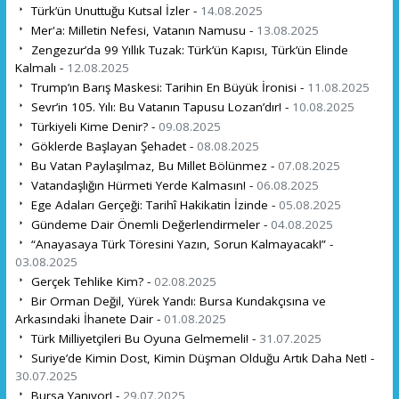
Türk’ün Unuttuğu Kutsal İzler -
14.08.2025
Mer'a: Milletin Nefesi, Vatanın Namusu -
13.08.2025
Zengezur’da 99 Yıllık Tuzak: Türk’ün Kapısı, Türk’ün Elinde
Kalmalı -
12.08.2025
Trump’ın Barış Maskesi: Tarihin En Büyük İronisi -
11.08.2025
Sevr’in 105. Yılı: Bu Vatanın Tapusu Lozan’dır! -
10.08.2025
Türkiyeli Kime Denir? -
09.08.2025
Göklerde Başlayan Şehadet -
08.08.2025
Bu Vatan Paylaşılmaz, Bu Millet Bölünmez -
07.08.2025
Vatandaşlığın Hürmeti Yerde Kalmasın! -
06.08.2025
Ege Adaları Gerçeği: Tarihî Hakikatin İzinde -
05.08.2025
Gündeme Dair Önemli Değerlendirmeler -
04.08.2025
“Anayasaya Türk Töresini Yazın, Sorun Kalmayacak!” -
03.08.2025
Gerçek Tehlike Kim? -
02.08.2025
Bir Orman Değil, Yürek Yandı: Bursa Kundakçısına ve
Arkasındaki İhanete Dair -
01.08.2025
Türk Milliyetçileri Bu Oyuna Gelmemeli! -
31.07.2025
Suriye’de Kimin Dost, Kimin Düşman Olduğu Artık Daha Net! -
30.07.2025
Bursa Yanıyor! -
29.07.2025