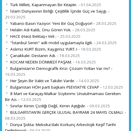
Türk Milleti, Kapanmayan Bir Kitaptır. -
01.04.2025
İslam Dünyasının Birliği: Çeşitlilik İçinde Güç ve Saygı. -
29.03.2025
Yabancı Basın Yazıyor: Yeni Bir Güç Doğuyor! -
28.03.2025
Helalın Adı Kaldı, Onu Gören Yok. -
28.03.2025
HACE (Hacı) Bektaş-ı Veli ; -
25.03.2025
"İstanbul Senin" adlı mobil uygulamayla ilgili. -
24.03.2025
Aslımız KURT Bizim, Kaygımız YURT..! -
18.03.2025
Çanakkale: Destanın Adı. -
18.03.2025
KOCAM NEDEN DÖNMEDİ PAŞAM. -
16.03.2025
Bulgaristan'ın Demografik Krizi: Çözüm Yolları Var mı? -
16.03.2025
Her Şeyin Bir Vakti ve Takdiri Vardır. -
14.03.2025
Bulgaristan HÖH parti başkanı PEEVSKİ'YE CEVAP -
12.03.2025
8 Mart ve Karaçay-Malkar Soykırımı: Unutulmaması Gereken
Bir Acı. -
12.03.2025
Sınırlar Kimin Çizdiği Değil, Kimin Aştığıdır. -
09.03.2025
BULGARİSTAN'IN GERÇEK ULUSAL BAYRAMI 24 MAYIS OLMALI. -
08.03.2025
Dünya Şokta: Meksika'daki Korkunç Arkeolojik Keşif Tarihi
Değiştiriyor! -
06.03.2025