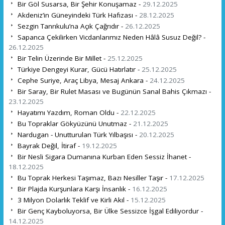
Bir Göl Susarsa, Bir Şehir Konuşamaz -
29.12.2025
Akdeniz’in Güneyindeki Türk Hafızası -
28.12.2025
Sezgin Tanrıkulu’na Açık Çağrıdır -
26.12.2025
Sapanca Çekilirken Vicdanlarımız Neden Hâlâ Susuz Değil? -
26.12.2025
Bir Telin Üzerinde Bir Millet -
25.12.2025
Türkiye Dengeyi Kurar, Gücü Hatırlatır -
25.12.2025
Cephe Suriye, Araç Libya, Mesaj Ankara -
24.12.2025
Bir Saray, Bir Rulet Masası ve Bugünün Sanal Bahis Çıkmazı -
23.12.2025
Hayatımı Yazdım, Roman Oldu -
22.12.2025
Bu Topraklar Gökyüzünü Unutmaz -
21.12.2025
Nardugan - Unutturulan Türk Yılbaşısı -
20.12.2025
Bayrak Değil, İtiraf -
19.12.2025
Bir Nesli Sigara Dumanına Kurban Eden Sessiz İhanet -
18.12.2025
Bu Toprak Herkesi Taşımaz, Bazı Nesiller Taşır -
17.12.2025
Bir Plajda Kurşunlara Karşı İnsanlık -
16.12.2025
3 Milyon Dolarlık Teklif ve Kirli Akıl -
15.12.2025
Bir Genç Kayboluyorsa, Bir Ülke Sessizce İşgal Ediliyordur -
14.12.2025