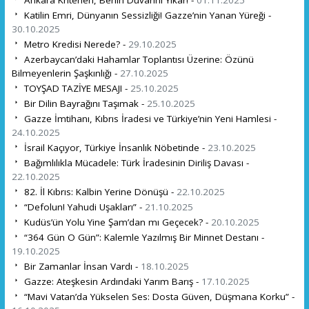
Katilin Emri, Dünyanın Sessizliği! Gazze’nin Yanan Yüreği -
30.10.2025
Metro Kredisi Nerede? -
29.10.2025
Azerbaycan’daki Hahamlar Toplantısı Üzerine: Özünü
Bilmeyenlerin Şaşkınlığı -
27.10.2025
TOYŞAD TAZİYE MESAJI -
25.10.2025
Bir Dilin Bayrağını Taşımak -
25.10.2025
Gazze İmtihanı, Kıbrıs İradesi ve Türkiye’nin Yeni Hamlesi -
24.10.2025
İsrail Kaçıyor, Türkiye İnsanlık Nöbetinde -
23.10.2025
Bağımlılıkla Mücadele: Türk İradesinin Diriliş Davası -
22.10.2025
82. İl Kıbrıs: Kalbin Yerine Dönüşü -
22.10.2025
“Defolun! Yahudi Uşakları” -
21.10.2025
Kudüs’ün Yolu Yine Şam’dan mı Geçecek? -
20.10.2025
“364 Gün O Gün”: Kalemle Yazılmış Bir Minnet Destanı -
19.10.2025
Bir Zamanlar İnsan Vardı -
18.10.2025
Gazze: Ateşkesin Ardındaki Yarım Barış -
17.10.2025
“Mavi Vatan’da Yükselen Ses: Dosta Güven, Düşmana Korku” -