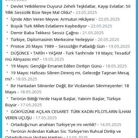
Devlet Yetkililerine Duyuru! Zehirli Teşkilatlar, Kayıp Evlatlar: 50
Yıllık Sessizlik Bize Neye Mal Oldu? -
23.05.2025
İçinde Altın Veren Meyve: Armutun Hikâyesi -
22.05.2025
Büyük Türk Milleti Evlatlarını Kaybediyor -
22.05.2025
Demir Baba Tekkesi: Sessiz Çağrısı -
21.05.2025
Türkiye, Diplomasinin Merkezine Yerleşiyor -
20.05.2025
Pristoe 20 Mayıs 1989 – Sessizliğin Patladığı Gün -
19.05.2025
DÜŞÜNCE • TARİH • YAŞAM - Türk Tarihi'nde 19 Mayıs; Tesadüf
mü Alınyazısı mı? -
19.05.2025
19 Mayıs: Gençliğe Emanet Edilen Dirilişin Günü -
18.05.2025
19 Mayıs: Hafızası Silinen Direniş mi, Geleceğe Taşınan Mesaj
mı? -
18.05.2025
Bir Haritadan Silinenler Değil, Bir Vicdandan Silinmeyenler: 18
Mayıs -
18.05.2025
Terörün Bittiği Yerde Hayat Başlar, Yatırım Başlar, Türkiye
Büyür -
17.05.2025
GÖKYÜZÜNE AÇILAN CESARET: TÜRK KADIN PİLOTLARIN İLHAM
VEREN UÇUŞU -
17.05.2025
Ortadoğu'nun anahtarı Türkiye'ye mi verildi? -
14.05.2025
Terörün Ardından Kalkan Sis: Türkiye'nin Ruhsal Dirilişi ve
Ortadoğu'nun Vicdani Haritası -
13.05.2025