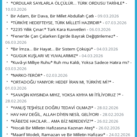
*ORDULAR SAYILARLA ÖLÇÜLÜR… TÜRK ORDUSU TARİHLE* -
10.03.2026
Bir Adam, Bir Dava, Bir Millet Abdullah Çatlı -
09.03.2026
*TÜRKİYE HEDEFTEYSE, TÜRK MİLLETİ HAZIRDIR* -
07.03.2026
*2235 Yıllık Çınar:* Türk Kara Kuvvetleri -
06.03.2026
*Fener’de Çan Çalarken Ege’de Bayrak Değiştirilemez* -
06.03.2026
*Bir İmza… Bir Hayat… Bir Sistem Çöküşü* -
04.03.2026
*GUGUK KUŞLARI VE YUVALARIMIZ* -
04.03.2026
*Kuvâ-yi Milliye Ruhu* Ruh mu Kaldı, Yoksa Sadece Hatıra mı? -
03.03.2026
*NARKO-TERÖR* -
02.03.2026
*ORTADOĞU YANIYOR: HEDEF İRAN MI, TÜRKİYE Mİ?* -
01.03.2026
*SAVAŞIN KIYISINDA MIYIZ, YOKSA KIYIYA MI İTİLİYORUZ ?* -
28.02.2026
*YANLIŞ TEŞHİSLE DOĞRU TEDAVİ OLMAZ!* -
28.02.2026
HAV HAV DEĞİL, ALLAH DİYEN NESİL GELİYOR! -
28.02.2026
*KÂBE’DE HACILAR… AMA BİZ NEREDEYİZ?* -
26.02.2026
*Hocalı Bir Milletin Hafızasına Kazınan Ateş* -
26.02.2026
*Maarif Modeli, Ramazan ve Bir Milletin Hafızası* -
24.02.2026