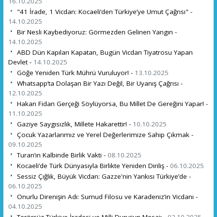
16.10.2025
"41 İrade, 1 Vicdan: Kocaeli’den Türkiye’ye Umut Çağrısı" -
14.10.2025
Bir Nesli Kaybediyoruz: Görmezden Gelinen Yangın -
14.10.2025
ABD Dün Kapıları Kapatan, Bugün Vicdan Tiyatrosu Yapan
Devlet -
14.10.2025
Göğe Yeniden Türk Mührü Vuruluyor! -
13.10.2025
Whatsapp’ta Dolaşan Bir Yazı Değil, Bir Uyanış Çağrısı -
12.10.2025
Hakan Fidan Gerçeği Söylüyorsa, Bu Millet De Gereğini Yapar! -
11.10.2025
Gaziye Saygısızlık, Millete Hakarettir! -
10.10.2025
Çocuk Yazarlarımız ve Yerel Değerlerimize Sahip Çıkmak -
09.10.2025
Turan’ın Kalbinde Birlik Vakti -
08.10.2025
Kocaeli’de Türk Dünyasıyla Birlikte Yeniden Diriliş -
06.10.2025
Sessiz Çığlık, Büyük Vicdan: Gazze'nin Yankısı Türkiye’de -
06.10.2025
Onurlu Direnişin Adı: Sumud Filosu ve Karadeniz’in Vicdanı -
04.10.2025
Terörsüz Türkiye İradesi ve Milli Duruşun Mesajı -
02.10.2025