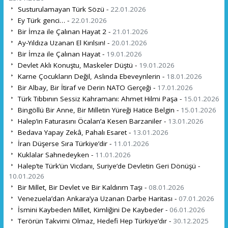
Susturulamayan Türk Sözü -
22.01.2026
Ey Türk genci… -
22.01.2026
Bir İmza ile Çalınan Hayat 2 -
21.01.2026
Ay-Yıldıza Uzanan El Kırılsın! -
20.01.2026
Bir İmza ile Çalınan Hayat -
19.01.2026
Devlet Aklı Konuştu, Maskeler Düştü -
19.01.2026
Karne Çocukların Değil, Aslında Ebeveynlerin -
18.01.2026
Bir Albay, Bir İtiraf ve Derin NATO Gerçeği -
17.01.2026
Türk Tıbbının Sessiz Kahramanı: Ahmet Hilmi Paşa -
15.01.2026
Bingöllü Bir Anne, Bir Milletin Yüreği Hatice Belgin -
15.01.2026
Halep’in Faturasını Öcalan’a Kesen Barzaniler -
13.01.2026
Bedava Yapay Zekâ, Pahalı Esaret -
13.01.2026
İran Düşerse Sıra Türkiye’dir -
11.01.2026
Kuklalar Sahnedeyken -
11.01.2026
Halep’te Türk’ün Vicdanı, Suriye’de Devletin Geri Dönüşü -
10.01.2026
Bir Millet, Bir Devlet ve Bir Kaldırım Taşı -
08.01.2026
Venezuela’dan Ankara’ya Uzanan Darbe Haritası -
07.01.2026
İsmini Kaybeden Millet, Kimliğini De Kaybeder -
06.01.2026
Terörün Takvimi Olmaz, Hedefi Hep Türkiye’dır -
30.12.2025