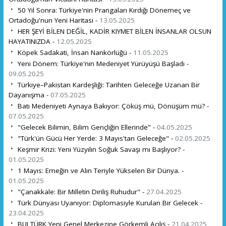
50 Yıl Sonra: Türkiye'nin Prangaları Kırdığı Dönemeç ve
Ortadoğu'nun Yeni Haritası -
13.05.2025
HER ŞEYİ BİLEN DEĞİL, KADİR KIYMET BİLEN İNSANLAR OLSUN
HAYATINIZDA -
12.05.2025
Köpek Sadakati, İnsan Nankörlüğü -
11.05.2025
Yeni Dönem: Türkiye'nin Medeniyet Yürüyüşü Başladı -
09.05.2025
Türkiye–Pakistan Kardeşliği: Tarihten Geleceğe Uzanan Bir
Dayanışma -
07.05.2025
Batı Medeniyeti Aynaya Bakıyor: Çöküş mü, Dönüşüm mü? -
07.05.2025
"Gelecek Bilimin, Bilim Gençliğin Ellerinde" -
04.05.2025
"Türk'ün Gücü Her Yerde: 3 Mayıs'tan Geleceğe" -
02.05.2025
Keşmir Krizi: Yeni Yüzyılın Soğuk Savaşı mı Başlıyor? -
01.05.2025
1 Mayıs: Emeğin ve Alın Teriyle Yükselen Bir Dünya. -
01.05.2025
"Çanakkale: Bir Milletin Diriliş Ruhudur" -
27.04.2025
Türk Dünyası Uyanıyor: Diplomasiyle Kurulan Bir Gelecek -
23.04.2025
BULTÜRK Yeni Genel Merkezine Görkemli Açılış -
21.04.2025