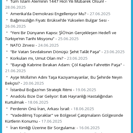
Tüm İslam Âleminin 1447 Hicri Yılı Mübarek Olsun! -
28.06.2025
Amerika’da Demokrasi Engelleniyor Mu? -
27.06.2025
Bağımsızlığın Fiyatı: Brüksel’de Yükselen Bulgar Sesi -
26.06.2025
“Yeni Bir Dünyanın Kapısı: ŞİÖ’nün Gerçekleşen Hedefi ve
Türkiye’nin Tarihi Misyonu” -
25.06.2025
NATO Zirvesi -
24.06.2025
“Bir Vatan Sevdalısının Dönüşü: Şehit Talât Paşa” -
23.06.2025
Korkulan mı, Umut Olan mı? -
23.06.2025
"Bayrağı Kabrine Bırakan Adam: Çöl Kaplanı Fahrettin Paşa" -
21.06.2025
Ayşe Molla’nın Adını Taşa Kazıyamayanlar, Bu Şehirde Neyin
Bekçisi? -
20.06.2025
İstanbul Boğazı’nın Stratejik Ritmi -
19.06.2025
Anadolu Bize Dar Geliyor: Batı Hayranlığı Hastalığından
Kurtulmak -
18.06.2025
Perdenin Önü İran, Arkası İsrail: -
18.06.2025
"Vadedilmiş Topraklar" ve Bölgesel Çatışmaların Gölgesinde
Kürtlerin Konumu -
17.06.2025
İran Kimliği Üzerine Bir Sorgulama: -
16.06.2025