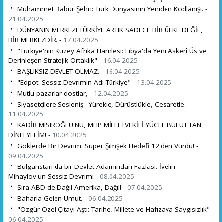
Muhammet Babür Şehri: Türk Dünyasının Yeniden Kodlanışı. -
21.04.2025
DÜNYANIN MERKEZI TÜRKİYE ARTIK SADECE BİR ÜLKE DEĞİL,
BİR MERKEZDİR. -
17.04.2025
"Türkiye'nin Kuzey Afrika Hamlesi: Libya'da Yeni Askerî Üs ve
Derinleşen Stratejik Ortaklık" -
16.04.2025
BAŞLIKSIZ DEVLET OLMAZ. -
16.04.2025
"Edpot: Sessiz Devrimin Adı Türkiye" -
13.04.2025
Mutlu pazarlar dostlar, -
12.04.2025
Siyasetçilere Sesleniş: Yürekle, Dürüstlükle, Cesaretle. -
11.04.2025
KADİR MISIROĞLU'NU, MHP MİLLETVEKİLİ YÜCEL BULUT'TAN
DİNLEYELİM! -
10.04.2025
Göklerde Bir Devrim: Süper Şimşek Hedefi 12'den Vurdu! -
09.04.2025
Bulgaristan da bir Devlet Adamından Fazlası: İvelin
Mihaylov'un Sessiz Devrimi -
08.04.2025
Sıra ABD de Dağıl Amerika, Dağıl! -
07.04.2025
Baharla Gelen Umut. -
06.04.2025
"Özgür Özel Çıtayı Aştı: Tarihe, Millete ve Hafızaya Saygısızlık" -
06.04.2025