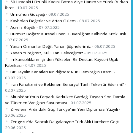
50 Liradaki Hüzünlü Kadın! Fatma Aliye Hanım ve Yürek Burkan
İbret -
10.07.2025
Urmu'nun Gözyaşı -
09.07.2025
Kaybolan Değerler ve Artan Özlem -
08.07.2025
Acımız Büyük -
07.07.2025
Hürmüz Boğazı: Küresel Enerji Güvenliğinin Kalbinde Kritik Risk
-
07.07.2025
Yanan Ormanlar Değil, Yanan Şüphelerimiz -
06.07.2025
Yanan Yüreğimiz, Kül Olan Geleceğimiz -
05.07.2025
İmkansızlıkların İçinden Yükselen Bir Destan: Kayseri Uçak
Fabrikası -
04.07.2025
Bir Hayalin Kanatları Kırıldığında: Nuri Demirağ'ın Dramı -
03.07.2025
İran Fanatizmi ve Beklenen Senaryo! Tarih Tekerrür Eder mi? -
02.07.2025
Altunköprü'nün Feryadı! Kerkük'te Bardağı Taşıran Son Damla
ve Türkmen Varlığının Savunması -
01.07.2025
Zirvelerin Ardındaki Güç: Türkiye’nin Yeni Diplomasi Yüzyılı -
30.06.2025
Zengezur’da Sancak Dalgalanıyor: Türk Aklı Harekete Geçti -
29.06.2025