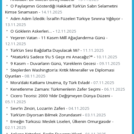
O Paylaşımın Gösterdiği Hakikat! Türk’ün Sabrı Selametini
Kimse Sınamasın -
14.11.2025
Adım Adım İzledik: İsrail’in Füzeleri Türkiye Sınırına Yığılıyor -
13.11.2025
O Göklerin Askerleri… -
12.11.2025
Yeşeren Vatan - 11 Kasım Millî Ağaçlandırma Günü -
12.11.2025
Türk’ün Sesi Bağdat’ta Duyulacak Mı? -
11.11.2025
*Atatürk’ü Sadece 9’u 5 Geçe mi Anacağız?* -
10.11.2025
9 Kasım – Duvarların Günü, Yüreklerin Gecesi -
09.11.2025
Steplerden Washington’a: Kritik Mineraller ve Diplomasi
Oyunları -
08.11.2025
Mora’daki Katliamı Unutma, Ey Türk Evladı! -
07.11.2025
Kenetlenme Zamanı: Türkmenlerin Zafer Seçimi -
06.11.2025
Cicero Teorisi: 2000 Yıldır Değişmeyen Dünya Düzeni -
05.11.2025
Sevr’in Zinciri, Lozan’ın Zaferi -
04.11.2025
Türk’üm Diyorsan Bilmek Zorundasın! -
03.11.2025
Emeğin Türküsü: Meslek Liseleri, Ülkenin Omurgasıdır -
02.11.2025
Ankara Kriterleri, Berlin Duvarını Yıkar! -
01.11.2025