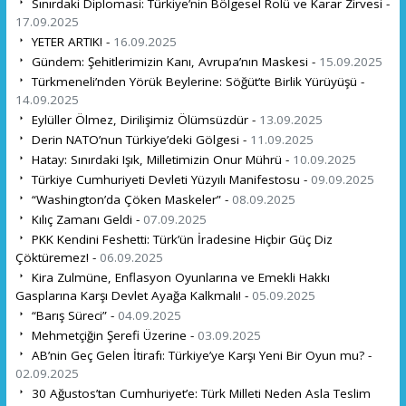
Sınırdaki Diplomasi: Türkiye’nin Bölgesel Rolü ve Karar Zirvesi -
17.09.2025
YETER ARTIK! -
16.09.2025
Gündem: Şehitlerimizin Kanı, Avrupa’nın Maskesi -
15.09.2025
Türkmeneli’nden Yörük Beylerine: Söğüt’te Birlik Yürüyüşü -
14.09.2025
Eylüller Ölmez, Dirilişimiz Ölümsüzdür -
13.09.2025
Derin NATO’nun Türkiye’deki Gölgesi -
11.09.2025
Hatay: Sınırdaki Işık, Milletimizin Onur Mührü -
10.09.2025
Türkiye Cumhuriyeti Devleti Yüzyılı Manifestosu -
09.09.2025
“Washington’da Çöken Maskeler” -
08.09.2025
Kılıç Zamanı Geldi -
07.09.2025
PKK Kendini Feshetti: Türk’ün İradesine Hiçbir Güç Diz
Çöktüremez! -
06.09.2025
Kira Zulmüne, Enflasyon Oyunlarına ve Emekli Hakkı
Gasplarına Karşı Devlet Ayağa Kalkmalı! -
05.09.2025
“Barış Süreci” -
04.09.2025
Mehmetçiğin Şerefi Üzerine -
03.09.2025
AB’nin Geç Gelen İtirafı: Türkiye’ye Karşı Yeni Bir Oyun mu? -
02.09.2025
30 Ağustos’tan Cumhuriyet’e: Türk Milleti Neden Asla Teslim