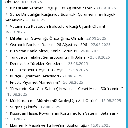
Olmaz? -
01.09.2025
Bir Milletin Yeniden Doğuşu: 30 Ağustos Zaferi -
31.08.2025
Sahte Dindarlığın Karşısında Susmak, Çürümenin En Büyük
Sebebidir -
30.08.2025
Vatanımıza Kasteden Bölücülere Karşı Uyanık Olalım! -
29.08.2025
Milletimizin Güvenliği, Önceliğimiz Olmalı -
28.08.2025
Osmanlı Bankası Baskını: 26 Ağustos 1896 -
27.08.2025
Bu Vatan Kanla Alındı, Kanla Korunur! -
26.08.2025
Türkiye’ye Felaket Senaryosunun İlk Adımı! -
25.08.2025
Derince’de Yürekler Kenetlendi -
23.08.2025
Filistin Yönetimi Ayrı, Halk Ayrı! -
22.08.2025
Kürtçe Öğretmeni Aranıyor! -
21.08.2025
Fırat’ta Kıyamet Alameti mi? -
20.08.2025
“Emanete Kurt Gibi Sahip Çıkmazsak, Ceset Misali Sürükleniriz”
-
19.08.2025
Müslüman mı, Mümin mi? Kardeşliğin Asıl Ölçüsü -
18.08.2025
Sürpriz (!) İstifa -
17.08.2025
Kıssadan Hisse: Koyunlarını Korumak İçin Vatanını Satanlar -
15.08.2025
Ekümenik Masalı ve Türkiye’nin Suskunluğu -
15.08.2025