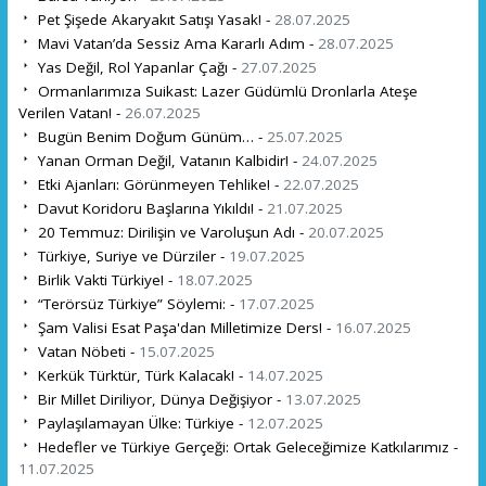
Pet Şişede Akaryakıt Satışı Yasak! -
28.07.2025
Mavi Vatan’da Sessiz Ama Kararlı Adım -
28.07.2025
Yas Değil, Rol Yapanlar Çağı -
27.07.2025
Ormanlarımıza Suikast: Lazer Güdümlü Dronlarla Ateşe
Verilen Vatan! -
26.07.2025
Bugün Benim Doğum Günüm… -
25.07.2025
Yanan Orman Değil, Vatanın Kalbidir! -
24.07.2025
Etki Ajanları: Görünmeyen Tehlike! -
22.07.2025
Davut Koridoru Başlarına Yıkıldı! -
21.07.2025
20 Temmuz: Dirilişin ve Varoluşun Adı -
20.07.2025
Türkiye, Suriye ve Dürziler -
19.07.2025
Birlik Vakti Türkiye! -
18.07.2025
“Terörsüz Türkiye” Söylemi: -
17.07.2025
Şam Valisi Esat Paşa'dan Milletimize Ders! -
16.07.2025
Vatan Nöbeti -
15.07.2025
Kerkük Türktür, Türk Kalacak! -
14.07.2025
Bir Millet Diriliyor, Dünya Değişiyor -
13.07.2025
Paylaşılamayan Ülke: Türkiye -
12.07.2025
Hedefler ve Türkiye Gerçeği: Ortak Geleceğimize Katkılarımız -
11.07.2025