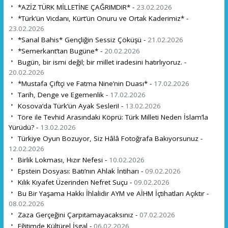
*AZİZ TÜRK MİLLETİNE ÇAĞRIMDIR* -
23.02.2026
*Türk’ün Vicdanı, Kürt’ün Onuru ve Ortak Kaderimiz* -
23.02.2026
*Sanal Bahis* Gençliğin Sessiz Çöküşü -
21.02.2026
*Semerkant’tan Bugüne* -
20.02.2026
Bugün, bir ismi değil; bir millet iradesini hatırlıyoruz. -
20.02.2026
*Mustafa Çiftçi ve Fatma Nine’nin Duası* -
17.02.2026
Tarih, Denge ve Egemenlik -
17.02.2026
Kosova’da Türk’ün Ayak Sesleri! -
13.02.2026
Töre ile Tevhid Arasındaki Köprü: Türk Milleti Neden İslam’la
Yürüdü? -
13.02.2026
Türkiye Oyun Bozuyor, Siz Hâlâ Fotoğrafa Bakıyorsunuz -
12.02.2026
Birlik Lokması, Hızır Nefesi -
10.02.2026
Epstein Dosyası: Batı’nın Ahlak İntiharı -
09.02.2026
Kılık Kıyafet Üzerinden Nefret Suçu -
09.02.2026
Bu Bir Yaşama Hakkı İhlalidir AYM ve AİHM İçtihatları Açıktır -
08.02.2026
Zaza Gerçeğini Çarpıtamayacaksınız -
07.02.2026
Eğitimde Kültürel İşgal -
06.02.2026