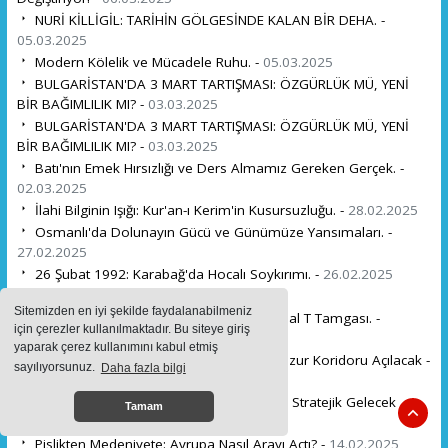
NURİ KİLLİGİL: TARİHİN GÖLGESİNDE KALAN BİR DEHA. -
05.03.2025
Modern Kölelik ve Mücadele Ruhu. -
05.03.2025
BULGARİSTAN'DA 3 MART TARTIŞMASI: ÖZGÜRLÜK MÜ, YENİ
BİR BAĞIMLILIK MI? -
03.03.2025
BULGARİSTAN'DA 3 MART TARTIŞMASI: ÖZGÜRLÜK MÜ, YENİ
BİR BAĞIMLILIK MI? -
03.03.2025
Batı'nın Emek Hırsızlığı ve Ders Almamız Gereken Gerçek. -
02.03.2025
İlahi Bilginin Işığı: Kur'an-ı Kerim'in Kusursuzluğu. -
28.02.2025
Osmanlı'da Dolunayın Gücü ve Günümüze Yansımaları. -
27.02.2025
26 Şubat 1992: Karabağ'da Hocalı Soykırımı. -
26.02.2025
Sevakin Adasında Türkler -
23.02.2025
Sitemizden en iyi şekilde faydalanabilmeniz
Kıtalararası Bağların Kadim Şifreleri: Kutsal T Tamgası. -
için çerezler kullanılmaktadır. Bu siteye giriş
20.02.2025
yaparak çerez kullanımını kabul etmiş
İran'ın Absürt İddialarına Rağmen Zengezur Koridoru Açılacak -
sayılıyorsunuz.
Daha fazla bilgi
17.02.2025
Avrupa'nın Türkiye'ye Olan Bağımlılığı ve Stratejik Gelecek
Tamam
Rafet ULUTÜRK . -
16.02.2025
Pislikten Medeniyete: Avrupa Nasıl Arayı Açtı? -
14.02.2025