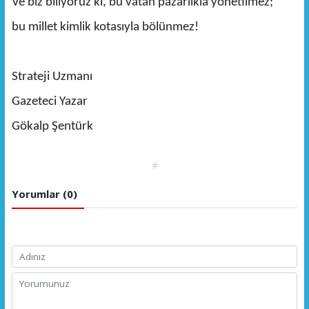
Ve biz biliyoruz ki, bu vatan pazarlıkla yönetilmez;
bu millet kimlik kotasıyla bölünmez!
Strateji Uzmanı
Gazeteci Yazar
Gökalp Şentürk
#
Yorumlar (0)