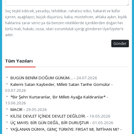
Suç teşkil edecek, yasadışı, tehditkar, rahatsız edici, hakaret ve küfür
içeren, aşağılayıcı, küçük düşürücü, kaba, müstehcen, ahlaka aykırı, kişilik
haklarına zarar verici ya da benzeri niteliklerde içeriklerden doğan her
türlü mali, hukuki, cezai, idari sorumluluk içeriği gönderen Üye/Üyeler’e
aittir.
Gönder
Tüm Yazıları
BUGÜN BENİM DOĞUM GÜNÜM… -
24.07.2026
Kalemi Satan Kaybeder, Milleti Satan Tarihe Gömülür -
03.07.2026
*Bir Şehri Kurtaranlar, Bir Milleti Ayağa Kaldıranlar* -
13.06.2026
MACIR -
29.05.2026
KİLİSE DEVLET İÇİNDE DEVLET DEĞİLDİR. -
16.05.2026
ÜÇ MAYIS: BİR GÜN DEĞİL, BİR DURUŞTUR -
01.05.2026
YAŞLANAN DÜNYA, GENÇ TÜRKİYE: FIRSAT MI, İMTİHAN MI? -