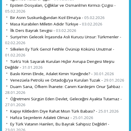
Epstein Dosyaları, Çığlıklar ve Osmanlı’nın Kırmızı Çizgisi -
05.02.2026
Bir Asrın Suskunluğundan Kızıl Elma’ya -
05.02.2026
Masa Kurabilen Milletin Adıdır Türkiye -
03.02.2026
İlk Ders Bayrak Sevgisi -
03.02.2026
Suriye’nin Gelecek İnşasında Asli Kurucu Unsur: Türkmenler -
02.02.2026
Silkelen Ey Türk Genci! Fetihle Övünüp Kökünü Unutma! -
01.02.2026
Türk’ü Yok Sayarak Kurulan Hiçbir Avrupa Dengesi Meşru
Değildir -
31.01.2026
Baskı Kimin Elinde, Adalet Kimin Yüreğinde? -
30.01.2026
Venezüela Petrolü ve Ortadoğu’ya Kurulan Tuzak -
29.01.2026
Duam Sana, Öfkem İhanete: Canım Kardeşim Onur Şahbaz -
28.01.2026
Öğretmeni Sürgün Eden Devlet, Geleceğini Ayakta Tutamaz -
27.01.2026
Kapıyı Kilitledim Diye Rahat Mısın Türk Babası? -
25.01.2026
Hafıza Seçenlerin Adaleti Olmaz -
25.01.2026
Ey Türk Vatanın Hainleri, Bu Bayrak Sahipsiz Değildir! -
23.01.2026