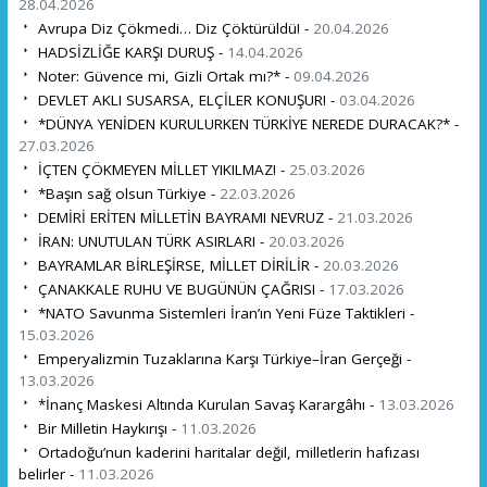
28.04.2026
Avrupa Diz Çökmedi… Diz Çöktürüldü! -
20.04.2026
HADSİZLİĞE KARŞI DURUŞ -
14.04.2026
Noter: Güvence mi, Gizli Ortak mı?* -
09.04.2026
DEVLET AKLI SUSARSA, ELÇİLER KONUŞUR! -
03.04.2026
*DÜNYA YENİDEN KURULURKEN TÜRKİYE NEREDE DURACAK?* -
27.03.2026
İÇTEN ÇÖKMEYEN MİLLET YIKILMAZ! -
25.03.2026
*Başın sağ olsun Türkiye -
22.03.2026
DEMİRİ ERİTEN MİLLETİN BAYRAMI NEVRUZ -
21.03.2026
İRAN: UNUTULAN TÜRK ASIRLARI -
20.03.2026
BAYRAMLAR BİRLEŞİRSE, MİLLET DİRİLİR -
20.03.2026
ÇANAKKALE RUHU VE BUGÜNÜN ÇAĞRISI -
17.03.2026
*NATO Savunma Sistemleri İran’ın Yeni Füze Taktikleri -
15.03.2026
Emperyalizmin Tuzaklarına Karşı Türkiye–İran Gerçeği -
13.03.2026
*İnanç Maskesi Altında Kurulan Savaş Karargâhı -
13.03.2026
Bir Milletin Haykırışı -
11.03.2026
Ortadoğu’nun kaderini haritalar değil, milletlerin hafızası
belirler -
11.03.2026