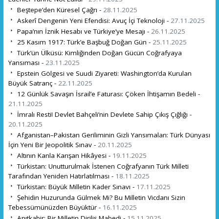
Beştepe’den Küresel Çağrı -
28.11.2025
Askerî Dengenin Yeni Efendisi: Avuç İçi Teknoloji -
27.11.2025
Papa’nın İznik Hesabı ve Türkiye’ye Mesajı -
26.11.2025
25 Kasım 1917: Türk’e Başbuğ Doğan Gün -
25.11.2025
Türk’ün Ülküsü: Kimliğinden Doğan Gücün Coğrafyaya
Yansıması -
23.11.2025
Epstein Gölgesi ve Suudi Ziyareti: Washington’da Kurulan
Büyük Satranç -
22.11.2025
12 Günlük Savaşın İsrail’e Faturası: Çöken İhtişamın Bedeli -
21.11.2025
İmralı Resti! Devlet Bahçeli’nin Devlete Sahip Çıkış Çığlığı -
20.11.2025
Afganistan–Pakistan Geriliminin Gizli Yansımaları: Türk Dünyası
İçin Yeni Bir Jeopolitik Sınav -
20.11.2025
Altının Kanla Karışan Hikâyesi -
19.11.2025
Türkistan: Unutturulmak İstenen Coğrafyanın Türk Milleti
Tarafından Yeniden Hatırlatılması -
18.11.2025
Türkistan: Büyük Milletin Kader Sınavı -
17.11.2025
Şehidin Huzurunda Gülmek Mi? Bu Milletin Vicdanı Sizin
Tebessümünüzden Büyüktür -
16.11.2025
Anıtkabir: Bir Milletin Diriliş Mabedi -
15.11.2025