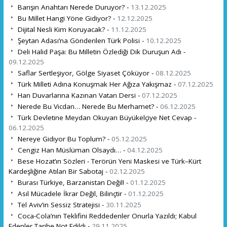
Barışın Anahtarı Nerede Duruyor? -
13.12.2025
Bu Millet Hangi Yöne Gidiyor? -
12.12.2025
Dijital Nesli Kim Koruyacak? -
11.12.2025
Şeytan Adası’na Gönderilen Türk Polisi -
10.12.2025
Deli Halid Paşa: Bu Milletin Özlediği Dik Duruşun Adı -
09.12.2025
Saflar Sertleşiyor, Gölge Siyaset Çöküyor -
08.12.2025
Türk Milleti Adına Konuşmak Her Ağıza Yakışmaz -
07.12.2025
Han Duvarlarına Kazınan Vatan Dersi -
07.12.2025
Nerede Bu Vicdan… Nerede Bu Merhamet? -
06.12.2025
Türk Devletine Meydan Okuyan Büyükelçiye Net Cevap -
06.12.2025
Nereye Gidiyor Bu Toplum? -
05.12.2025
Cengiz Han Müslüman Olsaydı… -
04.12.2025
Bese Hozat’ın Sözleri - Terörün Yeni Maskesi ve Türk–Kürt
Kardeşliğine Atılan Bir Sabotaj -
02.12.2025
Burası Türkiye, Barzanistan Değil! -
01.12.2025
Asıl Mücadele İkrar Değil, Bilinçtir -
01.12.2025
Tel Aviv’in Sessiz Stratejisi -
30.11.2025
Coca-Cola’nın Teklifini Reddedenler Onurla Yazıldı; Kabul
Edenler Tarihe Not Edildi -
29.11.2025