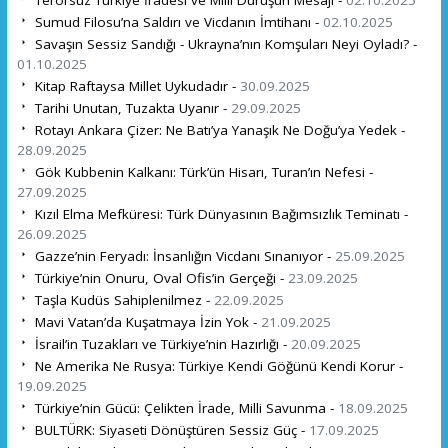
Sumud Filosu’na Saldırı ve Vicdanın İmtihanı -
02.10.2025
Savaşın Sessiz Sandığı - Ukrayna’nın Komşuları Neyi Oyladı? -
01.10.2025
Kitap Raftaysa Millet Uykudadır -
30.09.2025
Tarihi Unutan, Tuzakta Uyanır -
29.09.2025
Rotayı Ankara Çizer: Ne Batı’ya Yanaşık Ne Doğu’ya Yedek -
28.09.2025
Gök Kubbenin Kalkanı: Türk’ün Hisarı, Turan’ın Nefesi -
27.09.2025
Kızıl Elma Mefküresi: Türk Dünyasının Bağımsızlık Teminatı -
26.09.2025
Gazze’nin Feryadı: İnsanlığın Vicdanı Sınanıyor -
25.09.2025
Türkiye’nin Onuru, Oval Ofis’in Gerçeği -
23.09.2025
Taşla Kudüs Sahiplenilmez -
22.09.2025
Mavi Vatan’da Kuşatmaya İzin Yok -
21.09.2025
İsrail’in Tuzakları ve Türkiye’nin Hazırlığı -
20.09.2025
Ne Amerika Ne Rusya: Türkiye Kendi Göğünü Kendi Korur -
19.09.2025
Türkiye’nin Gücü: Çelikten İrade, Milli Savunma -
18.09.2025
BULTÜRK: Siyaseti Dönüştüren Sessiz Güç -
17.09.2025