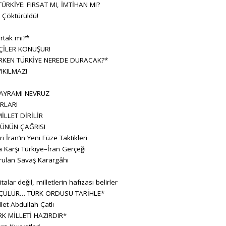
RKİYE: FIRSAT MI, İMTİHAN MI?
Çöktürüldü!
rtak mı?*
ÇİLER KONUŞUR!
KEN TÜRKİYE NEREDE DURACAK?*
IKILMAZ!
BAYRAMI NEVRUZ
RLARI
İLLET DİRİLİR
ÜNÜN ÇAĞRISI
ran’ın Yeni Füze Taktikleri
 Karşı Türkiye–İran Gerçeği
rulan Savaş Karargâhı
lar değil, milletlerin hafızası belirler
ÇÜLÜR… TÜRK ORDUSU TARİHLE*
let Abdullah Çatlı
K MİLLETİ HAZIRDIR*