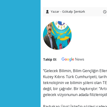
Yazar - Gökalp Şentürk
Takip Et
“Gelecek Bilimin, Bilim Gençliğin Elle
Kuzey Kıbrıs Türk Cumhuriyeti, tarihi 
teknolojinin ve bilimin şöleni olan 
değil, bir çağrıdır. Bir haykırıştır: “Ar
gelecek vizyonunun adada filizlenişidi
Başbakan Ünal Üstel’in sözleri sadece