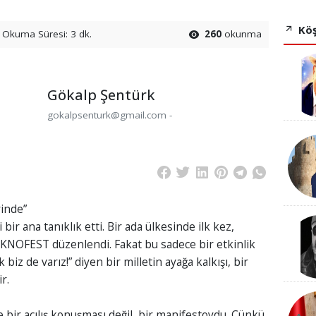
Köş
Okuma Süresi: 3 dk.
260
okunma
Gökalp Şentürk
gokalpsenturk@gmail.com -
rinde”
bir ana tanıklık etti. Bir ada ülkesinde ilk kez,
TEKNOFEST düzenlendi. Fakat bu sadece bir etkinlik
tık biz de varız!” diyen bir milletin ayağa kalkışı, bir
r.
 bir açılış konuşması değil, bir manifestoydu. Çünkü