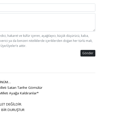
edici, hakaret ve küfür içeren, aşağılayıcı, küçük düşürücü, kaba,
 verici ya da benzeri niteliklerde içeriklerden doğan her türlü mali,
Üye/Üyeler’e aittir.
Gönder
ÜNÜM…
lleti Satan Tarihe Gömülür
Milleti Ayağa Kaldıranlar*
LET DEĞİLDİR.
, BİR DURUŞTUR