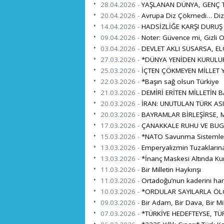
28.04.2026 -
YAŞLANAN DÜNYA, GENÇ TÜ
20.04.2026 -
Avrupa Diz Çökmedi… Diz 
14.04.2026 -
HADSİZLİĞE KARŞI DURUŞ
09.04.2026 -
Noter: Güvence mi, Gizli O
03.04.2026 -
DEVLET AKLI SUSARSA, EL
27.03.2026 -
*DÜNYA YENİDEN KURULUR
25.03.2026 -
İÇTEN ÇÖKMEYEN MİLLET Y
22.03.2026 -
*Başın sağ olsun Türkiye
21.03.2026 -
DEMİRİ ERİTEN MİLLETİN 
20.03.2026 -
İRAN: UNUTULAN TÜRK ASI
20.03.2026 -
BAYRAMLAR BİRLEŞİRSE, M
17.03.2026 -
ÇANAKKALE RUHU VE BUG
15.03.2026 -
*NATO Savunma Sistemleri İ
13.03.2026 -
Emperyalizmin Tuzaklarına
13.03.2026 -
*İnanç Maskesi Altında Ku
11.03.2026 -
Bir Milletin Haykırışı
11.03.2026 -
Ortadoğu’nun kaderini harita
10.03.2026 -
*ORDULAR SAYILARLA ÖL
09.03.2026 -
Bir Adam, Bir Dava, Bir Mil
07.03.2026 -
*TÜRKİYE HEDEFTEYSE, TÜR