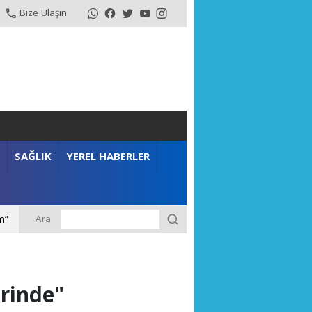
Bize Ulaşın
SAĞLIK
YEREL HABERLER
Ara
m”
erinde"