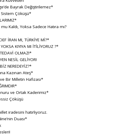
ara Kuvvetleri
e’de Bayrak Değiştirilemez*
r Sistem Çöküşü*
LARIMIZ*
h mu Kaldı, Yoksa Sadece Hatıra mı?
F İRAN MI, TÜRKİYE Mİ?*
 YOKSA KIYIYA MI İTİLİYORUZ ?*
 TEDAVİ OLMAZ!*
YEN NESİL GELİYOR!
BİZ NEREDEYİZ?*
sına Kazınan Ateş*
 Bir Milletin Hafızası*
ĞRIMDIR*
Onuru ve Ortak Kaderimiz*
essiz Çöküşü
llet iradesini hatırlıyoruz.
ine’nin Duası*
k
sleri!