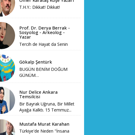
Ömer Karataş Köşe Yazarı
T.H.Y.: Dikkat! Dikkat!
Prof. Dr. Derya Berrak -
Sosyolog - Arkeolog -
Yazar
Tercih de Hayat da Senin
Gökalp Şentürk
BUGÜN BENİM DOĞUM
GÜNÜM…
Nur Delice Ankara
Temsilcisi
Bir Bayrak Uğruna, Bir Millet
Ayağa Kalktı. 15 Temmuz...
Mustafa Murat Karahan
Türkiye'de Neden "İnsana