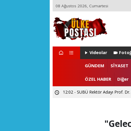
08 Ağustos 2026, Cumartesi
Videolar
Fotoğ
22:29 - ZEYNEP ARI TETİK İSTA
GÜNDEM
SİYASET
15:55 - Levent CANDAN'dan Prof. Dr
ÖZEL HABER
Diğer
12:02 - SUBÜ Rektör Adayı Prof. Dr.
"Gelec