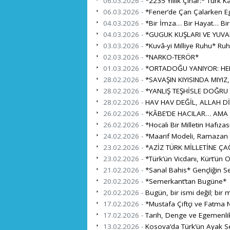
06.03.2026 -
*2235 Yıllık Çınar:* Türk K
06.03.2026 -
*Fener’de Çan Çalarken Eg
04.03.2026 -
*Bir İmza… Bir Hayat… Bi
04.03.2026 -
*GUGUK KUŞLARI VE YUVA
03.03.2026 -
*Kuvâ-yi Milliye Ruhu* Ru
02.03.2026 -
*NARKO-TERÖR*
01.03.2026 -
*ORTADOĞU YANIYOR: HEDE
28.02.2026 -
*SAVAŞIN KIYISINDA MIYIZ,
28.02.2026 -
*YANLIŞ TEŞHİSLE DOĞRU
28.02.2026 -
HAV HAV DEĞİL, ALLAH Dİ
26.02.2026 -
*KÂBE’DE HACILAR… AMA 
26.02.2026 -
*Hocalı Bir Milletin Hafıza
24.02.2026 -
*Maarif Modeli, Ramazan ve
23.02.2026 -
*AZİZ TÜRK MİLLETİNE ÇA
23.02.2026 -
*Türk’ün Vicdanı, Kürt’ün 
21.02.2026 -
*Sanal Bahis* Gençliğin S
20.02.2026 -
*Semerkant’tan Bugüne*
20.02.2026 -
Bugün, bir ismi değil; bir mi
17.02.2026 -
*Mustafa Çiftçi ve Fatma N
17.02.2026 -
Tarih, Denge ve Egemenli
13.02.2026 -
Kosova’da Türk’ün Ayak Se