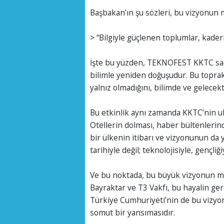
Başbakan’ın şu sözleri, bu vizyonun m
> “Bilgiyle güçlenen toplumlar, kaderle
İşte bu yüzden, TEKNOFEST KKTC sadec
bilimle yeniden doğuşudur. Bu toprak
yalnız olmadığını, bilimde ve gelece
Bu etkinlik aynı zamanda KKTC’nin ul
Otellerin dolması, haber bültenlerin
bir ülkenin itibarı ve vizyonunun da y
tarihiyle değil; teknolojisiyle, gençliğ
Ve bu noktada, bu büyük vizyonun mi
Bayraktar ve T3 Vakfı, bu hayalin ger
Türkiye Cumhuriyeti’nin de bu vizyona 
somut bir yansımasıdır.