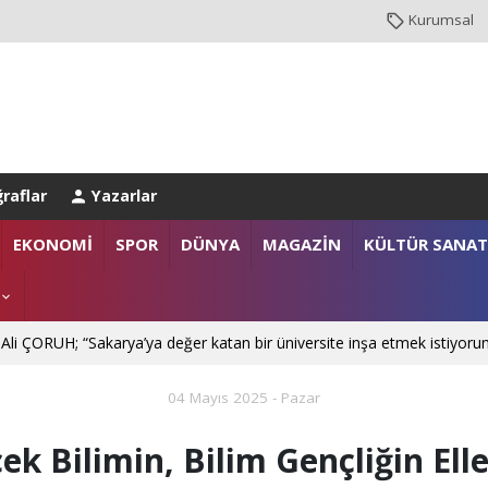
Kurumsal
raflar
Yazarlar
NBUL EMNİYET MÜDÜRLÜĞÜ’NE ATANDI
EKONOMİ
SPOR
DÜNYA
MAGAZİN
KÜLTÜR SANAT
. Mehmet SARIBIYIK'a vefa ziyareti
 Ali ÇORUH; “Sakarya’ya değer katan bir üniversite inşa etmek istiyoru
04 Mayıs 2025 - Pazar
ek Bilimin, Bilim Gençliğin Ell