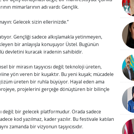
rının mimarlarının adı vardı: Gençlik.
mayın: Gelecek sizin ellerinizde.”
ıyor. Gençliği sadece alkışlamakla yetinmeyen,
kleyen bir anlayışla konuşuyor Üstel. Bugünün
lü devletini kuracak iradenin sahibidir.
sel bir mirasın taşıyıcısı değil; teknoloji üreten,
iine yön veren bir kuşaktır. Bu yeni kuşak; mücadele
çözüm üreten bir ruhla büyüyor. Hayal eden ama
projeye, projelerini gerçeğe dönüştüren bir bilinçle
 değil; bir gelecek platformudur. Orada sadece
dece kod yazılmaz, kader yazılır. Bu festivale katılan
aynı zamanda bir vizyonun taşıyıcısıdır.