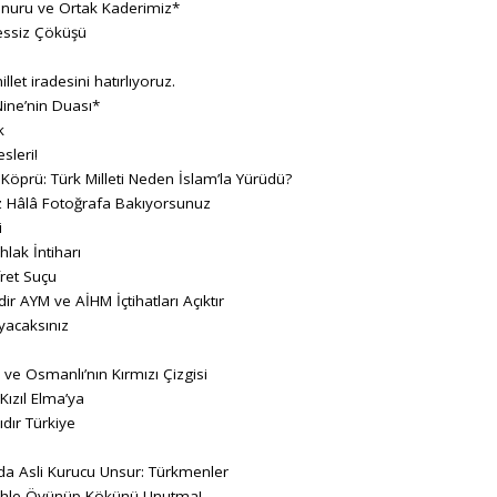
Onuru ve Ortak Kaderimiz*
essiz Çöküşü
llet iradesini hatırlıyoruz.
ine’nin Duası*
k
sleri!
 Köprü: Türk Milleti Neden İslam’la Yürüdü?
z Hâlâ Fotoğrafa Bakıyorsunuz
i
hlak İntiharı
fret Suçu
ir AYM ve AİHM İçtihatları Açıktır
yacaksınız
 ve Osmanlı’nın Kırmızı Çizgisi
ızıl Elma’ya
dır Türkiye
da Asli Kurucu Unsur: Türkmenler
etihle Övünüp Kökünü Unutma!