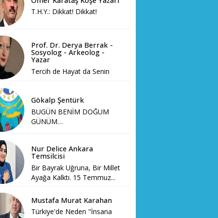
Ömer Karataş Köşe Yazarı
T.H.Y.: Dikkat! Dikkat!
Prof. Dr. Derya Berrak -
Sosyolog - Arkeolog -
Yazar
Tercih de Hayat da Senin
Gökalp Şentürk
BUGÜN BENİM DOĞUM
GÜNÜM…
Nur Delice Ankara
Temsilcisi
Bir Bayrak Uğruna, Bir Millet
Ayağa Kalktı. 15 Temmuz...
Mustafa Murat Karahan
Türkiye'de Neden "İnsana