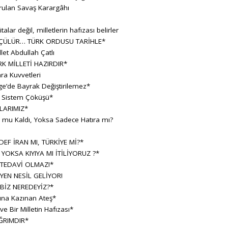
rulan Savaş Karargâhı
lar değil, milletlerin hafızası belirler
ÇÜLÜR… TÜRK ORDUSU TARİHLE*
let Abdullah Çatlı
K MİLLETİ HAZIRDIR*
ara Kuvvetleri
e’de Bayrak Değiştirilemez*
r Sistem Çöküşü*
LARIMIZ*
h mu Kaldı, Yoksa Sadece Hatıra mı?
F İRAN MI, TÜRKİYE Mİ?*
 YOKSA KIYIYA MI İTİLİYORUZ ?*
 TEDAVİ OLMAZ!*
YEN NESİL GELİYOR!
BİZ NEREDEYİZ?*
sına Kazınan Ateş*
 Bir Milletin Hafızası*
ĞRIMDIR*