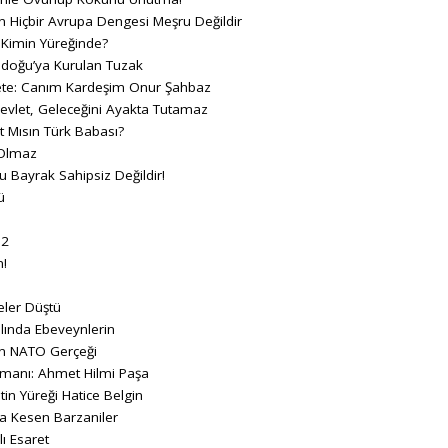
n Hiçbir Avrupa Dengesi Meşru Değildir
 Kimin Yüreğinde?
adoğu’ya Kurulan Tuzak
e: Canım Kardeşim Onur Şahbaz
vlet, Geleceğini Ayakta Tutamaz
t Mısın Türk Babası?
 Olmaz
u Bayrak Sahipsiz Değildir!
ü
 2
n!
eler Düştü
lında Ebeveynlerin
rin NATO Gerçeği
amanı: Ahmet Hilmi Paşa
tin Yüreği Hatice Belgin
’a Kesen Barzaniler
ı Esaret