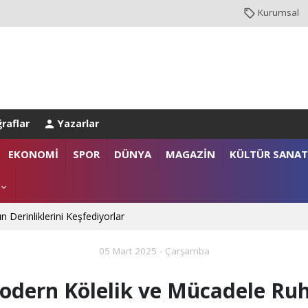
Kurumsal
raflar
Yazarlar
anlığı’na Üst Düzey Ziyaret
EKONOMİ
SPOR
DÜNYA
MAGAZİN
KÜLTÜR SANAT
gazi ailelerine anlamlı destek
n Derinliklerini Keşfediyorlar
05 Mart 2025 - Çarşamba
odern Kölelik ve Mücadele Ruh