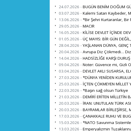
24.07.2026 -
BUGÜN BENİM DOĞUM G
03.07.2026 -
Kalemi Satan Kaybeder, Mi
13.06.2026 -
*Bir Şehri Kurtaranlar, Bir 
29.05.2026 -
MACIR
16.05.2026 -
KİLİSE DEVLET İÇİNDE DEV
01.05.2026 -
ÜÇ MAYIS: BİR GÜN DEĞİL
28.04.2026 -
YAŞLANAN DÜNYA, GENÇ TÜ
20.04.2026 -
Avrupa Diz Çökmedi… Diz 
14.04.2026 -
HADSİZLİĞE KARŞI DURUŞ
09.04.2026 -
Noter: Güvence mi, Gizli O
03.04.2026 -
DEVLET AKLI SUSARSA, EL
27.03.2026 -
*DÜNYA YENİDEN KURULUR
25.03.2026 -
İÇTEN ÇÖKMEYEN MİLLET Y
22.03.2026 -
*Başın sağ olsun Türkiye
21.03.2026 -
DEMİRİ ERİTEN MİLLETİN 
20.03.2026 -
İRAN: UNUTULAN TÜRK ASI
20.03.2026 -
BAYRAMLAR BİRLEŞİRSE, M
17.03.2026 -
ÇANAKKALE RUHU VE BUG
15.03.2026 -
*NATO Savunma Sistemleri İ
13.03.2026 -
Emperyalizmin Tuzaklarına