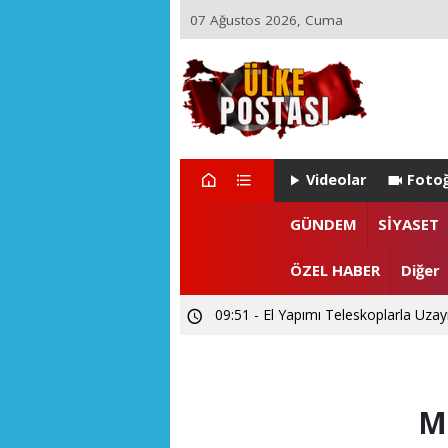
07 Ağustos 2026, Cuma
Videolar
Fotoğ
21:17 - Ülke Postası’ndan Sağlık Bak
GÜNDEM
SİYASET
14:26 - Akarslanlar Tur’dan şehit ve 
ÖZEL HABER
Diğer
09:51 - El Yapımı Teleskoplarla Uzayı
M