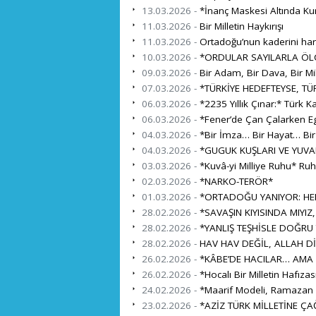
13.03.2026 -
*İnanç Maskesi Altında Ku
11.03.2026 -
Bir Milletin Haykırışı
11.03.2026 -
Ortadoğu’nun kaderini harita
10.03.2026 -
*ORDULAR SAYILARLA ÖL
09.03.2026 -
Bir Adam, Bir Dava, Bir Mil
07.03.2026 -
*TÜRKİYE HEDEFTEYSE, TÜR
06.03.2026 -
*2235 Yıllık Çınar:* Türk K
06.03.2026 -
*Fener’de Çan Çalarken Eg
04.03.2026 -
*Bir İmza… Bir Hayat… Bi
04.03.2026 -
*GUGUK KUŞLARI VE YUVA
03.03.2026 -
*Kuvâ-yi Milliye Ruhu* Ru
02.03.2026 -
*NARKO-TERÖR*
01.03.2026 -
*ORTADOĞU YANIYOR: HEDE
28.02.2026 -
*SAVAŞIN KIYISINDA MIYIZ,
28.02.2026 -
*YANLIŞ TEŞHİSLE DOĞRU
28.02.2026 -
HAV HAV DEĞİL, ALLAH Dİ
26.02.2026 -
*KÂBE’DE HACILAR… AMA 
26.02.2026 -
*Hocalı Bir Milletin Hafıza
24.02.2026 -
*Maarif Modeli, Ramazan ve
23.02.2026 -
*AZİZ TÜRK MİLLETİNE ÇA