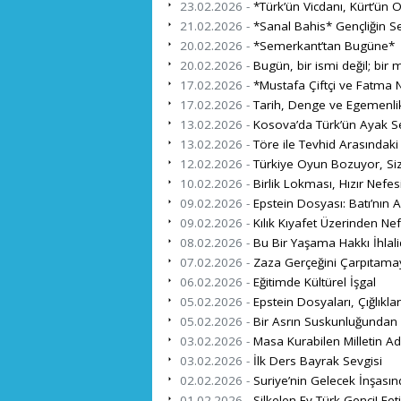
23.02.2026 -
*Türk’ün Vicdanı, Kürt’ün 
21.02.2026 -
*Sanal Bahis* Gençliğin S
20.02.2026 -
*Semerkant’tan Bugüne*
20.02.2026 -
Bugün, bir ismi değil; bir mi
17.02.2026 -
*Mustafa Çiftçi ve Fatma N
17.02.2026 -
Tarih, Denge ve Egemenli
13.02.2026 -
Kosova’da Türk’ün Ayak Se
13.02.2026 -
Töre ile Tevhid Arasındaki
12.02.2026 -
Türkiye Oyun Bozuyor, Si
10.02.2026 -
Birlik Lokması, Hızır Nefes
09.02.2026 -
Epstein Dosyası: Batı’nın A
09.02.2026 -
Kılık Kıyafet Üzerinden Ne
08.02.2026 -
Bu Bir Yaşama Hakkı İhlalid
07.02.2026 -
Zaza Gerçeğini Çarpıtama
06.02.2026 -
Eğitimde Kültürel İşgal
05.02.2026 -
Epstein Dosyaları, Çığlıklar
05.02.2026 -
Bir Asrın Suskunluğundan K
03.02.2026 -
Masa Kurabilen Milletin Adı
03.02.2026 -
İlk Ders Bayrak Sevgisi
02.02.2026 -
Suriye’nin Gelecek İnşasın
01.02.2026 -
Silkelen Ey Türk Genci! F