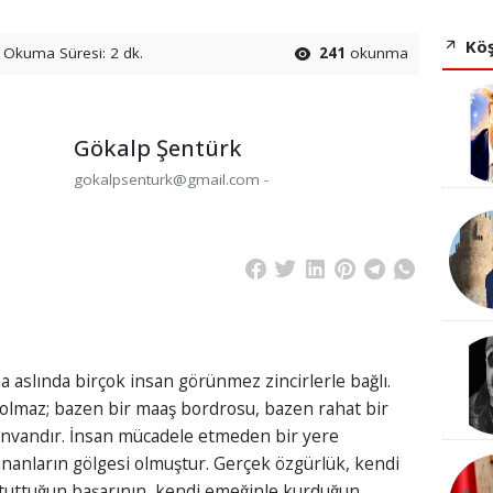
Köş
Okuma Süresi: 2 dk.
241
okunma
Gökalp Şentürk
gokalpsenturk@gmail.com -
aslında birçok insan görünmez zincirlerle bağlı.
 olmaz; bazen bir maaş bordrosu, bazen rahat bir
unvandır. İnsan mücadele etmeden bir yere
unanların gölgesi olmuştur. Gerçek özgürlük, kendi
a tuttuğun başarının, kendi emeğinle kurduğun