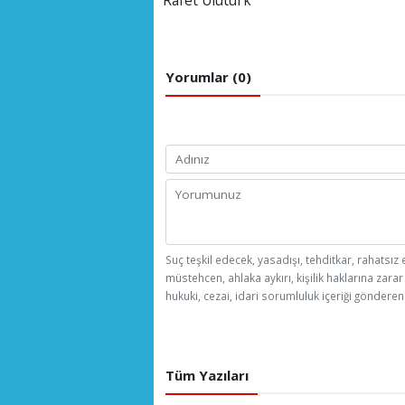
Rafet Ulutürk
Yorumlar (0)
Suç teşkil edecek, yasadışı, tehditkar, rahatsız 
müstehcen, ahlaka aykırı, kişilik haklarına zarar
hukuki, cezai, idari sorumluluk içeriği gönderen 
Tüm Yazıları