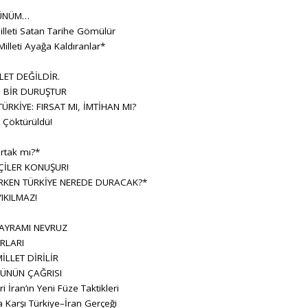
ÜNÜM…
lleti Satan Tarihe Gömülür
Milleti Ayağa Kaldıranlar*
LET DEĞİLDİR.
, BİR DURUŞTUR
RKİYE: FIRSAT MI, İMTİHAN MI?
Çöktürüldü!
rtak mı?*
ÇİLER KONUŞUR!
KEN TÜRKİYE NEREDE DURACAK?*
IKILMAZ!
BAYRAMI NEVRUZ
RLARI
İLLET DİRİLİR
ÜNÜN ÇAĞRISI
ran’ın Yeni Füze Taktikleri
 Karşı Türkiye–İran Gerçeği