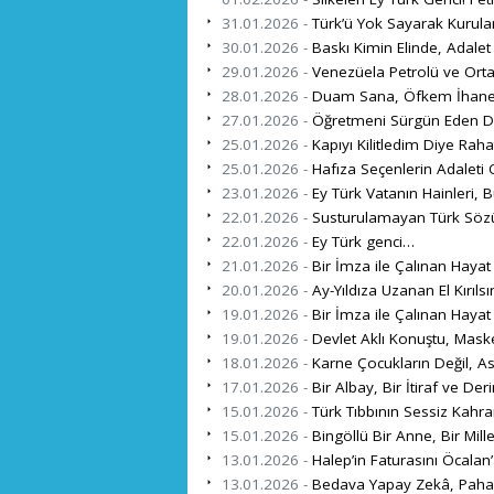
31.01.2026 -
Türk’ü Yok Sayarak Kurula
30.01.2026 -
Baskı Kimin Elinde, Adalet
29.01.2026 -
Venezüela Petrolü ve Ort
28.01.2026 -
Duam Sana, Öfkem İhanet
27.01.2026 -
Öğretmeni Sürgün Eden De
25.01.2026 -
Kapıyı Kilitledim Diye Raha
25.01.2026 -
Hafıza Seçenlerin Adaleti
23.01.2026 -
Ey Türk Vatanın Hainleri, B
22.01.2026 -
Susturulamayan Türk Söz
22.01.2026 -
Ey Türk genci…
21.01.2026 -
Bir İmza ile Çalınan Hayat
20.01.2026 -
Ay-Yıldıza Uzanan El Kırılsı
19.01.2026 -
Bir İmza ile Çalınan Hayat
19.01.2026 -
Devlet Aklı Konuştu, Mask
18.01.2026 -
Karne Çocukların Değil, As
17.01.2026 -
Bir Albay, Bir İtiraf ve De
15.01.2026 -
Türk Tıbbının Sessiz Kahr
15.01.2026 -
Bingöllü Bir Anne, Bir Mille
13.01.2026 -
Halep’in Faturasını Öcalan
13.01.2026 -
Bedava Yapay Zekâ, Pahal