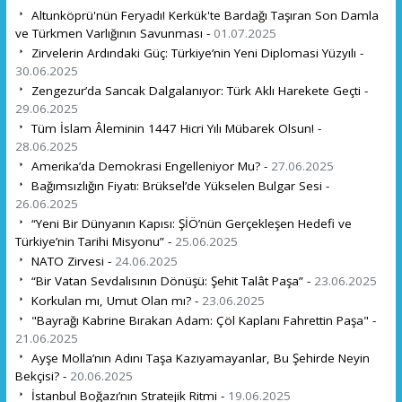
Altunköprü'nün Feryadı! Kerkük'te Bardağı Taşıran Son Damla
ve Türkmen Varlığının Savunması -
01.07.2025
Zirvelerin Ardındaki Güç: Türkiye’nin Yeni Diplomasi Yüzyılı -
30.06.2025
Zengezur’da Sancak Dalgalanıyor: Türk Aklı Harekete Geçti -
29.06.2025
Tüm İslam Âleminin 1447 Hicri Yılı Mübarek Olsun! -
28.06.2025
Amerika’da Demokrasi Engelleniyor Mu? -
27.06.2025
Bağımsızlığın Fiyatı: Brüksel’de Yükselen Bulgar Sesi -
26.06.2025
“Yeni Bir Dünyanın Kapısı: ŞİÖ’nün Gerçekleşen Hedefi ve
Türkiye’nin Tarihi Misyonu” -
25.06.2025
NATO Zirvesi -
24.06.2025
“Bir Vatan Sevdalısının Dönüşü: Şehit Talât Paşa” -
23.06.2025
Korkulan mı, Umut Olan mı? -
23.06.2025
"Bayrağı Kabrine Bırakan Adam: Çöl Kaplanı Fahrettin Paşa" -
21.06.2025
Ayşe Molla’nın Adını Taşa Kazıyamayanlar, Bu Şehirde Neyin
Bekçisi? -
20.06.2025
İstanbul Boğazı’nın Stratejik Ritmi -
19.06.2025