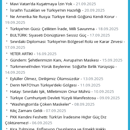
Mavi Vatan’da Kuşatmaya İzin Yok -
21.09.2025
İsrail’in Tuzakları ve Türkiye’nin Hazırlığı -
20.09.2025
Ne Amerika Ne Rusya: Türkiye Kendi Göğünü Kendi Korur -
19.09.2025
Türkiye’nin Gücü: Çelikten İrade, Milli Savunma -
18.09.2025
BULTÜRK: Siyaseti Dönüştüren Sessiz Güç -
17.09.2025
Sınırdaki Diplomasi: Türkiye’nin Bölgesel Rolü ve Karar Zirvesi -
17.09.2025
YETER ARTIK! -
16.09.2025
Gündem: Şehitlerimizin Kanı, Avrupa’nın Maskesi -
15.09.2025
Türkmeneli’nden Yörük Beylerine: Söğüt’te Birlik Yürüyüşü -
14.09.2025
Eylüller Ölmez, Dirilişimiz Ölümsüzdür -
13.09.2025
Derin NATO’nun Türkiye’deki Gölgesi -
11.09.2025
Hatay: Sınırdaki Işık, Milletimizin Onur Mührü -
10.09.2025
Türkiye Cumhuriyeti Devleti Yüzyılı Manifestosu -
09.09.2025
“Washington’da Çöken Maskeler” -
08.09.2025
Kılıç Zamanı Geldi -
07.09.2025
PKK Kendini Feshetti: Türk’ün İradesine Hiçbir Güç Diz
Çöktüremez! -
06.09.2025
Kira Zulmüne, Enflasyon Oyunlarına ve Emekli Hakkı