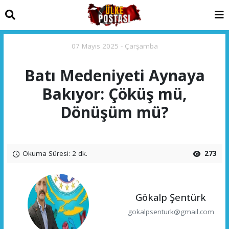
07 Mayıs 2025 - Çarşamba
Batı Medeniyeti Aynaya
Bakıyor: Çöküş mü,
Dönüşüm mü?
Okuma Süresi: 2 dk.
273
Gökalp Şentürk
gokalpsenturk@gmail.com