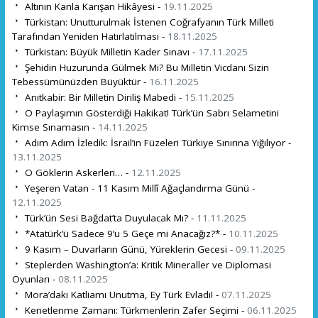
Altının Kanla Karışan Hikâyesi -
19.11.2025
Türkistan: Unutturulmak İstenen Coğrafyanın Türk Milleti
Tarafından Yeniden Hatırlatılması -
18.11.2025
Türkistan: Büyük Milletin Kader Sınavı -
17.11.2025
Şehidin Huzurunda Gülmek Mi? Bu Milletin Vicdanı Sizin
Tebessümünüzden Büyüktür -
16.11.2025
Anıtkabir: Bir Milletin Diriliş Mabedi -
15.11.2025
O Paylaşımın Gösterdiği Hakikat! Türk’ün Sabrı Selametini
Kimse Sınamasın -
14.11.2025
Adım Adım İzledik: İsrail’in Füzeleri Türkiye Sınırına Yığılıyor -
13.11.2025
O Göklerin Askerleri… -
12.11.2025
Yeşeren Vatan - 11 Kasım Millî Ağaçlandırma Günü -
12.11.2025
Türk’ün Sesi Bağdat’ta Duyulacak Mı? -
11.11.2025
*Atatürk’ü Sadece 9’u 5 Geçe mi Anacağız?* -
10.11.2025
9 Kasım – Duvarların Günü, Yüreklerin Gecesi -
09.11.2025
Steplerden Washington’a: Kritik Mineraller ve Diplomasi
Oyunları -
08.11.2025
Mora’daki Katliamı Unutma, Ey Türk Evladı! -
07.11.2025
Kenetlenme Zamanı: Türkmenlerin Zafer Seçimi -
06.11.2025