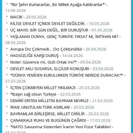
*Bir Şehri Kurtaranlar, Bir Milleti Ayağa Kaldıranlar* -
13.06.2026
MACIR -
29.05.2026
KİLİSE DEVLET İÇİNDE DEVLET DEĞİLDİR. -
16.05.2026
ÜÇ MAYIS: BİR GÜN DEĞİL, BİR DURUŞTUR -
01.05.2026
YAŞLANAN DÜNYA, GENÇ TÜRKİYE: FIRSAT MI, İMTİHAN MI? -
28.04.2026
Avrupa Diz Çökmedi… Diz Çöktürüldü! -
20.04.2026
HADSİZLİĞE KARŞI DURUŞ -
14.04.2026
Noter: Güvence mi, Gizli Ortak mı?* -
09.04.2026
DEVLET AKLI SUSARSA, ELÇİLER KONUŞUR! -
03.04.2026
*DÜNYA YENİDEN KURULURKEN TÜRKİYE NEREDE DURACAK?* -
27.03.2026
İÇTEN ÇÖKMEYEN MİLLET YIKILMAZ! -
25.03.2026
*Başın sağ olsun Türkiye -
22.03.2026
DEMİRİ ERİTEN MİLLETİN BAYRAMI NEVRUZ -
21.03.2026
İRAN: UNUTULAN TÜRK ASIRLARI -
20.03.2026
BAYRAMLAR BİRLEŞİRSE, MİLLET DİRİLİR -
20.03.2026
ÇANAKKALE RUHU VE BUGÜNÜN ÇAĞRISI -
17.03.2026
*NATO Savunma Sistemleri İran’ın Yeni Füze Taktikleri -
15.03.2026