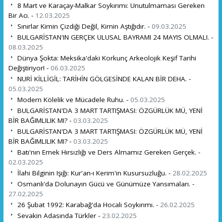
8 Mart ve Karaçay-Malkar Soykırımı: Unutulmaması Gereken
Bir Acı. -
12.03.2025
Sınırlar Kimin Çizdiği Değil, Kimin Aştığıdır. -
09.03.2025
BULGARİSTAN'IN GERÇEK ULUSAL BAYRAMI 24 MAYIS OLMALI. -
08.03.2025
Dünya Şokta: Meksika'daki Korkunç Arkeolojik Keşif Tarihi
Değiştiriyor! -
06.03.2025
NURİ KİLLİGİL: TARİHİN GÖLGESİNDE KALAN BİR DEHA. -
05.03.2025
Modern Kölelik ve Mücadele Ruhu. -
05.03.2025
BULGARİSTAN'DA 3 MART TARTIŞMASI: ÖZGÜRLÜK MÜ, YENİ
BİR BAĞIMLILIK MI? -
03.03.2025
BULGARİSTAN'DA 3 MART TARTIŞMASI: ÖZGÜRLÜK MÜ, YENİ
BİR BAĞIMLILIK MI? -
03.03.2025
Batı'nın Emek Hırsızlığı ve Ders Almamız Gereken Gerçek. -
02.03.2025
İlahi Bilginin Işığı: Kur'an-ı Kerim'in Kusursuzluğu. -
28.02.2025
Osmanlı'da Dolunayın Gücü ve Günümüze Yansımaları. -
27.02.2025
26 Şubat 1992: Karabağ'da Hocalı Soykırımı. -
26.02.2025
Sevakin Adasında Türkler -
23.02.2025