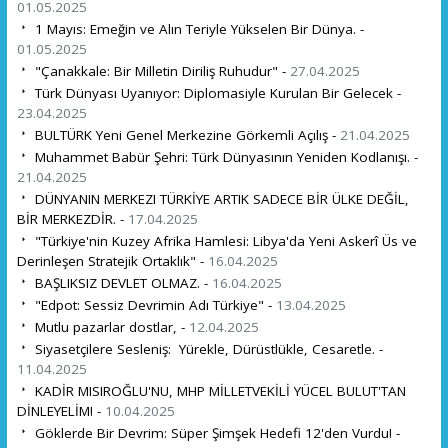
01.05.2025
1 Mayıs: Emeğin ve Alın Teriyle Yükselen Bir Dünya. -
01.05.2025
"Çanakkale: Bir Milletin Diriliş Ruhudur" -
27.04.2025
Türk Dünyası Uyanıyor: Diplomasiyle Kurulan Bir Gelecek -
23.04.2025
BULTÜRK Yeni Genel Merkezine Görkemli Açılış -
21.04.2025
Muhammet Babür Şehri: Türk Dünyasının Yeniden Kodlanışı. -
21.04.2025
DÜNYANIN MERKEZI TÜRKİYE ARTIK SADECE BİR ÜLKE DEĞİL,
BİR MERKEZDİR. -
17.04.2025
"Türkiye'nin Kuzey Afrika Hamlesi: Libya'da Yeni Askerî Üs ve
Derinleşen Stratejik Ortaklık" -
16.04.2025
BAŞLIKSIZ DEVLET OLMAZ. -
16.04.2025
"Edpot: Sessiz Devrimin Adı Türkiye" -
13.04.2025
Mutlu pazarlar dostlar, -
12.04.2025
Siyasetçilere Sesleniş: Yürekle, Dürüstlükle, Cesaretle. -
11.04.2025
KADİR MISIROĞLU'NU, MHP MİLLETVEKİLİ YÜCEL BULUT'TAN
DİNLEYELİM! -
10.04.2025
Göklerde Bir Devrim: Süper Şimşek Hedefi 12'den Vurdu! -