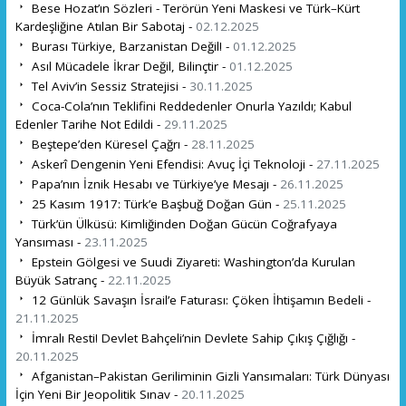
Bese Hozat’ın Sözleri - Terörün Yeni Maskesi ve Türk–Kürt
Kardeşliğine Atılan Bir Sabotaj -
02.12.2025
Burası Türkiye, Barzanistan Değil! -
01.12.2025
Asıl Mücadele İkrar Değil, Bilinçtir -
01.12.2025
Tel Aviv’in Sessiz Stratejisi -
30.11.2025
Coca-Cola’nın Teklifini Reddedenler Onurla Yazıldı; Kabul
Edenler Tarihe Not Edildi -
29.11.2025
Beştepe’den Küresel Çağrı -
28.11.2025
Askerî Dengenin Yeni Efendisi: Avuç İçi Teknoloji -
27.11.2025
Papa’nın İznik Hesabı ve Türkiye’ye Mesajı -
26.11.2025
25 Kasım 1917: Türk’e Başbuğ Doğan Gün -
25.11.2025
Türk’ün Ülküsü: Kimliğinden Doğan Gücün Coğrafyaya
Yansıması -
23.11.2025
Epstein Gölgesi ve Suudi Ziyareti: Washington’da Kurulan
Büyük Satranç -
22.11.2025
12 Günlük Savaşın İsrail’e Faturası: Çöken İhtişamın Bedeli -
21.11.2025
İmralı Resti! Devlet Bahçeli’nin Devlete Sahip Çıkış Çığlığı -
20.11.2025
Afganistan–Pakistan Geriliminin Gizli Yansımaları: Türk Dünyası
İçin Yeni Bir Jeopolitik Sınav -
20.11.2025