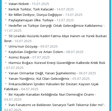
Vatan Nöbeti -
15.07.2025
Kerkük Türktür, Türk Kalacak! -
14.07.2025
Bir Millet Diriliyor, Dünya Değişiyor -
13.07.2025
Paylaşılamayan Ülke: Türkiye -
12.07.2025
Hedefler ve Türkiye Gerçeği: Ortak Geleceğimize Katkılarımız -
11.07.2025
50 Liradaki Hüzünlü Kadın! Fatma Aliye Hanım ve Yürek Burkan
İbret -
10.07.2025
Urmu'nun Gözyaşı -
09.07.2025
Kaybolan Değerler ve Artan Özlem -
08.07.2025
Acımız Büyük -
07.07.2025
Hürmüz Boğazı: Küresel Enerji Güvenliğinin Kalbinde Kritik Risk
-
07.07.2025
Yanan Ormanlar Değil, Yanan Şüphelerimiz -
06.07.2025
Yanan Yüreğimiz, Kül Olan Geleceğimiz -
05.07.2025
İmkansızlıkların İçinden Yükselen Bir Destan: Kayseri Uçak
Fabrikası -
04.07.2025
Bir Hayalin Kanatları Kırıldığında: Nuri Demirağ'ın Dramı -
03.07.2025
İran Fanatizmi ve Beklenen Senaryo! Tarih Tekerrür Eder mi? -
02.07.2025