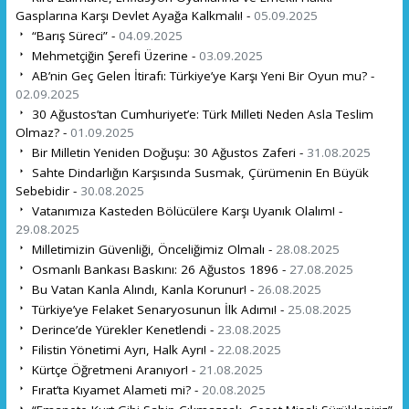
Gasplarına Karşı Devlet Ayağa Kalkmalı! -
05.09.2025
“Barış Süreci” -
04.09.2025
Mehmetçiğin Şerefi Üzerine -
03.09.2025
AB’nin Geç Gelen İtirafı: Türkiye’ye Karşı Yeni Bir Oyun mu? -
02.09.2025
30 Ağustos’tan Cumhuriyet’e: Türk Milleti Neden Asla Teslim
Olmaz? -
01.09.2025
Bir Milletin Yeniden Doğuşu: 30 Ağustos Zaferi -
31.08.2025
Sahte Dindarlığın Karşısında Susmak, Çürümenin En Büyük
Sebebidir -
30.08.2025
Vatanımıza Kasteden Bölücülere Karşı Uyanık Olalım! -
29.08.2025
Milletimizin Güvenliği, Önceliğimiz Olmalı -
28.08.2025
Osmanlı Bankası Baskını: 26 Ağustos 1896 -
27.08.2025
Bu Vatan Kanla Alındı, Kanla Korunur! -
26.08.2025
Türkiye’ye Felaket Senaryosunun İlk Adımı! -
25.08.2025
Derince’de Yürekler Kenetlendi -
23.08.2025
Filistin Yönetimi Ayrı, Halk Ayrı! -
22.08.2025
Kürtçe Öğretmeni Aranıyor! -
21.08.2025
Fırat’ta Kıyamet Alameti mi? -
20.08.2025