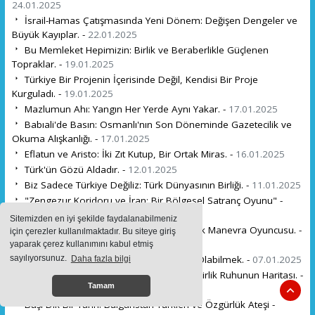
24.01.2025
İsrail-Hamas Çatışmasında Yeni Dönem: Değişen Dengeler ve
Büyük Kayıplar. -
22.01.2025
Bu Memleket Hepimizin: Birlik ve Beraberlikle Güçlenen
Topraklar. -
19.01.2025
Türkiye Bir Projenin İçerisinde Değil, Kendisi Bir Proje
Kurguladı. -
19.01.2025
Mazlumun Ahı: Yangın Her Yerde Aynı Yakar. -
17.01.2025
Babıali'de Basın: Osmanlı'nın Son Döneminde Gazetecilik ve
Okuma Alışkanlığı. -
17.01.2025
Eflatun ve Aristo: İki Zıt Kutup, Bir Ortak Miras. -
16.01.2025
Türk'ün Gözü Aldadır. -
12.01.2025
Biz Sadece Türkiye Değiliz: Türk Dünyasının Birliği. -
11.01.2025
"Zengezur Koridoru ve İran: Bir Bölgesel Satranç Oyunu" -
09.01.2025
Sitemizden en iyi şekilde faydalanabilmeniz
Hain Ahmed Doğan: Bulgaristan'ın Politik Manevra Oyuncusu. -
için çerezler kullanılmaktadır. Bu siteye giriş
08.01.2025
yaparak çerez kullanımını kabul etmiş
İnsan: Etkileyebilen Ama Etkilenmeyen Olabilmek. -
07.01.2025
sayılıyorsunuz.
Daha fazla bilgi
Kuş Bakışından Türkiye: Milli Dirilişin ve Birlik Ruhunun Haritası. -
Tamam
05.01.2025
Başı Dik Bir Tarih: Bulgaristan Türkleri ve Özgürlük Ateşi -