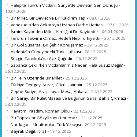
Halep’te Türk’ün Vicdanı, Suriye’de Devletin Geri Dönüşü -
10.01.2026
Bir Millet, Bir Devlet ve Bir Kaldırım Taşı -
08.01.2026
Venezuela’dan Ankara’ya Uzanan Darbe Haritası -
07.01.2026
İsmini Kaybeden Millet, Kimliğini De Kaybeder -
06.01.2026
Terörün Takvimi Olmaz, Hedefi Hep Türkiye’dır -
30.12.2025
Bir Göl Susarsa, Bir Şehir Konuşamaz -
29.12.2025
Akdeniz’in Güneyindeki Türk Hafızası -
28.12.2025
Sezgin Tanrıkulu’na Açık Çağrıdır -
26.12.2025
Sapanca Çekilirken Vicdanlarımız Neden Hâlâ Susuz Değil? -
26.12.2025
Bir Telin Üzerinde Bir Millet -
25.12.2025
Türkiye Dengeyi Kurar, Gücü Hatırlatır -
25.12.2025
Cephe Suriye, Araç Libya, Mesaj Ankara -
24.12.2025
Bir Saray, Bir Rulet Masası ve Bugünün Sanal Bahis Çıkmazı -
23.12.2025
Hayatımı Yazdım, Roman Oldu -
22.12.2025
Bu Topraklar Gökyüzünü Unutmaz -
21.12.2025
Nardugan - Unutturulan Türk Yılbaşısı -
20.12.2025
Bayrak Değil, İtiraf -
19.12.2025