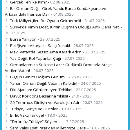
Gerçek Tehlike Kim? -
02.08.2025
Bir Orman Değil, Yürek Yandı: Bursa Kundakçısına ve
Arkasındaki İhanete Dair -
01.08.2025
Türk Milliyetçileri Bu Oyuna Gelmemeli! -
31.07.2025
Suriye’de Kimin Dost, Kimin Düşman Olduğu Artık Daha Net! -
30.07.2025
Bursa Yanıyor! -
29.07.2025
Pet Şişede Akaryakıt Satışı Yasak! -
28.07.2025
Mavi Vatan’da Sessiz Ama Kararlı Adım -
28.07.2025
Yas Değil, Rol Yapanlar Çağı -
27.07.2025
Ormanlarımıza Suikast: Lazer Güdümlü Dronlarla Ateşe
Verilen Vatan! -
26.07.2025
Bugün Benim Doğum Günüm… -
25.07.2025
Yanan Orman Değil, Vatanın Kalbidir! -
24.07.2025
Etki Ajanları: Görünmeyen Tehlike! -
22.07.2025
Davut Koridoru Başlarına Yıkıldı! -
21.07.2025
20 Temmuz: Dirilişin ve Varoluşun Adı -
20.07.2025
Türkiye, Suriye ve Dürziler -
19.07.2025
Birlik Vakti Türkiye! -
18.07.2025
“Terörsüz Türkiye” Söylemi: -
17.07.2025
Şam Valisi Esat Paşa'dan Milletimize Ders! -
16.07.2025