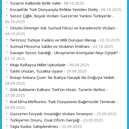
Turan’ın Kalbinde Birlik Vakti -
08.10.2025
Kocaeli’de Türk Dünyasıyla Birlikte Yeniden Diriliş -
06.10.2025
Sessiz Çığlık, Büyük Vicdan: Gazze'nin Yankısı Türkiye’de -
06.10.2025
Onurlu Direnişin Adı: Sumud Filosu ve Karadeniz’in Vicdanı -
04.10.2025
Terörsüz Türkiye İradesi ve Milli Duruşun Mesajı -
02.10.2025
Sumud Filosu’na Saldırı ve Vicdanın İmtihanı -
02.10.2025
Savaşın Sessiz Sandığı - Ukrayna’nın Komşuları Neyi Oyladı? -
01.10.2025
Kitap Raftaysa Millet Uykudadır -
30.09.2025
Tarihi Unutan, Tuzakta Uyanır -
29.09.2025
Rotayı Ankara Çizer: Ne Batı’ya Yanaşık Ne Doğu’ya Yedek -
28.09.2025
Gök Kubbenin Kalkanı: Türk’ün Hisarı, Turan’ın Nefesi -
27.09.2025
Kızıl Elma Mefküresi: Türk Dünyasının Bağımsızlık Teminatı -
26.09.2025
Gazze’nin Feryadı: İnsanlığın Vicdanı Sınanıyor -
25.09.2025
Türkiye’nin Onuru, Oval Ofis’in Gerçeği -
23.09.2025
Taşla Kudüs Sahiplenilmez -
22.09.2025