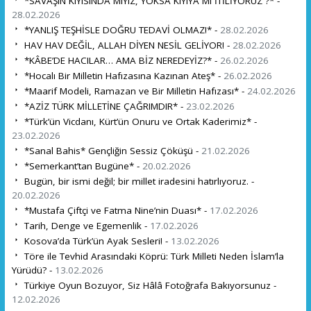
*SAVAŞIN KIYISINDA MIYIZ, YOKSA KIYIYA MI İTİLİYORUZ ?* -
28.02.2026
*YANLIŞ TEŞHİSLE DOĞRU TEDAVİ OLMAZ!* -
28.02.2026
HAV HAV DEĞİL, ALLAH DİYEN NESİL GELİYOR! -
28.02.2026
*KÂBE’DE HACILAR… AMA BİZ NEREDEYİZ?* -
26.02.2026
*Hocalı Bir Milletin Hafızasına Kazınan Ateş* -
26.02.2026
*Maarif Modeli, Ramazan ve Bir Milletin Hafızası* -
24.02.2026
*AZİZ TÜRK MİLLETİNE ÇAĞRIMDIR* -
23.02.2026
*Türk’ün Vicdanı, Kürt’ün Onuru ve Ortak Kaderimiz* -
23.02.2026
*Sanal Bahis* Gençliğin Sessiz Çöküşü -
21.02.2026
*Semerkant’tan Bugüne* -
20.02.2026
Bugün, bir ismi değil; bir millet iradesini hatırlıyoruz. -
20.02.2026
*Mustafa Çiftçi ve Fatma Nine’nin Duası* -
17.02.2026
Tarih, Denge ve Egemenlik -
17.02.2026
Kosova’da Türk’ün Ayak Sesleri! -
13.02.2026
Töre ile Tevhid Arasındaki Köprü: Türk Milleti Neden İslam’la
Yürüdü? -
13.02.2026
Türkiye Oyun Bozuyor, Siz Hâlâ Fotoğrafa Bakıyorsunuz -
12.02.2026