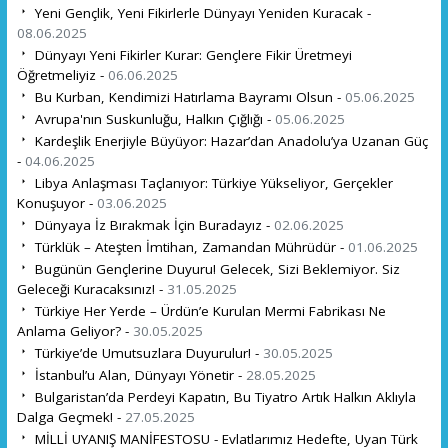
Yeni Gençlik, Yeni Fikirlerle Dünyayı Yeniden Kuracak -
08.06.2025
Dünyayı Yeni Fikirler Kurar: Gençlere Fikir Üretmeyi
Öğretmeliyiz -
06.06.2025
Bu Kurban, Kendimizi Hatırlama Bayramı Olsun -
05.06.2025
Avrupa'nın Suskunluğu, Halkın Çığlığı -
05.06.2025
Kardeşlik Enerjiyle Büyüyor: Hazar’dan Anadolu’ya Uzanan Güç
-
04.06.2025
Libya Anlaşması Taçlanıyor: Türkiye Yükseliyor, Gerçekler
Konuşuyor -
03.06.2025
Dünyaya İz Bırakmak İçin Buradayız -
02.06.2025
Türklük – Ateşten İmtihan, Zamandan Mührüdür -
01.06.2025
Bugünün Gençlerine Duyuru! Gelecek, Sizi Beklemiyor. Siz
Geleceği Kuracaksınız! -
31.05.2025
Türkiye Her Yerde – Ürdün’e Kurulan Mermi Fabrikası Ne
Anlama Geliyor? -
30.05.2025
Türkiye’de Umutsuzlara Duyurulur! -
30.05.2025
İstanbul’u Alan, Dünyayı Yönetir -
28.05.2025
Bulgaristan’da Perdeyi Kapatın, Bu Tiyatro Artık Halkın Aklıyla
Dalga Geçmek! -
27.05.2025
MİLLİ UYANIŞ MANİFESTOSU - Evlatlarımız Hedefte, Uyan Türk