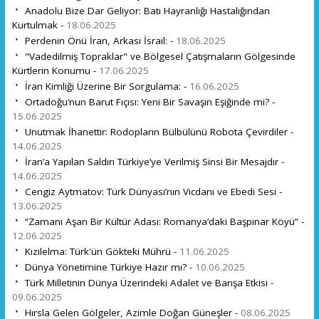
Anadolu Bize Dar Geliyor: Batı Hayranlığı Hastalığından
Kurtulmak -
18.06.2025
Perdenin Önü İran, Arkası İsrail: -
18.06.2025
"Vadedilmiş Topraklar" ve Bölgesel Çatışmaların Gölgesinde
Kürtlerin Konumu -
17.06.2025
İran Kimliği Üzerine Bir Sorgulama: -
16.06.2025
Ortadoğu’nun Barut Fıçısı: Yeni Bir Savaşın Eşiğinde mi? -
15.06.2025
Unutmak İhanettir: Rodopların Bülbülünü Robota Çevirdiler -
14.06.2025
İran’a Yapılan Saldırı Türkiye’ye Verilmiş Sinsi Bir Mesajdır -
14.06.2025
Cengiz Aytmatov: Türk Dünyası’nın Vicdanı ve Ebedi Sesi -
13.06.2025
“Zamanı Aşan Bir Kültür Adası: Romanya’daki Başpınar Köyü” -
12.06.2025
Kızılelma: Türk'ün Gökteki Mührü -
11.06.2025
Dünya Yönetimine Türkiye Hazır mı? -
10.06.2025
Türk Milletinin Dünya Üzerindeki Adalet ve Barışa Etkisi -
09.06.2025
Hırsla Gelen Gölgeler, Azimle Doğan Güneşler -
08.06.2025