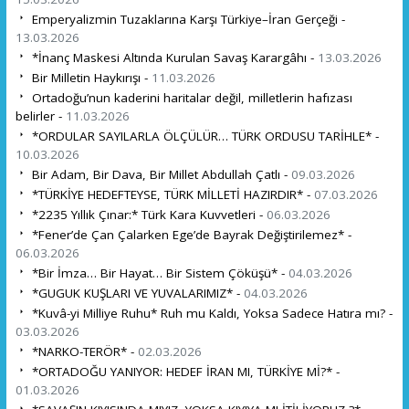
Emperyalizmin Tuzaklarına Karşı Türkiye–İran Gerçeği -
13.03.2026
*İnanç Maskesi Altında Kurulan Savaş Karargâhı -
13.03.2026
Bir Milletin Haykırışı -
11.03.2026
Ortadoğu’nun kaderini haritalar değil, milletlerin hafızası
belirler -
11.03.2026
*ORDULAR SAYILARLA ÖLÇÜLÜR… TÜRK ORDUSU TARİHLE* -
10.03.2026
Bir Adam, Bir Dava, Bir Millet Abdullah Çatlı -
09.03.2026
*TÜRKİYE HEDEFTEYSE, TÜRK MİLLETİ HAZIRDIR* -
07.03.2026
*2235 Yıllık Çınar:* Türk Kara Kuvvetleri -
06.03.2026
*Fener’de Çan Çalarken Ege’de Bayrak Değiştirilemez* -
06.03.2026
*Bir İmza… Bir Hayat… Bir Sistem Çöküşü* -
04.03.2026
*GUGUK KUŞLARI VE YUVALARIMIZ* -
04.03.2026
*Kuvâ-yi Milliye Ruhu* Ruh mu Kaldı, Yoksa Sadece Hatıra mı? -
03.03.2026
*NARKO-TERÖR* -
02.03.2026
*ORTADOĞU YANIYOR: HEDEF İRAN MI, TÜRKİYE Mİ?* -
01.03.2026