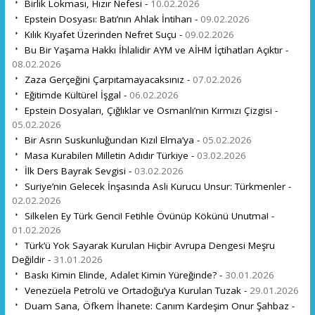
Birlik Lokması, Hızır Nefesi -
10.02.2026
Epstein Dosyası: Batı’nın Ahlak İntiharı -
09.02.2026
Kılık Kıyafet Üzerinden Nefret Suçu -
09.02.2026
Bu Bir Yaşama Hakkı İhlalidir AYM ve AİHM İçtihatları Açıktır -
08.02.2026
Zaza Gerçeğini Çarpıtamayacaksınız -
07.02.2026
Eğitimde Kültürel İşgal -
06.02.2026
Epstein Dosyaları, Çığlıklar ve Osmanlı’nın Kırmızı Çizgisi -
05.02.2026
Bir Asrın Suskunluğundan Kızıl Elma’ya -
05.02.2026
Masa Kurabilen Milletin Adıdır Türkiye -
03.02.2026
İlk Ders Bayrak Sevgisi -
03.02.2026
Suriye’nin Gelecek İnşasında Asli Kurucu Unsur: Türkmenler -
02.02.2026
Silkelen Ey Türk Genci! Fetihle Övünüp Kökünü Unutma! -
01.02.2026
Türk’ü Yok Sayarak Kurulan Hiçbir Avrupa Dengesi Meşru
Değildir -
31.01.2026
Baskı Kimin Elinde, Adalet Kimin Yüreğinde? -
30.01.2026
Venezüela Petrolü ve Ortadoğu’ya Kurulan Tuzak -
29.01.2026
Duam Sana, Öfkem İhanete: Canım Kardeşim Onur Şahbaz -