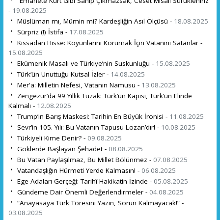
“Emanete Kurt Gibi Sahip Çıkmazsak, Ceset Misali Sürükleniriz”
-
19.08.2025
Müslüman mı, Mümin mi? Kardeşliğin Asıl Ölçüsü -
18.08.2025
Sürpriz (!) İstifa -
17.08.2025
Kıssadan Hisse: Koyunlarını Korumak İçin Vatanını Satanlar -
15.08.2025
Ekümenik Masalı ve Türkiye’nin Suskunluğu -
15.08.2025
Türk’ün Unuttuğu Kutsal İzler -
14.08.2025
Mer'a: Milletin Nefesi, Vatanın Namusu -
13.08.2025
Zengezur’da 99 Yıllık Tuzak: Türk’ün Kapısı, Türk’ün Elinde
Kalmalı -
12.08.2025
Trump’ın Barış Maskesi: Tarihin En Büyük İronisi -
11.08.2025
Sevr’in 105. Yılı: Bu Vatanın Tapusu Lozan’dır! -
10.08.2025
Türkiyeli Kime Denir? -
09.08.2025
Göklerde Başlayan Şehadet -
08.08.2025
Bu Vatan Paylaşılmaz, Bu Millet Bölünmez -
07.08.2025
Vatandaşlığın Hürmeti Yerde Kalmasın! -
06.08.2025
Ege Adaları Gerçeği: Tarihî Hakikatin İzinde -
05.08.2025
Gündeme Dair Önemli Değerlendirmeler -
04.08.2025
“Anayasaya Türk Töresini Yazın, Sorun Kalmayacak!” -
03.08.2025