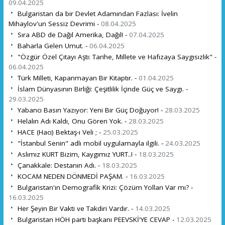
09.04.2025
Bulgaristan da bir Devlet Adamından Fazlası: İvelin
Mihaylov'un Sessiz Devrimi -
08.04.2025
Sıra ABD de Dağıl Amerika, Dağıl! -
07.04.2025
Baharla Gelen Umut. -
06.04.2025
"Özgür Özel Çıtayı Aştı: Tarihe, Millete ve Hafızaya Saygısızlık" -
06.04.2025
Türk Milleti, Kapanmayan Bir Kitaptır. -
01.04.2025
İslam Dünyasının Birliği: Çeşitlilik İçinde Güç ve Saygı. -
29.03.2025
Yabancı Basın Yazıyor: Yeni Bir Güç Doğuyor! -
28.03.2025
Helalın Adı Kaldı, Onu Gören Yok. -
28.03.2025
HACE (Hacı) Bektaş-ı Veli ; -
25.03.2025
"İstanbul Senin" adlı mobil uygulamayla ilgili. -
24.03.2025
Aslımız KURT Bizim, Kaygımız YURT..! -
18.03.2025
Çanakkale: Destanın Adı. -
18.03.2025
KOCAM NEDEN DÖNMEDİ PAŞAM. -
16.03.2025
Bulgaristan'ın Demografik Krizi: Çözüm Yolları Var mı? -
16.03.2025
Her Şeyin Bir Vakti ve Takdiri Vardır. -
14.03.2025
Bulgaristan HÖH parti başkanı PEEVSKİ'YE CEVAP -
12.03.2025