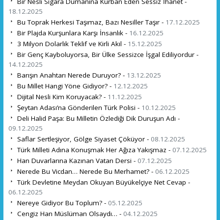
Bir Nesli Sigara Dumanına Kurban Eden Sessiz İhanet -
18.12.2025
Bu Toprak Herkesi Taşımaz, Bazı Nesiller Taşır -
17.12.2025
Bir Plajda Kurşunlara Karşı İnsanlık -
16.12.2025
3 Milyon Dolarlık Teklif ve Kirli Akıl -
15.12.2025
Bir Genç Kayboluyorsa, Bir Ülke Sessizce İşgal Ediliyordur -
14.12.2025
Barışın Anahtarı Nerede Duruyor? -
13.12.2025
Bu Millet Hangi Yöne Gidiyor? -
12.12.2025
Dijital Nesli Kim Koruyacak? -
11.12.2025
Şeytan Adası’na Gönderilen Türk Polisi -
10.12.2025
Deli Halid Paşa: Bu Milletin Özlediği Dik Duruşun Adı -
09.12.2025
Saflar Sertleşiyor, Gölge Siyaset Çöküyor -
08.12.2025
Türk Milleti Adına Konuşmak Her Ağıza Yakışmaz -
07.12.2025
Han Duvarlarına Kazınan Vatan Dersi -
07.12.2025
Nerede Bu Vicdan… Nerede Bu Merhamet? -
06.12.2025
Türk Devletine Meydan Okuyan Büyükelçiye Net Cevap -
06.12.2025
Nereye Gidiyor Bu Toplum? -
05.12.2025
Cengiz Han Müslüman Olsaydı… -
04.12.2025