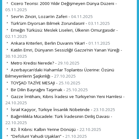
Cicero Teorisi: 2000 Yıldır Değişmeyen Dünya Düzeni -
05.11.2025
Sevr’in Zinciri, Lozan’ın Zaferi -
04.11.2025
Türk’üm Diyorsan Bilmek Zorundasın! -
03.11.2025
Emeğin Türküsü: Meslek Liseleri, Ülkenin Omurgasıdır -
02.11.2025
Ankara Kriterleri, Berlin Duvarını Yıkar! -
01.11.2025
Katilin Emri, Dünyanın Sessizliği! Gazze’nin Yanan Yüreği -
30.10.2025
Metro Kredisi Nerede? -
29.10.2025
Azerbaycan’daki Hahamlar Toplantısı Üzerine: Özünü
Bilmeyenlerin Şaşkınlığı -
27.10.2025
TOYŞAD TAZİYE MESAJI -
25.10.2025
Bir Dilin Bayrağını Taşımak -
25.10.2025
Gazze İmtihanı, Kıbrıs İradesi ve Türkiye’nin Yeni Hamlesi -
24.10.2025
İsrail Kaçıyor, Türkiye İnsanlık Nöbetinde -
23.10.2025
Bağımlılıkla Mücadele: Türk İradesinin Diriliş Davası -
22.10.2025
82. İl Kıbrıs: Kalbin Yerine Dönüşü -
22.10.2025
“Defolun! Yahudi Uşakları” -
21.10.2025