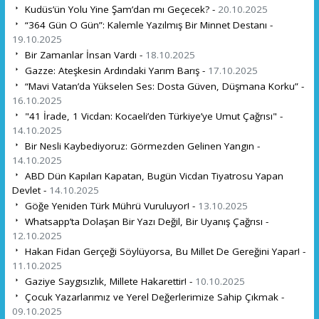
Kudüs’ün Yolu Yine Şam’dan mı Geçecek? -
20.10.2025
“364 Gün O Gün”: Kalemle Yazılmış Bir Minnet Destanı -
19.10.2025
Bir Zamanlar İnsan Vardı -
18.10.2025
Gazze: Ateşkesin Ardındaki Yarım Barış -
17.10.2025
“Mavi Vatan’da Yükselen Ses: Dosta Güven, Düşmana Korku” -
16.10.2025
"41 İrade, 1 Vicdan: Kocaeli’den Türkiye’ye Umut Çağrısı" -
14.10.2025
Bir Nesli Kaybediyoruz: Görmezden Gelinen Yangın -
14.10.2025
ABD Dün Kapıları Kapatan, Bugün Vicdan Tiyatrosu Yapan
Devlet -
14.10.2025
Göğe Yeniden Türk Mührü Vuruluyor! -
13.10.2025
Whatsapp’ta Dolaşan Bir Yazı Değil, Bir Uyanış Çağrısı -
12.10.2025
Hakan Fidan Gerçeği Söylüyorsa, Bu Millet De Gereğini Yapar! -
11.10.2025
Gaziye Saygısızlık, Millete Hakarettir! -
10.10.2025
Çocuk Yazarlarımız ve Yerel Değerlerimize Sahip Çıkmak -
09.10.2025