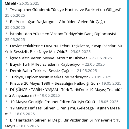
Milleti! -
26.05.2025
"Avrupa'nın Gündemi: Türkiye Haritası ve Bozkurt'un Gölgesi" -
25.05.2025
Bir Yolculuğun Başlangıcı – Gönülden Gelen Bir Çağrı -
25.05.2025
İstanbul’dan Yükselen Vicdan: Türkiye’nin Barış Diplomasisi -
25.05.2025
Devlet Yetkililerine Duyuru! Zehirli Teşkilatlar, Kayıp Evlatlar: 50
Yıllık Sessizlik Bize Neye Mal Oldu? -
23.05.2025
İçinde Altın Veren Meyve: Armutun Hikâyesi -
22.05.2025
Büyük Türk Milleti Evlatlarını Kaybediyor -
22.05.2025
Demir Baba Tekkesi: Sessiz Çağrısı -
21.05.2025
Türkiye, Diplomasinin Merkezine Yerleşiyor -
20.05.2025
Pristoe 20 Mayıs 1989 – Sessizliğin Patladığı Gün -
19.05.2025
DÜŞÜNCE • TARİH • YAŞAM - Türk Tarihi'nde 19 Mayıs; Tesadüf
mü Alınyazısı mı? -
19.05.2025
19 Mayıs: Gençliğe Emanet Edilen Dirilişin Günü -
18.05.2025
19 Mayıs: Hafızası Silinen Direniş mi, Geleceğe Taşınan Mesaj
mı? -
18.05.2025
Bir Haritadan Silinenler Değil, Bir Vicdandan Silinmeyenler: 18
Mayıs -
18.05.2025