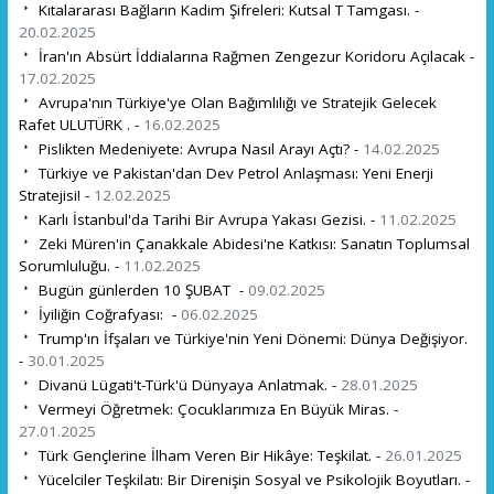
Kıtalararası Bağların Kadim Şifreleri: Kutsal T Tamgası. -
20.02.2025
İran'ın Absürt İddialarına Rağmen Zengezur Koridoru Açılacak -
17.02.2025
Avrupa'nın Türkiye'ye Olan Bağımlılığı ve Stratejik Gelecek
Rafet ULUTÜRK . -
16.02.2025
Pislikten Medeniyete: Avrupa Nasıl Arayı Açtı? -
14.02.2025
Türkiye ve Pakistan'dan Dev Petrol Anlaşması: Yeni Enerji
Stratejisi! -
12.02.2025
Karlı İstanbul'da Tarihi Bir Avrupa Yakası Gezisi. -
11.02.2025
Zeki Müren'in Çanakkale Abidesi'ne Katkısı: Sanatın Toplumsal
Sorumluluğu. -
11.02.2025
Bugün günlerden 10 ŞUBAT -
09.02.2025
İyiliğin Coğrafyası: -
06.02.2025
Trump'ın İfşaları ve Türkiye'nin Yeni Dönemi: Dünya Değişiyor.
-
30.01.2025
Divanü Lügati't-Türk'ü Dünyaya Anlatmak. -
28.01.2025
Vermeyi Öğretmek: Çocuklarımıza En Büyük Miras. -
27.01.2025
Türk Gençlerine İlham Veren Bir Hikâye: Teşkilat. -
26.01.2025
Yücelciler Teşkilatı: Bir Direnişin Sosyal ve Psikolojik Boyutları. -