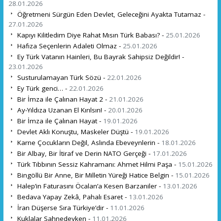
28.01.2026
Öğretmeni Sürgün Eden Devlet, Geleceğini Ayakta Tutamaz -
27.01.2026
Kapıyı Kilitledim Diye Rahat Mısın Türk Babası? -
25.01.2026
Hafıza Seçenlerin Adaleti Olmaz -
25.01.2026
Ey Türk Vatanın Hainleri, Bu Bayrak Sahipsiz Değildir! -
23.01.2026
Susturulamayan Türk Sözü -
22.01.2026
Ey Türk genci… -
22.01.2026
Bir İmza ile Çalınan Hayat 2 -
21.01.2026
Ay-Yıldıza Uzanan El Kırılsın! -
20.01.2026
Bir İmza ile Çalınan Hayat -
19.01.2026
Devlet Aklı Konuştu, Maskeler Düştü -
19.01.2026
Karne Çocukların Değil, Aslında Ebeveynlerin -
18.01.2026
Bir Albay, Bir İtiraf ve Derin NATO Gerçeği -
17.01.2026
Türk Tıbbının Sessiz Kahramanı: Ahmet Hilmi Paşa -
15.01.2026
Bingöllü Bir Anne, Bir Milletin Yüreği Hatice Belgin -
15.01.2026
Halep’in Faturasını Öcalan’a Kesen Barzaniler -
13.01.2026
Bedava Yapay Zekâ, Pahalı Esaret -
13.01.2026
İran Düşerse Sıra Türkiye’dir -
11.01.2026
Kuklalar Sahnedeyken -
11.01.2026