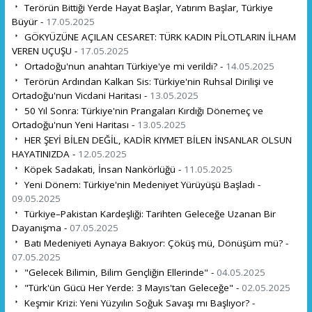
Terörün Bittiği Yerde Hayat Başlar, Yatırım Başlar, Türkiye
Büyür -
17.05.2025
GÖKYÜZÜNE AÇILAN CESARET: TÜRK KADIN PİLOTLARIN İLHAM
VEREN UÇUŞU -
17.05.2025
Ortadoğu'nun anahtarı Türkiye'ye mi verildi? -
14.05.2025
Terörün Ardından Kalkan Sis: Türkiye'nin Ruhsal Dirilişi ve
Ortadoğu'nun Vicdani Haritası -
13.05.2025
50 Yıl Sonra: Türkiye'nin Prangaları Kırdığı Dönemeç ve
Ortadoğu'nun Yeni Haritası -
13.05.2025
HER ŞEYİ BİLEN DEĞİL, KADİR KIYMET BİLEN İNSANLAR OLSUN
HAYATINIZDA -
12.05.2025
Köpek Sadakati, İnsan Nankörlüğü -
11.05.2025
Yeni Dönem: Türkiye'nin Medeniyet Yürüyüşü Başladı -
09.05.2025
Türkiye–Pakistan Kardeşliği: Tarihten Geleceğe Uzanan Bir
Dayanışma -
07.05.2025
Batı Medeniyeti Aynaya Bakıyor: Çöküş mü, Dönüşüm mü? -
07.05.2025
"Gelecek Bilimin, Bilim Gençliğin Ellerinde" -
04.05.2025
"Türk'ün Gücü Her Yerde: 3 Mayıs'tan Geleceğe" -
02.05.2025
Keşmir Krizi: Yeni Yüzyılın Soğuk Savaşı mı Başlıyor? -