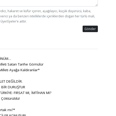
edici, hakaret ve küfür içeren, aşağılayıcı, küçük düşürücü, kaba,
 verici ya da benzeri niteliklerde içeriklerden doğan her türlü mali,
Üye/Üyeler’e aittir.
Gönder
ÜNÜM…
lleti Satan Tarihe Gömülür
Milleti Ayağa Kaldıranlar*
LET DEĞİLDİR.
, BİR DURUŞTUR
RKİYE: FIRSAT MI, İMTİHAN MI?
Çöktürüldü!
rtak mı?*
ÇİLER KONUŞUR!