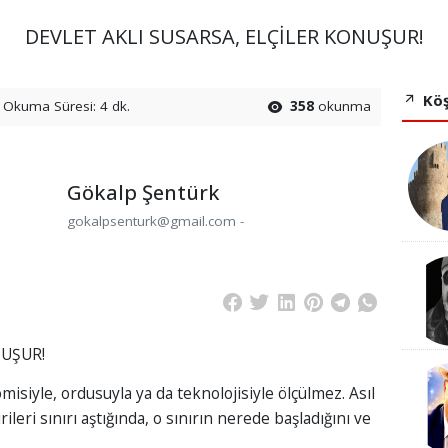
DEVLET AKLI SUSARSA, ELÇİLER KONUŞUR!
Köş
Okuma Süresi: 4 dk.
358
okunma
Gökalp Şentürk
gokalpsenturk@gmail.com -
NUŞUR!
isiyle, ordusuyla ya da teknolojisiyle ölçülmez. Asıl
irileri sınırı aştığında, o sınırın nerede başladığını ve