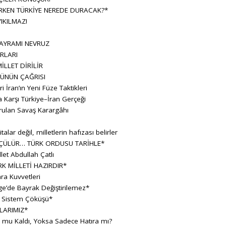
KEN TÜRKİYE NEREDE DURACAK?*
IKILMAZ!
BAYRAMI NEVRUZ
RLARI
İLLET DİRİLİR
ÜNÜN ÇAĞRISI
ran’ın Yeni Füze Taktikleri
 Karşı Türkiye–İran Gerçeği
rulan Savaş Karargâhı
lar değil, milletlerin hafızası belirler
ÇÜLÜR… TÜRK ORDUSU TARİHLE*
let Abdullah Çatlı
K MİLLETİ HAZIRDIR*
ara Kuvvetleri
e’de Bayrak Değiştirilemez*
r Sistem Çöküşü*
LARIMIZ*
h mu Kaldı, Yoksa Sadece Hatıra mı?