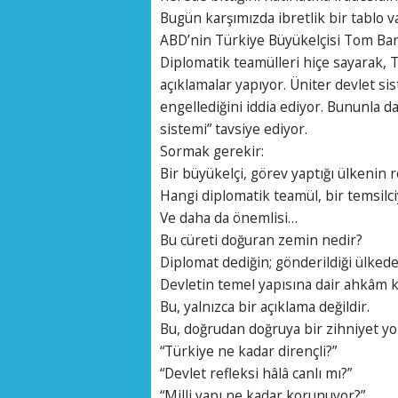
Bugün karşımızda ibretlik bir tablo va
ABD’nin Türkiye Büyükelçisi Tom Ba
Diplomatik teamülleri hiçe sayarak, 
açıklamalar yapıyor. Üniter devlet si
engellediğini iddia ediyor. Bununla da
sistemi” tavsiye ediyor.
Sormak gerekir:
Bir büyükelçi, görev yaptığı ülkenin 
Hangi diplomatik teamül, bir temsilci
Ve daha da önemlisi…
Bu cüreti doğuran zemin nedir?
Diplomat dediğin; gönderildiği ülkede
Devletin temel yapısına dair ahkâm 
Bu, yalnızca bir açıklama değildir.
Bu, doğrudan doğruya bir zihniyet yo
“Türkiye ne kadar dirençli?”
“Devlet refleksi hâlâ canlı mı?”
“Milli yapı ne kadar korunuyor?”