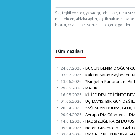
Suç teşkil edecek, yasadışı, tehditkar, rahatsız 
müstehcen, ahlaka aykırı, kişilik haklarına zarar
hukuki, cezai, idari sorumluluk içeriği gönderen 
Tüm Yazıları
24.07.2026 -
BUGÜN BENİM DOĞUM G
03.07.2026 -
Kalemi Satan Kaybeder, Mi
13.06.2026 -
*Bir Şehri Kurtaranlar, Bir 
29.05.2026 -
MACIR
16.05.2026 -
KİLİSE DEVLET İÇİNDE DEV
01.05.2026 -
ÜÇ MAYIS: BİR GÜN DEĞİL
28.04.2026 -
YAŞLANAN DÜNYA, GENÇ TÜ
20.04.2026 -
Avrupa Diz Çökmedi… Diz 
14.04.2026 -
HADSİZLİĞE KARŞI DURUŞ
09.04.2026 -
Noter: Güvence mi, Gizli O
03.04.2026 -
DEVLET AKLI SUSARSA, EL