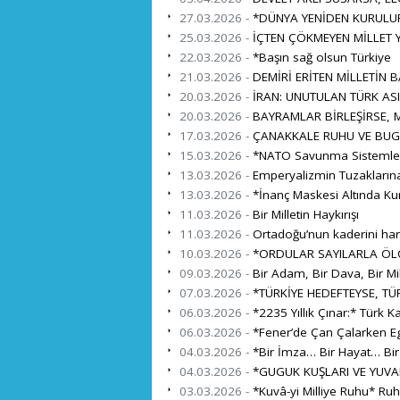
27.03.2026 -
*DÜNYA YENİDEN KURULUR
25.03.2026 -
İÇTEN ÇÖKMEYEN MİLLET Y
22.03.2026 -
*Başın sağ olsun Türkiye
21.03.2026 -
DEMİRİ ERİTEN MİLLETİN 
20.03.2026 -
İRAN: UNUTULAN TÜRK ASI
20.03.2026 -
BAYRAMLAR BİRLEŞİRSE, M
17.03.2026 -
ÇANAKKALE RUHU VE BUG
15.03.2026 -
*NATO Savunma Sistemleri İ
13.03.2026 -
Emperyalizmin Tuzaklarına
13.03.2026 -
*İnanç Maskesi Altında Ku
11.03.2026 -
Bir Milletin Haykırışı
11.03.2026 -
Ortadoğu’nun kaderini harita
10.03.2026 -
*ORDULAR SAYILARLA ÖL
09.03.2026 -
Bir Adam, Bir Dava, Bir Mil
07.03.2026 -
*TÜRKİYE HEDEFTEYSE, TÜR
06.03.2026 -
*2235 Yıllık Çınar:* Türk K
06.03.2026 -
*Fener’de Çan Çalarken Eg
04.03.2026 -
*Bir İmza… Bir Hayat… Bi
04.03.2026 -
*GUGUK KUŞLARI VE YUVA
03.03.2026 -
*Kuvâ-yi Milliye Ruhu* Ru