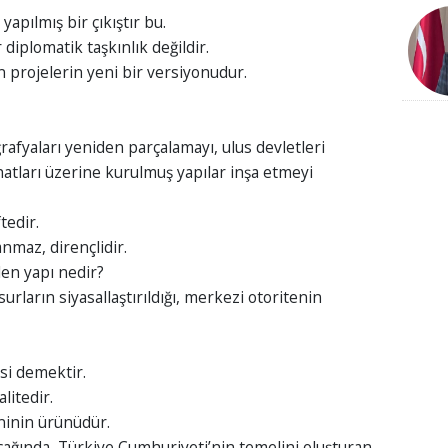
yapılmış bir çıkıştır bu.
iplomatik taşkınlık değildir.
 projelerin yeni bir versiyonudur.
oğrafyaları yeniden parçalamayı, ulus devletleri
 hatları üzerine kurulmuş yapılar inşa etmeyi
tedir.
nmaz, dirençlidir.
len yapı nedir?
nsurların siyasallaştırıldığı, merkezi otoritenin
si demektir.
litedir.
ninin ürünüdür.
ağında, Türkiye Cumhuriyeti’nin temelini oluşturan