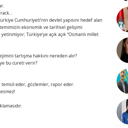
r.
rrack…
Türkiye Cumhuriyeti’nin devlet yapısını hedef alan
stemimizin ekonomik ve tarihsel gelişimi
 yetinmiyor; Türkiye’ye açık açık “Osmanlı millet
rejimini tartışma hakkını nereden alır?
ye bu cüreti verir?
 temsil eder, gözlemler, rapor eder.
kesmez!
klamasıdır.