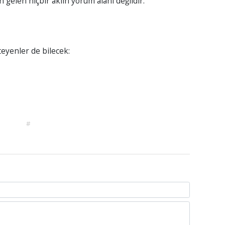
n gelen hiçbir aklın yorum alanı değildir.
teyenler de bilecek:
#