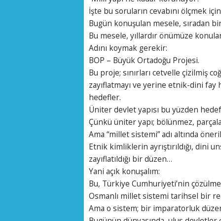
İşte bu soruların cevabını ölçmek için 
Bugün konuşulan mesele, sıradan bir d
Bu mesele, yıllardır önümüze konulan
Adını koymak gerekir:
BOP – Büyük Ortadoğu Projesi.
Bu proje; sınırları cetvelle çizilmiş c
zayıflatmayı ve yerine etnik-dini fay
hedefler.
Üniter devlet yapısı bu yüzden hedef
Çünkü üniter yapı; bölünmez, parçala
Ama “millet sistemi” adı altında öneri
Etnik kimliklerin ayrıştırıldığı, dini u
zayıflatıldığı bir düzen…
Yani açık konuşalım:
Bu, Türkiye Cumhuriyeti’nin çözülme
Osmanlı millet sistemi tarihsel bir rea
Ama o sistem; bir imparatorluk düze
Bugünün dünyasında, ulus devletler ç