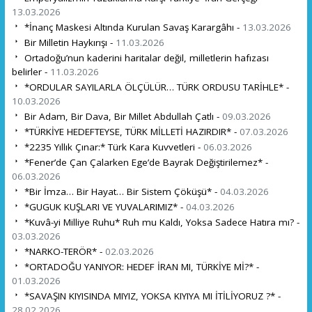
13.03.2026
*İnanç Maskesi Altında Kurulan Savaş Karargâhı -
13.03.2026
Bir Milletin Haykırışı -
11.03.2026
Ortadoğu’nun kaderini haritalar değil, milletlerin hafızası
belirler -
11.03.2026
*ORDULAR SAYILARLA ÖLÇÜLÜR… TÜRK ORDUSU TARİHLE* -
10.03.2026
Bir Adam, Bir Dava, Bir Millet Abdullah Çatlı -
09.03.2026
*TÜRKİYE HEDEFTEYSE, TÜRK MİLLETİ HAZIRDIR* -
07.03.2026
*2235 Yıllık Çınar:* Türk Kara Kuvvetleri -
06.03.2026
*Fener’de Çan Çalarken Ege’de Bayrak Değiştirilemez* -
06.03.2026
*Bir İmza… Bir Hayat… Bir Sistem Çöküşü* -
04.03.2026
*GUGUK KUŞLARI VE YUVALARIMIZ* -
04.03.2026
*Kuvâ-yi Milliye Ruhu* Ruh mu Kaldı, Yoksa Sadece Hatıra mı? -
03.03.2026
*NARKO-TERÖR* -
02.03.2026
*ORTADOĞU YANIYOR: HEDEF İRAN MI, TÜRKİYE Mİ?* -
01.03.2026
*SAVAŞIN KIYISINDA MIYIZ, YOKSA KIYIYA MI İTİLİYORUZ ?* -
28.02.2026