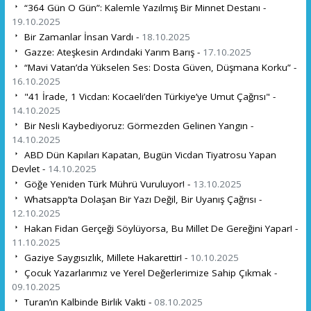
“364 Gün O Gün”: Kalemle Yazılmış Bir Minnet Destanı -
19.10.2025
Bir Zamanlar İnsan Vardı -
18.10.2025
Gazze: Ateşkesin Ardındaki Yarım Barış -
17.10.2025
“Mavi Vatan’da Yükselen Ses: Dosta Güven, Düşmana Korku” -
16.10.2025
"41 İrade, 1 Vicdan: Kocaeli’den Türkiye’ye Umut Çağrısı" -
14.10.2025
Bir Nesli Kaybediyoruz: Görmezden Gelinen Yangın -
14.10.2025
ABD Dün Kapıları Kapatan, Bugün Vicdan Tiyatrosu Yapan
Devlet -
14.10.2025
Göğe Yeniden Türk Mührü Vuruluyor! -
13.10.2025
Whatsapp’ta Dolaşan Bir Yazı Değil, Bir Uyanış Çağrısı -
12.10.2025
Hakan Fidan Gerçeği Söylüyorsa, Bu Millet De Gereğini Yapar! -
11.10.2025
Gaziye Saygısızlık, Millete Hakarettir! -
10.10.2025
Çocuk Yazarlarımız ve Yerel Değerlerimize Sahip Çıkmak -
09.10.2025
Turan’ın Kalbinde Birlik Vakti -
08.10.2025