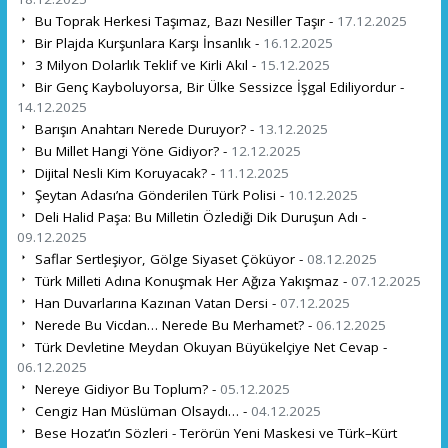
Bu Toprak Herkesi Taşımaz, Bazı Nesiller Taşır -
17.12.2025
Bir Plajda Kurşunlara Karşı İnsanlık -
16.12.2025
3 Milyon Dolarlık Teklif ve Kirli Akıl -
15.12.2025
Bir Genç Kayboluyorsa, Bir Ülke Sessizce İşgal Ediliyordur -
14.12.2025
Barışın Anahtarı Nerede Duruyor? -
13.12.2025
Bu Millet Hangi Yöne Gidiyor? -
12.12.2025
Dijital Nesli Kim Koruyacak? -
11.12.2025
Şeytan Adası’na Gönderilen Türk Polisi -
10.12.2025
Deli Halid Paşa: Bu Milletin Özlediği Dik Duruşun Adı -
09.12.2025
Saflar Sertleşiyor, Gölge Siyaset Çöküyor -
08.12.2025
Türk Milleti Adına Konuşmak Her Ağıza Yakışmaz -
07.12.2025
Han Duvarlarına Kazınan Vatan Dersi -
07.12.2025
Nerede Bu Vicdan… Nerede Bu Merhamet? -
06.12.2025
Türk Devletine Meydan Okuyan Büyükelçiye Net Cevap -
06.12.2025
Nereye Gidiyor Bu Toplum? -
05.12.2025
Cengiz Han Müslüman Olsaydı… -
04.12.2025
Bese Hozat’ın Sözleri - Terörün Yeni Maskesi ve Türk–Kürt