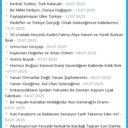
Kerkük Türktür, Türk Kalacak! -
14.07.2025
Bir Millet Diriliyor, Dünya Değişiyor -
13.07.2025
Paylaşılamayan Ülke: Türkiye -
12.07.2025
Hedefler ve Türkiye Gerçeği: Ortak Geleceğimize Katkılarımız -
11.07.2025
50 Liradaki Hüzünlü Kadın! Fatma Aliye Hanım ve Yürek Burkan
İbret -
10.07.2025
Urmu'nun Gözyaşı -
09.07.2025
Kaybolan Değerler ve Artan Özlem -
08.07.2025
Acımız Büyük -
07.07.2025
Hürmüz Boğazı: Küresel Enerji Güvenliğinin Kalbinde Kritik Risk
-
07.07.2025
Yanan Ormanlar Değil, Yanan Şüphelerimiz -
06.07.2025
Yanan Yüreğimiz, Kül Olan Geleceğimiz -
05.07.2025
İmkansızlıkların İçinden Yükselen Bir Destan: Kayseri Uçak
Fabrikası -
04.07.2025
Bir Hayalin Kanatları Kırıldığında: Nuri Demirağ'ın Dramı -
03.07.2025
İran Fanatizmi ve Beklenen Senaryo! Tarih Tekerrür Eder mi? -
02.07.2025
Altunköprü'nün Feryadı! Kerkük'te Bardağı Taşıran Son Damla