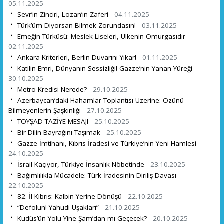
05.11.2025
Sevr’in Zinciri, Lozan’ın Zaferi -
04.11.2025
Türk’üm Diyorsan Bilmek Zorundasın! -
03.11.2025
Emeğin Türküsü: Meslek Liseleri, Ülkenin Omurgasıdır -
02.11.2025
Ankara Kriterleri, Berlin Duvarını Yıkar! -
01.11.2025
Katilin Emri, Dünyanın Sessizliği! Gazze’nin Yanan Yüreği -
30.10.2025
Metro Kredisi Nerede? -
29.10.2025
Azerbaycan’daki Hahamlar Toplantısı Üzerine: Özünü
Bilmeyenlerin Şaşkınlığı -
27.10.2025
TOYŞAD TAZİYE MESAJI -
25.10.2025
Bir Dilin Bayrağını Taşımak -
25.10.2025
Gazze İmtihanı, Kıbrıs İradesi ve Türkiye’nin Yeni Hamlesi -
24.10.2025
İsrail Kaçıyor, Türkiye İnsanlık Nöbetinde -
23.10.2025
Bağımlılıkla Mücadele: Türk İradesinin Diriliş Davası -
22.10.2025
82. İl Kıbrıs: Kalbin Yerine Dönüşü -
22.10.2025
“Defolun! Yahudi Uşakları” -
21.10.2025
Kudüs’ün Yolu Yine Şam’dan mı Geçecek? -
20.10.2025