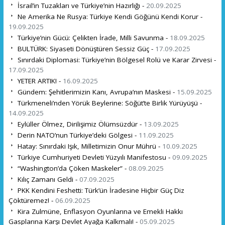
İsrail’in Tuzakları ve Türkiye’nin Hazırlığı -
20.09.2025
Ne Amerika Ne Rusya: Türkiye Kendi Göğünü Kendi Korur -
19.09.2025
Türkiye’nin Gücü: Çelikten İrade, Milli Savunma -
18.09.2025
BULTÜRK: Siyaseti Dönüştüren Sessiz Güç -
17.09.2025
Sınırdaki Diplomasi: Türkiye’nin Bölgesel Rolü ve Karar Zirvesi -
17.09.2025
YETER ARTIK! -
16.09.2025
Gündem: Şehitlerimizin Kanı, Avrupa’nın Maskesi -
15.09.2025
Türkmeneli’nden Yörük Beylerine: Söğüt’te Birlik Yürüyüşü -
14.09.2025
Eylüller Ölmez, Dirilişimiz Ölümsüzdür -
13.09.2025
Derin NATO’nun Türkiye’deki Gölgesi -
11.09.2025
Hatay: Sınırdaki Işık, Milletimizin Onur Mührü -
10.09.2025
Türkiye Cumhuriyeti Devleti Yüzyılı Manifestosu -
09.09.2025
“Washington’da Çöken Maskeler” -
08.09.2025
Kılıç Zamanı Geldi -
07.09.2025
PKK Kendini Feshetti: Türk’ün İradesine Hiçbir Güç Diz
Çöktüremez! -
06.09.2025
Kira Zulmüne, Enflasyon Oyunlarına ve Emekli Hakkı
Gasplarına Karşı Devlet Ayağa Kalkmalı! -
05.09.2025