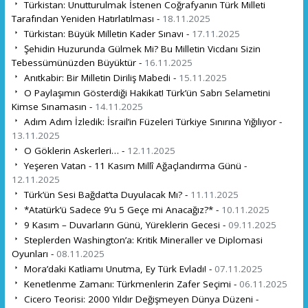
Türkistan: Unutturulmak İstenen Coğrafyanın Türk Milleti
Tarafından Yeniden Hatırlatılması -
18.11.2025
Türkistan: Büyük Milletin Kader Sınavı -
17.11.2025
Şehidin Huzurunda Gülmek Mi? Bu Milletin Vicdanı Sizin
Tebessümünüzden Büyüktür -
16.11.2025
Anıtkabir: Bir Milletin Diriliş Mabedi -
15.11.2025
O Paylaşımın Gösterdiği Hakikat! Türk’ün Sabrı Selametini
Kimse Sınamasın -
14.11.2025
Adım Adım İzledik: İsrail’in Füzeleri Türkiye Sınırına Yığılıyor -
13.11.2025
O Göklerin Askerleri… -
12.11.2025
Yeşeren Vatan - 11 Kasım Millî Ağaçlandırma Günü -
12.11.2025
Türk’ün Sesi Bağdat’ta Duyulacak Mı? -
11.11.2025
*Atatürk’ü Sadece 9’u 5 Geçe mi Anacağız?* -
10.11.2025
9 Kasım – Duvarların Günü, Yüreklerin Gecesi -
09.11.2025
Steplerden Washington’a: Kritik Mineraller ve Diplomasi
Oyunları -
08.11.2025
Mora’daki Katliamı Unutma, Ey Türk Evladı! -
07.11.2025
Kenetlenme Zamanı: Türkmenlerin Zafer Seçimi -
06.11.2025
Cicero Teorisi: 2000 Yıldır Değişmeyen Dünya Düzeni -