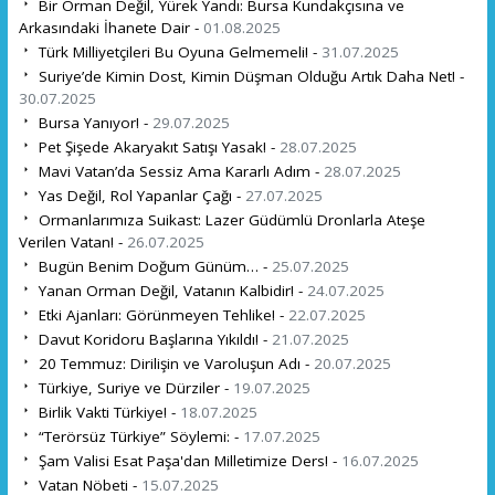
Bir Orman Değil, Yürek Yandı: Bursa Kundakçısına ve
Arkasındaki İhanete Dair -
01.08.2025
Türk Milliyetçileri Bu Oyuna Gelmemeli! -
31.07.2025
Suriye’de Kimin Dost, Kimin Düşman Olduğu Artık Daha Net! -
30.07.2025
Bursa Yanıyor! -
29.07.2025
Pet Şişede Akaryakıt Satışı Yasak! -
28.07.2025
Mavi Vatan’da Sessiz Ama Kararlı Adım -
28.07.2025
Yas Değil, Rol Yapanlar Çağı -
27.07.2025
Ormanlarımıza Suikast: Lazer Güdümlü Dronlarla Ateşe
Verilen Vatan! -
26.07.2025
Bugün Benim Doğum Günüm… -
25.07.2025
Yanan Orman Değil, Vatanın Kalbidir! -
24.07.2025
Etki Ajanları: Görünmeyen Tehlike! -
22.07.2025
Davut Koridoru Başlarına Yıkıldı! -
21.07.2025
20 Temmuz: Dirilişin ve Varoluşun Adı -
20.07.2025
Türkiye, Suriye ve Dürziler -
19.07.2025
Birlik Vakti Türkiye! -
18.07.2025
“Terörsüz Türkiye” Söylemi: -
17.07.2025
Şam Valisi Esat Paşa'dan Milletimize Ders! -
16.07.2025
Vatan Nöbeti -
15.07.2025