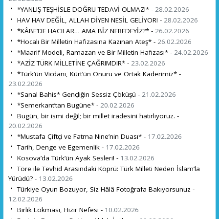
*YANLIŞ TEŞHİSLE DOĞRU TEDAVİ OLMAZ!* -
28.02.2026
HAV HAV DEĞİL, ALLAH DİYEN NESİL GELİYOR! -
28.02.2026
*KÂBE’DE HACILAR… AMA BİZ NEREDEYİZ?* -
26.02.2026
*Hocalı Bir Milletin Hafızasına Kazınan Ateş* -
26.02.2026
*Maarif Modeli, Ramazan ve Bir Milletin Hafızası* -
24.02.2026
*AZİZ TÜRK MİLLETİNE ÇAĞRIMDIR* -
23.02.2026
*Türk’ün Vicdanı, Kürt’ün Onuru ve Ortak Kaderimiz* -
23.02.2026
*Sanal Bahis* Gençliğin Sessiz Çöküşü -
21.02.2026
*Semerkant’tan Bugüne* -
20.02.2026
Bugün, bir ismi değil; bir millet iradesini hatırlıyoruz. -
20.02.2026
*Mustafa Çiftçi ve Fatma Nine’nin Duası* -
17.02.2026
Tarih, Denge ve Egemenlik -
17.02.2026
Kosova’da Türk’ün Ayak Sesleri! -
13.02.2026
Töre ile Tevhid Arasındaki Köprü: Türk Milleti Neden İslam’la
Yürüdü? -
13.02.2026
Türkiye Oyun Bozuyor, Siz Hâlâ Fotoğrafa Bakıyorsunuz -
12.02.2026
Birlik Lokması, Hızır Nefesi -
10.02.2026