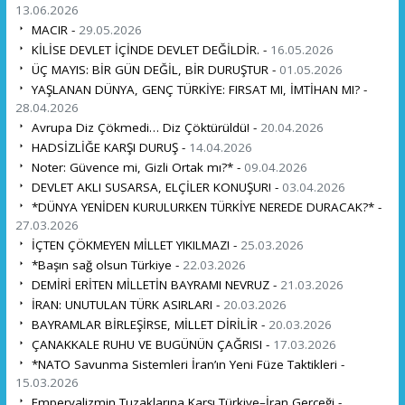
13.06.2026
MACIR -
29.05.2026
KİLİSE DEVLET İÇİNDE DEVLET DEĞİLDİR. -
16.05.2026
ÜÇ MAYIS: BİR GÜN DEĞİL, BİR DURUŞTUR -
01.05.2026
YAŞLANAN DÜNYA, GENÇ TÜRKİYE: FIRSAT MI, İMTİHAN MI? -
28.04.2026
Avrupa Diz Çökmedi… Diz Çöktürüldü! -
20.04.2026
HADSİZLİĞE KARŞI DURUŞ -
14.04.2026
Noter: Güvence mi, Gizli Ortak mı?* -
09.04.2026
DEVLET AKLI SUSARSA, ELÇİLER KONUŞUR! -
03.04.2026
*DÜNYA YENİDEN KURULURKEN TÜRKİYE NEREDE DURACAK?* -
27.03.2026
İÇTEN ÇÖKMEYEN MİLLET YIKILMAZ! -
25.03.2026
*Başın sağ olsun Türkiye -
22.03.2026
DEMİRİ ERİTEN MİLLETİN BAYRAMI NEVRUZ -
21.03.2026
İRAN: UNUTULAN TÜRK ASIRLARI -
20.03.2026
BAYRAMLAR BİRLEŞİRSE, MİLLET DİRİLİR -
20.03.2026
ÇANAKKALE RUHU VE BUGÜNÜN ÇAĞRISI -
17.03.2026
*NATO Savunma Sistemleri İran’ın Yeni Füze Taktikleri -
15.03.2026
Emperyalizmin Tuzaklarına Karşı Türkiye–İran Gerçeği -