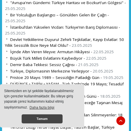
"Avrupa'nın Gündemi: Türkiye Haritası ve Bozkurt'un Gölgesi" -
25.05.2025
Bir Yolculuğun Başlangıcı – Gönülden Gelen Bir Çağrı -
25.05.2025
İstanbul’dan Yükselen Vicdan: Türkiye’nin Barış Diplomasisi -
25.05.2025
Devlet Yetkililerine Duyuru! Zehirli Teşkilatlar, Kayıp Evlatlar: 50
Yıllık Sessizlik Bize Neye Mal Oldu? -
23.05.2025
İçinde Altın Veren Meyve: Armutun Hikâyesi -
22.05.2025
Büyük Türk Milleti Evlatlarını Kaybediyor -
22.05.2025
Demir Baba Tekkesi: Sessiz Çağrısı -
21.05.2025
Türkiye, Diplomasinin Merkezine Yerleşiyor -
20.05.2025
Pristoe 20 Mayıs 1989 – Sessizliğin Patladığı Gün -
19.05.2025
DÜŞÜNCE • TARİH • YAŞAM - Türk Tarihi'nde 19 Mayıs; Tesadüf
mü Alınyazısı mı? -
19.05.2025
Sitemizden en iyi şekilde faydalanabilmeniz
19 Mayıs: Gençliğe Emanet Edilen Dirilişin Günü -
18.05.2025
için çerezler kullanılmaktadır. Bu siteye giriş
yaparak çerez kullanımını kabul etmiş
19 Mayıs: Hafızası Silinen Direniş mi, Geleceğe Taşınan Mesaj
sayılıyorsunuz.
Daha fazla bilgi
mı? -
18.05.2025
Bir Haritadan Silinenler Değil, Bir Vicdandan Silinmeyenler: 18
Tamam
Mayıs -
18.05.2025
Terörün Bittiği Yerde Hayat Başlar, Yatırım Başlar, Türkiye