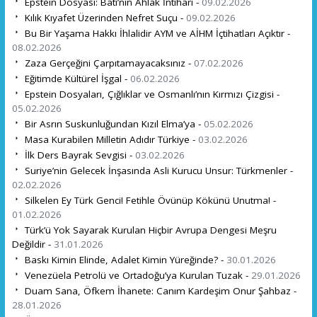
Epstein Dosyası: Batı’nın Ahlak İntiharı -
09.02.2026
Kılık Kıyafet Üzerinden Nefret Suçu -
09.02.2026
Bu Bir Yaşama Hakkı İhlalidir AYM ve AİHM İçtihatları Açıktır -
08.02.2026
Zaza Gerçeğini Çarpıtamayacaksınız -
07.02.2026
Eğitimde Kültürel İşgal -
06.02.2026
Epstein Dosyaları, Çığlıklar ve Osmanlı’nın Kırmızı Çizgisi -
05.02.2026
Bir Asrın Suskunluğundan Kızıl Elma’ya -
05.02.2026
Masa Kurabilen Milletin Adıdır Türkiye -
03.02.2026
İlk Ders Bayrak Sevgisi -
03.02.2026
Suriye’nin Gelecek İnşasında Asli Kurucu Unsur: Türkmenler -
02.02.2026
Silkelen Ey Türk Genci! Fetihle Övünüp Kökünü Unutma! -
01.02.2026
Türk’ü Yok Sayarak Kurulan Hiçbir Avrupa Dengesi Meşru
Değildir -
31.01.2026
Baskı Kimin Elinde, Adalet Kimin Yüreğinde? -
30.01.2026
Venezüela Petrolü ve Ortadoğu’ya Kurulan Tuzak -
29.01.2026
Duam Sana, Öfkem İhanete: Canım Kardeşim Onur Şahbaz -
28.01.2026