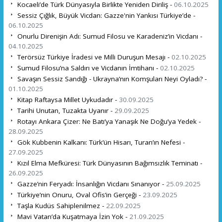
Kocaeli’de Türk Dünyasıyla Birlikte Yeniden Diriliş -
06.10.2025
Sessiz Çığlık, Büyük Vicdan: Gazze'nin Yankısı Türkiye’de -
06.10.2025
Onurlu Direnişin Adı: Sumud Filosu ve Karadeniz’in Vicdanı -
04.10.2025
Terörsüz Türkiye İradesi ve Milli Duruşun Mesajı -
02.10.2025
Sumud Filosu’na Saldırı ve Vicdanın İmtihanı -
02.10.2025
Savaşın Sessiz Sandığı - Ukrayna’nın Komşuları Neyi Oyladı? -
01.10.2025
Kitap Raftaysa Millet Uykudadır -
30.09.2025
Tarihi Unutan, Tuzakta Uyanır -
29.09.2025
Rotayı Ankara Çizer: Ne Batı’ya Yanaşık Ne Doğu’ya Yedek -
28.09.2025
Gök Kubbenin Kalkanı: Türk’ün Hisarı, Turan’ın Nefesi -
27.09.2025
Kızıl Elma Mefküresi: Türk Dünyasının Bağımsızlık Teminatı -
26.09.2025
Gazze’nin Feryadı: İnsanlığın Vicdanı Sınanıyor -
25.09.2025
Türkiye’nin Onuru, Oval Ofis’in Gerçeği -
23.09.2025
Taşla Kudüs Sahiplenilmez -
22.09.2025
Mavi Vatan’da Kuşatmaya İzin Yok -
21.09.2025