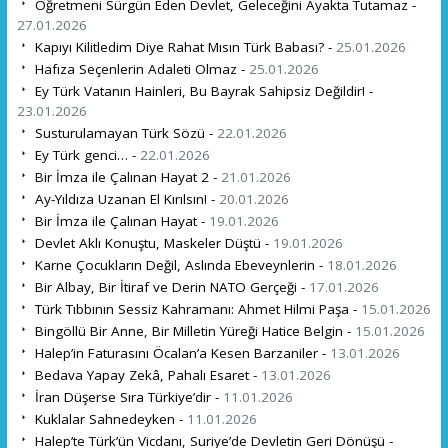
Öğretmeni Sürgün Eden Devlet, Geleceğini Ayakta Tutamaz -
27.01.2026
Kapıyı Kilitledim Diye Rahat Mısın Türk Babası? -
25.01.2026
Hafıza Seçenlerin Adaleti Olmaz -
25.01.2026
Ey Türk Vatanın Hainleri, Bu Bayrak Sahipsiz Değildir! -
23.01.2026
Susturulamayan Türk Sözü -
22.01.2026
Ey Türk genci… -
22.01.2026
Bir İmza ile Çalınan Hayat 2 -
21.01.2026
Ay-Yıldıza Uzanan El Kırılsın! -
20.01.2026
Bir İmza ile Çalınan Hayat -
19.01.2026
Devlet Aklı Konuştu, Maskeler Düştü -
19.01.2026
Karne Çocukların Değil, Aslında Ebeveynlerin -
18.01.2026
Bir Albay, Bir İtiraf ve Derin NATO Gerçeği -
17.01.2026
Türk Tıbbının Sessiz Kahramanı: Ahmet Hilmi Paşa -
15.01.2026
Bingöllü Bir Anne, Bir Milletin Yüreği Hatice Belgin -
15.01.2026
Halep’in Faturasını Öcalan’a Kesen Barzaniler -
13.01.2026
Bedava Yapay Zekâ, Pahalı Esaret -
13.01.2026
İran Düşerse Sıra Türkiye’dir -
11.01.2026
Kuklalar Sahnedeyken -
11.01.2026
Halep’te Türk’ün Vicdanı, Suriye’de Devletin Geri Dönüşü -