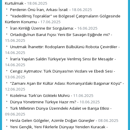
Kurtulmak -
18.06.2025
Perdenin Önü İran, Arkası İsrail: -
18.06.2025
"Vadedilmiş Topraklar" ve Bölgesel Çatışmaların Gölgesinde
Kürtlerin Konumu -
17.06.2025
İran Kimliği Üzerine Bir Sorgulama: -
16.06.2025
Ortadoğu’nun Barut Fıçısı: Yeni Bir Savaşın Eşiğinde mi? -
15.06.2025
Unutmak İhanettir: Rodopların Bülbülünü Robota Çevirdiler -
14.06.2025
İran’a Yapılan Saldırı Türkiye’ye Verilmiş Sinsi Bir Mesajdır -
14.06.2025
Cengiz Aytmatov: Türk Dünyası’nın Vicdanı ve Ebedi Sesi -
13.06.2025
“Zamanı Aşan Bir Kültür Adası: Romanya’daki Başpınar Köyü” -
12.06.2025
Kızılelma: Türk'ün Gökteki Mührü -
11.06.2025
Dünya Yönetimine Türkiye Hazır mı? -
10.06.2025
Türk Milletinin Dünya Üzerindeki Adalet ve Barışa Etkisi -
09.06.2025
Hırsla Gelen Gölgeler, Azimle Doğan Güneşler -
08.06.2025
Yeni Gençlik, Yeni Fikirlerle Dünyayı Yeniden Kuracak -