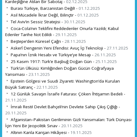
Kardeşliğine Atılan Bir Sabotaj -
02.12.2025
Burası Türkiye, Barzanistan Değil! -
01.12.2025
Asıl Mücadele İkrar Değil, Bilinçtir -
01.12.2025
Tel Aviv’in Sessiz Stratejisi -
30.11.2025
Coca-Cola’nın Teklifini Reddedenler Onurla Yazıldı; Kabul
Edenler Tarihe Not Edildi -
29.11.2025
Beştepe’den Küresel Çağrı -
28.11.2025
Askerî Dengenin Yeni Efendisi: Avuç İçi Teknoloji -
27.11.2025
Papa’nın İznik Hesabı ve Türkiye’ye Mesajı -
26.11.2025
25 Kasım 1917: Türk’e Başbuğ Doğan Gün -
25.11.2025
Türk’ün Ülküsü: Kimliğinden Doğan Gücün Coğrafyaya
Yansıması -
23.11.2025
Epstein Gölgesi ve Suudi Ziyareti: Washington’da Kurulan
Büyük Satranç -
22.11.2025
12 Günlük Savaşın İsrail’e Faturası: Çöken İhtişamın Bedeli -
21.11.2025
İmralı Resti! Devlet Bahçeli’nin Devlete Sahip Çıkış Çığlığı -
20.11.2025
Afganistan–Pakistan Geriliminin Gizli Yansımaları: Türk Dünyası
İçin Yeni Bir Jeopolitik Sınav -
20.11.2025
Altının Kanla Karışan Hikâyesi -
19.11.2025