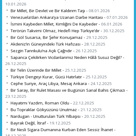
10.01.2026
Bir Millet, Bir Devlet ve Bir Kaldırım Taşı -
08.01.2026
Venezuela’dan Ankara’ya Uzanan Darbe Haritası -
07.01.2026
İsmini Kaybeden Millet, Kimliğini De Kaybeder -
06.01.2026
Terörün Takvimi Olmaz, Hedefi Hep Türkiye’dır -
30.12.2025
Bir Göl Susarsa, Bir Şehir Konuşamaz -
29.12.2025
Akdeniz’in Güneyindeki Türk Hafızası -
28.12.2025
Sezgin Tanrıkulu’na Açık Çağrıdır -
26.12.2025
Sapanca Çekilirken Vicdanlarımız Neden Hâlâ Susuz Değil? -
26.12.2025
Bir Telin Üzerinde Bir Millet -
25.12.2025
Türkiye Dengeyi Kurar, Gücü Hatırlatır -
25.12.2025
Cephe Suriye, Araç Libya, Mesaj Ankara -
24.12.2025
Bir Saray, Bir Rulet Masası ve Bugünün Sanal Bahis Çıkmazı -
23.12.2025
Hayatımı Yazdım, Roman Oldu -
22.12.2025
Bu Topraklar Gökyüzünü Unutmaz -
21.12.2025
Nardugan - Unutturulan Türk Yılbaşısı -
20.12.2025
Bayrak Değil, İtiraf -
19.12.2025
Bir Nesli Sigara Dumanına Kurban Eden Sessiz İhanet -
18.12.2025