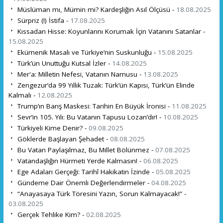
Müslüman mı, Mümin mi? Kardeşliğin Asıl Ölçüsü -
18.08.2025
Sürpriz (!) İstifa -
17.08.2025
Kıssadan Hisse: Koyunlarını Korumak İçin Vatanını Satanlar -
15.08.2025
Ekümenik Masalı ve Türkiye’nin Suskunluğu -
15.08.2025
Türk’ün Unuttuğu Kutsal İzler -
14.08.2025
Mer'a: Milletin Nefesi, Vatanın Namusu -
13.08.2025
Zengezur’da 99 Yıllık Tuzak: Türk’ün Kapısı, Türk’ün Elinde
Kalmalı -
12.08.2025
Trump’ın Barış Maskesi: Tarihin En Büyük İronisi -
11.08.2025
Sevr’in 105. Yılı: Bu Vatanın Tapusu Lozan’dır! -
10.08.2025
Türkiyeli Kime Denir? -
09.08.2025
Göklerde Başlayan Şehadet -
08.08.2025
Bu Vatan Paylaşılmaz, Bu Millet Bölünmez -
07.08.2025
Vatandaşlığın Hürmeti Yerde Kalmasın! -
06.08.2025
Ege Adaları Gerçeği: Tarihî Hakikatin İzinde -
05.08.2025
Gündeme Dair Önemli Değerlendirmeler -
04.08.2025
“Anayasaya Türk Töresini Yazın, Sorun Kalmayacak!” -
03.08.2025
Gerçek Tehlike Kim? -
02.08.2025