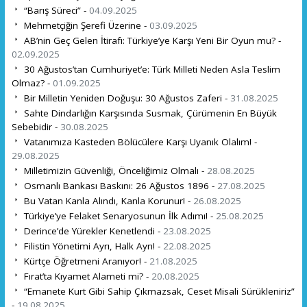
“Barış Süreci” -
04.09.2025
Mehmetçiğin Şerefi Üzerine -
03.09.2025
AB’nin Geç Gelen İtirafı: Türkiye’ye Karşı Yeni Bir Oyun mu? -
02.09.2025
30 Ağustos’tan Cumhuriyet’e: Türk Milleti Neden Asla Teslim
Olmaz? -
01.09.2025
Bir Milletin Yeniden Doğuşu: 30 Ağustos Zaferi -
31.08.2025
Sahte Dindarlığın Karşısında Susmak, Çürümenin En Büyük
Sebebidir -
30.08.2025
Vatanımıza Kasteden Bölücülere Karşı Uyanık Olalım! -
29.08.2025
Milletimizin Güvenliği, Önceliğimiz Olmalı -
28.08.2025
Osmanlı Bankası Baskını: 26 Ağustos 1896 -
27.08.2025
Bu Vatan Kanla Alındı, Kanla Korunur! -
26.08.2025
Türkiye’ye Felaket Senaryosunun İlk Adımı! -
25.08.2025
Derince’de Yürekler Kenetlendi -
23.08.2025
Filistin Yönetimi Ayrı, Halk Ayrı! -
22.08.2025
Kürtçe Öğretmeni Aranıyor! -
21.08.2025
Fırat’ta Kıyamet Alameti mi? -
20.08.2025
“Emanete Kurt Gibi Sahip Çıkmazsak, Ceset Misali Sürükleniriz”
-
19.08.2025