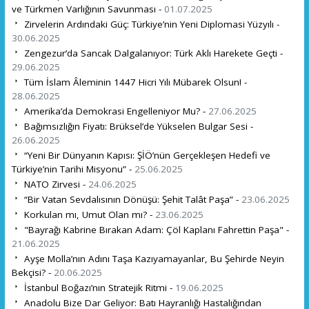
ve Türkmen Varlığının Savunması -
01.07.2025
Zirvelerin Ardındaki Güç: Türkiye’nin Yeni Diplomasi Yüzyılı -
30.06.2025
Zengezur’da Sancak Dalgalanıyor: Türk Aklı Harekete Geçti -
29.06.2025
Tüm İslam Âleminin 1447 Hicri Yılı Mübarek Olsun! -
28.06.2025
Amerika’da Demokrasi Engelleniyor Mu? -
27.06.2025
Bağımsızlığın Fiyatı: Brüksel’de Yükselen Bulgar Sesi -
26.06.2025
“Yeni Bir Dünyanın Kapısı: ŞİÖ’nün Gerçekleşen Hedefi ve
Türkiye’nin Tarihi Misyonu” -
25.06.2025
NATO Zirvesi -
24.06.2025
“Bir Vatan Sevdalısının Dönüşü: Şehit Talât Paşa” -
23.06.2025
Korkulan mı, Umut Olan mı? -
23.06.2025
"Bayrağı Kabrine Bırakan Adam: Çöl Kaplanı Fahrettin Paşa" -
21.06.2025
Ayşe Molla’nın Adını Taşa Kazıyamayanlar, Bu Şehirde Neyin
Bekçisi? -
20.06.2025
İstanbul Boğazı’nın Stratejik Ritmi -
19.06.2025
Anadolu Bize Dar Geliyor: Batı Hayranlığı Hastalığından