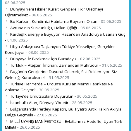
08.06.2025
Dünyayı Yeni Fikirler Kurar: Gençlere Fikir Üretmeyi
Öğretmeliyiz -
06.06.2025
Bu Kurban, Kendimizi Hatırlama Bayramı Olsun -
05.06.2025
Avrupa'nın Suskunluğu, Halkın Çığlığı -
05.06.2025
Kardeşlik Enerjiyle Büyüyor: Hazar’dan Anadolu’ya Uzanan Güç
-
04.06.2025
Libya Anlaşması Taçlanıyor: Türkiye Yükseliyor, Gerçekler
Konuşuyor -
03.06.2025
Dünyaya İz Bırakmak İçin Buradayız -
02.06.2025
Türklük – Ateşten İmtihan, Zamandan Mührüdür -
01.06.2025
Bugünün Gençlerine Duyuru! Gelecek, Sizi Beklemiyor. Siz
Geleceği Kuracaksınız! -
31.05.2025
Türkiye Her Yerde – Ürdün’e Kurulan Mermi Fabrikası Ne
Anlama Geliyor? -
30.05.2025
Türkiye’de Umutsuzlara Duyurulur! -
30.05.2025
İstanbul’u Alan, Dünyayı Yönetir -
28.05.2025
Bulgaristan’da Perdeyi Kapatın, Bu Tiyatro Artık Halkın Aklıyla
Dalga Geçmek! -
27.05.2025
MİLLİ UYANIŞ MANİFESTOSU - Evlatlarımız Hedefte, Uyan Türk
Milleti! -
26.05.2025