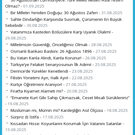
Olmaz? -
01.09.2025
Bir Milletin Yeniden Doğuşu: 30 Ağustos Zaferi -
31.08.2025
Sahte Dindarlığın Karşısında Susmak, Çürümenin En Büyük
Sebebidir -
30.08.2025
Vatanımıza Kasteden Bölücülere Karşı Uyanık Olalım! -
29.08.2025
Milletimizin Güvenliği, Önceliğimiz Olmalı -
28.08.2025
Osmanlı Bankası Baskını: 26 Ağustos 1896 -
27.08.2025
Bu Vatan Kanla Alındı, Kanla Korunur! -
26.08.2025
Türkiye’ye Felaket Senaryosunun İlk Adımı! -
25.08.2025
Derince’de Yürekler Kenetlendi -
23.08.2025
Filistin Yönetimi Ayrı, Halk Ayrı! -
22.08.2025
Kürtçe Öğretmeni Aranıyor! -
21.08.2025
Fırat’ta Kıyamet Alameti mi? -
20.08.2025
“Emanete Kurt Gibi Sahip Çıkmazsak, Ceset Misali Sürükleniriz”
-
19.08.2025
Müslüman mı, Mümin mi? Kardeşliğin Asıl Ölçüsü -
18.08.2025
Sürpriz (!) İstifa -
17.08.2025
Kıssadan Hisse: Koyunlarını Korumak İçin Vatanını Satanlar -
15.08.2025