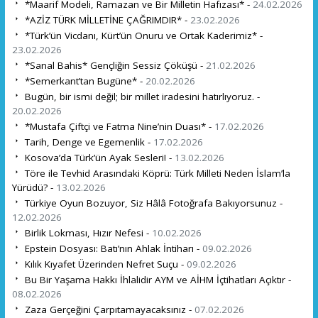
*Maarif Modeli, Ramazan ve Bir Milletin Hafızası* -
24.02.2026
*AZİZ TÜRK MİLLETİNE ÇAĞRIMDIR* -
23.02.2026
*Türk’ün Vicdanı, Kürt’ün Onuru ve Ortak Kaderimiz* -
23.02.2026
*Sanal Bahis* Gençliğin Sessiz Çöküşü -
21.02.2026
*Semerkant’tan Bugüne* -
20.02.2026
Bugün, bir ismi değil; bir millet iradesini hatırlıyoruz. -
20.02.2026
*Mustafa Çiftçi ve Fatma Nine’nin Duası* -
17.02.2026
Tarih, Denge ve Egemenlik -
17.02.2026
Kosova’da Türk’ün Ayak Sesleri! -
13.02.2026
Töre ile Tevhid Arasındaki Köprü: Türk Milleti Neden İslam’la
Yürüdü? -
13.02.2026
Türkiye Oyun Bozuyor, Siz Hâlâ Fotoğrafa Bakıyorsunuz -
12.02.2026
Birlik Lokması, Hızır Nefesi -
10.02.2026
Epstein Dosyası: Batı’nın Ahlak İntiharı -
09.02.2026
Kılık Kıyafet Üzerinden Nefret Suçu -
09.02.2026
Bu Bir Yaşama Hakkı İhlalidir AYM ve AİHM İçtihatları Açıktır -
08.02.2026
Zaza Gerçeğini Çarpıtamayacaksınız -
07.02.2026