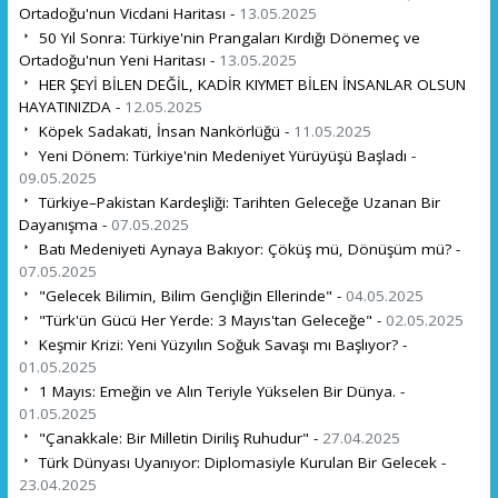
Ortadoğu'nun Vicdani Haritası -
13.05.2025
50 Yıl Sonra: Türkiye'nin Prangaları Kırdığı Dönemeç ve
Ortadoğu'nun Yeni Haritası -
13.05.2025
HER ŞEYİ BİLEN DEĞİL, KADİR KIYMET BİLEN İNSANLAR OLSUN
HAYATINIZDA -
12.05.2025
Köpek Sadakati, İnsan Nankörlüğü -
11.05.2025
Yeni Dönem: Türkiye'nin Medeniyet Yürüyüşü Başladı -
09.05.2025
Türkiye–Pakistan Kardeşliği: Tarihten Geleceğe Uzanan Bir
Dayanışma -
07.05.2025
Batı Medeniyeti Aynaya Bakıyor: Çöküş mü, Dönüşüm mü? -
07.05.2025
"Gelecek Bilimin, Bilim Gençliğin Ellerinde" -
04.05.2025
"Türk'ün Gücü Her Yerde: 3 Mayıs'tan Geleceğe" -
02.05.2025
Keşmir Krizi: Yeni Yüzyılın Soğuk Savaşı mı Başlıyor? -
01.05.2025
1 Mayıs: Emeğin ve Alın Teriyle Yükselen Bir Dünya. -
01.05.2025
"Çanakkale: Bir Milletin Diriliş Ruhudur" -
27.04.2025
Türk Dünyası Uyanıyor: Diplomasiyle Kurulan Bir Gelecek -
23.04.2025