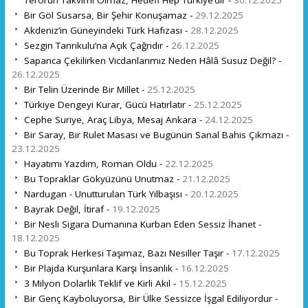
Bir Göl Susarsa, Bir Şehir Konuşamaz -
29.12.2025
Akdeniz’in Güneyindeki Türk Hafızası -
28.12.2025
Sezgin Tanrıkulu’na Açık Çağrıdır -
26.12.2025
Sapanca Çekilirken Vicdanlarımız Neden Hâlâ Susuz Değil? -
26.12.2025
Bir Telin Üzerinde Bir Millet -
25.12.2025
Türkiye Dengeyi Kurar, Gücü Hatırlatır -
25.12.2025
Cephe Suriye, Araç Libya, Mesaj Ankara -
24.12.2025
Bir Saray, Bir Rulet Masası ve Bugünün Sanal Bahis Çıkmazı -
23.12.2025
Hayatımı Yazdım, Roman Oldu -
22.12.2025
Bu Topraklar Gökyüzünü Unutmaz -
21.12.2025
Nardugan - Unutturulan Türk Yılbaşısı -
20.12.2025
Bayrak Değil, İtiraf -
19.12.2025
Bir Nesli Sigara Dumanına Kurban Eden Sessiz İhanet -
18.12.2025
Bu Toprak Herkesi Taşımaz, Bazı Nesiller Taşır -
17.12.2025
Bir Plajda Kurşunlara Karşı İnsanlık -
16.12.2025
3 Milyon Dolarlık Teklif ve Kirli Akıl -
15.12.2025
Bir Genç Kayboluyorsa, Bir Ülke Sessizce İşgal Ediliyordur -