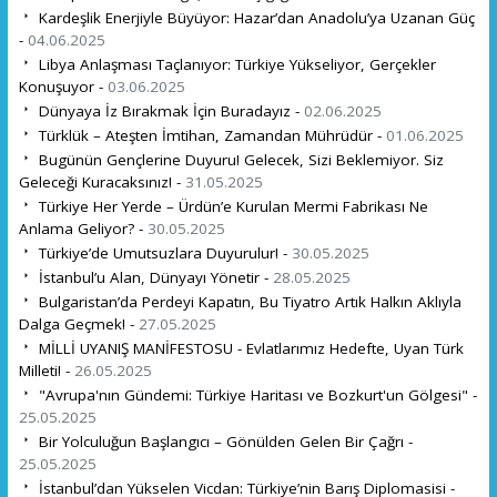
Kardeşlik Enerjiyle Büyüyor: Hazar’dan Anadolu’ya Uzanan Güç
-
04.06.2025
Libya Anlaşması Taçlanıyor: Türkiye Yükseliyor, Gerçekler
Konuşuyor -
03.06.2025
Dünyaya İz Bırakmak İçin Buradayız -
02.06.2025
Türklük – Ateşten İmtihan, Zamandan Mührüdür -
01.06.2025
Bugünün Gençlerine Duyuru! Gelecek, Sizi Beklemiyor. Siz
Geleceği Kuracaksınız! -
31.05.2025
Türkiye Her Yerde – Ürdün’e Kurulan Mermi Fabrikası Ne
Anlama Geliyor? -
30.05.2025
Türkiye’de Umutsuzlara Duyurulur! -
30.05.2025
İstanbul’u Alan, Dünyayı Yönetir -
28.05.2025
Bulgaristan’da Perdeyi Kapatın, Bu Tiyatro Artık Halkın Aklıyla
Dalga Geçmek! -
27.05.2025
MİLLİ UYANIŞ MANİFESTOSU - Evlatlarımız Hedefte, Uyan Türk
Milleti! -
26.05.2025
"Avrupa'nın Gündemi: Türkiye Haritası ve Bozkurt'un Gölgesi" -
25.05.2025
Bir Yolculuğun Başlangıcı – Gönülden Gelen Bir Çağrı -
25.05.2025
İstanbul’dan Yükselen Vicdan: Türkiye’nin Barış Diplomasisi -