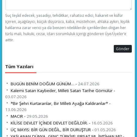
Suç teşkil edecek, yasadışı, tehditkar, rahatsız edici, hakaret ve küfür
içeren, aşağılayıcı, küçük düşürücü, kaba, müstehcen, ahlaka aykırı, kişilik
haklarına zarar verici ya da benzeri niteliklerde içeriklerden doğan her
türlü mali, hukuki, cezai, idari sorumluluk içeriği gönderen Üye/Üyeler’e
aittir.
Gönder
Tüm Yazıları
BUGÜN BENİM DOĞUM GÜNÜM… -
24.07.2026
Kalemi Satan Kaybeder, Milleti Satan Tarihe Gömülür -
03.07.2026
*Bir Şehri Kurtaranlar, Bir Milleti Ayağa Kaldıranlar* -
13.06.2026
MACIR -
29.05.2026
KİLİSE DEVLET İÇİNDE DEVLET DEĞİLDİR. -
16.05.2026
ÜÇ MAYIS: BİR GÜN DEĞİL, BİR DURUŞTUR -
01.05.2026
YAŞLANAN DÜNYA, GENÇ TÜRKİYE: FIRSAT MI, İMTİHAN MI? -