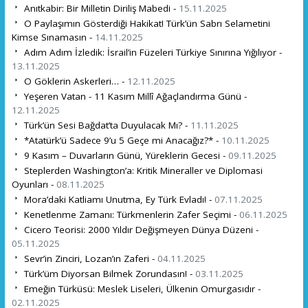
Anıtkabir: Bir Milletin Diriliş Mabedi -
15.11.2025
O Paylaşımın Gösterdiği Hakikat! Türk’ün Sabrı Selametini
Kimse Sınamasın -
14.11.2025
Adım Adım İzledik: İsrail’in Füzeleri Türkiye Sınırına Yığılıyor -
13.11.2025
O Göklerin Askerleri… -
12.11.2025
Yeşeren Vatan - 11 Kasım Millî Ağaçlandırma Günü -
12.11.2025
Türk’ün Sesi Bağdat’ta Duyulacak Mı? -
11.11.2025
*Atatürk’ü Sadece 9’u 5 Geçe mi Anacağız?* -
10.11.2025
9 Kasım – Duvarların Günü, Yüreklerin Gecesi -
09.11.2025
Steplerden Washington’a: Kritik Mineraller ve Diplomasi
Oyunları -
08.11.2025
Mora’daki Katliamı Unutma, Ey Türk Evladı! -
07.11.2025
Kenetlenme Zamanı: Türkmenlerin Zafer Seçimi -
06.11.2025
Cicero Teorisi: 2000 Yıldır Değişmeyen Dünya Düzeni -
05.11.2025
Sevr’in Zinciri, Lozan’ın Zaferi -
04.11.2025
Türk’üm Diyorsan Bilmek Zorundasın! -
03.11.2025
Emeğin Türküsü: Meslek Liseleri, Ülkenin Omurgasıdır -
02.11.2025