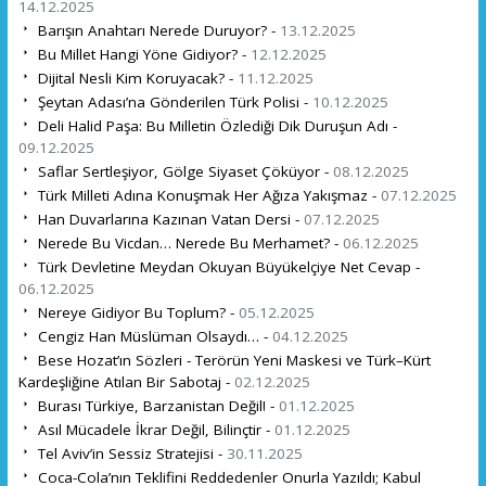
14.12.2025
Barışın Anahtarı Nerede Duruyor? -
13.12.2025
Bu Millet Hangi Yöne Gidiyor? -
12.12.2025
Dijital Nesli Kim Koruyacak? -
11.12.2025
Şeytan Adası’na Gönderilen Türk Polisi -
10.12.2025
Deli Halid Paşa: Bu Milletin Özlediği Dik Duruşun Adı -
09.12.2025
Saflar Sertleşiyor, Gölge Siyaset Çöküyor -
08.12.2025
Türk Milleti Adına Konuşmak Her Ağıza Yakışmaz -
07.12.2025
Han Duvarlarına Kazınan Vatan Dersi -
07.12.2025
Nerede Bu Vicdan… Nerede Bu Merhamet? -
06.12.2025
Türk Devletine Meydan Okuyan Büyükelçiye Net Cevap -
06.12.2025
Nereye Gidiyor Bu Toplum? -
05.12.2025
Cengiz Han Müslüman Olsaydı… -
04.12.2025
Bese Hozat’ın Sözleri - Terörün Yeni Maskesi ve Türk–Kürt
Kardeşliğine Atılan Bir Sabotaj -
02.12.2025
Burası Türkiye, Barzanistan Değil! -
01.12.2025
Asıl Mücadele İkrar Değil, Bilinçtir -
01.12.2025
Tel Aviv’in Sessiz Stratejisi -
30.11.2025
Coca-Cola’nın Teklifini Reddedenler Onurla Yazıldı; Kabul