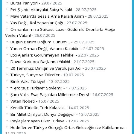
Bursa Yanıyor! -
29.07.2025
Pet Şişede Akaryakıt Satışı Yasak! -
28.07.2025
Mavi Vatan’da Sessiz Ama Kararlı Adım -
28.07.2025
Yas Değil, Rol Yapanlar Çağı -
27.07.2025
Ormanlarımıza Suikast: Lazer Güdümlü Dronlarla Ateşe
Verilen Vatan! -
26.07.2025
Bugün Benim Doğum Günüm… -
25.07.2025
Yanan Orman Değil, Vatanın Kalbidir! -
24.07.2025
Etki Ajanları: Görünmeyen Tehlike! -
22.07.2025
Davut Koridoru Başlarına Yıkıldı! -
21.07.2025
20 Temmuz: Dirilişin ve Varoluşun Adı -
20.07.2025
Türkiye, Suriye ve Dürziler -
19.07.2025
Birlik Vakti Türkiye! -
18.07.2025
“Terörsüz Türkiye” Söylemi: -
17.07.2025
Şam Valisi Esat Paşa'dan Milletimize Ders! -
16.07.2025
Vatan Nöbeti -
15.07.2025
Kerkük Türktür, Türk Kalacak! -
14.07.2025
Bir Millet Diriliyor, Dünya Değişiyor -
13.07.2025
Paylaşılamayan Ülke: Türkiye -
12.07.2025
Hedefler ve Türkiye Gerçeği: Ortak Geleceğimize Katkılarımız -
11.07.2025