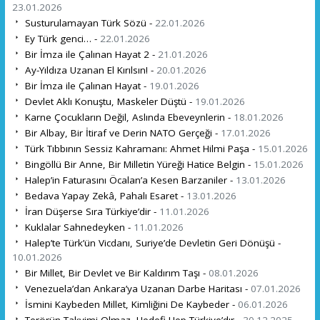
23.01.2026
Susturulamayan Türk Sözü -
22.01.2026
Ey Türk genci… -
22.01.2026
Bir İmza ile Çalınan Hayat 2 -
21.01.2026
Ay-Yıldıza Uzanan El Kırılsın! -
20.01.2026
Bir İmza ile Çalınan Hayat -
19.01.2026
Devlet Aklı Konuştu, Maskeler Düştü -
19.01.2026
Karne Çocukların Değil, Aslında Ebeveynlerin -
18.01.2026
Bir Albay, Bir İtiraf ve Derin NATO Gerçeği -
17.01.2026
Türk Tıbbının Sessiz Kahramanı: Ahmet Hilmi Paşa -
15.01.2026
Bingöllü Bir Anne, Bir Milletin Yüreği Hatice Belgin -
15.01.2026
Halep’in Faturasını Öcalan’a Kesen Barzaniler -
13.01.2026
Bedava Yapay Zekâ, Pahalı Esaret -
13.01.2026
İran Düşerse Sıra Türkiye’dir -
11.01.2026
Kuklalar Sahnedeyken -
11.01.2026
Halep’te Türk’ün Vicdanı, Suriye’de Devletin Geri Dönüşü -
10.01.2026
Bir Millet, Bir Devlet ve Bir Kaldırım Taşı -
08.01.2026
Venezuela’dan Ankara’ya Uzanan Darbe Haritası -
07.01.2026
İsmini Kaybeden Millet, Kimliğini De Kaybeder -
06.01.2026
Terörün Takvimi Olmaz, Hedefi Hep Türkiye’dır -
30.12.2025