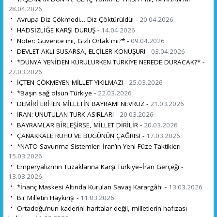
28.04.2026
Avrupa Diz Çökmedi… Diz Çöktürüldü! -
20.04.2026
HADSİZLİĞE KARŞI DURUŞ -
14.04.2026
Noter: Güvence mi, Gizli Ortak mı?* -
09.04.2026
DEVLET AKLI SUSARSA, ELÇİLER KONUŞUR! -
03.04.2026
*DÜNYA YENİDEN KURULURKEN TÜRKİYE NEREDE DURACAK?* -
27.03.2026
İÇTEN ÇÖKMEYEN MİLLET YIKILMAZ! -
25.03.2026
*Başın sağ olsun Türkiye -
22.03.2026
DEMİRİ ERİTEN MİLLETİN BAYRAMI NEVRUZ -
21.03.2026
İRAN: UNUTULAN TÜRK ASIRLARI -
20.03.2026
BAYRAMLAR BİRLEŞİRSE, MİLLET DİRİLİR -
20.03.2026
ÇANAKKALE RUHU VE BUGÜNÜN ÇAĞRISI -
17.03.2026
*NATO Savunma Sistemleri İran’ın Yeni Füze Taktikleri -
15.03.2026
Emperyalizmin Tuzaklarına Karşı Türkiye–İran Gerçeği -
13.03.2026
*İnanç Maskesi Altında Kurulan Savaş Karargâhı -
13.03.2026
Bir Milletin Haykırışı -
11.03.2026
Ortadoğu’nun kaderini haritalar değil, milletlerin hafızası