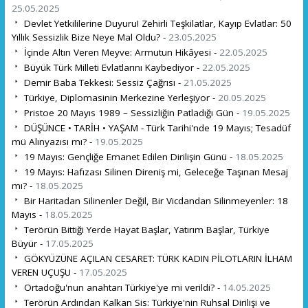
25.05.2025
Devlet Yetkililerine Duyuru! Zehirli Teşkilatlar, Kayıp Evlatlar: 50
Yıllık Sessizlik Bize Neye Mal Oldu? -
23.05.2025
İçinde Altın Veren Meyve: Armutun Hikâyesi -
22.05.2025
Büyük Türk Milleti Evlatlarını Kaybediyor -
22.05.2025
Demir Baba Tekkesi: Sessiz Çağrısı -
21.05.2025
Türkiye, Diplomasinin Merkezine Yerleşiyor -
20.05.2025
Pristoe 20 Mayıs 1989 – Sessizliğin Patladığı Gün -
19.05.2025
DÜŞÜNCE • TARİH • YAŞAM - Türk Tarihi'nde 19 Mayıs; Tesadüf
mü Alınyazısı mı? -
19.05.2025
19 Mayıs: Gençliğe Emanet Edilen Dirilişin Günü -
18.05.2025
19 Mayıs: Hafızası Silinen Direniş mi, Geleceğe Taşınan Mesaj
mı? -
18.05.2025
Bir Haritadan Silinenler Değil, Bir Vicdandan Silinmeyenler: 18
Mayıs -
18.05.2025
Terörün Bittiği Yerde Hayat Başlar, Yatırım Başlar, Türkiye
Büyür -
17.05.2025
GÖKYÜZÜNE AÇILAN CESARET: TÜRK KADIN PİLOTLARIN İLHAM
VEREN UÇUŞU -
17.05.2025
Ortadoğu'nun anahtarı Türkiye'ye mi verildi? -
14.05.2025
Terörün Ardından Kalkan Sis: Türkiye'nin Ruhsal Dirilişi ve