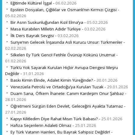
Eğitimde Kültürel İşgal -
06.02.2026
Epstein Dosyaları, Çığlıklar ve Osmanlı’nın Kırmızı Çizgisi -
05.02.2026
Bir Asrın Suskunluğundan Kızıl Elma’ya -
05.02.2026
Masa Kurabilen Milletin Adıdır Türkiye -
03.02.2026
İlk Ders Bayrak Sevgisi -
03.02.2026
Suriye’nin Gelecek İnşasında Asli Kurucu Unsur: Türkmenler -
02.02.2026
Silkelen Ey Türk Genci! Fetihle Övünüp Kökünü Unutma! -
01.02.2026
Türk’ü Yok Sayarak Kurulan Hiçbir Avrupa Dengesi Meşru
Değildir -
31.01.2026
Baskı Kimin Elinde, Adalet Kimin Yüreğinde? -
30.01.2026
Venezüela Petrolü ve Ortadoğu’ya Kurulan Tuzak -
29.01.2026
Duam Sana, Öfkem İhanete: Canım Kardeşim Onur Şahbaz -
28.01.2026
Öğretmeni Sürgün Eden Devlet, Geleceğini Ayakta Tutamaz -
27.01.2026
Kapıyı Kilitledim Diye Rahat Mısın Türk Babası? -
25.01.2026
Hafıza Seçenlerin Adaleti Olmaz -
25.01.2026
Ey Türk Vatanın Hainleri, Bu Bayrak Sahipsiz Değildir! -