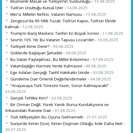
Ekümenik Masalı ve Türkiye’nin Suskunluğu -
15.08.2025
Türk’ün Unuttuğu Kutsal İzler -
14.08.2025
Mer'a: Milletin Nefesi, Vatanın Namusu -
13.08.2025
Zengezur’da 99 Yıllık Tuzak: Türk’ün Kapısı, Türk’ün Elinde
Kalmalı -
12.08.2025
Trump’ın Barış Maskesi: Tarihin En Büyük İronisi -
11.08.2025
Sevr’in 105. Yılı: Bu Vatanın Tapusu Lozan’dır! -
10.08.2025
Türkiyeli Kime Denir? -
09.08.2025
Göklerde Başlayan Şehadet -
08.08.2025
Bu Vatan Paylaşılmaz, Bu Millet Bölünmez -
07.08.2025
Vatandaşlığın Hürmeti Yerde Kalmasın! -
06.08.2025
Ege Adaları Gerçeği: Tarihî Hakikatin İzinde -
05.08.2025
Gündeme Dair Önemli Değerlendirmeler -
04.08.2025
“Anayasaya Türk Töresini Yazın, Sorun Kalmayacak!” -
03.08.2025
Gerçek Tehlike Kim? -
02.08.2025
Bir Orman Değil, Yürek Yandı: Bursa Kundakçısına ve
Arkasındaki İhanete Dair -
01.08.2025
Türk Milliyetçileri Bu Oyuna Gelmemeli! -
31.07.2025
Suriye’de Kimin Dost, Kimin Düşman Olduğu Artık Daha Net! -
30.07.2025