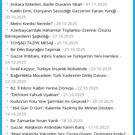
Ankara Kriterleri, Berlin Duvarını Yıkar! -
01.11.2025
Katilin Emri, Dünyanın Sessizliği! Gazze’nin Yanan Yüreği -
30.10.2025
Metro Kredisi Nerede? -
29.10.2025
Azerbaycan’daki Hahamlar Toplantısı Üzerine: Özünü
Bilmeyenlerin Şaşkınlığı -
27.10.2025
TOYŞAD TAZİYE MESAJI -
25.10.2025
Bir Dilin Bayrağını Taşımak -
25.10.2025
Gazze İmtihanı, Kıbrıs İradesi ve Türkiye’nin Yeni Hamlesi -
24.10.2025
İsrail Kaçıyor, Türkiye İnsanlık Nöbetinde -
23.10.2025
Bağımlılıkla Mücadele: Türk İradesinin Diriliş Davası -
22.10.2025
82. İl Kıbrıs: Kalbin Yerine Dönüşü -
22.10.2025
“Defolun! Yahudi Uşakları” -
21.10.2025
Kudüs’ün Yolu Yine Şam’dan mı Geçecek? -
20.10.2025
“364 Gün O Gün”: Kalemle Yazılmış Bir Minnet Destanı -
19.10.2025
Bir Zamanlar İnsan Vardı -
18.10.2025
Gazze: Ateşkesin Ardındaki Yarım Barış -
17.10.2025
“Mavi Vatan’da Yükselen Ses: Dosta Güven, Düşmana Korku” -