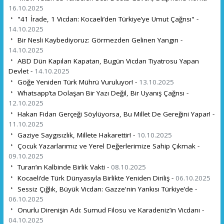
16.10.2025
"41 İrade, 1 Vicdan: Kocaeli’den Türkiye’ye Umut Çağrısı" -
14.10.2025
Bir Nesli Kaybediyoruz: Görmezden Gelinen Yangın -
14.10.2025
ABD Dün Kapıları Kapatan, Bugün Vicdan Tiyatrosu Yapan
Devlet -
14.10.2025
Göğe Yeniden Türk Mührü Vuruluyor! -
13.10.2025
Whatsapp’ta Dolaşan Bir Yazı Değil, Bir Uyanış Çağrısı -
12.10.2025
Hakan Fidan Gerçeği Söylüyorsa, Bu Millet De Gereğini Yapar! -
11.10.2025
Gaziye Saygısızlık, Millete Hakarettir! -
10.10.2025
Çocuk Yazarlarımız ve Yerel Değerlerimize Sahip Çıkmak -
09.10.2025
Turan’ın Kalbinde Birlik Vakti -
08.10.2025
Kocaeli’de Türk Dünyasıyla Birlikte Yeniden Diriliş -
06.10.2025
Sessiz Çığlık, Büyük Vicdan: Gazze'nin Yankısı Türkiye’de -
06.10.2025
Onurlu Direnişin Adı: Sumud Filosu ve Karadeniz’in Vicdanı -
04.10.2025