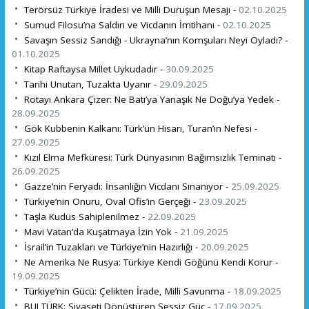
Terörsüz Türkiye İradesi ve Milli Duruşun Mesajı -
02.10.2025
Sumud Filosu’na Saldırı ve Vicdanın İmtihanı -
02.10.2025
Savaşın Sessiz Sandığı - Ukrayna’nın Komşuları Neyi Oyladı? -
01.10.2025
Kitap Raftaysa Millet Uykudadır -
30.09.2025
Tarihi Unutan, Tuzakta Uyanır -
29.09.2025
Rotayı Ankara Çizer: Ne Batı’ya Yanaşık Ne Doğu’ya Yedek -
28.09.2025
Gök Kubbenin Kalkanı: Türk’ün Hisarı, Turan’ın Nefesi -
27.09.2025
Kızıl Elma Mefküresi: Türk Dünyasının Bağımsızlık Teminatı -
26.09.2025
Gazze’nin Feryadı: İnsanlığın Vicdanı Sınanıyor -
25.09.2025
Türkiye’nin Onuru, Oval Ofis’in Gerçeği -
23.09.2025
Taşla Kudüs Sahiplenilmez -
22.09.2025
Mavi Vatan’da Kuşatmaya İzin Yok -
21.09.2025
İsrail’in Tuzakları ve Türkiye’nin Hazırlığı -
20.09.2025
Ne Amerika Ne Rusya: Türkiye Kendi Göğünü Kendi Korur -
19.09.2025
Türkiye’nin Gücü: Çelikten İrade, Milli Savunma -
18.09.2025
BULTÜRK: Siyaseti Dönüştüren Sessiz Güç -
17.09.2025