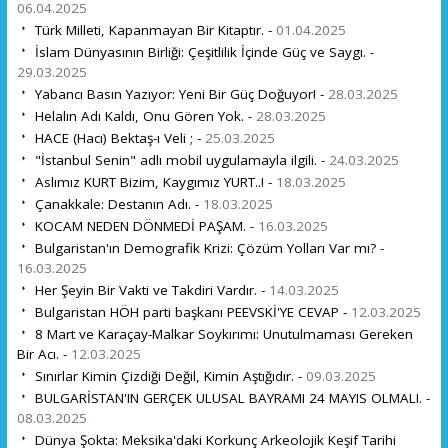
06.04.2025
Türk Milleti, Kapanmayan Bir Kitaptır. -
01.04.2025
İslam Dünyasının Birliği: Çeşitlilik İçinde Güç ve Saygı. -
29.03.2025
Yabancı Basın Yazıyor: Yeni Bir Güç Doğuyor! -
28.03.2025
Helalın Adı Kaldı, Onu Gören Yok. -
28.03.2025
HACE (Hacı) Bektaş-ı Veli ; -
25.03.2025
"İstanbul Senin" adlı mobil uygulamayla ilgili. -
24.03.2025
Aslımız KURT Bizim, Kaygımız YURT..! -
18.03.2025
Çanakkale: Destanın Adı. -
18.03.2025
KOCAM NEDEN DÖNMEDİ PAŞAM. -
16.03.2025
Bulgaristan'ın Demografik Krizi: Çözüm Yolları Var mı? -
16.03.2025
Her Şeyin Bir Vakti ve Takdiri Vardır. -
14.03.2025
Bulgaristan HÖH parti başkanı PEEVSKİ'YE CEVAP -
12.03.2025
8 Mart ve Karaçay-Malkar Soykırımı: Unutulmaması Gereken
Bir Acı. -
12.03.2025
Sınırlar Kimin Çizdiği Değil, Kimin Aştığıdır. -
09.03.2025
BULGARİSTAN'IN GERÇEK ULUSAL BAYRAMI 24 MAYIS OLMALI. -
08.03.2025
Dünya Şokta: Meksika'daki Korkunç Arkeolojik Keşif Tarihi