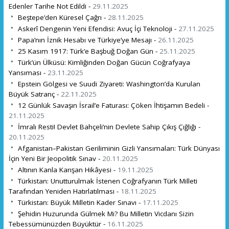
Edenler Tarihe Not Edildi -
29.11.2025
Beştepe’den Küresel Çağrı -
28.11.2025
Askerî Dengenin Yeni Efendisi: Avuç İçi Teknoloji -
27.11.2025
Papa’nın İznik Hesabı ve Türkiye’ye Mesajı -
26.11.2025
25 Kasım 1917: Türk’e Başbuğ Doğan Gün -
25.11.2025
Türk’ün Ülküsü: Kimliğinden Doğan Gücün Coğrafyaya
Yansıması -
23.11.2025
Epstein Gölgesi ve Suudi Ziyareti: Washington’da Kurulan
Büyük Satranç -
22.11.2025
12 Günlük Savaşın İsrail’e Faturası: Çöken İhtişamın Bedeli -
21.11.2025
İmralı Resti! Devlet Bahçeli’nin Devlete Sahip Çıkış Çığlığı -
20.11.2025
Afganistan–Pakistan Geriliminin Gizli Yansımaları: Türk Dünyası
İçin Yeni Bir Jeopolitik Sınav -
20.11.2025
Altının Kanla Karışan Hikâyesi -
19.11.2025
Türkistan: Unutturulmak İstenen Coğrafyanın Türk Milleti
Tarafından Yeniden Hatırlatılması -
18.11.2025
Türkistan: Büyük Milletin Kader Sınavı -
17.11.2025
Şehidin Huzurunda Gülmek Mi? Bu Milletin Vicdanı Sizin
Tebessümünüzden Büyüktür -
16.11.2025