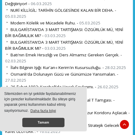
Değiştiriyor! -
06.03.2025
NURİ KİLLİGİL: TARİHİN GÖLGESİNDE KALAN BİR DEHA. -
05.03.2025
Modern Kölelik ve Mücadele Ruhu. -
05.03.2025
BULGARİSTAN'DA 3 MART TARTIŞMASI: ÖZGÜRLÜK MÜ, YENİ
BİR BAĞIMLILIK MI? -
03.03.2025
BULGARİSTAN'DA 3 MART TARTIŞMASI: ÖZGÜRLÜK MÜ, YENİ
BİR BAĞIMLILIK MI? -
03.03.2025
Batı'nın Emek Hırsızlığı ve Ders Almamız Gereken Gerçek. -
02.03.2025
İlahi Bilginin Işığı: Kur'an-ı Kerim'in Kusursuzluğu. -
28.02.2025
Osmanlı'da Dolunayın Gücü ve Günümüze Yansımaları. -
27.02.2025
26 Şubat 1992: Karabağ'da Hocalı Soykırımı. -
26.02.2025
Sevakin Adasında Türkler -
23.02.2025
Sitemizden en iyi şekilde faydalanabilmeniz
için çerezler kullanılmaktadır. Bu siteye giriş
Kıtalararası Bağların Kadim Şifreleri: Kutsal T Tamgası. -
yaparak çerez kullanımını kabul etmiş
20.02.2025
sayılıyorsunuz.
Daha fazla bilgi
İran'ın Absürt İddialarına Rağmen Zengezur Koridoru Açılacak -
17.02.2025
Tamam
Avrupa'nın Türkiye'ye Olan Bağımlılığı ve Stratejik Gelecek
Rafet ULUTÜRK . -
16.02.2025