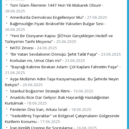
Tüm İslam Âleminin 1447 Hicri Yılı Mübarek Olsun! -
28.06.2025
Amerika’da Demokrasi Engelleniyor Mu? -
27.06.2025
Bağımsızlığın Fiyatı: Brüksel’de Yükselen Bulgar Sesi -
26.06.2025
“Yeni Bir Dünyanın Kapısı: ŞİÖ’nün Gerçekleşen Hedefi ve
Türkiye’nin Tarihi Misyonu” -
25.06.2025
NATO Zirvesi -
24.06.2025
“Bir Vatan Sevdalısının Dönüşü: Şehit Talât Paşa” -
23.06.2025
Korkulan mı, Umut Olan mı? -
23.06.2025
"Bayrağı Kabrine Bırakan Adam: Çöl Kaplanı Fahrettin Paşa" -
21.06.2025
Ayşe Molla’nın Adını Taşa Kazıyamayanlar, Bu Şehirde Neyin
Bekçisi? -
20.06.2025
İstanbul Boğazı’nın Stratejik Ritmi -
19.06.2025
Anadolu Bize Dar Geliyor: Batı Hayranlığı Hastalığından
Kurtulmak -
18.06.2025
Perdenin Önü İran, Arkası İsrail: -
18.06.2025
"Vadedilmiş Topraklar" ve Bölgesel Çatışmaların Gölgesinde
Kürtlerin Konumu -
17.06.2025
İran Kimliği Üzerine Bir Sorgulama: -
16.06.2025