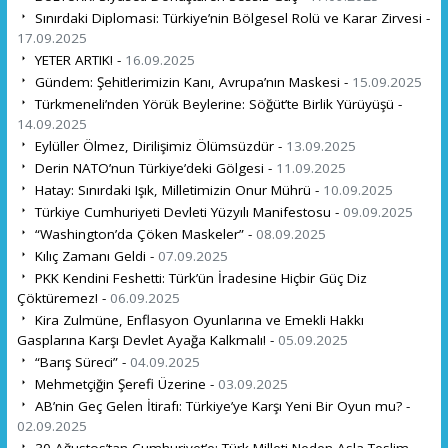
Sınırdaki Diplomasi: Türkiye’nin Bölgesel Rolü ve Karar Zirvesi -
17.09.2025
YETER ARTIK! -
16.09.2025
Gündem: Şehitlerimizin Kanı, Avrupa’nın Maskesi -
15.09.2025
Türkmeneli’nden Yörük Beylerine: Söğüt’te Birlik Yürüyüşü -
14.09.2025
Eylüller Ölmez, Dirilişimiz Ölümsüzdür -
13.09.2025
Derin NATO’nun Türkiye’deki Gölgesi -
11.09.2025
Hatay: Sınırdaki Işık, Milletimizin Onur Mührü -
10.09.2025
Türkiye Cumhuriyeti Devleti Yüzyılı Manifestosu -
09.09.2025
“Washington’da Çöken Maskeler” -
08.09.2025
Kılıç Zamanı Geldi -
07.09.2025
PKK Kendini Feshetti: Türk’ün İradesine Hiçbir Güç Diz
Çöktüremez! -
06.09.2025
Kira Zulmüne, Enflasyon Oyunlarına ve Emekli Hakkı
Gasplarına Karşı Devlet Ayağa Kalkmalı! -
05.09.2025
“Barış Süreci” -
04.09.2025
Mehmetçiğin Şerefi Üzerine -
03.09.2025
AB’nin Geç Gelen İtirafı: Türkiye’ye Karşı Yeni Bir Oyun mu? -
02.09.2025
30 Ağustos’tan Cumhuriyet’e: Türk Milleti Neden Asla Teslim