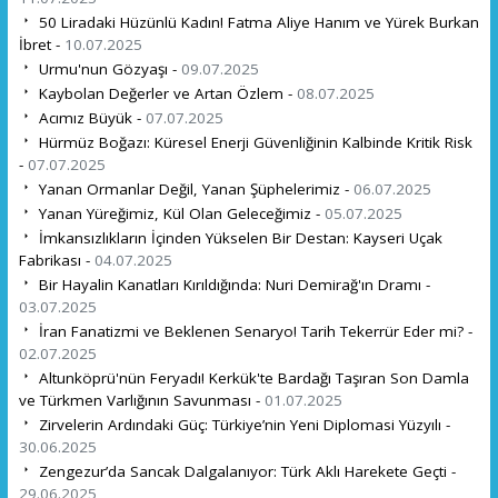
50 Liradaki Hüzünlü Kadın! Fatma Aliye Hanım ve Yürek Burkan
İbret -
10.07.2025
Urmu'nun Gözyaşı -
09.07.2025
Kaybolan Değerler ve Artan Özlem -
08.07.2025
Acımız Büyük -
07.07.2025
Hürmüz Boğazı: Küresel Enerji Güvenliğinin Kalbinde Kritik Risk
-
07.07.2025
Yanan Ormanlar Değil, Yanan Şüphelerimiz -
06.07.2025
Yanan Yüreğimiz, Kül Olan Geleceğimiz -
05.07.2025
İmkansızlıkların İçinden Yükselen Bir Destan: Kayseri Uçak
Fabrikası -
04.07.2025
Bir Hayalin Kanatları Kırıldığında: Nuri Demirağ'ın Dramı -
03.07.2025
İran Fanatizmi ve Beklenen Senaryo! Tarih Tekerrür Eder mi? -
02.07.2025
Altunköprü'nün Feryadı! Kerkük'te Bardağı Taşıran Son Damla
ve Türkmen Varlığının Savunması -
01.07.2025
Zirvelerin Ardındaki Güç: Türkiye’nin Yeni Diplomasi Yüzyılı -
30.06.2025
Zengezur’da Sancak Dalgalanıyor: Türk Aklı Harekete Geçti -
29.06.2025