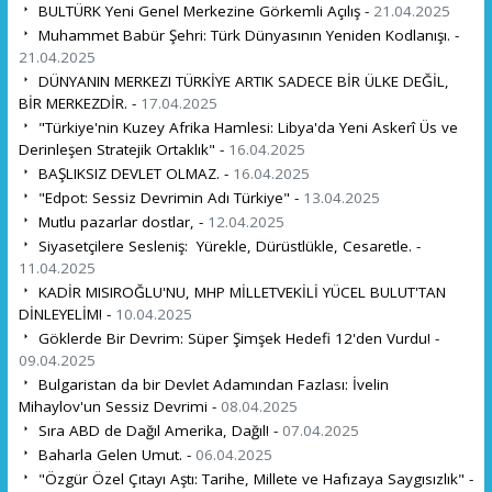
BULTÜRK Yeni Genel Merkezine Görkemli Açılış -
21.04.2025
Muhammet Babür Şehri: Türk Dünyasının Yeniden Kodlanışı. -
21.04.2025
DÜNYANIN MERKEZI TÜRKİYE ARTIK SADECE BİR ÜLKE DEĞİL,
BİR MERKEZDİR. -
17.04.2025
"Türkiye'nin Kuzey Afrika Hamlesi: Libya'da Yeni Askerî Üs ve
Derinleşen Stratejik Ortaklık" -
16.04.2025
BAŞLIKSIZ DEVLET OLMAZ. -
16.04.2025
"Edpot: Sessiz Devrimin Adı Türkiye" -
13.04.2025
Mutlu pazarlar dostlar, -
12.04.2025
Siyasetçilere Sesleniş: Yürekle, Dürüstlükle, Cesaretle. -
11.04.2025
KADİR MISIROĞLU'NU, MHP MİLLETVEKİLİ YÜCEL BULUT'TAN
DİNLEYELİM! -
10.04.2025
Göklerde Bir Devrim: Süper Şimşek Hedefi 12'den Vurdu! -
09.04.2025
Bulgaristan da bir Devlet Adamından Fazlası: İvelin
Mihaylov'un Sessiz Devrimi -
08.04.2025
Sıra ABD de Dağıl Amerika, Dağıl! -
07.04.2025
Baharla Gelen Umut. -
06.04.2025
"Özgür Özel Çıtayı Aştı: Tarihe, Millete ve Hafızaya Saygısızlık" -