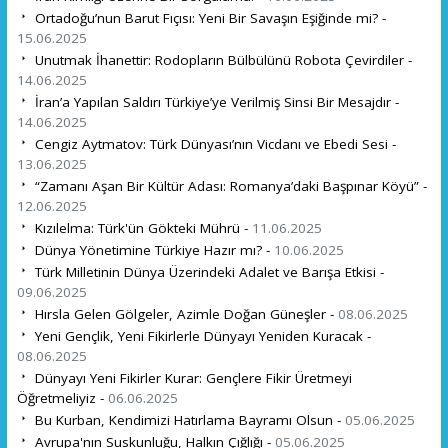
Ortadoğu’nun Barut Fıçısı: Yeni Bir Savaşın Eşiğinde mi? -
15.06.2025
Unutmak İhanettir: Rodopların Bülbülünü Robota Çevirdiler -
14.06.2025
İran’a Yapılan Saldırı Türkiye’ye Verilmiş Sinsi Bir Mesajdır -
14.06.2025
Cengiz Aytmatov: Türk Dünyası’nın Vicdanı ve Ebedi Sesi -
13.06.2025
“Zamanı Aşan Bir Kültür Adası: Romanya’daki Başpınar Köyü” -
12.06.2025
Kızılelma: Türk'ün Gökteki Mührü -
11.06.2025
Dünya Yönetimine Türkiye Hazır mı? -
10.06.2025
Türk Milletinin Dünya Üzerindeki Adalet ve Barışa Etkisi -
09.06.2025
Hırsla Gelen Gölgeler, Azimle Doğan Güneşler -
08.06.2025
Yeni Gençlik, Yeni Fikirlerle Dünyayı Yeniden Kuracak -
08.06.2025
Dünyayı Yeni Fikirler Kurar: Gençlere Fikir Üretmeyi
Öğretmeliyiz -
06.06.2025
Bu Kurban, Kendimizi Hatırlama Bayramı Olsun -
05.06.2025
Avrupa'nın Suskunluğu, Halkın Çığlığı -
05.06.2025