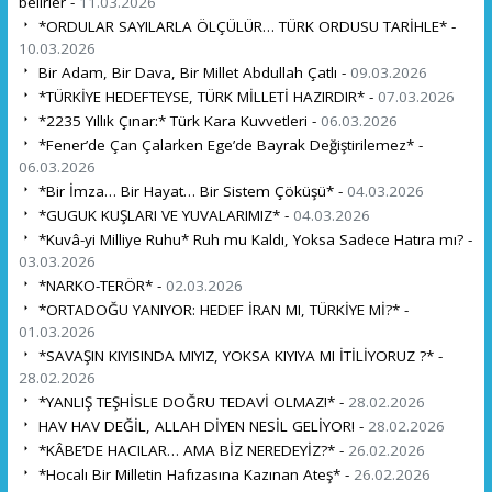
belirler -
11.03.2026
*ORDULAR SAYILARLA ÖLÇÜLÜR… TÜRK ORDUSU TARİHLE* -
10.03.2026
Bir Adam, Bir Dava, Bir Millet Abdullah Çatlı -
09.03.2026
*TÜRKİYE HEDEFTEYSE, TÜRK MİLLETİ HAZIRDIR* -
07.03.2026
*2235 Yıllık Çınar:* Türk Kara Kuvvetleri -
06.03.2026
*Fener’de Çan Çalarken Ege’de Bayrak Değiştirilemez* -
06.03.2026
*Bir İmza… Bir Hayat… Bir Sistem Çöküşü* -
04.03.2026
*GUGUK KUŞLARI VE YUVALARIMIZ* -
04.03.2026
*Kuvâ-yi Milliye Ruhu* Ruh mu Kaldı, Yoksa Sadece Hatıra mı? -
03.03.2026
*NARKO-TERÖR* -
02.03.2026
*ORTADOĞU YANIYOR: HEDEF İRAN MI, TÜRKİYE Mİ?* -
01.03.2026
*SAVAŞIN KIYISINDA MIYIZ, YOKSA KIYIYA MI İTİLİYORUZ ?* -
28.02.2026
*YANLIŞ TEŞHİSLE DOĞRU TEDAVİ OLMAZ!* -
28.02.2026
HAV HAV DEĞİL, ALLAH DİYEN NESİL GELİYOR! -
28.02.2026
*KÂBE’DE HACILAR… AMA BİZ NEREDEYİZ?* -
26.02.2026
*Hocalı Bir Milletin Hafızasına Kazınan Ateş* -
26.02.2026