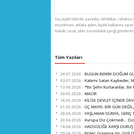
Suç teşkil edecek, yasadışı, tehditkar, rahatsız 
müstehcen, ahlaka aykırı, kişilik haklarına zarar
hukuki, cezai, idari sorumluluk içeriği gönderen 
Tüm Yazıları
24.07.2026 -
BUGÜN BENİM DOĞUM G
03.07.2026 -
Kalemi Satan Kaybeder, Mi
13.06.2026 -
*Bir Şehri Kurtaranlar, Bir 
29.05.2026 -
MACIR
16.05.2026 -
KİLİSE DEVLET İÇİNDE DEV
01.05.2026 -
ÜÇ MAYIS: BİR GÜN DEĞİL
28.04.2026 -
YAŞLANAN DÜNYA, GENÇ TÜ
20.04.2026 -
Avrupa Diz Çökmedi… Diz 
14.04.2026 -
HADSİZLİĞE KARŞI DURUŞ
09.04.2026 -
Noter: Güvence mi, Gizli O