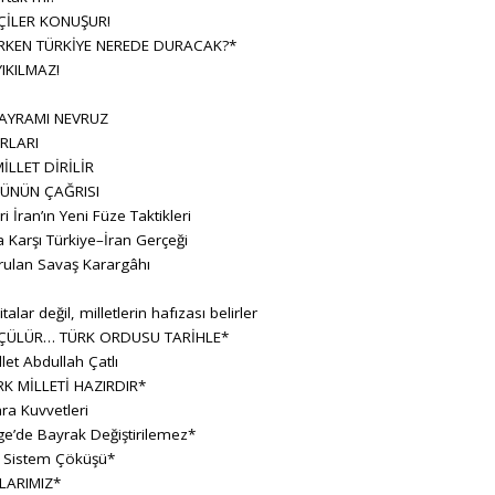
ÇİLER KONUŞUR!
KEN TÜRKİYE NEREDE DURACAK?*
IKILMAZ!
BAYRAMI NEVRUZ
RLARI
İLLET DİRİLİR
ÜNÜN ÇAĞRISI
ran’ın Yeni Füze Taktikleri
 Karşı Türkiye–İran Gerçeği
rulan Savaş Karargâhı
lar değil, milletlerin hafızası belirler
ÇÜLÜR… TÜRK ORDUSU TARİHLE*
let Abdullah Çatlı
K MİLLETİ HAZIRDIR*
ara Kuvvetleri
e’de Bayrak Değiştirilemez*
r Sistem Çöküşü*
LARIMIZ*