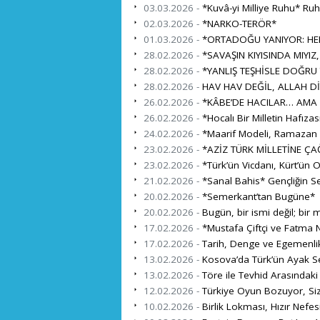
03.03.2026 -
*Kuvâ-yi Milliye Ruhu* Ru
02.03.2026 -
*NARKO-TERÖR*
01.03.2026 -
*ORTADOĞU YANIYOR: HEDE
28.02.2026 -
*SAVAŞIN KIYISINDA MIYIZ,
28.02.2026 -
*YANLIŞ TEŞHİSLE DOĞRU
28.02.2026 -
HAV HAV DEĞİL, ALLAH Dİ
26.02.2026 -
*KÂBE’DE HACILAR… AMA 
26.02.2026 -
*Hocalı Bir Milletin Hafıza
24.02.2026 -
*Maarif Modeli, Ramazan ve
23.02.2026 -
*AZİZ TÜRK MİLLETİNE ÇA
23.02.2026 -
*Türk’ün Vicdanı, Kürt’ün 
21.02.2026 -
*Sanal Bahis* Gençliğin S
20.02.2026 -
*Semerkant’tan Bugüne*
20.02.2026 -
Bugün, bir ismi değil; bir mi
17.02.2026 -
*Mustafa Çiftçi ve Fatma N
17.02.2026 -
Tarih, Denge ve Egemenli
13.02.2026 -
Kosova’da Türk’ün Ayak Se
13.02.2026 -
Töre ile Tevhid Arasındaki
12.02.2026 -
Türkiye Oyun Bozuyor, Si
10.02.2026 -
Birlik Lokması, Hızır Nefes