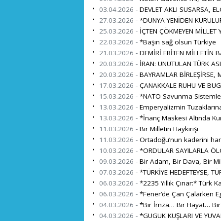
03.04.2026 -
DEVLET AKLI SUSARSA, EL
27.03.2026 -
*DÜNYA YENİDEN KURULUR
25.03.2026 -
İÇTEN ÇÖKMEYEN MİLLET Y
22.03.2026 -
*Başın sağ olsun Türkiye
21.03.2026 -
DEMİRİ ERİTEN MİLLETİN 
20.03.2026 -
İRAN: UNUTULAN TÜRK ASI
20.03.2026 -
BAYRAMLAR BİRLEŞİRSE, M
17.03.2026 -
ÇANAKKALE RUHU VE BUG
15.03.2026 -
*NATO Savunma Sistemleri İ
13.03.2026 -
Emperyalizmin Tuzaklarına
13.03.2026 -
*İnanç Maskesi Altında Ku
11.03.2026 -
Bir Milletin Haykırışı
11.03.2026 -
Ortadoğu’nun kaderini harita
10.03.2026 -
*ORDULAR SAYILARLA ÖL
09.03.2026 -
Bir Adam, Bir Dava, Bir Mil
07.03.2026 -
*TÜRKİYE HEDEFTEYSE, TÜR
06.03.2026 -
*2235 Yıllık Çınar:* Türk K
06.03.2026 -
*Fener’de Çan Çalarken Eg
04.03.2026 -
*Bir İmza… Bir Hayat… Bi
04.03.2026 -
*GUGUK KUŞLARI VE YUVA