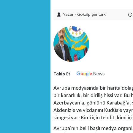
Yazar - Gökalp Şentürk
Takip Et
Avrupa medyasında bir harita dolaşıy
bir kararlılık, bir diriliş hissi var.
Azerbaycan’a, gönlünü Karabağ’a, se
Akdeniz’e ve vicdanını Kudüs’e yaym
simgesi var: Kimi için tehdit, kimi i
Avrupa'nın belli başlı medya organ