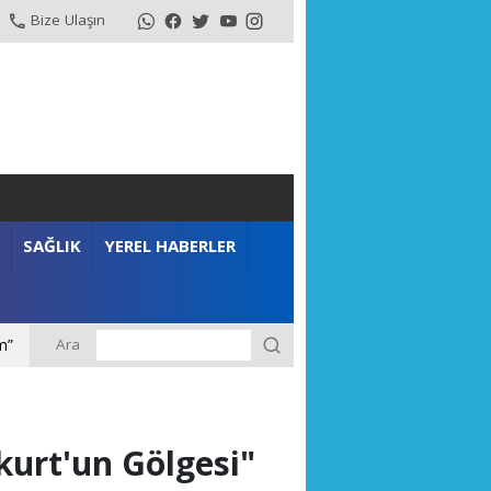
Bize Ulaşın
SAĞLIK
YEREL HABERLER
Ara
m”
kurt'un Gölgesi"