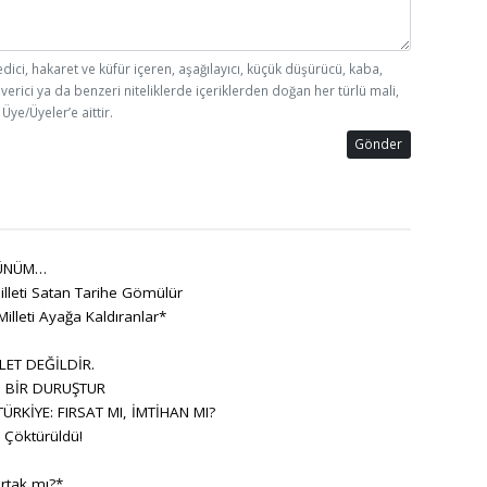
edici, hakaret ve küfür içeren, aşağılayıcı, küçük düşürücü, kaba,
 verici ya da benzeri niteliklerde içeriklerden doğan her türlü mali,
Üye/Üyeler’e aittir.
Gönder
ÜNÜM…
lleti Satan Tarihe Gömülür
Milleti Ayağa Kaldıranlar*
LET DEĞİLDİR.
, BİR DURUŞTUR
RKİYE: FIRSAT MI, İMTİHAN MI?
Çöktürüldü!
rtak mı?*