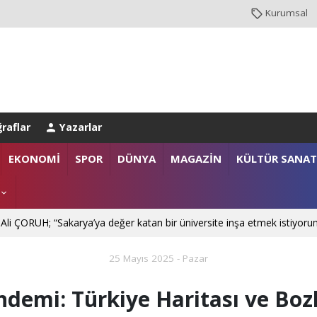
Kurumsal
raflar
Yazarlar
NBUL EMNİYET MÜDÜRLÜĞÜ’NE ATANDI
EKONOMİ
SPOR
DÜNYA
MAGAZİN
KÜLTÜR SANAT
. Mehmet SARIBIYIK'a vefa ziyareti
 Ali ÇORUH; “Sakarya’ya değer katan bir üniversite inşa etmek istiyoru
25 Mayıs 2025 - Pazar
demi: Türkiye Haritası ve Boz