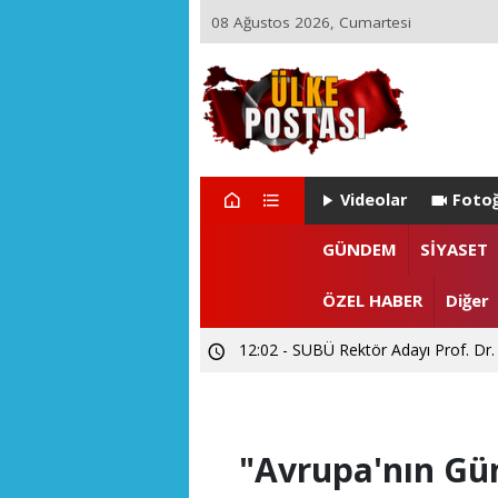
08 Ağustos 2026, Cumartesi
Videolar
Fotoğ
22:29 - ZEYNEP ARI TETİK İSTA
GÜNDEM
SİYASET
15:55 - Levent CANDAN'dan Prof. Dr
ÖZEL HABER
Diğer
12:02 - SUBÜ Rektör Adayı Prof. Dr.
"Avrupa'nın Gün