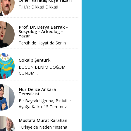
Ömer Karataş Köşe Yazarı
T.H.Y.: Dikkat! Dikkat!
Prof. Dr. Derya Berrak -
Sosyolog - Arkeolog -
Yazar
Tercih de Hayat da Senin
Gökalp Şentürk
BUGÜN BENİM DOĞUM
GÜNÜM…
Nur Delice Ankara
Temsilcisi
Bir Bayrak Uğruna, Bir Millet
Ayağa Kalktı. 15 Temmuz...
Mustafa Murat Karahan
Türkiye'de Neden "İnsana