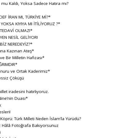
h mu Kaldı, Yoksa Sadece Hatıra mı?
F İRAN MI, TÜRKİYE Mİ?*
 YOKSA KIYIYA MI İTİLİYORUZ ?*
 TEDAVİ OLMAZ!*
YEN NESİL GELİYOR!
BİZ NEREDEYİZ?*
sına Kazınan Ateş*
 Bir Milletin Hafızası*
ĞRIMDIR*
Onuru ve Ortak Kaderimiz*
essiz Çöküşü
llet iradesini hatırlıyoruz.
ine’nin Duası*
k
sleri!
 Köprü: Türk Milleti Neden İslam’la Yürüdü?
z Hâlâ Fotoğrafa Bakıyorsunuz
i