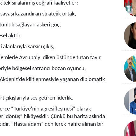
ek tek sıralanmış coğrafi faaliyetler:
avaşı kazandıran stratejik ortak,
tünlük sağlayan askerî güç,
sel aktör,
alanlarıyla sarsıcı çıkış,
lemlerle Avrupa’yı diken üstünde tutan tavır,
riyle bölgesel satrancı bozan oyuncu,
 Akdeniz’de kilitlenmesiyle yaşanan diplomatik
rt çıkışlarıyla ses getiren liderlik.
erce “Türkiye’nin agresifleşmesi” olarak
eri dönüş” hikâyesidir. Çünkü bu harita aslında
ibidir. “Hasta adam” denilerek hafife alınan bir