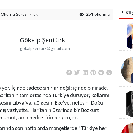
Köş
Okuma Süresi: 4 dk.
251
okunma
Gökalp Şentürk
gokalpsenturk@gmail.com -
or. İçinde sadece sınırlar değil; içinde bir irade,
 Bu haritanın tam ortasında Türkiye duruyor; kollarını
sini Libya’ya, gölgesini Ege’ye, nefesini Doğu
ış vaziyette. Haritanın üzerinde bir Bozkurt
çin umut, ama herkes için bir gerçek.
larında son haftalarda manşetlerde “Türkiye her