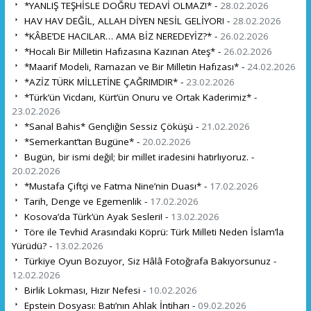
*YANLIŞ TEŞHİSLE DOĞRU TEDAVİ OLMAZ!* -
28.02.2026
HAV HAV DEĞİL, ALLAH DİYEN NESİL GELİYOR! -
28.02.2026
*KÂBE’DE HACILAR… AMA BİZ NEREDEYİZ?* -
26.02.2026
*Hocalı Bir Milletin Hafızasına Kazınan Ateş* -
26.02.2026
*Maarif Modeli, Ramazan ve Bir Milletin Hafızası* -
24.02.2026
*AZİZ TÜRK MİLLETİNE ÇAĞRIMDIR* -
23.02.2026
*Türk’ün Vicdanı, Kürt’ün Onuru ve Ortak Kaderimiz* -
23.02.2026
*Sanal Bahis* Gençliğin Sessiz Çöküşü -
21.02.2026
*Semerkant’tan Bugüne* -
20.02.2026
Bugün, bir ismi değil; bir millet iradesini hatırlıyoruz. -
20.02.2026
*Mustafa Çiftçi ve Fatma Nine’nin Duası* -
17.02.2026
Tarih, Denge ve Egemenlik -
17.02.2026
Kosova’da Türk’ün Ayak Sesleri! -
13.02.2026
Töre ile Tevhid Arasındaki Köprü: Türk Milleti Neden İslam’la
Yürüdü? -
13.02.2026
Türkiye Oyun Bozuyor, Siz Hâlâ Fotoğrafa Bakıyorsunuz -
12.02.2026
Birlik Lokması, Hızır Nefesi -
10.02.2026
Epstein Dosyası: Batı’nın Ahlak İntiharı -
09.02.2026