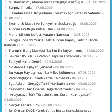
Müslüman mı, Mümin mi? Kardeşliğin Asıl Ölçüsü -
18.08.2025
Sürpriz (!) İstifa -
17.08.2025
Kıssadan Hisse: Koyunlarını Korumak İçin Vatanını Satanlar -
15.08.2025
Ekümenik Masalı ve Türkiye’nin Suskunluğu -
15.08.2025
Türk’ün Unuttuğu Kutsal İzler -
14.08.2025
Mer'a: Milletin Nefesi, Vatanın Namusu -
13.08.2025
Zengezur’da 99 Yıllık Tuzak: Türk’ün Kapısı, Türk’ün Elinde
Kalmalı -
12.08.2025
Trump’ın Barış Maskesi: Tarihin En Büyük İronisi -
11.08.2025
Sevr’in 105. Yılı: Bu Vatanın Tapusu Lozan’dır! -
10.08.2025
Türkiyeli Kime Denir? -
09.08.2025
Göklerde Başlayan Şehadet -
08.08.2025
Bu Vatan Paylaşılmaz, Bu Millet Bölünmez -
07.08.2025
Vatandaşlığın Hürmeti Yerde Kalmasın! -
06.08.2025
Ege Adaları Gerçeği: Tarihî Hakikatin İzinde -
05.08.2025
Gündeme Dair Önemli Değerlendirmeler -
04.08.2025
“Anayasaya Türk Töresini Yazın, Sorun Kalmayacak!” -
03.08.2025
Gerçek Tehlike Kim? -
02.08.2025
Bir Orman Değil, Yürek Yandı: Bursa Kundakçısına ve