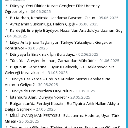
Dünyayı Yeni Fikirler Kurar: Gençlere Fikir Üretmeyi
Öğretmeliyiz -
06.06.2025
Bu Kurban, Kendimizi Hatırlama Bayramı Olsun -
05.06.2025
Avrupa'nın Suskunluğu, Halkın Çığlığı -
05.06.2025
Kardeşlik Enerjiyle Büyüyor: Hazar’dan Anadolu’ya Uzanan Güç
-
04.06.2025
Libya Anlaşması Taçlanıyor: Türkiye Yükseliyor, Gerçekler
Konuşuyor -
03.06.2025
Dünyaya İz Bırakmak İçin Buradayız -
02.06.2025
Türklük – Ateşten İmtihan, Zamandan Mührüdür -
01.06.2025
Bugünün Gençlerine Duyuru! Gelecek, Sizi Beklemiyor. Siz
Geleceği Kuracaksınız! -
31.05.2025
Türkiye Her Yerde – Ürdün’e Kurulan Mermi Fabrikası Ne
Anlama Geliyor? -
30.05.2025
Türkiye’de Umutsuzlara Duyurulur! -
30.05.2025
İstanbul’u Alan, Dünyayı Yönetir -
28.05.2025
Bulgaristan’da Perdeyi Kapatın, Bu Tiyatro Artık Halkın Aklıyla
Dalga Geçmek! -
27.05.2025
MİLLİ UYANIŞ MANİFESTOSU - Evlatlarımız Hedefte, Uyan Türk
Milleti! -
26.05.2025
"Avrupa'nın Gündemi: Türkiye Haritası ve Bozkurt'un Gölgesi" -