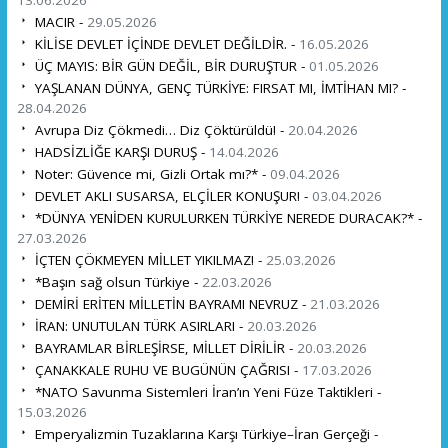
MACIR -
29.05.2026
KİLİSE DEVLET İÇİNDE DEVLET DEĞİLDİR. -
16.05.2026
ÜÇ MAYIS: BİR GÜN DEĞİL, BİR DURUŞTUR -
01.05.2026
YAŞLANAN DÜNYA, GENÇ TÜRKİYE: FIRSAT MI, İMTİHAN MI? -
28.04.2026
Avrupa Diz Çökmedi… Diz Çöktürüldü! -
20.04.2026
HADSİZLİĞE KARŞI DURUŞ -
14.04.2026
Noter: Güvence mi, Gizli Ortak mı?* -
09.04.2026
DEVLET AKLI SUSARSA, ELÇİLER KONUŞUR! -
03.04.2026
*DÜNYA YENİDEN KURULURKEN TÜRKİYE NEREDE DURACAK?* -
27.03.2026
İÇTEN ÇÖKMEYEN MİLLET YIKILMAZ! -
25.03.2026
*Başın sağ olsun Türkiye -
22.03.2026
DEMİRİ ERİTEN MİLLETİN BAYRAMI NEVRUZ -
21.03.2026
İRAN: UNUTULAN TÜRK ASIRLARI -
20.03.2026
BAYRAMLAR BİRLEŞİRSE, MİLLET DİRİLİR -
20.03.2026
ÇANAKKALE RUHU VE BUGÜNÜN ÇAĞRISI -
17.03.2026
*NATO Savunma Sistemleri İran’ın Yeni Füze Taktikleri -
15.03.2026
Emperyalizmin Tuzaklarına Karşı Türkiye–İran Gerçeği -