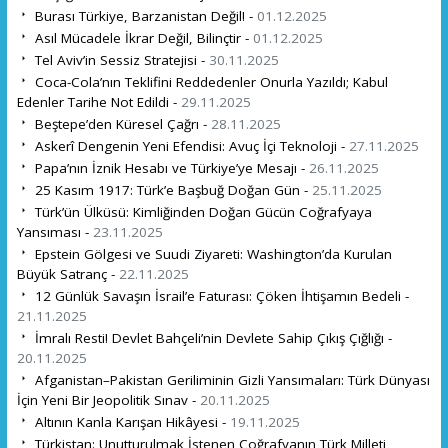
Burası Türkiye, Barzanistan Değil! -
01.12.2025
Asıl Mücadele İkrar Değil, Bilinçtir -
01.12.2025
Tel Aviv’in Sessiz Stratejisi -
30.11.2025
Coca-Cola’nın Teklifini Reddedenler Onurla Yazıldı; Kabul
Edenler Tarihe Not Edildi -
29.11.2025
Beştepe’den Küresel Çağrı -
28.11.2025
Askerî Dengenin Yeni Efendisi: Avuç İçi Teknoloji -
27.11.2025
Papa’nın İznik Hesabı ve Türkiye’ye Mesajı -
26.11.2025
25 Kasım 1917: Türk’e Başbuğ Doğan Gün -
25.11.2025
Türk’ün Ülküsü: Kimliğinden Doğan Gücün Coğrafyaya
Yansıması -
23.11.2025
Epstein Gölgesi ve Suudi Ziyareti: Washington’da Kurulan
Büyük Satranç -
22.11.2025
12 Günlük Savaşın İsrail’e Faturası: Çöken İhtişamın Bedeli -
21.11.2025
İmralı Resti! Devlet Bahçeli’nin Devlete Sahip Çıkış Çığlığı -
20.11.2025
Afganistan–Pakistan Geriliminin Gizli Yansımaları: Türk Dünyası
İçin Yeni Bir Jeopolitik Sınav -
20.11.2025
Altının Kanla Karışan Hikâyesi -
19.11.2025
Türkistan: Unutturulmak İstenen Coğrafyanın Türk Milleti