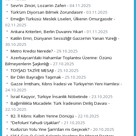
Sevr’in Zinciri, Lozan’ın Zaferi -
04.11.2025
Türk’üm Diyorsan Bilmek Zorundasın! -
03.11.2025
Emeğin Türküsü: Meslek Liseleri, Ülkenin Omurgasıdır -
02.11.2025
Ankara Kriterleri, Berlin Duvarını Yıkar! -
01.11.2025
Katilin Emri, Dünyanın Sessizliği! Gazze’nin Yanan Yüreği -
30.10.2025
Metro Kredisi Nerede? -
29.10.2025
Azerbaycan’daki Hahamlar Toplantısı Üzerine: Özünü
Bilmeyenlerin Şaşkınlığı -
27.10.2025
TOYŞAD TAZİYE MESAJI -
25.10.2025
Bir Dilin Bayrağını Taşımak -
25.10.2025
Gazze İmtihanı, Kıbrıs İradesi ve Türkiye’nin Yeni Hamlesi -
24.10.2025
İsrail Kaçıyor, Türkiye İnsanlık Nöbetinde -
23.10.2025
Bağımlılıkla Mücadele: Türk İradesinin Diriliş Davası -
22.10.2025
82. İl Kıbrıs: Kalbin Yerine Dönüşü -
22.10.2025
“Defolun! Yahudi Uşakları” -
21.10.2025
Kudüs’ün Yolu Yine Şam’dan mı Geçecek? -
20.10.2025
“364 Gün O Gün”: Kalemle Yazılmış Bir Minnet Destanı -