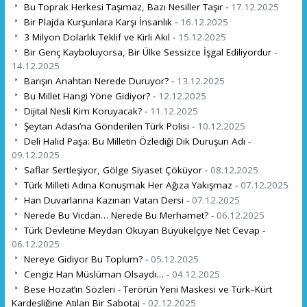
Bu Toprak Herkesi Taşımaz, Bazı Nesiller Taşır -
17.12.2025
Bir Plajda Kurşunlara Karşı İnsanlık -
16.12.2025
3 Milyon Dolarlık Teklif ve Kirli Akıl -
15.12.2025
Bir Genç Kayboluyorsa, Bir Ülke Sessizce İşgal Ediliyordur -
14.12.2025
Barışın Anahtarı Nerede Duruyor? -
13.12.2025
Bu Millet Hangi Yöne Gidiyor? -
12.12.2025
Dijital Nesli Kim Koruyacak? -
11.12.2025
Şeytan Adası’na Gönderilen Türk Polisi -
10.12.2025
Deli Halid Paşa: Bu Milletin Özlediği Dik Duruşun Adı -
09.12.2025
Saflar Sertleşiyor, Gölge Siyaset Çöküyor -
08.12.2025
Türk Milleti Adına Konuşmak Her Ağıza Yakışmaz -
07.12.2025
Han Duvarlarına Kazınan Vatan Dersi -
07.12.2025
Nerede Bu Vicdan… Nerede Bu Merhamet? -
06.12.2025
Türk Devletine Meydan Okuyan Büyükelçiye Net Cevap -
06.12.2025
Nereye Gidiyor Bu Toplum? -
05.12.2025
Cengiz Han Müslüman Olsaydı… -
04.12.2025
Bese Hozat’ın Sözleri - Terörün Yeni Maskesi ve Türk–Kürt
Kardeşliğine Atılan Bir Sabotaj -
02.12.2025