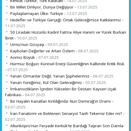
Kerkük Türktür, Türk Kalacak! -
14.07.2025
Bir Millet Diriliyor, Dünya Değişiyor -
13.07.2025
Paylaşılamayan Ülke: Türkiye -
12.07.2025
Hedefler ve Türkiye Gerçeği: Ortak Geleceğimize Katkılarımız -
11.07.2025
50 Liradaki Hüzünlü Kadın! Fatma Aliye Hanım ve Yürek Burkan
İbret -
10.07.2025
Urmu'nun Gözyaşı -
09.07.2025
Kaybolan Değerler ve Artan Özlem -
08.07.2025
Acımız Büyük -
07.07.2025
Hürmüz Boğazı: Küresel Enerji Güvenliğinin Kalbinde Kritik Risk
-
07.07.2025
Yanan Ormanlar Değil, Yanan Şüphelerimiz -
06.07.2025
Yanan Yüreğimiz, Kül Olan Geleceğimiz -
05.07.2025
İmkansızlıkların İçinden Yükselen Bir Destan: Kayseri Uçak
Fabrikası -
04.07.2025
Bir Hayalin Kanatları Kırıldığında: Nuri Demirağ'ın Dramı -
03.07.2025
İran Fanatizmi ve Beklenen Senaryo! Tarih Tekerrür Eder mi? -
02.07.2025
Altunköprü'nün Feryadı! Kerkük'te Bardağı Taşıran Son Damla