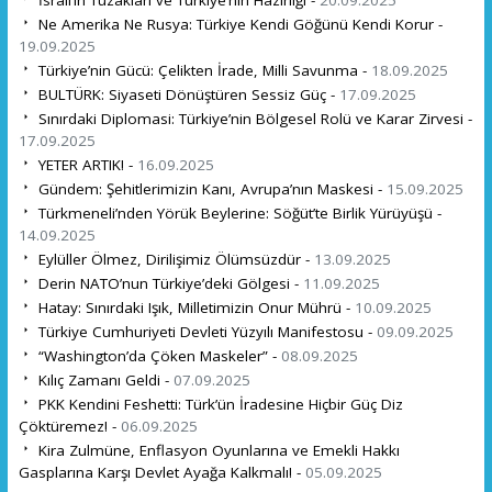
Ne Amerika Ne Rusya: Türkiye Kendi Göğünü Kendi Korur -
19.09.2025
Türkiye’nin Gücü: Çelikten İrade, Milli Savunma -
18.09.2025
BULTÜRK: Siyaseti Dönüştüren Sessiz Güç -
17.09.2025
Sınırdaki Diplomasi: Türkiye’nin Bölgesel Rolü ve Karar Zirvesi -
17.09.2025
YETER ARTIK! -
16.09.2025
Gündem: Şehitlerimizin Kanı, Avrupa’nın Maskesi -
15.09.2025
Türkmeneli’nden Yörük Beylerine: Söğüt’te Birlik Yürüyüşü -
14.09.2025
Eylüller Ölmez, Dirilişimiz Ölümsüzdür -
13.09.2025
Derin NATO’nun Türkiye’deki Gölgesi -
11.09.2025
Hatay: Sınırdaki Işık, Milletimizin Onur Mührü -
10.09.2025
Türkiye Cumhuriyeti Devleti Yüzyılı Manifestosu -
09.09.2025
“Washington’da Çöken Maskeler” -
08.09.2025
Kılıç Zamanı Geldi -
07.09.2025
PKK Kendini Feshetti: Türk’ün İradesine Hiçbir Güç Diz
Çöktüremez! -
06.09.2025
Kira Zulmüne, Enflasyon Oyunlarına ve Emekli Hakkı
Gasplarına Karşı Devlet Ayağa Kalkmalı! -
05.09.2025