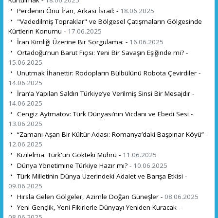
Perdenin Önü İran, Arkası İsrail: -
18.06.2025
"Vadedilmiş Topraklar" ve Bölgesel Çatışmaların Gölgesinde
Kürtlerin Konumu -
17.06.2025
İran Kimliği Üzerine Bir Sorgulama: -
16.06.2025
Ortadoğu’nun Barut Fıçısı: Yeni Bir Savaşın Eşiğinde mi? -
15.06.2025
Unutmak İhanettir: Rodopların Bülbülünü Robota Çevirdiler -
14.06.2025
İran’a Yapılan Saldırı Türkiye’ye Verilmiş Sinsi Bir Mesajdır -
14.06.2025
Cengiz Aytmatov: Türk Dünyası’nın Vicdanı ve Ebedi Sesi -
13.06.2025
“Zamanı Aşan Bir Kültür Adası: Romanya’daki Başpınar Köyü” -
12.06.2025
Kızılelma: Türk'ün Gökteki Mührü -
11.06.2025
Dünya Yönetimine Türkiye Hazır mı? -
10.06.2025
Türk Milletinin Dünya Üzerindeki Adalet ve Barışa Etkisi -
09.06.2025
Hırsla Gelen Gölgeler, Azimle Doğan Güneşler -
08.06.2025
Yeni Gençlik, Yeni Fikirlerle Dünyayı Yeniden Kuracak -
08.06.2025