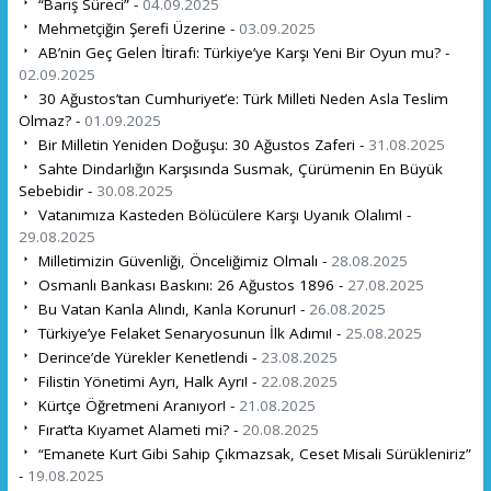
“Barış Süreci” -
04.09.2025
Mehmetçiğin Şerefi Üzerine -
03.09.2025
AB’nin Geç Gelen İtirafı: Türkiye’ye Karşı Yeni Bir Oyun mu? -
02.09.2025
30 Ağustos’tan Cumhuriyet’e: Türk Milleti Neden Asla Teslim
Olmaz? -
01.09.2025
Bir Milletin Yeniden Doğuşu: 30 Ağustos Zaferi -
31.08.2025
Sahte Dindarlığın Karşısında Susmak, Çürümenin En Büyük
Sebebidir -
30.08.2025
Vatanımıza Kasteden Bölücülere Karşı Uyanık Olalım! -
29.08.2025
Milletimizin Güvenliği, Önceliğimiz Olmalı -
28.08.2025
Osmanlı Bankası Baskını: 26 Ağustos 1896 -
27.08.2025
Bu Vatan Kanla Alındı, Kanla Korunur! -
26.08.2025
Türkiye’ye Felaket Senaryosunun İlk Adımı! -
25.08.2025
Derince’de Yürekler Kenetlendi -
23.08.2025
Filistin Yönetimi Ayrı, Halk Ayrı! -
22.08.2025
Kürtçe Öğretmeni Aranıyor! -
21.08.2025
Fırat’ta Kıyamet Alameti mi? -
20.08.2025
“Emanete Kurt Gibi Sahip Çıkmazsak, Ceset Misali Sürükleniriz”
-
19.08.2025