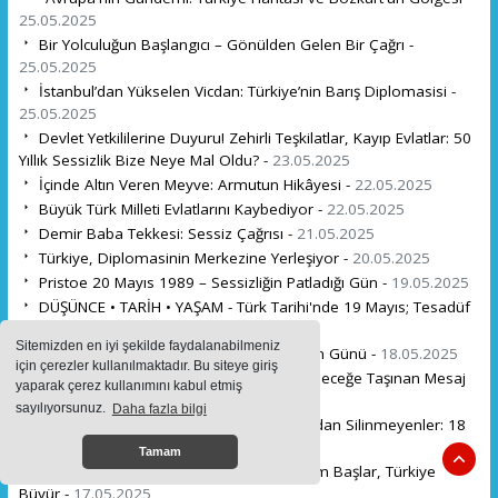
25.05.2025
Bir Yolculuğun Başlangıcı – Gönülden Gelen Bir Çağrı -
25.05.2025
İstanbul’dan Yükselen Vicdan: Türkiye’nin Barış Diplomasisi -
25.05.2025
Devlet Yetkililerine Duyuru! Zehirli Teşkilatlar, Kayıp Evlatlar: 50
Yıllık Sessizlik Bize Neye Mal Oldu? -
23.05.2025
İçinde Altın Veren Meyve: Armutun Hikâyesi -
22.05.2025
Büyük Türk Milleti Evlatlarını Kaybediyor -
22.05.2025
Demir Baba Tekkesi: Sessiz Çağrısı -
21.05.2025
Türkiye, Diplomasinin Merkezine Yerleşiyor -
20.05.2025
Pristoe 20 Mayıs 1989 – Sessizliğin Patladığı Gün -
19.05.2025
DÜŞÜNCE • TARİH • YAŞAM - Türk Tarihi'nde 19 Mayıs; Tesadüf
mü Alınyazısı mı? -
19.05.2025
Sitemizden en iyi şekilde faydalanabilmeniz
19 Mayıs: Gençliğe Emanet Edilen Dirilişin Günü -
18.05.2025
için çerezler kullanılmaktadır. Bu siteye giriş
19 Mayıs: Hafızası Silinen Direniş mi, Geleceğe Taşınan Mesaj
yaparak çerez kullanımını kabul etmiş
mı? -
18.05.2025
sayılıyorsunuz.
Daha fazla bilgi
Bir Haritadan Silinenler Değil, Bir Vicdandan Silinmeyenler: 18
Mayıs -
18.05.2025
Tamam
Terörün Bittiği Yerde Hayat Başlar, Yatırım Başlar, Türkiye
Büyür -
17.05.2025