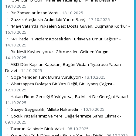
19.10.2025
Bir Zamanlar İnsan Vardı -
18.10.2025
Gazze: Ateşkesin Ardındaki Yarım Barış -
17.10.2025
“Mavi Vatan’da Yükselen Ses: Dosta Güven, Düşmana Korku” -
16.10.2025
"41 İrade, 1 Vicdan: Kocaeli’den Türkiye’ye Umut Çağrısı" -
14.10.2025
Bir Nesli Kaybediyoruz: Görmezden Gelinen Yangın -
14.10.2025
ABD Dün Kapıları Kapatan, Bugün Vicdan Tiyatrosu Yapan
Devlet -
14.10.2025
Göğe Yeniden Türk Mührü Vuruluyor! -
13.10.2025
Whatsapp’ta Dolaşan Bir Yazı Değil, Bir Uyanış Çağrısı -
12.10.2025
Hakan Fidan Gerçeği Söylüyorsa, Bu Millet De Gereğini Yapar! -
11.10.2025
Gaziye Saygısızlık, Millete Hakarettir! -
10.10.2025
Çocuk Yazarlarımız ve Yerel Değerlerimize Sahip Çıkmak -
09.10.2025
Turan’ın Kalbinde Birlik Vakti -
08.10.2025
Kocaeli’de Türk Dünyasıyla Birlikte Yeniden Diriliş -
06.10.2025