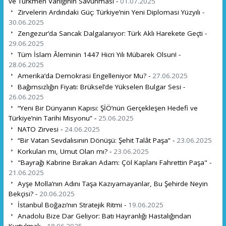
ve Türkmen Varlığının Savunması -
01.07.2025
Zirvelerin Ardındaki Güç: Türkiye’nin Yeni Diplomasi Yüzyılı -
30.06.2025
Zengezur’da Sancak Dalgalanıyor: Türk Aklı Harekete Geçti -
29.06.2025
Tüm İslam Âleminin 1447 Hicri Yılı Mübarek Olsun! -
28.06.2025
Amerika’da Demokrasi Engelleniyor Mu? -
27.06.2025
Bağımsızlığın Fiyatı: Brüksel’de Yükselen Bulgar Sesi -
26.06.2025
“Yeni Bir Dünyanın Kapısı: ŞİÖ’nün Gerçekleşen Hedefi ve
Türkiye’nin Tarihi Misyonu” -
25.06.2025
NATO Zirvesi -
24.06.2025
“Bir Vatan Sevdalısının Dönüşü: Şehit Talât Paşa” -
23.06.2025
Korkulan mı, Umut Olan mı? -
23.06.2025
"Bayrağı Kabrine Bırakan Adam: Çöl Kaplanı Fahrettin Paşa" -
21.06.2025
Ayşe Molla’nın Adını Taşa Kazıyamayanlar, Bu Şehirde Neyin
Bekçisi? -
20.06.2025
İstanbul Boğazı’nın Stratejik Ritmi -
19.06.2025
Anadolu Bize Dar Geliyor: Batı Hayranlığı Hastalığından
Kurtulmak -
18.06.2025