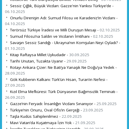
Sessiz Çığlık, Büyük Vicdan: Gazze'nin Yankısı Türkiye’de -
06.10.2025
Onurlu Direnişin Adı: Sumud Filosu ve Karadeniz’in Vicdanı -
04.10.2025
Terörsüz Türkiye İradesi ve Milli Duruşun Mesajı -
02.10.2025
Sumud Filosu’na Saldırı ve Vicdanın İmtihanı -
02.10.2025
Savaşın Sessiz Sandığı - Ukrayna’nın Komşuları Neyi Oyladı? -
01.10.2025
Kitap Raftaysa Millet Uykudadır -
30.09.2025
Tarihi Unutan, Tuzakta Uyanır -
29.09.2025
Rotayı Ankara Çizer: Ne Batı’ya Yanaşık Ne Doğu’ya Yedek -
28.09.2025
Gök Kubbenin Kalkanı: Türk’ün Hisarı, Turan’ın Nefesi -
27.09.2025
Kızıl Elma Mefküresi: Türk Dünyasının Bağımsızlık Teminatı -
26.09.2025
Gazze’nin Feryadı: İnsanlığın Vicdanı Sınanıyor -
25.09.2025
Türkiye’nin Onuru, Oval Ofis’in Gerçeği -
23.09.2025
Taşla Kudüs Sahiplenilmez -
22.09.2025
Mavi Vatan’da Kuşatmaya İzin Yok -
21.09.2025
İsrail’in Tuzakları ve Türkiye’nin Hazırlığı -
20.09.2025