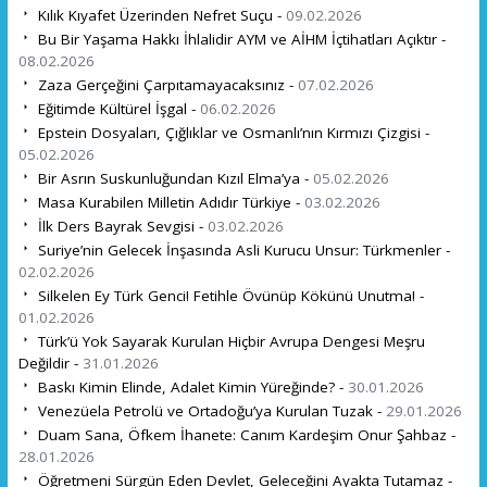
Kılık Kıyafet Üzerinden Nefret Suçu -
09.02.2026
Bu Bir Yaşama Hakkı İhlalidir AYM ve AİHM İçtihatları Açıktır -
08.02.2026
Zaza Gerçeğini Çarpıtamayacaksınız -
07.02.2026
Eğitimde Kültürel İşgal -
06.02.2026
Epstein Dosyaları, Çığlıklar ve Osmanlı’nın Kırmızı Çizgisi -
05.02.2026
Bir Asrın Suskunluğundan Kızıl Elma’ya -
05.02.2026
Masa Kurabilen Milletin Adıdır Türkiye -
03.02.2026
İlk Ders Bayrak Sevgisi -
03.02.2026
Suriye’nin Gelecek İnşasında Asli Kurucu Unsur: Türkmenler -
02.02.2026
Silkelen Ey Türk Genci! Fetihle Övünüp Kökünü Unutma! -
01.02.2026
Türk’ü Yok Sayarak Kurulan Hiçbir Avrupa Dengesi Meşru
Değildir -
31.01.2026
Baskı Kimin Elinde, Adalet Kimin Yüreğinde? -
30.01.2026
Venezüela Petrolü ve Ortadoğu’ya Kurulan Tuzak -
29.01.2026
Duam Sana, Öfkem İhanete: Canım Kardeşim Onur Şahbaz -
28.01.2026
Öğretmeni Sürgün Eden Devlet, Geleceğini Ayakta Tutamaz -