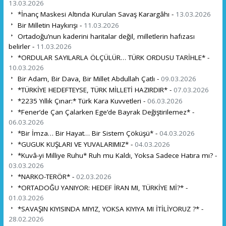
13.03.2026
*İnanç Maskesi Altında Kurulan Savaş Karargâhı -
13.03.2026
Bir Milletin Haykırışı -
11.03.2026
Ortadoğu’nun kaderini haritalar değil, milletlerin hafızası
belirler -
11.03.2026
*ORDULAR SAYILARLA ÖLÇÜLÜR… TÜRK ORDUSU TARİHLE* -
10.03.2026
Bir Adam, Bir Dava, Bir Millet Abdullah Çatlı -
09.03.2026
*TÜRKİYE HEDEFTEYSE, TÜRK MİLLETİ HAZIRDIR* -
07.03.2026
*2235 Yıllık Çınar:* Türk Kara Kuvvetleri -
06.03.2026
*Fener’de Çan Çalarken Ege’de Bayrak Değiştirilemez* -
06.03.2026
*Bir İmza… Bir Hayat… Bir Sistem Çöküşü* -
04.03.2026
*GUGUK KUŞLARI VE YUVALARIMIZ* -
04.03.2026
*Kuvâ-yi Milliye Ruhu* Ruh mu Kaldı, Yoksa Sadece Hatıra mı? -
03.03.2026
*NARKO-TERÖR* -
02.03.2026
*ORTADOĞU YANIYOR: HEDEF İRAN MI, TÜRKİYE Mİ?* -
01.03.2026
*SAVAŞIN KIYISINDA MIYIZ, YOKSA KIYIYA MI İTİLİYORUZ ?* -
28.02.2026