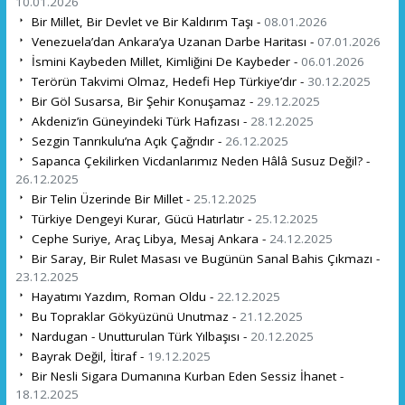
10.01.2026
Bir Millet, Bir Devlet ve Bir Kaldırım Taşı -
08.01.2026
Venezuela’dan Ankara’ya Uzanan Darbe Haritası -
07.01.2026
İsmini Kaybeden Millet, Kimliğini De Kaybeder -
06.01.2026
Terörün Takvimi Olmaz, Hedefi Hep Türkiye’dır -
30.12.2025
Bir Göl Susarsa, Bir Şehir Konuşamaz -
29.12.2025
Akdeniz’in Güneyindeki Türk Hafızası -
28.12.2025
Sezgin Tanrıkulu’na Açık Çağrıdır -
26.12.2025
Sapanca Çekilirken Vicdanlarımız Neden Hâlâ Susuz Değil? -
26.12.2025
Bir Telin Üzerinde Bir Millet -
25.12.2025
Türkiye Dengeyi Kurar, Gücü Hatırlatır -
25.12.2025
Cephe Suriye, Araç Libya, Mesaj Ankara -
24.12.2025
Bir Saray, Bir Rulet Masası ve Bugünün Sanal Bahis Çıkmazı -
23.12.2025
Hayatımı Yazdım, Roman Oldu -
22.12.2025
Bu Topraklar Gökyüzünü Unutmaz -
21.12.2025
Nardugan - Unutturulan Türk Yılbaşısı -
20.12.2025
Bayrak Değil, İtiraf -
19.12.2025
Bir Nesli Sigara Dumanına Kurban Eden Sessiz İhanet -
18.12.2025