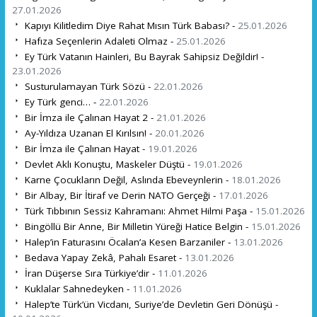
27.01.2026
Kapıyı Kilitledim Diye Rahat Mısın Türk Babası? -
25.01.2026
Hafıza Seçenlerin Adaleti Olmaz -
25.01.2026
Ey Türk Vatanın Hainleri, Bu Bayrak Sahipsiz Değildir! -
23.01.2026
Susturulamayan Türk Sözü -
22.01.2026
Ey Türk genci… -
22.01.2026
Bir İmza ile Çalınan Hayat 2 -
21.01.2026
Ay-Yıldıza Uzanan El Kırılsın! -
20.01.2026
Bir İmza ile Çalınan Hayat -
19.01.2026
Devlet Aklı Konuştu, Maskeler Düştü -
19.01.2026
Karne Çocukların Değil, Aslında Ebeveynlerin -
18.01.2026
Bir Albay, Bir İtiraf ve Derin NATO Gerçeği -
17.01.2026
Türk Tıbbının Sessiz Kahramanı: Ahmet Hilmi Paşa -
15.01.2026
Bingöllü Bir Anne, Bir Milletin Yüreği Hatice Belgin -
15.01.2026
Halep’in Faturasını Öcalan’a Kesen Barzaniler -
13.01.2026
Bedava Yapay Zekâ, Pahalı Esaret -
13.01.2026
İran Düşerse Sıra Türkiye’dir -
11.01.2026
Kuklalar Sahnedeyken -
11.01.2026
Halep’te Türk’ün Vicdanı, Suriye’de Devletin Geri Dönüşü -