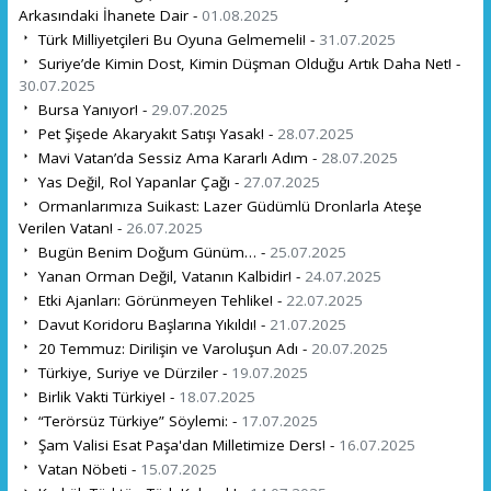
Arkasındaki İhanete Dair -
01.08.2025
Türk Milliyetçileri Bu Oyuna Gelmemeli! -
31.07.2025
Suriye’de Kimin Dost, Kimin Düşman Olduğu Artık Daha Net! -
30.07.2025
Bursa Yanıyor! -
29.07.2025
Pet Şişede Akaryakıt Satışı Yasak! -
28.07.2025
Mavi Vatan’da Sessiz Ama Kararlı Adım -
28.07.2025
Yas Değil, Rol Yapanlar Çağı -
27.07.2025
Ormanlarımıza Suikast: Lazer Güdümlü Dronlarla Ateşe
Verilen Vatan! -
26.07.2025
Bugün Benim Doğum Günüm… -
25.07.2025
Yanan Orman Değil, Vatanın Kalbidir! -
24.07.2025
Etki Ajanları: Görünmeyen Tehlike! -
22.07.2025
Davut Koridoru Başlarına Yıkıldı! -
21.07.2025
20 Temmuz: Dirilişin ve Varoluşun Adı -
20.07.2025
Türkiye, Suriye ve Dürziler -
19.07.2025
Birlik Vakti Türkiye! -
18.07.2025
“Terörsüz Türkiye” Söylemi: -
17.07.2025
Şam Valisi Esat Paşa'dan Milletimize Ders! -
16.07.2025
Vatan Nöbeti -
15.07.2025