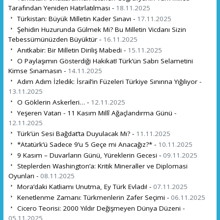
Tarafından Yeniden Hatırlatılması -
18.11.2025
Türkistan: Büyük Milletin Kader Sınavı -
17.11.2025
Şehidin Huzurunda Gülmek Mi? Bu Milletin Vicdanı Sizin
Tebessümünüzden Büyüktür -
16.11.2025
Anıtkabir: Bir Milletin Diriliş Mabedi -
15.11.2025
O Paylaşımın Gösterdiği Hakikat! Türk’ün Sabrı Selametini
Kimse Sınamasın -
14.11.2025
Adım Adım İzledik: İsrail’in Füzeleri Türkiye Sınırına Yığılıyor -
13.11.2025
O Göklerin Askerleri… -
12.11.2025
Yeşeren Vatan - 11 Kasım Millî Ağaçlandırma Günü -
12.11.2025
Türk’ün Sesi Bağdat’ta Duyulacak Mı? -
11.11.2025
*Atatürk’ü Sadece 9’u 5 Geçe mi Anacağız?* -
10.11.2025
9 Kasım – Duvarların Günü, Yüreklerin Gecesi -
09.11.2025
Steplerden Washington’a: Kritik Mineraller ve Diplomasi
Oyunları -
08.11.2025
Mora’daki Katliamı Unutma, Ey Türk Evladı! -
07.11.2025
Kenetlenme Zamanı: Türkmenlerin Zafer Seçimi -
06.11.2025
Cicero Teorisi: 2000 Yıldır Değişmeyen Dünya Düzeni -
05.11.2025