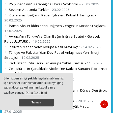
26 Şubat 1992: Karabağ'da Hocalı Soykırımı. -
26.02.2025
Sevakin Adasında Türkler -
23.02.2025
Kıtalararası Bağların Kadim Şifreleri: Kutsal T Tamgası. -
20.02.2025
İran'ın Absürt İddialarına Rağmen Zengezur Koridoru Açılacak -
17.02.2025
Avrupa'nın Türkiye'ye Olan Bağımlılığı ve Stratejik Gelecek
Rafet ULUTÜRK . -
16.02.2025
Pislikten Medeniyete: Avrupa Nasıl Arayı Açtı? -
14.02.2025
Türkiye ve Pakistan'dan Dev Petrol Anlaşması: Yeni Enerji
Stratejisi! -
12.02.2025
Karlı İstanbul'da Tarihi Bir Avrupa Yakası Gezisi. -
11.02.2025
Zeki Müren'in Çanakkale Abidesi'ne Katkısı: Sanatın Toplumsal
Sorumluluğu. -
11.02.2025
Sitemizden en iyi şekilde faydalanabilmeniz
Bugün günlerden 10 ŞUBAT -
09.02.2025
için çerezler kullanılmaktadır. Bu siteye giriş
İyiliğin Coğrafyası: -
06.02.2025
yaparak çerez kullanımını kabul etmiş
Trump'ın İfşaları ve Türkiye'nin Yeni Dönemi: Dünya Değişiyor.
sayılıyorsunuz.
Daha fazla bilgi
-
30.01.2025
Divanü Lügati't-Türk'ü Dünyaya Anlatmak. -
28.01.2025
Tamam
Vermeyi Öğretmek: Çocuklarımıza En Büyük Miras. -
27.01.2025