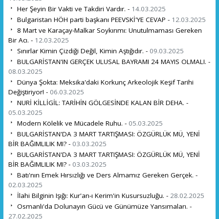
Her Şeyin Bir Vakti ve Takdiri Vardır. -
14.03.2025
Bulgaristan HÖH parti başkanı PEEVSKİ'YE CEVAP -
12.03.2025
8 Mart ve Karaçay-Malkar Soykırımı: Unutulmaması Gereken
Bir Acı. -
12.03.2025
Sınırlar Kimin Çizdiği Değil, Kimin Aştığıdır. -
09.03.2025
BULGARİSTAN'IN GERÇEK ULUSAL BAYRAMI 24 MAYIS OLMALI. -
08.03.2025
Dünya Şokta: Meksika'daki Korkunç Arkeolojik Keşif Tarihi
Değiştiriyor! -
06.03.2025
NURİ KİLLİGİL: TARİHİN GÖLGESİNDE KALAN BİR DEHA. -
05.03.2025
Modern Kölelik ve Mücadele Ruhu. -
05.03.2025
BULGARİSTAN'DA 3 MART TARTIŞMASI: ÖZGÜRLÜK MÜ, YENİ
BİR BAĞIMLILIK MI? -
03.03.2025
BULGARİSTAN'DA 3 MART TARTIŞMASI: ÖZGÜRLÜK MÜ, YENİ
BİR BAĞIMLILIK MI? -
03.03.2025
Batı'nın Emek Hırsızlığı ve Ders Almamız Gereken Gerçek. -
02.03.2025
İlahi Bilginin Işığı: Kur'an-ı Kerim'in Kusursuzluğu. -
28.02.2025
Osmanlı'da Dolunayın Gücü ve Günümüze Yansımaları. -
27.02.2025