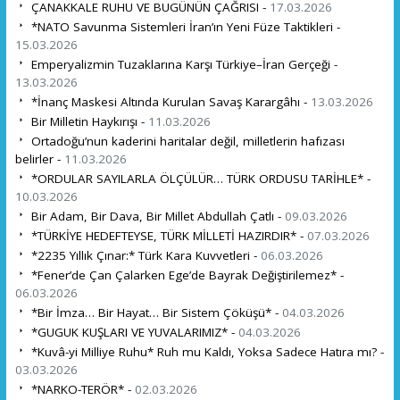
ÇANAKKALE RUHU VE BUGÜNÜN ÇAĞRISI -
17.03.2026
*NATO Savunma Sistemleri İran’ın Yeni Füze Taktikleri -
15.03.2026
Emperyalizmin Tuzaklarına Karşı Türkiye–İran Gerçeği -
13.03.2026
*İnanç Maskesi Altında Kurulan Savaş Karargâhı -
13.03.2026
Bir Milletin Haykırışı -
11.03.2026
Ortadoğu’nun kaderini haritalar değil, milletlerin hafızası
belirler -
11.03.2026
*ORDULAR SAYILARLA ÖLÇÜLÜR… TÜRK ORDUSU TARİHLE* -
10.03.2026
Bir Adam, Bir Dava, Bir Millet Abdullah Çatlı -
09.03.2026
*TÜRKİYE HEDEFTEYSE, TÜRK MİLLETİ HAZIRDIR* -
07.03.2026
*2235 Yıllık Çınar:* Türk Kara Kuvvetleri -
06.03.2026
*Fener’de Çan Çalarken Ege’de Bayrak Değiştirilemez* -
06.03.2026
*Bir İmza… Bir Hayat… Bir Sistem Çöküşü* -
04.03.2026
*GUGUK KUŞLARI VE YUVALARIMIZ* -
04.03.2026
*Kuvâ-yi Milliye Ruhu* Ruh mu Kaldı, Yoksa Sadece Hatıra mı? -
03.03.2026
*NARKO-TERÖR* -
02.03.2026