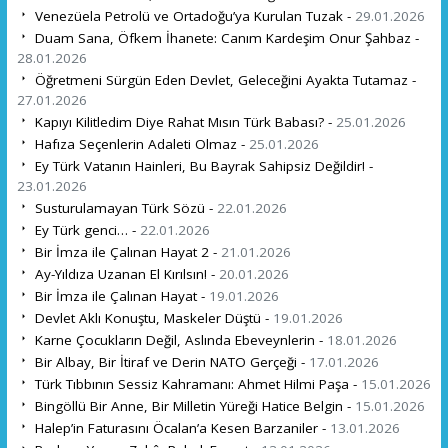
Venezüela Petrolü ve Ortadoğu’ya Kurulan Tuzak -
29.01.2026
Duam Sana, Öfkem İhanete: Canım Kardeşim Onur Şahbaz -
28.01.2026
Öğretmeni Sürgün Eden Devlet, Geleceğini Ayakta Tutamaz -
27.01.2026
Kapıyı Kilitledim Diye Rahat Mısın Türk Babası? -
25.01.2026
Hafıza Seçenlerin Adaleti Olmaz -
25.01.2026
Ey Türk Vatanın Hainleri, Bu Bayrak Sahipsiz Değildir! -
23.01.2026
Susturulamayan Türk Sözü -
22.01.2026
Ey Türk genci… -
22.01.2026
Bir İmza ile Çalınan Hayat 2 -
21.01.2026
Ay-Yıldıza Uzanan El Kırılsın! -
20.01.2026
Bir İmza ile Çalınan Hayat -
19.01.2026
Devlet Aklı Konuştu, Maskeler Düştü -
19.01.2026
Karne Çocukların Değil, Aslında Ebeveynlerin -
18.01.2026
Bir Albay, Bir İtiraf ve Derin NATO Gerçeği -
17.01.2026
Türk Tıbbının Sessiz Kahramanı: Ahmet Hilmi Paşa -
15.01.2026
Bingöllü Bir Anne, Bir Milletin Yüreği Hatice Belgin -
15.01.2026
Halep’in Faturasını Öcalan’a Kesen Barzaniler -
13.01.2026