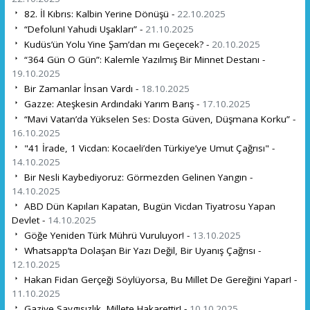
82. İl Kıbrıs: Kalbin Yerine Dönüşü -
22.10.2025
“Defolun! Yahudi Uşakları” -
21.10.2025
Kudüs’ün Yolu Yine Şam’dan mı Geçecek? -
20.10.2025
“364 Gün O Gün”: Kalemle Yazılmış Bir Minnet Destanı -
19.10.2025
Bir Zamanlar İnsan Vardı -
18.10.2025
Gazze: Ateşkesin Ardındaki Yarım Barış -
17.10.2025
“Mavi Vatan’da Yükselen Ses: Dosta Güven, Düşmana Korku” -
16.10.2025
"41 İrade, 1 Vicdan: Kocaeli’den Türkiye’ye Umut Çağrısı" -
14.10.2025
Bir Nesli Kaybediyoruz: Görmezden Gelinen Yangın -
14.10.2025
ABD Dün Kapıları Kapatan, Bugün Vicdan Tiyatrosu Yapan
Devlet -
14.10.2025
Göğe Yeniden Türk Mührü Vuruluyor! -
13.10.2025
Whatsapp’ta Dolaşan Bir Yazı Değil, Bir Uyanış Çağrısı -
12.10.2025
Hakan Fidan Gerçeği Söylüyorsa, Bu Millet De Gereğini Yapar! -
11.10.2025
Gaziye Saygısızlık, Millete Hakarettir! -
10.10.2025