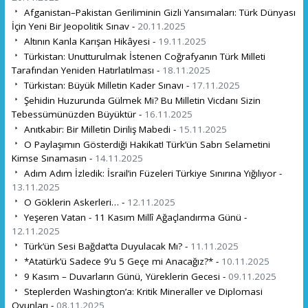
Afganistan–Pakistan Geriliminin Gizli Yansımaları: Türk Dünyası
İçin Yeni Bir Jeopolitik Sınav -
20.11.2025
Altının Kanla Karışan Hikâyesi -
19.11.2025
Türkistan: Unutturulmak İstenen Coğrafyanın Türk Milleti
Tarafından Yeniden Hatırlatılması -
18.11.2025
Türkistan: Büyük Milletin Kader Sınavı -
17.11.2025
Şehidin Huzurunda Gülmek Mi? Bu Milletin Vicdanı Sizin
Tebessümünüzden Büyüktür -
16.11.2025
Anıtkabir: Bir Milletin Diriliş Mabedi -
15.11.2025
O Paylaşımın Gösterdiği Hakikat! Türk’ün Sabrı Selametini
Kimse Sınamasın -
14.11.2025
Adım Adım İzledik: İsrail’in Füzeleri Türkiye Sınırına Yığılıyor -
13.11.2025
O Göklerin Askerleri… -
12.11.2025
Yeşeren Vatan - 11 Kasım Millî Ağaçlandırma Günü -
12.11.2025
Türk’ün Sesi Bağdat’ta Duyulacak Mı? -
11.11.2025
*Atatürk’ü Sadece 9’u 5 Geçe mi Anacağız?* -
10.11.2025
9 Kasım – Duvarların Günü, Yüreklerin Gecesi -
09.11.2025
Steplerden Washington’a: Kritik Mineraller ve Diplomasi
Oyunları -
08.11.2025