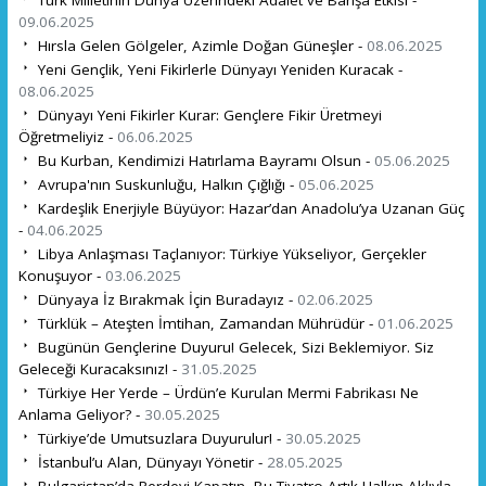
09.06.2025
Hırsla Gelen Gölgeler, Azimle Doğan Güneşler -
08.06.2025
Yeni Gençlik, Yeni Fikirlerle Dünyayı Yeniden Kuracak -
08.06.2025
Dünyayı Yeni Fikirler Kurar: Gençlere Fikir Üretmeyi
Öğretmeliyiz -
06.06.2025
Bu Kurban, Kendimizi Hatırlama Bayramı Olsun -
05.06.2025
Avrupa'nın Suskunluğu, Halkın Çığlığı -
05.06.2025
Kardeşlik Enerjiyle Büyüyor: Hazar’dan Anadolu’ya Uzanan Güç
-
04.06.2025
Libya Anlaşması Taçlanıyor: Türkiye Yükseliyor, Gerçekler
Konuşuyor -
03.06.2025
Dünyaya İz Bırakmak İçin Buradayız -
02.06.2025
Türklük – Ateşten İmtihan, Zamandan Mührüdür -
01.06.2025
Bugünün Gençlerine Duyuru! Gelecek, Sizi Beklemiyor. Siz
Geleceği Kuracaksınız! -
31.05.2025
Türkiye Her Yerde – Ürdün’e Kurulan Mermi Fabrikası Ne
Anlama Geliyor? -
30.05.2025
Türkiye’de Umutsuzlara Duyurulur! -
30.05.2025
İstanbul’u Alan, Dünyayı Yönetir -
28.05.2025
Bulgaristan’da Perdeyi Kapatın, Bu Tiyatro Artık Halkın Aklıyla