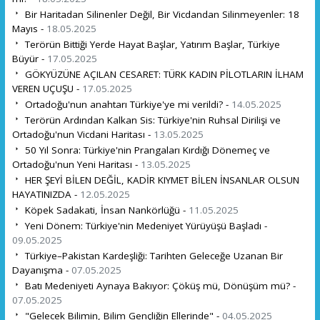
Bir Haritadan Silinenler Değil, Bir Vicdandan Silinmeyenler: 18
Mayıs -
18.05.2025
Terörün Bittiği Yerde Hayat Başlar, Yatırım Başlar, Türkiye
Büyür -
17.05.2025
GÖKYÜZÜNE AÇILAN CESARET: TÜRK KADIN PİLOTLARIN İLHAM
VEREN UÇUŞU -
17.05.2025
Ortadoğu'nun anahtarı Türkiye'ye mi verildi? -
14.05.2025
Terörün Ardından Kalkan Sis: Türkiye'nin Ruhsal Dirilişi ve
Ortadoğu'nun Vicdani Haritası -
13.05.2025
50 Yıl Sonra: Türkiye'nin Prangaları Kırdığı Dönemeç ve
Ortadoğu'nun Yeni Haritası -
13.05.2025
HER ŞEYİ BİLEN DEĞİL, KADİR KIYMET BİLEN İNSANLAR OLSUN
HAYATINIZDA -
12.05.2025
Köpek Sadakati, İnsan Nankörlüğü -
11.05.2025
Yeni Dönem: Türkiye'nin Medeniyet Yürüyüşü Başladı -
09.05.2025
Türkiye–Pakistan Kardeşliği: Tarihten Geleceğe Uzanan Bir
Dayanışma -
07.05.2025
Batı Medeniyeti Aynaya Bakıyor: Çöküş mü, Dönüşüm mü? -
07.05.2025
"Gelecek Bilimin, Bilim Gençliğin Ellerinde" -
04.05.2025