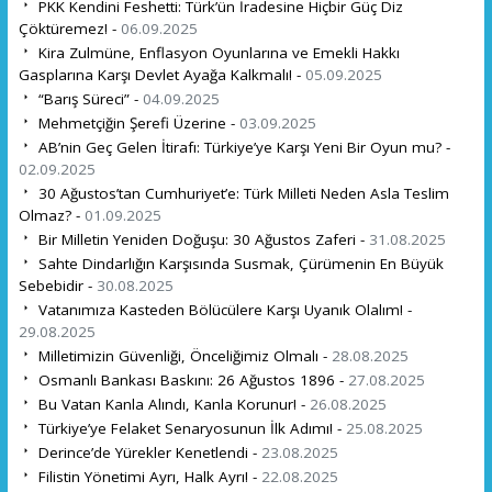
PKK Kendini Feshetti: Türk’ün İradesine Hiçbir Güç Diz
Çöktüremez! -
06.09.2025
Kira Zulmüne, Enflasyon Oyunlarına ve Emekli Hakkı
Gasplarına Karşı Devlet Ayağa Kalkmalı! -
05.09.2025
“Barış Süreci” -
04.09.2025
Mehmetçiğin Şerefi Üzerine -
03.09.2025
AB’nin Geç Gelen İtirafı: Türkiye’ye Karşı Yeni Bir Oyun mu? -
02.09.2025
30 Ağustos’tan Cumhuriyet’e: Türk Milleti Neden Asla Teslim
Olmaz? -
01.09.2025
Bir Milletin Yeniden Doğuşu: 30 Ağustos Zaferi -
31.08.2025
Sahte Dindarlığın Karşısında Susmak, Çürümenin En Büyük
Sebebidir -
30.08.2025
Vatanımıza Kasteden Bölücülere Karşı Uyanık Olalım! -
29.08.2025
Milletimizin Güvenliği, Önceliğimiz Olmalı -
28.08.2025
Osmanlı Bankası Baskını: 26 Ağustos 1896 -
27.08.2025
Bu Vatan Kanla Alındı, Kanla Korunur! -
26.08.2025
Türkiye’ye Felaket Senaryosunun İlk Adımı! -
25.08.2025
Derince’de Yürekler Kenetlendi -
23.08.2025
Filistin Yönetimi Ayrı, Halk Ayrı! -
22.08.2025