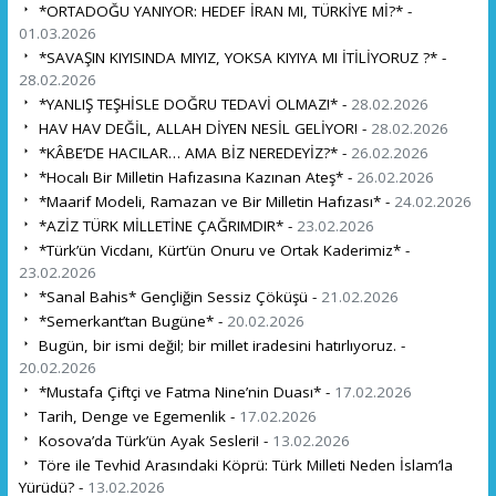
*ORTADOĞU YANIYOR: HEDEF İRAN MI, TÜRKİYE Mİ?* -
01.03.2026
*SAVAŞIN KIYISINDA MIYIZ, YOKSA KIYIYA MI İTİLİYORUZ ?* -
28.02.2026
*YANLIŞ TEŞHİSLE DOĞRU TEDAVİ OLMAZ!* -
28.02.2026
HAV HAV DEĞİL, ALLAH DİYEN NESİL GELİYOR! -
28.02.2026
*KÂBE’DE HACILAR… AMA BİZ NEREDEYİZ?* -
26.02.2026
*Hocalı Bir Milletin Hafızasına Kazınan Ateş* -
26.02.2026
*Maarif Modeli, Ramazan ve Bir Milletin Hafızası* -
24.02.2026
*AZİZ TÜRK MİLLETİNE ÇAĞRIMDIR* -
23.02.2026
*Türk’ün Vicdanı, Kürt’ün Onuru ve Ortak Kaderimiz* -
23.02.2026
*Sanal Bahis* Gençliğin Sessiz Çöküşü -
21.02.2026
*Semerkant’tan Bugüne* -
20.02.2026
Bugün, bir ismi değil; bir millet iradesini hatırlıyoruz. -
20.02.2026
*Mustafa Çiftçi ve Fatma Nine’nin Duası* -
17.02.2026
Tarih, Denge ve Egemenlik -
17.02.2026
Kosova’da Türk’ün Ayak Sesleri! -
13.02.2026
Töre ile Tevhid Arasındaki Köprü: Türk Milleti Neden İslam’la
Yürüdü? -
13.02.2026