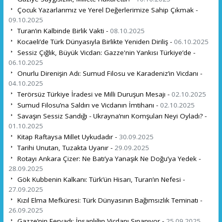
Çocuk Yazarlarımız ve Yerel Değerlerimize Sahip Çıkmak -
09.10.2025
Turan’ın Kalbinde Birlik Vakti -
08.10.2025
Kocaeli’de Türk Dünyasıyla Birlikte Yeniden Diriliş -
06.10.2025
Sessiz Çığlık, Büyük Vicdan: Gazze'nin Yankısı Türkiye’de -
06.10.2025
Onurlu Direnişin Adı: Sumud Filosu ve Karadeniz’in Vicdanı -
04.10.2025
Terörsüz Türkiye İradesi ve Milli Duruşun Mesajı -
02.10.2025
Sumud Filosu’na Saldırı ve Vicdanın İmtihanı -
02.10.2025
Savaşın Sessiz Sandığı - Ukrayna’nın Komşuları Neyi Oyladı? -
01.10.2025
Kitap Raftaysa Millet Uykudadır -
30.09.2025
Tarihi Unutan, Tuzakta Uyanır -
29.09.2025
Rotayı Ankara Çizer: Ne Batı’ya Yanaşık Ne Doğu’ya Yedek -
28.09.2025
Gök Kubbenin Kalkanı: Türk’ün Hisarı, Turan’ın Nefesi -
27.09.2025
Kızıl Elma Mefküresi: Türk Dünyasının Bağımsızlık Teminatı -
26.09.2025
Gazze’nin Feryadı: İnsanlığın Vicdanı Sınanıyor -
25.09.2025