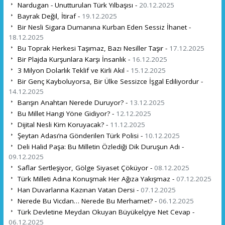
Nardugan - Unutturulan Türk Yılbaşısı -
20.12.2025
Bayrak Değil, İtiraf -
19.12.2025
Bir Nesli Sigara Dumanına Kurban Eden Sessiz İhanet -
18.12.2025
Bu Toprak Herkesi Taşımaz, Bazı Nesiller Taşır -
17.12.2025
Bir Plajda Kurşunlara Karşı İnsanlık -
16.12.2025
3 Milyon Dolarlık Teklif ve Kirli Akıl -
15.12.2025
Bir Genç Kayboluyorsa, Bir Ülke Sessizce İşgal Ediliyordur -
14.12.2025
Barışın Anahtarı Nerede Duruyor? -
13.12.2025
Bu Millet Hangi Yöne Gidiyor? -
12.12.2025
Dijital Nesli Kim Koruyacak? -
11.12.2025
Şeytan Adası’na Gönderilen Türk Polisi -
10.12.2025
Deli Halid Paşa: Bu Milletin Özlediği Dik Duruşun Adı -
09.12.2025
Saflar Sertleşiyor, Gölge Siyaset Çöküyor -
08.12.2025
Türk Milleti Adına Konuşmak Her Ağıza Yakışmaz -
07.12.2025
Han Duvarlarına Kazınan Vatan Dersi -
07.12.2025
Nerede Bu Vicdan… Nerede Bu Merhamet? -
06.12.2025
Türk Devletine Meydan Okuyan Büyükelçiye Net Cevap -
06.12.2025