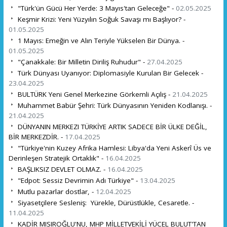
"Türk'ün Gücü Her Yerde: 3 Mayıs'tan Geleceğe" -
02.05.2025
Keşmir Krizi: Yeni Yüzyılın Soğuk Savaşı mı Başlıyor? -
01.05.2025
1 Mayıs: Emeğin ve Alın Teriyle Yükselen Bir Dünya. -
01.05.2025
"Çanakkale: Bir Milletin Diriliş Ruhudur" -
27.04.2025
Türk Dünyası Uyanıyor: Diplomasiyle Kurulan Bir Gelecek -
23.04.2025
BULTÜRK Yeni Genel Merkezine Görkemli Açılış -
21.04.2025
Muhammet Babür Şehri: Türk Dünyasının Yeniden Kodlanışı. -
21.04.2025
DÜNYANIN MERKEZI TÜRKİYE ARTIK SADECE BİR ÜLKE DEĞİL,
BİR MERKEZDİR. -
17.04.2025
"Türkiye'nin Kuzey Afrika Hamlesi: Libya'da Yeni Askerî Üs ve
Derinleşen Stratejik Ortaklık" -
16.04.2025
BAŞLIKSIZ DEVLET OLMAZ. -
16.04.2025
"Edpot: Sessiz Devrimin Adı Türkiye" -
13.04.2025
Mutlu pazarlar dostlar, -
12.04.2025
Siyasetçilere Sesleniş: Yürekle, Dürüstlükle, Cesaretle. -
11.04.2025
KADİR MISIROĞLU'NU, MHP MİLLETVEKİLİ YÜCEL BULUT'TAN