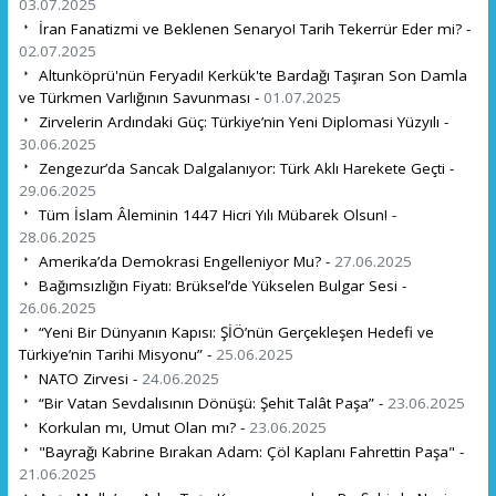
03.07.2025
İran Fanatizmi ve Beklenen Senaryo! Tarih Tekerrür Eder mi? -
02.07.2025
Altunköprü'nün Feryadı! Kerkük'te Bardağı Taşıran Son Damla
ve Türkmen Varlığının Savunması -
01.07.2025
Zirvelerin Ardındaki Güç: Türkiye’nin Yeni Diplomasi Yüzyılı -
30.06.2025
Zengezur’da Sancak Dalgalanıyor: Türk Aklı Harekete Geçti -
29.06.2025
Tüm İslam Âleminin 1447 Hicri Yılı Mübarek Olsun! -
28.06.2025
Amerika’da Demokrasi Engelleniyor Mu? -
27.06.2025
Bağımsızlığın Fiyatı: Brüksel’de Yükselen Bulgar Sesi -
26.06.2025
“Yeni Bir Dünyanın Kapısı: ŞİÖ’nün Gerçekleşen Hedefi ve
Türkiye’nin Tarihi Misyonu” -
25.06.2025
NATO Zirvesi -
24.06.2025
“Bir Vatan Sevdalısının Dönüşü: Şehit Talât Paşa” -
23.06.2025
Korkulan mı, Umut Olan mı? -
23.06.2025
"Bayrağı Kabrine Bırakan Adam: Çöl Kaplanı Fahrettin Paşa" -
21.06.2025