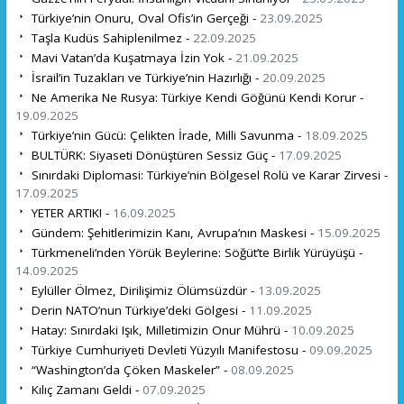
Türkiye’nin Onuru, Oval Ofis’in Gerçeği -
23.09.2025
Taşla Kudüs Sahiplenilmez -
22.09.2025
Mavi Vatan’da Kuşatmaya İzin Yok -
21.09.2025
İsrail’in Tuzakları ve Türkiye’nin Hazırlığı -
20.09.2025
Ne Amerika Ne Rusya: Türkiye Kendi Göğünü Kendi Korur -
19.09.2025
Türkiye’nin Gücü: Çelikten İrade, Milli Savunma -
18.09.2025
BULTÜRK: Siyaseti Dönüştüren Sessiz Güç -
17.09.2025
Sınırdaki Diplomasi: Türkiye’nin Bölgesel Rolü ve Karar Zirvesi -
17.09.2025
YETER ARTIK! -
16.09.2025
Gündem: Şehitlerimizin Kanı, Avrupa’nın Maskesi -
15.09.2025
Türkmeneli’nden Yörük Beylerine: Söğüt’te Birlik Yürüyüşü -
14.09.2025
Eylüller Ölmez, Dirilişimiz Ölümsüzdür -
13.09.2025
Derin NATO’nun Türkiye’deki Gölgesi -
11.09.2025
Hatay: Sınırdaki Işık, Milletimizin Onur Mührü -
10.09.2025
Türkiye Cumhuriyeti Devleti Yüzyılı Manifestosu -
09.09.2025
“Washington’da Çöken Maskeler” -
08.09.2025
Kılıç Zamanı Geldi -
07.09.2025