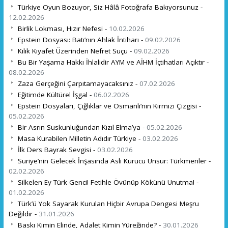
Türkiye Oyun Bozuyor, Siz Hâlâ Fotoğrafa Bakıyorsunuz -
12.02.2026
Birlik Lokması, Hızır Nefesi -
10.02.2026
Epstein Dosyası: Batı’nın Ahlak İntiharı -
09.02.2026
Kılık Kıyafet Üzerinden Nefret Suçu -
09.02.2026
Bu Bir Yaşama Hakkı İhlalidir AYM ve AİHM İçtihatları Açıktır -
08.02.2026
Zaza Gerçeğini Çarpıtamayacaksınız -
07.02.2026
Eğitimde Kültürel İşgal -
06.02.2026
Epstein Dosyaları, Çığlıklar ve Osmanlı’nın Kırmızı Çizgisi -
05.02.2026
Bir Asrın Suskunluğundan Kızıl Elma’ya -
05.02.2026
Masa Kurabilen Milletin Adıdır Türkiye -
03.02.2026
İlk Ders Bayrak Sevgisi -
03.02.2026
Suriye’nin Gelecek İnşasında Asli Kurucu Unsur: Türkmenler -
02.02.2026
Silkelen Ey Türk Genci! Fetihle Övünüp Kökünü Unutma! -
01.02.2026
Türk’ü Yok Sayarak Kurulan Hiçbir Avrupa Dengesi Meşru
Değildir -
31.01.2026
Baskı Kimin Elinde, Adalet Kimin Yüreğinde? -
30.01.2026