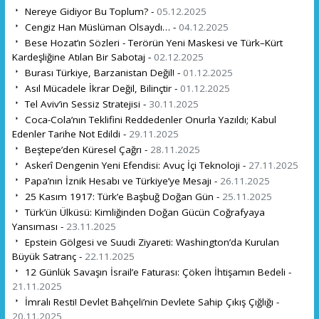
Nereye Gidiyor Bu Toplum? -
05.12.2025
Cengiz Han Müslüman Olsaydı… -
04.12.2025
Bese Hozat’ın Sözleri - Terörün Yeni Maskesi ve Türk–Kürt
Kardeşliğine Atılan Bir Sabotaj -
02.12.2025
Burası Türkiye, Barzanistan Değil! -
01.12.2025
Asıl Mücadele İkrar Değil, Bilinçtir -
01.12.2025
Tel Aviv’in Sessiz Stratejisi -
30.11.2025
Coca-Cola’nın Teklifini Reddedenler Onurla Yazıldı; Kabul
Edenler Tarihe Not Edildi -
29.11.2025
Beştepe’den Küresel Çağrı -
28.11.2025
Askerî Dengenin Yeni Efendisi: Avuç İçi Teknoloji -
27.11.2025
Papa’nın İznik Hesabı ve Türkiye’ye Mesajı -
26.11.2025
25 Kasım 1917: Türk’e Başbuğ Doğan Gün -
25.11.2025
Türk’ün Ülküsü: Kimliğinden Doğan Gücün Coğrafyaya
Yansıması -
23.11.2025
Epstein Gölgesi ve Suudi Ziyareti: Washington’da Kurulan
Büyük Satranç -
22.11.2025
12 Günlük Savaşın İsrail’e Faturası: Çöken İhtişamın Bedeli -
21.11.2025
İmralı Resti! Devlet Bahçeli’nin Devlete Sahip Çıkış Çığlığı -
20.11.2025