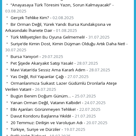
“Anayasaya Türk Töresini Yazın, Sorun Kalmayacak!” -
03.08.2025
Gerçek Tehlike Kim? -
02.08.2025
Bir Orman Değil, Yürek Yandı: Bursa Kundakçısına ve
Arkasındaki İhanete Dair -
01.08.2025
Türk Milliyetçileri Bu Oyuna Gelmemeli! -
31.07.2025
Suriye’de Kimin Dost, Kimin Düşman Olduğu Artık Daha Net! -
30.07.2025
Bursa Yanıyor! -
29.07.2025
Pet Şişede Akaryakıt Satışı Yasak! -
28.07.2025
Mavi Vatan’da Sessiz Ama Kararlı Adım -
28.07.2025
Yas Değil, Rol Yapanlar Çağı -
27.07.2025
Ormanlarımıza Suikast: Lazer Güdümlü Dronlarla Ateşe
Verilen Vatan! -
26.07.2025
Bugün Benim Doğum Günüm… -
25.07.2025
Yanan Orman Değil, Vatanın Kalbidir! -
24.07.2025
Etki Ajanları: Görünmeyen Tehlike! -
22.07.2025
Davut Koridoru Başlarına Yıkıldı! -
21.07.2025
20 Temmuz: Dirilişin ve Varoluşun Adı -
20.07.2025
Türkiye, Suriye ve Dürziler -
19.07.2025
Birlik Vakti Türkiye! -
18.07.2025