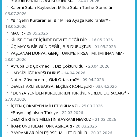
BUGÜN BENİM DOĞUM GÜNÜM… -
24.07.2026
Kalemi Satan Kaybeder, Milleti Satan Tarihe Gömülür -
03.07.2026
*Bir Şehri Kurtaranlar, Bir Milleti Ayağa Kaldıranlar* -
13.06.2026
MACIR -
29.05.2026
KİLİSE DEVLET İÇİNDE DEVLET DEĞİLDİR. -
16.05.2026
ÜÇ MAYIS: BİR GÜN DEĞİL, BİR DURUŞTUR -
01.05.2026
YAŞLANAN DÜNYA, GENÇ TÜRKİYE: FIRSAT MI, İMTİHAN MI? -
28.04.2026
Avrupa Diz Çökmedi… Diz Çöktürüldü! -
20.04.2026
HADSİZLİĞE KARŞI DURUŞ -
14.04.2026
Noter: Güvence mi, Gizli Ortak mı?* -
09.04.2026
DEVLET AKLI SUSARSA, ELÇİLER KONUŞUR! -
03.04.2026
*DÜNYA YENİDEN KURULURKEN TÜRKİYE NEREDE DURACAK?* -
27.03.2026
İÇTEN ÇÖKMEYEN MİLLET YIKILMAZ! -
25.03.2026
*Başın sağ olsun Türkiye -
22.03.2026
DEMİRİ ERİTEN MİLLETİN BAYRAMI NEVRUZ -
21.03.2026
İRAN: UNUTULAN TÜRK ASIRLARI -
20.03.2026
BAYRAMLAR BİRLEŞİRSE, MİLLET DİRİLİR -
20.03.2026