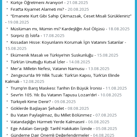
Kürtçe Öğretmeni Aranıyor! -
21.08.2025
Fırat’ta Kıyamet Alameti mi? -
20.08.2025
“Emanete Kurt Gibi Sahip Çıkmazsak, Ceset Misali Sürükleniriz”
-
19.08.2025
Müslüman mı, Mümin mi? Kardeşliğin Asıl Ölçüsü -
18.08.2025
Sürpriz (!) İstifa -
17.08.2025
Kıssadan Hisse: Koyunlarını Korumak İçin Vatanını Satanlar -
15.08.2025
Ekümenik Masalı ve Türkiye’nin Suskunluğu -
15.08.2025
Türk’ün Unuttuğu Kutsal İzler -
14.08.2025
Mer'a: Milletin Nefesi, Vatanın Namusu -
13.08.2025
Zengezur’da 99 Yıllık Tuzak: Türk’ün Kapısı, Türk’ün Elinde
Kalmalı -
12.08.2025
Trump’ın Barış Maskesi: Tarihin En Büyük İronisi -
11.08.2025
Sevr’in 105. Yılı: Bu Vatanın Tapusu Lozan’dır! -
10.08.2025
Türkiyeli Kime Denir? -
09.08.2025
Göklerde Başlayan Şehadet -
08.08.2025
Bu Vatan Paylaşılmaz, Bu Millet Bölünmez -
07.08.2025
Vatandaşlığın Hürmeti Yerde Kalmasın! -
06.08.2025
Ege Adaları Gerçeği: Tarihî Hakikatin İzinde -
05.08.2025
Gündeme Dair Önemli Değerlendirmeler -
04.08.2025