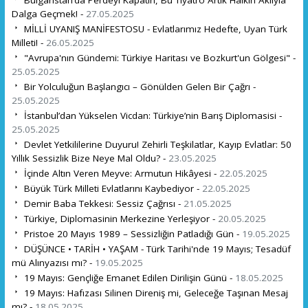
Dalga Geçmek! -
27.05.2025
MİLLİ UYANIŞ MANİFESTOSU - Evlatlarımız Hedefte, Uyan Türk
Milleti! -
26.05.2025
"Avrupa'nın Gündemi: Türkiye Haritası ve Bozkurt'un Gölgesi" -
25.05.2025
Bir Yolculuğun Başlangıcı – Gönülden Gelen Bir Çağrı -
25.05.2025
İstanbul’dan Yükselen Vicdan: Türkiye’nin Barış Diplomasisi -
25.05.2025
Devlet Yetkililerine Duyuru! Zehirli Teşkilatlar, Kayıp Evlatlar: 50
Yıllık Sessizlik Bize Neye Mal Oldu? -
23.05.2025
İçinde Altın Veren Meyve: Armutun Hikâyesi -
22.05.2025
Büyük Türk Milleti Evlatlarını Kaybediyor -
22.05.2025
Demir Baba Tekkesi: Sessiz Çağrısı -
21.05.2025
Türkiye, Diplomasinin Merkezine Yerleşiyor -
20.05.2025
Pristoe 20 Mayıs 1989 – Sessizliğin Patladığı Gün -
19.05.2025
DÜŞÜNCE • TARİH • YAŞAM - Türk Tarihi'nde 19 Mayıs; Tesadüf
mü Alınyazısı mı? -
19.05.2025
19 Mayıs: Gençliğe Emanet Edilen Dirilişin Günü -
18.05.2025
19 Mayıs: Hafızası Silinen Direniş mi, Geleceğe Taşınan Mesaj
mı? -
18.05.2025