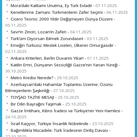
Mora’daki Katliamı Unutma, Ey Türk Evladı! -
07.11.2025
Kenetlenme Zamanı: Türkmenlerin Zafer Seçimi -
06.11.2025
Cicero Teorisi: 2000 Yıldır Değişmeyen Dünya Düzeni -
05.11.2025
Sevr’in Zinciri, Lozan’ın Zaferi -
04.11.2025
Türk’üm Diyorsan Bilmek Zorundasın! -
03.11.2025
Emeğin Türküsü: Meslek Liseleri, Ülkenin Omurgasıdır -
02.11.2025
Ankara Kriterleri, Berlin Duvarını Yıkar! -
01.11.2025
Katilin Emri, Dünyanın Sessizliği! Gazze’nin Yanan Yüreği -
30.10.2025
Metro Kredisi Nerede? -
29.10.2025
Azerbaycan’daki Hahamlar Toplantısı Üzerine: Özünü
Bilmeyenlerin Şaşkınlığı -
27.10.2025
TOYŞAD TAZİYE MESAJI -
25.10.2025
Bir Dilin Bayrağını Taşımak -
25.10.2025
Gazze İmtihanı, Kıbrıs İradesi ve Türkiye’nin Yeni Hamlesi -
24.10.2025
İsrail Kaçıyor, Türkiye İnsanlık Nöbetinde -
23.10.2025
Bağımlılıkla Mücadele: Türk İradesinin Diriliş Davası -
22.10.2025