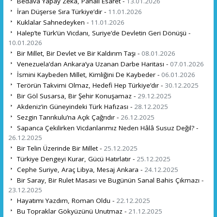
Bedava Yapay Zekâ, Pahalı Esaret -
13.01.2026
İran Düşerse Sıra Türkiye’dir -
11.01.2026
Kuklalar Sahnedeyken -
11.01.2026
Halep’te Türk’ün Vicdanı, Suriye’de Devletin Geri Dönüşü -
10.01.2026
Bir Millet, Bir Devlet ve Bir Kaldırım Taşı -
08.01.2026
Venezuela’dan Ankara’ya Uzanan Darbe Haritası -
07.01.2026
İsmini Kaybeden Millet, Kimliğini De Kaybeder -
06.01.2026
Terörün Takvimi Olmaz, Hedefi Hep Türkiye’dır -
30.12.2025
Bir Göl Susarsa, Bir Şehir Konuşamaz -
29.12.2025
Akdeniz’in Güneyindeki Türk Hafızası -
28.12.2025
Sezgin Tanrıkulu’na Açık Çağrıdır -
26.12.2025
Sapanca Çekilirken Vicdanlarımız Neden Hâlâ Susuz Değil? -
26.12.2025
Bir Telin Üzerinde Bir Millet -
25.12.2025
Türkiye Dengeyi Kurar, Gücü Hatırlatır -
25.12.2025
Cephe Suriye, Araç Libya, Mesaj Ankara -
24.12.2025
Bir Saray, Bir Rulet Masası ve Bugünün Sanal Bahis Çıkmazı -
23.12.2025
Hayatımı Yazdım, Roman Oldu -
22.12.2025
Bu Topraklar Gökyüzünü Unutmaz -
21.12.2025