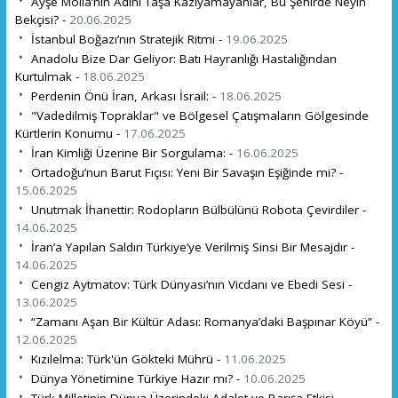
Ayşe Molla’nın Adını Taşa Kazıyamayanlar, Bu Şehirde Neyin
Bekçisi? -
20.06.2025
İstanbul Boğazı’nın Stratejik Ritmi -
19.06.2025
Anadolu Bize Dar Geliyor: Batı Hayranlığı Hastalığından
Kurtulmak -
18.06.2025
Perdenin Önü İran, Arkası İsrail: -
18.06.2025
"Vadedilmiş Topraklar" ve Bölgesel Çatışmaların Gölgesinde
Kürtlerin Konumu -
17.06.2025
İran Kimliği Üzerine Bir Sorgulama: -
16.06.2025
Ortadoğu’nun Barut Fıçısı: Yeni Bir Savaşın Eşiğinde mi? -
15.06.2025
Unutmak İhanettir: Rodopların Bülbülünü Robota Çevirdiler -
14.06.2025
İran’a Yapılan Saldırı Türkiye’ye Verilmiş Sinsi Bir Mesajdır -
14.06.2025
Cengiz Aytmatov: Türk Dünyası’nın Vicdanı ve Ebedi Sesi -
13.06.2025
“Zamanı Aşan Bir Kültür Adası: Romanya’daki Başpınar Köyü” -
12.06.2025
Kızılelma: Türk'ün Gökteki Mührü -
11.06.2025
Dünya Yönetimine Türkiye Hazır mı? -
10.06.2025
Türk Milletinin Dünya Üzerindeki Adalet ve Barışa Etkisi -