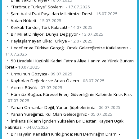
“Terörsüz Türkiye” Söylemi: -
17.07.2025
Şam Valisi Esat Paşa'dan Milletimize Ders! -
16.07.2025
Vatan Nöbeti -
15.07.2025
Kerkük Türktür, Türk Kalacak! -
14.07.2025
Bir Millet Diriliyor, Dünya Değişiyor -
13.07.2025
Paylaşılamayan Ülke: Türkiye -
12.07.2025
Hedefler ve Türkiye Gerçeği: Ortak Geleceğimize Katkılarımız -
11.07.2025
50 Liradaki Hüzünlü Kadın! Fatma Aliye Hanım ve Yürek Burkan
İbret -
10.07.2025
Urmu'nun Gözyaşı -
09.07.2025
Kaybolan Değerler ve Artan Özlem -
08.07.2025
Acımız Büyük -
07.07.2025
Hürmüz Boğazı: Küresel Enerji Güvenliğinin Kalbinde Kritik Risk
-
07.07.2025
Yanan Ormanlar Değil, Yanan Şüphelerimiz -
06.07.2025
Yanan Yüreğimiz, Kül Olan Geleceğimiz -
05.07.2025
İmkansızlıkların İçinden Yükselen Bir Destan: Kayseri Uçak
Fabrikası -
04.07.2025
Bir Hayalin Kanatları Kırıldığında: Nuri Demirağ'ın Dramı -