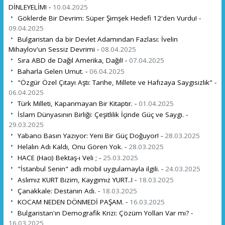
DİNLEYELİM! -
10.04.2025
Göklerde Bir Devrim: Süper Şimşek Hedefi 12'den Vurdu! -
09.04.2025
Bulgaristan da bir Devlet Adamından Fazlası: İvelin
Mihaylov'un Sessiz Devrimi -
08.04.2025
Sıra ABD de Dağıl Amerika, Dağıl! -
07.04.2025
Baharla Gelen Umut. -
06.04.2025
"Özgür Özel Çıtayı Aştı: Tarihe, Millete ve Hafızaya Saygısızlık" -
06.04.2025
Türk Milleti, Kapanmayan Bir Kitaptır. -
01.04.2025
İslam Dünyasının Birliği: Çeşitlilik İçinde Güç ve Saygı. -
29.03.2025
Yabancı Basın Yazıyor: Yeni Bir Güç Doğuyor! -
28.03.2025
Helalın Adı Kaldı, Onu Gören Yok. -
28.03.2025
HACE (Hacı) Bektaş-ı Veli ; -
25.03.2025
"İstanbul Senin" adlı mobil uygulamayla ilgili. -
24.03.2025
Aslımız KURT Bizim, Kaygımız YURT..! -
18.03.2025
Çanakkale: Destanın Adı. -
18.03.2025
KOCAM NEDEN DÖNMEDİ PAŞAM. -
16.03.2025
Bulgaristan'ın Demografik Krizi: Çözüm Yolları Var mı? -
16.03.2025