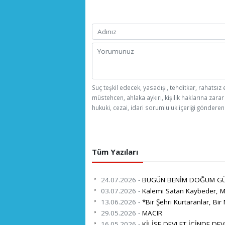
Suç teşkil edecek, yasadışı, tehditkar, rahatsız 
müstehcen, ahlaka aykırı, kişilik haklarına zarar
hukuki, cezai, idari sorumluluk içeriği gönderen 
Tüm Yazıları
24.07.2026 -
BUGÜN BENİM DOĞUM G
03.07.2026 -
Kalemi Satan Kaybeder, Mi
13.06.2026 -
*Bir Şehri Kurtaranlar, Bir 
29.05.2026 -
MACIR
16.05.2026 -
KİLİSE DEVLET İÇİNDE DEV