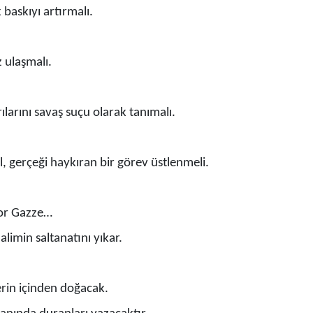
baskıyı artırmalı.
z ulaşmalı.
rılarını savaş suçu olarak tanımalı.
, gerçeği haykıran bir görev üstlenmeli.
yor Gazze…
imin saltanatını yıkar.
lerin içinden doğacak.