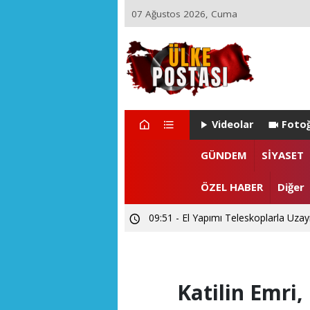
07 Ağustos 2026, Cuma
Videolar
Fotoğ
21:17 - Ülke Postası’ndan Sağlık Bak
GÜNDEM
SİYASET
14:26 - Akarslanlar Tur’dan şehit ve 
ÖZEL HABER
Diğer
09:51 - El Yapımı Teleskoplarla Uzayı
Katilin Emri,