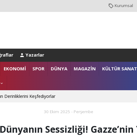
Kurumsal
raflar
Yazarlar
anlığı’na Üst Düzey Ziyaret
EKONOMİ
SPOR
DÜNYA
MAGAZİN
KÜLTÜR SANAT
gazi ailelerine anlamlı destek
n Derinliklerini Keşfediyorlar
30 Ekim 2025 - Perşembe
 Dünyanın Sessizliği! Gazze’ni