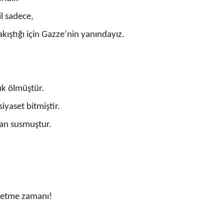
l sadece,
ıştığı için Gazze’nin yanındayız.
ık ölmüştür.
iyaset bitmiştir.
dan susmuştur.
t etme zamanı!