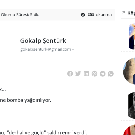
Köş
Okuma Süresi: 5 dk.
255
okunma
Gökalp Şentürk
gokalpsenturk@gmail.com -
ik…
üne bomba yağdırılıyor.
, “derhal ve güçlü” saldırı emri verdi.