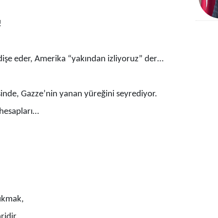
!
ndişe eder, Amerika “yakından izliyoruz” der…
sinde, Gazze’nin yanan yüreğini seyrediyor.
 hesapları…
ıkmak,
idir.