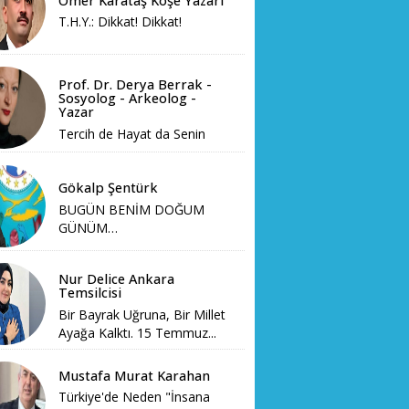
Ömer Karataş Köşe Yazarı
T.H.Y.: Dikkat! Dikkat!
Prof. Dr. Derya Berrak -
Sosyolog - Arkeolog -
Yazar
Tercih de Hayat da Senin
Gökalp Şentürk
BUGÜN BENİM DOĞUM
GÜNÜM…
Nur Delice Ankara
Temsilcisi
Bir Bayrak Uğruna, Bir Millet
Ayağa Kalktı. 15 Temmuz...
Mustafa Murat Karahan
Türkiye'de Neden "İnsana