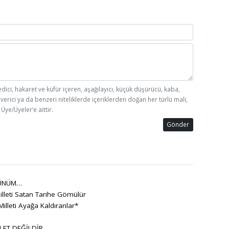
edici, hakaret ve küfür içeren, aşağılayıcı, küçük düşürücü, kaba,
 verici ya da benzeri niteliklerde içeriklerden doğan her türlü mali,
Üye/Üyeler’e aittir.
Gönder
ÜNÜM…
lleti Satan Tarihe Gömülür
Milleti Ayağa Kaldıranlar*
LET DEĞİLDİR.