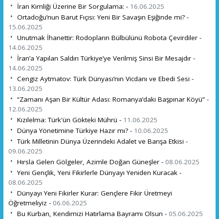
İran Kimliği Üzerine Bir Sorgulama: -
16.06.2025
Ortadoğu’nun Barut Fıçısı: Yeni Bir Savaşın Eşiğinde mi? -
15.06.2025
Unutmak İhanettir: Rodopların Bülbülünü Robota Çevirdiler -
14.06.2025
İran’a Yapılan Saldırı Türkiye’ye Verilmiş Sinsi Bir Mesajdır -
14.06.2025
Cengiz Aytmatov: Türk Dünyası’nın Vicdanı ve Ebedi Sesi -
13.06.2025
“Zamanı Aşan Bir Kültür Adası: Romanya’daki Başpınar Köyü” -
12.06.2025
Kızılelma: Türk'ün Gökteki Mührü -
11.06.2025
Dünya Yönetimine Türkiye Hazır mı? -
10.06.2025
Türk Milletinin Dünya Üzerindeki Adalet ve Barışa Etkisi -
09.06.2025
Hırsla Gelen Gölgeler, Azimle Doğan Güneşler -
08.06.2025
Yeni Gençlik, Yeni Fikirlerle Dünyayı Yeniden Kuracak -
08.06.2025
Dünyayı Yeni Fikirler Kurar: Gençlere Fikir Üretmeyi
Öğretmeliyiz -
06.06.2025
Bu Kurban, Kendimizi Hatırlama Bayramı Olsun -
05.06.2025