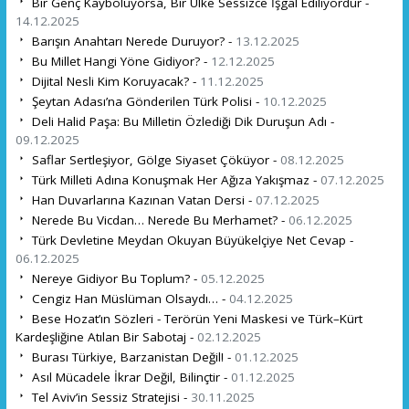
Bir Genç Kayboluyorsa, Bir Ülke Sessizce İşgal Ediliyordur -
14.12.2025
Barışın Anahtarı Nerede Duruyor? -
13.12.2025
Bu Millet Hangi Yöne Gidiyor? -
12.12.2025
Dijital Nesli Kim Koruyacak? -
11.12.2025
Şeytan Adası’na Gönderilen Türk Polisi -
10.12.2025
Deli Halid Paşa: Bu Milletin Özlediği Dik Duruşun Adı -
09.12.2025
Saflar Sertleşiyor, Gölge Siyaset Çöküyor -
08.12.2025
Türk Milleti Adına Konuşmak Her Ağıza Yakışmaz -
07.12.2025
Han Duvarlarına Kazınan Vatan Dersi -
07.12.2025
Nerede Bu Vicdan… Nerede Bu Merhamet? -
06.12.2025
Türk Devletine Meydan Okuyan Büyükelçiye Net Cevap -
06.12.2025
Nereye Gidiyor Bu Toplum? -
05.12.2025
Cengiz Han Müslüman Olsaydı… -
04.12.2025
Bese Hozat’ın Sözleri - Terörün Yeni Maskesi ve Türk–Kürt
Kardeşliğine Atılan Bir Sabotaj -
02.12.2025
Burası Türkiye, Barzanistan Değil! -
01.12.2025
Asıl Mücadele İkrar Değil, Bilinçtir -
01.12.2025
Tel Aviv’in Sessiz Stratejisi -
30.11.2025