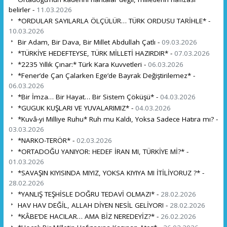
belirler -
11.03.2026
*ORDULAR SAYILARLA ÖLÇÜLÜR… TÜRK ORDUSU TARİHLE* -
10.03.2026
Bir Adam, Bir Dava, Bir Millet Abdullah Çatlı -
09.03.2026
*TÜRKİYE HEDEFTEYSE, TÜRK MİLLETİ HAZIRDIR* -
07.03.2026
*2235 Yıllık Çınar:* Türk Kara Kuvvetleri -
06.03.2026
*Fener’de Çan Çalarken Ege’de Bayrak Değiştirilemez* -
06.03.2026
*Bir İmza… Bir Hayat… Bir Sistem Çöküşü* -
04.03.2026
*GUGUK KUŞLARI VE YUVALARIMIZ* -
04.03.2026
*Kuvâ-yi Milliye Ruhu* Ruh mu Kaldı, Yoksa Sadece Hatıra mı? -
03.03.2026
*NARKO-TERÖR* -
02.03.2026
*ORTADOĞU YANIYOR: HEDEF İRAN MI, TÜRKİYE Mİ?* -
01.03.2026
*SAVAŞIN KIYISINDA MIYIZ, YOKSA KIYIYA MI İTİLİYORUZ ?* -
28.02.2026
*YANLIŞ TEŞHİSLE DOĞRU TEDAVİ OLMAZ!* -
28.02.2026
HAV HAV DEĞİL, ALLAH DİYEN NESİL GELİYOR! -
28.02.2026
*KÂBE’DE HACILAR… AMA BİZ NEREDEYİZ?* -
26.02.2026