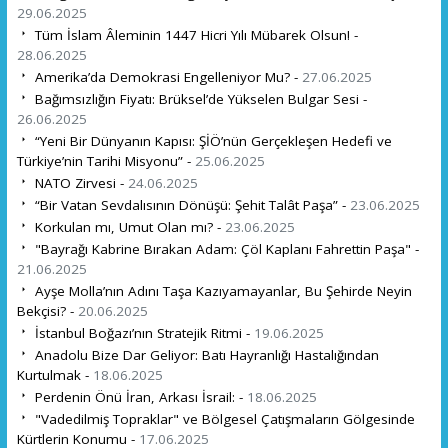
29.06.2025
Tüm İslam Âleminin 1447 Hicri Yılı Mübarek Olsun! -
28.06.2025
Amerika’da Demokrasi Engelleniyor Mu? -
27.06.2025
Bağımsızlığın Fiyatı: Brüksel’de Yükselen Bulgar Sesi -
26.06.2025
“Yeni Bir Dünyanın Kapısı: ŞİÖ’nün Gerçekleşen Hedefi ve
Türkiye’nin Tarihi Misyonu” -
25.06.2025
NATO Zirvesi -
24.06.2025
“Bir Vatan Sevdalısının Dönüşü: Şehit Talât Paşa” -
23.06.2025
Korkulan mı, Umut Olan mı? -
23.06.2025
"Bayrağı Kabrine Bırakan Adam: Çöl Kaplanı Fahrettin Paşa" -
21.06.2025
Ayşe Molla’nın Adını Taşa Kazıyamayanlar, Bu Şehirde Neyin
Bekçisi? -
20.06.2025
İstanbul Boğazı’nın Stratejik Ritmi -
19.06.2025
Anadolu Bize Dar Geliyor: Batı Hayranlığı Hastalığından
Kurtulmak -
18.06.2025
Perdenin Önü İran, Arkası İsrail: -
18.06.2025
"Vadedilmiş Topraklar" ve Bölgesel Çatışmaların Gölgesinde
Kürtlerin Konumu -
17.06.2025