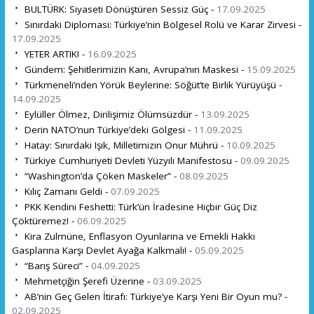
BULTÜRK: Siyaseti Dönüştüren Sessiz Güç -
17.09.2025
Sınırdaki Diplomasi: Türkiye’nin Bölgesel Rolü ve Karar Zirvesi -
17.09.2025
YETER ARTIK! -
16.09.2025
Gündem: Şehitlerimizin Kanı, Avrupa’nın Maskesi -
15.09.2025
Türkmeneli’nden Yörük Beylerine: Söğüt’te Birlik Yürüyüşü -
14.09.2025
Eylüller Ölmez, Dirilişimiz Ölümsüzdür -
13.09.2025
Derin NATO’nun Türkiye’deki Gölgesi -
11.09.2025
Hatay: Sınırdaki Işık, Milletimizin Onur Mührü -
10.09.2025
Türkiye Cumhuriyeti Devleti Yüzyılı Manifestosu -
09.09.2025
“Washington’da Çöken Maskeler” -
08.09.2025
Kılıç Zamanı Geldi -
07.09.2025
PKK Kendini Feshetti: Türk’ün İradesine Hiçbir Güç Diz
Çöktüremez! -
06.09.2025
Kira Zulmüne, Enflasyon Oyunlarına ve Emekli Hakkı
Gasplarına Karşı Devlet Ayağa Kalkmalı! -
05.09.2025
“Barış Süreci” -
04.09.2025
Mehmetçiğin Şerefi Üzerine -
03.09.2025
AB’nin Geç Gelen İtirafı: Türkiye’ye Karşı Yeni Bir Oyun mu? -
02.09.2025