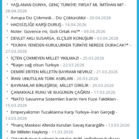
YAŞLANAN DÜNYA, GENÇ TÜRKİYE: FIRSAT MI, İMTİHAN MI? -
28.04.2026
Avrupa Diz Çökmedi… Diz Çöktürüldü! -
20.04.2026
HADSİZLİĞE KARŞI DURUŞ -
14.04.2026
Noter: Güvence mi, Gizli Ortak mı?* -
09.04.2026
DEVLET AKLI SUSARSA, ELÇİLER KONUŞUR! -
03.04.2026
*DÜNYA YENİDEN KURULURKEN TÜRKİYE NEREDE DURACAK?* -
27.03.2026
İÇTEN ÇÖKMEYEN MİLLET YIKILMAZ! -
25.03.2026
*Başın sağ olsun Türkiye -
22.03.2026
DEMİRİ ERİTEN MİLLETİN BAYRAMI NEVRUZ -
21.03.2026
İRAN: UNUTULAN TÜRK ASIRLARI -
20.03.2026
BAYRAMLAR BİRLEŞİRSE, MİLLET DİRİLİR -
20.03.2026
ÇANAKKALE RUHU VE BUGÜNÜN ÇAĞRISI -
17.03.2026
*NATO Savunma Sistemleri İran’ın Yeni Füze Taktikleri -
15.03.2026
Emperyalizmin Tuzaklarına Karşı Türkiye–İran Gerçeği -
13.03.2026
*İnanç Maskesi Altında Kurulan Savaş Karargâhı -
13.03.2026
Bir Milletin Haykırışı -
11.03.2026
Ortadoğu’nun kaderini haritalar değil, milletlerin hafızası