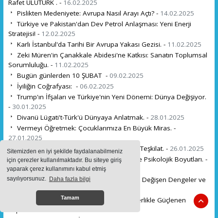
Rafet ULUTÜRK . -
16.02.2025
Pislikten Medeniyete: Avrupa Nasıl Arayı Açtı? -
14.02.2025
Türkiye ve Pakistan'dan Dev Petrol Anlaşması: Yeni Enerji
Stratejisi! -
12.02.2025
Karlı İstanbul'da Tarihi Bir Avrupa Yakası Gezisi. -
11.02.2025
Zeki Müren'in Çanakkale Abidesi'ne Katkısı: Sanatın Toplumsal
Sorumluluğu. -
11.02.2025
Bugün günlerden 10 ŞUBAT -
09.02.2025
İyiliğin Coğrafyası: -
06.02.2025
Trump'ın İfşaları ve Türkiye'nin Yeni Dönemi: Dünya Değişiyor.
-
30.01.2025
Divanü Lügati't-Türk'ü Dünyaya Anlatmak. -
28.01.2025
Vermeyi Öğretmek: Çocuklarımıza En Büyük Miras. -
27.01.2025
Türk Gençlerine İlham Veren Bir Hikâye: Teşkilat. -
26.01.2025
Sitemizden en iyi şekilde faydalanabilmeniz
Yücelciler Teşkilatı: Bir Direnişin Sosyal ve Psikolojik Boyutları. -
için çerezler kullanılmaktadır. Bu siteye giriş
24.01.2025
yaparak çerez kullanımını kabul etmiş
İsrail-Hamas Çatışmasında Yeni Dönem: Değişen Dengeler ve
sayılıyorsunuz.
Daha fazla bilgi
Büyük Kayıplar. -
22.01.2025
Tamam
Bu Memleket Hepimizin: Birlik ve Beraberlikle Güçlenen
Topraklar. -
19.01.2025