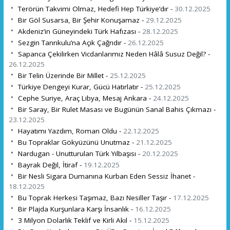
Terörün Takvimi Olmaz, Hedefi Hep Türkiye’dır -
30.12.2025
Bir Göl Susarsa, Bir Şehir Konuşamaz -
29.12.2025
Akdeniz’in Güneyindeki Türk Hafızası -
28.12.2025
Sezgin Tanrıkulu’na Açık Çağrıdır -
26.12.2025
Sapanca Çekilirken Vicdanlarımız Neden Hâlâ Susuz Değil? -
26.12.2025
Bir Telin Üzerinde Bir Millet -
25.12.2025
Türkiye Dengeyi Kurar, Gücü Hatırlatır -
25.12.2025
Cephe Suriye, Araç Libya, Mesaj Ankara -
24.12.2025
Bir Saray, Bir Rulet Masası ve Bugünün Sanal Bahis Çıkmazı -
23.12.2025
Hayatımı Yazdım, Roman Oldu -
22.12.2025
Bu Topraklar Gökyüzünü Unutmaz -
21.12.2025
Nardugan - Unutturulan Türk Yılbaşısı -
20.12.2025
Bayrak Değil, İtiraf -
19.12.2025
Bir Nesli Sigara Dumanına Kurban Eden Sessiz İhanet -
18.12.2025
Bu Toprak Herkesi Taşımaz, Bazı Nesiller Taşır -
17.12.2025
Bir Plajda Kurşunlara Karşı İnsanlık -
16.12.2025
3 Milyon Dolarlık Teklif ve Kirli Akıl -
15.12.2025