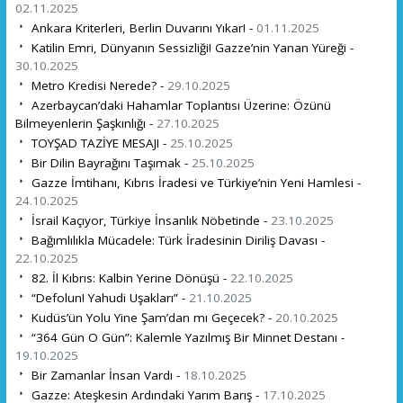
02.11.2025
Ankara Kriterleri, Berlin Duvarını Yıkar! -
01.11.2025
Katilin Emri, Dünyanın Sessizliği! Gazze’nin Yanan Yüreği -
30.10.2025
Metro Kredisi Nerede? -
29.10.2025
Azerbaycan’daki Hahamlar Toplantısı Üzerine: Özünü
Bilmeyenlerin Şaşkınlığı -
27.10.2025
TOYŞAD TAZİYE MESAJI -
25.10.2025
Bir Dilin Bayrağını Taşımak -
25.10.2025
Gazze İmtihanı, Kıbrıs İradesi ve Türkiye’nin Yeni Hamlesi -
24.10.2025
İsrail Kaçıyor, Türkiye İnsanlık Nöbetinde -
23.10.2025
Bağımlılıkla Mücadele: Türk İradesinin Diriliş Davası -
22.10.2025
82. İl Kıbrıs: Kalbin Yerine Dönüşü -
22.10.2025
“Defolun! Yahudi Uşakları” -
21.10.2025
Kudüs’ün Yolu Yine Şam’dan mı Geçecek? -
20.10.2025
“364 Gün O Gün”: Kalemle Yazılmış Bir Minnet Destanı -
19.10.2025
Bir Zamanlar İnsan Vardı -
18.10.2025
Gazze: Ateşkesin Ardındaki Yarım Barış -
17.10.2025