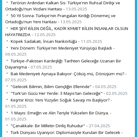
Terörün Ardından Kalkan Sis: Türkiye'nin Ruhsal Dirilişi ve
Ortadoğu'nun Vicdani Haritası -
13.05.2025
50 Yıl Sonra: Türkiye'nin Prangaları Kırdığı Dönemeç ve
Ortadoğu'nun Yeni Haritası -
13.05.2025
HER ŞEYİ BİLEN DEĞİL, KADİR KIYMET BİLEN İNSANLAR OLSUN
HAYATINIZDA -
12.05.2025
Köpek Sadakati, İnsan Nankörlüğü -
11.05.2025
Yeni Dönem: Türkiye'nin Medeniyet Yürüyüşü Başladı -
09.05.2025
Türkiye–Pakistan Kardeşliği: Tarihten Geleceğe Uzanan Bir
Dayanışma -
07.05.2025
Batı Medeniyeti Aynaya Bakıyor: Çöküş mü, Dönüşüm mü? -
07.05.2025
"Gelecek Bilimin, Bilim Gençliğin Ellerinde" -
04.05.2025
"Türk'ün Gücü Her Yerde: 3 Mayıs'tan Geleceğe" -
02.05.2025
Keşmir Krizi: Yeni Yüzyılın Soğuk Savaşı mı Başlıyor? -
01.05.2025
1 Mayıs: Emeğin ve Alın Teriyle Yükselen Bir Dünya. -
01.05.2025
"Çanakkale: Bir Milletin Diriliş Ruhudur" -
27.04.2025
Türk Dünyası Uyanıyor: Diplomasiyle Kurulan Bir Gelecek -