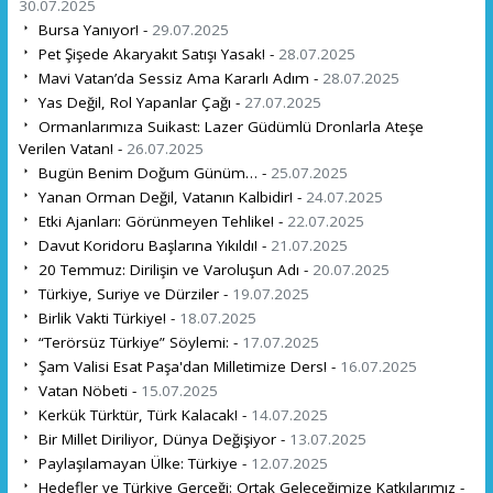
30.07.2025
Bursa Yanıyor! -
29.07.2025
Pet Şişede Akaryakıt Satışı Yasak! -
28.07.2025
Mavi Vatan’da Sessiz Ama Kararlı Adım -
28.07.2025
Yas Değil, Rol Yapanlar Çağı -
27.07.2025
Ormanlarımıza Suikast: Lazer Güdümlü Dronlarla Ateşe
Verilen Vatan! -
26.07.2025
Bugün Benim Doğum Günüm… -
25.07.2025
Yanan Orman Değil, Vatanın Kalbidir! -
24.07.2025
Etki Ajanları: Görünmeyen Tehlike! -
22.07.2025
Davut Koridoru Başlarına Yıkıldı! -
21.07.2025
20 Temmuz: Dirilişin ve Varoluşun Adı -
20.07.2025
Türkiye, Suriye ve Dürziler -
19.07.2025
Birlik Vakti Türkiye! -
18.07.2025
“Terörsüz Türkiye” Söylemi: -
17.07.2025
Şam Valisi Esat Paşa'dan Milletimize Ders! -
16.07.2025
Vatan Nöbeti -
15.07.2025
Kerkük Türktür, Türk Kalacak! -
14.07.2025
Bir Millet Diriliyor, Dünya Değişiyor -
13.07.2025
Paylaşılamayan Ülke: Türkiye -
12.07.2025
Hedefler ve Türkiye Gerçeği: Ortak Geleceğimize Katkılarımız -