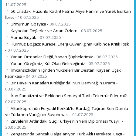
11.07.2025
50 Liradaki Hüzünlü Kadın! Fatma Aliye Hanım ve Yürek Burkan
İbret -
10.07.2025
Urmu'nun Gözyaşı -
09.07.2025
Kaybolan Değerler ve Artan Özlem -
08.07.2025
Acımız Büyük -
07.07.2025
Hürmüz Boğazı: Küresel Enerji Güvenliğinin Kalbinde Kritik Risk
-
07.07.2025
Yanan Ormanlar Değil, Yanan Şüphelerimiz -
06.07.2025
Yanan Yüreğimiz, Kül Olan Geleceğimiz -
05.07.2025
İmkansızlıkların İçinden Yükselen Bir Destan: Kayseri Uçak
Fabrikası -
04.07.2025
Bir Hayalin Kanatları Kırıldığında: Nuri Demirağ'ın Dramı -
03.07.2025
İran Fanatizmi ve Beklenen Senaryo! Tarih Tekerrür Eder mi? -
02.07.2025
Altunköprü'nün Feryadı! Kerkük'te Bardağı Taşıran Son Damla
ve Türkmen Varlığının Savunması -
01.07.2025
Zirvelerin Ardındaki Güç: Türkiye’nin Yeni Diplomasi Yüzyılı -
30.06.2025
Zengezur’da Sancak Dalgalanıyor: Türk Aklı Harekete Geçti -