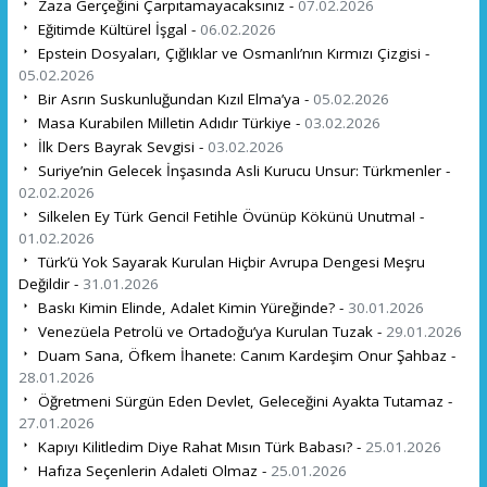
Zaza Gerçeğini Çarpıtamayacaksınız -
07.02.2026
Eğitimde Kültürel İşgal -
06.02.2026
Epstein Dosyaları, Çığlıklar ve Osmanlı’nın Kırmızı Çizgisi -
05.02.2026
Bir Asrın Suskunluğundan Kızıl Elma’ya -
05.02.2026
Masa Kurabilen Milletin Adıdır Türkiye -
03.02.2026
İlk Ders Bayrak Sevgisi -
03.02.2026
Suriye’nin Gelecek İnşasında Asli Kurucu Unsur: Türkmenler -
02.02.2026
Silkelen Ey Türk Genci! Fetihle Övünüp Kökünü Unutma! -
01.02.2026
Türk’ü Yok Sayarak Kurulan Hiçbir Avrupa Dengesi Meşru
Değildir -
31.01.2026
Baskı Kimin Elinde, Adalet Kimin Yüreğinde? -
30.01.2026
Venezüela Petrolü ve Ortadoğu’ya Kurulan Tuzak -
29.01.2026
Duam Sana, Öfkem İhanete: Canım Kardeşim Onur Şahbaz -
28.01.2026
Öğretmeni Sürgün Eden Devlet, Geleceğini Ayakta Tutamaz -
27.01.2026
Kapıyı Kilitledim Diye Rahat Mısın Türk Babası? -
25.01.2026
Hafıza Seçenlerin Adaleti Olmaz -
25.01.2026