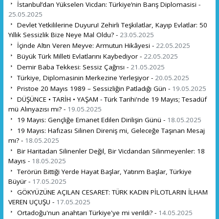
İstanbul’dan Yükselen Vicdan: Türkiye’nin Barış Diplomasisi -
25.05.2025
Devlet Yetkililerine Duyuru! Zehirli Teşkilatlar, Kayıp Evlatlar: 50
Yıllık Sessizlik Bize Neye Mal Oldu? -
23.05.2025
İçinde Altın Veren Meyve: Armutun Hikâyesi -
22.05.2025
Büyük Türk Milleti Evlatlarını Kaybediyor -
22.05.2025
Demir Baba Tekkesi: Sessiz Çağrısı -
21.05.2025
Türkiye, Diplomasinin Merkezine Yerleşiyor -
20.05.2025
Pristoe 20 Mayıs 1989 – Sessizliğin Patladığı Gün -
19.05.2025
DÜŞÜNCE • TARİH • YAŞAM - Türk Tarihi'nde 19 Mayıs; Tesadüf
mü Alınyazısı mı? -
19.05.2025
19 Mayıs: Gençliğe Emanet Edilen Dirilişin Günü -
18.05.2025
19 Mayıs: Hafızası Silinen Direniş mi, Geleceğe Taşınan Mesaj
mı? -
18.05.2025
Bir Haritadan Silinenler Değil, Bir Vicdandan Silinmeyenler: 18
Mayıs -
18.05.2025
Terörün Bittiği Yerde Hayat Başlar, Yatırım Başlar, Türkiye
Büyür -
17.05.2025
GÖKYÜZÜNE AÇILAN CESARET: TÜRK KADIN PİLOTLARIN İLHAM
VEREN UÇUŞU -
17.05.2025
Ortadoğu'nun anahtarı Türkiye'ye mi verildi? -
14.05.2025