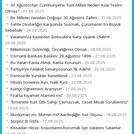
30 Ağustos’tan Cumhuriyet’e: Türk Milleti Neden Asla Teslim
Olmaz? -
01.09.2025
Bir Milletin Yeniden Doğuşu: 30 Ağustos Zaferi -
31.08.2025
Sahte Dindarlığın Karşısında Susmak, Çürümenin En Büyük
Sebebidir -
30.08.2025
Vatanımıza Kasteden Bölücülere Karşı Uyanık Olalım! -
29.08.2025
Milletimizin Güvenliği, Önceliğimiz Olmalı -
28.08.2025
Osmanlı Bankası Baskını: 26 Ağustos 1896 -
27.08.2025
Bu Vatan Kanla Alındı, Kanla Korunur! -
26.08.2025
Türkiye’ye Felaket Senaryosunun İlk Adımı! -
25.08.2025
Derince’de Yürekler Kenetlendi -
23.08.2025
Filistin Yönetimi Ayrı, Halk Ayrı! -
22.08.2025
Kürtçe Öğretmeni Aranıyor! -
21.08.2025
Fırat’ta Kıyamet Alameti mi? -
20.08.2025
“Emanete Kurt Gibi Sahip Çıkmazsak, Ceset Misali Sürükleniriz”
-
19.08.2025
Müslüman mı, Mümin mi? Kardeşliğin Asıl Ölçüsü -
18.08.2025
Sürpriz (!) İstifa -
17.08.2025
Kıssadan Hisse: Koyunlarını Korumak İçin Vatanını Satanlar -
15.08.2025