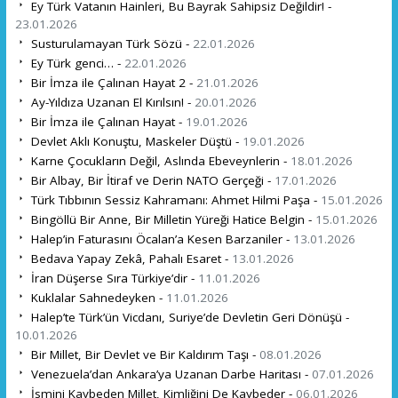
Ey Türk Vatanın Hainleri, Bu Bayrak Sahipsiz Değildir! -
23.01.2026
Susturulamayan Türk Sözü -
22.01.2026
Ey Türk genci… -
22.01.2026
Bir İmza ile Çalınan Hayat 2 -
21.01.2026
Ay-Yıldıza Uzanan El Kırılsın! -
20.01.2026
Bir İmza ile Çalınan Hayat -
19.01.2026
Devlet Aklı Konuştu, Maskeler Düştü -
19.01.2026
Karne Çocukların Değil, Aslında Ebeveynlerin -
18.01.2026
Bir Albay, Bir İtiraf ve Derin NATO Gerçeği -
17.01.2026
Türk Tıbbının Sessiz Kahramanı: Ahmet Hilmi Paşa -
15.01.2026
Bingöllü Bir Anne, Bir Milletin Yüreği Hatice Belgin -
15.01.2026
Halep’in Faturasını Öcalan’a Kesen Barzaniler -
13.01.2026
Bedava Yapay Zekâ, Pahalı Esaret -
13.01.2026
İran Düşerse Sıra Türkiye’dir -
11.01.2026
Kuklalar Sahnedeyken -
11.01.2026
Halep’te Türk’ün Vicdanı, Suriye’de Devletin Geri Dönüşü -
10.01.2026
Bir Millet, Bir Devlet ve Bir Kaldırım Taşı -
08.01.2026
Venezuela’dan Ankara’ya Uzanan Darbe Haritası -
07.01.2026
İsmini Kaybeden Millet, Kimliğini De Kaybeder -
06.01.2026