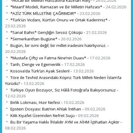
*Hocalı Bir Milletin Hafızasına Kazınan Ateş* -
26.02.2026
*Maarif Modeli, Ramazan ve Bir Milletin Hafızası* -
24.02.2026
*AZİZ TÜRK MİLLETİNE ÇAĞRIMDIR* -
23.02.2026
*Türk’ün Vicdanı, Kürt’ün Onuru ve Ortak Kaderimiz* -
23.02.2026
*Sanal Bahis* Gençliğin Sessiz Çöküşü -
21.02.2026
*Semerkant’tan Bugüne* -
20.02.2026
Bugün, bir ismi değil; bir millet iradesini hatırlıyoruz. -
20.02.2026
*Mustafa Çiftçi ve Fatma Nine’nin Duası* -
17.02.2026
Tarih, Denge ve Egemenlik -
17.02.2026
Kosova’da Türk’ün Ayak Sesleri! -
13.02.2026
Töre ile Tevhid Arasındaki Köprü: Türk Milleti Neden İslam’la
Yürüdü? -
13.02.2026
Türkiye Oyun Bozuyor, Siz Hâlâ Fotoğrafa Bakıyorsunuz -
12.02.2026
Birlik Lokması, Hızır Nefesi -
10.02.2026
Epstein Dosyası: Batı’nın Ahlak İntiharı -
09.02.2026
Kılık Kıyafet Üzerinden Nefret Suçu -
09.02.2026
Bu Bir Yaşama Hakkı İhlalidir AYM ve AİHM İçtihatları Açıktır -
08.02.2026