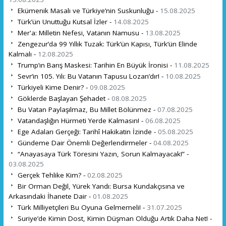
Ekümenik Masalı ve Türkiye’nin Suskunluğu -
15.08.2025
Türk’ün Unuttuğu Kutsal İzler -
14.08.2025
Mer'a: Milletin Nefesi, Vatanın Namusu -
13.08.2025
Zengezur’da 99 Yıllık Tuzak: Türk’ün Kapısı, Türk’ün Elinde
Kalmalı -
12.08.2025
Trump’ın Barış Maskesi: Tarihin En Büyük İronisi -
11.08.2025
Sevr’in 105. Yılı: Bu Vatanın Tapusu Lozan’dır! -
10.08.2025
Türkiyeli Kime Denir? -
09.08.2025
Göklerde Başlayan Şehadet -
08.08.2025
Bu Vatan Paylaşılmaz, Bu Millet Bölünmez -
07.08.2025
Vatandaşlığın Hürmeti Yerde Kalmasın! -
06.08.2025
Ege Adaları Gerçeği: Tarihî Hakikatin İzinde -
05.08.2025
Gündeme Dair Önemli Değerlendirmeler -
04.08.2025
“Anayasaya Türk Töresini Yazın, Sorun Kalmayacak!” -
03.08.2025
Gerçek Tehlike Kim? -
02.08.2025
Bir Orman Değil, Yürek Yandı: Bursa Kundakçısına ve
Arkasındaki İhanete Dair -
01.08.2025
Türk Milliyetçileri Bu Oyuna Gelmemeli! -
31.07.2025
Suriye’de Kimin Dost, Kimin Düşman Olduğu Artık Daha Net! -