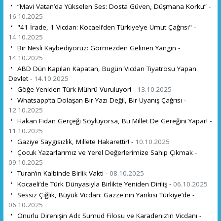
“Mavi Vatan’da Yükselen Ses: Dosta Güven, Düşmana Korku” -
16.10.2025
"41 İrade, 1 Vicdan: Kocaeli’den Türkiye’ye Umut Çağrısı" -
14.10.2025
Bir Nesli Kaybediyoruz: Görmezden Gelinen Yangın -
14.10.2025
ABD Dün Kapıları Kapatan, Bugün Vicdan Tiyatrosu Yapan
Devlet -
14.10.2025
Göğe Yeniden Türk Mührü Vuruluyor! -
13.10.2025
Whatsapp’ta Dolaşan Bir Yazı Değil, Bir Uyanış Çağrısı -
12.10.2025
Hakan Fidan Gerçeği Söylüyorsa, Bu Millet De Gereğini Yapar! -
11.10.2025
Gaziye Saygısızlık, Millete Hakarettir! -
10.10.2025
Çocuk Yazarlarımız ve Yerel Değerlerimize Sahip Çıkmak -
09.10.2025
Turan’ın Kalbinde Birlik Vakti -
08.10.2025
Kocaeli’de Türk Dünyasıyla Birlikte Yeniden Diriliş -
06.10.2025
Sessiz Çığlık, Büyük Vicdan: Gazze'nin Yankısı Türkiye’de -
06.10.2025
Onurlu Direnişin Adı: Sumud Filosu ve Karadeniz’in Vicdanı -