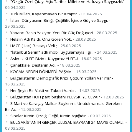
"Özgür Özel Çıtayı Aştı: Tarihe, Millete ve Hafızaya Saygısızlık" -
06.04.2025
Türk Milleti, Kapanmayan Bir Kitaptır. -
01.04.2025
İslam Dünyasının Birliği: Çeşitlilik İçinde Güç ve Saygı. -
29.03.2025
Yabancı Basın Yazıyor: Yeni Bir Güç Doğuyor! -
28.03.2025
Helalın Adı Kaldı, Onu Gören Yok. -
28.03.2025
HACE (Hacı) Bektaş-ı Veli ; -
25.03.2025
"İstanbul Senin" adlı mobil uygulamayla ilgili. -
24.03.2025
Aslımız KURT Bizim, Kaygımız YURT..! -
18.03.2025
Çanakkale: Destanın Adı. -
18.03.2025
KOCAM NEDEN DÖNMEDİ PAŞAM. -
16.03.2025
Bulgaristan'ın Demografik Krizi: Çözüm Yolları Var mı? -
16.03.2025
Her Şeyin Bir Vakti ve Takdiri Vardır. -
14.03.2025
Bulgaristan HÖH parti başkanı PEEVSKİ'YE CEVAP -
12.03.2025
8 Mart ve Karaçay-Malkar Soykırımı: Unutulmaması Gereken
Bir Acı. -
12.03.2025
Sınırlar Kimin Çizdiği Değil, Kimin Aştığıdır. -
09.03.2025
BULGARİSTAN'IN GERÇEK ULUSAL BAYRAMI 24 MAYIS OLMALI. -
08.03.2025