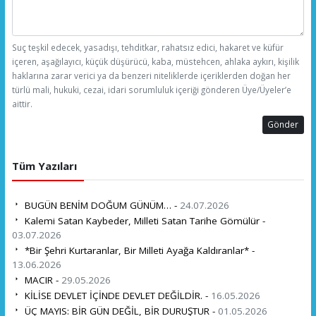
Suç teşkil edecek, yasadışı, tehditkar, rahatsız edici, hakaret ve küfür
içeren, aşağılayıcı, küçük düşürücü, kaba, müstehcen, ahlaka aykırı, kişilik
haklarına zarar verici ya da benzeri niteliklerde içeriklerden doğan her
türlü mali, hukuki, cezai, idari sorumluluk içeriği gönderen Üye/Üyeler’e
aittir.
Gönder
Tüm Yazıları
BUGÜN BENİM DOĞUM GÜNÜM… -
24.07.2026
Kalemi Satan Kaybeder, Milleti Satan Tarihe Gömülür -
03.07.2026
*Bir Şehri Kurtaranlar, Bir Milleti Ayağa Kaldıranlar* -
13.06.2026
MACIR -
29.05.2026
KİLİSE DEVLET İÇİNDE DEVLET DEĞİLDİR. -
16.05.2026
ÜÇ MAYIS: BİR GÜN DEĞİL, BİR DURUŞTUR -
01.05.2026