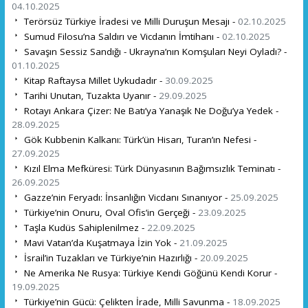
04.10.2025
Terörsüz Türkiye İradesi ve Milli Duruşun Mesajı -
02.10.2025
Sumud Filosu’na Saldırı ve Vicdanın İmtihanı -
02.10.2025
Savaşın Sessiz Sandığı - Ukrayna’nın Komşuları Neyi Oyladı? -
01.10.2025
Kitap Raftaysa Millet Uykudadır -
30.09.2025
Tarihi Unutan, Tuzakta Uyanır -
29.09.2025
Rotayı Ankara Çizer: Ne Batı’ya Yanaşık Ne Doğu’ya Yedek -
28.09.2025
Gök Kubbenin Kalkanı: Türk’ün Hisarı, Turan’ın Nefesi -
27.09.2025
Kızıl Elma Mefküresi: Türk Dünyasının Bağımsızlık Teminatı -
26.09.2025
Gazze’nin Feryadı: İnsanlığın Vicdanı Sınanıyor -
25.09.2025
Türkiye’nin Onuru, Oval Ofis’in Gerçeği -
23.09.2025
Taşla Kudüs Sahiplenilmez -
22.09.2025
Mavi Vatan’da Kuşatmaya İzin Yok -
21.09.2025
İsrail’in Tuzakları ve Türkiye’nin Hazırlığı -
20.09.2025
Ne Amerika Ne Rusya: Türkiye Kendi Göğünü Kendi Korur -
19.09.2025
Türkiye’nin Gücü: Çelikten İrade, Milli Savunma -
18.09.2025