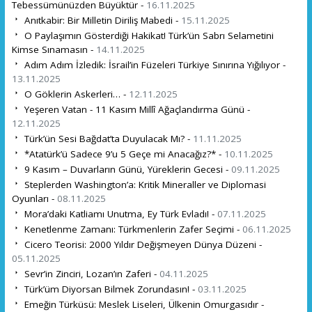
Tebessümünüzden Büyüktür -
16.11.2025
Anıtkabir: Bir Milletin Diriliş Mabedi -
15.11.2025
O Paylaşımın Gösterdiği Hakikat! Türk’ün Sabrı Selametini
Kimse Sınamasın -
14.11.2025
Adım Adım İzledik: İsrail’in Füzeleri Türkiye Sınırına Yığılıyor -
13.11.2025
O Göklerin Askerleri… -
12.11.2025
Yeşeren Vatan - 11 Kasım Millî Ağaçlandırma Günü -
12.11.2025
Türk’ün Sesi Bağdat’ta Duyulacak Mı? -
11.11.2025
*Atatürk’ü Sadece 9’u 5 Geçe mi Anacağız?* -
10.11.2025
9 Kasım – Duvarların Günü, Yüreklerin Gecesi -
09.11.2025
Steplerden Washington’a: Kritik Mineraller ve Diplomasi
Oyunları -
08.11.2025
Mora’daki Katliamı Unutma, Ey Türk Evladı! -
07.11.2025
Kenetlenme Zamanı: Türkmenlerin Zafer Seçimi -
06.11.2025
Cicero Teorisi: 2000 Yıldır Değişmeyen Dünya Düzeni -
05.11.2025
Sevr’in Zinciri, Lozan’ın Zaferi -
04.11.2025
Türk’üm Diyorsan Bilmek Zorundasın! -
03.11.2025
Emeğin Türküsü: Meslek Liseleri, Ülkenin Omurgasıdır -