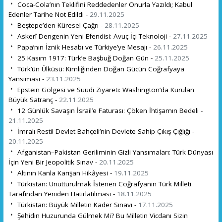
Coca-Cola’nın Teklifini Reddedenler Onurla Yazıldı; Kabul
Edenler Tarihe Not Edildi -
29.11.2025
Beştepe’den Küresel Çağrı -
28.11.2025
Askerî Dengenin Yeni Efendisi: Avuç İçi Teknoloji -
27.11.2025
Papa’nın İznik Hesabı ve Türkiye’ye Mesajı -
26.11.2025
25 Kasım 1917: Türk’e Başbuğ Doğan Gün -
25.11.2025
Türk’ün Ülküsü: Kimliğinden Doğan Gücün Coğrafyaya
Yansıması -
23.11.2025
Epstein Gölgesi ve Suudi Ziyareti: Washington’da Kurulan
Büyük Satranç -
22.11.2025
12 Günlük Savaşın İsrail’e Faturası: Çöken İhtişamın Bedeli -
21.11.2025
İmralı Resti! Devlet Bahçeli’nin Devlete Sahip Çıkış Çığlığı -
20.11.2025
Afganistan–Pakistan Geriliminin Gizli Yansımaları: Türk Dünyası
İçin Yeni Bir Jeopolitik Sınav -
20.11.2025
Altının Kanla Karışan Hikâyesi -
19.11.2025
Türkistan: Unutturulmak İstenen Coğrafyanın Türk Milleti
Tarafından Yeniden Hatırlatılması -
18.11.2025
Türkistan: Büyük Milletin Kader Sınavı -
17.11.2025
Şehidin Huzurunda Gülmek Mi? Bu Milletin Vicdanı Sizin