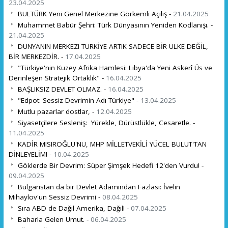
23.04.2025
BULTÜRK Yeni Genel Merkezine Görkemli Açılış -
21.04.2025
Muhammet Babür Şehri: Türk Dünyasının Yeniden Kodlanışı. -
21.04.2025
DÜNYANIN MERKEZI TÜRKİYE ARTIK SADECE BİR ÜLKE DEĞİL,
BİR MERKEZDİR. -
17.04.2025
"Türkiye'nin Kuzey Afrika Hamlesi: Libya'da Yeni Askerî Üs ve
Derinleşen Stratejik Ortaklık" -
16.04.2025
BAŞLIKSIZ DEVLET OLMAZ. -
16.04.2025
"Edpot: Sessiz Devrimin Adı Türkiye" -
13.04.2025
Mutlu pazarlar dostlar, -
12.04.2025
Siyasetçilere Sesleniş: Yürekle, Dürüstlükle, Cesaretle. -
11.04.2025
KADİR MISIROĞLU'NU, MHP MİLLETVEKİLİ YÜCEL BULUT'TAN
DİNLEYELİM! -
10.04.2025
Göklerde Bir Devrim: Süper Şimşek Hedefi 12'den Vurdu! -
09.04.2025
Bulgaristan da bir Devlet Adamından Fazlası: İvelin
Mihaylov'un Sessiz Devrimi -
08.04.2025
Sıra ABD de Dağıl Amerika, Dağıl! -
07.04.2025
Baharla Gelen Umut. -
06.04.2025