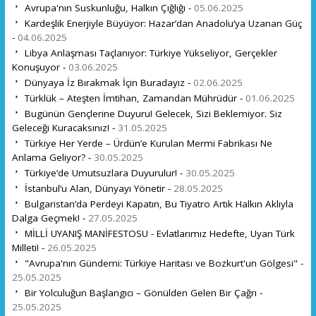
Avrupa'nın Suskunluğu, Halkın Çığlığı -
05.06.2025
Kardeşlik Enerjiyle Büyüyor: Hazar’dan Anadolu’ya Uzanan Güç
-
04.06.2025
Libya Anlaşması Taçlanıyor: Türkiye Yükseliyor, Gerçekler
Konuşuyor -
03.06.2025
Dünyaya İz Bırakmak İçin Buradayız -
02.06.2025
Türklük – Ateşten İmtihan, Zamandan Mührüdür -
01.06.2025
Bugünün Gençlerine Duyuru! Gelecek, Sizi Beklemiyor. Siz
Geleceği Kuracaksınız! -
31.05.2025
Türkiye Her Yerde – Ürdün’e Kurulan Mermi Fabrikası Ne
Anlama Geliyor? -
30.05.2025
Türkiye’de Umutsuzlara Duyurulur! -
30.05.2025
İstanbul’u Alan, Dünyayı Yönetir -
28.05.2025
Bulgaristan’da Perdeyi Kapatın, Bu Tiyatro Artık Halkın Aklıyla
Dalga Geçmek! -
27.05.2025
MİLLİ UYANIŞ MANİFESTOSU - Evlatlarımız Hedefte, Uyan Türk
Milleti! -
26.05.2025
"Avrupa'nın Gündemi: Türkiye Haritası ve Bozkurt'un Gölgesi" -
25.05.2025
Bir Yolculuğun Başlangıcı – Gönülden Gelen Bir Çağrı -
25.05.2025