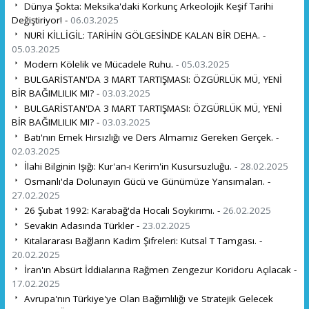
Dünya Şokta: Meksika'daki Korkunç Arkeolojik Keşif Tarihi
Değiştiriyor! -
06.03.2025
NURİ KİLLİGİL: TARİHİN GÖLGESİNDE KALAN BİR DEHA. -
05.03.2025
Modern Kölelik ve Mücadele Ruhu. -
05.03.2025
BULGARİSTAN'DA 3 MART TARTIŞMASI: ÖZGÜRLÜK MÜ, YENİ
BİR BAĞIMLILIK MI? -
03.03.2025
BULGARİSTAN'DA 3 MART TARTIŞMASI: ÖZGÜRLÜK MÜ, YENİ
BİR BAĞIMLILIK MI? -
03.03.2025
Batı'nın Emek Hırsızlığı ve Ders Almamız Gereken Gerçek. -
02.03.2025
İlahi Bilginin Işığı: Kur'an-ı Kerim'in Kusursuzluğu. -
28.02.2025
Osmanlı'da Dolunayın Gücü ve Günümüze Yansımaları. -
27.02.2025
26 Şubat 1992: Karabağ'da Hocalı Soykırımı. -
26.02.2025
Sevakin Adasında Türkler -
23.02.2025
Kıtalararası Bağların Kadim Şifreleri: Kutsal T Tamgası. -
20.02.2025
İran'ın Absürt İddialarına Rağmen Zengezur Koridoru Açılacak -
17.02.2025
Avrupa'nın Türkiye'ye Olan Bağımlılığı ve Stratejik Gelecek