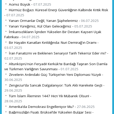
Acımız Büyük -
07.07.2025
Hürmüz Boğazı: Küresel Enerji Güvenliğinin Kalbinde Kritik Risk
-
07.07.2025
Yanan Ormanlar Değil, Yanan Şüphelerimiz -
06.07.2025
Yanan Yüreğimiz, Kül Olan Geleceğimiz -
05.07.2025
İmkansızlıkların İçinden Yükselen Bir Destan: Kayseri Uçak
Fabrikası -
04.07.2025
Bir Hayalin Kanatları Kırıldığında: Nuri Demirağ'ın Dramı -
03.07.2025
İran Fanatizmi ve Beklenen Senaryo! Tarih Tekerrür Eder mi? -
02.07.2025
Altunköprü'nün Feryadı! Kerkük'te Bardağı Taşıran Son Damla
ve Türkmen Varlığının Savunması -
01.07.2025
Zirvelerin Ardındaki Güç: Türkiye’nin Yeni Diplomasi Yüzyılı -
30.06.2025
Zengezur’da Sancak Dalgalanıyor: Türk Aklı Harekete Geçti -
29.06.2025
Tüm İslam Âleminin 1447 Hicri Yılı Mübarek Olsun! -
28.06.2025
Amerika’da Demokrasi Engelleniyor Mu? -
27.06.2025
Bağımsızlığın Fiyatı: Brüksel’de Yükselen Bulgar Sesi -