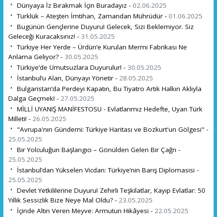
Dünyaya İz Bırakmak İçin Buradayız -
02.06.2025
Türklük – Ateşten İmtihan, Zamandan Mührüdür -
01.06.2025
Bugünün Gençlerine Duyuru! Gelecek, Sizi Beklemiyor. Siz
Geleceği Kuracaksınız! -
31.05.2025
Türkiye Her Yerde – Ürdün’e Kurulan Mermi Fabrikası Ne
Anlama Geliyor? -
30.05.2025
Türkiye’de Umutsuzlara Duyurulur! -
30.05.2025
İstanbul’u Alan, Dünyayı Yönetir -
28.05.2025
Bulgaristan’da Perdeyi Kapatın, Bu Tiyatro Artık Halkın Aklıyla
Dalga Geçmek! -
27.05.2025
MİLLİ UYANIŞ MANİFESTOSU - Evlatlarımız Hedefte, Uyan Türk
Milleti! -
26.05.2025
"Avrupa'nın Gündemi: Türkiye Haritası ve Bozkurt'un Gölgesi" -
25.05.2025
Bir Yolculuğun Başlangıcı – Gönülden Gelen Bir Çağrı -
25.05.2025
İstanbul’dan Yükselen Vicdan: Türkiye’nin Barış Diplomasisi -
25.05.2025
Devlet Yetkililerine Duyuru! Zehirli Teşkilatlar, Kayıp Evlatlar: 50
Yıllık Sessizlik Bize Neye Mal Oldu? -
23.05.2025
İçinde Altın Veren Meyve: Armutun Hikâyesi -
22.05.2025