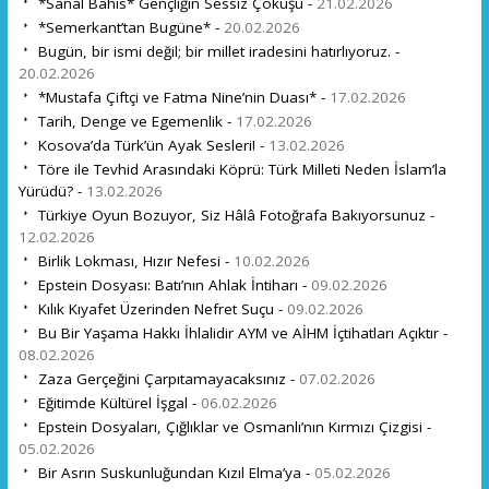
*Sanal Bahis* Gençliğin Sessiz Çöküşü -
21.02.2026
*Semerkant’tan Bugüne* -
20.02.2026
Bugün, bir ismi değil; bir millet iradesini hatırlıyoruz. -
20.02.2026
*Mustafa Çiftçi ve Fatma Nine’nin Duası* -
17.02.2026
Tarih, Denge ve Egemenlik -
17.02.2026
Kosova’da Türk’ün Ayak Sesleri! -
13.02.2026
Töre ile Tevhid Arasındaki Köprü: Türk Milleti Neden İslam’la
Yürüdü? -
13.02.2026
Türkiye Oyun Bozuyor, Siz Hâlâ Fotoğrafa Bakıyorsunuz -
12.02.2026
Birlik Lokması, Hızır Nefesi -
10.02.2026
Epstein Dosyası: Batı’nın Ahlak İntiharı -
09.02.2026
Kılık Kıyafet Üzerinden Nefret Suçu -
09.02.2026
Bu Bir Yaşama Hakkı İhlalidir AYM ve AİHM İçtihatları Açıktır -
08.02.2026
Zaza Gerçeğini Çarpıtamayacaksınız -
07.02.2026
Eğitimde Kültürel İşgal -
06.02.2026
Epstein Dosyaları, Çığlıklar ve Osmanlı’nın Kırmızı Çizgisi -
05.02.2026
Bir Asrın Suskunluğundan Kızıl Elma’ya -
05.02.2026