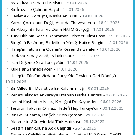
Ay-Yıldıza Uzanan El Kırılsın! -
20.01.2026
Bir İmza ile Çalınan Hayat -
19.01.2026
Devlet Aklı Konuştu, Maskeler Düştü -
19.01.2026
Karne Çocukların Değil, Aslında Ebeveynlerin -
18.01.2026
Bir Albay, Bir İtiraf ve Derin NATO Gerçeği -
17.01.2026
Türk Tıbbının Sessiz Kahramanı: Ahmet Hilmi Paşa -
15.01.2026
Bingöllü Bir Anne, Bir Milletin Yüreği Hatice Belgin -
15.01.2026
Halep’in Faturasını Öcalan’a Kesen Barzaniler -
13.01.2026
Bedava Yapay Zekâ, Pahalı Esaret -
13.01.2026
İran Düşerse Sıra Türkiye’dir -
11.01.2026
Kuklalar Sahnedeyken -
11.01.2026
Halep’te Türk’ün Vicdanı, Suriye’de Devletin Geri Dönüşü -
10.01.2026
Bir Millet, Bir Devlet ve Bir Kaldırım Taşı -
08.01.2026
Venezuela’dan Ankara’ya Uzanan Darbe Haritası -
07.01.2026
İsmini Kaybeden Millet, Kimliğini De Kaybeder -
06.01.2026
Terörün Takvimi Olmaz, Hedefi Hep Türkiye’dır -
30.12.2025
Bir Göl Susarsa, Bir Şehir Konuşamaz -
29.12.2025
Akdeniz’in Güneyindeki Türk Hafızası -
28.12.2025
Sezgin Tanrıkulu’na Açık Çağrıdır -
26.12.2025
Sapanca Çekilirken Vicdanlarımız Neden Hâlâ Susuz Değil? -