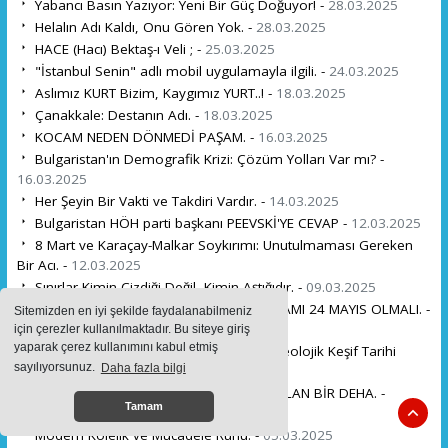
Yabancı Basın Yazıyor: Yeni Bir Güç Doğuyor! -
28.03.2025
Helalın Adı Kaldı, Onu Gören Yok. -
28.03.2025
HACE (Hacı) Bektaş-ı Veli ; -
25.03.2025
"İstanbul Senin" adlı mobil uygulamayla ilgili. -
24.03.2025
Aslımız KURT Bizim, Kaygımız YURT..! -
18.03.2025
Çanakkale: Destanın Adı. -
18.03.2025
KOCAM NEDEN DÖNMEDİ PAŞAM. -
16.03.2025
Bulgaristan'ın Demografik Krizi: Çözüm Yolları Var mı? -
16.03.2025
Her Şeyin Bir Vakti ve Takdiri Vardır. -
14.03.2025
Bulgaristan HÖH parti başkanı PEEVSKİ'YE CEVAP -
12.03.2025
8 Mart ve Karaçay-Malkar Soykırımı: Unutulmaması Gereken
Bir Acı. -
12.03.2025
Sınırlar Kimin Çizdiği Değil, Kimin Aştığıdır. -
09.03.2025
BULGARİSTAN'IN GERÇEK ULUSAL BAYRAMI 24 MAYIS OLMALI. -
Sitemizden en iyi şekilde faydalanabilmeniz
08.03.2025
için çerezler kullanılmaktadır. Bu siteye giriş
yaparak çerez kullanımını kabul etmiş
Dünya Şokta: Meksika'daki Korkunç Arkeolojik Keşif Tarihi
sayılıyorsunuz.
Daha fazla bilgi
Değiştiriyor! -
06.03.2025
NURİ KİLLİGİL: TARİHİN GÖLGESİNDE KALAN BİR DEHA. -
Tamam
05.03.2025
Modern Kölelik ve Mücadele Ruhu. -
05.03.2025