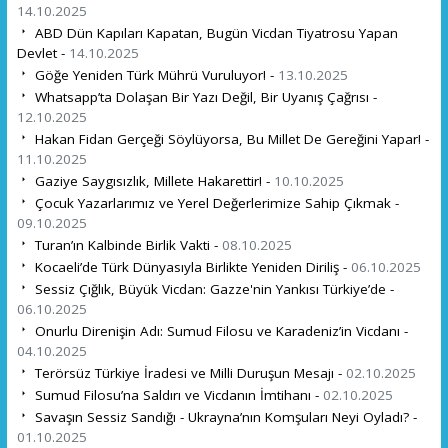
14.10.2025
ABD Dün Kapıları Kapatan, Bugün Vicdan Tiyatrosu Yapan
Devlet -
14.10.2025
Göğe Yeniden Türk Mührü Vuruluyor! -
13.10.2025
Whatsapp’ta Dolaşan Bir Yazı Değil, Bir Uyanış Çağrısı -
12.10.2025
Hakan Fidan Gerçeği Söylüyorsa, Bu Millet De Gereğini Yapar! -
11.10.2025
Gaziye Saygısızlık, Millete Hakarettir! -
10.10.2025
Çocuk Yazarlarımız ve Yerel Değerlerimize Sahip Çıkmak -
09.10.2025
Turan’ın Kalbinde Birlik Vakti -
08.10.2025
Kocaeli’de Türk Dünyasıyla Birlikte Yeniden Diriliş -
06.10.2025
Sessiz Çığlık, Büyük Vicdan: Gazze'nin Yankısı Türkiye’de -
06.10.2025
Onurlu Direnişin Adı: Sumud Filosu ve Karadeniz’in Vicdanı -
04.10.2025
Terörsüz Türkiye İradesi ve Milli Duruşun Mesajı -
02.10.2025
Sumud Filosu’na Saldırı ve Vicdanın İmtihanı -
02.10.2025
Savaşın Sessiz Sandığı - Ukrayna’nın Komşuları Neyi Oyladı? -
01.10.2025