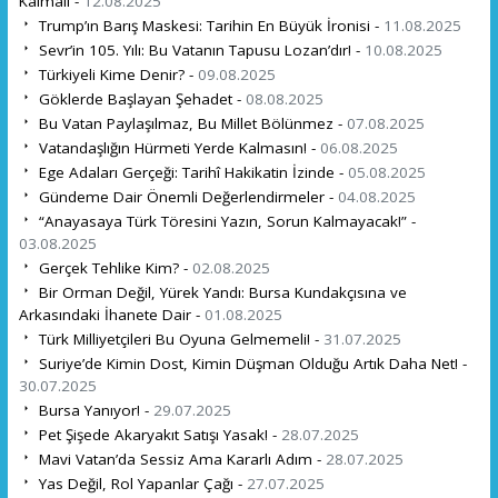
Kalmalı -
12.08.2025
Trump’ın Barış Maskesi: Tarihin En Büyük İronisi -
11.08.2025
Sevr’in 105. Yılı: Bu Vatanın Tapusu Lozan’dır! -
10.08.2025
Türkiyeli Kime Denir? -
09.08.2025
Göklerde Başlayan Şehadet -
08.08.2025
Bu Vatan Paylaşılmaz, Bu Millet Bölünmez -
07.08.2025
Vatandaşlığın Hürmeti Yerde Kalmasın! -
06.08.2025
Ege Adaları Gerçeği: Tarihî Hakikatin İzinde -
05.08.2025
Gündeme Dair Önemli Değerlendirmeler -
04.08.2025
“Anayasaya Türk Töresini Yazın, Sorun Kalmayacak!” -
03.08.2025
Gerçek Tehlike Kim? -
02.08.2025
Bir Orman Değil, Yürek Yandı: Bursa Kundakçısına ve
Arkasındaki İhanete Dair -
01.08.2025
Türk Milliyetçileri Bu Oyuna Gelmemeli! -
31.07.2025
Suriye’de Kimin Dost, Kimin Düşman Olduğu Artık Daha Net! -
30.07.2025
Bursa Yanıyor! -
29.07.2025
Pet Şişede Akaryakıt Satışı Yasak! -
28.07.2025
Mavi Vatan’da Sessiz Ama Kararlı Adım -
28.07.2025
Yas Değil, Rol Yapanlar Çağı -
27.07.2025