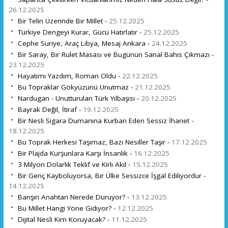
26.12.2025
Bir Telin Üzerinde Bir Millet -
25.12.2025
Türkiye Dengeyi Kurar, Gücü Hatırlatır -
25.12.2025
Cephe Suriye, Araç Libya, Mesaj Ankara -
24.12.2025
Bir Saray, Bir Rulet Masası ve Bugünün Sanal Bahis Çıkmazı -
23.12.2025
Hayatımı Yazdım, Roman Oldu -
22.12.2025
Bu Topraklar Gökyüzünü Unutmaz -
21.12.2025
Nardugan - Unutturulan Türk Yılbaşısı -
20.12.2025
Bayrak Değil, İtiraf -
19.12.2025
Bir Nesli Sigara Dumanına Kurban Eden Sessiz İhanet -
18.12.2025
Bu Toprak Herkesi Taşımaz, Bazı Nesiller Taşır -
17.12.2025
Bir Plajda Kurşunlara Karşı İnsanlık -
16.12.2025
3 Milyon Dolarlık Teklif ve Kirli Akıl -
15.12.2025
Bir Genç Kayboluyorsa, Bir Ülke Sessizce İşgal Ediliyordur -
14.12.2025
Barışın Anahtarı Nerede Duruyor? -
13.12.2025
Bu Millet Hangi Yöne Gidiyor? -
12.12.2025
Dijital Nesli Kim Koruyacak? -
11.12.2025