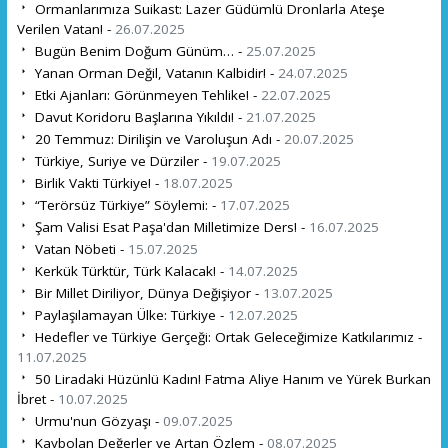
Ormanlarımıza Suikast: Lazer Güdümlü Dronlarla Ateşe
Verilen Vatan! -
26.07.2025
Bugün Benim Doğum Günüm… -
25.07.2025
Yanan Orman Değil, Vatanın Kalbidir! -
24.07.2025
Etki Ajanları: Görünmeyen Tehlike! -
22.07.2025
Davut Koridoru Başlarına Yıkıldı! -
21.07.2025
20 Temmuz: Dirilişin ve Varoluşun Adı -
20.07.2025
Türkiye, Suriye ve Dürziler -
19.07.2025
Birlik Vakti Türkiye! -
18.07.2025
“Terörsüz Türkiye” Söylemi: -
17.07.2025
Şam Valisi Esat Paşa'dan Milletimize Ders! -
16.07.2025
Vatan Nöbeti -
15.07.2025
Kerkük Türktür, Türk Kalacak! -
14.07.2025
Bir Millet Diriliyor, Dünya Değişiyor -
13.07.2025
Paylaşılamayan Ülke: Türkiye -
12.07.2025
Hedefler ve Türkiye Gerçeği: Ortak Geleceğimize Katkılarımız -
11.07.2025
50 Liradaki Hüzünlü Kadın! Fatma Aliye Hanım ve Yürek Burkan
İbret -
10.07.2025
Urmu'nun Gözyaşı -
09.07.2025
Kaybolan Değerler ve Artan Özlem -
08.07.2025