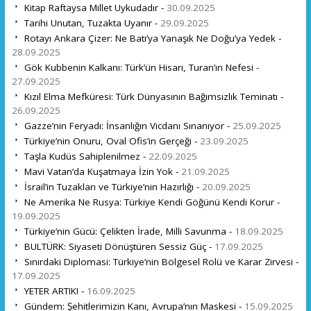
Kitap Raftaysa Millet Uykudadır -
30.09.2025
Tarihi Unutan, Tuzakta Uyanır -
29.09.2025
Rotayı Ankara Çizer: Ne Batı’ya Yanaşık Ne Doğu’ya Yedek -
28.09.2025
Gök Kubbenin Kalkanı: Türk’ün Hisarı, Turan’ın Nefesi -
27.09.2025
Kızıl Elma Mefküresi: Türk Dünyasının Bağımsızlık Teminatı -
26.09.2025
Gazze’nin Feryadı: İnsanlığın Vicdanı Sınanıyor -
25.09.2025
Türkiye’nin Onuru, Oval Ofis’in Gerçeği -
23.09.2025
Taşla Kudüs Sahiplenilmez -
22.09.2025
Mavi Vatan’da Kuşatmaya İzin Yok -
21.09.2025
İsrail’in Tuzakları ve Türkiye’nin Hazırlığı -
20.09.2025
Ne Amerika Ne Rusya: Türkiye Kendi Göğünü Kendi Korur -
19.09.2025
Türkiye’nin Gücü: Çelikten İrade, Milli Savunma -
18.09.2025
BULTÜRK: Siyaseti Dönüştüren Sessiz Güç -
17.09.2025
Sınırdaki Diplomasi: Türkiye’nin Bölgesel Rolü ve Karar Zirvesi -
17.09.2025
YETER ARTIK! -
16.09.2025
Gündem: Şehitlerimizin Kanı, Avrupa’nın Maskesi -
15.09.2025