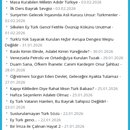
Masa Kurabilen Milletin Adıdır Türkiye -
03.02.2026
İlk Ders Bayrak Sevgisi -
03.02.2026
Suriye’nin Gelecek İnşasında Asli Kurucu Unsur: Türkmenler -
02.02.2026
Silkelen Ey Türk Genci! Fetihle Övünüp Kökünü Unutma! -
01.02.2026
Türk’ü Yok Sayarak Kurulan Hiçbir Avrupa Dengesi Meşru
Değildir -
31.01.2026
Baskı Kimin Elinde, Adalet Kimin Yüreğinde? -
30.01.2026
Venezüela Petrolü ve Ortadoğu’ya Kurulan Tuzak -
29.01.2026
Duam Sana, Öfkem İhanete: Canım Kardeşim Onur Şahbaz -
28.01.2026
Öğretmeni Sürgün Eden Devlet, Geleceğini Ayakta Tutamaz -
27.01.2026
Kapıyı Kilitledim Diye Rahat Mısın Türk Babası? -
25.01.2026
Hafıza Seçenlerin Adaleti Olmaz -
25.01.2026
Ey Türk Vatanın Hainleri, Bu Bayrak Sahipsiz Değildir! -
23.01.2026
Susturulamayan Türk Sözü -
22.01.2026
Ey Türk genci… -
22.01.2026
Bir İmza ile Çalınan Hayat 2 -
21.01.2026