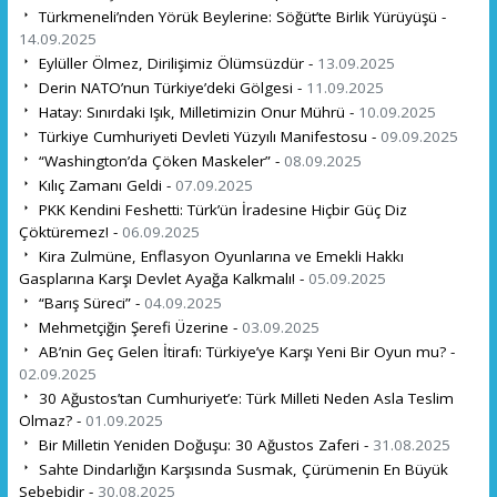
Türkmeneli’nden Yörük Beylerine: Söğüt’te Birlik Yürüyüşü -
14.09.2025
Eylüller Ölmez, Dirilişimiz Ölümsüzdür -
13.09.2025
Derin NATO’nun Türkiye’deki Gölgesi -
11.09.2025
Hatay: Sınırdaki Işık, Milletimizin Onur Mührü -
10.09.2025
Türkiye Cumhuriyeti Devleti Yüzyılı Manifestosu -
09.09.2025
“Washington’da Çöken Maskeler” -
08.09.2025
Kılıç Zamanı Geldi -
07.09.2025
PKK Kendini Feshetti: Türk’ün İradesine Hiçbir Güç Diz
Çöktüremez! -
06.09.2025
Kira Zulmüne, Enflasyon Oyunlarına ve Emekli Hakkı
Gasplarına Karşı Devlet Ayağa Kalkmalı! -
05.09.2025
“Barış Süreci” -
04.09.2025
Mehmetçiğin Şerefi Üzerine -
03.09.2025
AB’nin Geç Gelen İtirafı: Türkiye’ye Karşı Yeni Bir Oyun mu? -
02.09.2025
30 Ağustos’tan Cumhuriyet’e: Türk Milleti Neden Asla Teslim
Olmaz? -
01.09.2025
Bir Milletin Yeniden Doğuşu: 30 Ağustos Zaferi -
31.08.2025
Sahte Dindarlığın Karşısında Susmak, Çürümenin En Büyük
Sebebidir -
30.08.2025