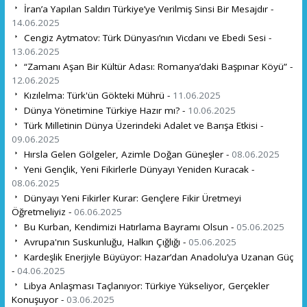
İran’a Yapılan Saldırı Türkiye’ye Verilmiş Sinsi Bir Mesajdır -
14.06.2025
Cengiz Aytmatov: Türk Dünyası’nın Vicdanı ve Ebedi Sesi -
13.06.2025
“Zamanı Aşan Bir Kültür Adası: Romanya’daki Başpınar Köyü” -
12.06.2025
Kızılelma: Türk'ün Gökteki Mührü -
11.06.2025
Dünya Yönetimine Türkiye Hazır mı? -
10.06.2025
Türk Milletinin Dünya Üzerindeki Adalet ve Barışa Etkisi -
09.06.2025
Hırsla Gelen Gölgeler, Azimle Doğan Güneşler -
08.06.2025
Yeni Gençlik, Yeni Fikirlerle Dünyayı Yeniden Kuracak -
08.06.2025
Dünyayı Yeni Fikirler Kurar: Gençlere Fikir Üretmeyi
Öğretmeliyiz -
06.06.2025
Bu Kurban, Kendimizi Hatırlama Bayramı Olsun -
05.06.2025
Avrupa'nın Suskunluğu, Halkın Çığlığı -
05.06.2025
Kardeşlik Enerjiyle Büyüyor: Hazar’dan Anadolu’ya Uzanan Güç
-
04.06.2025
Libya Anlaşması Taçlanıyor: Türkiye Yükseliyor, Gerçekler
Konuşuyor -
03.06.2025