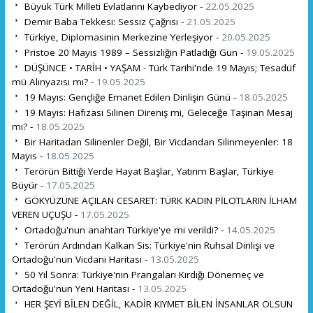
Büyük Türk Milleti Evlatlarını Kaybediyor -
22.05.2025
Demir Baba Tekkesi: Sessiz Çağrısı -
21.05.2025
Türkiye, Diplomasinin Merkezine Yerleşiyor -
20.05.2025
Pristoe 20 Mayıs 1989 – Sessizliğin Patladığı Gün -
19.05.2025
DÜŞÜNCE • TARİH • YAŞAM - Türk Tarihi'nde 19 Mayıs; Tesadüf
mü Alınyazısı mı? -
19.05.2025
19 Mayıs: Gençliğe Emanet Edilen Dirilişin Günü -
18.05.2025
19 Mayıs: Hafızası Silinen Direniş mi, Geleceğe Taşınan Mesaj
mı? -
18.05.2025
Bir Haritadan Silinenler Değil, Bir Vicdandan Silinmeyenler: 18
Mayıs -
18.05.2025
Terörün Bittiği Yerde Hayat Başlar, Yatırım Başlar, Türkiye
Büyür -
17.05.2025
GÖKYÜZÜNE AÇILAN CESARET: TÜRK KADIN PİLOTLARIN İLHAM
VEREN UÇUŞU -
17.05.2025
Ortadoğu'nun anahtarı Türkiye'ye mi verildi? -
14.05.2025
Terörün Ardından Kalkan Sis: Türkiye'nin Ruhsal Dirilişi ve
Ortadoğu'nun Vicdani Haritası -
13.05.2025
50 Yıl Sonra: Türkiye'nin Prangaları Kırdığı Dönemeç ve
Ortadoğu'nun Yeni Haritası -
13.05.2025
HER ŞEYİ BİLEN DEĞİL, KADİR KIYMET BİLEN İNSANLAR OLSUN