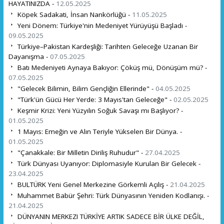
HAYATINIZDA -
12.05.2025
Köpek Sadakati, İnsan Nankörlüğü -
11.05.2025
Yeni Dönem: Türkiye'nin Medeniyet Yürüyüşü Başladı -
09.05.2025
Türkiye–Pakistan Kardeşliği: Tarihten Geleceğe Uzanan Bir
Dayanışma -
07.05.2025
Batı Medeniyeti Aynaya Bakıyor: Çöküş mü, Dönüşüm mü? -
07.05.2025
"Gelecek Bilimin, Bilim Gençliğin Ellerinde" -
04.05.2025
"Türk'ün Gücü Her Yerde: 3 Mayıs'tan Geleceğe" -
02.05.2025
Keşmir Krizi: Yeni Yüzyılın Soğuk Savaşı mı Başlıyor? -
01.05.2025
1 Mayıs: Emeğin ve Alın Teriyle Yükselen Bir Dünya. -
01.05.2025
"Çanakkale: Bir Milletin Diriliş Ruhudur" -
27.04.2025
Türk Dünyası Uyanıyor: Diplomasiyle Kurulan Bir Gelecek -
23.04.2025
BULTÜRK Yeni Genel Merkezine Görkemli Açılış -
21.04.2025
Muhammet Babür Şehri: Türk Dünyasının Yeniden Kodlanışı. -
21.04.2025
DÜNYANIN MERKEZI TÜRKİYE ARTIK SADECE BİR ÜLKE DEĞİL,