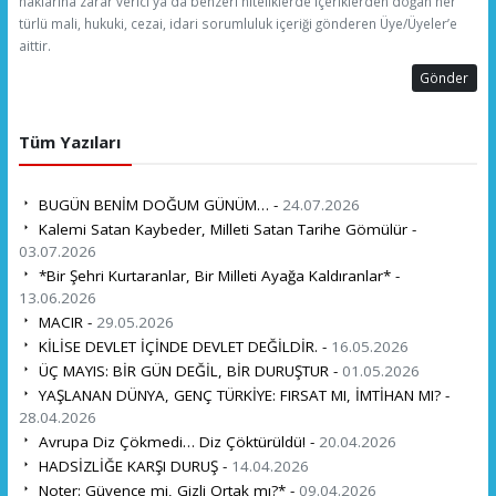
haklarına zarar verici ya da benzeri niteliklerde içeriklerden doğan her
türlü mali, hukuki, cezai, idari sorumluluk içeriği gönderen Üye/Üyeler’e
aittir.
Gönder
Tüm Yazıları
BUGÜN BENİM DOĞUM GÜNÜM… -
24.07.2026
Kalemi Satan Kaybeder, Milleti Satan Tarihe Gömülür -
03.07.2026
*Bir Şehri Kurtaranlar, Bir Milleti Ayağa Kaldıranlar* -
13.06.2026
MACIR -
29.05.2026
KİLİSE DEVLET İÇİNDE DEVLET DEĞİLDİR. -
16.05.2026
ÜÇ MAYIS: BİR GÜN DEĞİL, BİR DURUŞTUR -
01.05.2026
YAŞLANAN DÜNYA, GENÇ TÜRKİYE: FIRSAT MI, İMTİHAN MI? -
28.04.2026
Avrupa Diz Çökmedi… Diz Çöktürüldü! -
20.04.2026
HADSİZLİĞE KARŞI DURUŞ -
14.04.2026
Noter: Güvence mi, Gizli Ortak mı?* -
09.04.2026