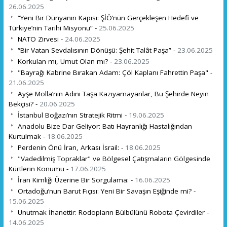
26.06.2025
“Yeni Bir Dünyanın Kapısı: ŞİÖ’nün Gerçekleşen Hedefi ve
Türkiye’nin Tarihi Misyonu” -
25.06.2025
NATO Zirvesi -
24.06.2025
“Bir Vatan Sevdalısının Dönüşü: Şehit Talât Paşa” -
23.06.2025
Korkulan mı, Umut Olan mı? -
23.06.2025
"Bayrağı Kabrine Bırakan Adam: Çöl Kaplanı Fahrettin Paşa" -
21.06.2025
Ayşe Molla’nın Adını Taşa Kazıyamayanlar, Bu Şehirde Neyin
Bekçisi? -
20.06.2025
İstanbul Boğazı’nın Stratejik Ritmi -
19.06.2025
Anadolu Bize Dar Geliyor: Batı Hayranlığı Hastalığından
Kurtulmak -
18.06.2025
Perdenin Önü İran, Arkası İsrail: -
18.06.2025
"Vadedilmiş Topraklar" ve Bölgesel Çatışmaların Gölgesinde
Kürtlerin Konumu -
17.06.2025
İran Kimliği Üzerine Bir Sorgulama: -
16.06.2025
Ortadoğu’nun Barut Fıçısı: Yeni Bir Savaşın Eşiğinde mi? -
15.06.2025
Unutmak İhanettir: Rodopların Bülbülünü Robota Çevirdiler -
14.06.2025