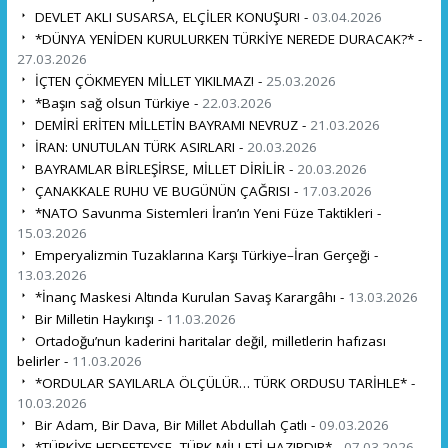
DEVLET AKLI SUSARSA, ELÇİLER KONUŞUR! -
03.04.2026
*DÜNYA YENİDEN KURULURKEN TÜRKİYE NEREDE DURACAK?* -
27.03.2026
İÇTEN ÇÖKMEYEN MİLLET YIKILMAZ! -
25.03.2026
*Başın sağ olsun Türkiye -
22.03.2026
DEMİRİ ERİTEN MİLLETİN BAYRAMI NEVRUZ -
21.03.2026
İRAN: UNUTULAN TÜRK ASIRLARI -
20.03.2026
BAYRAMLAR BİRLEŞİRSE, MİLLET DİRİLİR -
20.03.2026
ÇANAKKALE RUHU VE BUGÜNÜN ÇAĞRISI -
17.03.2026
*NATO Savunma Sistemleri İran’ın Yeni Füze Taktikleri -
15.03.2026
Emperyalizmin Tuzaklarına Karşı Türkiye–İran Gerçeği -
13.03.2026
*İnanç Maskesi Altında Kurulan Savaş Karargâhı -
13.03.2026
Bir Milletin Haykırışı -
11.03.2026
Ortadoğu’nun kaderini haritalar değil, milletlerin hafızası
belirler -
11.03.2026
*ORDULAR SAYILARLA ÖLÇÜLÜR… TÜRK ORDUSU TARİHLE* -
10.03.2026
Bir Adam, Bir Dava, Bir Millet Abdullah Çatlı -
09.03.2026
*TÜRKİYE HEDEFTEYSE, TÜRK MİLLETİ HAZIRDIR* -
07.03.2026