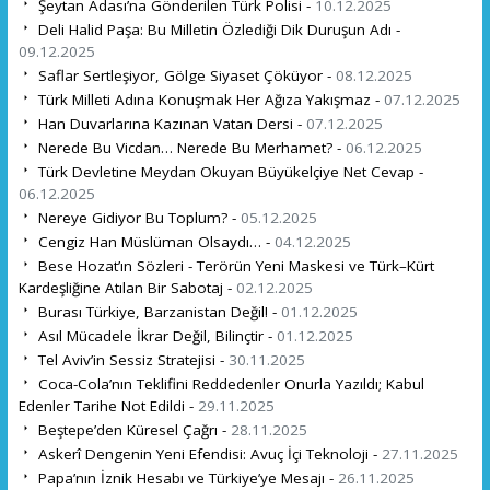
Şeytan Adası’na Gönderilen Türk Polisi -
10.12.2025
Deli Halid Paşa: Bu Milletin Özlediği Dik Duruşun Adı -
09.12.2025
Saflar Sertleşiyor, Gölge Siyaset Çöküyor -
08.12.2025
Türk Milleti Adına Konuşmak Her Ağıza Yakışmaz -
07.12.2025
Han Duvarlarına Kazınan Vatan Dersi -
07.12.2025
Nerede Bu Vicdan… Nerede Bu Merhamet? -
06.12.2025
Türk Devletine Meydan Okuyan Büyükelçiye Net Cevap -
06.12.2025
Nereye Gidiyor Bu Toplum? -
05.12.2025
Cengiz Han Müslüman Olsaydı… -
04.12.2025
Bese Hozat’ın Sözleri - Terörün Yeni Maskesi ve Türk–Kürt
Kardeşliğine Atılan Bir Sabotaj -
02.12.2025
Burası Türkiye, Barzanistan Değil! -
01.12.2025
Asıl Mücadele İkrar Değil, Bilinçtir -
01.12.2025
Tel Aviv’in Sessiz Stratejisi -
30.11.2025
Coca-Cola’nın Teklifini Reddedenler Onurla Yazıldı; Kabul
Edenler Tarihe Not Edildi -
29.11.2025
Beştepe’den Küresel Çağrı -
28.11.2025
Askerî Dengenin Yeni Efendisi: Avuç İçi Teknoloji -
27.11.2025
Papa’nın İznik Hesabı ve Türkiye’ye Mesajı -
26.11.2025