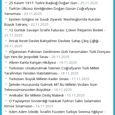
25 Kasım 1917: Türk’e Başbuğ Doğan Gün -
25.11.2025
Türk’ün Ülküsü: Kimliğinden Doğan Gücün Coğrafyaya
Yansıması -
23.11.2025
Epstein Gölgesi ve Suudi Ziyareti: Washington’da Kurulan
Büyük Satranç -
22.11.2025
12 Günlük Savaşın İsrail’e Faturası: Çöken İhtişamın Bedeli -
21.11.2025
İmralı Resti! Devlet Bahçeli’nin Devlete Sahip Çıkış Çığlığı -
20.11.2025
Afganistan–Pakistan Geriliminin Gizli Yansımaları: Türk Dünyası
İçin Yeni Bir Jeopolitik Sınav -
20.11.2025
Altının Kanla Karışan Hikâyesi -
19.11.2025
Türkistan: Unutturulmak İstenen Coğrafyanın Türk Milleti
Tarafından Yeniden Hatırlatılması -
18.11.2025
Türkistan: Büyük Milletin Kader Sınavı -
17.11.2025
Şehidin Huzurunda Gülmek Mi? Bu Milletin Vicdanı Sizin
Tebessümünüzden Büyüktür -
16.11.2025
Anıtkabir: Bir Milletin Diriliş Mabedi -
15.11.2025
O Paylaşımın Gösterdiği Hakikat! Türk’ün Sabrı Selametini
Kimse Sınamasın -
14.11.2025
Adım Adım İzledik: İsrail’in Füzeleri Türkiye Sınırına Yığılıyor -