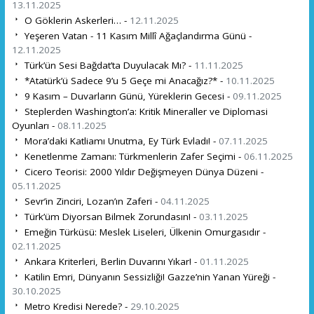
13.11.2025
O Göklerin Askerleri… -
12.11.2025
Yeşeren Vatan - 11 Kasım Millî Ağaçlandırma Günü -
12.11.2025
Türk’ün Sesi Bağdat’ta Duyulacak Mı? -
11.11.2025
*Atatürk’ü Sadece 9’u 5 Geçe mi Anacağız?* -
10.11.2025
9 Kasım – Duvarların Günü, Yüreklerin Gecesi -
09.11.2025
Steplerden Washington’a: Kritik Mineraller ve Diplomasi
Oyunları -
08.11.2025
Mora’daki Katliamı Unutma, Ey Türk Evladı! -
07.11.2025
Kenetlenme Zamanı: Türkmenlerin Zafer Seçimi -
06.11.2025
Cicero Teorisi: 2000 Yıldır Değişmeyen Dünya Düzeni -
05.11.2025
Sevr’in Zinciri, Lozan’ın Zaferi -
04.11.2025
Türk’üm Diyorsan Bilmek Zorundasın! -
03.11.2025
Emeğin Türküsü: Meslek Liseleri, Ülkenin Omurgasıdır -
02.11.2025
Ankara Kriterleri, Berlin Duvarını Yıkar! -
01.11.2025
Katilin Emri, Dünyanın Sessizliği! Gazze’nin Yanan Yüreği -
30.10.2025
Metro Kredisi Nerede? -
29.10.2025