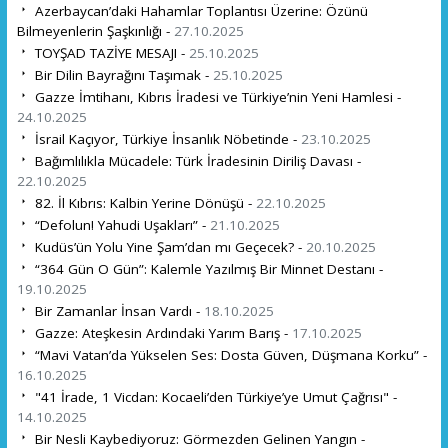
Azerbaycan’daki Hahamlar Toplantısı Üzerine: Özünü
Bilmeyenlerin Şaşkınlığı -
27.10.2025
TOYŞAD TAZİYE MESAJI -
25.10.2025
Bir Dilin Bayrağını Taşımak -
25.10.2025
Gazze İmtihanı, Kıbrıs İradesi ve Türkiye’nin Yeni Hamlesi -
24.10.2025
İsrail Kaçıyor, Türkiye İnsanlık Nöbetinde -
23.10.2025
Bağımlılıkla Mücadele: Türk İradesinin Diriliş Davası -
22.10.2025
82. İl Kıbrıs: Kalbin Yerine Dönüşü -
22.10.2025
“Defolun! Yahudi Uşakları” -
21.10.2025
Kudüs’ün Yolu Yine Şam’dan mı Geçecek? -
20.10.2025
“364 Gün O Gün”: Kalemle Yazılmış Bir Minnet Destanı -
19.10.2025
Bir Zamanlar İnsan Vardı -
18.10.2025
Gazze: Ateşkesin Ardındaki Yarım Barış -
17.10.2025
“Mavi Vatan’da Yükselen Ses: Dosta Güven, Düşmana Korku” -
16.10.2025
"41 İrade, 1 Vicdan: Kocaeli’den Türkiye’ye Umut Çağrısı" -
14.10.2025
Bir Nesli Kaybediyoruz: Görmezden Gelinen Yangın -