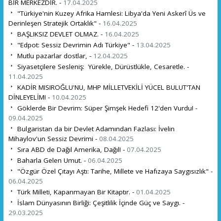
BİR MERKEZDİR. -
17.04.2025
"Türkiye'nin Kuzey Afrika Hamlesi: Libya'da Yeni Askerî Üs ve
Derinleşen Stratejik Ortaklık" -
16.04.2025
BAŞLIKSIZ DEVLET OLMAZ. -
16.04.2025
"Edpot: Sessiz Devrimin Adı Türkiye" -
13.04.2025
Mutlu pazarlar dostlar, -
12.04.2025
Siyasetçilere Sesleniş: Yürekle, Dürüstlükle, Cesaretle. -
11.04.2025
KADİR MISIROĞLU'NU, MHP MİLLETVEKİLİ YÜCEL BULUT'TAN
DİNLEYELİM! -
10.04.2025
Göklerde Bir Devrim: Süper Şimşek Hedefi 12'den Vurdu! -
09.04.2025
Bulgaristan da bir Devlet Adamından Fazlası: İvelin
Mihaylov'un Sessiz Devrimi -
08.04.2025
Sıra ABD de Dağıl Amerika, Dağıl! -
07.04.2025
Baharla Gelen Umut. -
06.04.2025
"Özgür Özel Çıtayı Aştı: Tarihe, Millete ve Hafızaya Saygısızlık" -
06.04.2025
Türk Milleti, Kapanmayan Bir Kitaptır. -
01.04.2025
İslam Dünyasının Birliği: Çeşitlilik İçinde Güç ve Saygı. -
29.03.2025