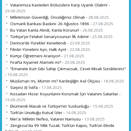
Vatanımıza Kasteden Bölücülere Karşı Uyanık Olalım! -
29.08.2025
Milletimizin Güvenliği, Önceliğimiz Olmalı -
28.08.2025
Osmanlı Bankası Baskını: 26 Ağustos 1896 -
27.08.2025
Bu Vatan Kanla Alındı, Kanla Korunur! -
26.08.2025
Türkiye’ye Felaket Senaryosunun İlk Adımı! -
25.08.2025
Derince’de Yürekler Kenetlendi -
23.08.2025
Filistin Yönetimi Ayrı, Halk Ayrı! -
22.08.2025
Kürtçe Öğretmeni Aranıyor! -
21.08.2025
Fırat’ta Kıyamet Alameti mi? -
20.08.2025
“Emanete Kurt Gibi Sahip Çıkmazsak, Ceset Misali Sürükleniriz”
-
19.08.2025
Müslüman mı, Mümin mi? Kardeşliğin Asıl Ölçüsü -
18.08.2025
Sürpriz (!) İstifa -
17.08.2025
Kıssadan Hisse: Koyunlarını Korumak İçin Vatanını Satanlar -
15.08.2025
Ekümenik Masalı ve Türkiye’nin Suskunluğu -
15.08.2025
Türk’ün Unuttuğu Kutsal İzler -
14.08.2025
Mer'a: Milletin Nefesi, Vatanın Namusu -
13.08.2025
Zengezur’da 99 Yıllık Tuzak: Türk’ün Kapısı, Türk’ün Elinde