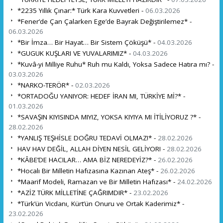
*2235 Yıllık Çınar:* Türk Kara Kuvvetleri -
06.03.2026
*Fener’de Çan Çalarken Ege’de Bayrak Değiştirilemez* -
06.03.2026
*Bir İmza… Bir Hayat… Bir Sistem Çöküşü* -
04.03.2026
*GUGUK KUŞLARI VE YUVALARIMIZ* -
04.03.2026
*Kuvâ-yi Milliye Ruhu* Ruh mu Kaldı, Yoksa Sadece Hatıra mı? -
03.03.2026
*NARKO-TERÖR* -
02.03.2026
*ORTADOĞU YANIYOR: HEDEF İRAN MI, TÜRKİYE Mİ?* -
01.03.2026
*SAVAŞIN KIYISINDA MIYIZ, YOKSA KIYIYA MI İTİLİYORUZ ?* -
28.02.2026
*YANLIŞ TEŞHİSLE DOĞRU TEDAVİ OLMAZ!* -
28.02.2026
HAV HAV DEĞİL, ALLAH DİYEN NESİL GELİYOR! -
28.02.2026
*KÂBE’DE HACILAR… AMA BİZ NEREDEYİZ?* -
26.02.2026
*Hocalı Bir Milletin Hafızasına Kazınan Ateş* -
26.02.2026
*Maarif Modeli, Ramazan ve Bir Milletin Hafızası* -
24.02.2026
*AZİZ TÜRK MİLLETİNE ÇAĞRIMDIR* -
23.02.2026
*Türk’ün Vicdanı, Kürt’ün Onuru ve Ortak Kaderimiz* -
23.02.2026