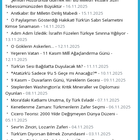
Tebessümünüzden Büyüktür -
16.11.2025
Anıtkabir: Bir Milletin Diriliş Mabedi -
15.11.2025
O Paylaşımın Gösterdiği Hakikat! Türk’ün Sabrı Selametini
Kimse Sınamasın -
14.11.2025
Adım Adım İzledik: İsrail’in Füzeleri Türkiye Sınırına Yığılıyor -
13.11.2025
O Göklerin Askerleri… -
12.11.2025
Yeşeren Vatan - 11 Kasım Millî Ağaçlandırma Günü -
12.11.2025
Türk’ün Sesi Bağdat’ta Duyulacak Mı? -
11.11.2025
*Atatürk’ü Sadece 9’u 5 Geçe mi Anacağız?* -
10.11.2025
9 Kasım – Duvarların Günü, Yüreklerin Gecesi -
09.11.2025
Steplerden Washington’a: Kritik Mineraller ve Diplomasi
Oyunları -
08.11.2025
Mora’daki Katliamı Unutma, Ey Türk Evladı! -
07.11.2025
Kenetlenme Zamanı: Türkmenlerin Zafer Seçimi -
06.11.2025
Cicero Teorisi: 2000 Yıldır Değişmeyen Dünya Düzeni -
05.11.2025
Sevr’in Zinciri, Lozan’ın Zaferi -
04.11.2025
Türk’üm Diyorsan Bilmek Zorundasın! -
03.11.2025