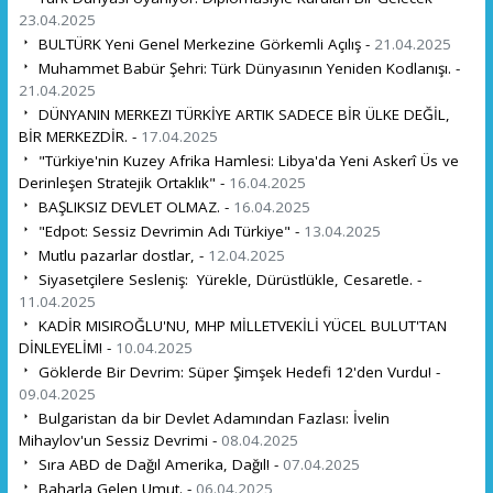
23.04.2025
BULTÜRK Yeni Genel Merkezine Görkemli Açılış -
21.04.2025
Muhammet Babür Şehri: Türk Dünyasının Yeniden Kodlanışı. -
21.04.2025
DÜNYANIN MERKEZI TÜRKİYE ARTIK SADECE BİR ÜLKE DEĞİL,
BİR MERKEZDİR. -
17.04.2025
"Türkiye'nin Kuzey Afrika Hamlesi: Libya'da Yeni Askerî Üs ve
Derinleşen Stratejik Ortaklık" -
16.04.2025
BAŞLIKSIZ DEVLET OLMAZ. -
16.04.2025
"Edpot: Sessiz Devrimin Adı Türkiye" -
13.04.2025
Mutlu pazarlar dostlar, -
12.04.2025
Siyasetçilere Sesleniş: Yürekle, Dürüstlükle, Cesaretle. -
11.04.2025
KADİR MISIROĞLU'NU, MHP MİLLETVEKİLİ YÜCEL BULUT'TAN
DİNLEYELİM! -
10.04.2025
Göklerde Bir Devrim: Süper Şimşek Hedefi 12'den Vurdu! -
09.04.2025
Bulgaristan da bir Devlet Adamından Fazlası: İvelin
Mihaylov'un Sessiz Devrimi -
08.04.2025
Sıra ABD de Dağıl Amerika, Dağıl! -
07.04.2025
Baharla Gelen Umut. -
06.04.2025