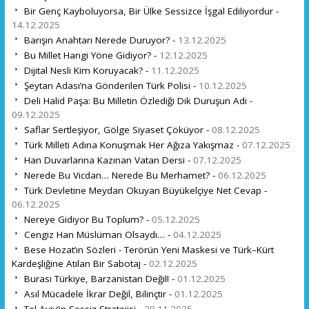
Bir Genç Kayboluyorsa, Bir Ülke Sessizce İşgal Ediliyordur -
14.12.2025
Barışın Anahtarı Nerede Duruyor? -
13.12.2025
Bu Millet Hangi Yöne Gidiyor? -
12.12.2025
Dijital Nesli Kim Koruyacak? -
11.12.2025
Şeytan Adası’na Gönderilen Türk Polisi -
10.12.2025
Deli Halid Paşa: Bu Milletin Özlediği Dik Duruşun Adı -
09.12.2025
Saflar Sertleşiyor, Gölge Siyaset Çöküyor -
08.12.2025
Türk Milleti Adına Konuşmak Her Ağıza Yakışmaz -
07.12.2025
Han Duvarlarına Kazınan Vatan Dersi -
07.12.2025
Nerede Bu Vicdan… Nerede Bu Merhamet? -
06.12.2025
Türk Devletine Meydan Okuyan Büyükelçiye Net Cevap -
06.12.2025
Nereye Gidiyor Bu Toplum? -
05.12.2025
Cengiz Han Müslüman Olsaydı… -
04.12.2025
Bese Hozat’ın Sözleri - Terörün Yeni Maskesi ve Türk–Kürt
Kardeşliğine Atılan Bir Sabotaj -
02.12.2025
Burası Türkiye, Barzanistan Değil! -
01.12.2025
Asıl Mücadele İkrar Değil, Bilinçtir -
01.12.2025
Tel Aviv’in Sessiz Stratejisi -
30.11.2025