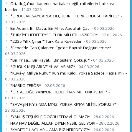
Ortadoğu’nun kaderini haritalar değil, milletlerin hafızası
belirler -
11.03.2026
*ORDULAR SAYILARLA ÖLÇÜLÜR… TÜRK ORDUSU TARİHLE* -
10.03.2026
Bir Adam, Bir Dava, Bir Millet Abdullah Çatlı -
09.03.2026
*TÜRKİYE HEDEFTEYSE, TÜRK MİLLETİ HAZIRDIR* -
07.03.2026
*2235 Yıllık Çınar:* Türk Kara Kuvvetleri -
06.03.2026
*Fener’de Çan Çalarken Ege’de Bayrak Değiştirilemez* -
06.03.2026
*Bir İmza… Bir Hayat… Bir Sistem Çöküşü* -
04.03.2026
*GUGUK KUŞLARI VE YUVALARIMIZ* -
04.03.2026
*Kuvâ-yi Milliye Ruhu* Ruh mu Kaldı, Yoksa Sadece Hatıra mı? -
03.03.2026
*NARKO-TERÖR* -
02.03.2026
*ORTADOĞU YANIYOR: HEDEF İRAN MI, TÜRKİYE Mİ?* -
01.03.2026
*SAVAŞIN KIYISINDA MIYIZ, YOKSA KIYIYA MI İTİLİYORUZ ?* -
28.02.2026
*YANLIŞ TEŞHİSLE DOĞRU TEDAVİ OLMAZ!* -
28.02.2026
HAV HAV DEĞİL, ALLAH DİYEN NESİL GELİYOR! -
28.02.2026
*KÂBE’DE HACILAR… AMA BİZ NEREDEYİZ?* -
26.02.2026