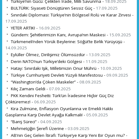
Türkiye’nin Gücü: Çelikten İrade, Milli Savunma -
18.09.2025
BULTÜRK: Siyaseti Dönüştüren Sessiz Güç -
17.09.2025
Sınırdaki Diplomasi: Türkiye’nin Bölgesel Rolü ve Karar Zirvesi -
17.09.2025
YETER ARTIK! -
16.09.2025
Gündem: Şehitlerimizin Kanı, Avrupa’nın Maskesi -
15.09.2025
Türkmeneli’nden Yörük Beylerine: Söğüt’te Birlik Yürüyüşü -
14.09.2025
Eylüller Ölmez, Dirilişimiz Ölümsüzdür -
13.09.2025
Derin NATO’nun Türkiye’deki Gölgesi -
11.09.2025
Hatay: Sınırdaki Işık, Milletimizin Onur Mührü -
10.09.2025
Türkiye Cumhuriyeti Devleti Yüzyılı Manifestosu -
09.09.2025
“Washington’da Çöken Maskeler” -
08.09.2025
Kılıç Zamanı Geldi -
07.09.2025
PKK Kendini Feshetti: Türk’ün İradesine Hiçbir Güç Diz
Çöktüremez! -
06.09.2025
Kira Zulmüne, Enflasyon Oyunlarına ve Emekli Hakkı
Gasplarına Karşı Devlet Ayağa Kalkmalı! -
05.09.2025
“Barış Süreci” -
04.09.2025
Mehmetçiğin Şerefi Üzerine -
03.09.2025
AB’nin Geç Gelen İtirafı: Türkiye’ye Karşı Yeni Bir Oyun mu? -