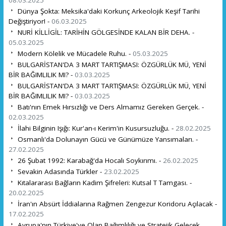
Dünya Şokta: Meksika'daki Korkunç Arkeolojik Keşif Tarihi
Değiştiriyor! -
06.03.2025
NURİ KİLLİGİL: TARİHİN GÖLGESİNDE KALAN BİR DEHA. -
05.03.2025
Modern Kölelik ve Mücadele Ruhu. -
05.03.2025
BULGARİSTAN'DA 3 MART TARTIŞMASI: ÖZGÜRLÜK MÜ, YENİ
BİR BAĞIMLILIK MI? -
03.03.2025
BULGARİSTAN'DA 3 MART TARTIŞMASI: ÖZGÜRLÜK MÜ, YENİ
BİR BAĞIMLILIK MI? -
03.03.2025
Batı'nın Emek Hırsızlığı ve Ders Almamız Gereken Gerçek. -
02.03.2025
İlahi Bilginin Işığı: Kur'an-ı Kerim'in Kusursuzluğu. -
28.02.2025
Osmanlı'da Dolunayın Gücü ve Günümüze Yansımaları. -
27.02.2025
26 Şubat 1992: Karabağ'da Hocalı Soykırımı. -
26.02.2025
Sevakin Adasında Türkler -
23.02.2025
Kıtalararası Bağların Kadim Şifreleri: Kutsal T Tamgası. -
20.02.2025
İran'ın Absürt İddialarına Rağmen Zengezur Koridoru Açılacak -
17.02.2025
Avrupa'nın Türkiye'ye Olan Bağımlılığı ve Stratejik Gelecek