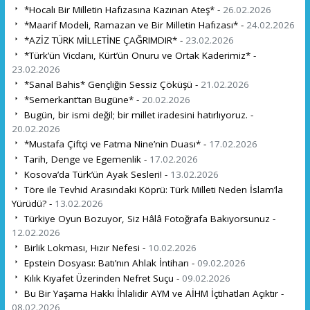
*Hocalı Bir Milletin Hafızasına Kazınan Ateş* -
26.02.2026
*Maarif Modeli, Ramazan ve Bir Milletin Hafızası* -
24.02.2026
*AZİZ TÜRK MİLLETİNE ÇAĞRIMDIR* -
23.02.2026
*Türk’ün Vicdanı, Kürt’ün Onuru ve Ortak Kaderimiz* -
23.02.2026
*Sanal Bahis* Gençliğin Sessiz Çöküşü -
21.02.2026
*Semerkant’tan Bugüne* -
20.02.2026
Bugün, bir ismi değil; bir millet iradesini hatırlıyoruz. -
20.02.2026
*Mustafa Çiftçi ve Fatma Nine’nin Duası* -
17.02.2026
Tarih, Denge ve Egemenlik -
17.02.2026
Kosova’da Türk’ün Ayak Sesleri! -
13.02.2026
Töre ile Tevhid Arasındaki Köprü: Türk Milleti Neden İslam’la
Yürüdü? -
13.02.2026
Türkiye Oyun Bozuyor, Siz Hâlâ Fotoğrafa Bakıyorsunuz -
12.02.2026
Birlik Lokması, Hızır Nefesi -
10.02.2026
Epstein Dosyası: Batı’nın Ahlak İntiharı -
09.02.2026
Kılık Kıyafet Üzerinden Nefret Suçu -
09.02.2026
Bu Bir Yaşama Hakkı İhlalidir AYM ve AİHM İçtihatları Açıktır -
08.02.2026