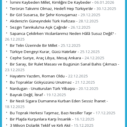
İsmini Kaybeden Millet, Kimliğini De Kaybeder -
06.01.2026
Terörün Takvimi Olmaz, Hedefi Hep Türkiye’dır -
30.12.2025
Bir Göl Susarsa, Bir Şehir Konuşamaz -
29.12.2025
Akdeniz’in Güneyindeki Türk Hafızası -
28.12.2025
Sezgin Tanrıkulu’na Açık Çağrıdır -
26.12.2025
Sapanca Çekilirken Vicdanlarımız Neden Hâlâ Susuz Değil? -
26.12.2025
Bir Telin Üzerinde Bir Millet -
25.12.2025
Türkiye Dengeyi Kurar, Gücü Hatırlatır -
25.12.2025
Cephe Suriye, Araç Libya, Mesaj Ankara -
24.12.2025
Bir Saray, Bir Rulet Masası ve Bugünün Sanal Bahis Çıkmazı -
23.12.2025
Hayatımı Yazdım, Roman Oldu -
22.12.2025
Bu Topraklar Gökyüzünü Unutmaz -
21.12.2025
Nardugan - Unutturulan Türk Yılbaşısı -
20.12.2025
Bayrak Değil, İtiraf -
19.12.2025
Bir Nesli Sigara Dumanına Kurban Eden Sessiz İhanet -
18.12.2025
Bu Toprak Herkesi Taşımaz, Bazı Nesiller Taşır -
17.12.2025
Bir Plajda Kurşunlara Karşı İnsanlık -
16.12.2025
3 Milyon Dolarlık Teklif ve Kirli Akıl -
15.12.2025