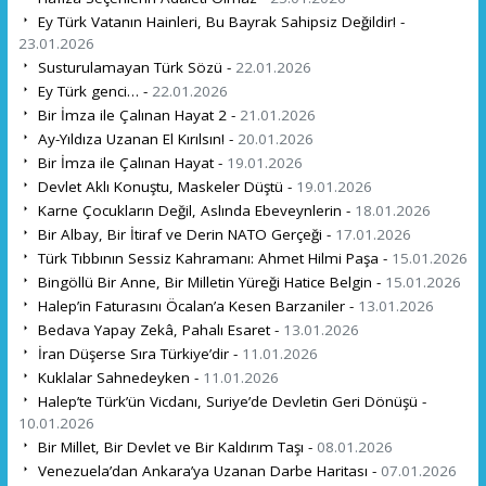
Ey Türk Vatanın Hainleri, Bu Bayrak Sahipsiz Değildir! -
23.01.2026
Susturulamayan Türk Sözü -
22.01.2026
Ey Türk genci… -
22.01.2026
Bir İmza ile Çalınan Hayat 2 -
21.01.2026
Ay-Yıldıza Uzanan El Kırılsın! -
20.01.2026
Bir İmza ile Çalınan Hayat -
19.01.2026
Devlet Aklı Konuştu, Maskeler Düştü -
19.01.2026
Karne Çocukların Değil, Aslında Ebeveynlerin -
18.01.2026
Bir Albay, Bir İtiraf ve Derin NATO Gerçeği -
17.01.2026
Türk Tıbbının Sessiz Kahramanı: Ahmet Hilmi Paşa -
15.01.2026
Bingöllü Bir Anne, Bir Milletin Yüreği Hatice Belgin -
15.01.2026
Halep’in Faturasını Öcalan’a Kesen Barzaniler -
13.01.2026
Bedava Yapay Zekâ, Pahalı Esaret -
13.01.2026
İran Düşerse Sıra Türkiye’dir -
11.01.2026
Kuklalar Sahnedeyken -
11.01.2026
Halep’te Türk’ün Vicdanı, Suriye’de Devletin Geri Dönüşü -
10.01.2026
Bir Millet, Bir Devlet ve Bir Kaldırım Taşı -
08.01.2026
Venezuela’dan Ankara’ya Uzanan Darbe Haritası -
07.01.2026