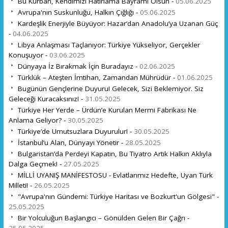
Bu Kurban, Kendimizi Hatırlama Bayramı Olsun -
05.06.2025
Avrupa'nın Suskunluğu, Halkın Çığlığı -
05.06.2025
Kardeşlik Enerjiyle Büyüyor: Hazar’dan Anadolu’ya Uzanan Güç
-
04.06.2025
Libya Anlaşması Taçlanıyor: Türkiye Yükseliyor, Gerçekler
Konuşuyor -
03.06.2025
Dünyaya İz Bırakmak İçin Buradayız -
02.06.2025
Türklük – Ateşten İmtihan, Zamandan Mührüdür -
01.06.2025
Bugünün Gençlerine Duyuru! Gelecek, Sizi Beklemiyor. Siz
Geleceği Kuracaksınız! -
31.05.2025
Türkiye Her Yerde – Ürdün’e Kurulan Mermi Fabrikası Ne
Anlama Geliyor? -
30.05.2025
Türkiye’de Umutsuzlara Duyurulur! -
30.05.2025
İstanbul’u Alan, Dünyayı Yönetir -
28.05.2025
Bulgaristan’da Perdeyi Kapatın, Bu Tiyatro Artık Halkın Aklıyla
Dalga Geçmek! -
27.05.2025
MİLLİ UYANIŞ MANİFESTOSU - Evlatlarımız Hedefte, Uyan Türk
Milleti! -
26.05.2025
"Avrupa'nın Gündemi: Türkiye Haritası ve Bozkurt'un Gölgesi" -
25.05.2025
Bir Yolculuğun Başlangıcı – Gönülden Gelen Bir Çağrı -
25.05.2025