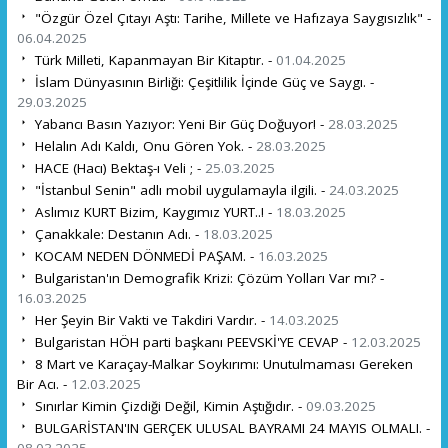
"Özgür Özel Çıtayı Aştı: Tarihe, Millete ve Hafızaya Saygısızlık" -
06.04.2025
Türk Milleti, Kapanmayan Bir Kitaptır. -
01.04.2025
İslam Dünyasının Birliği: Çeşitlilik İçinde Güç ve Saygı. -
29.03.2025
Yabancı Basın Yazıyor: Yeni Bir Güç Doğuyor! -
28.03.2025
Helalın Adı Kaldı, Onu Gören Yok. -
28.03.2025
HACE (Hacı) Bektaş-ı Veli ; -
25.03.2025
"İstanbul Senin" adlı mobil uygulamayla ilgili. -
24.03.2025
Aslımız KURT Bizim, Kaygımız YURT..! -
18.03.2025
Çanakkale: Destanın Adı. -
18.03.2025
KOCAM NEDEN DÖNMEDİ PAŞAM. -
16.03.2025
Bulgaristan'ın Demografik Krizi: Çözüm Yolları Var mı? -
16.03.2025
Her Şeyin Bir Vakti ve Takdiri Vardır. -
14.03.2025
Bulgaristan HÖH parti başkanı PEEVSKİ'YE CEVAP -
12.03.2025
8 Mart ve Karaçay-Malkar Soykırımı: Unutulmaması Gereken
Bir Acı. -
12.03.2025
Sınırlar Kimin Çizdiği Değil, Kimin Aştığıdır. -
09.03.2025
BULGARİSTAN'IN GERÇEK ULUSAL BAYRAMI 24 MAYIS OLMALI. -
08.03.2025