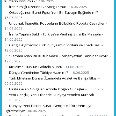
Kürtlerin Konumu -
17.06.2025
İran Kimliği Üzerine Bir Sorgulama: -
16.06.2025
Ortadoğu’nun Barut Fıçısı: Yeni Bir Savaşın Eşiğinde mi? -
15.06.2025
Unutmak İhanettir: Rodopların Bülbülünü Robota Çevirdiler -
14.06.2025
İran’a Yapılan Saldırı Türkiye’ye Verilmiş Sinsi Bir Mesajdır -
14.06.2025
Cengiz Aytmatov: Türk Dünyası’nın Vicdanı ve Ebedi Sesi -
13.06.2025
“Zamanı Aşan Bir Kültür Adası: Romanya’daki Başpınar Köyü” -
12.06.2025
Kızılelma: Türk'ün Gökteki Mührü -
11.06.2025
Dünya Yönetimine Türkiye Hazır mı? -
10.06.2025
Türk Milletinin Dünya Üzerindeki Adalet ve Barışa Etkisi -
09.06.2025
Hırsla Gelen Gölgeler, Azimle Doğan Güneşler -
08.06.2025
Yeni Gençlik, Yeni Fikirlerle Dünyayı Yeniden Kuracak -
08.06.2025
Dünyayı Yeni Fikirler Kurar: Gençlere Fikir Üretmeyi
Öğretmeliyiz -
06.06.2025