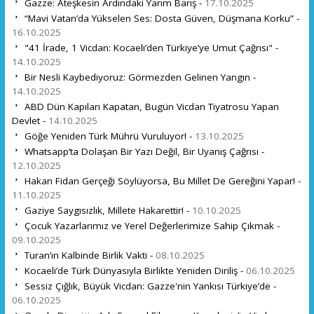
Gazze: Ateşkesin Ardındaki Yarım Barış -
17.10.2025
“Mavi Vatan’da Yükselen Ses: Dosta Güven, Düşmana Korku” -
16.10.2025
"41 İrade, 1 Vicdan: Kocaeli’den Türkiye’ye Umut Çağrısı" -
14.10.2025
Bir Nesli Kaybediyoruz: Görmezden Gelinen Yangın -
14.10.2025
ABD Dün Kapıları Kapatan, Bugün Vicdan Tiyatrosu Yapan
Devlet -
14.10.2025
Göğe Yeniden Türk Mührü Vuruluyor! -
13.10.2025
Whatsapp’ta Dolaşan Bir Yazı Değil, Bir Uyanış Çağrısı -
12.10.2025
Hakan Fidan Gerçeği Söylüyorsa, Bu Millet De Gereğini Yapar! -
11.10.2025
Gaziye Saygısızlık, Millete Hakarettir! -
10.10.2025
Çocuk Yazarlarımız ve Yerel Değerlerimize Sahip Çıkmak -
09.10.2025
Turan’ın Kalbinde Birlik Vakti -
08.10.2025
Kocaeli’de Türk Dünyasıyla Birlikte Yeniden Diriliş -
06.10.2025
Sessiz Çığlık, Büyük Vicdan: Gazze'nin Yankısı Türkiye’de -
06.10.2025