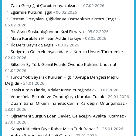
Zaza Gerçeğini Çarpıtamayacaksınız -
07.02.2026
Eğitimde Kültürel İşgal -
06.02.2026
Epstein Dosyaları, Çığlıklar ve Osmanlı’nın Kırmızı Çizgisi -
05.02.2026
Bir Asrın Suskunluğundan Kızıl Elma’ya -
05.02.2026
Masa Kurabilen Milletin Adıdır Türkiye -
03.02.2026
İlk Ders Bayrak Sevgisi -
03.02.2026
Suriye’nin Gelecek İnşasında Asli Kurucu Unsur: Türkmenler -
02.02.2026
Silkelen Ey Türk Genci! Fetihle Övünüp Kökünü Unutma! -
01.02.2026
Türk’ü Yok Sayarak Kurulan Hiçbir Avrupa Dengesi Meşru
Değildir -
31.01.2026
Baskı Kimin Elinde, Adalet Kimin Yüreğinde? -
30.01.2026
Venezüela Petrolü ve Ortadoğu’ya Kurulan Tuzak -
29.01.2026
Duam Sana, Öfkem İhanete: Canım Kardeşim Onur Şahbaz -
28.01.2026
Öğretmeni Sürgün Eden Devlet, Geleceğini Ayakta Tutamaz -
27.01.2026
Kapıyı Kilitledim Diye Rahat Mısın Türk Babası? -
25.01.2026
Hafıza Seçenlerin Adaleti Olmaz -
25.01.2026