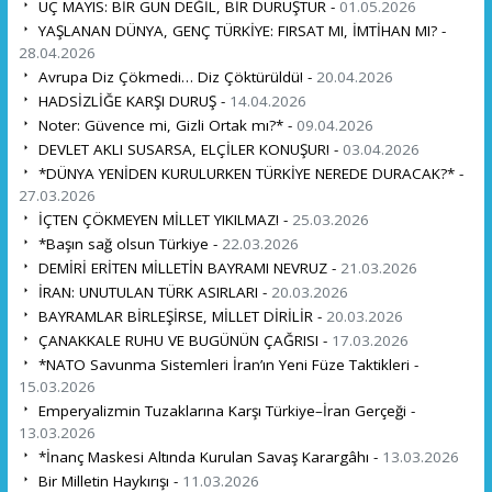
ÜÇ MAYIS: BİR GÜN DEĞİL, BİR DURUŞTUR -
01.05.2026
YAŞLANAN DÜNYA, GENÇ TÜRKİYE: FIRSAT MI, İMTİHAN MI? -
28.04.2026
Avrupa Diz Çökmedi… Diz Çöktürüldü! -
20.04.2026
HADSİZLİĞE KARŞI DURUŞ -
14.04.2026
Noter: Güvence mi, Gizli Ortak mı?* -
09.04.2026
DEVLET AKLI SUSARSA, ELÇİLER KONUŞUR! -
03.04.2026
*DÜNYA YENİDEN KURULURKEN TÜRKİYE NEREDE DURACAK?* -
27.03.2026
İÇTEN ÇÖKMEYEN MİLLET YIKILMAZ! -
25.03.2026
*Başın sağ olsun Türkiye -
22.03.2026
DEMİRİ ERİTEN MİLLETİN BAYRAMI NEVRUZ -
21.03.2026
İRAN: UNUTULAN TÜRK ASIRLARI -
20.03.2026
BAYRAMLAR BİRLEŞİRSE, MİLLET DİRİLİR -
20.03.2026
ÇANAKKALE RUHU VE BUGÜNÜN ÇAĞRISI -
17.03.2026
*NATO Savunma Sistemleri İran’ın Yeni Füze Taktikleri -
15.03.2026
Emperyalizmin Tuzaklarına Karşı Türkiye–İran Gerçeği -
13.03.2026
*İnanç Maskesi Altında Kurulan Savaş Karargâhı -
13.03.2026
Bir Milletin Haykırışı -
11.03.2026