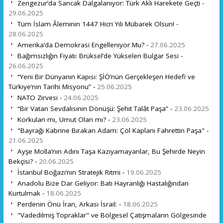
Zengezur’da Sancak Dalgalanıyor: Türk Aklı Harekete Geçti -
29.06.2025
Tüm İslam Âleminin 1447 Hicri Yılı Mübarek Olsun! -
28.06.2025
Amerika’da Demokrasi Engelleniyor Mu? -
27.06.2025
Bağımsızlığın Fiyatı: Brüksel’de Yükselen Bulgar Sesi -
26.06.2025
“Yeni Bir Dünyanın Kapısı: ŞİÖ’nün Gerçekleşen Hedefi ve
Türkiye’nin Tarihi Misyonu” -
25.06.2025
NATO Zirvesi -
24.06.2025
“Bir Vatan Sevdalısının Dönüşü: Şehit Talât Paşa” -
23.06.2025
Korkulan mı, Umut Olan mı? -
23.06.2025
"Bayrağı Kabrine Bırakan Adam: Çöl Kaplanı Fahrettin Paşa" -
21.06.2025
Ayşe Molla’nın Adını Taşa Kazıyamayanlar, Bu Şehirde Neyin
Bekçisi? -
20.06.2025
İstanbul Boğazı’nın Stratejik Ritmi -
19.06.2025
Anadolu Bize Dar Geliyor: Batı Hayranlığı Hastalığından
Kurtulmak -
18.06.2025
Perdenin Önü İran, Arkası İsrail: -
18.06.2025
"Vadedilmiş Topraklar" ve Bölgesel Çatışmaların Gölgesinde