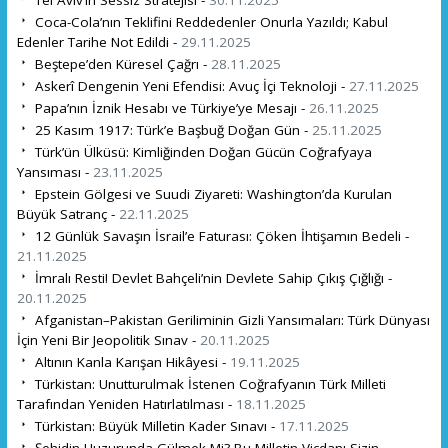
Coca-Cola’nın Teklifini Reddedenler Onurla Yazıldı; Kabul
Edenler Tarihe Not Edildi -
29.11.2025
Beştepe’den Küresel Çağrı -
28.11.2025
Askerî Dengenin Yeni Efendisi: Avuç İçi Teknoloji -
27.11.2025
Papa’nın İznik Hesabı ve Türkiye’ye Mesajı -
26.11.2025
25 Kasım 1917: Türk’e Başbuğ Doğan Gün -
25.11.2025
Türk’ün Ülküsü: Kimliğinden Doğan Gücün Coğrafyaya
Yansıması -
23.11.2025
Epstein Gölgesi ve Suudi Ziyareti: Washington’da Kurulan
Büyük Satranç -
22.11.2025
12 Günlük Savaşın İsrail’e Faturası: Çöken İhtişamın Bedeli -
21.11.2025
İmralı Resti! Devlet Bahçeli’nin Devlete Sahip Çıkış Çığlığı -
20.11.2025
Afganistan–Pakistan Geriliminin Gizli Yansımaları: Türk Dünyası
İçin Yeni Bir Jeopolitik Sınav -
20.11.2025
Altının Kanla Karışan Hikâyesi -
19.11.2025
Türkistan: Unutturulmak İstenen Coğrafyanın Türk Milleti
Tarafından Yeniden Hatırlatılması -
18.11.2025
Türkistan: Büyük Milletin Kader Sınavı -
17.11.2025
Şehidin Huzurunda Gülmek Mi? Bu Milletin Vicdanı Sizin