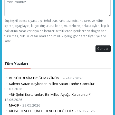
Suç teşkil edecek, yasadışı, tehditkar, rahatsız edici, hakaret ve küfür
içeren, aşağılayıcı, küçük düşürücü, kaba, müstehcen, ahlaka aykırı, kişilik
haklarına zarar verici ya da benzeri niteliklerde içeriklerden doğan her
türlü mali, hukuki, cezai, idari sorumluluk içeriği gönderen Üye/Üyeler’e
aittir.
Gönder
Tüm Yazıları
BUGÜN BENİM DOĞUM GÜNÜM… -
24.07.2026
Kalemi Satan Kaybeder, Milleti Satan Tarihe Gömülür -
03.07.2026
*Bir Şehri Kurtaranlar, Bir Milleti Ayağa Kaldıranlar* -
13.06.2026
MACIR -
29.05.2026
KİLİSE DEVLET İÇİNDE DEVLET DEĞİLDİR. -
16.05.2026