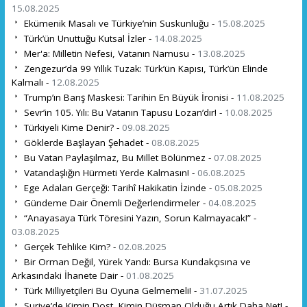
15.08.2025
Ekümenik Masalı ve Türkiye’nin Suskunluğu -
15.08.2025
Türk’ün Unuttuğu Kutsal İzler -
14.08.2025
Mer'a: Milletin Nefesi, Vatanın Namusu -
13.08.2025
Zengezur’da 99 Yıllık Tuzak: Türk’ün Kapısı, Türk’ün Elinde
Kalmalı -
12.08.2025
Trump’ın Barış Maskesi: Tarihin En Büyük İronisi -
11.08.2025
Sevr’in 105. Yılı: Bu Vatanın Tapusu Lozan’dır! -
10.08.2025
Türkiyeli Kime Denir? -
09.08.2025
Göklerde Başlayan Şehadet -
08.08.2025
Bu Vatan Paylaşılmaz, Bu Millet Bölünmez -
07.08.2025
Vatandaşlığın Hürmeti Yerde Kalmasın! -
06.08.2025
Ege Adaları Gerçeği: Tarihî Hakikatin İzinde -
05.08.2025
Gündeme Dair Önemli Değerlendirmeler -
04.08.2025
“Anayasaya Türk Töresini Yazın, Sorun Kalmayacak!” -
03.08.2025
Gerçek Tehlike Kim? -
02.08.2025
Bir Orman Değil, Yürek Yandı: Bursa Kundakçısına ve
Arkasındaki İhanete Dair -
01.08.2025
Türk Milliyetçileri Bu Oyuna Gelmemeli! -
31.07.2025
Suriye’de Kimin Dost, Kimin Düşman Olduğu Artık Daha Net! -