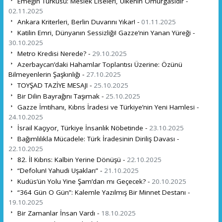
Emeğin Türküsü: Meslek Liseleri, Ülkenin Omurgasıdır -
02.11.2025
Ankara Kriterleri, Berlin Duvarını Yıkar! -
01.11.2025
Katilin Emri, Dünyanın Sessizliği! Gazze’nin Yanan Yüreği -
30.10.2025
Metro Kredisi Nerede? -
29.10.2025
Azerbaycan’daki Hahamlar Toplantısı Üzerine: Özünü
Bilmeyenlerin Şaşkınlığı -
27.10.2025
TOYŞAD TAZİYE MESAJI -
25.10.2025
Bir Dilin Bayrağını Taşımak -
25.10.2025
Gazze İmtihanı, Kıbrıs İradesi ve Türkiye’nin Yeni Hamlesi -
24.10.2025
İsrail Kaçıyor, Türkiye İnsanlık Nöbetinde -
23.10.2025
Bağımlılıkla Mücadele: Türk İradesinin Diriliş Davası -
22.10.2025
82. İl Kıbrıs: Kalbin Yerine Dönüşü -
22.10.2025
“Defolun! Yahudi Uşakları” -
21.10.2025
Kudüs’ün Yolu Yine Şam’dan mı Geçecek? -
20.10.2025
“364 Gün O Gün”: Kalemle Yazılmış Bir Minnet Destanı -
19.10.2025
Bir Zamanlar İnsan Vardı -
18.10.2025