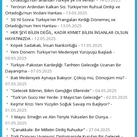
Terörün Ardından Kalkan Sis: Türkiye'nin Ruhsal Dirilişi ve
Ortadoğu'nun Vicdani Haritası -
13.05.2025
50 Yıl Sonra: Türkiye'nin Prangaları Kırdığı Dönemeç ve
Ortadoğu'nun Yeni Haritası -
13.05.2025
HER ŞEYİ BİLEN DEĞİL, KADİR KIYMET BİLEN İNSANLAR OLSUN
HAYATINIZDA -
12.05.2025
Köpek Sadakati, İnsan Nankörlüğü -
11.05.2025
Yeni Dönem: Türkiye'nin Medeniyet Yürüyüşü Başladı -
09.05.2025
Türkiye–Pakistan Kardeşliği: Tarihten Geleceğe Uzanan Bir
Dayanışma -
07.05.2025
Batı Medeniyeti Aynaya Bakıyor: Çöküş mü, Dönüşüm mü? -
07.05.2025
"Gelecek Bilimin, Bilim Gençliğin Ellerinde" -
04.05.2025
"Türk'ün Gücü Her Yerde: 3 Mayıs'tan Geleceğe" -
02.05.2025
Keşmir Krizi: Yeni Yüzyılın Soğuk Savaşı mı Başlıyor? -
01.05.2025
1 Mayıs: Emeğin ve Alın Teriyle Yükselen Bir Dünya. -
01.05.2025
"Çanakkale: Bir Milletin Diriliş Ruhudur" -
27.04.2025
Türk Dünyası Uyanıyor: Diplomasiyle Kurulan Bir Gelecek -