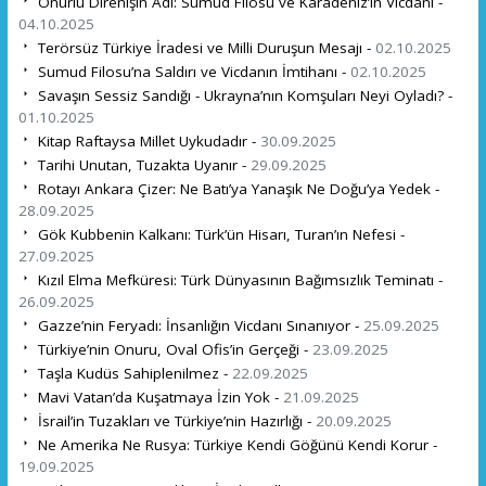
Onurlu Direnişin Adı: Sumud Filosu ve Karadeniz’in Vicdanı -
04.10.2025
Terörsüz Türkiye İradesi ve Milli Duruşun Mesajı -
02.10.2025
Sumud Filosu’na Saldırı ve Vicdanın İmtihanı -
02.10.2025
Savaşın Sessiz Sandığı - Ukrayna’nın Komşuları Neyi Oyladı? -
01.10.2025
Kitap Raftaysa Millet Uykudadır -
30.09.2025
Tarihi Unutan, Tuzakta Uyanır -
29.09.2025
Rotayı Ankara Çizer: Ne Batı’ya Yanaşık Ne Doğu’ya Yedek -
28.09.2025
Gök Kubbenin Kalkanı: Türk’ün Hisarı, Turan’ın Nefesi -
27.09.2025
Kızıl Elma Mefküresi: Türk Dünyasının Bağımsızlık Teminatı -
26.09.2025
Gazze’nin Feryadı: İnsanlığın Vicdanı Sınanıyor -
25.09.2025
Türkiye’nin Onuru, Oval Ofis’in Gerçeği -
23.09.2025
Taşla Kudüs Sahiplenilmez -
22.09.2025
Mavi Vatan’da Kuşatmaya İzin Yok -
21.09.2025
İsrail’in Tuzakları ve Türkiye’nin Hazırlığı -
20.09.2025
Ne Amerika Ne Rusya: Türkiye Kendi Göğünü Kendi Korur -
19.09.2025