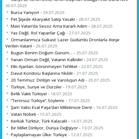
30.07.2025
Bursa Yanıyor! -
29.07.2025
Pet Şişede Akaryakıt Satışı Yasak! -
28.07.2025
Mavi Vatan’da Sessiz Ama Kararlı Adım -
28.07.2025
Yas Değil, Rol Yapanlar Çağı -
27.07.2025
Ormanlarımıza Suikast: Lazer Güdümlü Dronlarla Ateşe
Verilen Vatan! -
26.07.2025
Bugün Benim Doğum Günüm… -
25.07.2025
Yanan Orman Değil, Vatanın Kalbidir! -
24.07.2025
Etki Ajanları: Görünmeyen Tehlike! -
22.07.2025
Davut Koridoru Başlarına Yıkıldı! -
21.07.2025
20 Temmuz: Dirilişin ve Varoluşun Adı -
20.07.2025
Türkiye, Suriye ve Dürziler -
19.07.2025
Birlik Vakti Türkiye! -
18.07.2025
“Terörsüz Türkiye” Söylemi: -
17.07.2025
Şam Valisi Esat Paşa'dan Milletimize Ders! -
16.07.2025
Vatan Nöbeti -
15.07.2025
Kerkük Türktür, Türk Kalacak! -
14.07.2025
Bir Millet Diriliyor, Dünya Değişiyor -
13.07.2025
Paylaşılamayan Ülke: Türkiye -
12.07.2025