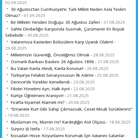
02.09.2025
30 Ağustos’tan Cumhuriyet’e: Türk Milleti Neden Asla Teslim
Olmaz? -
01.09.2025
Bir Milletin Yeniden Doğuşu: 30 Ağustos Zaferi -
31.08.2025
Sahte Dindarlığın Karşısında Susmak, Çürümenin En Büyük
Sebebidir -
30.08.2025
Vatanımıza Kasteden Bölücülere Karşı Uyanık Olalım! -
29.08.2025
Milletimizin Güvenliği, Önceliğimiz Olmalı -
28.08.2025
Osmanlı Bankası Baskını: 26 Ağustos 1896 -
27.08.2025
Bu Vatan Kanla Alındı, Kanla Korunur! -
26.08.2025
Türkiye’ye Felaket Senaryosunun İlk Adımı! -
25.08.2025
Derince’de Yürekler Kenetlendi -
23.08.2025
Filistin Yönetimi Ayrı, Halk Ayrı! -
22.08.2025
Kürtçe Öğretmeni Aranıyor! -
21.08.2025
Fırat’ta Kıyamet Alameti mi? -
20.08.2025
“Emanete Kurt Gibi Sahip Çıkmazsak, Ceset Misali Sürükleniriz”
-
19.08.2025
Müslüman mı, Mümin mi? Kardeşliğin Asıl Ölçüsü -
18.08.2025
Sürpriz (!) İstifa -
17.08.2025
Kıssadan Hisse: Koyunlarını Korumak İçin Vatanını Satanlar -