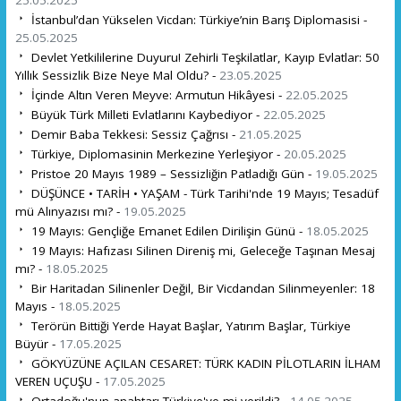
İstanbul’dan Yükselen Vicdan: Türkiye’nin Barış Diplomasisi -
25.05.2025
Devlet Yetkililerine Duyuru! Zehirli Teşkilatlar, Kayıp Evlatlar: 50
Yıllık Sessizlik Bize Neye Mal Oldu? -
23.05.2025
İçinde Altın Veren Meyve: Armutun Hikâyesi -
22.05.2025
Büyük Türk Milleti Evlatlarını Kaybediyor -
22.05.2025
Demir Baba Tekkesi: Sessiz Çağrısı -
21.05.2025
Türkiye, Diplomasinin Merkezine Yerleşiyor -
20.05.2025
Pristoe 20 Mayıs 1989 – Sessizliğin Patladığı Gün -
19.05.2025
DÜŞÜNCE • TARİH • YAŞAM - Türk Tarihi'nde 19 Mayıs; Tesadüf
mü Alınyazısı mı? -
19.05.2025
19 Mayıs: Gençliğe Emanet Edilen Dirilişin Günü -
18.05.2025
19 Mayıs: Hafızası Silinen Direniş mi, Geleceğe Taşınan Mesaj
mı? -
18.05.2025
Bir Haritadan Silinenler Değil, Bir Vicdandan Silinmeyenler: 18
Mayıs -
18.05.2025
Terörün Bittiği Yerde Hayat Başlar, Yatırım Başlar, Türkiye
Büyür -
17.05.2025
GÖKYÜZÜNE AÇILAN CESARET: TÜRK KADIN PİLOTLARIN İLHAM
VEREN UÇUŞU -
17.05.2025
Ortadoğu'nun anahtarı Türkiye'ye mi verildi? -
14.05.2025