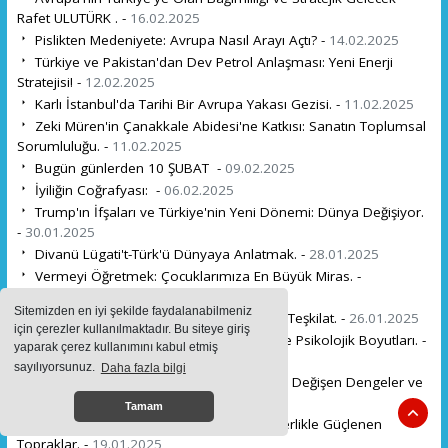
Rafet ULUTÜRK . -
16.02.2025
Pislikten Medeniyete: Avrupa Nasıl Arayı Açtı? -
14.02.2025
Türkiye ve Pakistan'dan Dev Petrol Anlaşması: Yeni Enerji
Stratejisi! -
12.02.2025
Karlı İstanbul'da Tarihi Bir Avrupa Yakası Gezisi. -
11.02.2025
Zeki Müren'in Çanakkale Abidesi'ne Katkısı: Sanatın Toplumsal
Sorumluluğu. -
11.02.2025
Bugün günlerden 10 ŞUBAT -
09.02.2025
İyiliğin Coğrafyası: -
06.02.2025
Trump'ın İfşaları ve Türkiye'nin Yeni Dönemi: Dünya Değişiyor.
-
30.01.2025
Divanü Lügati't-Türk'ü Dünyaya Anlatmak. -
28.01.2025
Vermeyi Öğretmek: Çocuklarımıza En Büyük Miras. -
27.01.2025
Sitemizden en iyi şekilde faydalanabilmeniz
Türk Gençlerine İlham Veren Bir Hikâye: Teşkilat. -
26.01.2025
için çerezler kullanılmaktadır. Bu siteye giriş
Yücelciler Teşkilatı: Bir Direnişin Sosyal ve Psikolojik Boyutları. -
yaparak çerez kullanımını kabul etmiş
24.01.2025
sayılıyorsunuz.
Daha fazla bilgi
İsrail-Hamas Çatışmasında Yeni Dönem: Değişen Dengeler ve
Büyük Kayıplar. -
22.01.2025
Tamam
Bu Memleket Hepimizin: Birlik ve Beraberlikle Güçlenen
Topraklar. -
19.01.2025