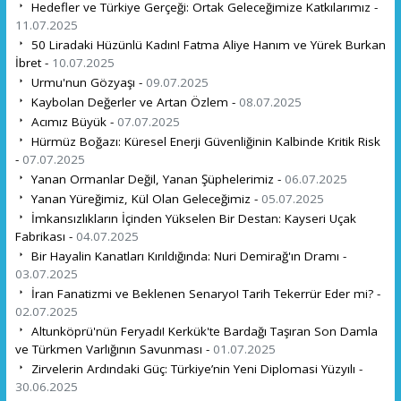
Hedefler ve Türkiye Gerçeği: Ortak Geleceğimize Katkılarımız -
11.07.2025
50 Liradaki Hüzünlü Kadın! Fatma Aliye Hanım ve Yürek Burkan
İbret -
10.07.2025
Urmu'nun Gözyaşı -
09.07.2025
Kaybolan Değerler ve Artan Özlem -
08.07.2025
Acımız Büyük -
07.07.2025
Hürmüz Boğazı: Küresel Enerji Güvenliğinin Kalbinde Kritik Risk
-
07.07.2025
Yanan Ormanlar Değil, Yanan Şüphelerimiz -
06.07.2025
Yanan Yüreğimiz, Kül Olan Geleceğimiz -
05.07.2025
İmkansızlıkların İçinden Yükselen Bir Destan: Kayseri Uçak
Fabrikası -
04.07.2025
Bir Hayalin Kanatları Kırıldığında: Nuri Demirağ'ın Dramı -
03.07.2025
İran Fanatizmi ve Beklenen Senaryo! Tarih Tekerrür Eder mi? -
02.07.2025
Altunköprü'nün Feryadı! Kerkük'te Bardağı Taşıran Son Damla
ve Türkmen Varlığının Savunması -
01.07.2025
Zirvelerin Ardındaki Güç: Türkiye’nin Yeni Diplomasi Yüzyılı -
30.06.2025