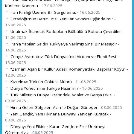
Kürtlerin Konumu -
17.06.2025
İran Kimliği Üzerine Bir Sorgulama: -
16.06.2025
Ortadoğu’nun Barut Fıçısı: Yeni Bir Savaşın Eşiğinde mi? -
15.06.2025
Unutmak İhanettir: Rodopların Bülbülünü Robota Çevirdiler -
14.06.2025
İran’a Yapılan Saldırı Türkiye’ye Verilmiş Sinsi Bir Mesajdır -
14.06.2025
Cengiz Aytmatov: Türk Dünyası’nın Vicdanı ve Ebedi Sesi -
13.06.2025
“Zamanı Aşan Bir Kültür Adası: Romanya’daki Başpınar Köyü” -
12.06.2025
Kızılelma: Türk'ün Gökteki Mührü -
11.06.2025
Dünya Yönetimine Türkiye Hazır mı? -
10.06.2025
Türk Milletinin Dünya Üzerindeki Adalet ve Barışa Etkisi -
09.06.2025
Hırsla Gelen Gölgeler, Azimle Doğan Güneşler -
08.06.2025
Yeni Gençlik, Yeni Fikirlerle Dünyayı Yeniden Kuracak -
08.06.2025
Dünyayı Yeni Fikirler Kurar: Gençlere Fikir Üretmeyi
Öğretmeliyiz -
06.06.2025