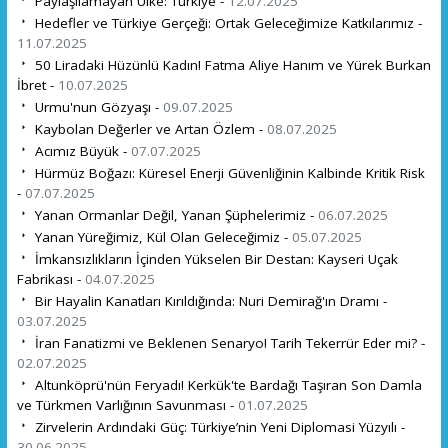
Paylaşılamayan Ülke: Türkiye -
12.07.2025
Hedefler ve Türkiye Gerçeği: Ortak Geleceğimize Katkılarımız -
11.07.2025
50 Liradaki Hüzünlü Kadın! Fatma Aliye Hanım ve Yürek Burkan
İbret -
10.07.2025
Urmu'nun Gözyaşı -
09.07.2025
Kaybolan Değerler ve Artan Özlem -
08.07.2025
Acımız Büyük -
07.07.2025
Hürmüz Boğazı: Küresel Enerji Güvenliğinin Kalbinde Kritik Risk
-
07.07.2025
Yanan Ormanlar Değil, Yanan Şüphelerimiz -
06.07.2025
Yanan Yüreğimiz, Kül Olan Geleceğimiz -
05.07.2025
İmkansızlıkların İçinden Yükselen Bir Destan: Kayseri Uçak
Fabrikası -
04.07.2025
Bir Hayalin Kanatları Kırıldığında: Nuri Demirağ'ın Dramı -
03.07.2025
İran Fanatizmi ve Beklenen Senaryo! Tarih Tekerrür Eder mi? -
02.07.2025
Altunköprü'nün Feryadı! Kerkük'te Bardağı Taşıran Son Damla
ve Türkmen Varlığının Savunması -
01.07.2025
Zirvelerin Ardındaki Güç: Türkiye’nin Yeni Diplomasi Yüzyılı -
30.06.2025