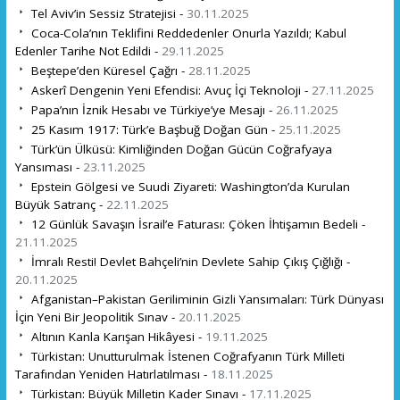
Tel Aviv’in Sessiz Stratejisi -
30.11.2025
Coca-Cola’nın Teklifini Reddedenler Onurla Yazıldı; Kabul
Edenler Tarihe Not Edildi -
29.11.2025
Beştepe’den Küresel Çağrı -
28.11.2025
Askerî Dengenin Yeni Efendisi: Avuç İçi Teknoloji -
27.11.2025
Papa’nın İznik Hesabı ve Türkiye’ye Mesajı -
26.11.2025
25 Kasım 1917: Türk’e Başbuğ Doğan Gün -
25.11.2025
Türk’ün Ülküsü: Kimliğinden Doğan Gücün Coğrafyaya
Yansıması -
23.11.2025
Epstein Gölgesi ve Suudi Ziyareti: Washington’da Kurulan
Büyük Satranç -
22.11.2025
12 Günlük Savaşın İsrail’e Faturası: Çöken İhtişamın Bedeli -
21.11.2025
İmralı Resti! Devlet Bahçeli’nin Devlete Sahip Çıkış Çığlığı -
20.11.2025
Afganistan–Pakistan Geriliminin Gizli Yansımaları: Türk Dünyası
İçin Yeni Bir Jeopolitik Sınav -
20.11.2025
Altının Kanla Karışan Hikâyesi -
19.11.2025
Türkistan: Unutturulmak İstenen Coğrafyanın Türk Milleti
Tarafından Yeniden Hatırlatılması -
18.11.2025
Türkistan: Büyük Milletin Kader Sınavı -
17.11.2025