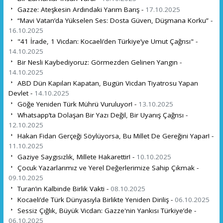
Gazze: Ateşkesin Ardındaki Yarım Barış -
17.10.2025
“Mavi Vatan’da Yükselen Ses: Dosta Güven, Düşmana Korku” -
16.10.2025
"41 İrade, 1 Vicdan: Kocaeli’den Türkiye’ye Umut Çağrısı" -
14.10.2025
Bir Nesli Kaybediyoruz: Görmezden Gelinen Yangın -
14.10.2025
ABD Dün Kapıları Kapatan, Bugün Vicdan Tiyatrosu Yapan
Devlet -
14.10.2025
Göğe Yeniden Türk Mührü Vuruluyor! -
13.10.2025
Whatsapp’ta Dolaşan Bir Yazı Değil, Bir Uyanış Çağrısı -
12.10.2025
Hakan Fidan Gerçeği Söylüyorsa, Bu Millet De Gereğini Yapar! -
11.10.2025
Gaziye Saygısızlık, Millete Hakarettir! -
10.10.2025
Çocuk Yazarlarımız ve Yerel Değerlerimize Sahip Çıkmak -
09.10.2025
Turan’ın Kalbinde Birlik Vakti -
08.10.2025
Kocaeli’de Türk Dünyasıyla Birlikte Yeniden Diriliş -
06.10.2025
Sessiz Çığlık, Büyük Vicdan: Gazze'nin Yankısı Türkiye’de -
06.10.2025