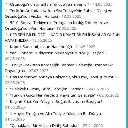
Ortadoğu'nun anahtarı Türkiye'ye mi verildi? -
14.05.2025
Terörün Ardından Kalkan Sis: Türkiye'nin Ruhsal Dirilişi ve
Ortadoğu'nun Vicdani Haritası -
13.05.2025
50 Yıl Sonra: Türkiye'nin Prangaları Kırdığı Dönemeç ve
Ortadoğu'nun Yeni Haritası -
13.05.2025
HER ŞEYİ BİLEN DEĞİL, KADİR KIYMET BİLEN İNSANLAR OLSUN
HAYATINIZDA -
12.05.2025
Köpek Sadakati, İnsan Nankörlüğü -
11.05.2025
Yeni Dönem: Türkiye'nin Medeniyet Yürüyüşü Başladı -
09.05.2025
Türkiye–Pakistan Kardeşliği: Tarihten Geleceğe Uzanan Bir
Dayanışma -
07.05.2025
Batı Medeniyeti Aynaya Bakıyor: Çöküş mü, Dönüşüm mü? -
07.05.2025
"Gelecek Bilimin, Bilim Gençliğin Ellerinde" -
04.05.2025
"Türk'ün Gücü Her Yerde: 3 Mayıs'tan Geleceğe" -
02.05.2025
Keşmir Krizi: Yeni Yüzyılın Soğuk Savaşı mı Başlıyor? -
01.05.2025
1 Mayıs: Emeğin ve Alın Teriyle Yükselen Bir Dünya. -
01.05.2025
"Çanakkale: Bir Milletin Diriliş Ruhudur" -
27.04.2025