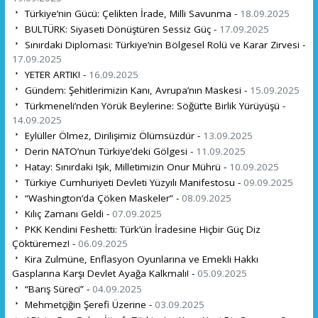
Türkiye’nin Gücü: Çelikten İrade, Milli Savunma -
18.09.2025
BULTÜRK: Siyaseti Dönüştüren Sessiz Güç -
17.09.2025
Sınırdaki Diplomasi: Türkiye’nin Bölgesel Rolü ve Karar Zirvesi -
17.09.2025
YETER ARTIK! -
16.09.2025
Gündem: Şehitlerimizin Kanı, Avrupa’nın Maskesi -
15.09.2025
Türkmeneli’nden Yörük Beylerine: Söğüt’te Birlik Yürüyüşü -
14.09.2025
Eylüller Ölmez, Dirilişimiz Ölümsüzdür -
13.09.2025
Derin NATO’nun Türkiye’deki Gölgesi -
11.09.2025
Hatay: Sınırdaki Işık, Milletimizin Onur Mührü -
10.09.2025
Türkiye Cumhuriyeti Devleti Yüzyılı Manifestosu -
09.09.2025
“Washington’da Çöken Maskeler” -
08.09.2025
Kılıç Zamanı Geldi -
07.09.2025
PKK Kendini Feshetti: Türk’ün İradesine Hiçbir Güç Diz
Çöktüremez! -
06.09.2025
Kira Zulmüne, Enflasyon Oyunlarına ve Emekli Hakkı
Gasplarına Karşı Devlet Ayağa Kalkmalı! -
05.09.2025
“Barış Süreci” -
04.09.2025
Mehmetçiğin Şerefi Üzerine -
03.09.2025