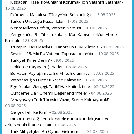
Kıssadan Hisse: Koyunlarını Korumak İçin Vatanını Satanlar -
15.08.2025
Ekümenik Masalı ve Türkiye’nin Suskunluğu -
15.08.2025
Türk’ün Unuttuğu Kutsal İzler -
14.08.2025
Mer'a: Milletin Nefesi, Vatanın Namusu -
13.08.2025
Zengezur’da 99 Yıllık Tuzak: Türk’ün Kapısı, Türk’ün Elinde
Kalmalı -
12.08.2025
Trump’ın Barış Maskesi: Tarihin En Büyük İronisi -
11.08.2025
Sevr’in 105. Yılı: Bu Vatanın Tapusu Lozan’dır! -
10.08.2025
Türkiyeli Kime Denir? -
09.08.2025
Göklerde Başlayan Şehadet -
08.08.2025
Bu Vatan Paylaşılmaz, Bu Millet Bölünmez -
07.08.2025
Vatandaşlığın Hürmeti Yerde Kalmasın! -
06.08.2025
Ege Adaları Gerçeği: Tarihî Hakikatin İzinde -
05.08.2025
Gündeme Dair Önemli Değerlendirmeler -
04.08.2025
“Anayasaya Türk Töresini Yazın, Sorun Kalmayacak!” -
03.08.2025
Gerçek Tehlike Kim? -
02.08.2025
Bir Orman Değil, Yürek Yandı: Bursa Kundakçısına ve
Arkasındaki İhanete Dair -
01.08.2025
Türk Milliyetçileri Bu Oyuna Gelmemeli! -
31.07.2025