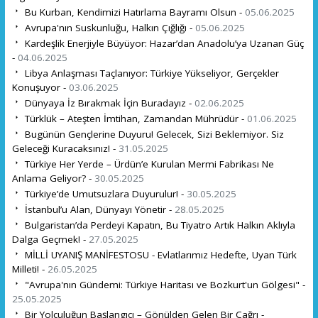
Bu Kurban, Kendimizi Hatırlama Bayramı Olsun -
05.06.2025
Avrupa'nın Suskunluğu, Halkın Çığlığı -
05.06.2025
Kardeşlik Enerjiyle Büyüyor: Hazar’dan Anadolu’ya Uzanan Güç
-
04.06.2025
Libya Anlaşması Taçlanıyor: Türkiye Yükseliyor, Gerçekler
Konuşuyor -
03.06.2025
Dünyaya İz Bırakmak İçin Buradayız -
02.06.2025
Türklük – Ateşten İmtihan, Zamandan Mührüdür -
01.06.2025
Bugünün Gençlerine Duyuru! Gelecek, Sizi Beklemiyor. Siz
Geleceği Kuracaksınız! -
31.05.2025
Türkiye Her Yerde – Ürdün’e Kurulan Mermi Fabrikası Ne
Anlama Geliyor? -
30.05.2025
Türkiye’de Umutsuzlara Duyurulur! -
30.05.2025
İstanbul’u Alan, Dünyayı Yönetir -
28.05.2025
Bulgaristan’da Perdeyi Kapatın, Bu Tiyatro Artık Halkın Aklıyla
Dalga Geçmek! -
27.05.2025
MİLLİ UYANIŞ MANİFESTOSU - Evlatlarımız Hedefte, Uyan Türk
Milleti! -
26.05.2025
"Avrupa'nın Gündemi: Türkiye Haritası ve Bozkurt'un Gölgesi" -
25.05.2025
Bir Yolculuğun Başlangıcı – Gönülden Gelen Bir Çağrı -