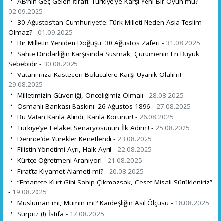
AB’nin Geç Gelen İtirafı: Türkiye’ye Karşı Yeni Bir Oyun mu? -
02.09.2025
30 Ağustos’tan Cumhuriyet’e: Türk Milleti Neden Asla Teslim
Olmaz? -
01.09.2025
Bir Milletin Yeniden Doğuşu: 30 Ağustos Zaferi -
31.08.2025
Sahte Dindarlığın Karşısında Susmak, Çürümenin En Büyük
Sebebidir -
30.08.2025
Vatanımıza Kasteden Bölücülere Karşı Uyanık Olalım! -
29.08.2025
Milletimizin Güvenliği, Önceliğimiz Olmalı -
28.08.2025
Osmanlı Bankası Baskını: 26 Ağustos 1896 -
27.08.2025
Bu Vatan Kanla Alındı, Kanla Korunur! -
26.08.2025
Türkiye’ye Felaket Senaryosunun İlk Adımı! -
25.08.2025
Derince’de Yürekler Kenetlendi -
23.08.2025
Filistin Yönetimi Ayrı, Halk Ayrı! -
22.08.2025
Kürtçe Öğretmeni Aranıyor! -
21.08.2025
Fırat’ta Kıyamet Alameti mi? -
20.08.2025
“Emanete Kurt Gibi Sahip Çıkmazsak, Ceset Misali Sürükleniriz”
-
19.08.2025
Müslüman mı, Mümin mi? Kardeşliğin Asıl Ölçüsü -
18.08.2025
Sürpriz (!) İstifa -
17.08.2025