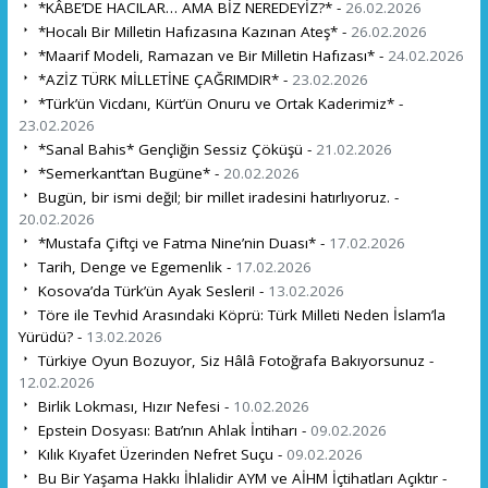
*KÂBE’DE HACILAR… AMA BİZ NEREDEYİZ?* -
26.02.2026
*Hocalı Bir Milletin Hafızasına Kazınan Ateş* -
26.02.2026
*Maarif Modeli, Ramazan ve Bir Milletin Hafızası* -
24.02.2026
*AZİZ TÜRK MİLLETİNE ÇAĞRIMDIR* -
23.02.2026
*Türk’ün Vicdanı, Kürt’ün Onuru ve Ortak Kaderimiz* -
23.02.2026
*Sanal Bahis* Gençliğin Sessiz Çöküşü -
21.02.2026
*Semerkant’tan Bugüne* -
20.02.2026
Bugün, bir ismi değil; bir millet iradesini hatırlıyoruz. -
20.02.2026
*Mustafa Çiftçi ve Fatma Nine’nin Duası* -
17.02.2026
Tarih, Denge ve Egemenlik -
17.02.2026
Kosova’da Türk’ün Ayak Sesleri! -
13.02.2026
Töre ile Tevhid Arasındaki Köprü: Türk Milleti Neden İslam’la
Yürüdü? -
13.02.2026
Türkiye Oyun Bozuyor, Siz Hâlâ Fotoğrafa Bakıyorsunuz -
12.02.2026
Birlik Lokması, Hızır Nefesi -
10.02.2026
Epstein Dosyası: Batı’nın Ahlak İntiharı -
09.02.2026
Kılık Kıyafet Üzerinden Nefret Suçu -
09.02.2026
Bu Bir Yaşama Hakkı İhlalidir AYM ve AİHM İçtihatları Açıktır -