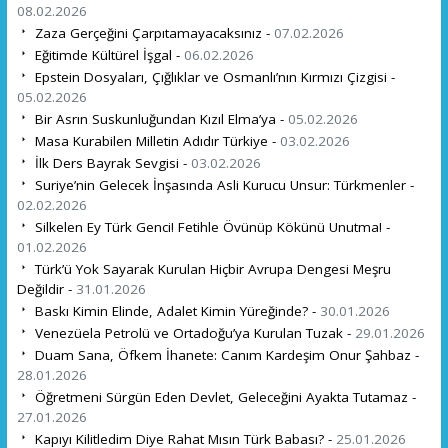
08.02.2026
Zaza Gerçeğini Çarpıtamayacaksınız -
07.02.2026
Eğitimde Kültürel İşgal -
06.02.2026
Epstein Dosyaları, Çığlıklar ve Osmanlı’nın Kırmızı Çizgisi -
05.02.2026
Bir Asrın Suskunluğundan Kızıl Elma’ya -
05.02.2026
Masa Kurabilen Milletin Adıdır Türkiye -
03.02.2026
İlk Ders Bayrak Sevgisi -
03.02.2026
Suriye’nin Gelecek İnşasında Asli Kurucu Unsur: Türkmenler -
02.02.2026
Silkelen Ey Türk Genci! Fetihle Övünüp Kökünü Unutma! -
01.02.2026
Türk’ü Yok Sayarak Kurulan Hiçbir Avrupa Dengesi Meşru
Değildir -
31.01.2026
Baskı Kimin Elinde, Adalet Kimin Yüreğinde? -
30.01.2026
Venezüela Petrolü ve Ortadoğu’ya Kurulan Tuzak -
29.01.2026
Duam Sana, Öfkem İhanete: Canım Kardeşim Onur Şahbaz -
28.01.2026
Öğretmeni Sürgün Eden Devlet, Geleceğini Ayakta Tutamaz -
27.01.2026
Kapıyı Kilitledim Diye Rahat Mısın Türk Babası? -
25.01.2026