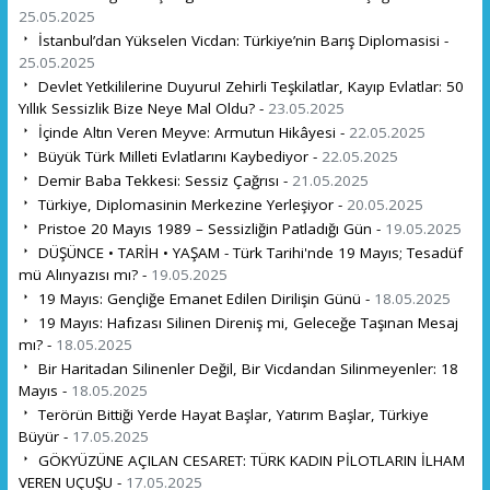
25.05.2025
İstanbul’dan Yükselen Vicdan: Türkiye’nin Barış Diplomasisi -
25.05.2025
Devlet Yetkililerine Duyuru! Zehirli Teşkilatlar, Kayıp Evlatlar: 50
Yıllık Sessizlik Bize Neye Mal Oldu? -
23.05.2025
İçinde Altın Veren Meyve: Armutun Hikâyesi -
22.05.2025
Büyük Türk Milleti Evlatlarını Kaybediyor -
22.05.2025
Demir Baba Tekkesi: Sessiz Çağrısı -
21.05.2025
Türkiye, Diplomasinin Merkezine Yerleşiyor -
20.05.2025
Pristoe 20 Mayıs 1989 – Sessizliğin Patladığı Gün -
19.05.2025
DÜŞÜNCE • TARİH • YAŞAM - Türk Tarihi'nde 19 Mayıs; Tesadüf
mü Alınyazısı mı? -
19.05.2025
19 Mayıs: Gençliğe Emanet Edilen Dirilişin Günü -
18.05.2025
19 Mayıs: Hafızası Silinen Direniş mi, Geleceğe Taşınan Mesaj
mı? -
18.05.2025
Bir Haritadan Silinenler Değil, Bir Vicdandan Silinmeyenler: 18
Mayıs -
18.05.2025
Terörün Bittiği Yerde Hayat Başlar, Yatırım Başlar, Türkiye
Büyür -
17.05.2025
GÖKYÜZÜNE AÇILAN CESARET: TÜRK KADIN PİLOTLARIN İLHAM
VEREN UÇUŞU -
17.05.2025