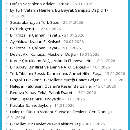
Hafıza Seçenlerin Adaleti Olmaz -
25.01.2026
Ey Türk Vatanın Hainleri, Bu Bayrak Sahipsiz Değildir! -
23.01.2026
Susturulamayan Türk Sözü -
22.01.2026
Ey Türk genci… -
22.01.2026
Bir İmza ile Çalınan Hayat 2 -
21.01.2026
Ay-Yıldıza Uzanan El Kırılsın! -
20.01.2026
Bir İmza ile Çalınan Hayat -
19.01.2026
Devlet Aklı Konuştu, Maskeler Düştü -
19.01.2026
Karne Çocukların Değil, Aslında Ebeveynlerin -
18.01.2026
Bir Albay, Bir İtiraf ve Derin NATO Gerçeği -
17.01.2026
Türk Tıbbının Sessiz Kahramanı: Ahmet Hilmi Paşa -
15.01.2026
Bingöllü Bir Anne, Bir Milletin Yüreği Hatice Belgin -
15.01.2026
Halep’in Faturasını Öcalan’a Kesen Barzaniler -
13.01.2026
Bedava Yapay Zekâ, Pahalı Esaret -
13.01.2026
İran Düşerse Sıra Türkiye’dir -
11.01.2026
Kuklalar Sahnedeyken -
11.01.2026
Halep’te Türk’ün Vicdanı, Suriye’de Devletin Geri Dönüşü -
10.01.2026
Bir Millet, Bir Devlet ve Bir Kaldırım Taşı -
08.01.2026