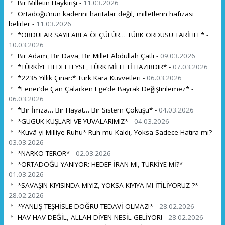
Bir Milletin Haykırışı -
11.03.2026
Ortadoğu’nun kaderini haritalar değil, milletlerin hafızası
belirler -
11.03.2026
*ORDULAR SAYILARLA ÖLÇÜLÜR… TÜRK ORDUSU TARİHLE* -
10.03.2026
Bir Adam, Bir Dava, Bir Millet Abdullah Çatlı -
09.03.2026
*TÜRKİYE HEDEFTEYSE, TÜRK MİLLETİ HAZIRDIR* -
07.03.2026
*2235 Yıllık Çınar:* Türk Kara Kuvvetleri -
06.03.2026
*Fener’de Çan Çalarken Ege’de Bayrak Değiştirilemez* -
06.03.2026
*Bir İmza… Bir Hayat… Bir Sistem Çöküşü* -
04.03.2026
*GUGUK KUŞLARI VE YUVALARIMIZ* -
04.03.2026
*Kuvâ-yi Milliye Ruhu* Ruh mu Kaldı, Yoksa Sadece Hatıra mı? -
03.03.2026
*NARKO-TERÖR* -
02.03.2026
*ORTADOĞU YANIYOR: HEDEF İRAN MI, TÜRKİYE Mİ?* -
01.03.2026
*SAVAŞIN KIYISINDA MIYIZ, YOKSA KIYIYA MI İTİLİYORUZ ?* -
28.02.2026
*YANLIŞ TEŞHİSLE DOĞRU TEDAVİ OLMAZ!* -
28.02.2026
HAV HAV DEĞİL, ALLAH DİYEN NESİL GELİYOR! -
28.02.2026