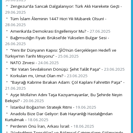
Zengezur’da Sancak Dalgalanıyor: Türk Aklı Harekete Geçti -
29.06.2025
Tüm İslam Âleminin 1447 Hicri Yılı Mübarek Olsun! -
28.06.2025
Amerika’da Demokrasi Engelleniyor Mu? -
27.06.2025
Bağımsızlığın Fiyatı: Brüksel’de Yükselen Bulgar Sesi -
26.06.2025
“Yeni Bir Dünyanın Kapısı: ŞİÖ’nün Gerçekleşen Hedefi ve
Türkiye’nin Tarihi Misyonu” -
25.06.2025
NATO Zirvesi -
24.06.2025
“Bir Vatan Sevdalısının Dönüşü: Şehit Talât Paşa” -
23.06.2025
Korkulan mı, Umut Olan mı? -
23.06.2025
"Bayrağı Kabrine Bırakan Adam: Çöl Kaplanı Fahrettin Paşa" -
21.06.2025
Ayşe Molla’nın Adını Taşa Kazıyamayanlar, Bu Şehirde Neyin
Bekçisi? -
20.06.2025
İstanbul Boğazı’nın Stratejik Ritmi -
19.06.2025
Anadolu Bize Dar Geliyor: Batı Hayranlığı Hastalığından
Kurtulmak -
18.06.2025
Perdenin Önü İran, Arkası İsrail: -
18.06.2025
"Vadedilmiş Topraklar" ve Bölgesel Çatışmaların Gölgesinde