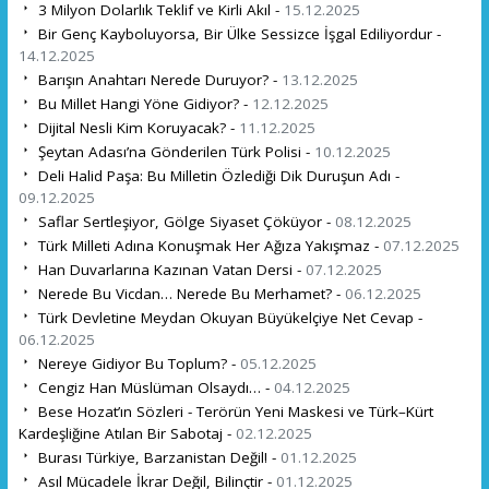
3 Milyon Dolarlık Teklif ve Kirli Akıl -
15.12.2025
Bir Genç Kayboluyorsa, Bir Ülke Sessizce İşgal Ediliyordur -
14.12.2025
Barışın Anahtarı Nerede Duruyor? -
13.12.2025
Bu Millet Hangi Yöne Gidiyor? -
12.12.2025
Dijital Nesli Kim Koruyacak? -
11.12.2025
Şeytan Adası’na Gönderilen Türk Polisi -
10.12.2025
Deli Halid Paşa: Bu Milletin Özlediği Dik Duruşun Adı -
09.12.2025
Saflar Sertleşiyor, Gölge Siyaset Çöküyor -
08.12.2025
Türk Milleti Adına Konuşmak Her Ağıza Yakışmaz -
07.12.2025
Han Duvarlarına Kazınan Vatan Dersi -
07.12.2025
Nerede Bu Vicdan… Nerede Bu Merhamet? -
06.12.2025
Türk Devletine Meydan Okuyan Büyükelçiye Net Cevap -
06.12.2025
Nereye Gidiyor Bu Toplum? -
05.12.2025
Cengiz Han Müslüman Olsaydı… -
04.12.2025
Bese Hozat’ın Sözleri - Terörün Yeni Maskesi ve Türk–Kürt
Kardeşliğine Atılan Bir Sabotaj -
02.12.2025
Burası Türkiye, Barzanistan Değil! -
01.12.2025
Asıl Mücadele İkrar Değil, Bilinçtir -
01.12.2025