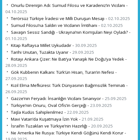
Onurlu Direnişin Adı: Sumud Filosu ve Karadeniz’in Vicdanı -
04.10.2025
Terörsüz Türkiye İradesi ve Milli Duruşun Mesajı -
02.10.2025
Sumud Filosu’na Saldırı ve Vicdanın İmtihanı -
02.10.2025
Savaşın Sessiz Sandığı - Ukrayna’nın Komşuları Neyi Oyladı? -
01.10.2025
Kitap Raftaysa Millet Uykudadır -
30.09.2025
Tarihi Unutan, Tuzakta Uyanır -
29.09.2025
Rotayı Ankara Çizer: Ne Batı’ya Yanaşık Ne Doğu’ya Yedek -
28.09.2025
Gök Kubbenin Kalkanı: Türk’ün Hisarı, Turan’ın Nefesi -
27.09.2025
Kızıl Elma Mefküresi: Türk Dünyasının Bağımsızlık Teminatı -
26.09.2025
Gazze’nin Feryadı: İnsanlığın Vicdanı Sınanıyor -
25.09.2025
Türkiye’nin Onuru, Oval Ofis’in Gerçeği -
23.09.2025
Taşla Kudüs Sahiplenilmez -
22.09.2025
Mavi Vatan’da Kuşatmaya İzin Yok -
21.09.2025
İsrail’in Tuzakları ve Türkiye’nin Hazırlığı -
20.09.2025
Ne Amerika Ne Rusya: Türkiye Kendi Göğünü Kendi Korur -
19.09.2025