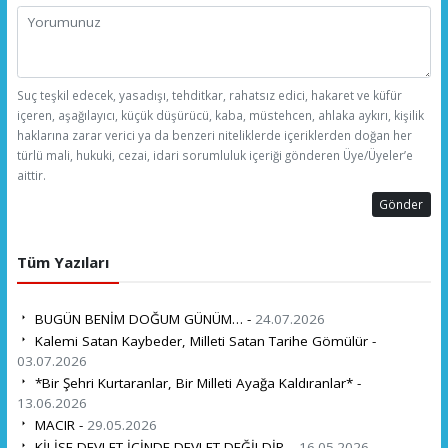
Suç teşkil edecek, yasadışı, tehditkar, rahatsız edici, hakaret ve küfür
içeren, aşağılayıcı, küçük düşürücü, kaba, müstehcen, ahlaka aykırı, kişilik
haklarına zarar verici ya da benzeri niteliklerde içeriklerden doğan her
türlü mali, hukuki, cezai, idari sorumluluk içeriği gönderen Üye/Üyeler’e
aittir.
Gönder
Tüm Yazıları
BUGÜN BENİM DOĞUM GÜNÜM… -
24.07.2026
Kalemi Satan Kaybeder, Milleti Satan Tarihe Gömülür -
03.07.2026
*Bir Şehri Kurtaranlar, Bir Milleti Ayağa Kaldıranlar* -
13.06.2026
MACIR -
29.05.2026
KİLİSE DEVLET İÇİNDE DEVLET DEĞİLDİR. -
16.05.2026