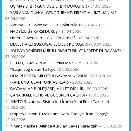
ÜÇ MAYIS: BİR GÜN DEĞİL, BİR DURUŞTUR -
01.05.2026
YAŞLANAN DÜNYA, GENÇ TÜRKİYE: FIRSAT MI, İMTİHAN MI? -
28.04.2026
Avrupa Diz Çökmedi… Diz Çöktürüldü! -
20.04.2026
HADSİZLİĞE KARŞI DURUŞ -
14.04.2026
Noter: Güvence mi, Gizli Ortak mı?* -
09.04.2026
DEVLET AKLI SUSARSA, ELÇİLER KONUŞUR! -
03.04.2026
*DÜNYA YENİDEN KURULURKEN TÜRKİYE NEREDE DURACAK?* -
27.03.2026
İÇTEN ÇÖKMEYEN MİLLET YIKILMAZ! -
25.03.2026
*Başın sağ olsun Türkiye -
22.03.2026
DEMİRİ ERİTEN MİLLETİN BAYRAMI NEVRUZ -
21.03.2026
İRAN: UNUTULAN TÜRK ASIRLARI -
20.03.2026
BAYRAMLAR BİRLEŞİRSE, MİLLET DİRİLİR -
20.03.2026
ÇANAKKALE RUHU VE BUGÜNÜN ÇAĞRISI -
17.03.2026
*NATO Savunma Sistemleri İran’ın Yeni Füze Taktikleri -
15.03.2026
Emperyalizmin Tuzaklarına Karşı Türkiye–İran Gerçeği -
13.03.2026
*İnanç Maskesi Altında Kurulan Savaş Karargâhı -
13.03.2026