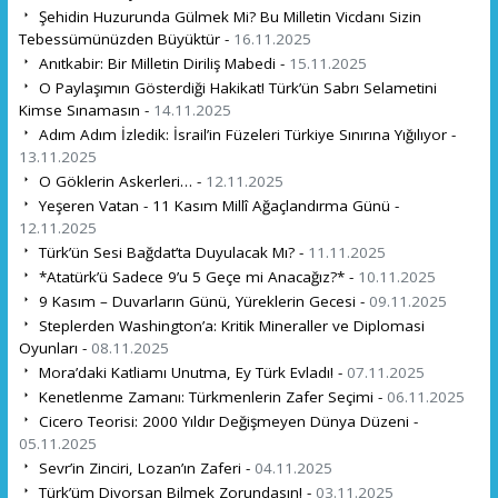
Şehidin Huzurunda Gülmek Mi? Bu Milletin Vicdanı Sizin
Tebessümünüzden Büyüktür -
16.11.2025
Anıtkabir: Bir Milletin Diriliş Mabedi -
15.11.2025
O Paylaşımın Gösterdiği Hakikat! Türk’ün Sabrı Selametini
Kimse Sınamasın -
14.11.2025
Adım Adım İzledik: İsrail’in Füzeleri Türkiye Sınırına Yığılıyor -
13.11.2025
O Göklerin Askerleri… -
12.11.2025
Yeşeren Vatan - 11 Kasım Millî Ağaçlandırma Günü -
12.11.2025
Türk’ün Sesi Bağdat’ta Duyulacak Mı? -
11.11.2025
*Atatürk’ü Sadece 9’u 5 Geçe mi Anacağız?* -
10.11.2025
9 Kasım – Duvarların Günü, Yüreklerin Gecesi -
09.11.2025
Steplerden Washington’a: Kritik Mineraller ve Diplomasi
Oyunları -
08.11.2025
Mora’daki Katliamı Unutma, Ey Türk Evladı! -
07.11.2025
Kenetlenme Zamanı: Türkmenlerin Zafer Seçimi -
06.11.2025
Cicero Teorisi: 2000 Yıldır Değişmeyen Dünya Düzeni -
05.11.2025
Sevr’in Zinciri, Lozan’ın Zaferi -
04.11.2025
Türk’üm Diyorsan Bilmek Zorundasın! -
03.11.2025