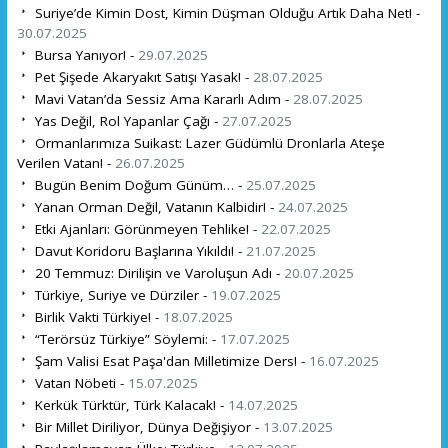
Suriye’de Kimin Dost, Kimin Düşman Olduğu Artık Daha Net! -
30.07.2025
Bursa Yanıyor! -
29.07.2025
Pet Şişede Akaryakıt Satışı Yasak! -
28.07.2025
Mavi Vatan’da Sessiz Ama Kararlı Adım -
28.07.2025
Yas Değil, Rol Yapanlar Çağı -
27.07.2025
Ormanlarımıza Suikast: Lazer Güdümlü Dronlarla Ateşe
Verilen Vatan! -
26.07.2025
Bugün Benim Doğum Günüm… -
25.07.2025
Yanan Orman Değil, Vatanın Kalbidir! -
24.07.2025
Etki Ajanları: Görünmeyen Tehlike! -
22.07.2025
Davut Koridoru Başlarına Yıkıldı! -
21.07.2025
20 Temmuz: Dirilişin ve Varoluşun Adı -
20.07.2025
Türkiye, Suriye ve Dürziler -
19.07.2025
Birlik Vakti Türkiye! -
18.07.2025
“Terörsüz Türkiye” Söylemi: -
17.07.2025
Şam Valisi Esat Paşa'dan Milletimize Ders! -
16.07.2025
Vatan Nöbeti -
15.07.2025
Kerkük Türktür, Türk Kalacak! -
14.07.2025
Bir Millet Diriliyor, Dünya Değişiyor -
13.07.2025