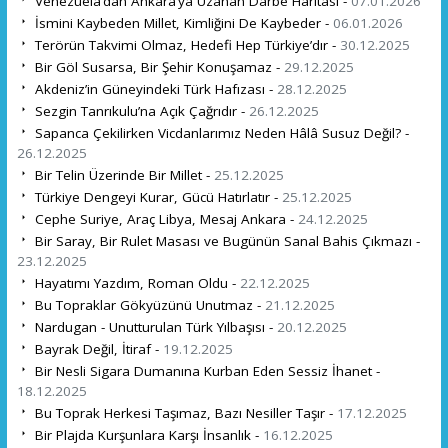
Venezuela’dan Ankara’ya Uzanan Darbe Haritası -
07.01.2026
İsmini Kaybeden Millet, Kimliğini De Kaybeder -
06.01.2026
Terörün Takvimi Olmaz, Hedefi Hep Türkiye’dır -
30.12.2025
Bir Göl Susarsa, Bir Şehir Konuşamaz -
29.12.2025
Akdeniz’in Güneyindeki Türk Hafızası -
28.12.2025
Sezgin Tanrıkulu’na Açık Çağrıdır -
26.12.2025
Sapanca Çekilirken Vicdanlarımız Neden Hâlâ Susuz Değil? -
26.12.2025
Bir Telin Üzerinde Bir Millet -
25.12.2025
Türkiye Dengeyi Kurar, Gücü Hatırlatır -
25.12.2025
Cephe Suriye, Araç Libya, Mesaj Ankara -
24.12.2025
Bir Saray, Bir Rulet Masası ve Bugünün Sanal Bahis Çıkmazı -
23.12.2025
Hayatımı Yazdım, Roman Oldu -
22.12.2025
Bu Topraklar Gökyüzünü Unutmaz -
21.12.2025
Nardugan - Unutturulan Türk Yılbaşısı -
20.12.2025
Bayrak Değil, İtiraf -
19.12.2025
Bir Nesli Sigara Dumanına Kurban Eden Sessiz İhanet -
18.12.2025
Bu Toprak Herkesi Taşımaz, Bazı Nesiller Taşır -
17.12.2025
Bir Plajda Kurşunlara Karşı İnsanlık -
16.12.2025