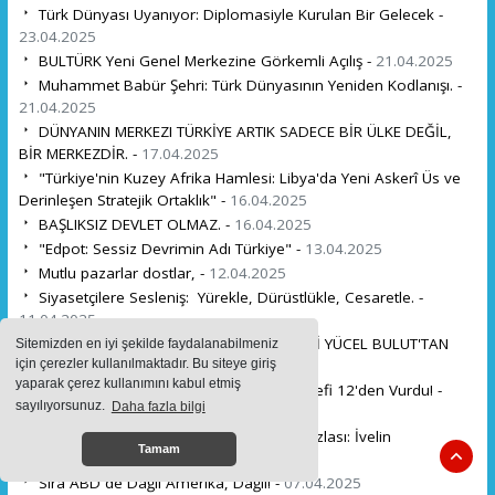
Türk Dünyası Uyanıyor: Diplomasiyle Kurulan Bir Gelecek -
23.04.2025
BULTÜRK Yeni Genel Merkezine Görkemli Açılış -
21.04.2025
Muhammet Babür Şehri: Türk Dünyasının Yeniden Kodlanışı. -
21.04.2025
DÜNYANIN MERKEZI TÜRKİYE ARTIK SADECE BİR ÜLKE DEĞİL,
BİR MERKEZDİR. -
17.04.2025
"Türkiye'nin Kuzey Afrika Hamlesi: Libya'da Yeni Askerî Üs ve
Derinleşen Stratejik Ortaklık" -
16.04.2025
BAŞLIKSIZ DEVLET OLMAZ. -
16.04.2025
"Edpot: Sessiz Devrimin Adı Türkiye" -
13.04.2025
Mutlu pazarlar dostlar, -
12.04.2025
Siyasetçilere Sesleniş: Yürekle, Dürüstlükle, Cesaretle. -
11.04.2025
KADİR MISIROĞLU'NU, MHP MİLLETVEKİLİ YÜCEL BULUT'TAN
Sitemizden en iyi şekilde faydalanabilmeniz
DİNLEYELİM! -
10.04.2025
için çerezler kullanılmaktadır. Bu siteye giriş
yaparak çerez kullanımını kabul etmiş
Göklerde Bir Devrim: Süper Şimşek Hedefi 12'den Vurdu! -
sayılıyorsunuz.
Daha fazla bilgi
09.04.2025
Bulgaristan da bir Devlet Adamından Fazlası: İvelin
Tamam
Mihaylov'un Sessiz Devrimi -
08.04.2025
Sıra ABD de Dağıl Amerika, Dağıl! -
07.04.2025