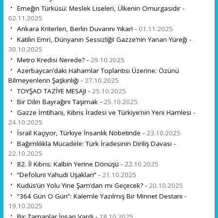
Emeğin Türküsü: Meslek Liseleri, Ülkenin Omurgasıdır -
02.11.2025
Ankara Kriterleri, Berlin Duvarını Yıkar! -
01.11.2025
Katilin Emri, Dünyanın Sessizliği! Gazze’nin Yanan Yüreği -
30.10.2025
Metro Kredisi Nerede? -
29.10.2025
Azerbaycan’daki Hahamlar Toplantısı Üzerine: Özünü
Bilmeyenlerin Şaşkınlığı -
27.10.2025
TOYŞAD TAZİYE MESAJI -
25.10.2025
Bir Dilin Bayrağını Taşımak -
25.10.2025
Gazze İmtihanı, Kıbrıs İradesi ve Türkiye’nin Yeni Hamlesi -
24.10.2025
İsrail Kaçıyor, Türkiye İnsanlık Nöbetinde -
23.10.2025
Bağımlılıkla Mücadele: Türk İradesinin Diriliş Davası -
22.10.2025
82. İl Kıbrıs: Kalbin Yerine Dönüşü -
22.10.2025
“Defolun! Yahudi Uşakları” -
21.10.2025
Kudüs’ün Yolu Yine Şam’dan mı Geçecek? -
20.10.2025
“364 Gün O Gün”: Kalemle Yazılmış Bir Minnet Destanı -
19.10.2025
Bir Zamanlar İnsan Vardı -
18.10.2025