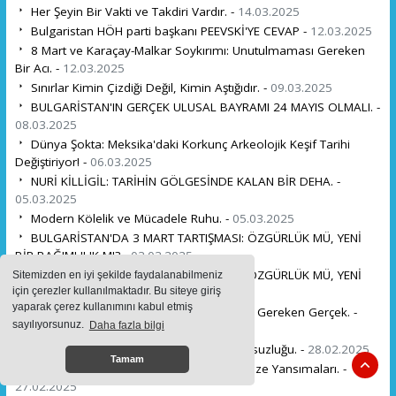
Her Şeyin Bir Vakti ve Takdiri Vardır. -
14.03.2025
Bulgaristan HÖH parti başkanı PEEVSKİ'YE CEVAP -
12.03.2025
8 Mart ve Karaçay-Malkar Soykırımı: Unutulmaması Gereken
Bir Acı. -
12.03.2025
Sınırlar Kimin Çizdiği Değil, Kimin Aştığıdır. -
09.03.2025
BULGARİSTAN'IN GERÇEK ULUSAL BAYRAMI 24 MAYIS OLMALI. -
08.03.2025
Dünya Şokta: Meksika'daki Korkunç Arkeolojik Keşif Tarihi
Değiştiriyor! -
06.03.2025
NURİ KİLLİGİL: TARİHİN GÖLGESİNDE KALAN BİR DEHA. -
05.03.2025
Modern Kölelik ve Mücadele Ruhu. -
05.03.2025
BULGARİSTAN'DA 3 MART TARTIŞMASI: ÖZGÜRLÜK MÜ, YENİ
BİR BAĞIMLILIK MI? -
03.03.2025
BULGARİSTAN'DA 3 MART TARTIŞMASI: ÖZGÜRLÜK MÜ, YENİ
Sitemizden en iyi şekilde faydalanabilmeniz
BİR BAĞIMLILIK MI? -
03.03.2025
için çerezler kullanılmaktadır. Bu siteye giriş
yaparak çerez kullanımını kabul etmiş
Batı'nın Emek Hırsızlığı ve Ders Almamız Gereken Gerçek. -
sayılıyorsunuz.
Daha fazla bilgi
02.03.2025
İlahi Bilginin Işığı: Kur'an-ı Kerim'in Kusursuzluğu. -
28.02.2025
Tamam
Osmanlı'da Dolunayın Gücü ve Günümüze Yansımaları. -
27.02.2025