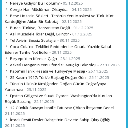
Nereye Gidiyor Bu Toplum? -
05.12.2025
Cengiz Han Müslüman Olsaydı… -
04.12.2025
Bese Hozat’ın Sözleri - Terörün Yeni Maskesi ve Türk–Kürt
Kardeşliğine Atılan Bir Sabotaj -
02.12.2025
Burası Türkiye, Barzanistan Değil! -
01.12.2025
Asıl Mücadele İkrar Değil, Bilinçtir -
01.12.2025
Tel Aviv’in Sessiz Stratejisi -
30.11.2025
Coca-Cola’nın Teklifini Reddedenler Onurla Yazıldı; Kabul
Edenler Tarihe Not Edildi -
29.11.2025
Beştepe’den Küresel Çağrı -
28.11.2025
Askerî Dengenin Yeni Efendisi: Avuç İçi Teknoloji -
27.11.2025
Papa’nın İznik Hesabı ve Türkiye’ye Mesajı -
26.11.2025
25 Kasım 1917: Türk’e Başbuğ Doğan Gün -
25.11.2025
Türk’ün Ülküsü: Kimliğinden Doğan Gücün Coğrafyaya
Yansıması -
23.11.2025
Epstein Gölgesi ve Suudi Ziyareti: Washington’da Kurulan
Büyük Satranç -
22.11.2025
12 Günlük Savaşın İsrail’e Faturası: Çöken İhtişamın Bedeli -
21.11.2025
İmralı Resti! Devlet Bahçeli’nin Devlete Sahip Çıkış Çığlığı -
20.11.2025