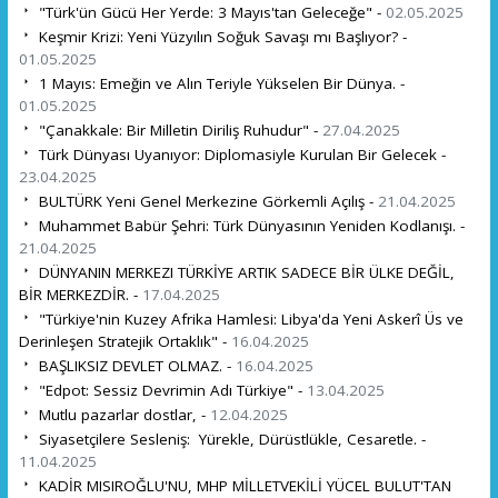
"Türk'ün Gücü Her Yerde: 3 Mayıs'tan Geleceğe" -
02.05.2025
Keşmir Krizi: Yeni Yüzyılın Soğuk Savaşı mı Başlıyor? -
01.05.2025
1 Mayıs: Emeğin ve Alın Teriyle Yükselen Bir Dünya. -
01.05.2025
"Çanakkale: Bir Milletin Diriliş Ruhudur" -
27.04.2025
Türk Dünyası Uyanıyor: Diplomasiyle Kurulan Bir Gelecek -
23.04.2025
BULTÜRK Yeni Genel Merkezine Görkemli Açılış -
21.04.2025
Muhammet Babür Şehri: Türk Dünyasının Yeniden Kodlanışı. -
21.04.2025
DÜNYANIN MERKEZI TÜRKİYE ARTIK SADECE BİR ÜLKE DEĞİL,
BİR MERKEZDİR. -
17.04.2025
"Türkiye'nin Kuzey Afrika Hamlesi: Libya'da Yeni Askerî Üs ve
Derinleşen Stratejik Ortaklık" -
16.04.2025
BAŞLIKSIZ DEVLET OLMAZ. -
16.04.2025
"Edpot: Sessiz Devrimin Adı Türkiye" -
13.04.2025
Mutlu pazarlar dostlar, -
12.04.2025
Siyasetçilere Sesleniş: Yürekle, Dürüstlükle, Cesaretle. -
11.04.2025
KADİR MISIROĞLU'NU, MHP MİLLETVEKİLİ YÜCEL BULUT'TAN