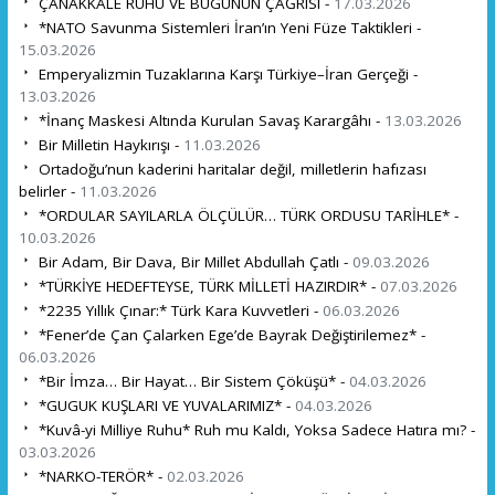
ÇANAKKALE RUHU VE BUGÜNÜN ÇAĞRISI -
17.03.2026
*NATO Savunma Sistemleri İran’ın Yeni Füze Taktikleri -
15.03.2026
Emperyalizmin Tuzaklarına Karşı Türkiye–İran Gerçeği -
13.03.2026
*İnanç Maskesi Altında Kurulan Savaş Karargâhı -
13.03.2026
Bir Milletin Haykırışı -
11.03.2026
Ortadoğu’nun kaderini haritalar değil, milletlerin hafızası
belirler -
11.03.2026
*ORDULAR SAYILARLA ÖLÇÜLÜR… TÜRK ORDUSU TARİHLE* -
10.03.2026
Bir Adam, Bir Dava, Bir Millet Abdullah Çatlı -
09.03.2026
*TÜRKİYE HEDEFTEYSE, TÜRK MİLLETİ HAZIRDIR* -
07.03.2026
*2235 Yıllık Çınar:* Türk Kara Kuvvetleri -
06.03.2026
*Fener’de Çan Çalarken Ege’de Bayrak Değiştirilemez* -
06.03.2026
*Bir İmza… Bir Hayat… Bir Sistem Çöküşü* -
04.03.2026
*GUGUK KUŞLARI VE YUVALARIMIZ* -
04.03.2026
*Kuvâ-yi Milliye Ruhu* Ruh mu Kaldı, Yoksa Sadece Hatıra mı? -
03.03.2026
*NARKO-TERÖR* -
02.03.2026