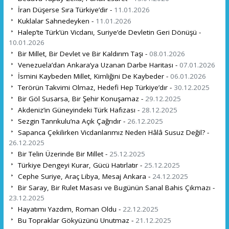
İran Düşerse Sıra Türkiye’dir -
11.01.2026
Kuklalar Sahnedeyken -
11.01.2026
Halep’te Türk’ün Vicdanı, Suriye’de Devletin Geri Dönüşü -
10.01.2026
Bir Millet, Bir Devlet ve Bir Kaldırım Taşı -
08.01.2026
Venezuela’dan Ankara’ya Uzanan Darbe Haritası -
07.01.2026
İsmini Kaybeden Millet, Kimliğini De Kaybeder -
06.01.2026
Terörün Takvimi Olmaz, Hedefi Hep Türkiye’dır -
30.12.2025
Bir Göl Susarsa, Bir Şehir Konuşamaz -
29.12.2025
Akdeniz’in Güneyindeki Türk Hafızası -
28.12.2025
Sezgin Tanrıkulu’na Açık Çağrıdır -
26.12.2025
Sapanca Çekilirken Vicdanlarımız Neden Hâlâ Susuz Değil? -
26.12.2025
Bir Telin Üzerinde Bir Millet -
25.12.2025
Türkiye Dengeyi Kurar, Gücü Hatırlatır -
25.12.2025
Cephe Suriye, Araç Libya, Mesaj Ankara -
24.12.2025
Bir Saray, Bir Rulet Masası ve Bugünün Sanal Bahis Çıkmazı -
23.12.2025
Hayatımı Yazdım, Roman Oldu -
22.12.2025
Bu Topraklar Gökyüzünü Unutmaz -
21.12.2025