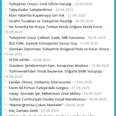
Türkiye’nin Onuru, Oval Ofis’in Gerçeği -
23.09.2025
Taşla Kudüs Sahiplenilmez -
22.09.2025
Mavi Vatan’da Kuşatmaya İzin Yok -
21.09.2025
İsrail’in Tuzakları ve Türkiye’nin Hazırlığı -
20.09.2025
Ne Amerika Ne Rusya: Türkiye Kendi Göğünü Kendi Korur -
19.09.2025
Türkiye’nin Gücü: Çelikten İrade, Milli Savunma -
18.09.2025
BULTÜRK: Siyaseti Dönüştüren Sessiz Güç -
17.09.2025
Sınırdaki Diplomasi: Türkiye’nin Bölgesel Rolü ve Karar Zirvesi -
17.09.2025
YETER ARTIK! -
16.09.2025
Gündem: Şehitlerimizin Kanı, Avrupa’nın Maskesi -
15.09.2025
Türkmeneli’nden Yörük Beylerine: Söğüt’te Birlik Yürüyüşü -
14.09.2025
Eylüller Ölmez, Dirilişimiz Ölümsüzdür -
13.09.2025
Derin NATO’nun Türkiye’deki Gölgesi -
11.09.2025
Hatay: Sınırdaki Işık, Milletimizin Onur Mührü -
10.09.2025
Türkiye Cumhuriyeti Devleti Yüzyılı Manifestosu -
09.09.2025
“Washington’da Çöken Maskeler” -
08.09.2025
Kılıç Zamanı Geldi -
07.09.2025