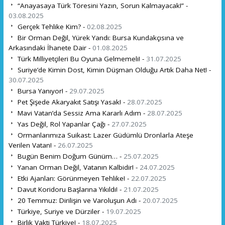
“Anayasaya Türk Töresini Yazın, Sorun Kalmayacak!” -
03.08.2025
Gerçek Tehlike Kim? -
02.08.2025
Bir Orman Değil, Yürek Yandı: Bursa Kundakçısına ve
Arkasındaki İhanete Dair -
01.08.2025
Türk Milliyetçileri Bu Oyuna Gelmemeli! -
31.07.2025
Suriye’de Kimin Dost, Kimin Düşman Olduğu Artık Daha Net! -
30.07.2025
Bursa Yanıyor! -
29.07.2025
Pet Şişede Akaryakıt Satışı Yasak! -
28.07.2025
Mavi Vatan’da Sessiz Ama Kararlı Adım -
28.07.2025
Yas Değil, Rol Yapanlar Çağı -
27.07.2025
Ormanlarımıza Suikast: Lazer Güdümlü Dronlarla Ateşe
Verilen Vatan! -
26.07.2025
Bugün Benim Doğum Günüm… -
25.07.2025
Yanan Orman Değil, Vatanın Kalbidir! -
24.07.2025
Etki Ajanları: Görünmeyen Tehlike! -
22.07.2025
Davut Koridoru Başlarına Yıkıldı! -
21.07.2025
20 Temmuz: Dirilişin ve Varoluşun Adı -
20.07.2025
Türkiye, Suriye ve Dürziler -
19.07.2025
Birlik Vakti Türkiye! -
18.07.2025