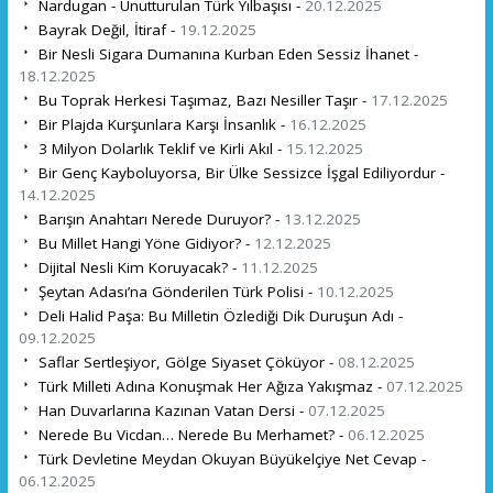
Nardugan - Unutturulan Türk Yılbaşısı -
20.12.2025
Bayrak Değil, İtiraf -
19.12.2025
Bir Nesli Sigara Dumanına Kurban Eden Sessiz İhanet -
18.12.2025
Bu Toprak Herkesi Taşımaz, Bazı Nesiller Taşır -
17.12.2025
Bir Plajda Kurşunlara Karşı İnsanlık -
16.12.2025
3 Milyon Dolarlık Teklif ve Kirli Akıl -
15.12.2025
Bir Genç Kayboluyorsa, Bir Ülke Sessizce İşgal Ediliyordur -
14.12.2025
Barışın Anahtarı Nerede Duruyor? -
13.12.2025
Bu Millet Hangi Yöne Gidiyor? -
12.12.2025
Dijital Nesli Kim Koruyacak? -
11.12.2025
Şeytan Adası’na Gönderilen Türk Polisi -
10.12.2025
Deli Halid Paşa: Bu Milletin Özlediği Dik Duruşun Adı -
09.12.2025
Saflar Sertleşiyor, Gölge Siyaset Çöküyor -
08.12.2025
Türk Milleti Adına Konuşmak Her Ağıza Yakışmaz -
07.12.2025
Han Duvarlarına Kazınan Vatan Dersi -
07.12.2025
Nerede Bu Vicdan… Nerede Bu Merhamet? -
06.12.2025
Türk Devletine Meydan Okuyan Büyükelçiye Net Cevap -
06.12.2025