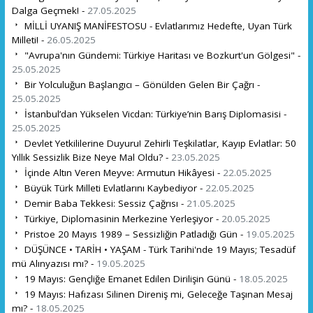
Dalga Geçmek! -
27.05.2025
MİLLİ UYANIŞ MANİFESTOSU - Evlatlarımız Hedefte, Uyan Türk
Milleti! -
26.05.2025
"Avrupa'nın Gündemi: Türkiye Haritası ve Bozkurt'un Gölgesi" -
25.05.2025
Bir Yolculuğun Başlangıcı – Gönülden Gelen Bir Çağrı -
25.05.2025
İstanbul’dan Yükselen Vicdan: Türkiye’nin Barış Diplomasisi -
25.05.2025
Devlet Yetkililerine Duyuru! Zehirli Teşkilatlar, Kayıp Evlatlar: 50
Yıllık Sessizlik Bize Neye Mal Oldu? -
23.05.2025
İçinde Altın Veren Meyve: Armutun Hikâyesi -
22.05.2025
Büyük Türk Milleti Evlatlarını Kaybediyor -
22.05.2025
Demir Baba Tekkesi: Sessiz Çağrısı -
21.05.2025
Türkiye, Diplomasinin Merkezine Yerleşiyor -
20.05.2025
Pristoe 20 Mayıs 1989 – Sessizliğin Patladığı Gün -
19.05.2025
DÜŞÜNCE • TARİH • YAŞAM - Türk Tarihi'nde 19 Mayıs; Tesadüf
mü Alınyazısı mı? -
19.05.2025
19 Mayıs: Gençliğe Emanet Edilen Dirilişin Günü -
18.05.2025
19 Mayıs: Hafızası Silinen Direniş mi, Geleceğe Taşınan Mesaj
mı? -
18.05.2025