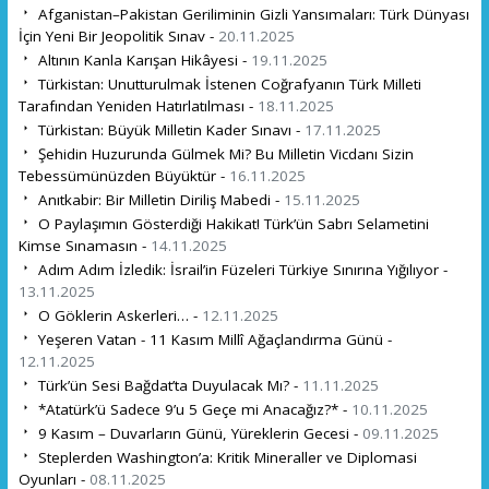
Afganistan–Pakistan Geriliminin Gizli Yansımaları: Türk Dünyası
İçin Yeni Bir Jeopolitik Sınav -
20.11.2025
Altının Kanla Karışan Hikâyesi -
19.11.2025
Türkistan: Unutturulmak İstenen Coğrafyanın Türk Milleti
Tarafından Yeniden Hatırlatılması -
18.11.2025
Türkistan: Büyük Milletin Kader Sınavı -
17.11.2025
Şehidin Huzurunda Gülmek Mi? Bu Milletin Vicdanı Sizin
Tebessümünüzden Büyüktür -
16.11.2025
Anıtkabir: Bir Milletin Diriliş Mabedi -
15.11.2025
O Paylaşımın Gösterdiği Hakikat! Türk’ün Sabrı Selametini
Kimse Sınamasın -
14.11.2025
Adım Adım İzledik: İsrail’in Füzeleri Türkiye Sınırına Yığılıyor -
13.11.2025
O Göklerin Askerleri… -
12.11.2025
Yeşeren Vatan - 11 Kasım Millî Ağaçlandırma Günü -
12.11.2025
Türk’ün Sesi Bağdat’ta Duyulacak Mı? -
11.11.2025
*Atatürk’ü Sadece 9’u 5 Geçe mi Anacağız?* -
10.11.2025
9 Kasım – Duvarların Günü, Yüreklerin Gecesi -
09.11.2025
Steplerden Washington’a: Kritik Mineraller ve Diplomasi
Oyunları -
08.11.2025