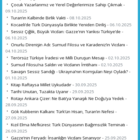
Çocuk Yazarlarımız ve Yerel Değerlerimize Sahip Çıkmak -
09.10.2025
Turan’ın Kalbinde Birlik Vakti -
08.10.2025
Kocaeli’de Türk Dünyasıyla Birlikte Yeniden Diriliş -
06.10.2025
Sessiz Çığlık, Büyük Vicdan: Gazze'nin Yankısı Türkiye’de -
06.10.2025
Onurlu Direnişin Adı: Sumud Filosu ve Karadeniz’in Vicdanı -
04.10.2025
Terörsüz Türkiye İradesi ve Milli Duruşun Mesajı -
02.10.2025
Sumud Filosu’na Saldırı ve Vicdanın İmtihanı -
02.10.2025
Savaşın Sessiz Sandığı - Ukrayna’nın Komşuları Neyi Oyladı? -
01.10.2025
Kitap Raftaysa Millet Uykudadır -
30.09.2025
Tarihi Unutan, Tuzakta Uyanır -
29.09.2025
Rotayı Ankara Çizer: Ne Batı’ya Yanaşık Ne Doğu’ya Yedek -
28.09.2025
Gök Kubbenin Kalkanı: Türk’ün Hisarı, Turan’ın Nefesi -
27.09.2025
Kızıl Elma Mefküresi: Türk Dünyasının Bağımsızlık Teminatı -
26.09.2025
Gazze’nin Feryadı: İnsanlığın Vicdanı Sınanıyor -
25.09.2025