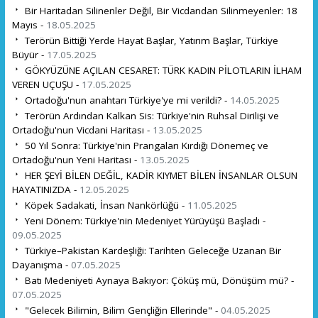
Bir Haritadan Silinenler Değil, Bir Vicdandan Silinmeyenler: 18
Mayıs -
18.05.2025
Terörün Bittiği Yerde Hayat Başlar, Yatırım Başlar, Türkiye
Büyür -
17.05.2025
GÖKYÜZÜNE AÇILAN CESARET: TÜRK KADIN PİLOTLARIN İLHAM
VEREN UÇUŞU -
17.05.2025
Ortadoğu'nun anahtarı Türkiye'ye mi verildi? -
14.05.2025
Terörün Ardından Kalkan Sis: Türkiye'nin Ruhsal Dirilişi ve
Ortadoğu'nun Vicdani Haritası -
13.05.2025
50 Yıl Sonra: Türkiye'nin Prangaları Kırdığı Dönemeç ve
Ortadoğu'nun Yeni Haritası -
13.05.2025
HER ŞEYİ BİLEN DEĞİL, KADİR KIYMET BİLEN İNSANLAR OLSUN
HAYATINIZDA -
12.05.2025
Köpek Sadakati, İnsan Nankörlüğü -
11.05.2025
Yeni Dönem: Türkiye'nin Medeniyet Yürüyüşü Başladı -
09.05.2025
Türkiye–Pakistan Kardeşliği: Tarihten Geleceğe Uzanan Bir
Dayanışma -
07.05.2025
Batı Medeniyeti Aynaya Bakıyor: Çöküş mü, Dönüşüm mü? -
07.05.2025
"Gelecek Bilimin, Bilim Gençliğin Ellerinde" -
04.05.2025