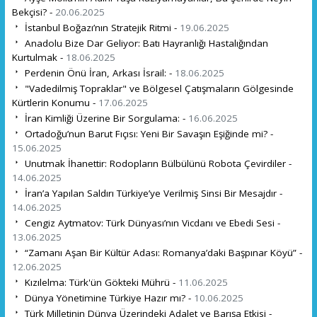
Bekçisi? -
20.06.2025
İstanbul Boğazı’nın Stratejik Ritmi -
19.06.2025
Anadolu Bize Dar Geliyor: Batı Hayranlığı Hastalığından
Kurtulmak -
18.06.2025
Perdenin Önü İran, Arkası İsrail: -
18.06.2025
"Vadedilmiş Topraklar" ve Bölgesel Çatışmaların Gölgesinde
Kürtlerin Konumu -
17.06.2025
İran Kimliği Üzerine Bir Sorgulama: -
16.06.2025
Ortadoğu’nun Barut Fıçısı: Yeni Bir Savaşın Eşiğinde mi? -
15.06.2025
Unutmak İhanettir: Rodopların Bülbülünü Robota Çevirdiler -
14.06.2025
İran’a Yapılan Saldırı Türkiye’ye Verilmiş Sinsi Bir Mesajdır -
14.06.2025
Cengiz Aytmatov: Türk Dünyası’nın Vicdanı ve Ebedi Sesi -
13.06.2025
“Zamanı Aşan Bir Kültür Adası: Romanya’daki Başpınar Köyü” -
12.06.2025
Kızılelma: Türk'ün Gökteki Mührü -
11.06.2025
Dünya Yönetimine Türkiye Hazır mı? -
10.06.2025
Türk Milletinin Dünya Üzerindeki Adalet ve Barışa Etkisi -