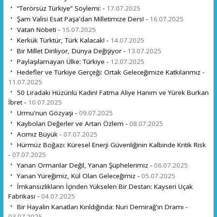
“Terörsüz Türkiye” Söylemi: -
17.07.2025
Şam Valisi Esat Paşa'dan Milletimize Ders! -
16.07.2025
Vatan Nöbeti -
15.07.2025
Kerkük Türktür, Türk Kalacak! -
14.07.2025
Bir Millet Diriliyor, Dünya Değişiyor -
13.07.2025
Paylaşılamayan Ülke: Türkiye -
12.07.2025
Hedefler ve Türkiye Gerçeği: Ortak Geleceğimize Katkılarımız -
11.07.2025
50 Liradaki Hüzünlü Kadın! Fatma Aliye Hanım ve Yürek Burkan
İbret -
10.07.2025
Urmu'nun Gözyaşı -
09.07.2025
Kaybolan Değerler ve Artan Özlem -
08.07.2025
Acımız Büyük -
07.07.2025
Hürmüz Boğazı: Küresel Enerji Güvenliğinin Kalbinde Kritik Risk
-
07.07.2025
Yanan Ormanlar Değil, Yanan Şüphelerimiz -
06.07.2025
Yanan Yüreğimiz, Kül Olan Geleceğimiz -
05.07.2025
İmkansızlıkların İçinden Yükselen Bir Destan: Kayseri Uçak
Fabrikası -
04.07.2025
Bir Hayalin Kanatları Kırıldığında: Nuri Demirağ'ın Dramı -
03.07.2025