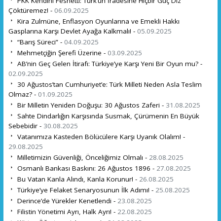
PKK Kendini Feshetti: Türk’ün İradesine Hiçbir Güç Diz
Çöktüremez! -
06.09.2025
Kira Zulmüne, Enflasyon Oyunlarına ve Emekli Hakkı
Gasplarına Karşı Devlet Ayağa Kalkmalı! -
05.09.2025
“Barış Süreci” -
04.09.2025
Mehmetçiğin Şerefi Üzerine -
03.09.2025
AB’nin Geç Gelen İtirafı: Türkiye’ye Karşı Yeni Bir Oyun mu? -
02.09.2025
30 Ağustos’tan Cumhuriyet’e: Türk Milleti Neden Asla Teslim
Olmaz? -
01.09.2025
Bir Milletin Yeniden Doğuşu: 30 Ağustos Zaferi -
31.08.2025
Sahte Dindarlığın Karşısında Susmak, Çürümenin En Büyük
Sebebidir -
30.08.2025
Vatanımıza Kasteden Bölücülere Karşı Uyanık Olalım! -
29.08.2025
Milletimizin Güvenliği, Önceliğimiz Olmalı -
28.08.2025
Osmanlı Bankası Baskını: 26 Ağustos 1896 -
27.08.2025
Bu Vatan Kanla Alındı, Kanla Korunur! -
26.08.2025
Türkiye’ye Felaket Senaryosunun İlk Adımı! -
25.08.2025
Derince’de Yürekler Kenetlendi -
23.08.2025
Filistin Yönetimi Ayrı, Halk Ayrı! -
22.08.2025