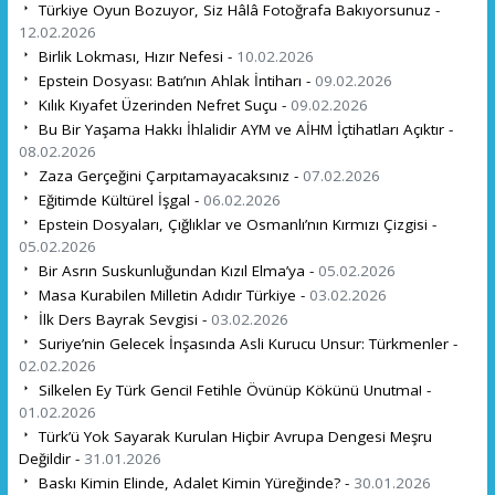
Türkiye Oyun Bozuyor, Siz Hâlâ Fotoğrafa Bakıyorsunuz -
12.02.2026
Birlik Lokması, Hızır Nefesi -
10.02.2026
Epstein Dosyası: Batı’nın Ahlak İntiharı -
09.02.2026
Kılık Kıyafet Üzerinden Nefret Suçu -
09.02.2026
Bu Bir Yaşama Hakkı İhlalidir AYM ve AİHM İçtihatları Açıktır -
08.02.2026
Zaza Gerçeğini Çarpıtamayacaksınız -
07.02.2026
Eğitimde Kültürel İşgal -
06.02.2026
Epstein Dosyaları, Çığlıklar ve Osmanlı’nın Kırmızı Çizgisi -
05.02.2026
Bir Asrın Suskunluğundan Kızıl Elma’ya -
05.02.2026
Masa Kurabilen Milletin Adıdır Türkiye -
03.02.2026
İlk Ders Bayrak Sevgisi -
03.02.2026
Suriye’nin Gelecek İnşasında Asli Kurucu Unsur: Türkmenler -
02.02.2026
Silkelen Ey Türk Genci! Fetihle Övünüp Kökünü Unutma! -
01.02.2026
Türk’ü Yok Sayarak Kurulan Hiçbir Avrupa Dengesi Meşru
Değildir -
31.01.2026
Baskı Kimin Elinde, Adalet Kimin Yüreğinde? -
30.01.2026