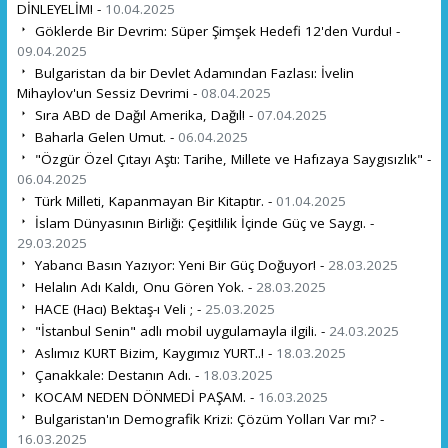
DİNLEYELİM! -
10.04.2025
Göklerde Bir Devrim: Süper Şimşek Hedefi 12'den Vurdu! -
09.04.2025
Bulgaristan da bir Devlet Adamından Fazlası: İvelin
Mihaylov'un Sessiz Devrimi -
08.04.2025
Sıra ABD de Dağıl Amerika, Dağıl! -
07.04.2025
Baharla Gelen Umut. -
06.04.2025
"Özgür Özel Çıtayı Aştı: Tarihe, Millete ve Hafızaya Saygısızlık" -
06.04.2025
Türk Milleti, Kapanmayan Bir Kitaptır. -
01.04.2025
İslam Dünyasının Birliği: Çeşitlilik İçinde Güç ve Saygı. -
29.03.2025
Yabancı Basın Yazıyor: Yeni Bir Güç Doğuyor! -
28.03.2025
Helalın Adı Kaldı, Onu Gören Yok. -
28.03.2025
HACE (Hacı) Bektaş-ı Veli ; -
25.03.2025
"İstanbul Senin" adlı mobil uygulamayla ilgili. -
24.03.2025
Aslımız KURT Bizim, Kaygımız YURT..! -
18.03.2025
Çanakkale: Destanın Adı. -
18.03.2025
KOCAM NEDEN DÖNMEDİ PAŞAM. -
16.03.2025
Bulgaristan'ın Demografik Krizi: Çözüm Yolları Var mı? -
16.03.2025