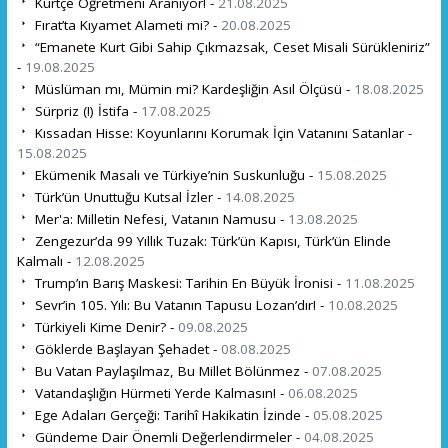
Kürtçe Öğretmeni Aranıyor! -
21.08.2025
Fırat’ta Kıyamet Alameti mi? -
20.08.2025
“Emanete Kurt Gibi Sahip Çıkmazsak, Ceset Misali Sürükleniriz”
-
19.08.2025
Müslüman mı, Mümin mi? Kardeşliğin Asıl Ölçüsü -
18.08.2025
Sürpriz (!) İstifa -
17.08.2025
Kıssadan Hisse: Koyunlarını Korumak İçin Vatanını Satanlar -
15.08.2025
Ekümenik Masalı ve Türkiye’nin Suskunluğu -
15.08.2025
Türk’ün Unuttuğu Kutsal İzler -
14.08.2025
Mer'a: Milletin Nefesi, Vatanın Namusu -
13.08.2025
Zengezur’da 99 Yıllık Tuzak: Türk’ün Kapısı, Türk’ün Elinde
Kalmalı -
12.08.2025
Trump’ın Barış Maskesi: Tarihin En Büyük İronisi -
11.08.2025
Sevr’in 105. Yılı: Bu Vatanın Tapusu Lozan’dır! -
10.08.2025
Türkiyeli Kime Denir? -
09.08.2025
Göklerde Başlayan Şehadet -
08.08.2025
Bu Vatan Paylaşılmaz, Bu Millet Bölünmez -
07.08.2025
Vatandaşlığın Hürmeti Yerde Kalmasın! -
06.08.2025
Ege Adaları Gerçeği: Tarihî Hakikatin İzinde -
05.08.2025
Gündeme Dair Önemli Değerlendirmeler -
04.08.2025