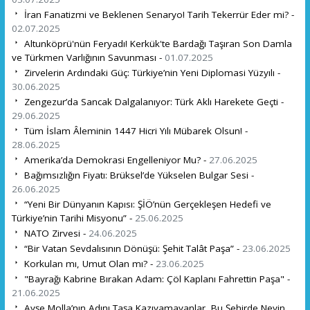
İran Fanatizmi ve Beklenen Senaryo! Tarih Tekerrür Eder mi? -
02.07.2025
Altunköprü'nün Feryadı! Kerkük'te Bardağı Taşıran Son Damla
ve Türkmen Varlığının Savunması -
01.07.2025
Zirvelerin Ardındaki Güç: Türkiye’nin Yeni Diplomasi Yüzyılı -
30.06.2025
Zengezur’da Sancak Dalgalanıyor: Türk Aklı Harekete Geçti -
29.06.2025
Tüm İslam Âleminin 1447 Hicri Yılı Mübarek Olsun! -
28.06.2025
Amerika’da Demokrasi Engelleniyor Mu? -
27.06.2025
Bağımsızlığın Fiyatı: Brüksel’de Yükselen Bulgar Sesi -
26.06.2025
“Yeni Bir Dünyanın Kapısı: ŞİÖ’nün Gerçekleşen Hedefi ve
Türkiye’nin Tarihi Misyonu” -
25.06.2025
NATO Zirvesi -
24.06.2025
“Bir Vatan Sevdalısının Dönüşü: Şehit Talât Paşa” -
23.06.2025
Korkulan mı, Umut Olan mı? -
23.06.2025
"Bayrağı Kabrine Bırakan Adam: Çöl Kaplanı Fahrettin Paşa" -
21.06.2025
Ayşe Molla’nın Adını Taşa Kazıyamayanlar, Bu Şehirde Neyin