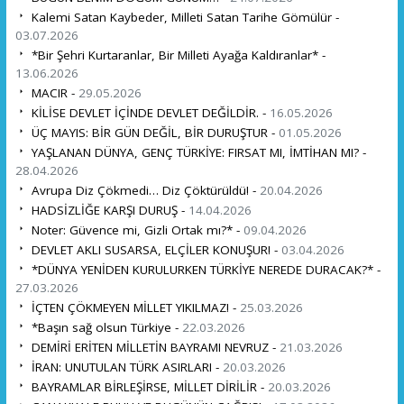
Kalemi Satan Kaybeder, Milleti Satan Tarihe Gömülür -
03.07.2026
*Bir Şehri Kurtaranlar, Bir Milleti Ayağa Kaldıranlar* -
13.06.2026
MACIR -
29.05.2026
KİLİSE DEVLET İÇİNDE DEVLET DEĞİLDİR. -
16.05.2026
ÜÇ MAYIS: BİR GÜN DEĞİL, BİR DURUŞTUR -
01.05.2026
YAŞLANAN DÜNYA, GENÇ TÜRKİYE: FIRSAT MI, İMTİHAN MI? -
28.04.2026
Avrupa Diz Çökmedi… Diz Çöktürüldü! -
20.04.2026
HADSİZLİĞE KARŞI DURUŞ -
14.04.2026
Noter: Güvence mi, Gizli Ortak mı?* -
09.04.2026
DEVLET AKLI SUSARSA, ELÇİLER KONUŞUR! -
03.04.2026
*DÜNYA YENİDEN KURULURKEN TÜRKİYE NEREDE DURACAK?* -
27.03.2026
İÇTEN ÇÖKMEYEN MİLLET YIKILMAZ! -
25.03.2026
*Başın sağ olsun Türkiye -
22.03.2026
DEMİRİ ERİTEN MİLLETİN BAYRAMI NEVRUZ -
21.03.2026
İRAN: UNUTULAN TÜRK ASIRLARI -
20.03.2026
BAYRAMLAR BİRLEŞİRSE, MİLLET DİRİLİR -
20.03.2026