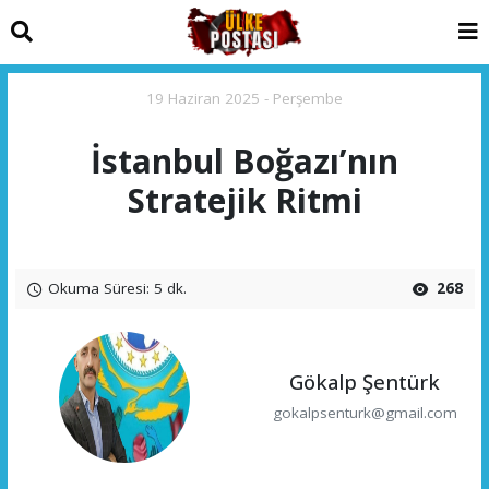
19 Haziran 2025 - Perşembe
İstanbul Boğazı’nın
Stratejik Ritmi
Okuma Süresi: 5 dk.
268
Gökalp Şentürk
gokalpsenturk@gmail.com