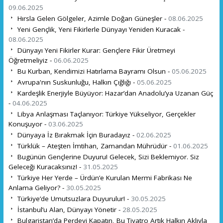
09.06.2025
Hırsla Gelen Gölgeler, Azimle Doğan Güneşler -
08.06.2025
Yeni Gençlik, Yeni Fikirlerle Dünyayı Yeniden Kuracak -
08.06.2025
Dünyayı Yeni Fikirler Kurar: Gençlere Fikir Üretmeyi
Öğretmeliyiz -
06.06.2025
Bu Kurban, Kendimizi Hatırlama Bayramı Olsun -
05.06.2025
Avrupa'nın Suskunluğu, Halkın Çığlığı -
05.06.2025
Kardeşlik Enerjiyle Büyüyor: Hazar’dan Anadolu’ya Uzanan Güç
-
04.06.2025
Libya Anlaşması Taçlanıyor: Türkiye Yükseliyor, Gerçekler
Konuşuyor -
03.06.2025
Dünyaya İz Bırakmak İçin Buradayız -
02.06.2025
Türklük – Ateşten İmtihan, Zamandan Mührüdür -
01.06.2025
Bugünün Gençlerine Duyuru! Gelecek, Sizi Beklemiyor. Siz
Geleceği Kuracaksınız! -
31.05.2025
Türkiye Her Yerde – Ürdün’e Kurulan Mermi Fabrikası Ne
Anlama Geliyor? -
30.05.2025
Türkiye’de Umutsuzlara Duyurulur! -
30.05.2025
İstanbul’u Alan, Dünyayı Yönetir -
28.05.2025
Bulgaristan’da Perdeyi Kapatın, Bu Tiyatro Artık Halkın Aklıyla