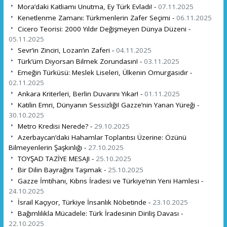
Mora’daki Katliamı Unutma, Ey Türk Evladı! -
07.11.2025
Kenetlenme Zamanı: Türkmenlerin Zafer Seçimi -
06.11.2025
Cicero Teorisi: 2000 Yıldır Değişmeyen Dünya Düzeni -
05.11.2025
Sevr’in Zinciri, Lozan’ın Zaferi -
04.11.2025
Türk’üm Diyorsan Bilmek Zorundasın! -
03.11.2025
Emeğin Türküsü: Meslek Liseleri, Ülkenin Omurgasıdır -
02.11.2025
Ankara Kriterleri, Berlin Duvarını Yıkar! -
01.11.2025
Katilin Emri, Dünyanın Sessizliği! Gazze’nin Yanan Yüreği -
30.10.2025
Metro Kredisi Nerede? -
29.10.2025
Azerbaycan’daki Hahamlar Toplantısı Üzerine: Özünü
Bilmeyenlerin Şaşkınlığı -
27.10.2025
TOYŞAD TAZİYE MESAJI -
25.10.2025
Bir Dilin Bayrağını Taşımak -
25.10.2025
Gazze İmtihanı, Kıbrıs İradesi ve Türkiye’nin Yeni Hamlesi -
24.10.2025
İsrail Kaçıyor, Türkiye İnsanlık Nöbetinde -
23.10.2025
Bağımlılıkla Mücadele: Türk İradesinin Diriliş Davası -
22.10.2025