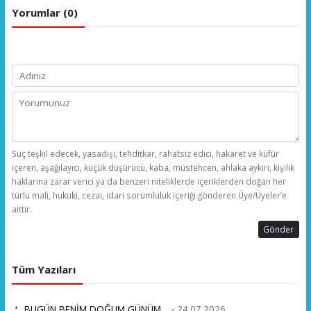
Yorumlar (0)
Suç teşkil edecek, yasadışı, tehditkar, rahatsız edici, hakaret ve küfür
içeren, aşağılayıcı, küçük düşürücü, kaba, müstehcen, ahlaka aykırı, kişilik
haklarına zarar verici ya da benzeri niteliklerde içeriklerden doğan her
türlü mali, hukuki, cezai, idari sorumluluk içeriği gönderen Üye/Üyeler’e
aittir.
Gönder
Tüm Yazıları
BUGÜN BENİM DOĞUM GÜNÜM… -
24.07.2026