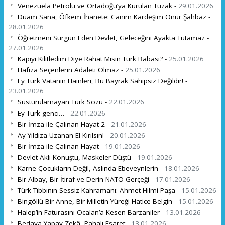
Venezüela Petrolü ve Ortadoğu’ya Kurulan Tuzak -
29.01.2026
Duam Sana, Öfkem İhanete: Canım Kardeşim Onur Şahbaz -
28.01.2026
Öğretmeni Sürgün Eden Devlet, Geleceğini Ayakta Tutamaz -
27.01.2026
Kapıyı Kilitledim Diye Rahat Mısın Türk Babası? -
25.01.2026
Hafıza Seçenlerin Adaleti Olmaz -
25.01.2026
Ey Türk Vatanın Hainleri, Bu Bayrak Sahipsiz Değildir! -
23.01.2026
Susturulamayan Türk Sözü -
22.01.2026
Ey Türk genci… -
22.01.2026
Bir İmza ile Çalınan Hayat 2 -
21.01.2026
Ay-Yıldıza Uzanan El Kırılsın! -
20.01.2026
Bir İmza ile Çalınan Hayat -
19.01.2026
Devlet Aklı Konuştu, Maskeler Düştü -
19.01.2026
Karne Çocukların Değil, Aslında Ebeveynlerin -
18.01.2026
Bir Albay, Bir İtiraf ve Derin NATO Gerçeği -
17.01.2026
Türk Tıbbının Sessiz Kahramanı: Ahmet Hilmi Paşa -
15.01.2026
Bingöllü Bir Anne, Bir Milletin Yüreği Hatice Belgin -
15.01.2026
Halep’in Faturasını Öcalan’a Kesen Barzaniler -
13.01.2026
Bedava Yapay Zekâ, Pahalı Esaret -
13.01.2026