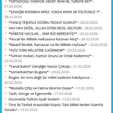
*ORTADOĞU YANIYOR: HEDEF İRAN MI, TÜRKİYE Mİ?* -
01.03.2026
*SAVAŞIN KIYISINDA MIYIZ, YOKSA KIYIYA MI İTİLİYORUZ ?* -
28.02.2026
*YANLIŞ TEŞHİSLE DOĞRU TEDAVİ OLMAZ!* -
28.02.2026
HAV HAV DEĞİL, ALLAH DİYEN NESİL GELİYOR! -
28.02.2026
*KÂBE’DE HACILAR… AMA BİZ NEREDEYİZ?* -
26.02.2026
*Hocalı Bir Milletin Hafızasına Kazınan Ateş* -
26.02.2026
*Maarif Modeli, Ramazan ve Bir Milletin Hafızası* -
24.02.2026
*AZİZ TÜRK MİLLETİNE ÇAĞRIMDIR* -
23.02.2026
*Türk’ün Vicdanı, Kürt’ün Onuru ve Ortak Kaderimiz* -
23.02.2026
*Sanal Bahis* Gençliğin Sessiz Çöküşü -
21.02.2026
*Semerkant’tan Bugüne* -
20.02.2026
Bugün, bir ismi değil; bir millet iradesini hatırlıyoruz. -
20.02.2026
*Mustafa Çiftçi ve Fatma Nine’nin Duası* -
17.02.2026
Tarih, Denge ve Egemenlik -
17.02.2026
Kosova’da Türk’ün Ayak Sesleri! -
13.02.2026
Töre ile Tevhid Arasındaki Köprü: Türk Milleti Neden İslam’la
Yürüdü? -
13.02.2026