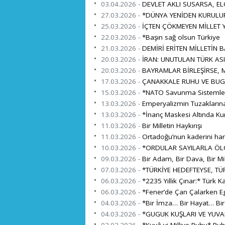
03.04.2026 -
DEVLET AKLI SUSARSA, EL
27.03.2026 -
*DÜNYA YENİDEN KURULUR
25.03.2026 -
İÇTEN ÇÖKMEYEN MİLLET Y
22.03.2026 -
*Başın sağ olsun Türkiye
21.03.2026 -
DEMİRİ ERİTEN MİLLETİN 
20.03.2026 -
İRAN: UNUTULAN TÜRK ASI
20.03.2026 -
BAYRAMLAR BİRLEŞİRSE, M
17.03.2026 -
ÇANAKKALE RUHU VE BUG
15.03.2026 -
*NATO Savunma Sistemleri İ
13.03.2026 -
Emperyalizmin Tuzaklarına
13.03.2026 -
*İnanç Maskesi Altında Ku
11.03.2026 -
Bir Milletin Haykırışı
11.03.2026 -
Ortadoğu’nun kaderini harita
10.03.2026 -
*ORDULAR SAYILARLA ÖL
09.03.2026 -
Bir Adam, Bir Dava, Bir Mil
07.03.2026 -
*TÜRKİYE HEDEFTEYSE, TÜR
06.03.2026 -
*2235 Yıllık Çınar:* Türk K
06.03.2026 -
*Fener’de Çan Çalarken Eg
04.03.2026 -
*Bir İmza… Bir Hayat… Bi
04.03.2026 -
*GUGUK KUŞLARI VE YUVA