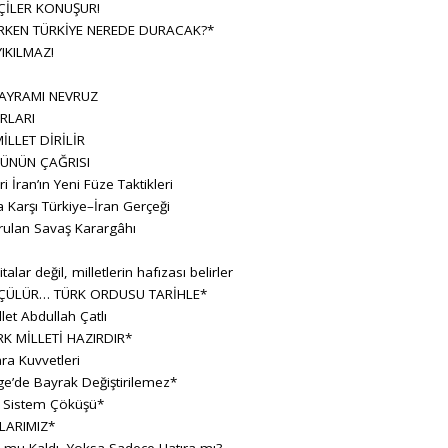
ÇİLER KONUŞUR!
KEN TÜRKİYE NEREDE DURACAK?*
IKILMAZ!
BAYRAMI NEVRUZ
RLARI
İLLET DİRİLİR
ÜNÜN ÇAĞRISI
ran’ın Yeni Füze Taktikleri
 Karşı Türkiye–İran Gerçeği
rulan Savaş Karargâhı
lar değil, milletlerin hafızası belirler
ÇÜLÜR… TÜRK ORDUSU TARİHLE*
let Abdullah Çatlı
K MİLLETİ HAZIRDIR*
ara Kuvvetleri
e’de Bayrak Değiştirilemez*
r Sistem Çöküşü*
LARIMIZ*