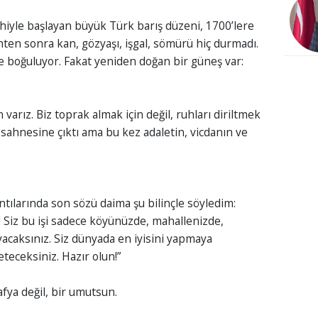
hiyle başlayan büyük Türk barış düzeni, 1700’lere
ihten sonra kan, gözyaşı, işgal, sömürü hiç durmadı.
e boğuluyor. Fakat yeniden doğan bir güneş var:
 varız. Biz toprak almak için değil, ruhları diriltmek
 sahnesine çıktı ama bu kez adaletin, vicdanın ve
tılarında son sözü daima şu bilinçle söyledim:
! Siz bu işi sadece köyünüzde, mahallenizde,
acaksınız. Siz dünyada en iyisini yapmaya
eteceksiniz. Hazır olun!”
afya değil, bir umutsun.