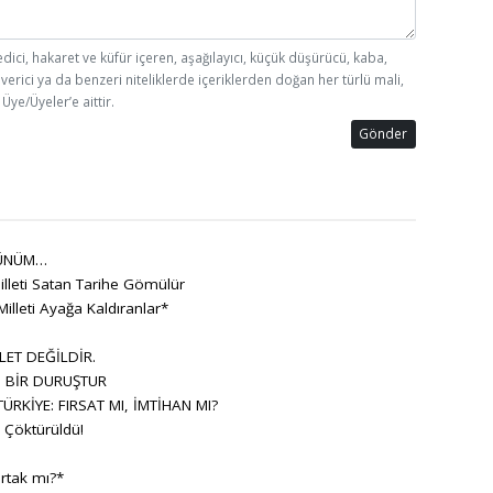
edici, hakaret ve küfür içeren, aşağılayıcı, küçük düşürücü, kaba,
 verici ya da benzeri niteliklerde içeriklerden doğan her türlü mali,
Üye/Üyeler’e aittir.
Gönder
ÜNÜM…
lleti Satan Tarihe Gömülür
Milleti Ayağa Kaldıranlar*
LET DEĞİLDİR.
, BİR DURUŞTUR
RKİYE: FIRSAT MI, İMTİHAN MI?
Çöktürüldü!
rtak mı?*