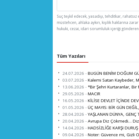
Suç teşkil edecek, yasadışı, tehditkar, rahatsız 
müstehcen, ahlaka aykırı, kişilik haklarına zarar
hukuki, cezai, idari sorumluluk içeriği gönderen 
Tüm Yazıları
24.07.2026 -
BUGÜN BENİM DOĞUM G
03.07.2026 -
Kalemi Satan Kaybeder, Mi
13.06.2026 -
*Bir Şehri Kurtaranlar, Bir 
29.05.2026 -
MACIR
16.05.2026 -
KİLİSE DEVLET İÇİNDE DEV
01.05.2026 -
ÜÇ MAYIS: BİR GÜN DEĞİL
28.04.2026 -
YAŞLANAN DÜNYA, GENÇ TÜ
20.04.2026 -
Avrupa Diz Çökmedi… Diz 
14.04.2026 -
HADSİZLİĞE KARŞI DURUŞ
09.04.2026 -
Noter: Güvence mi, Gizli O