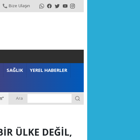
Bize Ulaşın
SAĞLIK
YEREL HABERLER
Ara
m”
İR ÜLKE DEĞİL,