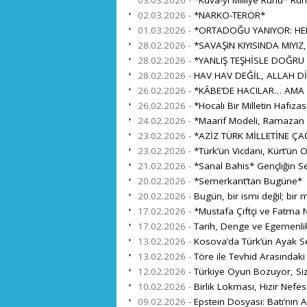
03.03.2026 -
*Kuvâ-yi Milliye Ruhu* Ru
02.03.2026 -
*NARKO-TERÖR*
01.03.2026 -
*ORTADOĞU YANIYOR: HEDE
28.02.2026 -
*SAVAŞIN KIYISINDA MIYIZ,
28.02.2026 -
*YANLIŞ TEŞHİSLE DOĞRU
28.02.2026 -
HAV HAV DEĞİL, ALLAH Dİ
26.02.2026 -
*KÂBE’DE HACILAR… AMA 
26.02.2026 -
*Hocalı Bir Milletin Hafıza
24.02.2026 -
*Maarif Modeli, Ramazan ve
23.02.2026 -
*AZİZ TÜRK MİLLETİNE ÇA
23.02.2026 -
*Türk’ün Vicdanı, Kürt’ün 
21.02.2026 -
*Sanal Bahis* Gençliğin S
20.02.2026 -
*Semerkant’tan Bugüne*
20.02.2026 -
Bugün, bir ismi değil; bir mi
17.02.2026 -
*Mustafa Çiftçi ve Fatma N
17.02.2026 -
Tarih, Denge ve Egemenli
13.02.2026 -
Kosova’da Türk’ün Ayak Se
13.02.2026 -
Töre ile Tevhid Arasındaki
12.02.2026 -
Türkiye Oyun Bozuyor, Si
10.02.2026 -
Birlik Lokması, Hızır Nefes
09.02.2026 -
Epstein Dosyası: Batı’nın A