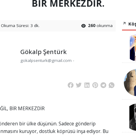
BİR MERKEZDİR.
Köş
Okuma Süresi: 3 dk.
260
okunma
Gökalp Şentürk
gokalpsenturk@gmail.com -
ĞİL, BİR MERKEZDİR
önderen bir ülke düşünün. Sadece gönderip
nanmasını kuruyor, dostluk köprüsü inşa ediyor. Bu