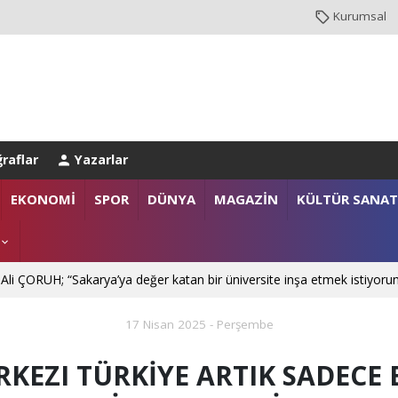
Kurumsal
raflar
Yazarlar
NBUL EMNİYET MÜDÜRLÜĞÜ’NE ATANDI
EKONOMİ
SPOR
DÜNYA
MAGAZİN
KÜLTÜR SANAT
. Mehmet SARIBIYIK'a vefa ziyareti
 Ali ÇORUH; “Sakarya’ya değer katan bir üniversite inşa etmek istiyoru
17 Nisan 2025 - Perşembe
EZI TÜRKİYE ARTIK SADECE B