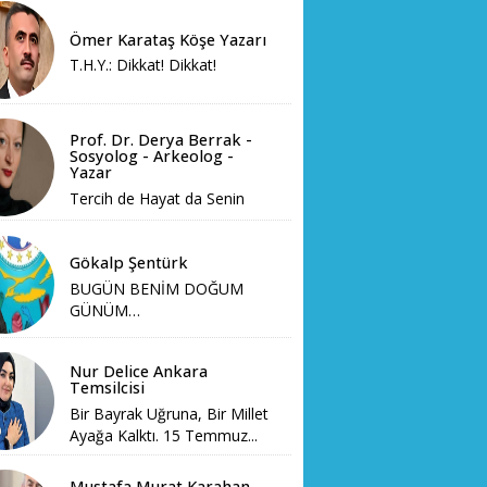
Ömer Karataş Köşe Yazarı
T.H.Y.: Dikkat! Dikkat!
Prof. Dr. Derya Berrak -
Sosyolog - Arkeolog -
Yazar
Tercih de Hayat da Senin
Gökalp Şentürk
BUGÜN BENİM DOĞUM
GÜNÜM…
Nur Delice Ankara
Temsilcisi
Bir Bayrak Uğruna, Bir Millet
Ayağa Kalktı. 15 Temmuz...
Mustafa Murat Karahan