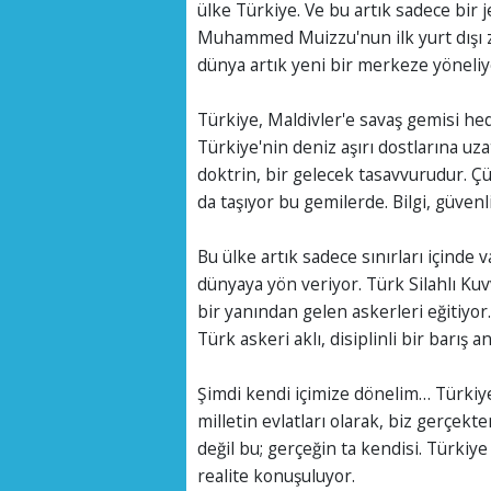
ülke Türkiye. Ve bu artık sadece bir j
Muhammed Muizzu'nun ilk yurt dışı z
dünya artık yeni bir merkeze yöneliyo
Türkiye, Maldivler'e savaş gemisi hed
Türkiye'nin deniz aşırı dostlarına uzat
doktrin, bir gelecek tasavvurudur. Ç
da taşıyor bu gemilerde. Bilgi, güvenli
Bu ülke artık sadece sınırları içinde 
dünyaya yön veriyor. Türk Silahlı Kuv
bir yanından gelen askerleri eğitiyor
Türk askeri aklı, disiplinli bir barış a
Şimdi kendi içimize dönelim… Türkiye
milletin evlatları olarak, biz gerçe
değil bu; gerçeğin ta kendisi. Türkiye
realite konuşuluyor.