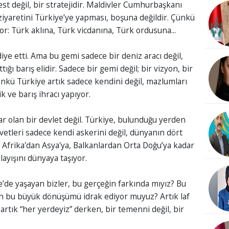
est değil, bir stratejidir. Maldivler Cumhurbaşkanı
iyaretini Türkiye’ye yapması, boşuna değildir. Çünkü
r: Türk aklına, Türk vicdanına, Türk ordusuna...
iye etti. Ama bu gemi sadece bir deniz aracı değil,
tığı barış elidir. Sadece bir gemi değil; bir vizyon, bir
ünkü Türkiye artık sadece kendini değil, mazlumları
k ve barış ihracı yapıyor.
var olan bir devlet değil. Türkiye, bulunduğu yerden
vetleri sadece kendi askerini değil, dünyanın dört
. Afrika'dan Asya'ya, Balkanlardan Orta Doğu’ya kadar
nlayışını dünyaya taşıyor.
’de yaşayan bizler, bu gerçeğin farkında mıyız? Bu
kten bu büyük dönüşümü idrak ediyor muyuz? Artık laf
 artık “her yerdeyiz” derken, bir temenni değil, bir