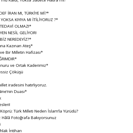
h mu Kaldı, Yoksa Sadece Hatıra mı?
F İRAN MI, TÜRKİYE Mİ?*
 YOKSA KIYIYA MI İTİLİYORUZ ?*
 TEDAVİ OLMAZ!*
YEN NESİL GELİYOR!
BİZ NEREDEYİZ?*
sına Kazınan Ateş*
 Bir Milletin Hafızası*
ĞRIMDIR*
Onuru ve Ortak Kaderimiz*
essiz Çöküşü
llet iradesini hatırlıyoruz.
ine’nin Duası*
k
sleri!
 Köprü: Türk Milleti Neden İslam’la Yürüdü?
z Hâlâ Fotoğrafa Bakıyorsunuz
i
hlak İntiharı