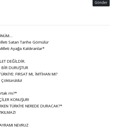
Gönder
ÜNÜM…
lleti Satan Tarihe Gömülür
Milleti Ayağa Kaldıranlar*
LET DEĞİLDİR.
, BİR DURUŞTUR
RKİYE: FIRSAT MI, İMTİHAN MI?
Çöktürüldü!
rtak mı?*
ÇİLER KONUŞUR!
KEN TÜRKİYE NEREDE DURACAK?*
IKILMAZ!
BAYRAMI NEVRUZ