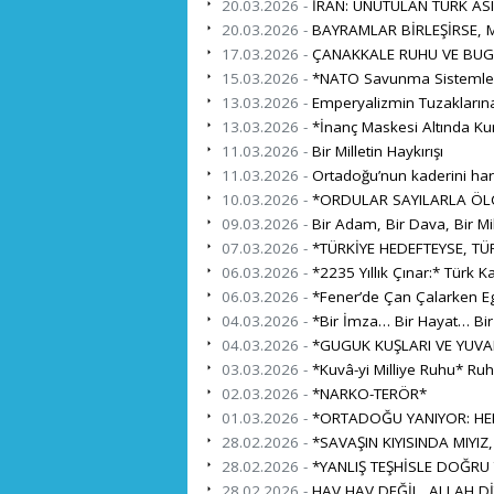
20.03.2026 -
İRAN: UNUTULAN TÜRK ASI
20.03.2026 -
BAYRAMLAR BİRLEŞİRSE, M
17.03.2026 -
ÇANAKKALE RUHU VE BUG
15.03.2026 -
*NATO Savunma Sistemleri İ
13.03.2026 -
Emperyalizmin Tuzaklarına
13.03.2026 -
*İnanç Maskesi Altında Ku
11.03.2026 -
Bir Milletin Haykırışı
11.03.2026 -
Ortadoğu’nun kaderini harita
10.03.2026 -
*ORDULAR SAYILARLA ÖL
09.03.2026 -
Bir Adam, Bir Dava, Bir Mil
07.03.2026 -
*TÜRKİYE HEDEFTEYSE, TÜR
06.03.2026 -
*2235 Yıllık Çınar:* Türk K
06.03.2026 -
*Fener’de Çan Çalarken Eg
04.03.2026 -
*Bir İmza… Bir Hayat… Bi
04.03.2026 -
*GUGUK KUŞLARI VE YUVA
03.03.2026 -
*Kuvâ-yi Milliye Ruhu* Ru
02.03.2026 -
*NARKO-TERÖR*
01.03.2026 -
*ORTADOĞU YANIYOR: HEDE
28.02.2026 -
*SAVAŞIN KIYISINDA MIYIZ,
28.02.2026 -
*YANLIŞ TEŞHİSLE DOĞRU
28.02.2026 -
HAV HAV DEĞİL, ALLAH Dİ