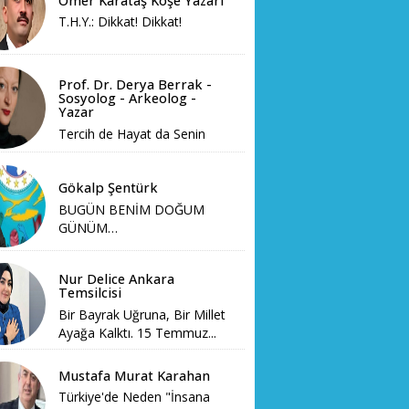
Ömer Karataş Köşe Yazarı
T.H.Y.: Dikkat! Dikkat!
Prof. Dr. Derya Berrak -
Sosyolog - Arkeolog -
Yazar
Tercih de Hayat da Senin
Gökalp Şentürk
BUGÜN BENİM DOĞUM
GÜNÜM…
Nur Delice Ankara
Temsilcisi
Bir Bayrak Uğruna, Bir Millet
Ayağa Kalktı. 15 Temmuz...
Mustafa Murat Karahan
Türkiye'de Neden "İnsana