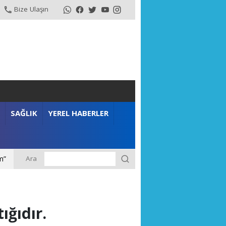
Bize Ulaşın
SAĞLIK
YEREL HABERLER
Ara
m”
ığıdır.