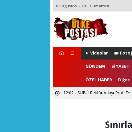
08 Ağustos 2026, Cumartesi
Videolar
Fotoğ
22:29 - ZEYNEP ARI TETİK İSTA
GÜNDEM
SİYASET
15:55 - Levent CANDAN'dan Prof. Dr
ÖZEL HABER
Diğer
12:02 - SUBÜ Rektör Adayı Prof. Dr.
Sınırl