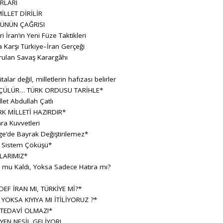
RLARI
İLLET DİRİLİR
ÜNÜN ÇAĞRISI
ran’ın Yeni Füze Taktikleri
 Karşı Türkiye–İran Gerçeği
rulan Savaş Karargâhı
lar değil, milletlerin hafızası belirler
ÇÜLÜR… TÜRK ORDUSU TARİHLE*
let Abdullah Çatlı
K MİLLETİ HAZIRDIR*
ara Kuvvetleri
e’de Bayrak Değiştirilemez*
r Sistem Çöküşü*
LARIMIZ*
h mu Kaldı, Yoksa Sadece Hatıra mı?
F İRAN MI, TÜRKİYE Mİ?*
 YOKSA KIYIYA MI İTİLİYORUZ ?*
 TEDAVİ OLMAZ!*
YEN NESİL GELİYOR!