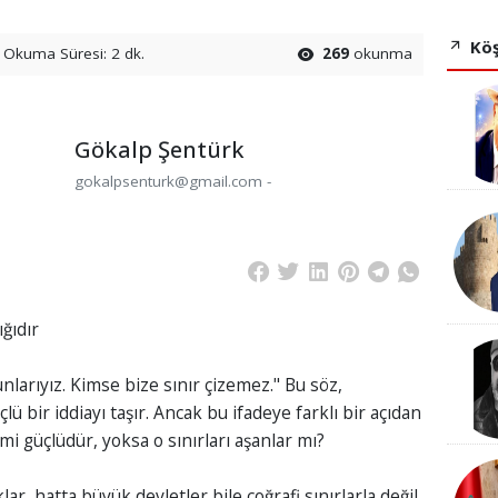
Köş
Okuma Süresi: 2 dk.
269
okunma
Gökalp Şentürk
gokalpsenturk@gmail.com -
ığıdır
unlarıyız. Kimse bize sınır çizemez." Bu söz,
lü bir iddiayı taşır. Ancak bu ifadeye farklı bir açıdan
mi güçlüdür, yoksa o sınırları aşanlar mı?
ar, hatta büyük devletler bile coğrafi sınırlarla değil,