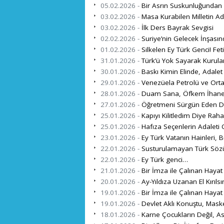
05.02.2026 -
Bir Asrın Suskunluğundan K
03.02.2026 -
Masa Kurabilen Milletin Adı
03.02.2026 -
İlk Ders Bayrak Sevgisi
02.02.2026 -
Suriye’nin Gelecek İnşasın
01.02.2026 -
Silkelen Ey Türk Genci! F
31.01.2026 -
Türk’ü Yok Sayarak Kurula
30.01.2026 -
Baskı Kimin Elinde, Adalet
29.01.2026 -
Venezüela Petrolü ve Ort
28.01.2026 -
Duam Sana, Öfkem İhanet
27.01.2026 -
Öğretmeni Sürgün Eden De
25.01.2026 -
Kapıyı Kilitledim Diye Raha
25.01.2026 -
Hafıza Seçenlerin Adaleti
23.01.2026 -
Ey Türk Vatanın Hainleri, B
22.01.2026 -
Susturulamayan Türk Söz
22.01.2026 -
Ey Türk genci…
21.01.2026 -
Bir İmza ile Çalınan Hayat
20.01.2026 -
Ay-Yıldıza Uzanan El Kırılsı
19.01.2026 -
Bir İmza ile Çalınan Hayat
19.01.2026 -
Devlet Aklı Konuştu, Mask
18.01.2026 -
Karne Çocukların Değil, As