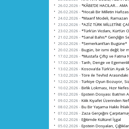
26.02.2026 -
*KÂBE’DE HACILAR… AMA 
26.02.2026 -
*Hocalı Bir Milletin Hafıza
24.02.2026 -
*Maarif Modeli, Ramazan ve
23.02.2026 -
*AZİZ TÜRK MİLLETİNE ÇA
23.02.2026 -
*Türk’ün Vicdanı, Kürt’ün 
21.02.2026 -
*Sanal Bahis* Gençliğin S
20.02.2026 -
*Semerkant’tan Bugüne*
20.02.2026 -
Bugün, bir ismi değil; bir mi
17.02.2026 -
*Mustafa Çiftçi ve Fatma N
17.02.2026 -
Tarih, Denge ve Egemenli
13.02.2026 -
Kosova’da Türk’ün Ayak Se
13.02.2026 -
Töre ile Tevhid Arasındaki
12.02.2026 -
Türkiye Oyun Bozuyor, Si
10.02.2026 -
Birlik Lokması, Hızır Nefes
09.02.2026 -
Epstein Dosyası: Batı’nın A
09.02.2026 -
Kılık Kıyafet Üzerinden Ne
08.02.2026 -
Bu Bir Yaşama Hakkı İhlalid
07.02.2026 -
Zaza Gerçeğini Çarpıtama
06.02.2026 -
Eğitimde Kültürel İşgal
05.02.2026 -
Epstein Dosyaları, Çığlıklar