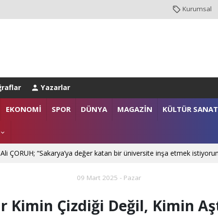
Kurumsal
raflar
Yazarlar
NBUL EMNİYET MÜDÜRLÜĞÜ’NE ATANDI
EKONOMİ
SPOR
DÜNYA
MAGAZİN
KÜLTÜR SANAT
. Mehmet SARIBIYIK'a vefa ziyareti
 Ali ÇORUH; “Sakarya’ya değer katan bir üniversite inşa etmek istiyoru
09 Mart 2025 - Pazar
ar Kimin Çizdiği Değil, Kimin Aşt