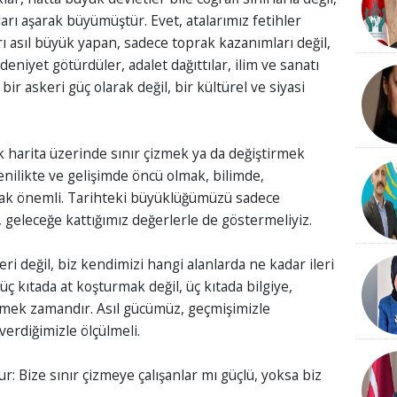
arı aşarak büyümüştür. Evet, atalarımız fetihler
rı asıl büyük yapan, sadece toprak kazanımları değil,
deniyet götürdüler, adalet dağıttılar, ilim ve sanatı
r askeri güç olarak değil, bir kültürel ve siyasi
 harita üzerinde sınır çizmek ya da değiştirmek
 yenilikte ve gelişimde öncü olmak, bilimde,
mak önemli. Tarihteki büyüklüğümüzü sadece
 geleceğe kattığımız değerlerle de göstermeliyiz.
eri değil, biz kendimizi hangi alanlarda ne kadar ileri
ç kıtada at koşturmak değil, üç kıtada bilgiye,
rmek zamandır. Asıl gücümüz, geçmişimizle
erdiğimizle ölçülmeli.
: Bize sınır çizmeye çalışanlar mı güçlü, yoksa biz