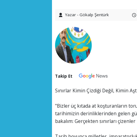
Yazar - Gökalp Şentürk
Takip Et
Sınırlar Kimin Çizdiği Değil, Kimin Aşt
"Bizler üç kıtada at koşturanların tor
tarihimizin derinliklerinden gelen güç
bakalım: Gerçekten sınırları çizenler 
Tarih boyunca milletler, imparatorlukl