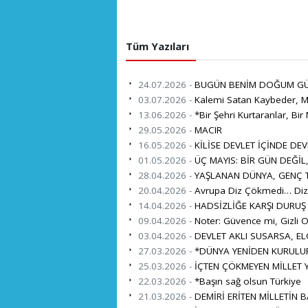
Tüm Yazıları
24.07.2026 -
BUGÜN BENİM DOĞUM G
03.07.2026 -
Kalemi Satan Kaybeder, Mi
13.06.2026 -
*Bir Şehri Kurtaranlar, Bir 
29.05.2026 -
MACIR
16.05.2026 -
KİLİSE DEVLET İÇİNDE DEV
01.05.2026 -
ÜÇ MAYIS: BİR GÜN DEĞİL
28.04.2026 -
YAŞLANAN DÜNYA, GENÇ TÜ
20.04.2026 -
Avrupa Diz Çökmedi… Diz 
14.04.2026 -
HADSİZLİĞE KARŞI DURUŞ
09.04.2026 -
Noter: Güvence mi, Gizli O
03.04.2026 -
DEVLET AKLI SUSARSA, EL
27.03.2026 -
*DÜNYA YENİDEN KURULUR
25.03.2026 -
İÇTEN ÇÖKMEYEN MİLLET Y
22.03.2026 -
*Başın sağ olsun Türkiye
21.03.2026 -
DEMİRİ ERİTEN MİLLETİN 