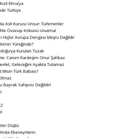
ızıl Elma’ya
dır Türkiye
da Asli Kurucu Unsur: Türkmenler
etihle Övünüp Kökünü Unutma!
n Hiçbir Avrupa Dengesi Meşru Değildir
 Kimin Yüreğinde?
adoğu’ya Kurulan Tuzak
e: Canım Kardeşim Onur Şahbaz
vlet, Geleceğini Ayakta Tutamaz
t Mısın Türk Babası?
 Olmaz
u Bayrak Sahipsiz Değildir!
ü
 2
n!
eler Düştü
lında Ebeveynlerin