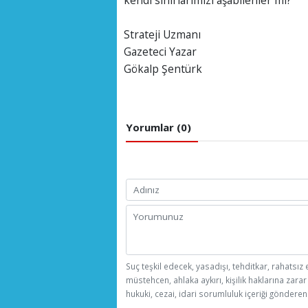
kendi sınırlarımızı aşabilenler mi?
Strateji Uzmanı
Gazeteci Yazar
Gökalp Şentürk
Yorumlar (0)
Suç teşkil edecek, yasadışı, tehditkar, rahatsız 
müstehcen, ahlaka aykırı, kişilik haklarına zarar
hukuki, cezai, idari sorumluluk içeriği gönderen 