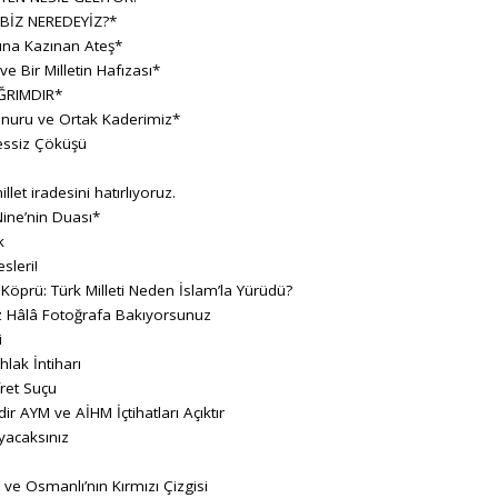
BİZ NEREDEYİZ?*
sına Kazınan Ateş*
 Bir Milletin Hafızası*
ĞRIMDIR*
Onuru ve Ortak Kaderimiz*
essiz Çöküşü
llet iradesini hatırlıyoruz.
ine’nin Duası*
k
sleri!
 Köprü: Türk Milleti Neden İslam’la Yürüdü?
z Hâlâ Fotoğrafa Bakıyorsunuz
i
hlak İntiharı
fret Suçu
ir AYM ve AİHM İçtihatları Açıktır
yacaksınız
 ve Osmanlı’nın Kırmızı Çizgisi