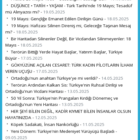
DÜŞÜNCE • TARİH • YAŞAM - Türk Tarihi'nde 19 Mayıs; Tesadüf
mü Alınyazısı mı? -
19.05.2025
19 Mayıs: Gençliğe Emanet Edilen Dirilişin Günü -
18.05.2025
19 Mayıs: Hafızası Silinen Direniş mi, Geleceğe Taşınan Mesaj
mı? -
18.05.2025
Bir Haritadan Silinenler Değil, Bir Vicdandan Silinmeyenler: 18
Mayıs -
18.05.2025
Terörün Bittiği Yerde Hayat Başlar, Yatırım Başlar, Türkiye
Büyür -
17.05.2025
GÖKYÜZÜNE AÇILAN CESARET: TÜRK KADIN PİLOTLARIN İLHAM
VEREN UÇUŞU -
17.05.2025
Ortadoğu'nun anahtarı Türkiye'ye mi verildi? -
14.05.2025
Terörün Ardından Kalkan Sis: Türkiye'nin Ruhsal Dirilişi ve
Ortadoğu'nun Vicdani Haritası -
13.05.2025
50 Yıl Sonra: Türkiye'nin Prangaları Kırdığı Dönemeç ve
Ortadoğu'nun Yeni Haritası -
13.05.2025
HER ŞEYİ BİLEN DEĞİL, KADİR KIYMET BİLEN İNSANLAR OLSUN
HAYATINIZDA -
12.05.2025
Köpek Sadakati, İnsan Nankörlüğü -
11.05.2025
Yeni Dönem: Türkiye'nin Medeniyet Yürüyüşü Başladı -
09.05.2025