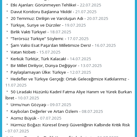
Etki Ajanları: Görünmeyen Tehlike! -
22.07.2025
Davut Koridoru Başlarına Yıkıldı! -
21.07.2025
20 Temmuz: Dirilişin ve Varoluşun Adı -
20.07.2025
Türkiye, Suriye ve Dürziler -
19.07.2025
Birlik Vakti Türkiye! -
18.07.2025
“Terörsüz Türkiye” Söylemi: -
17.07.2025
Şam Valisi Esat Paşa'dan Milletimize Ders! -
16.07.2025
Vatan Nöbeti -
15.07.2025
Kerkük Türktür, Türk Kalacak! -
14.07.2025
Bir Millet Diriliyor, Dünya Değişiyor -
13.07.2025
Paylaşılamayan Ülke: Türkiye -
12.07.2025
Hedefler ve Türkiye Gerçeği: Ortak Geleceğimize Katkılarımız -
11.07.2025
50 Liradaki Hüzünlü Kadın! Fatma Aliye Hanım ve Yürek Burkan
İbret -
10.07.2025
Urmu'nun Gözyaşı -
09.07.2025
Kaybolan Değerler ve Artan Özlem -
08.07.2025
Acımız Büyük -
07.07.2025
Hürmüz Boğazı: Küresel Enerji Güvenliğinin Kalbinde Kritik Risk
-
07.07.2025