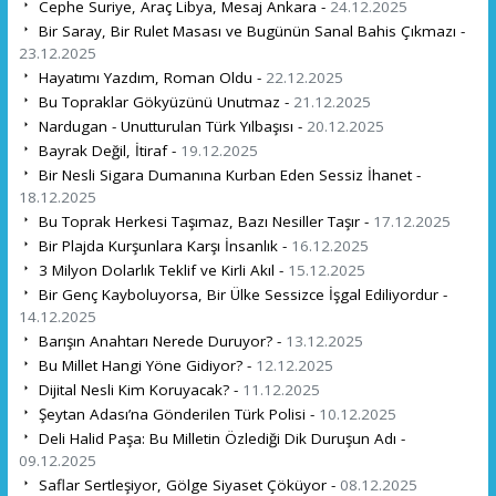
Cephe Suriye, Araç Libya, Mesaj Ankara -
24.12.2025
Bir Saray, Bir Rulet Masası ve Bugünün Sanal Bahis Çıkmazı -
23.12.2025
Hayatımı Yazdım, Roman Oldu -
22.12.2025
Bu Topraklar Gökyüzünü Unutmaz -
21.12.2025
Nardugan - Unutturulan Türk Yılbaşısı -
20.12.2025
Bayrak Değil, İtiraf -
19.12.2025
Bir Nesli Sigara Dumanına Kurban Eden Sessiz İhanet -
18.12.2025
Bu Toprak Herkesi Taşımaz, Bazı Nesiller Taşır -
17.12.2025
Bir Plajda Kurşunlara Karşı İnsanlık -
16.12.2025
3 Milyon Dolarlık Teklif ve Kirli Akıl -
15.12.2025
Bir Genç Kayboluyorsa, Bir Ülke Sessizce İşgal Ediliyordur -
14.12.2025
Barışın Anahtarı Nerede Duruyor? -
13.12.2025
Bu Millet Hangi Yöne Gidiyor? -
12.12.2025
Dijital Nesli Kim Koruyacak? -
11.12.2025
Şeytan Adası’na Gönderilen Türk Polisi -
10.12.2025
Deli Halid Paşa: Bu Milletin Özlediği Dik Duruşun Adı -
09.12.2025
Saflar Sertleşiyor, Gölge Siyaset Çöküyor -
08.12.2025