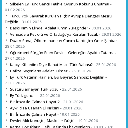
Silkelen Ey Türk Genci! Fetihle Övünüp Kökünü Unutma! -
01.02.2026
Türk’ü Yok Sayarak Kurulan Hiçbir Avrupa Dengesi Meşru
Değildir -
31.01.2026
Baskı Kimin Elinde, Adalet Kimin Yüreğinde? -
30.01.2026
Venezüela Petrolü ve Ortadoğu’ya Kurulan Tuzak -
29.01.2026
Duam Sana, Öfkem İhanete: Canım Kardeşim Onur Şahbaz -
28.01.2026
Öğretmeni Sürgün Eden Devlet, Geleceğini Ayakta Tutamaz -
27.01.2026
Kapıyı Kilitledim Diye Rahat Mısın Türk Babası? -
25.01.2026
Hafıza Seçenlerin Adaleti Olmaz -
25.01.2026
Ey Türk Vatanın Hainleri, Bu Bayrak Sahipsiz Değildir! -
23.01.2026
Susturulamayan Türk Sözü -
22.01.2026
Ey Türk genci… -
22.01.2026
Bir İmza ile Çalınan Hayat 2 -
21.01.2026
Ay-Yıldıza Uzanan El Kırılsın! -
20.01.2026
Bir İmza ile Çalınan Hayat -
19.01.2026
Devlet Aklı Konuştu, Maskeler Düştü -
19.01.2026
Karne Çocukların Değil, Aslında Ebeveynlerin -
18.01.2026