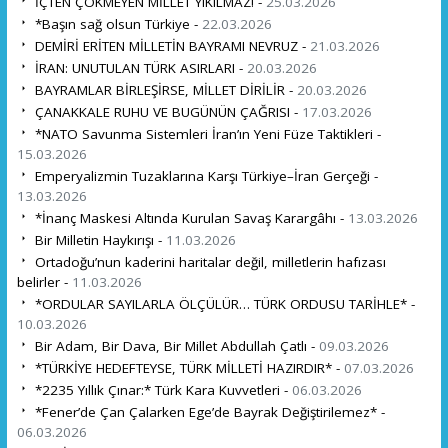
İÇTEN ÇÖKMEYEN MİLLET YIKILMAZ! -
25.03.2026
*Başın sağ olsun Türkiye -
22.03.2026
DEMİRİ ERİTEN MİLLETİN BAYRAMI NEVRUZ -
21.03.2026
İRAN: UNUTULAN TÜRK ASIRLARI -
20.03.2026
BAYRAMLAR BİRLEŞİRSE, MİLLET DİRİLİR -
20.03.2026
ÇANAKKALE RUHU VE BUGÜNÜN ÇAĞRISI -
17.03.2026
*NATO Savunma Sistemleri İran’ın Yeni Füze Taktikleri -
15.03.2026
Emperyalizmin Tuzaklarına Karşı Türkiye–İran Gerçeği -
13.03.2026
*İnanç Maskesi Altında Kurulan Savaş Karargâhı -
13.03.2026
Bir Milletin Haykırışı -
11.03.2026
Ortadoğu’nun kaderini haritalar değil, milletlerin hafızası
belirler -
11.03.2026
*ORDULAR SAYILARLA ÖLÇÜLÜR… TÜRK ORDUSU TARİHLE* -
10.03.2026
Bir Adam, Bir Dava, Bir Millet Abdullah Çatlı -
09.03.2026
*TÜRKİYE HEDEFTEYSE, TÜRK MİLLETİ HAZIRDIR* -
07.03.2026
*2235 Yıllık Çınar:* Türk Kara Kuvvetleri -
06.03.2026
*Fener’de Çan Çalarken Ege’de Bayrak Değiştirilemez* -
06.03.2026