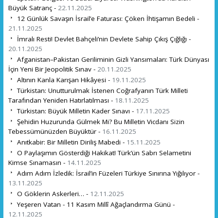
Büyük Satranç -
22.11.2025
12 Günlük Savaşın İsrail’e Faturası: Çöken İhtişamın Bedeli -
21.11.2025
İmralı Resti! Devlet Bahçeli’nin Devlete Sahip Çıkış Çığlığı -
20.11.2025
Afganistan–Pakistan Geriliminin Gizli Yansımaları: Türk Dünyası
İçin Yeni Bir Jeopolitik Sınav -
20.11.2025
Altının Kanla Karışan Hikâyesi -
19.11.2025
Türkistan: Unutturulmak İstenen Coğrafyanın Türk Milleti
Tarafından Yeniden Hatırlatılması -
18.11.2025
Türkistan: Büyük Milletin Kader Sınavı -
17.11.2025
Şehidin Huzurunda Gülmek Mi? Bu Milletin Vicdanı Sizin
Tebessümünüzden Büyüktür -
16.11.2025
Anıtkabir: Bir Milletin Diriliş Mabedi -
15.11.2025
O Paylaşımın Gösterdiği Hakikat! Türk’ün Sabrı Selametini
Kimse Sınamasın -
14.11.2025
Adım Adım İzledik: İsrail’in Füzeleri Türkiye Sınırına Yığılıyor -
13.11.2025
O Göklerin Askerleri… -
12.11.2025
Yeşeren Vatan - 11 Kasım Millî Ağaçlandırma Günü -
12.11.2025