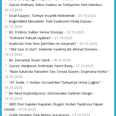
Gazze İmtihanı, Kıbrıs İradesi ve Türkiye’nin Yeni Hamlesi -
24.10.2025
İsrail Kaçıyor, Türkiye İnsanlık Nöbetinde -
23.10.2025
Bağımlılıkla Mücadele: Türk İradesinin Diriliş Davası -
22.10.2025
82. İl Kıbrıs: Kalbin Yerine Dönüşü -
22.10.2025
“Defolun! Yahudi Uşakları” -
21.10.2025
Kudüs’ün Yolu Yine Şam’dan mı Geçecek? -
20.10.2025
“364 Gün O Gün”: Kalemle Yazılmış Bir Minnet Destanı -
19.10.2025
Bir Zamanlar İnsan Vardı -
18.10.2025
Gazze: Ateşkesin Ardındaki Yarım Barış -
17.10.2025
“Mavi Vatan’da Yükselen Ses: Dosta Güven, Düşmana Korku” -
16.10.2025
"41 İrade, 1 Vicdan: Kocaeli’den Türkiye’ye Umut Çağrısı" -
14.10.2025
Bir Nesli Kaybediyoruz: Görmezden Gelinen Yangın -
14.10.2025
ABD Dün Kapıları Kapatan, Bugün Vicdan Tiyatrosu Yapan
Devlet -
14.10.2025
Göğe Yeniden Türk Mührü Vuruluyor! -
13.10.2025