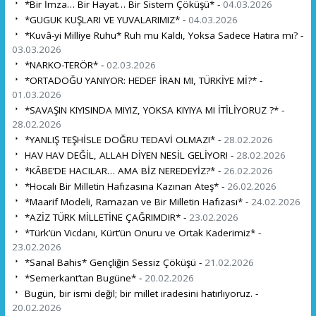
*Bir İmza… Bir Hayat… Bir Sistem Çöküşü* -
04.03.2026
*GUGUK KUŞLARI VE YUVALARIMIZ* -
04.03.2026
*Kuvâ-yi Milliye Ruhu* Ruh mu Kaldı, Yoksa Sadece Hatıra mı? -
03.03.2026
*NARKO-TERÖR* -
02.03.2026
*ORTADOĞU YANIYOR: HEDEF İRAN MI, TÜRKİYE Mİ?* -
01.03.2026
*SAVAŞIN KIYISINDA MIYIZ, YOKSA KIYIYA MI İTİLİYORUZ ?* -
28.02.2026
*YANLIŞ TEŞHİSLE DOĞRU TEDAVİ OLMAZ!* -
28.02.2026
HAV HAV DEĞİL, ALLAH DİYEN NESİL GELİYOR! -
28.02.2026
*KÂBE’DE HACILAR… AMA BİZ NEREDEYİZ?* -
26.02.2026
*Hocalı Bir Milletin Hafızasına Kazınan Ateş* -
26.02.2026
*Maarif Modeli, Ramazan ve Bir Milletin Hafızası* -
24.02.2026
*AZİZ TÜRK MİLLETİNE ÇAĞRIMDIR* -
23.02.2026
*Türk’ün Vicdanı, Kürt’ün Onuru ve Ortak Kaderimiz* -
23.02.2026
*Sanal Bahis* Gençliğin Sessiz Çöküşü -
21.02.2026
*Semerkant’tan Bugüne* -
20.02.2026
Bugün, bir ismi değil; bir millet iradesini hatırlıyoruz. -
20.02.2026