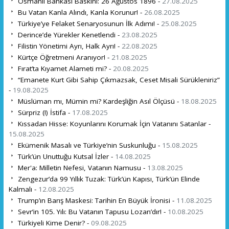
Osmanlı Bankası Baskını: 26 Ağustos 1896 -
27.08.2025
Bu Vatan Kanla Alındı, Kanla Korunur! -
26.08.2025
Türkiye’ye Felaket Senaryosunun İlk Adımı! -
25.08.2025
Derince’de Yürekler Kenetlendi -
23.08.2025
Filistin Yönetimi Ayrı, Halk Ayrı! -
22.08.2025
Kürtçe Öğretmeni Aranıyor! -
21.08.2025
Fırat’ta Kıyamet Alameti mi? -
20.08.2025
“Emanete Kurt Gibi Sahip Çıkmazsak, Ceset Misali Sürükleniriz”
-
19.08.2025
Müslüman mı, Mümin mi? Kardeşliğin Asıl Ölçüsü -
18.08.2025
Sürpriz (!) İstifa -
17.08.2025
Kıssadan Hisse: Koyunlarını Korumak İçin Vatanını Satanlar -
15.08.2025
Ekümenik Masalı ve Türkiye’nin Suskunluğu -
15.08.2025
Türk’ün Unuttuğu Kutsal İzler -
14.08.2025
Mer'a: Milletin Nefesi, Vatanın Namusu -
13.08.2025
Zengezur’da 99 Yıllık Tuzak: Türk’ün Kapısı, Türk’ün Elinde
Kalmalı -
12.08.2025
Trump’ın Barış Maskesi: Tarihin En Büyük İronisi -
11.08.2025
Sevr’in 105. Yılı: Bu Vatanın Tapusu Lozan’dır! -
10.08.2025
Türkiyeli Kime Denir? -
09.08.2025