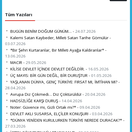
Tüm Yazıları
BUGÜN BENİM DOĞUM GÜNÜM… -
24.07.2026
Kalemi Satan Kaybeder, Milleti Satan Tarihe Gömülür -
03.07.2026
*Bir Şehri Kurtaranlar, Bir Milleti Ayağa Kaldıranlar* -
13.06.2026
MACIR -
29.05.2026
KİLİSE DEVLET İÇİNDE DEVLET DEĞİLDİR. -
16.05.2026
ÜÇ MAYIS: BİR GÜN DEĞİL, BİR DURUŞTUR -
01.05.2026
YAŞLANAN DÜNYA, GENÇ TÜRKİYE: FIRSAT MI, İMTİHAN MI? -
28.04.2026
Avrupa Diz Çökmedi… Diz Çöktürüldü! -
20.04.2026
HADSİZLİĞE KARŞI DURUŞ -
14.04.2026
Noter: Güvence mi, Gizli Ortak mı?* -
09.04.2026
DEVLET AKLI SUSARSA, ELÇİLER KONUŞUR! -
03.04.2026
*DÜNYA YENİDEN KURULURKEN TÜRKİYE NEREDE DURACAK?* -
27.03.2026