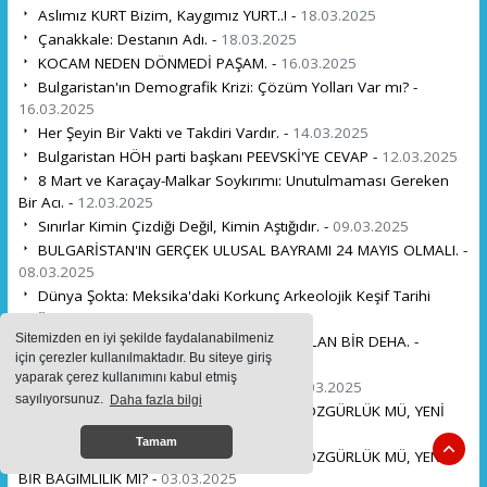
Aslımız KURT Bizim, Kaygımız YURT..! -
18.03.2025
Çanakkale: Destanın Adı. -
18.03.2025
KOCAM NEDEN DÖNMEDİ PAŞAM. -
16.03.2025
Bulgaristan'ın Demografik Krizi: Çözüm Yolları Var mı? -
16.03.2025
Her Şeyin Bir Vakti ve Takdiri Vardır. -
14.03.2025
Bulgaristan HÖH parti başkanı PEEVSKİ'YE CEVAP -
12.03.2025
8 Mart ve Karaçay-Malkar Soykırımı: Unutulmaması Gereken
Bir Acı. -
12.03.2025
Sınırlar Kimin Çizdiği Değil, Kimin Aştığıdır. -
09.03.2025
BULGARİSTAN'IN GERÇEK ULUSAL BAYRAMI 24 MAYIS OLMALI. -
08.03.2025
Dünya Şokta: Meksika'daki Korkunç Arkeolojik Keşif Tarihi
Değiştiriyor! -
06.03.2025
Sitemizden en iyi şekilde faydalanabilmeniz
NURİ KİLLİGİL: TARİHİN GÖLGESİNDE KALAN BİR DEHA. -
için çerezler kullanılmaktadır. Bu siteye giriş
05.03.2025
yaparak çerez kullanımını kabul etmiş
Modern Kölelik ve Mücadele Ruhu. -
05.03.2025
sayılıyorsunuz.
Daha fazla bilgi
BULGARİSTAN'DA 3 MART TARTIŞMASI: ÖZGÜRLÜK MÜ, YENİ
BİR BAĞIMLILIK MI? -
03.03.2025
Tamam
BULGARİSTAN'DA 3 MART TARTIŞMASI: ÖZGÜRLÜK MÜ, YENİ
BİR BAĞIMLILIK MI? -
03.03.2025