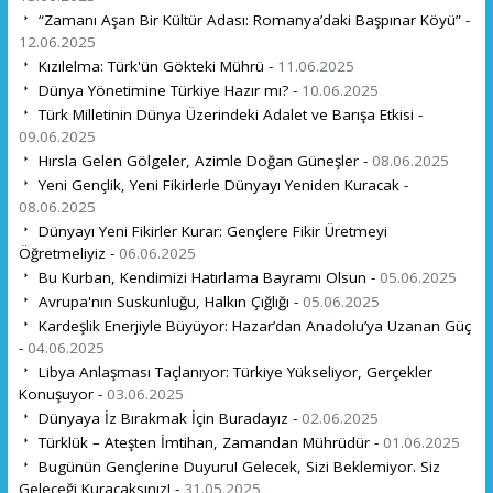
“Zamanı Aşan Bir Kültür Adası: Romanya’daki Başpınar Köyü” -
12.06.2025
Kızılelma: Türk'ün Gökteki Mührü -
11.06.2025
Dünya Yönetimine Türkiye Hazır mı? -
10.06.2025
Türk Milletinin Dünya Üzerindeki Adalet ve Barışa Etkisi -
09.06.2025
Hırsla Gelen Gölgeler, Azimle Doğan Güneşler -
08.06.2025
Yeni Gençlik, Yeni Fikirlerle Dünyayı Yeniden Kuracak -
08.06.2025
Dünyayı Yeni Fikirler Kurar: Gençlere Fikir Üretmeyi
Öğretmeliyiz -
06.06.2025
Bu Kurban, Kendimizi Hatırlama Bayramı Olsun -
05.06.2025
Avrupa'nın Suskunluğu, Halkın Çığlığı -
05.06.2025
Kardeşlik Enerjiyle Büyüyor: Hazar’dan Anadolu’ya Uzanan Güç
-
04.06.2025
Libya Anlaşması Taçlanıyor: Türkiye Yükseliyor, Gerçekler
Konuşuyor -
03.06.2025
Dünyaya İz Bırakmak İçin Buradayız -
02.06.2025
Türklük – Ateşten İmtihan, Zamandan Mührüdür -
01.06.2025
Bugünün Gençlerine Duyuru! Gelecek, Sizi Beklemiyor. Siz
Geleceği Kuracaksınız! -
31.05.2025