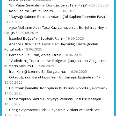
“Bir Vatan Sevdalısının Dönüşü: Şehit Talât Paşa” -
23.06.2025
Korkulan mı, Umut Olan mı? -
23.06.2025
"Bayrağı Kabrine Bırakan Adam: Çöl Kaplanı Fahrettin Paşa" -
21.06.2025
Ayşe Molla’nın Adını Taşa Kazıyamayanlar, Bu Şehirde Neyin
Bekçisi? -
20.06.2025
İstanbul Boğazı’nın Stratejik Ritmi -
19.06.2025
Anadolu Bize Dar Geliyor: Batı Hayranlığı Hastalığından
Kurtulmak -
18.06.2025
Perdenin Önü İran, Arkası İsrail: -
18.06.2025
"Vadedilmiş Topraklar" ve Bölgesel Çatışmaların Gölgesinde
Kürtlerin Konumu -
17.06.2025
İran Kimliği Üzerine Bir Sorgulama: -
16.06.2025
Ortadoğu’nun Barut Fıçısı: Yeni Bir Savaşın Eşiğinde mi? -
15.06.2025
Unutmak İhanettir: Rodopların Bülbülünü Robota Çevirdiler -
14.06.2025
İran’a Yapılan Saldırı Türkiye’ye Verilmiş Sinsi Bir Mesajdır -
14.06.2025
Cengiz Aytmatov: Türk Dünyası’nın Vicdanı ve Ebedi Sesi -
13.06.2025