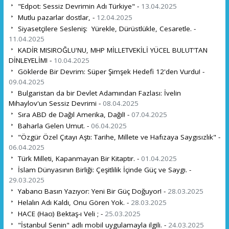
"Edpot: Sessiz Devrimin Adı Türkiye" -
13.04.2025
Mutlu pazarlar dostlar, -
12.04.2025
Siyasetçilere Sesleniş: Yürekle, Dürüstlükle, Cesaretle. -
11.04.2025
KADİR MISIROĞLU'NU, MHP MİLLETVEKİLİ YÜCEL BULUT'TAN
DİNLEYELİM! -
10.04.2025
Göklerde Bir Devrim: Süper Şimşek Hedefi 12'den Vurdu! -
09.04.2025
Bulgaristan da bir Devlet Adamından Fazlası: İvelin
Mihaylov'un Sessiz Devrimi -
08.04.2025
Sıra ABD de Dağıl Amerika, Dağıl! -
07.04.2025
Baharla Gelen Umut. -
06.04.2025
"Özgür Özel Çıtayı Aştı: Tarihe, Millete ve Hafızaya Saygısızlık" -
06.04.2025
Türk Milleti, Kapanmayan Bir Kitaptır. -
01.04.2025
İslam Dünyasının Birliği: Çeşitlilik İçinde Güç ve Saygı. -
29.03.2025
Yabancı Basın Yazıyor: Yeni Bir Güç Doğuyor! -
28.03.2025
Helalın Adı Kaldı, Onu Gören Yok. -
28.03.2025
HACE (Hacı) Bektaş-ı Veli ; -
25.03.2025
"İstanbul Senin" adlı mobil uygulamayla ilgili. -
24.03.2025