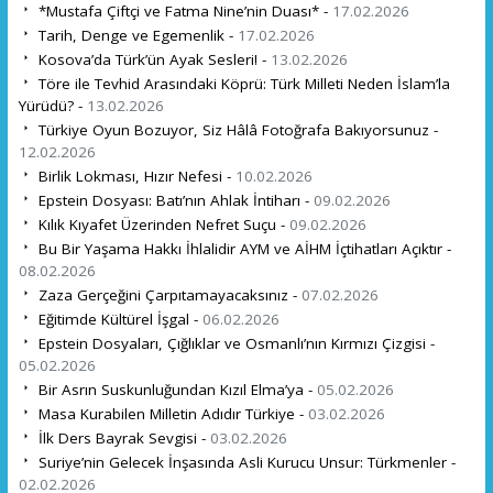
*Mustafa Çiftçi ve Fatma Nine’nin Duası* -
17.02.2026
Tarih, Denge ve Egemenlik -
17.02.2026
Kosova’da Türk’ün Ayak Sesleri! -
13.02.2026
Töre ile Tevhid Arasındaki Köprü: Türk Milleti Neden İslam’la
Yürüdü? -
13.02.2026
Türkiye Oyun Bozuyor, Siz Hâlâ Fotoğrafa Bakıyorsunuz -
12.02.2026
Birlik Lokması, Hızır Nefesi -
10.02.2026
Epstein Dosyası: Batı’nın Ahlak İntiharı -
09.02.2026
Kılık Kıyafet Üzerinden Nefret Suçu -
09.02.2026
Bu Bir Yaşama Hakkı İhlalidir AYM ve AİHM İçtihatları Açıktır -
08.02.2026
Zaza Gerçeğini Çarpıtamayacaksınız -
07.02.2026
Eğitimde Kültürel İşgal -
06.02.2026
Epstein Dosyaları, Çığlıklar ve Osmanlı’nın Kırmızı Çizgisi -
05.02.2026
Bir Asrın Suskunluğundan Kızıl Elma’ya -
05.02.2026
Masa Kurabilen Milletin Adıdır Türkiye -
03.02.2026
İlk Ders Bayrak Sevgisi -
03.02.2026
Suriye’nin Gelecek İnşasında Asli Kurucu Unsur: Türkmenler -
02.02.2026