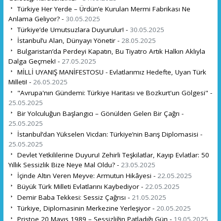
Türkiye Her Yerde – Ürdün’e Kurulan Mermi Fabrikası Ne
Anlama Geliyor? -
30.05.2025
Türkiye’de Umutsuzlara Duyurulur! -
30.05.2025
İstanbul’u Alan, Dünyayı Yönetir -
28.05.2025
Bulgaristan’da Perdeyi Kapatın, Bu Tiyatro Artık Halkın Aklıyla
Dalga Geçmek! -
27.05.2025
MİLLİ UYANIŞ MANİFESTOSU - Evlatlarımız Hedefte, Uyan Türk
Milleti! -
26.05.2025
"Avrupa'nın Gündemi: Türkiye Haritası ve Bozkurt'un Gölgesi" -
25.05.2025
Bir Yolculuğun Başlangıcı – Gönülden Gelen Bir Çağrı -
25.05.2025
İstanbul’dan Yükselen Vicdan: Türkiye’nin Barış Diplomasisi -
25.05.2025
Devlet Yetkililerine Duyuru! Zehirli Teşkilatlar, Kayıp Evlatlar: 50
Yıllık Sessizlik Bize Neye Mal Oldu? -
23.05.2025
İçinde Altın Veren Meyve: Armutun Hikâyesi -
22.05.2025
Büyük Türk Milleti Evlatlarını Kaybediyor -
22.05.2025
Demir Baba Tekkesi: Sessiz Çağrısı -
21.05.2025
Türkiye, Diplomasinin Merkezine Yerleşiyor -
20.05.2025
Pristoe 20 Mayıs 1989 – Sessizliğin Patladığı Gün -
19.05.2025