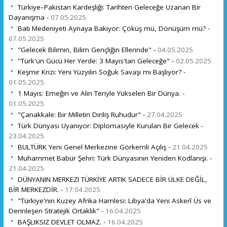
Türkiye–Pakistan Kardeşliği: Tarihten Geleceğe Uzanan Bir
Dayanışma -
07.05.2025
Batı Medeniyeti Aynaya Bakıyor: Çöküş mü, Dönüşüm mü? -
07.05.2025
"Gelecek Bilimin, Bilim Gençliğin Ellerinde" -
04.05.2025
"Türk'ün Gücü Her Yerde: 3 Mayıs'tan Geleceğe" -
02.05.2025
Keşmir Krizi: Yeni Yüzyılın Soğuk Savaşı mı Başlıyor? -
01.05.2025
1 Mayıs: Emeğin ve Alın Teriyle Yükselen Bir Dünya. -
01.05.2025
"Çanakkale: Bir Milletin Diriliş Ruhudur" -
27.04.2025
Türk Dünyası Uyanıyor: Diplomasiyle Kurulan Bir Gelecek -
23.04.2025
BULTÜRK Yeni Genel Merkezine Görkemli Açılış -
21.04.2025
Muhammet Babür Şehri: Türk Dünyasının Yeniden Kodlanışı. -
21.04.2025
DÜNYANIN MERKEZI TÜRKİYE ARTIK SADECE BİR ÜLKE DEĞİL,
BİR MERKEZDİR. -
17.04.2025
"Türkiye'nin Kuzey Afrika Hamlesi: Libya'da Yeni Askerî Üs ve
Derinleşen Stratejik Ortaklık" -
16.04.2025
BAŞLIKSIZ DEVLET OLMAZ. -
16.04.2025