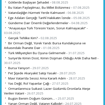
Göklerde Başlayan Şehadet -
08.08.2025
Bu Vatan Paylaşılmaz, Bu Millet Bölünmez -
07.08.2025
Vatandaşlığın Hürmeti Yerde Kalmasın! -
06.08.2025
Ege Adaları Gerçeği: Tarihî Hakikatin İzinde -
05.08.2025
Gündeme Dair Önemli Değerlendirmeler -
04.08.2025
“Anayasaya Türk Töresini Yazın, Sorun Kalmayacak!” -
03.08.2025
Gerçek Tehlike Kim? -
02.08.2025
Bir Orman Değil, Yürek Yandı: Bursa Kundakçısına ve
Arkasındaki İhanete Dair -
01.08.2025
Türk Milliyetçileri Bu Oyuna Gelmemeli! -
31.07.2025
Suriye’de Kimin Dost, Kimin Düşman Olduğu Artık Daha Net! -
30.07.2025
Bursa Yanıyor! -
29.07.2025
Pet Şişede Akaryakıt Satışı Yasak! -
28.07.2025
Mavi Vatan’da Sessiz Ama Kararlı Adım -
28.07.2025
Yas Değil, Rol Yapanlar Çağı -
27.07.2025
Ormanlarımıza Suikast: Lazer Güdümlü Dronlarla Ateşe
Verilen Vatan! -
26.07.2025
Bugün Benim Doğum Günüm… -
25.07.2025
Yanan Orman Değil, Vatanın Kalbidir! -
24.07.2025