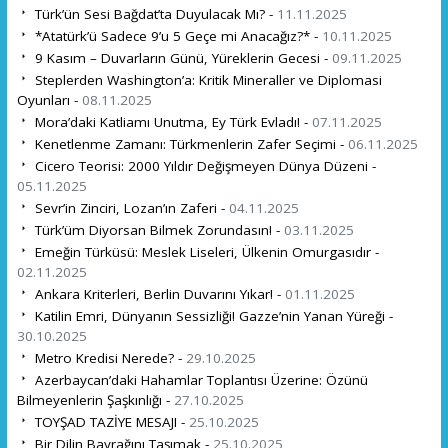
Türk’ün Sesi Bağdat’ta Duyulacak Mı? -
11.11.2025
*Atatürk’ü Sadece 9’u 5 Geçe mi Anacağız?* -
10.11.2025
9 Kasım – Duvarların Günü, Yüreklerin Gecesi -
09.11.2025
Steplerden Washington’a: Kritik Mineraller ve Diplomasi
Oyunları -
08.11.2025
Mora’daki Katliamı Unutma, Ey Türk Evladı! -
07.11.2025
Kenetlenme Zamanı: Türkmenlerin Zafer Seçimi -
06.11.2025
Cicero Teorisi: 2000 Yıldır Değişmeyen Dünya Düzeni -
05.11.2025
Sevr’in Zinciri, Lozan’ın Zaferi -
04.11.2025
Türk’üm Diyorsan Bilmek Zorundasın! -
03.11.2025
Emeğin Türküsü: Meslek Liseleri, Ülkenin Omurgasıdır -
02.11.2025
Ankara Kriterleri, Berlin Duvarını Yıkar! -
01.11.2025
Katilin Emri, Dünyanın Sessizliği! Gazze’nin Yanan Yüreği -
30.10.2025
Metro Kredisi Nerede? -
29.10.2025
Azerbaycan’daki Hahamlar Toplantısı Üzerine: Özünü
Bilmeyenlerin Şaşkınlığı -
27.10.2025
TOYŞAD TAZİYE MESAJI -
25.10.2025
Bir Dilin Bayrağını Taşımak -
25.10.2025