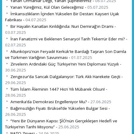
Yanan Ormanlar Değil, Yanan Şüphelerimiz -
06.07.2025
Yanan Yüreğimiz, Kül Olan Geleceğimiz -
05.07.2025
İmkansızlıkların İçinden Yükselen Bir Destan: Kayseri Uçak
Fabrikası -
04.07.2025
Bir Hayalin Kanatları Kırıldığında: Nuri Demirağ'ın Dramı -
03.07.2025
İran Fanatizmi ve Beklenen Senaryo! Tarih Tekerrür Eder mi? -
02.07.2025
Altunköprü'nün Feryadı! Kerkük'te Bardağı Taşıran Son Damla
ve Türkmen Varlığının Savunması -
01.07.2025
Zirvelerin Ardındaki Güç: Türkiye’nin Yeni Diplomasi Yüzyılı -
30.06.2025
Zengezur’da Sancak Dalgalanıyor: Türk Aklı Harekete Geçti -
29.06.2025
Tüm İslam Âleminin 1447 Hicri Yılı Mübarek Olsun! -
28.06.2025
Amerika’da Demokrasi Engelleniyor Mu? -
27.06.2025
Bağımsızlığın Fiyatı: Brüksel’de Yükselen Bulgar Sesi -
26.06.2025
“Yeni Bir Dünyanın Kapısı: ŞİÖ’nün Gerçekleşen Hedefi ve
Türkiye’nin Tarihi Misyonu” -
25.06.2025
NATO Zirvesi -
24.06.2025