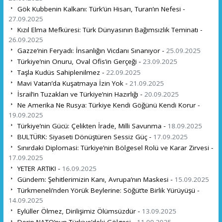
Gök Kubbenin Kalkanı: Türk’ün Hisarı, Turan’ın Nefesi -
27.09.2025
Kızıl Elma Mefküresi: Türk Dünyasının Bağımsızlık Teminatı -
26.09.2025
Gazze’nin Feryadı: İnsanlığın Vicdanı Sınanıyor -
25.09.2025
Türkiye’nin Onuru, Oval Ofis’in Gerçeği -
23.09.2025
Taşla Kudüs Sahiplenilmez -
22.09.2025
Mavi Vatan’da Kuşatmaya İzin Yok -
21.09.2025
İsrail’in Tuzakları ve Türkiye’nin Hazırlığı -
20.09.2025
Ne Amerika Ne Rusya: Türkiye Kendi Göğünü Kendi Korur -
19.09.2025
Türkiye’nin Gücü: Çelikten İrade, Milli Savunma -
18.09.2025
BULTÜRK: Siyaseti Dönüştüren Sessiz Güç -
17.09.2025
Sınırdaki Diplomasi: Türkiye’nin Bölgesel Rolü ve Karar Zirvesi -
17.09.2025
YETER ARTIK! -
16.09.2025
Gündem: Şehitlerimizin Kanı, Avrupa’nın Maskesi -
15.09.2025
Türkmeneli’nden Yörük Beylerine: Söğüt’te Birlik Yürüyüşü -
14.09.2025
Eylüller Ölmez, Dirilişimiz Ölümsüzdür -
13.09.2025
Derin NATO’nun Türkiye’deki Gölgesi -
11.09.2025