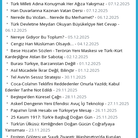
Türk Milleti Adına Konuşmak Her Ağıza Yakışmaz -
07.12.2025
Han Duvarlarına Kazınan Vatan Dersi -
07.12.2025
Nerede Bu Vicdan… Nerede Bu Merhamet? -
06.12.2025
Türk Devletine Meydan Okuyan Büyükelçiye Net Cevap -
06.12.2025
Nereye Gidiyor Bu Toplum? -
05.12.2025
Cengiz Han Müslüman Olsaydı… -
04.12.2025
Bese Hozat’ın Sözleri - Terörün Yeni Maskesi ve Türk–Kürt
Kardeşliğine Atılan Bir Sabotaj -
02.12.2025
Burası Türkiye, Barzanistan Değil! -
01.12.2025
Asıl Mücadele İkrar Değil, Bilinçtir -
01.12.2025
Tel Aviv’in Sessiz Stratejisi -
30.11.2025
Coca-Cola’nın Teklifini Reddedenler Onurla Yazıldı; Kabul
Edenler Tarihe Not Edildi -
29.11.2025
Beştepe’den Küresel Çağrı -
28.11.2025
Askerî Dengenin Yeni Efendisi: Avuç İçi Teknoloji -
27.11.2025
Papa’nın İznik Hesabı ve Türkiye’ye Mesajı -
26.11.2025
25 Kasım 1917: Türk’e Başbuğ Doğan Gün -
25.11.2025
Türk’ün Ülküsü: Kimliğinden Doğan Gücün Coğrafyaya
Yansıması -
23.11.2025
Epstein Gölgesi ve Suudi Ziyareti: Washington’da Kurulan