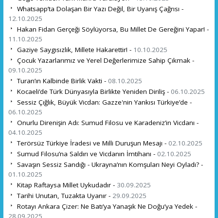
Whatsapp’ta Dolaşan Bir Yazı Değil, Bir Uyanış Çağrısı -
12.10.2025
Hakan Fidan Gerçeği Söylüyorsa, Bu Millet De Gereğini Yapar! -
11.10.2025
Gaziye Saygısızlık, Millete Hakarettir! -
10.10.2025
Çocuk Yazarlarımız ve Yerel Değerlerimize Sahip Çıkmak -
09.10.2025
Turan’ın Kalbinde Birlik Vakti -
08.10.2025
Kocaeli’de Türk Dünyasıyla Birlikte Yeniden Diriliş -
06.10.2025
Sessiz Çığlık, Büyük Vicdan: Gazze'nin Yankısı Türkiye’de -
06.10.2025
Onurlu Direnişin Adı: Sumud Filosu ve Karadeniz’in Vicdanı -
04.10.2025
Terörsüz Türkiye İradesi ve Milli Duruşun Mesajı -
02.10.2025
Sumud Filosu’na Saldırı ve Vicdanın İmtihanı -
02.10.2025
Savaşın Sessiz Sandığı - Ukrayna’nın Komşuları Neyi Oyladı? -
01.10.2025
Kitap Raftaysa Millet Uykudadır -
30.09.2025
Tarihi Unutan, Tuzakta Uyanır -
29.09.2025
Rotayı Ankara Çizer: Ne Batı’ya Yanaşık Ne Doğu’ya Yedek -
28.09.2025