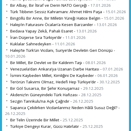
Bir Albay, Bir İtiraf ve Derin NATO Gerçeği -
17.01.2026
Türk Tıbbının Sessiz Kahramanı: Ahmet Hilmi Paşa -
15.01.2026
Bingöllü Bir Anne, Bir Milletin Yüreği Hatice Belgin -
15.01.2026
Halep’in Faturasını Öcalan’a Kesen Barzaniler -
13.01.2026
Bedava Yapay Zekâ, Pahalı Esaret -
13.01.2026
İran Düşerse Sıra Türkiye’dir -
11.01.2026
Kuklalar Sahnedeyken -
11.01.2026
Halep’te Türk’ün Vicdanı, Suriye’de Devletin Geri Dönüşü -
10.01.2026
Bir Millet, Bir Devlet ve Bir Kaldırım Taşı -
08.01.2026
Venezuela’dan Ankara’ya Uzanan Darbe Haritası -
07.01.2026
İsmini Kaybeden Millet, Kimliğini De Kaybeder -
06.01.2026
Terörün Takvimi Olmaz, Hedefi Hep Türkiye’dır -
30.12.2025
Bir Göl Susarsa, Bir Şehir Konuşamaz -
29.12.2025
Akdeniz’in Güneyindeki Türk Hafızası -
28.12.2025
Sezgin Tanrıkulu’na Açık Çağrıdır -
26.12.2025
Sapanca Çekilirken Vicdanlarımız Neden Hâlâ Susuz Değil? -
26.12.2025
Bir Telin Üzerinde Bir Millet -
25.12.2025
Türkiye Dengeyi Kurar, Gücü Hatırlatır -
25.12.2025