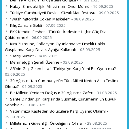
Hatay: Sınırdaki Işık, Milletimizin Onur Mührü -
10.09.2025
Türkiye Cumhuriyeti Devleti Yüzyılı Manifestosu -
09.09.2025
“Washington’da Çöken Maskeler” -
08.09.2025
Kılıç Zamanı Geldi -
07.09.2025
PKK Kendini Feshetti: Türk’ün İradesine Hiçbir Güç Diz
Çöktüremez! -
06.09.2025
Kira Zulmüne, Enflasyon Oyunlarına ve Emekli Hakkı
Gasplarına Karşı Devlet Ayağa Kalkmalı! -
05.09.2025
“Barış Süreci” -
04.09.2025
Mehmetçiğin Şerefi Üzerine -
03.09.2025
AB’nin Geç Gelen İtirafı: Türkiye’ye Karşı Yeni Bir Oyun mu? -
02.09.2025
30 Ağustos’tan Cumhuriyet’e: Türk Milleti Neden Asla Teslim
Olmaz? -
01.09.2025
Bir Milletin Yeniden Doğuşu: 30 Ağustos Zaferi -
31.08.2025
Sahte Dindarlığın Karşısında Susmak, Çürümenin En Büyük
Sebebidir -
30.08.2025
Vatanımıza Kasteden Bölücülere Karşı Uyanık Olalım! -
29.08.2025
Milletimizin Güvenliği, Önceliğimiz Olmalı -
28.08.2025