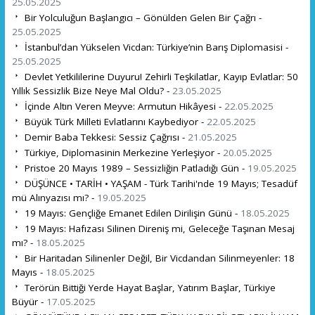
25.05.2025
Bir Yolculuğun Başlangıcı – Gönülden Gelen Bir Çağrı -
25.05.2025
İstanbul’dan Yükselen Vicdan: Türkiye’nin Barış Diplomasisi -
25.05.2025
Devlet Yetkililerine Duyuru! Zehirli Teşkilatlar, Kayıp Evlatlar: 50
Yıllık Sessizlik Bize Neye Mal Oldu? -
23.05.2025
İçinde Altın Veren Meyve: Armutun Hikâyesi -
22.05.2025
Büyük Türk Milleti Evlatlarını Kaybediyor -
22.05.2025
Demir Baba Tekkesi: Sessiz Çağrısı -
21.05.2025
Türkiye, Diplomasinin Merkezine Yerleşiyor -
20.05.2025
Pristoe 20 Mayıs 1989 – Sessizliğin Patladığı Gün -
19.05.2025
DÜŞÜNCE • TARİH • YAŞAM - Türk Tarihi'nde 19 Mayıs; Tesadüf
mü Alınyazısı mı? -
19.05.2025
19 Mayıs: Gençliğe Emanet Edilen Dirilişin Günü -
18.05.2025
19 Mayıs: Hafızası Silinen Direniş mi, Geleceğe Taşınan Mesaj
mı? -
18.05.2025
Bir Haritadan Silinenler Değil, Bir Vicdandan Silinmeyenler: 18
Mayıs -
18.05.2025
Terörün Bittiği Yerde Hayat Başlar, Yatırım Başlar, Türkiye
Büyür -
17.05.2025