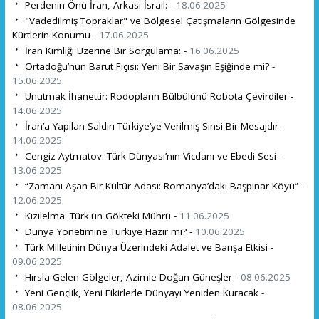
Perdenin Önü İran, Arkası İsrail: -
18.06.2025
"Vadedilmiş Topraklar" ve Bölgesel Çatışmaların Gölgesinde
Kürtlerin Konumu -
17.06.2025
İran Kimliği Üzerine Bir Sorgulama: -
16.06.2025
Ortadoğu’nun Barut Fıçısı: Yeni Bir Savaşın Eşiğinde mi? -
15.06.2025
Unutmak İhanettir: Rodopların Bülbülünü Robota Çevirdiler -
14.06.2025
İran’a Yapılan Saldırı Türkiye’ye Verilmiş Sinsi Bir Mesajdır -
14.06.2025
Cengiz Aytmatov: Türk Dünyası’nın Vicdanı ve Ebedi Sesi -
13.06.2025
“Zamanı Aşan Bir Kültür Adası: Romanya’daki Başpınar Köyü” -
12.06.2025
Kızılelma: Türk'ün Gökteki Mührü -
11.06.2025
Dünya Yönetimine Türkiye Hazır mı? -
10.06.2025
Türk Milletinin Dünya Üzerindeki Adalet ve Barışa Etkisi -
09.06.2025
Hırsla Gelen Gölgeler, Azimle Doğan Güneşler -
08.06.2025
Yeni Gençlik, Yeni Fikirlerle Dünyayı Yeniden Kuracak -
08.06.2025