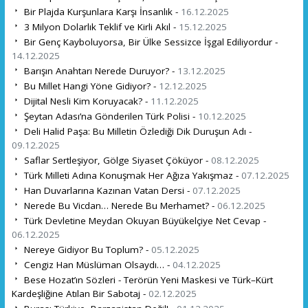
Bir Plajda Kurşunlara Karşı İnsanlık -
16.12.2025
3 Milyon Dolarlık Teklif ve Kirli Akıl -
15.12.2025
Bir Genç Kayboluyorsa, Bir Ülke Sessizce İşgal Ediliyordur -
14.12.2025
Barışın Anahtarı Nerede Duruyor? -
13.12.2025
Bu Millet Hangi Yöne Gidiyor? -
12.12.2025
Dijital Nesli Kim Koruyacak? -
11.12.2025
Şeytan Adası’na Gönderilen Türk Polisi -
10.12.2025
Deli Halid Paşa: Bu Milletin Özlediği Dik Duruşun Adı -
09.12.2025
Saflar Sertleşiyor, Gölge Siyaset Çöküyor -
08.12.2025
Türk Milleti Adına Konuşmak Her Ağıza Yakışmaz -
07.12.2025
Han Duvarlarına Kazınan Vatan Dersi -
07.12.2025
Nerede Bu Vicdan… Nerede Bu Merhamet? -
06.12.2025
Türk Devletine Meydan Okuyan Büyükelçiye Net Cevap -
06.12.2025
Nereye Gidiyor Bu Toplum? -
05.12.2025
Cengiz Han Müslüman Olsaydı… -
04.12.2025
Bese Hozat’ın Sözleri - Terörün Yeni Maskesi ve Türk–Kürt
Kardeşliğine Atılan Bir Sabotaj -
02.12.2025