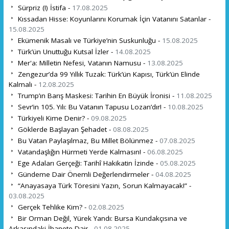
Sürpriz (!) İstifa -
17.08.2025
Kıssadan Hisse: Koyunlarını Korumak İçin Vatanını Satanlar -
15.08.2025
Ekümenik Masalı ve Türkiye’nin Suskunluğu -
15.08.2025
Türk’ün Unuttuğu Kutsal İzler -
14.08.2025
Mer'a: Milletin Nefesi, Vatanın Namusu -
13.08.2025
Zengezur’da 99 Yıllık Tuzak: Türk’ün Kapısı, Türk’ün Elinde
Kalmalı -
12.08.2025
Trump’ın Barış Maskesi: Tarihin En Büyük İronisi -
11.08.2025
Sevr’in 105. Yılı: Bu Vatanın Tapusu Lozan’dır! -
10.08.2025
Türkiyeli Kime Denir? -
09.08.2025
Göklerde Başlayan Şehadet -
08.08.2025
Bu Vatan Paylaşılmaz, Bu Millet Bölünmez -
07.08.2025
Vatandaşlığın Hürmeti Yerde Kalmasın! -
06.08.2025
Ege Adaları Gerçeği: Tarihî Hakikatin İzinde -
05.08.2025
Gündeme Dair Önemli Değerlendirmeler -
04.08.2025
“Anayasaya Türk Töresini Yazın, Sorun Kalmayacak!” -
03.08.2025
Gerçek Tehlike Kim? -
02.08.2025
Bir Orman Değil, Yürek Yandı: Bursa Kundakçısına ve
Arkasındaki İhanete Dair -
01.08.2025