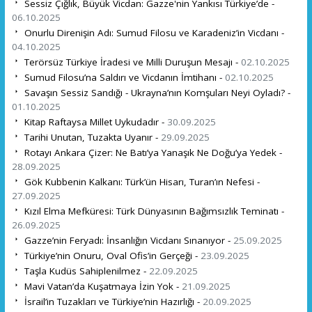
Sessiz Çığlık, Büyük Vicdan: Gazze'nin Yankısı Türkiye’de -
06.10.2025
Onurlu Direnişin Adı: Sumud Filosu ve Karadeniz’in Vicdanı -
04.10.2025
Terörsüz Türkiye İradesi ve Milli Duruşun Mesajı -
02.10.2025
Sumud Filosu’na Saldırı ve Vicdanın İmtihanı -
02.10.2025
Savaşın Sessiz Sandığı - Ukrayna’nın Komşuları Neyi Oyladı? -
01.10.2025
Kitap Raftaysa Millet Uykudadır -
30.09.2025
Tarihi Unutan, Tuzakta Uyanır -
29.09.2025
Rotayı Ankara Çizer: Ne Batı’ya Yanaşık Ne Doğu’ya Yedek -
28.09.2025
Gök Kubbenin Kalkanı: Türk’ün Hisarı, Turan’ın Nefesi -
27.09.2025
Kızıl Elma Mefküresi: Türk Dünyasının Bağımsızlık Teminatı -
26.09.2025
Gazze’nin Feryadı: İnsanlığın Vicdanı Sınanıyor -
25.09.2025
Türkiye’nin Onuru, Oval Ofis’in Gerçeği -
23.09.2025
Taşla Kudüs Sahiplenilmez -
22.09.2025
Mavi Vatan’da Kuşatmaya İzin Yok -
21.09.2025
İsrail’in Tuzakları ve Türkiye’nin Hazırlığı -
20.09.2025