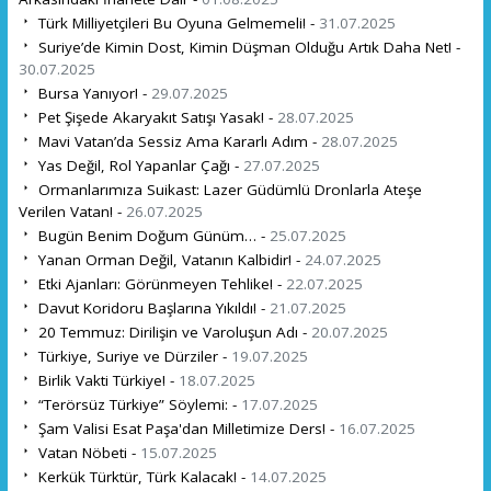
Türk Milliyetçileri Bu Oyuna Gelmemeli! -
31.07.2025
Suriye’de Kimin Dost, Kimin Düşman Olduğu Artık Daha Net! -
30.07.2025
Bursa Yanıyor! -
29.07.2025
Pet Şişede Akaryakıt Satışı Yasak! -
28.07.2025
Mavi Vatan’da Sessiz Ama Kararlı Adım -
28.07.2025
Yas Değil, Rol Yapanlar Çağı -
27.07.2025
Ormanlarımıza Suikast: Lazer Güdümlü Dronlarla Ateşe
Verilen Vatan! -
26.07.2025
Bugün Benim Doğum Günüm… -
25.07.2025
Yanan Orman Değil, Vatanın Kalbidir! -
24.07.2025
Etki Ajanları: Görünmeyen Tehlike! -
22.07.2025
Davut Koridoru Başlarına Yıkıldı! -
21.07.2025
20 Temmuz: Dirilişin ve Varoluşun Adı -
20.07.2025
Türkiye, Suriye ve Dürziler -
19.07.2025
Birlik Vakti Türkiye! -
18.07.2025
“Terörsüz Türkiye” Söylemi: -
17.07.2025
Şam Valisi Esat Paşa'dan Milletimize Ders! -
16.07.2025
Vatan Nöbeti -
15.07.2025
Kerkük Türktür, Türk Kalacak! -
14.07.2025