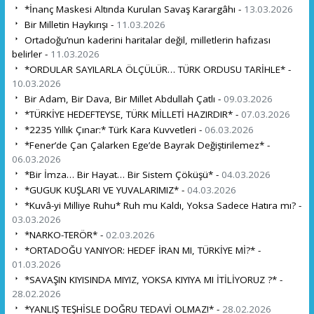
*İnanç Maskesi Altında Kurulan Savaş Karargâhı -
13.03.2026
Bir Milletin Haykırışı -
11.03.2026
Ortadoğu’nun kaderini haritalar değil, milletlerin hafızası
belirler -
11.03.2026
*ORDULAR SAYILARLA ÖLÇÜLÜR… TÜRK ORDUSU TARİHLE* -
10.03.2026
Bir Adam, Bir Dava, Bir Millet Abdullah Çatlı -
09.03.2026
*TÜRKİYE HEDEFTEYSE, TÜRK MİLLETİ HAZIRDIR* -
07.03.2026
*2235 Yıllık Çınar:* Türk Kara Kuvvetleri -
06.03.2026
*Fener’de Çan Çalarken Ege’de Bayrak Değiştirilemez* -
06.03.2026
*Bir İmza… Bir Hayat… Bir Sistem Çöküşü* -
04.03.2026
*GUGUK KUŞLARI VE YUVALARIMIZ* -
04.03.2026
*Kuvâ-yi Milliye Ruhu* Ruh mu Kaldı, Yoksa Sadece Hatıra mı? -
03.03.2026
*NARKO-TERÖR* -
02.03.2026
*ORTADOĞU YANIYOR: HEDEF İRAN MI, TÜRKİYE Mİ?* -
01.03.2026
*SAVAŞIN KIYISINDA MIYIZ, YOKSA KIYIYA MI İTİLİYORUZ ?* -
28.02.2026
*YANLIŞ TEŞHİSLE DOĞRU TEDAVİ OLMAZ!* -
28.02.2026