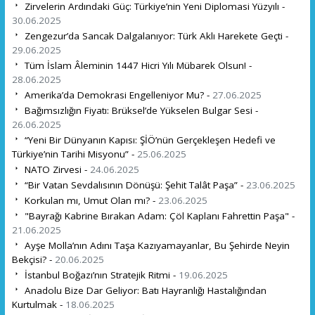
Zirvelerin Ardındaki Güç: Türkiye’nin Yeni Diplomasi Yüzyılı -
30.06.2025
Zengezur’da Sancak Dalgalanıyor: Türk Aklı Harekete Geçti -
29.06.2025
Tüm İslam Âleminin 1447 Hicri Yılı Mübarek Olsun! -
28.06.2025
Amerika’da Demokrasi Engelleniyor Mu? -
27.06.2025
Bağımsızlığın Fiyatı: Brüksel’de Yükselen Bulgar Sesi -
26.06.2025
“Yeni Bir Dünyanın Kapısı: ŞİÖ’nün Gerçekleşen Hedefi ve
Türkiye’nin Tarihi Misyonu” -
25.06.2025
NATO Zirvesi -
24.06.2025
“Bir Vatan Sevdalısının Dönüşü: Şehit Talât Paşa” -
23.06.2025
Korkulan mı, Umut Olan mı? -
23.06.2025
"Bayrağı Kabrine Bırakan Adam: Çöl Kaplanı Fahrettin Paşa" -
21.06.2025
Ayşe Molla’nın Adını Taşa Kazıyamayanlar, Bu Şehirde Neyin
Bekçisi? -
20.06.2025
İstanbul Boğazı’nın Stratejik Ritmi -
19.06.2025
Anadolu Bize Dar Geliyor: Batı Hayranlığı Hastalığından
Kurtulmak -
18.06.2025