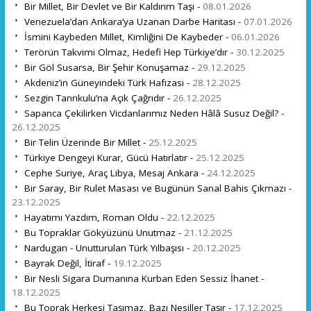
Bir Millet, Bir Devlet ve Bir Kaldırım Taşı -
08.01.2026
Venezuela’dan Ankara’ya Uzanan Darbe Haritası -
07.01.2026
İsmini Kaybeden Millet, Kimliğini De Kaybeder -
06.01.2026
Terörün Takvimi Olmaz, Hedefi Hep Türkiye’dır -
30.12.2025
Bir Göl Susarsa, Bir Şehir Konuşamaz -
29.12.2025
Akdeniz’in Güneyindeki Türk Hafızası -
28.12.2025
Sezgin Tanrıkulu’na Açık Çağrıdır -
26.12.2025
Sapanca Çekilirken Vicdanlarımız Neden Hâlâ Susuz Değil? -
26.12.2025
Bir Telin Üzerinde Bir Millet -
25.12.2025
Türkiye Dengeyi Kurar, Gücü Hatırlatır -
25.12.2025
Cephe Suriye, Araç Libya, Mesaj Ankara -
24.12.2025
Bir Saray, Bir Rulet Masası ve Bugünün Sanal Bahis Çıkmazı -
23.12.2025
Hayatımı Yazdım, Roman Oldu -
22.12.2025
Bu Topraklar Gökyüzünü Unutmaz -
21.12.2025
Nardugan - Unutturulan Türk Yılbaşısı -
20.12.2025
Bayrak Değil, İtiraf -
19.12.2025
Bir Nesli Sigara Dumanına Kurban Eden Sessiz İhanet -
18.12.2025
Bu Toprak Herkesi Taşımaz, Bazı Nesiller Taşır -
17.12.2025