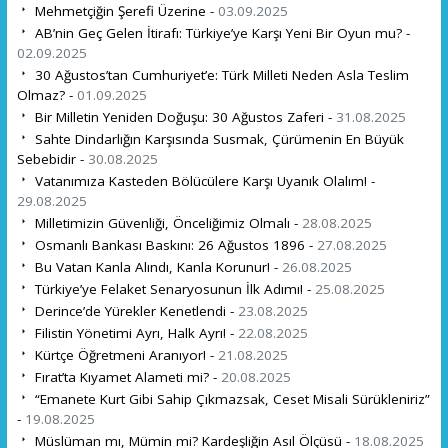
Mehmetçiğin Şerefi Üzerine -
03.09.2025
AB’nin Geç Gelen İtirafı: Türkiye’ye Karşı Yeni Bir Oyun mu? -
02.09.2025
30 Ağustos’tan Cumhuriyet’e: Türk Milleti Neden Asla Teslim
Olmaz? -
01.09.2025
Bir Milletin Yeniden Doğuşu: 30 Ağustos Zaferi -
31.08.2025
Sahte Dindarlığın Karşısında Susmak, Çürümenin En Büyük
Sebebidir -
30.08.2025
Vatanımıza Kasteden Bölücülere Karşı Uyanık Olalım! -
29.08.2025
Milletimizin Güvenliği, Önceliğimiz Olmalı -
28.08.2025
Osmanlı Bankası Baskını: 26 Ağustos 1896 -
27.08.2025
Bu Vatan Kanla Alındı, Kanla Korunur! -
26.08.2025
Türkiye’ye Felaket Senaryosunun İlk Adımı! -
25.08.2025
Derince’de Yürekler Kenetlendi -
23.08.2025
Filistin Yönetimi Ayrı, Halk Ayrı! -
22.08.2025
Kürtçe Öğretmeni Aranıyor! -
21.08.2025
Fırat’ta Kıyamet Alameti mi? -
20.08.2025
“Emanete Kurt Gibi Sahip Çıkmazsak, Ceset Misali Sürükleniriz”
-
19.08.2025
Müslüman mı, Mümin mi? Kardeşliğin Asıl Ölçüsü -
18.08.2025