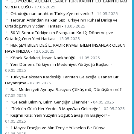
GÖKYÜZÜNE AÇILAN CESARET: TÜRK KADIN PİLOTLARIN İLHAM
VEREN UÇUŞU -
17.05.2025
Ortadoğu'nun anahtarı Türkiye'ye mi verildi? -
14.05.2025
Terörün Ardından Kalkan Sis: Türkiye'nin Ruhsal Dirilişi ve
Ortadoğu'nun Vicdani Haritası -
13.05.2025
50 Yıl Sonra: Türkiye'nin Prangaları Kırdığı Dönemeç ve
Ortadoğu'nun Yeni Haritası -
13.05.2025
HER ŞEYİ BİLEN DEĞİL, KADİR KIYMET BİLEN İNSANLAR OLSUN
HAYATINIZDA -
12.05.2025
Köpek Sadakati, İnsan Nankörlüğü -
11.05.2025
Yeni Dönem: Türkiye'nin Medeniyet Yürüyüşü Başladı -
09.05.2025
Türkiye–Pakistan Kardeşliği: Tarihten Geleceğe Uzanan Bir
Dayanışma -
07.05.2025
Batı Medeniyeti Aynaya Bakıyor: Çöküş mü, Dönüşüm mü? -
07.05.2025
"Gelecek Bilimin, Bilim Gençliğin Ellerinde" -
04.05.2025
"Türk'ün Gücü Her Yerde: 3 Mayıs'tan Geleceğe" -
02.05.2025
Keşmir Krizi: Yeni Yüzyılın Soğuk Savaşı mı Başlıyor? -
01.05.2025
1 Mayıs: Emeğin ve Alın Teriyle Yükselen Bir Dünya. -
01.05.2025