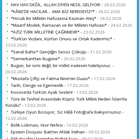
HAV HAV DEĞİL, ALLAH DİYEN NESİL GELİYOR! -
28.02.2026
*KÂBE’DE HACILAR… AMA BİZ NEREDEYİZ?* -
26.02.2026
*Hocalı Bir Milletin Hafızasına Kazınan Ateş* -
26.02.2026
*Maarif Modeli, Ramazan ve Bir Milletin Hafızası* -
24.02.2026
*AZİZ TÜRK MİLLETİNE ÇAĞRIMDIR* -
23.02.2026
*Türk’ün Vicdanı, Kürt’ün Onuru ve Ortak Kaderimiz* -
23.02.2026
*Sanal Bahis* Gençliğin Sessiz Çöküşü -
21.02.2026
*Semerkant’tan Bugüne* -
20.02.2026
Bugün, bir ismi değil; bir millet iradesini hatırlıyoruz. -
20.02.2026
*Mustafa Çiftçi ve Fatma Nine’nin Duası* -
17.02.2026
Tarih, Denge ve Egemenlik -
17.02.2026
Kosova’da Türk’ün Ayak Sesleri! -
13.02.2026
Töre ile Tevhid Arasındaki Köprü: Türk Milleti Neden İslam’la
Yürüdü? -
13.02.2026
Türkiye Oyun Bozuyor, Siz Hâlâ Fotoğrafa Bakıyorsunuz -
12.02.2026
Birlik Lokması, Hızır Nefesi -
10.02.2026
Epstein Dosyası: Batı’nın Ahlak İntiharı -
09.02.2026
Kılık Kıyafet Üzerinden Nefret Suçu -
09.02.2026