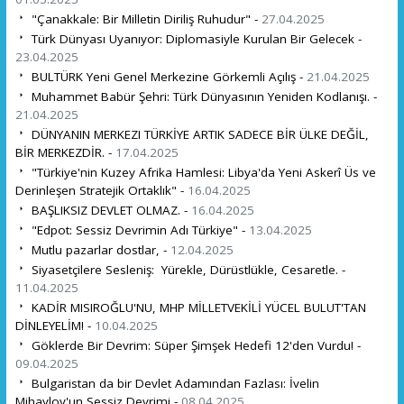
"Çanakkale: Bir Milletin Diriliş Ruhudur" -
27.04.2025
Türk Dünyası Uyanıyor: Diplomasiyle Kurulan Bir Gelecek -
23.04.2025
BULTÜRK Yeni Genel Merkezine Görkemli Açılış -
21.04.2025
Muhammet Babür Şehri: Türk Dünyasının Yeniden Kodlanışı. -
21.04.2025
DÜNYANIN MERKEZI TÜRKİYE ARTIK SADECE BİR ÜLKE DEĞİL,
BİR MERKEZDİR. -
17.04.2025
"Türkiye'nin Kuzey Afrika Hamlesi: Libya'da Yeni Askerî Üs ve
Derinleşen Stratejik Ortaklık" -
16.04.2025
BAŞLIKSIZ DEVLET OLMAZ. -
16.04.2025
"Edpot: Sessiz Devrimin Adı Türkiye" -
13.04.2025
Mutlu pazarlar dostlar, -
12.04.2025
Siyasetçilere Sesleniş: Yürekle, Dürüstlükle, Cesaretle. -
11.04.2025
KADİR MISIROĞLU'NU, MHP MİLLETVEKİLİ YÜCEL BULUT'TAN
DİNLEYELİM! -
10.04.2025
Göklerde Bir Devrim: Süper Şimşek Hedefi 12'den Vurdu! -
09.04.2025
Bulgaristan da bir Devlet Adamından Fazlası: İvelin
Mihaylov'un Sessiz Devrimi -
08.04.2025