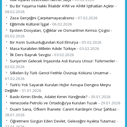
Bu Bir Yaşama Hakkı İhlalidir AYM ve AİHM İçtihatları Açıktır -
08.02.2026
Zaza Gerçeğini Çarpıtamayacaksınız -
07.02.2026
Eğitimde Kültürel İşgal -
06.02.2026
Epstein Dosyaları, Çığlıklar ve Osmanlı’nın Kırmızı Çizgisi -
05.02.2026
Bir Asrın Suskunluğundan Kızıl Elma’ya -
05.02.2026
Masa Kurabilen Milletin Adıdır Türkiye -
03.02.2026
İlk Ders Bayrak Sevgisi -
03.02.2026
Suriye’nin Gelecek İnşasında Asli Kurucu Unsur: Türkmenler -
02.02.2026
Silkelen Ey Türk Genci! Fetihle Övünüp Kökünü Unutma! -
01.02.2026
Türk’ü Yok Sayarak Kurulan Hiçbir Avrupa Dengesi Meşru
Değildir -
31.01.2026
Baskı Kimin Elinde, Adalet Kimin Yüreğinde? -
30.01.2026
Venezüela Petrolü ve Ortadoğu’ya Kurulan Tuzak -
29.01.2026
Duam Sana, Öfkem İhanete: Canım Kardeşim Onur Şahbaz -
28.01.2026
Öğretmeni Sürgün Eden Devlet, Geleceğini Ayakta Tutamaz -
27.01.2026