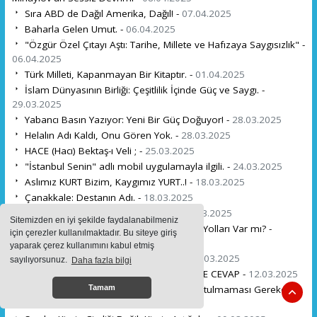
Sıra ABD de Dağıl Amerika, Dağıl! -
07.04.2025
Baharla Gelen Umut. -
06.04.2025
"Özgür Özel Çıtayı Aştı: Tarihe, Millete ve Hafızaya Saygısızlık" -
06.04.2025
Türk Milleti, Kapanmayan Bir Kitaptır. -
01.04.2025
İslam Dünyasının Birliği: Çeşitlilik İçinde Güç ve Saygı. -
29.03.2025
Yabancı Basın Yazıyor: Yeni Bir Güç Doğuyor! -
28.03.2025
Helalın Adı Kaldı, Onu Gören Yok. -
28.03.2025
HACE (Hacı) Bektaş-ı Veli ; -
25.03.2025
"İstanbul Senin" adlı mobil uygulamayla ilgili. -
24.03.2025
Aslımız KURT Bizim, Kaygımız YURT..! -
18.03.2025
Çanakkale: Destanın Adı. -
18.03.2025
KOCAM NEDEN DÖNMEDİ PAŞAM. -
16.03.2025
Sitemizden en iyi şekilde faydalanabilmeniz
Bulgaristan'ın Demografik Krizi: Çözüm Yolları Var mı? -
için çerezler kullanılmaktadır. Bu siteye giriş
16.03.2025
yaparak çerez kullanımını kabul etmiş
Her Şeyin Bir Vakti ve Takdiri Vardır. -
14.03.2025
sayılıyorsunuz.
Daha fazla bilgi
Bulgaristan HÖH parti başkanı PEEVSKİ'YE CEVAP -
12.03.2025
8 Mart ve Karaçay-Malkar Soykırımı: Unutulmaması Gereken
Tamam
Bir Acı. -
12.03.2025