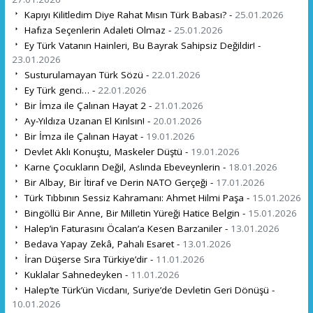
Kapıyı Kilitledim Diye Rahat Mısın Türk Babası? -
25.01.2026
Hafıza Seçenlerin Adaleti Olmaz -
25.01.2026
Ey Türk Vatanın Hainleri, Bu Bayrak Sahipsiz Değildir! -
23.01.2026
Susturulamayan Türk Sözü -
22.01.2026
Ey Türk genci… -
22.01.2026
Bir İmza ile Çalınan Hayat 2 -
21.01.2026
Ay-Yıldıza Uzanan El Kırılsın! -
20.01.2026
Bir İmza ile Çalınan Hayat -
19.01.2026
Devlet Aklı Konuştu, Maskeler Düştü -
19.01.2026
Karne Çocukların Değil, Aslında Ebeveynlerin -
18.01.2026
Bir Albay, Bir İtiraf ve Derin NATO Gerçeği -
17.01.2026
Türk Tıbbının Sessiz Kahramanı: Ahmet Hilmi Paşa -
15.01.2026
Bingöllü Bir Anne, Bir Milletin Yüreği Hatice Belgin -
15.01.2026
Halep’in Faturasını Öcalan’a Kesen Barzaniler -
13.01.2026
Bedava Yapay Zekâ, Pahalı Esaret -
13.01.2026
İran Düşerse Sıra Türkiye’dir -
11.01.2026
Kuklalar Sahnedeyken -
11.01.2026
Halep’te Türk’ün Vicdanı, Suriye’de Devletin Geri Dönüşü -
10.01.2026