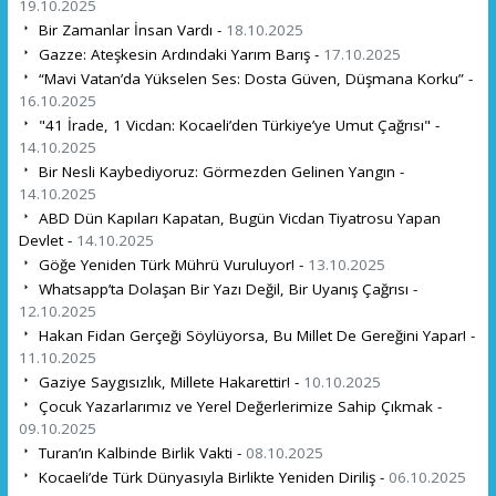
19.10.2025
Bir Zamanlar İnsan Vardı -
18.10.2025
Gazze: Ateşkesin Ardındaki Yarım Barış -
17.10.2025
“Mavi Vatan’da Yükselen Ses: Dosta Güven, Düşmana Korku” -
16.10.2025
"41 İrade, 1 Vicdan: Kocaeli’den Türkiye’ye Umut Çağrısı" -
14.10.2025
Bir Nesli Kaybediyoruz: Görmezden Gelinen Yangın -
14.10.2025
ABD Dün Kapıları Kapatan, Bugün Vicdan Tiyatrosu Yapan
Devlet -
14.10.2025
Göğe Yeniden Türk Mührü Vuruluyor! -
13.10.2025
Whatsapp’ta Dolaşan Bir Yazı Değil, Bir Uyanış Çağrısı -
12.10.2025
Hakan Fidan Gerçeği Söylüyorsa, Bu Millet De Gereğini Yapar! -
11.10.2025
Gaziye Saygısızlık, Millete Hakarettir! -
10.10.2025
Çocuk Yazarlarımız ve Yerel Değerlerimize Sahip Çıkmak -
09.10.2025
Turan’ın Kalbinde Birlik Vakti -
08.10.2025
Kocaeli’de Türk Dünyasıyla Birlikte Yeniden Diriliş -
06.10.2025