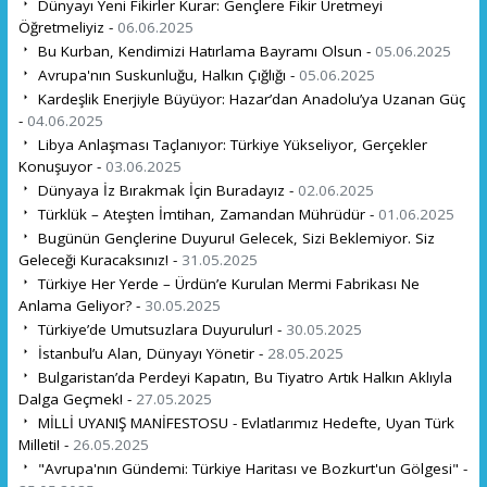
Dünyayı Yeni Fikirler Kurar: Gençlere Fikir Üretmeyi
Öğretmeliyiz -
06.06.2025
Bu Kurban, Kendimizi Hatırlama Bayramı Olsun -
05.06.2025
Avrupa'nın Suskunluğu, Halkın Çığlığı -
05.06.2025
Kardeşlik Enerjiyle Büyüyor: Hazar’dan Anadolu’ya Uzanan Güç
-
04.06.2025
Libya Anlaşması Taçlanıyor: Türkiye Yükseliyor, Gerçekler
Konuşuyor -
03.06.2025
Dünyaya İz Bırakmak İçin Buradayız -
02.06.2025
Türklük – Ateşten İmtihan, Zamandan Mührüdür -
01.06.2025
Bugünün Gençlerine Duyuru! Gelecek, Sizi Beklemiyor. Siz
Geleceği Kuracaksınız! -
31.05.2025
Türkiye Her Yerde – Ürdün’e Kurulan Mermi Fabrikası Ne
Anlama Geliyor? -
30.05.2025
Türkiye’de Umutsuzlara Duyurulur! -
30.05.2025
İstanbul’u Alan, Dünyayı Yönetir -
28.05.2025
Bulgaristan’da Perdeyi Kapatın, Bu Tiyatro Artık Halkın Aklıyla
Dalga Geçmek! -
27.05.2025
MİLLİ UYANIŞ MANİFESTOSU - Evlatlarımız Hedefte, Uyan Türk
Milleti! -
26.05.2025
"Avrupa'nın Gündemi: Türkiye Haritası ve Bozkurt'un Gölgesi" -