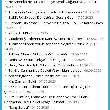
Ne Amerika Ne Rusya: Türkiye Kendi Göğünü Kendi Korur -
19.09.2025
Türkiye’nin Gücü: Çelikten İrade, Milli Savunma -
18.09.2025
BULTÜRK: Siyaseti Dönüştüren Sessiz Güç -
17.09.2025
Sınırdaki Diplomasi: Türkiye’nin Bölgesel Rolü ve Karar Zirvesi -
17.09.2025
YETER ARTIK! -
16.09.2025
Gündem: Şehitlerimizin Kanı, Avrupa’nın Maskesi -
15.09.2025
Türkmeneli’nden Yörük Beylerine: Söğüt’te Birlik Yürüyüşü -
14.09.2025
Eylüller Ölmez, Dirilişimiz Ölümsüzdür -
13.09.2025
Derin NATO’nun Türkiye’deki Gölgesi -
11.09.2025
Hatay: Sınırdaki Işık, Milletimizin Onur Mührü -
10.09.2025
Türkiye Cumhuriyeti Devleti Yüzyılı Manifestosu -
09.09.2025
“Washington’da Çöken Maskeler” -
08.09.2025
Kılıç Zamanı Geldi -
07.09.2025
PKK Kendini Feshetti: Türk’ün İradesine Hiçbir Güç Diz
Çöktüremez! -
06.09.2025
Kira Zulmüne, Enflasyon Oyunlarına ve Emekli Hakkı
Gasplarına Karşı Devlet Ayağa Kalkmalı! -
05.09.2025
“Barış Süreci” -
04.09.2025