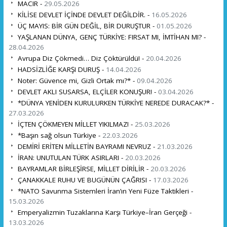
MACIR -
29.05.2026
KİLİSE DEVLET İÇİNDE DEVLET DEĞİLDİR. -
16.05.2026
ÜÇ MAYIS: BİR GÜN DEĞİL, BİR DURUŞTUR -
01.05.2026
YAŞLANAN DÜNYA, GENÇ TÜRKİYE: FIRSAT MI, İMTİHAN MI? -
28.04.2026
Avrupa Diz Çökmedi… Diz Çöktürüldü! -
20.04.2026
HADSİZLİĞE KARŞI DURUŞ -
14.04.2026
Noter: Güvence mi, Gizli Ortak mı?* -
09.04.2026
DEVLET AKLI SUSARSA, ELÇİLER KONUŞUR! -
03.04.2026
*DÜNYA YENİDEN KURULURKEN TÜRKİYE NEREDE DURACAK?* -
27.03.2026
İÇTEN ÇÖKMEYEN MİLLET YIKILMAZ! -
25.03.2026
*Başın sağ olsun Türkiye -
22.03.2026
DEMİRİ ERİTEN MİLLETİN BAYRAMI NEVRUZ -
21.03.2026
İRAN: UNUTULAN TÜRK ASIRLARI -
20.03.2026
BAYRAMLAR BİRLEŞİRSE, MİLLET DİRİLİR -
20.03.2026
ÇANAKKALE RUHU VE BUGÜNÜN ÇAĞRISI -
17.03.2026
*NATO Savunma Sistemleri İran’ın Yeni Füze Taktikleri -
15.03.2026
Emperyalizmin Tuzaklarına Karşı Türkiye–İran Gerçeği -
13.03.2026