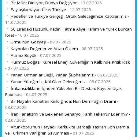
Bir Millet Diriliyor, Dünya Değişiyor -
13.07.2025
Paylaşılamayan Ülke: Türkiye -
12.07.2025
Hedefler ve Türkiye Gerçeği: Ortak Geleceğimize Katkılarımız -
11.07.2025
50 Liradaki Hüzünlü Kadın! Fatma Aliye Hanım ve Yürek Burkan
İbret -
10.07.2025
Urmu'nun Gözyaşı -
09.07.2025
Kaybolan Değerler ve Artan Özlem -
08.07.2025
Acımız Büyük -
07.07.2025
Hürmüz Boğazı: Küresel Enerji Güvenliğinin Kalbinde Kritik Risk
-
07.07.2025
Yanan Ormanlar Değil, Yanan Şüphelerimiz -
06.07.2025
Yanan Yüreğimiz, Kül Olan Geleceğimiz -
05.07.2025
İmkansızlıkların İçinden Yükselen Bir Destan: Kayseri Uçak
Fabrikası -
04.07.2025
Bir Hayalin Kanatları Kırıldığında: Nuri Demirağ'ın Dramı -
03.07.2025
İran Fanatizmi ve Beklenen Senaryo! Tarih Tekerrür Eder mi? -
02.07.2025
Altunköprü'nün Feryadı! Kerkük'te Bardağı Taşıran Son Damla
ve Türkmen Varlığının Savunması -
01.07.2025