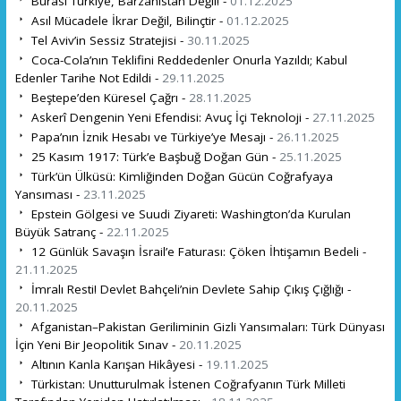
Burası Türkiye, Barzanistan Değil! -
01.12.2025
Asıl Mücadele İkrar Değil, Bilinçtir -
01.12.2025
Tel Aviv’in Sessiz Stratejisi -
30.11.2025
Coca-Cola’nın Teklifini Reddedenler Onurla Yazıldı; Kabul
Edenler Tarihe Not Edildi -
29.11.2025
Beştepe’den Küresel Çağrı -
28.11.2025
Askerî Dengenin Yeni Efendisi: Avuç İçi Teknoloji -
27.11.2025
Papa’nın İznik Hesabı ve Türkiye’ye Mesajı -
26.11.2025
25 Kasım 1917: Türk’e Başbuğ Doğan Gün -
25.11.2025
Türk’ün Ülküsü: Kimliğinden Doğan Gücün Coğrafyaya
Yansıması -
23.11.2025
Epstein Gölgesi ve Suudi Ziyareti: Washington’da Kurulan
Büyük Satranç -
22.11.2025
12 Günlük Savaşın İsrail’e Faturası: Çöken İhtişamın Bedeli -
21.11.2025
İmralı Resti! Devlet Bahçeli’nin Devlete Sahip Çıkış Çığlığı -
20.11.2025
Afganistan–Pakistan Geriliminin Gizli Yansımaları: Türk Dünyası
İçin Yeni Bir Jeopolitik Sınav -
20.11.2025
Altının Kanla Karışan Hikâyesi -
19.11.2025
Türkistan: Unutturulmak İstenen Coğrafyanın Türk Milleti