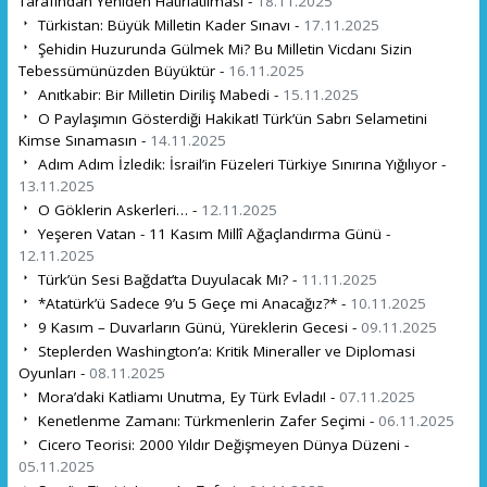
Tarafından Yeniden Hatırlatılması -
18.11.2025
Türkistan: Büyük Milletin Kader Sınavı -
17.11.2025
Şehidin Huzurunda Gülmek Mi? Bu Milletin Vicdanı Sizin
Tebessümünüzden Büyüktür -
16.11.2025
Anıtkabir: Bir Milletin Diriliş Mabedi -
15.11.2025
O Paylaşımın Gösterdiği Hakikat! Türk’ün Sabrı Selametini
Kimse Sınamasın -
14.11.2025
Adım Adım İzledik: İsrail’in Füzeleri Türkiye Sınırına Yığılıyor -
13.11.2025
O Göklerin Askerleri… -
12.11.2025
Yeşeren Vatan - 11 Kasım Millî Ağaçlandırma Günü -
12.11.2025
Türk’ün Sesi Bağdat’ta Duyulacak Mı? -
11.11.2025
*Atatürk’ü Sadece 9’u 5 Geçe mi Anacağız?* -
10.11.2025
9 Kasım – Duvarların Günü, Yüreklerin Gecesi -
09.11.2025
Steplerden Washington’a: Kritik Mineraller ve Diplomasi
Oyunları -
08.11.2025
Mora’daki Katliamı Unutma, Ey Türk Evladı! -
07.11.2025
Kenetlenme Zamanı: Türkmenlerin Zafer Seçimi -
06.11.2025
Cicero Teorisi: 2000 Yıldır Değişmeyen Dünya Düzeni -
05.11.2025