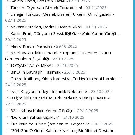
Sevr’in Zinciri, Lozan’ın Zaferi -
04.11.2025
Türk’üm Diyorsan Bilmek Zorundasın! -
03.11.2025
Emeğin Türküsü: Meslek Liseleri, Ülkenin Omurgasıdır -
02.11.2025
Ankara Kriterleri, Berlin Duvarını Yıkar! -
01.11.2025
Katilin Emri, Dünyanın Sessizliği! Gazze’nin Yanan Yüreği -
30.10.2025
Metro Kredisi Nerede? -
29.10.2025
Azerbaycan’daki Hahamlar Toplantısı Üzerine: Özünü
Bilmeyenlerin Şaşkınlığı -
27.10.2025
TOYŞAD TAZİYE MESAJI -
25.10.2025
Bir Dilin Bayrağını Taşımak -
25.10.2025
Gazze İmtihanı, Kıbrıs İradesi ve Türkiye’nin Yeni Hamlesi -
24.10.2025
İsrail Kaçıyor, Türkiye İnsanlık Nöbetinde -
23.10.2025
Bağımlılıkla Mücadele: Türk İradesinin Diriliş Davası -
22.10.2025
82. İl Kıbrıs: Kalbin Yerine Dönüşü -
22.10.2025
“Defolun! Yahudi Uşakları” -
21.10.2025
Kudüs’ün Yolu Yine Şam’dan mı Geçecek? -
20.10.2025
“364 Gün O Gün”: Kalemle Yazılmış Bir Minnet Destanı -