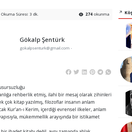
Köş
Okuma Süresi: 3 dk.
274
okunma
Gökalp Şentürk
gokalpsenturk@gmail.com -
 Kusursuzluğu
nlığa rehberlik etmiş, ilahi bir mesaj olarak zihinleri
k çok kitap yazılmış, filozoflar insanın anlam
ncak Kur’an-ı Kerim, içerdiği evrensel ilkeler, anlam
apısıyla, mükemmellik arayışında bir istikamet
bir ibadet kitabı değil, aynı zamanda ahlak,