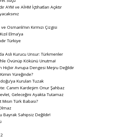
fret Suçu
ir AYM ve AİHM İçtihatları Açıktır
yacaksınız
 ve Osmanlı’nın Kırmızı Çizgisi
ızıl Elma’ya
dır Türkiye
da Asli Kurucu Unsur: Türkmenler
etihle Övünüp Kökünü Unutma!
n Hiçbir Avrupa Dengesi Meşru Değildir
 Kimin Yüreğinde?
adoğu’ya Kurulan Tuzak
e: Canım Kardeşim Onur Şahbaz
vlet, Geleceğini Ayakta Tutamaz
t Mısın Türk Babası?
 Olmaz
u Bayrak Sahipsiz Değildir!
ü
 2