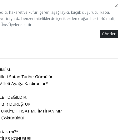
edici, hakaret ve küfür içeren, aşağılayıcı, küçük düşürücü, kaba,
 verici ya da benzeri niteliklerde içeriklerden doğan her türlü mali,
Üye/Üyeler’e aittir.
Gönder
ÜNÜM…
lleti Satan Tarihe Gömülür
Milleti Ayağa Kaldıranlar*
LET DEĞİLDİR.
, BİR DURUŞTUR
RKİYE: FIRSAT MI, İMTİHAN MI?
Çöktürüldü!
rtak mı?*
ÇİLER KONUŞUR!