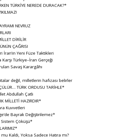
KEN TÜRKİYE NEREDE DURACAK?*
IKILMAZ!
BAYRAMI NEVRUZ
RLARI
İLLET DİRİLİR
ÜNÜN ÇAĞRISI
ran’ın Yeni Füze Taktikleri
 Karşı Türkiye–İran Gerçeği
rulan Savaş Karargâhı
lar değil, milletlerin hafızası belirler
ÇÜLÜR… TÜRK ORDUSU TARİHLE*
let Abdullah Çatlı
K MİLLETİ HAZIRDIR*
ara Kuvvetleri
e’de Bayrak Değiştirilemez*
r Sistem Çöküşü*
LARIMIZ*
h mu Kaldı, Yoksa Sadece Hatıra mı?