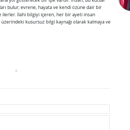
a yol gösterecek bir ışık vardır. İnsan, bu kutsal
ları bulur; evrene, hayata ve kendi özüne dair bir
lerler. İlahi bilgiyi içeren, her bir ayeti insan
 üzerindeki kusursuz bilgi kaynağı olarak kalmaya ve
#