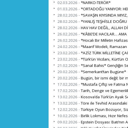
02.03.2026 -
*NARKO-TERÖR*
01.03.2026 -
*ORTADOĞU YANIYOR: HEDE
28.02.2026 -
*SAVAŞIN KIYISINDA MIYIZ,
28.02.2026 -
*YANLIŞ TEŞHİSLE DOĞRU
28.02.2026 -
HAV HAV DEĞİL, ALLAH Dİ
26.02.2026 -
*KÂBE’DE HACILAR… AMA 
26.02.2026 -
*Hocalı Bir Milletin Hafıza
24.02.2026 -
*Maarif Modeli, Ramazan ve
23.02.2026 -
*AZİZ TÜRK MİLLETİNE ÇA
23.02.2026 -
*Türk’ün Vicdanı, Kürt’ün 
21.02.2026 -
*Sanal Bahis* Gençliğin S
20.02.2026 -
*Semerkant’tan Bugüne*
20.02.2026 -
Bugün, bir ismi değil; bir mi
17.02.2026 -
*Mustafa Çiftçi ve Fatma N
17.02.2026 -
Tarih, Denge ve Egemenli
13.02.2026 -
Kosova’da Türk’ün Ayak Se
13.02.2026 -
Töre ile Tevhid Arasındaki
12.02.2026 -
Türkiye Oyun Bozuyor, Si
10.02.2026 -
Birlik Lokması, Hızır Nefes
09.02.2026 -
Epstein Dosyası: Batı’nın A