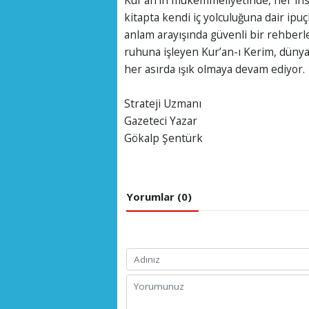
Kur’an’ın mükemmeliyetinde, her insan
kitapta kendi iç yolculuğuna dair ipuç
anlam arayışında güvenli bir rehberle i
ruhuna işleyen Kur’an-ı Kerim, dünya
her asırda ışık olmaya devam ediyor.
Strateji Uzmanı
Gazeteci Yazar
Gökalp Şentürk
Yorumlar (0)