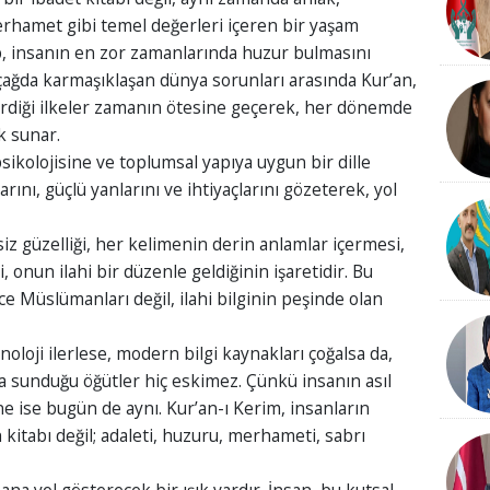
erhamet gibi temel değerleri içeren bir yaşam
ap, insanın en zor zamanlarında huzur bulmasını
 çağda karmaşıklaşan dünya sorunları arasında Kur’an,
 içerdiği ilkeler zamanın ötesine geçerek, her dönemde
k sunar.
ikolojisine ve toplumsal yapıya uygun bir dille
larını, güçlü yanlarını ve ihtiyaçlarını gözeterek, yol
siz güzelliği, her kelimenin derin anlamlar içermesi,
 onun ilahi bir düzenle geldiğinin işaretidir. Bu
ece Müslümanları değil, ilahi bilginin peşinde olan
loji ilerlese, modern bilgi kaynakları çoğalsa da,
na sunduğu öğütler hiç eskimez. Çünkü insanın asıl
e ne ise bugün de aynı. Kur’an-ı Kerim, insanların
 kitabı değil; adaleti, huzuru, merhameti, sabrı