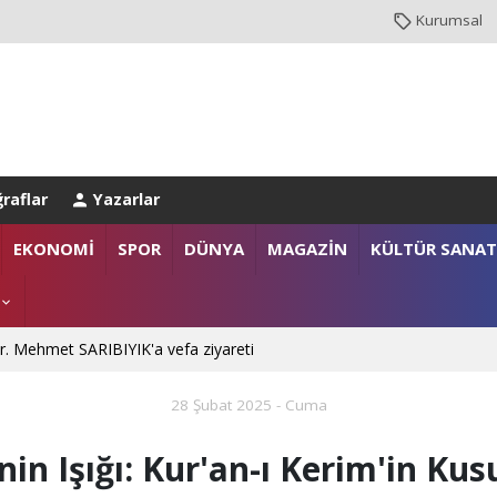
Kurumsal
raflar
Yazarlar
EKONOMİ
SPOR
DÜNYA
MAGAZİN
KÜLTÜR SANAT
. Mehmet SARIBIYIK'a vefa ziyareti
28 Şubat 2025 - Cuma
 Ali ÇORUH; “Sakarya’ya değer katan bir üniversite inşa etmek istiyoru
inin Işığı: Kur'an-ı Kerim'in Ku