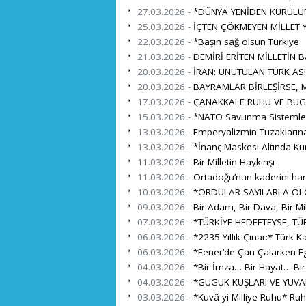
27.03.2026 -
*DÜNYA YENİDEN KURULUR
25.03.2026 -
İÇTEN ÇÖKMEYEN MİLLET Y
22.03.2026 -
*Başın sağ olsun Türkiye
21.03.2026 -
DEMİRİ ERİTEN MİLLETİN 
20.03.2026 -
İRAN: UNUTULAN TÜRK ASI
20.03.2026 -
BAYRAMLAR BİRLEŞİRSE, M
17.03.2026 -
ÇANAKKALE RUHU VE BUG
15.03.2026 -
*NATO Savunma Sistemleri İ
13.03.2026 -
Emperyalizmin Tuzaklarına
13.03.2026 -
*İnanç Maskesi Altında Ku
11.03.2026 -
Bir Milletin Haykırışı
11.03.2026 -
Ortadoğu’nun kaderini harita
10.03.2026 -
*ORDULAR SAYILARLA ÖL
09.03.2026 -
Bir Adam, Bir Dava, Bir Mil
07.03.2026 -
*TÜRKİYE HEDEFTEYSE, TÜR
06.03.2026 -
*2235 Yıllık Çınar:* Türk K
06.03.2026 -
*Fener’de Çan Çalarken Eg
04.03.2026 -
*Bir İmza… Bir Hayat… Bi
04.03.2026 -
*GUGUK KUŞLARI VE YUVA
03.03.2026 -
*Kuvâ-yi Milliye Ruhu* Ru