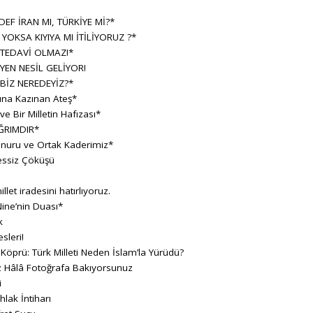
F İRAN MI, TÜRKİYE Mİ?*
 YOKSA KIYIYA MI İTİLİYORUZ ?*
 TEDAVİ OLMAZ!*
YEN NESİL GELİYOR!
BİZ NEREDEYİZ?*
sına Kazınan Ateş*
 Bir Milletin Hafızası*
ĞRIMDIR*
Onuru ve Ortak Kaderimiz*
essiz Çöküşü
llet iradesini hatırlıyoruz.
ine’nin Duası*
k
sleri!
 Köprü: Türk Milleti Neden İslam’la Yürüdü?
z Hâlâ Fotoğrafa Bakıyorsunuz
i
hlak İntiharı