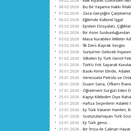
09.02.2026 -
Kılık Kıyafet Üzerinden Ne
08.02.2026 -
Bu Bir Yaşama Hakkı İhlalid
07.02.2026 -
Zaza Gerçeğini Çarpıtama
06.02.2026 -
Eğitimde Kültürel İşgal
05.02.2026 -
Epstein Dosyaları, Çığlıklar
05.02.2026 -
Bir Asrın Suskunluğundan K
03.02.2026 -
Masa Kurabilen Milletin Adı
03.02.2026 -
İlk Ders Bayrak Sevgisi
02.02.2026 -
Suriye’nin Gelecek İnşasın
01.02.2026 -
Silkelen Ey Türk Genci! F
31.01.2026 -
Türk’ü Yok Sayarak Kurula
30.01.2026 -
Baskı Kimin Elinde, Adalet
29.01.2026 -
Venezüela Petrolü ve Ort
28.01.2026 -
Duam Sana, Öfkem İhanet
27.01.2026 -
Öğretmeni Sürgün Eden De
25.01.2026 -
Kapıyı Kilitledim Diye Raha
25.01.2026 -
Hafıza Seçenlerin Adaleti
23.01.2026 -
Ey Türk Vatanın Hainleri, B
22.01.2026 -
Susturulamayan Türk Söz
22.01.2026 -
Ey Türk genci…
21.01.2026 -
Bir İmza ile Çalınan Hayat