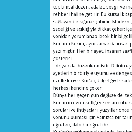
toplumsal düzen, adalet, sevgi, ve m
rehberi haline getirir. Bu kutsal kit
sağlayan bir sığınak gibidir. Modern
sadeliği ve açıklığıyla dikkat çeker;
yeniden yorumlanabilecek bir bilgeli
Kur’an-ı Kerim, aynı zamanda insan ps
yazılmıştır. Her bir ayet, insanın zaaf
gösterici
bir yapıda düzenlenmiştir. Dilinin eş
ayetlerin birbiriyle uyumu ve dengesi,
özellikleriyle Kur’an, bilgeliğiyle sad
herkesi kendine çeker.
Dünya her geçen gün değişse de, tekno
Kur’an’ın evrenselliği ve insan ruhu
soruları ve ihtiyaçları, yüzyıllar önc
yönünü bulması için yalnızca bir tarih
öğreten, ilahi bir öğretidir.