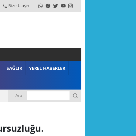
Bize Ulaşın
SAĞLIK
YEREL HABERLER
Ara
m”
sursuzluğu.