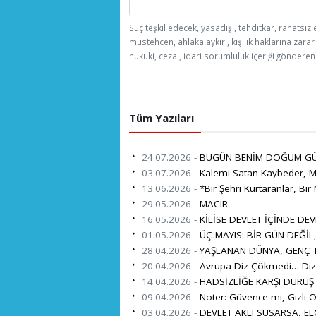
Suç teşkil edecek, yasadışı, tehditkar, rahatsız 
müstehcen, ahlaka aykırı, kişilik haklarına zarar
hukuki, cezai, idari sorumluluk içeriği gönderen 
Tüm Yazıları
24.07.2026 -
BUGÜN BENİM DOĞUM G
03.07.2026 -
Kalemi Satan Kaybeder, Mi
13.06.2026 -
*Bir Şehri Kurtaranlar, Bir 
29.05.2026 -
MACIR
16.05.2026 -
KİLİSE DEVLET İÇİNDE DEV
01.05.2026 -
ÜÇ MAYIS: BİR GÜN DEĞİL
28.04.2026 -
YAŞLANAN DÜNYA, GENÇ TÜ
20.04.2026 -
Avrupa Diz Çökmedi… Diz 
14.04.2026 -
HADSİZLİĞE KARŞI DURUŞ
09.04.2026 -
Noter: Güvence mi, Gizli O
03.04.2026 -
DEVLET AKLI SUSARSA, EL