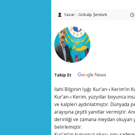
Yazar - Gökalp Şentürk
Takip Et
İlahi Bilginin Işığı: Kur’an-ı Kerim'in
Kur’an-ı Kerim, yüzyıllar boyunca insa
ve kalpleri aydınlatmıştır. Dünyada pe
arayışına çeşitli yanıtlar vermiştir. A
derinliği ve zamana meydan okuyan y
belirlemiştir.
Kur’an’ın kusursuz oluşu, onu sadece 