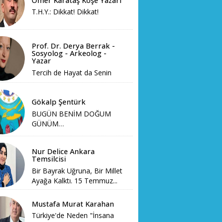
Ömer Karataş Köşe Yazarı
T.H.Y.: Dikkat! Dikkat!
Prof. Dr. Derya Berrak -
Sosyolog - Arkeolog -
Yazar
Tercih de Hayat da Senin
Gökalp Şentürk
BUGÜN BENİM DOĞUM
GÜNÜM…
Nur Delice Ankara
Temsilcisi
Bir Bayrak Uğruna, Bir Millet
Ayağa Kalktı. 15 Temmuz...
Mustafa Murat Karahan
Türkiye'de Neden "İnsana