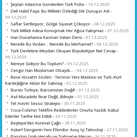
Şeytan Adası’na Gönderilen Türk Polisi -
10.12.2025
Deli Halid Paşa: Bu Milletin Özlediği Dik Duruşun Adı -
09.12.2025
Saflar Sertleşiyor, Gölge Siyaset Çöküyor -
08.12.2025
Türk Milleti Adına Konuşmak Her Ağıza Yakışmaz -
07.12.2025
Han Duvarlarına Kazınan Vatan Dersi -
07.12.2025
Nerede Bu Vicdan… Nerede Bu Merhamet? -
06.12.2025
Türk Devletine Meydan Okuyan Büyükelçiye Net Cevap -
06.12.2025
Nereye Gidiyor Bu Toplum? -
05.12.2025
Cengiz Han Müslüman Olsaydı… -
04.12.2025
Bese Hozat’ın Sözleri - Terörün Yeni Maskesi ve Türk–Kürt
Kardeşliğine Atılan Bir Sabotaj -
02.12.2025
Burası Türkiye, Barzanistan Değil! -
01.12.2025
Asıl Mücadele İkrar Değil, Bilinçtir -
01.12.2025
Tel Aviv’in Sessiz Stratejisi -
30.11.2025
Coca-Cola’nın Teklifini Reddedenler Onurla Yazıldı; Kabul
Edenler Tarihe Not Edildi -
29.11.2025
Beştepe’den Küresel Çağrı -
28.11.2025
Askerî Dengenin Yeni Efendisi: Avuç İçi Teknoloji -
27.11.2025
Papa’nın İznik Hesabı ve Türkiye’ye Mesajı -
26.11.2025