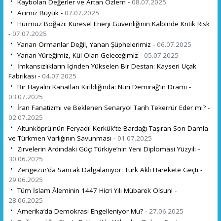
Kaybolan Değerler ve Artan Özlem -
08.07.2025
Acımız Büyük -
07.07.2025
Hürmüz Boğazı: Küresel Enerji Güvenliğinin Kalbinde Kritik Risk
-
07.07.2025
Yanan Ormanlar Değil, Yanan Şüphelerimiz -
06.07.2025
Yanan Yüreğimiz, Kül Olan Geleceğimiz -
05.07.2025
İmkansızlıkların İçinden Yükselen Bir Destan: Kayseri Uçak
Fabrikası -
04.07.2025
Bir Hayalin Kanatları Kırıldığında: Nuri Demirağ'ın Dramı -
03.07.2025
İran Fanatizmi ve Beklenen Senaryo! Tarih Tekerrür Eder mi? -
02.07.2025
Altunköprü'nün Feryadı! Kerkük'te Bardağı Taşıran Son Damla
ve Türkmen Varlığının Savunması -
01.07.2025
Zirvelerin Ardındaki Güç: Türkiye’nin Yeni Diplomasi Yüzyılı -
30.06.2025
Zengezur’da Sancak Dalgalanıyor: Türk Aklı Harekete Geçti -
29.06.2025
Tüm İslam Âleminin 1447 Hicri Yılı Mübarek Olsun! -
28.06.2025
Amerika’da Demokrasi Engelleniyor Mu? -
27.06.2025