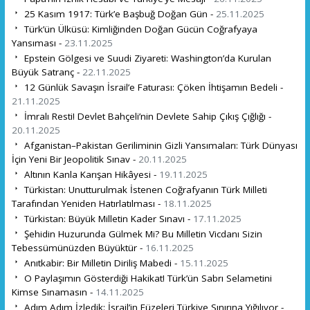
25 Kasım 1917: Türk’e Başbuğ Doğan Gün -
25.11.2025
Türk’ün Ülküsü: Kimliğinden Doğan Gücün Coğrafyaya
Yansıması -
23.11.2025
Epstein Gölgesi ve Suudi Ziyareti: Washington’da Kurulan
Büyük Satranç -
22.11.2025
12 Günlük Savaşın İsrail’e Faturası: Çöken İhtişamın Bedeli -
21.11.2025
İmralı Resti! Devlet Bahçeli’nin Devlete Sahip Çıkış Çığlığı -
20.11.2025
Afganistan–Pakistan Geriliminin Gizli Yansımaları: Türk Dünyası
İçin Yeni Bir Jeopolitik Sınav -
20.11.2025
Altının Kanla Karışan Hikâyesi -
19.11.2025
Türkistan: Unutturulmak İstenen Coğrafyanın Türk Milleti
Tarafından Yeniden Hatırlatılması -
18.11.2025
Türkistan: Büyük Milletin Kader Sınavı -
17.11.2025
Şehidin Huzurunda Gülmek Mi? Bu Milletin Vicdanı Sizin
Tebessümünüzden Büyüktür -
16.11.2025
Anıtkabir: Bir Milletin Diriliş Mabedi -
15.11.2025
O Paylaşımın Gösterdiği Hakikat! Türk’ün Sabrı Selametini
Kimse Sınamasın -
14.11.2025
Adım Adım İzledik: İsrail’in Füzeleri Türkiye Sınırına Yığılıyor -