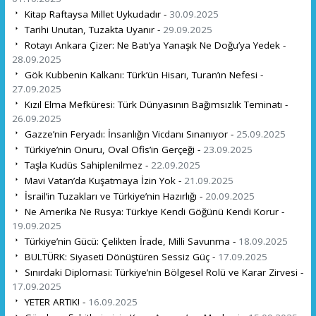
Kitap Raftaysa Millet Uykudadır -
30.09.2025
Tarihi Unutan, Tuzakta Uyanır -
29.09.2025
Rotayı Ankara Çizer: Ne Batı’ya Yanaşık Ne Doğu’ya Yedek -
28.09.2025
Gök Kubbenin Kalkanı: Türk’ün Hisarı, Turan’ın Nefesi -
27.09.2025
Kızıl Elma Mefküresi: Türk Dünyasının Bağımsızlık Teminatı -
26.09.2025
Gazze’nin Feryadı: İnsanlığın Vicdanı Sınanıyor -
25.09.2025
Türkiye’nin Onuru, Oval Ofis’in Gerçeği -
23.09.2025
Taşla Kudüs Sahiplenilmez -
22.09.2025
Mavi Vatan’da Kuşatmaya İzin Yok -
21.09.2025
İsrail’in Tuzakları ve Türkiye’nin Hazırlığı -
20.09.2025
Ne Amerika Ne Rusya: Türkiye Kendi Göğünü Kendi Korur -
19.09.2025
Türkiye’nin Gücü: Çelikten İrade, Milli Savunma -
18.09.2025
BULTÜRK: Siyaseti Dönüştüren Sessiz Güç -
17.09.2025
Sınırdaki Diplomasi: Türkiye’nin Bölgesel Rolü ve Karar Zirvesi -
17.09.2025
YETER ARTIK! -
16.09.2025