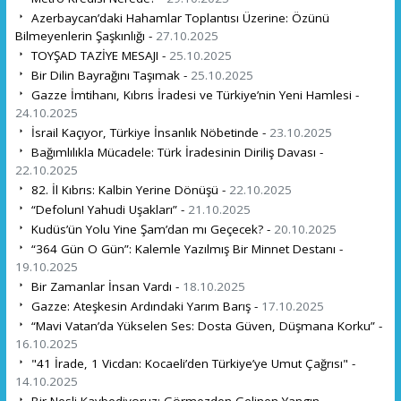
Azerbaycan’daki Hahamlar Toplantısı Üzerine: Özünü
Bilmeyenlerin Şaşkınlığı -
27.10.2025
TOYŞAD TAZİYE MESAJI -
25.10.2025
Bir Dilin Bayrağını Taşımak -
25.10.2025
Gazze İmtihanı, Kıbrıs İradesi ve Türkiye’nin Yeni Hamlesi -
24.10.2025
İsrail Kaçıyor, Türkiye İnsanlık Nöbetinde -
23.10.2025
Bağımlılıkla Mücadele: Türk İradesinin Diriliş Davası -
22.10.2025
82. İl Kıbrıs: Kalbin Yerine Dönüşü -
22.10.2025
“Defolun! Yahudi Uşakları” -
21.10.2025
Kudüs’ün Yolu Yine Şam’dan mı Geçecek? -
20.10.2025
“364 Gün O Gün”: Kalemle Yazılmış Bir Minnet Destanı -
19.10.2025
Bir Zamanlar İnsan Vardı -
18.10.2025
Gazze: Ateşkesin Ardındaki Yarım Barış -
17.10.2025
“Mavi Vatan’da Yükselen Ses: Dosta Güven, Düşmana Korku” -
16.10.2025
"41 İrade, 1 Vicdan: Kocaeli’den Türkiye’ye Umut Çağrısı" -
14.10.2025
Bir Nesli Kaybediyoruz: Görmezden Gelinen Yangın -