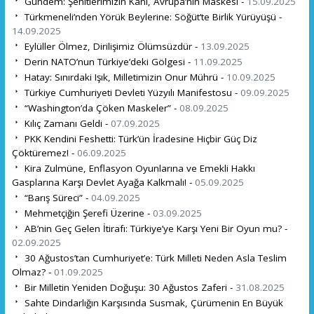
Gündem: Şehitlerimizin Kanı, Avrupa’nın Maskesi -
15.09.2025
Türkmeneli’nden Yörük Beylerine: Söğüt’te Birlik Yürüyüşü -
14.09.2025
Eylüller Ölmez, Dirilişimiz Ölümsüzdür -
13.09.2025
Derin NATO’nun Türkiye’deki Gölgesi -
11.09.2025
Hatay: Sınırdaki Işık, Milletimizin Onur Mührü -
10.09.2025
Türkiye Cumhuriyeti Devleti Yüzyılı Manifestosu -
09.09.2025
“Washington’da Çöken Maskeler” -
08.09.2025
Kılıç Zamanı Geldi -
07.09.2025
PKK Kendini Feshetti: Türk’ün İradesine Hiçbir Güç Diz
Çöktüremez! -
06.09.2025
Kira Zulmüne, Enflasyon Oyunlarına ve Emekli Hakkı
Gasplarına Karşı Devlet Ayağa Kalkmalı! -
05.09.2025
“Barış Süreci” -
04.09.2025
Mehmetçiğin Şerefi Üzerine -
03.09.2025
AB’nin Geç Gelen İtirafı: Türkiye’ye Karşı Yeni Bir Oyun mu? -
02.09.2025
30 Ağustos’tan Cumhuriyet’e: Türk Milleti Neden Asla Teslim
Olmaz? -
01.09.2025
Bir Milletin Yeniden Doğuşu: 30 Ağustos Zaferi -
31.08.2025
Sahte Dindarlığın Karşısında Susmak, Çürümenin En Büyük