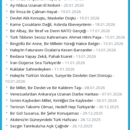
Ay-Yıldıza Uzanan El Kırılsın! -
20.01.2026
Bir İmza ile Çalınan Hayat -
19.01.2026
Devlet Aklı Konuştu, Maskeler Düştü -
19.01.2026
Karne Çocukların Değil, Aslında Ebeveynlerin -
18.01.2026
Bir Albay, Bir İtiraf ve Derin NATO Gerçeği -
17.01.2026
Türk Tıbbının Sessiz Kahramanı: Ahmet Hilmi Paşa -
15.01.2026
Bingöllü Bir Anne, Bir Milletin Yüreği Hatice Belgin -
15.01.2026
Halep’in Faturasını Öcalan’a Kesen Barzaniler -
13.01.2026
Bedava Yapay Zekâ, Pahalı Esaret -
13.01.2026
İran Düşerse Sıra Türkiye’dir -
11.01.2026
Kuklalar Sahnedeyken -
11.01.2026
Halep’te Türk’ün Vicdanı, Suriye’de Devletin Geri Dönüşü -
10.01.2026
Bir Millet, Bir Devlet ve Bir Kaldırım Taşı -
08.01.2026
Venezuela’dan Ankara’ya Uzanan Darbe Haritası -
07.01.2026
İsmini Kaybeden Millet, Kimliğini De Kaybeder -
06.01.2026
Terörün Takvimi Olmaz, Hedefi Hep Türkiye’dır -
30.12.2025
Bir Göl Susarsa, Bir Şehir Konuşamaz -
29.12.2025
Akdeniz’in Güneyindeki Türk Hafızası -
28.12.2025
Sezgin Tanrıkulu’na Açık Çağrıdır -
26.12.2025