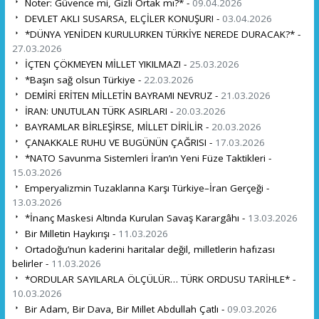
Noter: Güvence mi, Gizli Ortak mı?* -
09.04.2026
DEVLET AKLI SUSARSA, ELÇİLER KONUŞUR! -
03.04.2026
*DÜNYA YENİDEN KURULURKEN TÜRKİYE NEREDE DURACAK?* -
27.03.2026
İÇTEN ÇÖKMEYEN MİLLET YIKILMAZ! -
25.03.2026
*Başın sağ olsun Türkiye -
22.03.2026
DEMİRİ ERİTEN MİLLETİN BAYRAMI NEVRUZ -
21.03.2026
İRAN: UNUTULAN TÜRK ASIRLARI -
20.03.2026
BAYRAMLAR BİRLEŞİRSE, MİLLET DİRİLİR -
20.03.2026
ÇANAKKALE RUHU VE BUGÜNÜN ÇAĞRISI -
17.03.2026
*NATO Savunma Sistemleri İran’ın Yeni Füze Taktikleri -
15.03.2026
Emperyalizmin Tuzaklarına Karşı Türkiye–İran Gerçeği -
13.03.2026
*İnanç Maskesi Altında Kurulan Savaş Karargâhı -
13.03.2026
Bir Milletin Haykırışı -
11.03.2026
Ortadoğu’nun kaderini haritalar değil, milletlerin hafızası
belirler -
11.03.2026
*ORDULAR SAYILARLA ÖLÇÜLÜR… TÜRK ORDUSU TARİHLE* -
10.03.2026
Bir Adam, Bir Dava, Bir Millet Abdullah Çatlı -
09.03.2026