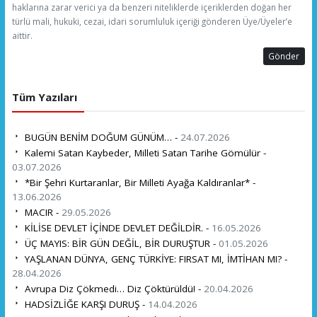
haklarına zarar verici ya da benzeri niteliklerde içeriklerden doğan her
türlü mali, hukuki, cezai, idari sorumluluk içeriği gönderen Üye/Üyeler’e
aittir.
Gönder
Tüm Yazıları
BUGÜN BENİM DOĞUM GÜNÜM… -
24.07.2026
Kalemi Satan Kaybeder, Milleti Satan Tarihe Gömülür -
03.07.2026
*Bir Şehri Kurtaranlar, Bir Milleti Ayağa Kaldıranlar* -
13.06.2026
MACIR -
29.05.2026
KİLİSE DEVLET İÇİNDE DEVLET DEĞİLDİR. -
16.05.2026
ÜÇ MAYIS: BİR GÜN DEĞİL, BİR DURUŞTUR -
01.05.2026
YAŞLANAN DÜNYA, GENÇ TÜRKİYE: FIRSAT MI, İMTİHAN MI? -
28.04.2026
Avrupa Diz Çökmedi… Diz Çöktürüldü! -
20.04.2026
HADSİZLİĞE KARŞI DURUŞ -
14.04.2026