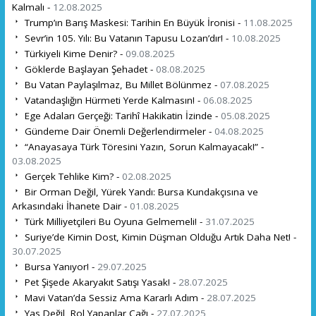
Kalmalı -
12.08.2025
Trump’ın Barış Maskesi: Tarihin En Büyük İronisi -
11.08.2025
Sevr’in 105. Yılı: Bu Vatanın Tapusu Lozan’dır! -
10.08.2025
Türkiyeli Kime Denir? -
09.08.2025
Göklerde Başlayan Şehadet -
08.08.2025
Bu Vatan Paylaşılmaz, Bu Millet Bölünmez -
07.08.2025
Vatandaşlığın Hürmeti Yerde Kalmasın! -
06.08.2025
Ege Adaları Gerçeği: Tarihî Hakikatin İzinde -
05.08.2025
Gündeme Dair Önemli Değerlendirmeler -
04.08.2025
“Anayasaya Türk Töresini Yazın, Sorun Kalmayacak!” -
03.08.2025
Gerçek Tehlike Kim? -
02.08.2025
Bir Orman Değil, Yürek Yandı: Bursa Kundakçısına ve
Arkasındaki İhanete Dair -
01.08.2025
Türk Milliyetçileri Bu Oyuna Gelmemeli! -
31.07.2025
Suriye’de Kimin Dost, Kimin Düşman Olduğu Artık Daha Net! -
30.07.2025
Bursa Yanıyor! -
29.07.2025
Pet Şişede Akaryakıt Satışı Yasak! -
28.07.2025
Mavi Vatan’da Sessiz Ama Kararlı Adım -
28.07.2025
Yas Değil, Rol Yapanlar Çağı -
27.07.2025