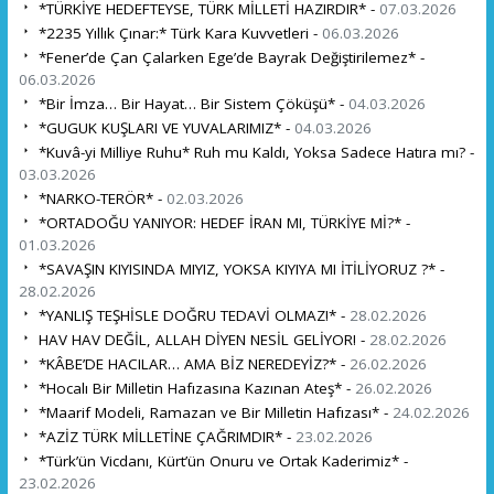
*TÜRKİYE HEDEFTEYSE, TÜRK MİLLETİ HAZIRDIR* -
07.03.2026
*2235 Yıllık Çınar:* Türk Kara Kuvvetleri -
06.03.2026
*Fener’de Çan Çalarken Ege’de Bayrak Değiştirilemez* -
06.03.2026
*Bir İmza… Bir Hayat… Bir Sistem Çöküşü* -
04.03.2026
*GUGUK KUŞLARI VE YUVALARIMIZ* -
04.03.2026
*Kuvâ-yi Milliye Ruhu* Ruh mu Kaldı, Yoksa Sadece Hatıra mı? -
03.03.2026
*NARKO-TERÖR* -
02.03.2026
*ORTADOĞU YANIYOR: HEDEF İRAN MI, TÜRKİYE Mİ?* -
01.03.2026
*SAVAŞIN KIYISINDA MIYIZ, YOKSA KIYIYA MI İTİLİYORUZ ?* -
28.02.2026
*YANLIŞ TEŞHİSLE DOĞRU TEDAVİ OLMAZ!* -
28.02.2026
HAV HAV DEĞİL, ALLAH DİYEN NESİL GELİYOR! -
28.02.2026
*KÂBE’DE HACILAR… AMA BİZ NEREDEYİZ?* -
26.02.2026
*Hocalı Bir Milletin Hafızasına Kazınan Ateş* -
26.02.2026
*Maarif Modeli, Ramazan ve Bir Milletin Hafızası* -
24.02.2026
*AZİZ TÜRK MİLLETİNE ÇAĞRIMDIR* -
23.02.2026
*Türk’ün Vicdanı, Kürt’ün Onuru ve Ortak Kaderimiz* -
23.02.2026