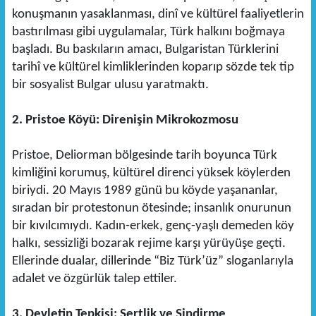
konuşmanın yasaklanması, dinî ve kültürel faaliyetlerin
bastırılması gibi uygulamalar, Türk halkını boğmaya
başladı. Bu baskıların amacı, Bulgaristan Türklerini
tarihî ve kültürel kimliklerinden koparıp sözde tek tip
bir sosyalist Bulgar ulusu yaratmaktı.
2. Pristoe Köyü: Direnişin Mikrokozmosu
Pristoe, Deliorman bölgesinde tarih boyunca Türk
kimliğini korumuş, kültürel direnci yüksek köylerden
biriydi. 20 Mayıs 1989 günü bu köyde yaşananlar,
sıradan bir protestonun ötesinde; insanlık onurunun
bir kıvılcımıydı. Kadın-erkek, genç-yaşlı demeden köy
halkı, sessizliği bozarak rejime karşı yürüyüşe geçti.
Ellerinde dualar, dillerinde “Biz Türk’üz” sloganlarıyla
adalet ve özgürlük talep ettiler.
3. Devletin Tepkisi: Sertlik ve Sindirme