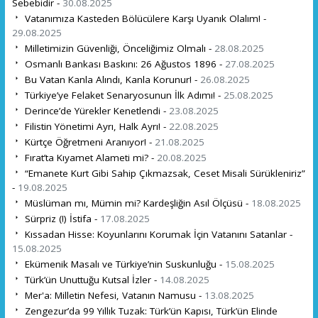
Sebebidir -
30.08.2025
Vatanımıza Kasteden Bölücülere Karşı Uyanık Olalım! -
29.08.2025
Milletimizin Güvenliği, Önceliğimiz Olmalı -
28.08.2025
Osmanlı Bankası Baskını: 26 Ağustos 1896 -
27.08.2025
Bu Vatan Kanla Alındı, Kanla Korunur! -
26.08.2025
Türkiye’ye Felaket Senaryosunun İlk Adımı! -
25.08.2025
Derince’de Yürekler Kenetlendi -
23.08.2025
Filistin Yönetimi Ayrı, Halk Ayrı! -
22.08.2025
Kürtçe Öğretmeni Aranıyor! -
21.08.2025
Fırat’ta Kıyamet Alameti mi? -
20.08.2025
“Emanete Kurt Gibi Sahip Çıkmazsak, Ceset Misali Sürükleniriz”
-
19.08.2025
Müslüman mı, Mümin mi? Kardeşliğin Asıl Ölçüsü -
18.08.2025
Sürpriz (!) İstifa -
17.08.2025
Kıssadan Hisse: Koyunlarını Korumak İçin Vatanını Satanlar -
15.08.2025
Ekümenik Masalı ve Türkiye’nin Suskunluğu -
15.08.2025
Türk’ün Unuttuğu Kutsal İzler -
14.08.2025
Mer'a: Milletin Nefesi, Vatanın Namusu -
13.08.2025
Zengezur’da 99 Yıllık Tuzak: Türk’ün Kapısı, Türk’ün Elinde