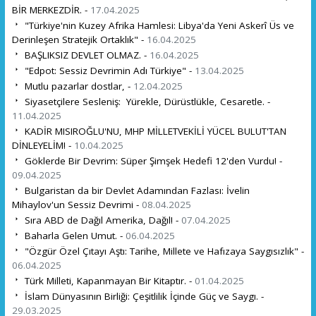
BİR MERKEZDİR. -
17.04.2025
"Türkiye'nin Kuzey Afrika Hamlesi: Libya'da Yeni Askerî Üs ve
Derinleşen Stratejik Ortaklık" -
16.04.2025
BAŞLIKSIZ DEVLET OLMAZ. -
16.04.2025
"Edpot: Sessiz Devrimin Adı Türkiye" -
13.04.2025
Mutlu pazarlar dostlar, -
12.04.2025
Siyasetçilere Sesleniş: Yürekle, Dürüstlükle, Cesaretle. -
11.04.2025
KADİR MISIROĞLU'NU, MHP MİLLETVEKİLİ YÜCEL BULUT'TAN
DİNLEYELİM! -
10.04.2025
Göklerde Bir Devrim: Süper Şimşek Hedefi 12'den Vurdu! -
09.04.2025
Bulgaristan da bir Devlet Adamından Fazlası: İvelin
Mihaylov'un Sessiz Devrimi -
08.04.2025
Sıra ABD de Dağıl Amerika, Dağıl! -
07.04.2025
Baharla Gelen Umut. -
06.04.2025
"Özgür Özel Çıtayı Aştı: Tarihe, Millete ve Hafızaya Saygısızlık" -
06.04.2025
Türk Milleti, Kapanmayan Bir Kitaptır. -
01.04.2025
İslam Dünyasının Birliği: Çeşitlilik İçinde Güç ve Saygı. -
29.03.2025