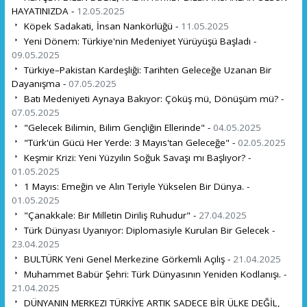
HAYATINIZDA -
12.05.2025
Köpek Sadakati, İnsan Nankörlüğü -
11.05.2025
Yeni Dönem: Türkiye'nin Medeniyet Yürüyüşü Başladı -
09.05.2025
Türkiye–Pakistan Kardeşliği: Tarihten Geleceğe Uzanan Bir
Dayanışma -
07.05.2025
Batı Medeniyeti Aynaya Bakıyor: Çöküş mü, Dönüşüm mü? -
07.05.2025
"Gelecek Bilimin, Bilim Gençliğin Ellerinde" -
04.05.2025
"Türk'ün Gücü Her Yerde: 3 Mayıs'tan Geleceğe" -
02.05.2025
Keşmir Krizi: Yeni Yüzyılın Soğuk Savaşı mı Başlıyor? -
01.05.2025
1 Mayıs: Emeğin ve Alın Teriyle Yükselen Bir Dünya. -
01.05.2025
"Çanakkale: Bir Milletin Diriliş Ruhudur" -
27.04.2025
Türk Dünyası Uyanıyor: Diplomasiyle Kurulan Bir Gelecek -
23.04.2025
BULTÜRK Yeni Genel Merkezine Görkemli Açılış -
21.04.2025
Muhammet Babür Şehri: Türk Dünyasının Yeniden Kodlanışı. -
21.04.2025
DÜNYANIN MERKEZI TÜRKİYE ARTIK SADECE BİR ÜLKE DEĞİL,