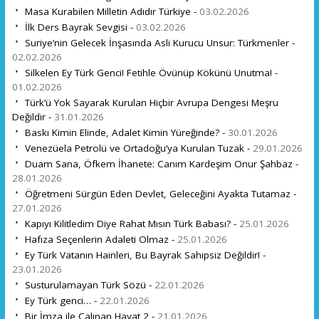
Masa Kurabilen Milletin Adıdır Türkiye -
03.02.2026
İlk Ders Bayrak Sevgisi -
03.02.2026
Suriye’nin Gelecek İnşasında Asli Kurucu Unsur: Türkmenler -
02.02.2026
Silkelen Ey Türk Genci! Fetihle Övünüp Kökünü Unutma! -
01.02.2026
Türk’ü Yok Sayarak Kurulan Hiçbir Avrupa Dengesi Meşru
Değildir -
31.01.2026
Baskı Kimin Elinde, Adalet Kimin Yüreğinde? -
30.01.2026
Venezüela Petrolü ve Ortadoğu’ya Kurulan Tuzak -
29.01.2026
Duam Sana, Öfkem İhanete: Canım Kardeşim Onur Şahbaz -
28.01.2026
Öğretmeni Sürgün Eden Devlet, Geleceğini Ayakta Tutamaz -
27.01.2026
Kapıyı Kilitledim Diye Rahat Mısın Türk Babası? -
25.01.2026
Hafıza Seçenlerin Adaleti Olmaz -
25.01.2026
Ey Türk Vatanın Hainleri, Bu Bayrak Sahipsiz Değildir! -
23.01.2026
Susturulamayan Türk Sözü -
22.01.2026
Ey Türk genci… -
22.01.2026
Bir İmza ile Çalınan Hayat 2 -
21.01.2026