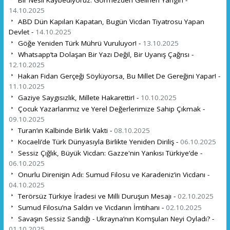
14.10.2025
ABD Dün Kapıları Kapatan, Bugün Vicdan Tiyatrosu Yapan
Devlet -
14.10.2025
Göğe Yeniden Türk Mührü Vuruluyor! -
13.10.2025
Whatsapp’ta Dolaşan Bir Yazı Değil, Bir Uyanış Çağrısı -
12.10.2025
Hakan Fidan Gerçeği Söylüyorsa, Bu Millet De Gereğini Yapar! -
11.10.2025
Gaziye Saygısızlık, Millete Hakarettir! -
10.10.2025
Çocuk Yazarlarımız ve Yerel Değerlerimize Sahip Çıkmak -
09.10.2025
Turan’ın Kalbinde Birlik Vakti -
08.10.2025
Kocaeli’de Türk Dünyasıyla Birlikte Yeniden Diriliş -
06.10.2025
Sessiz Çığlık, Büyük Vicdan: Gazze'nin Yankısı Türkiye’de -
06.10.2025
Onurlu Direnişin Adı: Sumud Filosu ve Karadeniz’in Vicdanı -
04.10.2025
Terörsüz Türkiye İradesi ve Milli Duruşun Mesajı -
02.10.2025
Sumud Filosu’na Saldırı ve Vicdanın İmtihanı -
02.10.2025
Savaşın Sessiz Sandığı - Ukrayna’nın Komşuları Neyi Oyladı? -
01.10.2025