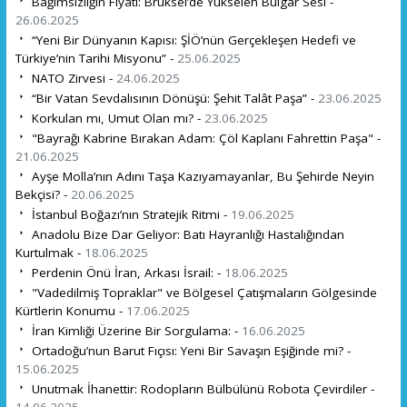
Bağımsızlığın Fiyatı: Brüksel’de Yükselen Bulgar Sesi -
26.06.2025
“Yeni Bir Dünyanın Kapısı: ŞİÖ’nün Gerçekleşen Hedefi ve
Türkiye’nin Tarihi Misyonu” -
25.06.2025
NATO Zirvesi -
24.06.2025
“Bir Vatan Sevdalısının Dönüşü: Şehit Talât Paşa” -
23.06.2025
Korkulan mı, Umut Olan mı? -
23.06.2025
"Bayrağı Kabrine Bırakan Adam: Çöl Kaplanı Fahrettin Paşa" -
21.06.2025
Ayşe Molla’nın Adını Taşa Kazıyamayanlar, Bu Şehirde Neyin
Bekçisi? -
20.06.2025
İstanbul Boğazı’nın Stratejik Ritmi -
19.06.2025
Anadolu Bize Dar Geliyor: Batı Hayranlığı Hastalığından
Kurtulmak -
18.06.2025
Perdenin Önü İran, Arkası İsrail: -
18.06.2025
"Vadedilmiş Topraklar" ve Bölgesel Çatışmaların Gölgesinde
Kürtlerin Konumu -
17.06.2025
İran Kimliği Üzerine Bir Sorgulama: -
16.06.2025
Ortadoğu’nun Barut Fıçısı: Yeni Bir Savaşın Eşiğinde mi? -
15.06.2025
Unutmak İhanettir: Rodopların Bülbülünü Robota Çevirdiler -
14.06.2025