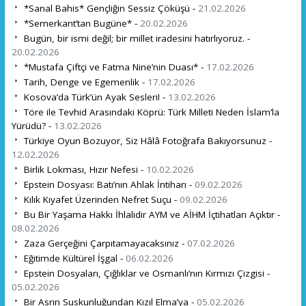
*Sanal Bahis* Gençliğin Sessiz Çöküşü -
21.02.2026
*Semerkant’tan Bugüne* -
20.02.2026
Bugün, bir ismi değil; bir millet iradesini hatırlıyoruz. -
20.02.2026
*Mustafa Çiftçi ve Fatma Nine’nin Duası* -
17.02.2026
Tarih, Denge ve Egemenlik -
17.02.2026
Kosova’da Türk’ün Ayak Sesleri! -
13.02.2026
Töre ile Tevhid Arasındaki Köprü: Türk Milleti Neden İslam’la
Yürüdü? -
13.02.2026
Türkiye Oyun Bozuyor, Siz Hâlâ Fotoğrafa Bakıyorsunuz -
12.02.2026
Birlik Lokması, Hızır Nefesi -
10.02.2026
Epstein Dosyası: Batı’nın Ahlak İntiharı -
09.02.2026
Kılık Kıyafet Üzerinden Nefret Suçu -
09.02.2026
Bu Bir Yaşama Hakkı İhlalidir AYM ve AİHM İçtihatları Açıktır -
08.02.2026
Zaza Gerçeğini Çarpıtamayacaksınız -
07.02.2026
Eğitimde Kültürel İşgal -
06.02.2026
Epstein Dosyaları, Çığlıklar ve Osmanlı’nın Kırmızı Çizgisi -
05.02.2026
Bir Asrın Suskunluğundan Kızıl Elma’ya -
05.02.2026