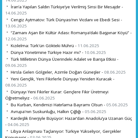
İran’a Yapılan Saldırı Türkiye’ye Verilmiş Sinsi Bir Mesajdır -
14.06.2025
Cengiz Aytmatov: Türk Dünyası’nın Vicdanı ve Ebedi Sesi -
13.06.2025
“Zamanı Aşan Bir Kültür Adası: Romanya’daki Başpınar Köyü” -
12.06.2025
Kızılelma: Türk'ün Gökteki Mührü -
11.06.2025
Dünya Yönetimine Türkiye Hazır mı? -
10.06.2025
Türk Milletinin Dünya Üzerindeki Adalet ve Barışa Etkisi -
09.06.2025
Hırsla Gelen Gölgeler, Azimle Doğan Güneşler -
08.06.2025
Yeni Gençlik, Yeni Fikirlerle Dünyayı Yeniden Kuracak -
08.06.2025
Dünyayı Yeni Fikirler Kurar: Gençlere Fikir Üretmeyi
Öğretmeliyiz -
06.06.2025
Bu Kurban, Kendimizi Hatırlama Bayramı Olsun -
05.06.2025
Avrupa'nın Suskunluğu, Halkın Çığlığı -
05.06.2025
Kardeşlik Enerjiyle Büyüyor: Hazar’dan Anadolu’ya Uzanan Güç
-
04.06.2025
Libya Anlaşması Taçlanıyor: Türkiye Yükseliyor, Gerçekler
Konuşuyor -
03.06.2025