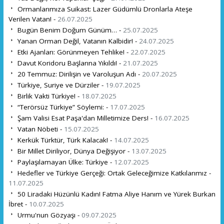
Ormanlarımıza Suikast: Lazer Güdümlü Dronlarla Ateşe
Verilen Vatan! -
26.07.2025
Bugün Benim Doğum Günüm… -
25.07.2025
Yanan Orman Değil, Vatanın Kalbidir! -
24.07.2025
Etki Ajanları: Görünmeyen Tehlike! -
22.07.2025
Davut Koridoru Başlarına Yıkıldı! -
21.07.2025
20 Temmuz: Dirilişin ve Varoluşun Adı -
20.07.2025
Türkiye, Suriye ve Dürziler -
19.07.2025
Birlik Vakti Türkiye! -
18.07.2025
“Terörsüz Türkiye” Söylemi: -
17.07.2025
Şam Valisi Esat Paşa'dan Milletimize Ders! -
16.07.2025
Vatan Nöbeti -
15.07.2025
Kerkük Türktür, Türk Kalacak! -
14.07.2025
Bir Millet Diriliyor, Dünya Değişiyor -
13.07.2025
Paylaşılamayan Ülke: Türkiye -
12.07.2025
Hedefler ve Türkiye Gerçeği: Ortak Geleceğimize Katkılarımız -
11.07.2025
50 Liradaki Hüzünlü Kadın! Fatma Aliye Hanım ve Yürek Burkan
İbret -
10.07.2025
Urmu'nun Gözyaşı -
09.07.2025