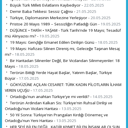
Büyük Türk Milleti Evlatlarını Kaybediyor -
22.05.2025
Demir Baba Tekkesi: Sessiz Çağrısı -
21.05.2025
Türkiye, Diplomasinin Merkezine Yerleşiyor -
20.05.2025
Pristoe 20 Mayıs 1989 – Sessizliğin Patladığı Gün -
19.05.2025
DÜŞÜNCE • TARİH • YAŞAM - Türk Tarihi'nde 19 Mayıs; Tesadüf
mü Alınyazısı mı? -
19.05.2025
19 Mayıs: Gençliğe Emanet Edilen Dirilişin Günü -
18.05.2025
19 Mayıs: Hafızası Silinen Direniş mi, Geleceğe Taşınan Mesaj
mı? -
18.05.2025
Bir Haritadan Silinenler Değil, Bir Vicdandan Silinmeyenler: 18
Mayıs -
18.05.2025
Terörün Bittiği Yerde Hayat Başlar, Yatırım Başlar, Türkiye
Büyür -
17.05.2025
GÖKYÜZÜNE AÇILAN CESARET: TÜRK KADIN PİLOTLARIN İLHAM
VEREN UÇUŞU -
17.05.2025
Ortadoğu'nun anahtarı Türkiye'ye mi verildi? -
14.05.2025
Terörün Ardından Kalkan Sis: Türkiye'nin Ruhsal Dirilişi ve
Ortadoğu'nun Vicdani Haritası -
13.05.2025
50 Yıl Sonra: Türkiye'nin Prangaları Kırdığı Dönemeç ve
Ortadoğu'nun Yeni Haritası -
13.05.2025
HER ŞEYİ BİLEN DEĞİL, KADİR KIYMET BİLEN İNSANLAR OLSUN