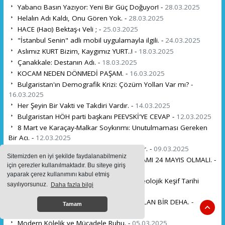
Yabancı Basın Yazıyor: Yeni Bir Güç Doğuyor! -
28.03.2025
Helalın Adı Kaldı, Onu Gören Yok. -
28.03.2025
HACE (Hacı) Bektaş-ı Veli ; -
25.03.2025
"İstanbul Senin" adlı mobil uygulamayla ilgili. -
24.03.2025
Aslımız KURT Bizim, Kaygımız YURT..! -
18.03.2025
Çanakkale: Destanın Adı. -
18.03.2025
KOCAM NEDEN DÖNMEDİ PAŞAM. -
16.03.2025
Bulgaristan'ın Demografik Krizi: Çözüm Yolları Var mı? -
16.03.2025
Her Şeyin Bir Vakti ve Takdiri Vardır. -
14.03.2025
Bulgaristan HÖH parti başkanı PEEVSKİ'YE CEVAP -
12.03.2025
8 Mart ve Karaçay-Malkar Soykırımı: Unutulmaması Gereken
Bir Acı. -
12.03.2025
Sınırlar Kimin Çizdiği Değil, Kimin Aştığıdır. -
09.03.2025
Sitemizden en iyi şekilde faydalanabilmeniz
BULGARİSTAN'IN GERÇEK ULUSAL BAYRAMI 24 MAYIS OLMALI. -
için çerezler kullanılmaktadır. Bu siteye giriş
08.03.2025
yaparak çerez kullanımını kabul etmiş
Dünya Şokta: Meksika'daki Korkunç Arkeolojik Keşif Tarihi
sayılıyorsunuz.
Daha fazla bilgi
Değiştiriyor! -
06.03.2025
NURİ KİLLİGİL: TARİHİN GÖLGESİNDE KALAN BİR DEHA. -
Tamam
05.03.2025
Modern Kölelik ve Mücadele Ruhu. -
05.03.2025