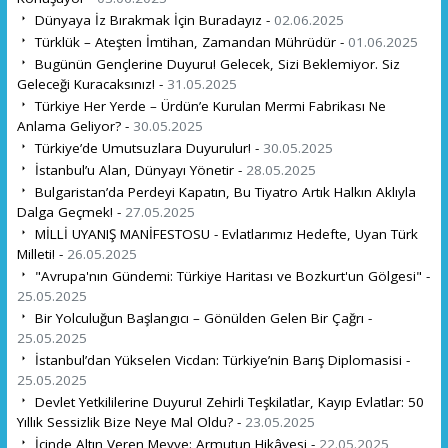
Dünyaya İz Bırakmak İçin Buradayız -
02.06.2025
Türklük – Ateşten İmtihan, Zamandan Mührüdür -
01.06.2025
Bugünün Gençlerine Duyuru! Gelecek, Sizi Beklemiyor. Siz
Geleceği Kuracaksınız! -
31.05.2025
Türkiye Her Yerde – Ürdün’e Kurulan Mermi Fabrikası Ne
Anlama Geliyor? -
30.05.2025
Türkiye’de Umutsuzlara Duyurulur! -
30.05.2025
İstanbul’u Alan, Dünyayı Yönetir -
28.05.2025
Bulgaristan’da Perdeyi Kapatın, Bu Tiyatro Artık Halkın Aklıyla
Dalga Geçmek! -
27.05.2025
MİLLİ UYANIŞ MANİFESTOSU - Evlatlarımız Hedefte, Uyan Türk
Milleti! -
26.05.2025
"Avrupa'nın Gündemi: Türkiye Haritası ve Bozkurt'un Gölgesi" -
25.05.2025
Bir Yolculuğun Başlangıcı – Gönülden Gelen Bir Çağrı -
25.05.2025
İstanbul’dan Yükselen Vicdan: Türkiye’nin Barış Diplomasisi -
25.05.2025
Devlet Yetkililerine Duyuru! Zehirli Teşkilatlar, Kayıp Evlatlar: 50
Yıllık Sessizlik Bize Neye Mal Oldu? -
23.05.2025
İçinde Altın Veren Meyve: Armutun Hikâyesi -
22.05.2025