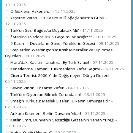
13.11.2025
O Göklerin Askerleri… -
12.11.2025
Yeşeren Vatan - 11 Kasım Millî Ağaçlandırma Günü -
12.11.2025
Türk’ün Sesi Bağdat’ta Duyulacak Mı? -
11.11.2025
*Atatürk’ü Sadece 9’u 5 Geçe mi Anacağız?* -
10.11.2025
9 Kasım – Duvarların Günü, Yüreklerin Gecesi -
09.11.2025
Steplerden Washington’a: Kritik Mineraller ve Diplomasi
Oyunları -
08.11.2025
Mora’daki Katliamı Unutma, Ey Türk Evladı! -
07.11.2025
Kenetlenme Zamanı: Türkmenlerin Zafer Seçimi -
06.11.2025
Cicero Teorisi: 2000 Yıldır Değişmeyen Dünya Düzeni -
05.11.2025
Sevr’in Zinciri, Lozan’ın Zaferi -
04.11.2025
Türk’üm Diyorsan Bilmek Zorundasın! -
03.11.2025
Emeğin Türküsü: Meslek Liseleri, Ülkenin Omurgasıdır -
02.11.2025
Ankara Kriterleri, Berlin Duvarını Yıkar! -
01.11.2025
Katilin Emri, Dünyanın Sessizliği! Gazze’nin Yanan Yüreği -
30.10.2025
Metro Kredisi Nerede? -
29.10.2025