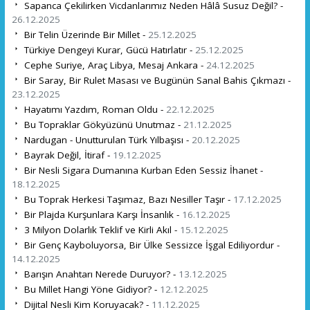
Sapanca Çekilirken Vicdanlarımız Neden Hâlâ Susuz Değil? -
26.12.2025
Bir Telin Üzerinde Bir Millet -
25.12.2025
Türkiye Dengeyi Kurar, Gücü Hatırlatır -
25.12.2025
Cephe Suriye, Araç Libya, Mesaj Ankara -
24.12.2025
Bir Saray, Bir Rulet Masası ve Bugünün Sanal Bahis Çıkmazı -
23.12.2025
Hayatımı Yazdım, Roman Oldu -
22.12.2025
Bu Topraklar Gökyüzünü Unutmaz -
21.12.2025
Nardugan - Unutturulan Türk Yılbaşısı -
20.12.2025
Bayrak Değil, İtiraf -
19.12.2025
Bir Nesli Sigara Dumanına Kurban Eden Sessiz İhanet -
18.12.2025
Bu Toprak Herkesi Taşımaz, Bazı Nesiller Taşır -
17.12.2025
Bir Plajda Kurşunlara Karşı İnsanlık -
16.12.2025
3 Milyon Dolarlık Teklif ve Kirli Akıl -
15.12.2025
Bir Genç Kayboluyorsa, Bir Ülke Sessizce İşgal Ediliyordur -
14.12.2025
Barışın Anahtarı Nerede Duruyor? -
13.12.2025
Bu Millet Hangi Yöne Gidiyor? -
12.12.2025
Dijital Nesli Kim Koruyacak? -
11.12.2025