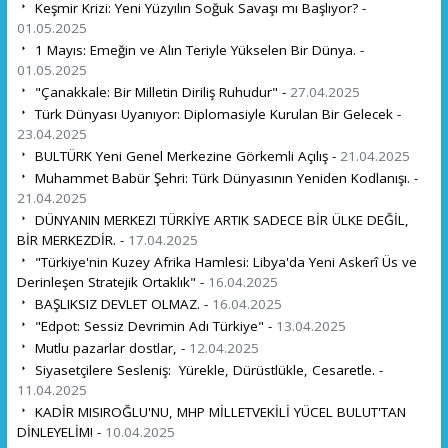
Keşmir Krizi: Yeni Yüzyılın Soğuk Savaşı mı Başlıyor? -
01.05.2025
1 Mayıs: Emeğin ve Alın Teriyle Yükselen Bir Dünya. -
01.05.2025
"Çanakkale: Bir Milletin Diriliş Ruhudur" -
27.04.2025
Türk Dünyası Uyanıyor: Diplomasiyle Kurulan Bir Gelecek -
23.04.2025
BULTÜRK Yeni Genel Merkezine Görkemli Açılış -
21.04.2025
Muhammet Babür Şehri: Türk Dünyasının Yeniden Kodlanışı. -
21.04.2025
DÜNYANIN MERKEZI TÜRKİYE ARTIK SADECE BİR ÜLKE DEĞİL,
BİR MERKEZDİR. -
17.04.2025
"Türkiye'nin Kuzey Afrika Hamlesi: Libya'da Yeni Askerî Üs ve
Derinleşen Stratejik Ortaklık" -
16.04.2025
BAŞLIKSIZ DEVLET OLMAZ. -
16.04.2025
"Edpot: Sessiz Devrimin Adı Türkiye" -
13.04.2025
Mutlu pazarlar dostlar, -
12.04.2025
Siyasetçilere Sesleniş: Yürekle, Dürüstlükle, Cesaretle. -
11.04.2025
KADİR MISIROĞLU'NU, MHP MİLLETVEKİLİ YÜCEL BULUT'TAN
DİNLEYELİM! -
10.04.2025