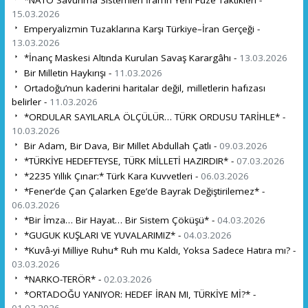
*NATO Savunma Sistemleri İran’ın Yeni Füze Taktikleri -
15.03.2026
Emperyalizmin Tuzaklarına Karşı Türkiye–İran Gerçeği -
13.03.2026
*İnanç Maskesi Altında Kurulan Savaş Karargâhı -
13.03.2026
Bir Milletin Haykırışı -
11.03.2026
Ortadoğu’nun kaderini haritalar değil, milletlerin hafızası
belirler -
11.03.2026
*ORDULAR SAYILARLA ÖLÇÜLÜR… TÜRK ORDUSU TARİHLE* -
10.03.2026
Bir Adam, Bir Dava, Bir Millet Abdullah Çatlı -
09.03.2026
*TÜRKİYE HEDEFTEYSE, TÜRK MİLLETİ HAZIRDIR* -
07.03.2026
*2235 Yıllık Çınar:* Türk Kara Kuvvetleri -
06.03.2026
*Fener’de Çan Çalarken Ege’de Bayrak Değiştirilemez* -
06.03.2026
*Bir İmza… Bir Hayat… Bir Sistem Çöküşü* -
04.03.2026
*GUGUK KUŞLARI VE YUVALARIMIZ* -
04.03.2026
*Kuvâ-yi Milliye Ruhu* Ruh mu Kaldı, Yoksa Sadece Hatıra mı? -
03.03.2026
*NARKO-TERÖR* -
02.03.2026
*ORTADOĞU YANIYOR: HEDEF İRAN MI, TÜRKİYE Mİ?* -