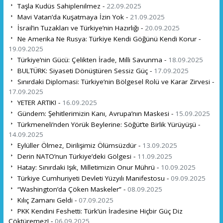
Taşla Kudüs Sahiplenilmez -
22.09.2025
Mavi Vatan’da Kuşatmaya İzin Yok -
21.09.2025
İsrail’in Tuzakları ve Türkiye’nin Hazırlığı -
20.09.2025
Ne Amerika Ne Rusya: Türkiye Kendi Göğünü Kendi Korur -
19.09.2025
Türkiye’nin Gücü: Çelikten İrade, Milli Savunma -
18.09.2025
BULTÜRK: Siyaseti Dönüştüren Sessiz Güç -
17.09.2025
Sınırdaki Diplomasi: Türkiye’nin Bölgesel Rolü ve Karar Zirvesi -
17.09.2025
YETER ARTIK! -
16.09.2025
Gündem: Şehitlerimizin Kanı, Avrupa’nın Maskesi -
15.09.2025
Türkmeneli’nden Yörük Beylerine: Söğüt’te Birlik Yürüyüşü -
14.09.2025
Eylüller Ölmez, Dirilişimiz Ölümsüzdür -
13.09.2025
Derin NATO’nun Türkiye’deki Gölgesi -
11.09.2025
Hatay: Sınırdaki Işık, Milletimizin Onur Mührü -
10.09.2025
Türkiye Cumhuriyeti Devleti Yüzyılı Manifestosu -
09.09.2025
“Washington’da Çöken Maskeler” -
08.09.2025
Kılıç Zamanı Geldi -
07.09.2025
PKK Kendini Feshetti: Türk’ün İradesine Hiçbir Güç Diz
Çöktüremez! -
06.09.2025