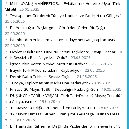
MİLLİ UYANIŞ MANİFESTOSU - Evlatlarımız Hedefte, Uyan Türk
Milleti! -
26.05.2025
"Avrupa'nın Gündemi: Türkiye Haritası ve Bozkurt'un Gölgesi" -
25.05.2025
Bir Yolculuğun Başlangıcı – Gönülden Gelen Bir Çağrı -
25.05.2025
İstanbul’dan Yükselen Vicdan: Türkiye’nin Barış Diplomasisi -
25.05.2025
Devlet Yetkililerine Duyuru! Zehirli Teşkilatlar, Kayıp Evlatlar: 50
Yıllık Sessizlik Bize Neye Mal Oldu? -
23.05.2025
İçinde Altın Veren Meyve: Armutun Hikâyesi -
22.05.2025
Büyük Türk Milleti Evlatlarını Kaybediyor -
22.05.2025
Demir Baba Tekkesi: Sessiz Çağrısı -
21.05.2025
Türkiye, Diplomasinin Merkezine Yerleşiyor -
20.05.2025
Pristoe 20 Mayıs 1989 – Sessizliğin Patladığı Gün -
19.05.2025
DÜŞÜNCE • TARİH • YAŞAM - Türk Tarihi'nde 19 Mayıs; Tesadüf
mü Alınyazısı mı? -
19.05.2025
19 Mayıs: Gençliğe Emanet Edilen Dirilişin Günü -
18.05.2025
19 Mayıs: Hafızası Silinen Direniş mi, Geleceğe Taşınan Mesaj
mı? -
18.05.2025
Bir Haritadan Silinenler Değil, Bir Vicdandan Silinmeyenler: 18