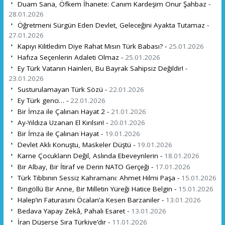
Duam Sana, Öfkem İhanete: Canım Kardeşim Onur Şahbaz -
28.01.2026
Öğretmeni Sürgün Eden Devlet, Geleceğini Ayakta Tutamaz -
27.01.2026
Kapıyı Kilitledim Diye Rahat Mısın Türk Babası? -
25.01.2026
Hafıza Seçenlerin Adaleti Olmaz -
25.01.2026
Ey Türk Vatanın Hainleri, Bu Bayrak Sahipsiz Değildir! -
23.01.2026
Susturulamayan Türk Sözü -
22.01.2026
Ey Türk genci… -
22.01.2026
Bir İmza ile Çalınan Hayat 2 -
21.01.2026
Ay-Yıldıza Uzanan El Kırılsın! -
20.01.2026
Bir İmza ile Çalınan Hayat -
19.01.2026
Devlet Aklı Konuştu, Maskeler Düştü -
19.01.2026
Karne Çocukların Değil, Aslında Ebeveynlerin -
18.01.2026
Bir Albay, Bir İtiraf ve Derin NATO Gerçeği -
17.01.2026
Türk Tıbbının Sessiz Kahramanı: Ahmet Hilmi Paşa -
15.01.2026
Bingöllü Bir Anne, Bir Milletin Yüreği Hatice Belgin -
15.01.2026
Halep’in Faturasını Öcalan’a Kesen Barzaniler -
13.01.2026
Bedava Yapay Zekâ, Pahalı Esaret -
13.01.2026
İran Düşerse Sıra Türkiye’dir -
11.01.2026