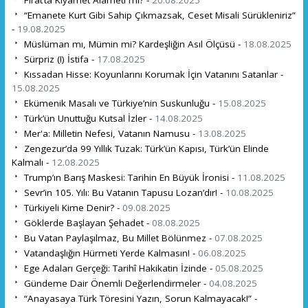
Fırat’ta Kıyamet Alameti mi? -
20.08.2025
“Emanete Kurt Gibi Sahip Çıkmazsak, Ceset Misali Sürükleniriz”
-
19.08.2025
Müslüman mı, Mümin mi? Kardeşliğin Asıl Ölçüsü -
18.08.2025
Sürpriz (!) İstifa -
17.08.2025
Kıssadan Hisse: Koyunlarını Korumak İçin Vatanını Satanlar -
15.08.2025
Ekümenik Masalı ve Türkiye’nin Suskunluğu -
15.08.2025
Türk’ün Unuttuğu Kutsal İzler -
14.08.2025
Mer'a: Milletin Nefesi, Vatanın Namusu -
13.08.2025
Zengezur’da 99 Yıllık Tuzak: Türk’ün Kapısı, Türk’ün Elinde
Kalmalı -
12.08.2025
Trump’ın Barış Maskesi: Tarihin En Büyük İronisi -
11.08.2025
Sevr’in 105. Yılı: Bu Vatanın Tapusu Lozan’dır! -
10.08.2025
Türkiyeli Kime Denir? -
09.08.2025
Göklerde Başlayan Şehadet -
08.08.2025
Bu Vatan Paylaşılmaz, Bu Millet Bölünmez -
07.08.2025
Vatandaşlığın Hürmeti Yerde Kalmasın! -
06.08.2025
Ege Adaları Gerçeği: Tarihî Hakikatin İzinde -
05.08.2025
Gündeme Dair Önemli Değerlendirmeler -
04.08.2025
“Anayasaya Türk Töresini Yazın, Sorun Kalmayacak!” -