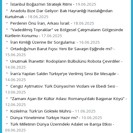
İstanbul Boğazı’nın Stratejik Ritmi -
19.06.2025
Anadolu Bize Dar Geliyor: Batı Hayranlığı Hastalığından
Kurtulmak -
18.06.2025
Perdenin Önü İran, Arkası İsrail: -
18.06.2025
"Vadedilmiş Topraklar" ve Bölgesel Çatışmaların Gölgesinde
Kürtlerin Konumu -
17.06.2025
İran Kimliği Üzerine Bir Sorgulama: -
16.06.2025
Ortadoğu’nun Barut Fıçısı: Yeni Bir Savaşın Eşiğinde mi? -
15.06.2025
Unutmak İhanettir: Rodopların Bülbülünü Robota Çevirdiler -
14.06.2025
İran’a Yapılan Saldırı Türkiye’ye Verilmiş Sinsi Bir Mesajdır -
14.06.2025
Cengiz Aytmatov: Türk Dünyası’nın Vicdanı ve Ebedi Sesi -
13.06.2025
“Zamanı Aşan Bir Kültür Adası: Romanya’daki Başpınar Köyü” -
12.06.2025
Kızılelma: Türk'ün Gökteki Mührü -
11.06.2025
Dünya Yönetimine Türkiye Hazır mı? -
10.06.2025
Türk Milletinin Dünya Üzerindeki Adalet ve Barışa Etkisi -
09.06.2025