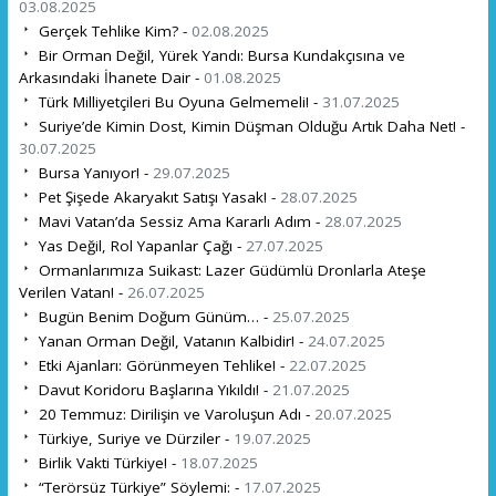
03.08.2025
Gerçek Tehlike Kim? -
02.08.2025
Bir Orman Değil, Yürek Yandı: Bursa Kundakçısına ve
Arkasındaki İhanete Dair -
01.08.2025
Türk Milliyetçileri Bu Oyuna Gelmemeli! -
31.07.2025
Suriye’de Kimin Dost, Kimin Düşman Olduğu Artık Daha Net! -
30.07.2025
Bursa Yanıyor! -
29.07.2025
Pet Şişede Akaryakıt Satışı Yasak! -
28.07.2025
Mavi Vatan’da Sessiz Ama Kararlı Adım -
28.07.2025
Yas Değil, Rol Yapanlar Çağı -
27.07.2025
Ormanlarımıza Suikast: Lazer Güdümlü Dronlarla Ateşe
Verilen Vatan! -
26.07.2025
Bugün Benim Doğum Günüm… -
25.07.2025
Yanan Orman Değil, Vatanın Kalbidir! -
24.07.2025
Etki Ajanları: Görünmeyen Tehlike! -
22.07.2025
Davut Koridoru Başlarına Yıkıldı! -
21.07.2025
20 Temmuz: Dirilişin ve Varoluşun Adı -
20.07.2025
Türkiye, Suriye ve Dürziler -
19.07.2025
Birlik Vakti Türkiye! -
18.07.2025
“Terörsüz Türkiye” Söylemi: -
17.07.2025