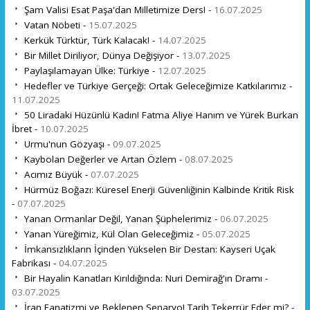
Şam Valisi Esat Paşa'dan Milletimize Ders! -
16.07.2025
Vatan Nöbeti -
15.07.2025
Kerkük Türktür, Türk Kalacak! -
14.07.2025
Bir Millet Diriliyor, Dünya Değişiyor -
13.07.2025
Paylaşılamayan Ülke: Türkiye -
12.07.2025
Hedefler ve Türkiye Gerçeği: Ortak Geleceğimize Katkılarımız -
11.07.2025
50 Liradaki Hüzünlü Kadın! Fatma Aliye Hanım ve Yürek Burkan
İbret -
10.07.2025
Urmu'nun Gözyaşı -
09.07.2025
Kaybolan Değerler ve Artan Özlem -
08.07.2025
Acımız Büyük -
07.07.2025
Hürmüz Boğazı: Küresel Enerji Güvenliğinin Kalbinde Kritik Risk
-
07.07.2025
Yanan Ormanlar Değil, Yanan Şüphelerimiz -
06.07.2025
Yanan Yüreğimiz, Kül Olan Geleceğimiz -
05.07.2025
İmkansızlıkların İçinden Yükselen Bir Destan: Kayseri Uçak
Fabrikası -
04.07.2025
Bir Hayalin Kanatları Kırıldığında: Nuri Demirağ'ın Dramı -
03.07.2025
İran Fanatizmi ve Beklenen Senaryo! Tarih Tekerrür Eder mi? -