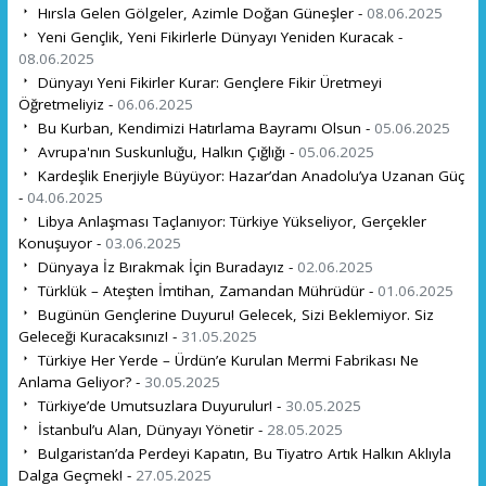
Hırsla Gelen Gölgeler, Azimle Doğan Güneşler -
08.06.2025
Yeni Gençlik, Yeni Fikirlerle Dünyayı Yeniden Kuracak -
08.06.2025
Dünyayı Yeni Fikirler Kurar: Gençlere Fikir Üretmeyi
Öğretmeliyiz -
06.06.2025
Bu Kurban, Kendimizi Hatırlama Bayramı Olsun -
05.06.2025
Avrupa'nın Suskunluğu, Halkın Çığlığı -
05.06.2025
Kardeşlik Enerjiyle Büyüyor: Hazar’dan Anadolu’ya Uzanan Güç
-
04.06.2025
Libya Anlaşması Taçlanıyor: Türkiye Yükseliyor, Gerçekler
Konuşuyor -
03.06.2025
Dünyaya İz Bırakmak İçin Buradayız -
02.06.2025
Türklük – Ateşten İmtihan, Zamandan Mührüdür -
01.06.2025
Bugünün Gençlerine Duyuru! Gelecek, Sizi Beklemiyor. Siz
Geleceği Kuracaksınız! -
31.05.2025
Türkiye Her Yerde – Ürdün’e Kurulan Mermi Fabrikası Ne
Anlama Geliyor? -
30.05.2025
Türkiye’de Umutsuzlara Duyurulur! -
30.05.2025
İstanbul’u Alan, Dünyayı Yönetir -
28.05.2025
Bulgaristan’da Perdeyi Kapatın, Bu Tiyatro Artık Halkın Aklıyla
Dalga Geçmek! -
27.05.2025