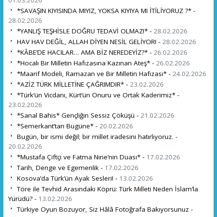
01.03.2026
*SAVAŞIN KIYISINDA MIYIZ, YOKSA KIYIYA MI İTİLİYORUZ ?* -
28.02.2026
*YANLIŞ TEŞHİSLE DOĞRU TEDAVİ OLMAZ!* -
28.02.2026
HAV HAV DEĞİL, ALLAH DİYEN NESİL GELİYOR! -
28.02.2026
*KÂBE’DE HACILAR… AMA BİZ NEREDEYİZ?* -
26.02.2026
*Hocalı Bir Milletin Hafızasına Kazınan Ateş* -
26.02.2026
*Maarif Modeli, Ramazan ve Bir Milletin Hafızası* -
24.02.2026
*AZİZ TÜRK MİLLETİNE ÇAĞRIMDIR* -
23.02.2026
*Türk’ün Vicdanı, Kürt’ün Onuru ve Ortak Kaderimiz* -
23.02.2026
*Sanal Bahis* Gençliğin Sessiz Çöküşü -
21.02.2026
*Semerkant’tan Bugüne* -
20.02.2026
Bugün, bir ismi değil; bir millet iradesini hatırlıyoruz. -
20.02.2026
*Mustafa Çiftçi ve Fatma Nine’nin Duası* -
17.02.2026
Tarih, Denge ve Egemenlik -
17.02.2026
Kosova’da Türk’ün Ayak Sesleri! -
13.02.2026
Töre ile Tevhid Arasındaki Köprü: Türk Milleti Neden İslam’la
Yürüdü? -
13.02.2026
Türkiye Oyun Bozuyor, Siz Hâlâ Fotoğrafa Bakıyorsunuz -