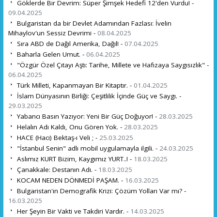
Göklerde Bir Devrim: Süper Şimşek Hedefi 12'den Vurdu! -
09.04.2025
Bulgaristan da bir Devlet Adamından Fazlası: İvelin
Mihaylov'un Sessiz Devrimi -
08.04.2025
Sıra ABD de Dağıl Amerika, Dağıl! -
07.04.2025
Baharla Gelen Umut. -
06.04.2025
"Özgür Özel Çıtayı Aştı: Tarihe, Millete ve Hafızaya Saygısızlık" -
06.04.2025
Türk Milleti, Kapanmayan Bir Kitaptır. -
01.04.2025
İslam Dünyasının Birliği: Çeşitlilik İçinde Güç ve Saygı. -
29.03.2025
Yabancı Basın Yazıyor: Yeni Bir Güç Doğuyor! -
28.03.2025
Helalın Adı Kaldı, Onu Gören Yok. -
28.03.2025
HACE (Hacı) Bektaş-ı Veli ; -
25.03.2025
"İstanbul Senin" adlı mobil uygulamayla ilgili. -
24.03.2025
Aslımız KURT Bizim, Kaygımız YURT..! -
18.03.2025
Çanakkale: Destanın Adı. -
18.03.2025
KOCAM NEDEN DÖNMEDİ PAŞAM. -
16.03.2025
Bulgaristan'ın Demografik Krizi: Çözüm Yolları Var mı? -
16.03.2025
Her Şeyin Bir Vakti ve Takdiri Vardır. -
14.03.2025