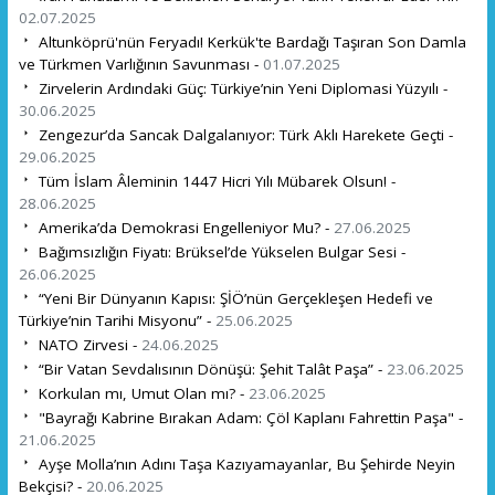
02.07.2025
Altunköprü'nün Feryadı! Kerkük'te Bardağı Taşıran Son Damla
ve Türkmen Varlığının Savunması -
01.07.2025
Zirvelerin Ardındaki Güç: Türkiye’nin Yeni Diplomasi Yüzyılı -
30.06.2025
Zengezur’da Sancak Dalgalanıyor: Türk Aklı Harekete Geçti -
29.06.2025
Tüm İslam Âleminin 1447 Hicri Yılı Mübarek Olsun! -
28.06.2025
Amerika’da Demokrasi Engelleniyor Mu? -
27.06.2025
Bağımsızlığın Fiyatı: Brüksel’de Yükselen Bulgar Sesi -
26.06.2025
“Yeni Bir Dünyanın Kapısı: ŞİÖ’nün Gerçekleşen Hedefi ve
Türkiye’nin Tarihi Misyonu” -
25.06.2025
NATO Zirvesi -
24.06.2025
“Bir Vatan Sevdalısının Dönüşü: Şehit Talât Paşa” -
23.06.2025
Korkulan mı, Umut Olan mı? -
23.06.2025
"Bayrağı Kabrine Bırakan Adam: Çöl Kaplanı Fahrettin Paşa" -
21.06.2025
Ayşe Molla’nın Adını Taşa Kazıyamayanlar, Bu Şehirde Neyin
Bekçisi? -
20.06.2025