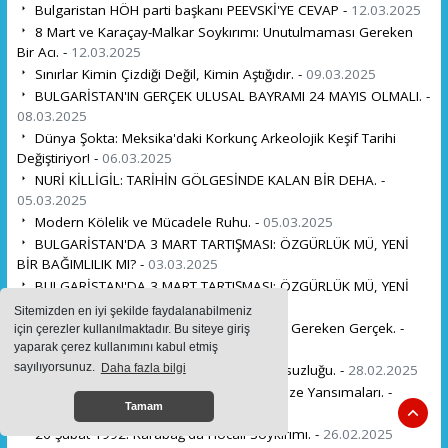
Bulgaristan HÖH parti başkanı PEEVSKİ'YE CEVAP -
12.03.2025
8 Mart ve Karaçay-Malkar Soykırımı: Unutulmaması Gereken
Bir Acı. -
12.03.2025
Sınırlar Kimin Çizdiği Değil, Kimin Aştığıdır. -
09.03.2025
BULGARİSTAN'IN GERÇEK ULUSAL BAYRAMI 24 MAYIS OLMALI. -
08.03.2025
Dünya Şokta: Meksika'daki Korkunç Arkeolojik Keşif Tarihi
Değiştiriyor! -
06.03.2025
NURİ KİLLİGİL: TARİHİN GÖLGESİNDE KALAN BİR DEHA. -
05.03.2025
Modern Kölelik ve Mücadele Ruhu. -
05.03.2025
BULGARİSTAN'DA 3 MART TARTIŞMASI: ÖZGÜRLÜK MÜ, YENİ
BİR BAĞIMLILIK MI? -
03.03.2025
BULGARİSTAN'DA 3 MART TARTIŞMASI: ÖZGÜRLÜK MÜ, YENİ
BİR BAĞIMLILIK MI? -
03.03.2025
Sitemizden en iyi şekilde faydalanabilmeniz
Batı'nın Emek Hırsızlığı ve Ders Almamız Gereken Gerçek. -
için çerezler kullanılmaktadır. Bu siteye giriş
02.03.2025
yaparak çerez kullanımını kabul etmiş
sayılıyorsunuz.
Daha fazla bilgi
İlahi Bilginin Işığı: Kur'an-ı Kerim'in Kusursuzluğu. -
28.02.2025
Osmanlı'da Dolunayın Gücü ve Günümüze Yansımaları. -
Tamam
27.02.2025
26 Şubat 1992: Karabağ'da Hocalı Soykırımı. -
26.02.2025