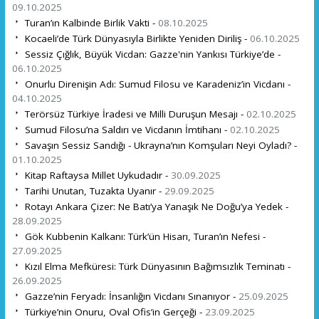
09.10.2025
Turan’ın Kalbinde Birlik Vakti -
08.10.2025
Kocaeli’de Türk Dünyasıyla Birlikte Yeniden Diriliş -
06.10.2025
Sessiz Çığlık, Büyük Vicdan: Gazze'nin Yankısı Türkiye’de -
06.10.2025
Onurlu Direnişin Adı: Sumud Filosu ve Karadeniz’in Vicdanı -
04.10.2025
Terörsüz Türkiye İradesi ve Milli Duruşun Mesajı -
02.10.2025
Sumud Filosu’na Saldırı ve Vicdanın İmtihanı -
02.10.2025
Savaşın Sessiz Sandığı - Ukrayna’nın Komşuları Neyi Oyladı? -
01.10.2025
Kitap Raftaysa Millet Uykudadır -
30.09.2025
Tarihi Unutan, Tuzakta Uyanır -
29.09.2025
Rotayı Ankara Çizer: Ne Batı’ya Yanaşık Ne Doğu’ya Yedek -
28.09.2025
Gök Kubbenin Kalkanı: Türk’ün Hisarı, Turan’ın Nefesi -
27.09.2025
Kızıl Elma Mefküresi: Türk Dünyasının Bağımsızlık Teminatı -
26.09.2025
Gazze’nin Feryadı: İnsanlığın Vicdanı Sınanıyor -
25.09.2025
Türkiye’nin Onuru, Oval Ofis’in Gerçeği -
23.09.2025