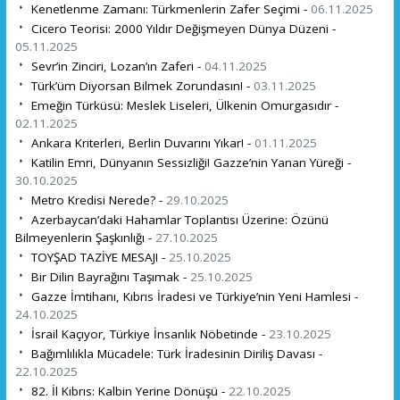
Kenetlenme Zamanı: Türkmenlerin Zafer Seçimi -
06.11.2025
Cicero Teorisi: 2000 Yıldır Değişmeyen Dünya Düzeni -
05.11.2025
Sevr’in Zinciri, Lozan’ın Zaferi -
04.11.2025
Türk’üm Diyorsan Bilmek Zorundasın! -
03.11.2025
Emeğin Türküsü: Meslek Liseleri, Ülkenin Omurgasıdır -
02.11.2025
Ankara Kriterleri, Berlin Duvarını Yıkar! -
01.11.2025
Katilin Emri, Dünyanın Sessizliği! Gazze’nin Yanan Yüreği -
30.10.2025
Metro Kredisi Nerede? -
29.10.2025
Azerbaycan’daki Hahamlar Toplantısı Üzerine: Özünü
Bilmeyenlerin Şaşkınlığı -
27.10.2025
TOYŞAD TAZİYE MESAJI -
25.10.2025
Bir Dilin Bayrağını Taşımak -
25.10.2025
Gazze İmtihanı, Kıbrıs İradesi ve Türkiye’nin Yeni Hamlesi -
24.10.2025
İsrail Kaçıyor, Türkiye İnsanlık Nöbetinde -
23.10.2025
Bağımlılıkla Mücadele: Türk İradesinin Diriliş Davası -
22.10.2025
82. İl Kıbrıs: Kalbin Yerine Dönüşü -
22.10.2025