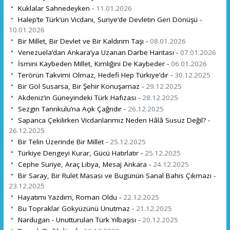
Kuklalar Sahnedeyken -
11.01.2026
Halep’te Türk’ün Vicdanı, Suriye’de Devletin Geri Dönüşü -
10.01.2026
Bir Millet, Bir Devlet ve Bir Kaldırım Taşı -
08.01.2026
Venezuela’dan Ankara’ya Uzanan Darbe Haritası -
07.01.2026
İsmini Kaybeden Millet, Kimliğini De Kaybeder -
06.01.2026
Terörün Takvimi Olmaz, Hedefi Hep Türkiye’dır -
30.12.2025
Bir Göl Susarsa, Bir Şehir Konuşamaz -
29.12.2025
Akdeniz’in Güneyindeki Türk Hafızası -
28.12.2025
Sezgin Tanrıkulu’na Açık Çağrıdır -
26.12.2025
Sapanca Çekilirken Vicdanlarımız Neden Hâlâ Susuz Değil? -
26.12.2025
Bir Telin Üzerinde Bir Millet -
25.12.2025
Türkiye Dengeyi Kurar, Gücü Hatırlatır -
25.12.2025
Cephe Suriye, Araç Libya, Mesaj Ankara -
24.12.2025
Bir Saray, Bir Rulet Masası ve Bugünün Sanal Bahis Çıkmazı -
23.12.2025
Hayatımı Yazdım, Roman Oldu -
22.12.2025
Bu Topraklar Gökyüzünü Unutmaz -
21.12.2025
Nardugan - Unutturulan Türk Yılbaşısı -
20.12.2025