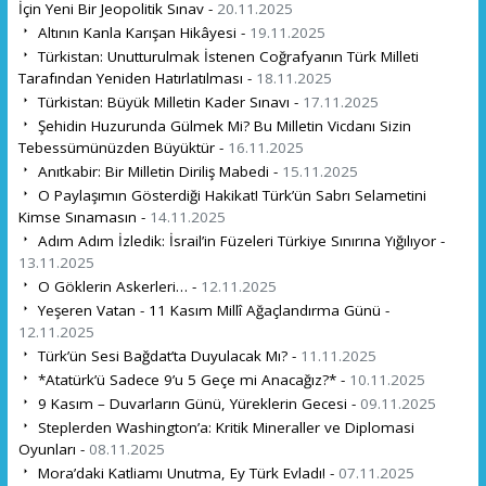
İçin Yeni Bir Jeopolitik Sınav -
20.11.2025
Altının Kanla Karışan Hikâyesi -
19.11.2025
Türkistan: Unutturulmak İstenen Coğrafyanın Türk Milleti
Tarafından Yeniden Hatırlatılması -
18.11.2025
Türkistan: Büyük Milletin Kader Sınavı -
17.11.2025
Şehidin Huzurunda Gülmek Mi? Bu Milletin Vicdanı Sizin
Tebessümünüzden Büyüktür -
16.11.2025
Anıtkabir: Bir Milletin Diriliş Mabedi -
15.11.2025
O Paylaşımın Gösterdiği Hakikat! Türk’ün Sabrı Selametini
Kimse Sınamasın -
14.11.2025
Adım Adım İzledik: İsrail’in Füzeleri Türkiye Sınırına Yığılıyor -
13.11.2025
O Göklerin Askerleri… -
12.11.2025
Yeşeren Vatan - 11 Kasım Millî Ağaçlandırma Günü -
12.11.2025
Türk’ün Sesi Bağdat’ta Duyulacak Mı? -
11.11.2025
*Atatürk’ü Sadece 9’u 5 Geçe mi Anacağız?* -
10.11.2025
9 Kasım – Duvarların Günü, Yüreklerin Gecesi -
09.11.2025
Steplerden Washington’a: Kritik Mineraller ve Diplomasi
Oyunları -
08.11.2025
Mora’daki Katliamı Unutma, Ey Türk Evladı! -
07.11.2025