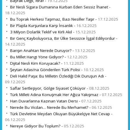
Bayrak Değil, İtiraf -
19.12.2025
Bir Nesli Sigara Dumanına Kurban Eden Sessiz İhanet -
18.12.2025
Bu Toprak Herkesi Taşımaz, Bazı Nesiller Taşır -
17.12.2025
Bir Plajda Kurşunlara Karşı İnsanlık -
16.12.2025
3 Milyon Dolarlık Teklif ve Kirli Akıl -
15.12.2025
Bir Genç Kayboluyorsa, Bir Ülke Sessizce İşgal Ediliyordur -
14.12.2025
Barışın Anahtarı Nerede Duruyor? -
13.12.2025
Bu Millet Hangi Yöne Gidiyor? -
12.12.2025
Dijital Nesli Kim Koruyacak? -
11.12.2025
Şeytan Adası’na Gönderilen Türk Polisi -
10.12.2025
Deli Halid Paşa: Bu Milletin Özlediği Dik Duruşun Adı -
09.12.2025
Saflar Sertleşiyor, Gölge Siyaset Çöküyor -
08.12.2025
Türk Milleti Adına Konuşmak Her Ağıza Yakışmaz -
07.12.2025
Han Duvarlarına Kazınan Vatan Dersi -
07.12.2025
Nerede Bu Vicdan… Nerede Bu Merhamet? -
06.12.2025
Türk Devletine Meydan Okuyan Büyükelçiye Net Cevap -
06.12.2025
Nereye Gidiyor Bu Toplum? -
05.12.2025