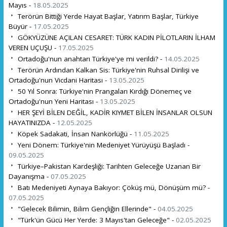
Mayıs -
18.05.2025
Terörün Bittiği Yerde Hayat Başlar, Yatırım Başlar, Türkiye
Büyür -
17.05.2025
GÖKYÜZÜNE AÇILAN CESARET: TÜRK KADIN PİLOTLARIN İLHAM
VEREN UÇUŞU -
17.05.2025
Ortadoğu'nun anahtarı Türkiye'ye mi verildi? -
14.05.2025
Terörün Ardından Kalkan Sis: Türkiye'nin Ruhsal Dirilişi ve
Ortadoğu'nun Vicdani Haritası -
13.05.2025
50 Yıl Sonra: Türkiye'nin Prangaları Kırdığı Dönemeç ve
Ortadoğu'nun Yeni Haritası -
13.05.2025
HER ŞEYİ BİLEN DEĞİL, KADİR KIYMET BİLEN İNSANLAR OLSUN
HAYATINIZDA -
12.05.2025
Köpek Sadakati, İnsan Nankörlüğü -
11.05.2025
Yeni Dönem: Türkiye'nin Medeniyet Yürüyüşü Başladı -
09.05.2025
Türkiye–Pakistan Kardeşliği: Tarihten Geleceğe Uzanan Bir
Dayanışma -
07.05.2025
Batı Medeniyeti Aynaya Bakıyor: Çöküş mü, Dönüşüm mü? -
07.05.2025
"Gelecek Bilimin, Bilim Gençliğin Ellerinde" -
04.05.2025
"Türk'ün Gücü Her Yerde: 3 Mayıs'tan Geleceğe" -
02.05.2025