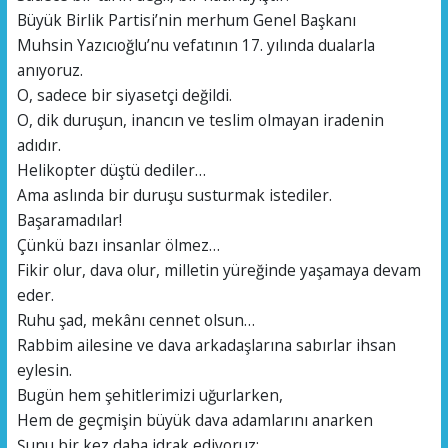
Büyük Birlik Partisi’nin merhum Genel Başkanı
Muhsin Yazıcıoğlu’nu vefatının 17. yılında dualarla
anıyoruz.
O, sadece bir siyasetçi değildi.
O, dik duruşun, inancın ve teslim olmayan iradenin
adıdır.
Helikopter düştü dediler…
Ama aslında bir duruşu susturmak istediler.
Başaramadılar!
Çünkü bazı insanlar ölmez…
Fikir olur, dava olur, milletin yüreğinde yaşamaya devam
eder.
Ruhu şad, mekânı cennet olsun…
Rabbim ailesine ve dava arkadaşlarına sabırlar ihsan
eylesin.
Bugün hem şehitlerimizi uğurlarken,
Hem de geçmişin büyük dava adamlarını anarken
Şunu bir kez daha idrak ediyoruz: