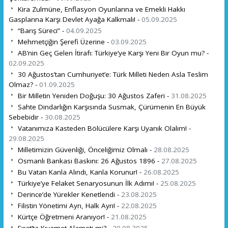
Kira Zulmüne, Enflasyon Oyunlarına ve Emekli Hakkı
Gasplarına Karşı Devlet Ayağa Kalkmalı! -
05.09.2025
“Barış Süreci” -
04.09.2025
Mehmetçiğin Şerefi Üzerine -
03.09.2025
AB’nin Geç Gelen İtirafı: Türkiye’ye Karşı Yeni Bir Oyun mu? -
02.09.2025
30 Ağustos’tan Cumhuriyet’e: Türk Milleti Neden Asla Teslim
Olmaz? -
01.09.2025
Bir Milletin Yeniden Doğuşu: 30 Ağustos Zaferi -
31.08.2025
Sahte Dindarlığın Karşısında Susmak, Çürümenin En Büyük
Sebebidir -
30.08.2025
Vatanımıza Kasteden Bölücülere Karşı Uyanık Olalım! -
29.08.2025
Milletimizin Güvenliği, Önceliğimiz Olmalı -
28.08.2025
Osmanlı Bankası Baskını: 26 Ağustos 1896 -
27.08.2025
Bu Vatan Kanla Alındı, Kanla Korunur! -
26.08.2025
Türkiye’ye Felaket Senaryosunun İlk Adımı! -
25.08.2025
Derince’de Yürekler Kenetlendi -
23.08.2025
Filistin Yönetimi Ayrı, Halk Ayrı! -
22.08.2025
Kürtçe Öğretmeni Aranıyor! -
21.08.2025