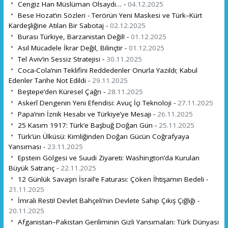
Cengiz Han Müslüman Olsaydı… -
04.12.2025
Bese Hozat’ın Sözleri - Terörün Yeni Maskesi ve Türk–Kürt
Kardeşliğine Atılan Bir Sabotaj -
02.12.2025
Burası Türkiye, Barzanistan Değil! -
01.12.2025
Asıl Mücadele İkrar Değil, Bilinçtir -
01.12.2025
Tel Aviv’in Sessiz Stratejisi -
30.11.2025
Coca-Cola’nın Teklifini Reddedenler Onurla Yazıldı; Kabul
Edenler Tarihe Not Edildi -
29.11.2025
Beştepe’den Küresel Çağrı -
28.11.2025
Askerî Dengenin Yeni Efendisi: Avuç İçi Teknoloji -
27.11.2025
Papa’nın İznik Hesabı ve Türkiye’ye Mesajı -
26.11.2025
25 Kasım 1917: Türk’e Başbuğ Doğan Gün -
25.11.2025
Türk’ün Ülküsü: Kimliğinden Doğan Gücün Coğrafyaya
Yansıması -
23.11.2025
Epstein Gölgesi ve Suudi Ziyareti: Washington’da Kurulan
Büyük Satranç -
22.11.2025
12 Günlük Savaşın İsrail’e Faturası: Çöken İhtişamın Bedeli -
21.11.2025
İmralı Resti! Devlet Bahçeli’nin Devlete Sahip Çıkış Çığlığı -
20.11.2025
Afganistan–Pakistan Geriliminin Gizli Yansımaları: Türk Dünyası