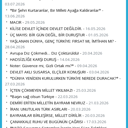
03.07.2026
*Bir Şehri Kurtaranlar, Bir Milleti Ayağa Kaldıranlar* -
13.06.2026
MACIR -
29.05.2026
KİLİSE DEVLET İÇİNDE DEVLET DEĞİLDİR. -
16.05.2026
ÜÇ MAYIS: BİR GÜN DEĞİL, BİR DURUŞTUR -
01.05.2026
YAŞLANAN DÜNYA, GENÇ TÜRKİYE: FIRSAT MI, İMTİHAN MI? -
28.04.2026
Avrupa Diz Çökmedi… Diz Çöktürüldü! -
20.04.2026
HADSİZLİĞE KARŞI DURUŞ -
14.04.2026
Noter: Güvence mi, Gizli Ortak mı?* -
09.04.2026
DEVLET AKLI SUSARSA, ELÇİLER KONUŞUR! -
03.04.2026
*DÜNYA YENİDEN KURULURKEN TÜRKİYE NEREDE DURACAK?* -
27.03.2026
İÇTEN ÇÖKMEYEN MİLLET YIKILMAZ! -
25.03.2026
*Başın sağ olsun Türkiye -
22.03.2026
DEMİRİ ERİTEN MİLLETİN BAYRAMI NEVRUZ -
21.03.2026
İRAN: UNUTULAN TÜRK ASIRLARI -
20.03.2026
BAYRAMLAR BİRLEŞİRSE, MİLLET DİRİLİR -
20.03.2026
ÇANAKKALE RUHU VE BUGÜNÜN ÇAĞRISI -
17.03.2026