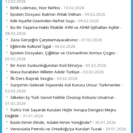
12.02.2026
Birlik Lokması, Hızır Nefesi -
10.02.2026
Epstein Dosyası: Batı’nın Ahlak İntiharı -
09.02.2026
Kılık Kıyafet Üzerinden Nefret Suçu -
09.02.2026
Bu Bir Yaşama Hakkı İhlalidir AYM ve AİHM İçtihatları Açıktır -
08.02.2026
Zaza Gerçeğini Çarpıtamayacaksınız -
07.02.2026
Eğitimde Kültürel İşgal -
06.02.2026
Epstein Dosyaları, Çığlıklar ve Osmanlı’nın Kırmızı Çizgisi -
05.02.2026
Bir Asrın Suskunluğundan Kızıl Elma’ya -
05.02.2026
Masa Kurabilen Milletin Adıdır Türkiye -
03.02.2026
İlk Ders Bayrak Sevgisi -
03.02.2026
Suriye’nin Gelecek İnşasında Asli Kurucu Unsur: Türkmenler -
02.02.2026
Silkelen Ey Türk Genci! Fetihle Övünüp Kökünü Unutma! -
01.02.2026
Türk’ü Yok Sayarak Kurulan Hiçbir Avrupa Dengesi Meşru
Değildir -
31.01.2026
Baskı Kimin Elinde, Adalet Kimin Yüreğinde? -
30.01.2026
Venezüela Petrolü ve Ortadoğu’ya Kurulan Tuzak -
29.01.2026