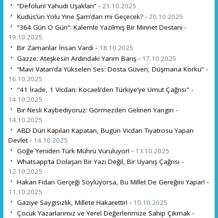
“Defolun! Yahudi Uşakları” -
21.10.2025
Kudüs’ün Yolu Yine Şam’dan mı Geçecek? -
20.10.2025
“364 Gün O Gün”: Kalemle Yazılmış Bir Minnet Destanı -
19.10.2025
Bir Zamanlar İnsan Vardı -
18.10.2025
Gazze: Ateşkesin Ardındaki Yarım Barış -
17.10.2025
“Mavi Vatan’da Yükselen Ses: Dosta Güven, Düşmana Korku” -
16.10.2025
"41 İrade, 1 Vicdan: Kocaeli’den Türkiye’ye Umut Çağrısı" -
14.10.2025
Bir Nesli Kaybediyoruz: Görmezden Gelinen Yangın -
14.10.2025
ABD Dün Kapıları Kapatan, Bugün Vicdan Tiyatrosu Yapan
Devlet -
14.10.2025
Göğe Yeniden Türk Mührü Vuruluyor! -
13.10.2025
Whatsapp’ta Dolaşan Bir Yazı Değil, Bir Uyanış Çağrısı -
12.10.2025
Hakan Fidan Gerçeği Söylüyorsa, Bu Millet De Gereğini Yapar! -
11.10.2025
Gaziye Saygısızlık, Millete Hakarettir! -
10.10.2025
Çocuk Yazarlarımız ve Yerel Değerlerimize Sahip Çıkmak -