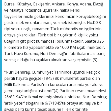
Bursa, Kütahya, Eskişehir, Ankara, Konya, Adana, Elazığ
ve Malatya rotasında uçurarak halka kendi
tayyarelerimizle göklerimizi kendimizin koruyabileceğini
göstermek ve onlara inanç vermek istemiştir. Nu.D.38
tipi yolcu ucağı, tamamen Türk mühendis ve işçilerinin
ortaya çıkardıkları Türk tipi bir uçaktır. 6 kişilik yolcu
ucağının çift pilot kumandası bulunmaktadır. Saatte 325
kilometre hız yapabilmekte ve 1000 KM uçabilmektedir.
Türk Hava Kurumu, Nuri Demirağ'ın fabrikalarına sipariş
vermiş olduğu bu uçakları almaktan vazgeçmiştir. (3)
"Nuri Demirağ, Cumhuriyet Tarihinde üçüncü kez çok
partili hayata geçişte (1945) ilk muhalefet partisi olan
Milli Kalkınma Partisi'nin kurucuları arasında yer aldı ve
genel başkanlığını üstlendi"(4) Partinin resmi muamelesi
26/8/1945'te ikmal edilmiş olmakla birlikte, Nuri Demirağ
'artik yeter' sloganı ile 6/7/1945'te ortaya atılmış ve bir
siyasi parti kurma teşebbüsüne fiilen o tarihte