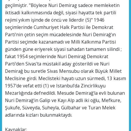
geçilmiştir. "Böylece Nuri Demirag sadece memleketin
iktisadi kalkınmasında değil, siyasi hayatta tek partili
rejimi yıkım işinde de öncü ve liderdir (5)" 1946
seçimlerinde Cumhuriyet Halk Partisi ile Demokrat
Parti'nin çetin seçim mücadelesinde Nuri Demirağ'ın
Partisi seçimde kazanamadı ve Milli Kalkınma Partisi
günden güne eriyerek siyasi sahadan tamamen silindi ;
fakat 1954 seçimlerinde Nuri Demirağ Demokrat
Parti'den Sivas'ta müstakil aday gösterildi ve Nuri
Demirağ bu suretle Sivas Mensubu olarak Büyük Millet
Meclisine girdi. Meclisteki hayatı uzun sürmedi, 13 kasım
1957'de vefat etti (1) ve Istanbul'da Zincirlikuyu
Mezarlığında defnedildi. Mesude Demirağ'la evli bulunan
Nuri Demirağ'in Galip ve Kayı Alp adli iki oğlu, Mefkure,
Şukufe, Süveyda, Suheyla, Gülbahar ve Turan Melek
adlarında kızları bulunmaktaydı.
Kaynaklar: