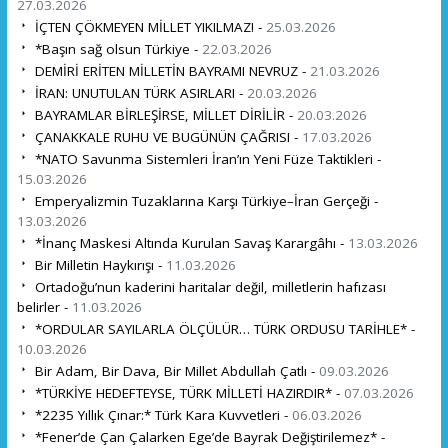
27.03.2026
İÇTEN ÇÖKMEYEN MİLLET YIKILMAZ! -
25.03.2026
*Başın sağ olsun Türkiye -
22.03.2026
DEMİRİ ERİTEN MİLLETİN BAYRAMI NEVRUZ -
21.03.2026
İRAN: UNUTULAN TÜRK ASIRLARI -
20.03.2026
BAYRAMLAR BİRLEŞİRSE, MİLLET DİRİLİR -
20.03.2026
ÇANAKKALE RUHU VE BUGÜNÜN ÇAĞRISI -
17.03.2026
*NATO Savunma Sistemleri İran’ın Yeni Füze Taktikleri -
15.03.2026
Emperyalizmin Tuzaklarına Karşı Türkiye–İran Gerçeği -
13.03.2026
*İnanç Maskesi Altında Kurulan Savaş Karargâhı -
13.03.2026
Bir Milletin Haykırışı -
11.03.2026
Ortadoğu’nun kaderini haritalar değil, milletlerin hafızası
belirler -
11.03.2026
*ORDULAR SAYILARLA ÖLÇÜLÜR… TÜRK ORDUSU TARİHLE* -
10.03.2026
Bir Adam, Bir Dava, Bir Millet Abdullah Çatlı -
09.03.2026
*TÜRKİYE HEDEFTEYSE, TÜRK MİLLETİ HAZIRDIR* -
07.03.2026
*2235 Yıllık Çınar:* Türk Kara Kuvvetleri -
06.03.2026
*Fener’de Çan Çalarken Ege’de Bayrak Değiştirilemez* -