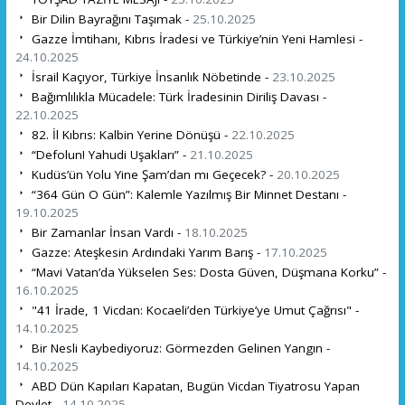
Bir Dilin Bayrağını Taşımak -
25.10.2025
Gazze İmtihanı, Kıbrıs İradesi ve Türkiye’nin Yeni Hamlesi -
24.10.2025
İsrail Kaçıyor, Türkiye İnsanlık Nöbetinde -
23.10.2025
Bağımlılıkla Mücadele: Türk İradesinin Diriliş Davası -
22.10.2025
82. İl Kıbrıs: Kalbin Yerine Dönüşü -
22.10.2025
“Defolun! Yahudi Uşakları” -
21.10.2025
Kudüs’ün Yolu Yine Şam’dan mı Geçecek? -
20.10.2025
“364 Gün O Gün”: Kalemle Yazılmış Bir Minnet Destanı -
19.10.2025
Bir Zamanlar İnsan Vardı -
18.10.2025
Gazze: Ateşkesin Ardındaki Yarım Barış -
17.10.2025
“Mavi Vatan’da Yükselen Ses: Dosta Güven, Düşmana Korku” -
16.10.2025
"41 İrade, 1 Vicdan: Kocaeli’den Türkiye’ye Umut Çağrısı" -
14.10.2025
Bir Nesli Kaybediyoruz: Görmezden Gelinen Yangın -
14.10.2025
ABD Dün Kapıları Kapatan, Bugün Vicdan Tiyatrosu Yapan
Devlet -
14.10.2025