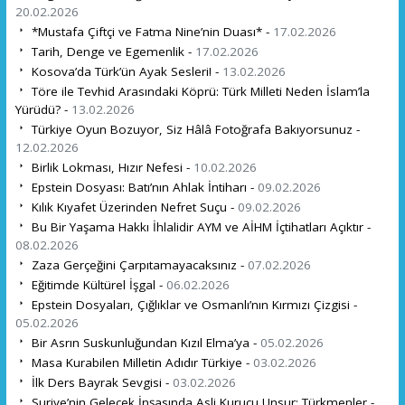
20.02.2026
*Mustafa Çiftçi ve Fatma Nine’nin Duası* -
17.02.2026
Tarih, Denge ve Egemenlik -
17.02.2026
Kosova’da Türk’ün Ayak Sesleri! -
13.02.2026
Töre ile Tevhid Arasındaki Köprü: Türk Milleti Neden İslam’la
Yürüdü? -
13.02.2026
Türkiye Oyun Bozuyor, Siz Hâlâ Fotoğrafa Bakıyorsunuz -
12.02.2026
Birlik Lokması, Hızır Nefesi -
10.02.2026
Epstein Dosyası: Batı’nın Ahlak İntiharı -
09.02.2026
Kılık Kıyafet Üzerinden Nefret Suçu -
09.02.2026
Bu Bir Yaşama Hakkı İhlalidir AYM ve AİHM İçtihatları Açıktır -
08.02.2026
Zaza Gerçeğini Çarpıtamayacaksınız -
07.02.2026
Eğitimde Kültürel İşgal -
06.02.2026
Epstein Dosyaları, Çığlıklar ve Osmanlı’nın Kırmızı Çizgisi -
05.02.2026
Bir Asrın Suskunluğundan Kızıl Elma’ya -
05.02.2026
Masa Kurabilen Milletin Adıdır Türkiye -
03.02.2026
İlk Ders Bayrak Sevgisi -
03.02.2026
Suriye’nin Gelecek İnşasında Asli Kurucu Unsur: Türkmenler -