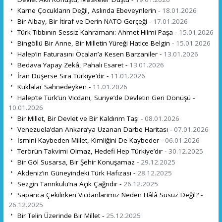
Karne Çocukların Değil, Aslında Ebeveynlerin -
18.01.2026
Bir Albay, Bir İtiraf ve Derin NATO Gerçeği -
17.01.2026
Türk Tıbbının Sessiz Kahramanı: Ahmet Hilmi Paşa -
15.01.2026
Bingöllü Bir Anne, Bir Milletin Yüreği Hatice Belgin -
15.01.2026
Halep’in Faturasını Öcalan’a Kesen Barzaniler -
13.01.2026
Bedava Yapay Zekâ, Pahalı Esaret -
13.01.2026
İran Düşerse Sıra Türkiye’dir -
11.01.2026
Kuklalar Sahnedeyken -
11.01.2026
Halep’te Türk’ün Vicdanı, Suriye’de Devletin Geri Dönüşü -
10.01.2026
Bir Millet, Bir Devlet ve Bir Kaldırım Taşı -
08.01.2026
Venezuela’dan Ankara’ya Uzanan Darbe Haritası -
07.01.2026
İsmini Kaybeden Millet, Kimliğini De Kaybeder -
06.01.2026
Terörün Takvimi Olmaz, Hedefi Hep Türkiye’dır -
30.12.2025
Bir Göl Susarsa, Bir Şehir Konuşamaz -
29.12.2025
Akdeniz’in Güneyindeki Türk Hafızası -
28.12.2025
Sezgin Tanrıkulu’na Açık Çağrıdır -
26.12.2025
Sapanca Çekilirken Vicdanlarımız Neden Hâlâ Susuz Değil? -
26.12.2025
Bir Telin Üzerinde Bir Millet -
25.12.2025