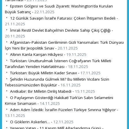
Epstein Gölgesi ve Suudi Ziyareti: Washington’da Kurulan
Büyük Satranç -
22.11.2025
12 Günlük Savaşın İsrail’e Faturası: Çöken İhtişamın Bedeli -
21.11.2025
İmralı Resti! Devlet Bahçeli’nin Devlete Sahip Çıkış Çığlığı -
20.11.2025
Afganistan–Pakistan Geriliminin Gizli Yansımaları: Türk Dünyası
İçin Yeni Bir Jeopolitik Sınav -
20.11.2025
Altının Kanla Karışan Hikâyesi -
19.11.2025
Türkistan: Unutturulmak İstenen Coğrafyanın Türk Milleti
Tarafından Yeniden Hatırlatılması -
18.11.2025
Türkistan: Büyük Milletin Kader Sınavı -
17.11.2025
Şehidin Huzurunda Gülmek Mi? Bu Milletin Vicdanı Sizin
Tebessümünüzden Büyüktür -
16.11.2025
Anıtkabir: Bir Milletin Diriliş Mabedi -
15.11.2025
O Paylaşımın Gösterdiği Hakikat! Türk’ün Sabrı Selametini
Kimse Sınamasın -
14.11.2025
Adım Adım İzledik: İsrail’in Füzeleri Türkiye Sınırına Yığılıyor -
13.11.2025
O Göklerin Askerleri… -
12.11.2025
Yeşeren Vatan - 11 Kasım Millî Ağaçlandırma Günü -