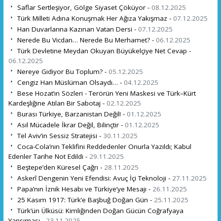
Saflar Sertleşiyor, Gölge Siyaset Çöküyor -
08.12.2025
Türk Milleti Adına Konuşmak Her Ağıza Yakışmaz -
07.12.2025
Han Duvarlarına Kazınan Vatan Dersi -
07.12.2025
Nerede Bu Vicdan… Nerede Bu Merhamet? -
06.12.2025
Türk Devletine Meydan Okuyan Büyükelçiye Net Cevap -
06.12.2025
Nereye Gidiyor Bu Toplum? -
05.12.2025
Cengiz Han Müslüman Olsaydı… -
04.12.2025
Bese Hozat’ın Sözleri - Terörün Yeni Maskesi ve Türk–Kürt
Kardeşliğine Atılan Bir Sabotaj -
02.12.2025
Burası Türkiye, Barzanistan Değil! -
01.12.2025
Asıl Mücadele İkrar Değil, Bilinçtir -
01.12.2025
Tel Aviv’in Sessiz Stratejisi -
30.11.2025
Coca-Cola’nın Teklifini Reddedenler Onurla Yazıldı; Kabul
Edenler Tarihe Not Edildi -
29.11.2025
Beştepe’den Küresel Çağrı -
28.11.2025
Askerî Dengenin Yeni Efendisi: Avuç İçi Teknoloji -
27.11.2025
Papa’nın İznik Hesabı ve Türkiye’ye Mesajı -
26.11.2025
25 Kasım 1917: Türk’e Başbuğ Doğan Gün -
25.11.2025
Türk’ün Ülküsü: Kimliğinden Doğan Gücün Coğrafyaya
Yansıması -
23.11.2025