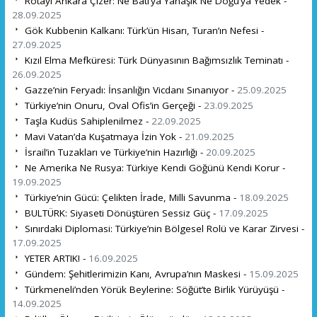
Rotayı Ankara Çizer: Ne Batı’ya Yanaşık Ne Doğu’ya Yedek -
28.09.2025
Gök Kubbenin Kalkanı: Türk’ün Hisarı, Turan’ın Nefesi -
27.09.2025
Kızıl Elma Mefküresi: Türk Dünyasının Bağımsızlık Teminatı -
26.09.2025
Gazze’nin Feryadı: İnsanlığın Vicdanı Sınanıyor -
25.09.2025
Türkiye’nin Onuru, Oval Ofis’in Gerçeği -
23.09.2025
Taşla Kudüs Sahiplenilmez -
22.09.2025
Mavi Vatan’da Kuşatmaya İzin Yok -
21.09.2025
İsrail’in Tuzakları ve Türkiye’nin Hazırlığı -
20.09.2025
Ne Amerika Ne Rusya: Türkiye Kendi Göğünü Kendi Korur -
19.09.2025
Türkiye’nin Gücü: Çelikten İrade, Milli Savunma -
18.09.2025
BULTÜRK: Siyaseti Dönüştüren Sessiz Güç -
17.09.2025
Sınırdaki Diplomasi: Türkiye’nin Bölgesel Rolü ve Karar Zirvesi -
17.09.2025
YETER ARTIK! -
16.09.2025
Gündem: Şehitlerimizin Kanı, Avrupa’nın Maskesi -
15.09.2025
Türkmeneli’nden Yörük Beylerine: Söğüt’te Birlik Yürüyüşü -
14.09.2025