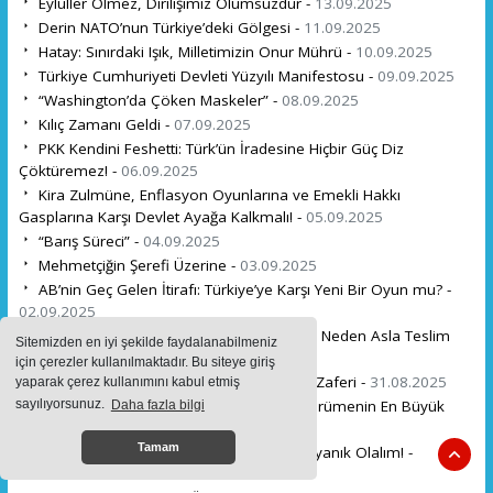
Eylüller Ölmez, Dirilişimiz Ölümsüzdür -
13.09.2025
Derin NATO’nun Türkiye’deki Gölgesi -
11.09.2025
Hatay: Sınırdaki Işık, Milletimizin Onur Mührü -
10.09.2025
Türkiye Cumhuriyeti Devleti Yüzyılı Manifestosu -
09.09.2025
“Washington’da Çöken Maskeler” -
08.09.2025
Kılıç Zamanı Geldi -
07.09.2025
PKK Kendini Feshetti: Türk’ün İradesine Hiçbir Güç Diz
Çöktüremez! -
06.09.2025
Kira Zulmüne, Enflasyon Oyunlarına ve Emekli Hakkı
Gasplarına Karşı Devlet Ayağa Kalkmalı! -
05.09.2025
“Barış Süreci” -
04.09.2025
Mehmetçiğin Şerefi Üzerine -
03.09.2025
AB’nin Geç Gelen İtirafı: Türkiye’ye Karşı Yeni Bir Oyun mu? -
02.09.2025
30 Ağustos’tan Cumhuriyet’e: Türk Milleti Neden Asla Teslim
Sitemizden en iyi şekilde faydalanabilmeniz
Olmaz? -
01.09.2025
için çerezler kullanılmaktadır. Bu siteye giriş
Bir Milletin Yeniden Doğuşu: 30 Ağustos Zaferi -
31.08.2025
yaparak çerez kullanımını kabul etmiş
Sahte Dindarlığın Karşısında Susmak, Çürümenin En Büyük
sayılıyorsunuz.
Daha fazla bilgi
Sebebidir -
30.08.2025
Tamam
Vatanımıza Kasteden Bölücülere Karşı Uyanık Olalım! -
29.08.2025