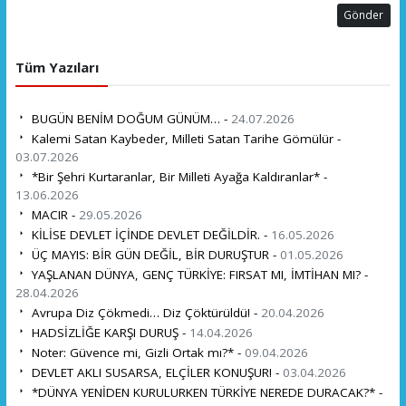
Gönder
Tüm Yazıları
BUGÜN BENİM DOĞUM GÜNÜM… -
24.07.2026
Kalemi Satan Kaybeder, Milleti Satan Tarihe Gömülür -
03.07.2026
*Bir Şehri Kurtaranlar, Bir Milleti Ayağa Kaldıranlar* -
13.06.2026
MACIR -
29.05.2026
KİLİSE DEVLET İÇİNDE DEVLET DEĞİLDİR. -
16.05.2026
ÜÇ MAYIS: BİR GÜN DEĞİL, BİR DURUŞTUR -
01.05.2026
YAŞLANAN DÜNYA, GENÇ TÜRKİYE: FIRSAT MI, İMTİHAN MI? -
28.04.2026
Avrupa Diz Çökmedi… Diz Çöktürüldü! -
20.04.2026
HADSİZLİĞE KARŞI DURUŞ -
14.04.2026
Noter: Güvence mi, Gizli Ortak mı?* -
09.04.2026
DEVLET AKLI SUSARSA, ELÇİLER KONUŞUR! -
03.04.2026
*DÜNYA YENİDEN KURULURKEN TÜRKİYE NEREDE DURACAK?* -