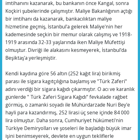
imtihanını kazanarak, bu bankanın önce Kangal, sonra
Koçkiri şubelerinde çalışmıştır. Maliye Bakanlığının açtığı
bir imtihanı da kazanarak, bankacılıktan maliye
hizmetine geçmiş, İstanbul'a gelerek Maliye'nin her
kademesinde seçkin bir memur olarak calışmış ve 1918-
1919 arasında 32-33 yaşlarında iken Maliye Müfettişi
olmuştur. Divriği ile alakasını kesmeyerek, İstanbul'da
Beşiktaş'a yerleşmiştir.
Kendi kaydına göre 56 altın (252 kağıt lira) birikmiş
parası ile sigara kagıtçılığına başlamış ve "Türk Zaferi"
adını verdiği bir sigara kağıdı çıkarmıştır. O acı ve karanlık
günlerde " Türk Zaferi Sigara Kağıdı" fevkalade rağbet
görmüş, o zamanki soyadı ile Mühürdarzade Nuri Bey'e
hayli para kazandırmış, 252 lirasi üç sene içinde 84 000
lira olmuştur. Daha sonra, Cumhuriyet hükümeti'nin
Türkiye Demiryolları ve şoseleri ile başladığı büyük imar
işini benimseyerek, devlete en uygun tekliflerle