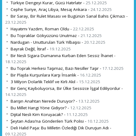
Türkiye Dengeyi Kurar, Gücü Hatırlatır -
25.12.2025
Cephe Suriye, Araç Libya, Mesaj Ankara -
24.12.2025
Bir Saray, Bir Rulet Masası ve Bugünün Sanal Bahis Çıkmazı -
23.12.2025
Hayatımı Yazdım, Roman Oldu -
22.12.2025
Bu Topraklar Gökyüzünü Unutmaz -
21.12.2025
Nardugan - Unutturulan Türk Yılbaşısı -
20.12.2025
Bayrak Değil, İtiraf -
19.12.2025
Bir Nesli Sigara Dumanına Kurban Eden Sessiz İhanet -
18.12.2025
Bu Toprak Herkesi Taşımaz, Bazı Nesiller Taşır -
17.12.2025
Bir Plajda Kurşunlara Karşı İnsanlık -
16.12.2025
3 Milyon Dolarlık Teklif ve Kirli Akıl -
15.12.2025
Bir Genç Kayboluyorsa, Bir Ülke Sessizce İşgal Ediliyordur -
14.12.2025
Barışın Anahtarı Nerede Duruyor? -
13.12.2025
Bu Millet Hangi Yöne Gidiyor? -
12.12.2025
Dijital Nesli Kim Koruyacak? -
11.12.2025
Şeytan Adası’na Gönderilen Türk Polisi -
10.12.2025
Deli Halid Paşa: Bu Milletin Özlediği Dik Duruşun Adı -
09.12.2025