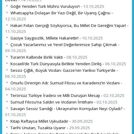
Göğe Yeniden Türk Mührü Vuruluyor! -
13.10.2025
Whatsapp’ta Dolaşan Bir Yazı Değil, Bir Uyanış Çağrısı -
12.10.2025
Hakan Fidan Gerçeği Söylüyorsa, Bu Millet De Gereğini Yapar! -
11.10.2025
Gaziye Saygısızlık, Millete Hakarettir! -
10.10.2025
Çocuk Yazarlarımız ve Yerel Değerlerimize Sahip Çıkmak -
09.10.2025
Turan’ın Kalbinde Birlik Vakti -
08.10.2025
Kocaeli’de Türk Dünyasıyla Birlikte Yeniden Diriliş -
06.10.2025
Sessiz Çığlık, Büyük Vicdan: Gazze'nin Yankısı Türkiye’de -
06.10.2025
Onurlu Direnişin Adı: Sumud Filosu ve Karadeniz’in Vicdanı -
04.10.2025
Terörsüz Türkiye İradesi ve Milli Duruşun Mesajı -
02.10.2025
Sumud Filosu’na Saldırı ve Vicdanın İmtihanı -
02.10.2025
Savaşın Sessiz Sandığı - Ukrayna’nın Komşuları Neyi Oyladı? -
01.10.2025
Kitap Raftaysa Millet Uykudadır -
30.09.2025
Tarihi Unutan, Tuzakta Uyanır -
29.09.2025