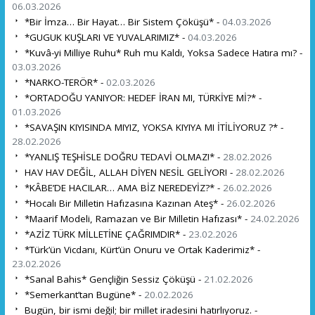
06.03.2026
*Bir İmza… Bir Hayat… Bir Sistem Çöküşü* -
04.03.2026
*GUGUK KUŞLARI VE YUVALARIMIZ* -
04.03.2026
*Kuvâ-yi Milliye Ruhu* Ruh mu Kaldı, Yoksa Sadece Hatıra mı? -
03.03.2026
*NARKO-TERÖR* -
02.03.2026
*ORTADOĞU YANIYOR: HEDEF İRAN MI, TÜRKİYE Mİ?* -
01.03.2026
*SAVAŞIN KIYISINDA MIYIZ, YOKSA KIYIYA MI İTİLİYORUZ ?* -
28.02.2026
*YANLIŞ TEŞHİSLE DOĞRU TEDAVİ OLMAZ!* -
28.02.2026
HAV HAV DEĞİL, ALLAH DİYEN NESİL GELİYOR! -
28.02.2026
*KÂBE’DE HACILAR… AMA BİZ NEREDEYİZ?* -
26.02.2026
*Hocalı Bir Milletin Hafızasına Kazınan Ateş* -
26.02.2026
*Maarif Modeli, Ramazan ve Bir Milletin Hafızası* -
24.02.2026
*AZİZ TÜRK MİLLETİNE ÇAĞRIMDIR* -
23.02.2026
*Türk’ün Vicdanı, Kürt’ün Onuru ve Ortak Kaderimiz* -
23.02.2026
*Sanal Bahis* Gençliğin Sessiz Çöküşü -
21.02.2026
*Semerkant’tan Bugüne* -
20.02.2026
Bugün, bir ismi değil; bir millet iradesini hatırlıyoruz. -