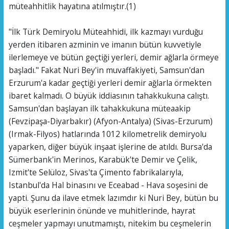
müteahhitlik hayatına atılmıştır.(1)
"İlk Türk Demiryolu Müteahhidi, ilk kazmayı vurduğu
yerden itibaren azminin ve imanın bütün kuvvetiyle
ilerlemeye ve bütün geçtiği yerleri, demir ağlarla örmeye
başladı." Fakat Nuri Bey'in muvaffakiyeti, Samsun'dan
Erzurum'a kadar geçtiği yerleri demir ağlarla örmekten
ibaret kalmadı. O büyük iddiasının tahakkukuna calıştı.
Samsun'dan başlayan ilk tahakkukuna müteaakip
(Fevzipaşa-Diyarbakır) (Afyon-Antalya) (Sivas-Erzurum)
(Irmak-Filyos) hatlarında 1012 kilometrelik demiryolu
yaparken, diğer büyük inşaat işlerine de atıldı. Bursa'da
Sümerbank'in Merinos, Karabük'te Demir ve Çelik,
Izmit'te Selüloz, Sivas'ta Çimento fabrikalarıyla,
Istanbul'da Hal binasını ve Eceabad - Hava soşesini de
yapti. Şunu da ilave etmek lazımdır ki Nuri Bey, bütün bu
büyük eserlerinin önünde ve muhitlerinde, hayrat
ceşmeler yapmayı unutmamıştı, nitekim bu ceşmelerin