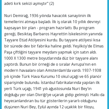
adeti kırk sekizi aşmıştır" (2)
Nuri Demirağ, 1936 yılında havacılık sanayiinin ilk
temellerini atmaya başladı. İlk iş olarak 10 yıllık devreyi
kapsayan bir plan - program hazırlattı. Bu program
gereği, Besiktaş Barbaros Hayrettin İskelesinin yanında
Tayyare Etüd Atölyesini kurdu. Bu tayyare atölyesi kısa
bir sürede dev bir fabrika haline geldi. Yeşilköy'de Elmas
Paşa çiftliğini tayyare meydanı yapmak için satın aldı.
1000 X 1300 metre boyutlarında düz bir tayyare alanı
yaptırdı. Bunun bir örneği de o sıralar Avrupa'nın en
modern havaalanı olan Amsterdam'da vardı. 1937-1938
yılı içinde Türk Hava Kurumu 10 okul uçaği ve 65 planör
siparişinde bulundu. İstanbul fabrikalarında yapılan ilk
yerli Türk uçağı, 1941 yılı ağustosunda Nuri Bey'in
doğduğu yer olan Divriği'ye uçarak gidip gelmişti. Halkı da
heyecanlandıran bu tür gösterilerin yararlı olduğunu
düşünen Nuri Bey, Eylül ayında 12 uçaklık bir filoyu,