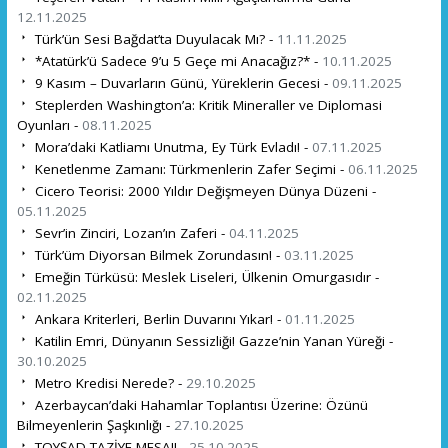
12.11.2025
Türk’ün Sesi Bağdat’ta Duyulacak Mı? -
11.11.2025
*Atatürk’ü Sadece 9’u 5 Geçe mi Anacağız?* -
10.11.2025
9 Kasım – Duvarların Günü, Yüreklerin Gecesi -
09.11.2025
Steplerden Washington’a: Kritik Mineraller ve Diplomasi
Oyunları -
08.11.2025
Mora’daki Katliamı Unutma, Ey Türk Evladı! -
07.11.2025
Kenetlenme Zamanı: Türkmenlerin Zafer Seçimi -
06.11.2025
Cicero Teorisi: 2000 Yıldır Değişmeyen Dünya Düzeni -
05.11.2025
Sevr’in Zinciri, Lozan’ın Zaferi -
04.11.2025
Türk’üm Diyorsan Bilmek Zorundasın! -
03.11.2025
Emeğin Türküsü: Meslek Liseleri, Ülkenin Omurgasıdır -
02.11.2025
Ankara Kriterleri, Berlin Duvarını Yıkar! -
01.11.2025
Katilin Emri, Dünyanın Sessizliği! Gazze’nin Yanan Yüreği -
30.10.2025
Metro Kredisi Nerede? -
29.10.2025
Azerbaycan’daki Hahamlar Toplantısı Üzerine: Özünü
Bilmeyenlerin Şaşkınlığı -
27.10.2025
TOYŞAD TAZİYE MESAJI -
25.10.2025