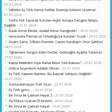
02.02.2026
Silkelen Ey Türk Genci! Fetihle Övünüp Kökünü Unutma! -
01.02.2026
Türk’ü Yok Sayarak Kurulan Hiçbir Avrupa Dengesi Meşru
Değildir -
31.01.2026
Baskı Kimin Elinde, Adalet Kimin Yüreğinde? -
30.01.2026
Venezüela Petrolü ve Ortadoğu’ya Kurulan Tuzak -
29.01.2026
Duam Sana, Öfkem İhanete: Canım Kardeşim Onur Şahbaz -
28.01.2026
Öğretmeni Sürgün Eden Devlet, Geleceğini Ayakta Tutamaz -
27.01.2026
Kapıyı Kilitledim Diye Rahat Mısın Türk Babası? -
25.01.2026
Hafıza Seçenlerin Adaleti Olmaz -
25.01.2026
Ey Türk Vatanın Hainleri, Bu Bayrak Sahipsiz Değildir! -
23.01.2026
Susturulamayan Türk Sözü -
22.01.2026
Ey Türk genci… -
22.01.2026
Bir İmza ile Çalınan Hayat 2 -
21.01.2026
Ay-Yıldıza Uzanan El Kırılsın! -
20.01.2026
Bir İmza ile Çalınan Hayat -
19.01.2026
Devlet Aklı Konuştu, Maskeler Düştü -
19.01.2026