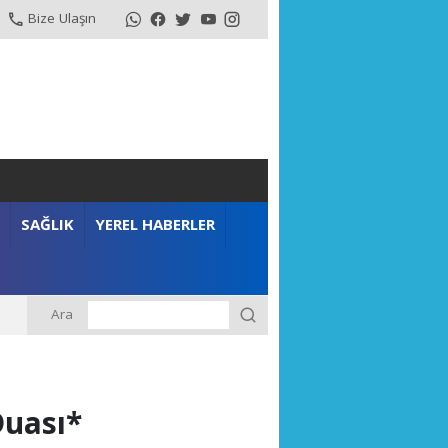
Bize Ulaşın
SAĞLIK
YEREL HABERLER
Ara
Duası*