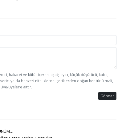
edici, hakaret ve küfür içeren, aşağılayıcı, küçük düşürücü, kaba,
 verici ya da benzeri niteliklerde içeriklerden doğan her türlü mali,
Üye/Üyeler’e aittir.
Gönder
ÜNÜM…
lleti Satan Tarihe Gömülür