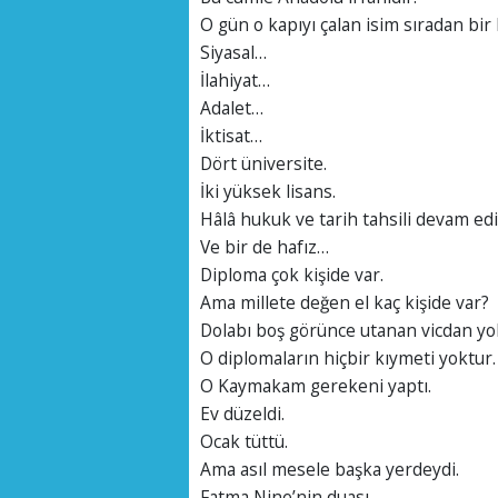
O gün o kapıyı çalan isim sıradan bir 
Siyasal…
İlahiyat…
Adalet…
İktisat…
Dört üniversite.
İki yüksek lisans.
Hâlâ hukuk ve tarih tahsili devam edi
Ve bir de hafız…
Diploma çok kişide var.
Ama millete değen el kaç kişide var?
Dolabı boş görünce utanan vicdan yo
O diplomaların hiçbir kıymeti yoktur.
O Kaymakam gerekeni yaptı.
Ev düzeldi.
Ocak tüttü.
Ama asıl mesele başka yerdeydi.
Fatma Nine’nin duası.