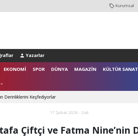
Kurumsal
raflar
Yazarlar
EKONOMİ
SPOR
DÜNYA
MAGAZİN
KÜLTÜR SANAT
n Derinliklerini Keşfediyorlar
17 Şubat 2026 - Salı
afa Çiftçi ve Fatma Nine’nin 