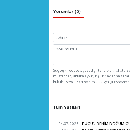
Yorumlar (0)
Suç teşkil edecek, yasadışı, tehditkar, rahatsız 
müstehcen, ahlaka aykırı, kişilik haklarına zarar
hukuki, cezai, idari sorumluluk içeriği gönderen 
Tüm Yazıları
24.07.2026 -
BUGÜN BENİM DOĞUM G
03.07.2026 -
Kalemi Satan Kaybeder, Mi