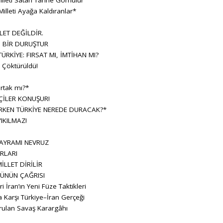
Milleti Ayağa Kaldıranlar*
LET DEĞİLDİR.
, BİR DURUŞTUR
RKİYE: FIRSAT MI, İMTİHAN MI?
Çöktürüldü!
rtak mı?*
ÇİLER KONUŞUR!
KEN TÜRKİYE NEREDE DURACAK?*
IKILMAZ!
BAYRAMI NEVRUZ
RLARI
İLLET DİRİLİR
ÜNÜN ÇAĞRISI
ran’ın Yeni Füze Taktikleri
 Karşı Türkiye–İran Gerçeği
rulan Savaş Karargâhı