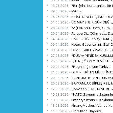
13.06.2026 -
*Bir Şehri Kurtaranlar, Bir 
29.05.2026 -
MACIR
16.05.2026 -
KİLİSE DEVLET İÇİNDE DEV
01.05.2026 -
ÜÇ MAYIS: BİR GÜN DEĞİL
28.04.2026 -
YAŞLANAN DÜNYA, GENÇ TÜ
20.04.2026 -
Avrupa Diz Çökmedi… Diz 
14.04.2026 -
HADSİZLİĞE KARŞI DURUŞ
09.04.2026 -
Noter: Güvence mi, Gizli O
03.04.2026 -
DEVLET AKLI SUSARSA, EL
27.03.2026 -
*DÜNYA YENİDEN KURULUR
25.03.2026 -
İÇTEN ÇÖKMEYEN MİLLET Y
22.03.2026 -
*Başın sağ olsun Türkiye
21.03.2026 -
DEMİRİ ERİTEN MİLLETİN 
20.03.2026 -
İRAN: UNUTULAN TÜRK ASI
20.03.2026 -
BAYRAMLAR BİRLEŞİRSE, M
17.03.2026 -
ÇANAKKALE RUHU VE BUG
15.03.2026 -
*NATO Savunma Sistemleri İ
13.03.2026 -
Emperyalizmin Tuzaklarına
13.03.2026 -
*İnanç Maskesi Altında Ku
11.03.2026 -
Bir Milletin Haykırışı