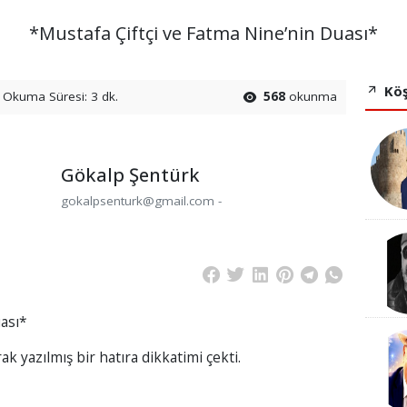
*Mustafa Çiftçi ve Fatma Nine’nin Duası*
Köş
Okuma Süresi: 3 dk.
568
okunma
Gökalp Şentürk
gokalpsenturk@gmail.com -
uası*
k yazılmış bir hatıra dikkatimi çekti.