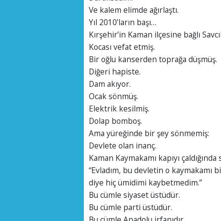
Ve kalem elimde ağırlaştı.
Yıl 2010’ların başı…
Kırşehir’in Kaman ilçesine bağlı Savc
Kocası vefat etmiş.
Bir oğlu kanserden toprağa düşmüş.
Diğeri hapiste.
Dam akıyor.
Ocak sönmüş.
Elektrik kesilmiş.
Dolap bomboş.
Ama yüreğinde bir şey sönmemiş:
Devlete olan inanç.
Kaman Kaymakamı kapıyı çaldığında söy
“Evladım, bu devletin o kaymakamı b
diye hiç ümidimi kaybetmedim.”
Bu cümle siyaset üstüdür.
Bu cümle parti üstüdür.
Bu cümle Anadolu irfanıdır.