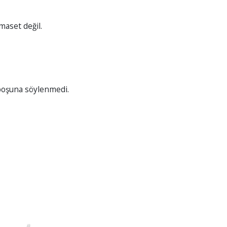
maset değil.
 boşuna söylenmedi.
#