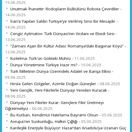
15.06.2025
Unutmak İhanettir: Rodopların Bülbülünü Robota Çevirdiler -
14.06.2025
İran’a Yapılan Saldırı Türkiye’ye Verilmiş Sinsi Bir Mesajdır -
14.06.2025
Cengiz Aytmatov: Türk Dünyası’nın Vicdanı ve Ebedi Sesi -
13.06.2025
“Zamanı Aşan Bir Kültür Adası: Romanya’daki Başpınar Köyü” -
12.06.2025
Kızılelma: Türk'ün Gökteki Mührü -
11.06.2025
Dünya Yönetimine Türkiye Hazır mı? -
10.06.2025
Türk Milletinin Dünya Üzerindeki Adalet ve Barışa Etkisi -
09.06.2025
Hırsla Gelen Gölgeler, Azimle Doğan Güneşler -
08.06.2025
Yeni Gençlik, Yeni Fikirlerle Dünyayı Yeniden Kuracak -
08.06.2025
Dünyayı Yeni Fikirler Kurar: Gençlere Fikir Üretmeyi
Öğretmeliyiz -
06.06.2025
Bu Kurban, Kendimizi Hatırlama Bayramı Olsun -
05.06.2025
Avrupa'nın Suskunluğu, Halkın Çığlığı -
05.06.2025
Kardeşlik Enerjiyle Büyüyor: Hazar’dan Anadolu’ya Uzanan Güç