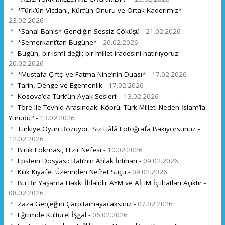
*Türk’ün Vicdanı, Kürt’ün Onuru ve Ortak Kaderimiz* -
23.02.2026
*Sanal Bahis* Gençliğin Sessiz Çöküşü -
21.02.2026
*Semerkant’tan Bugüne* -
20.02.2026
Bugün, bir ismi değil; bir millet iradesini hatırlıyoruz. -
20.02.2026
*Mustafa Çiftçi ve Fatma Nine’nin Duası* -
17.02.2026
Tarih, Denge ve Egemenlik -
17.02.2026
Kosova’da Türk’ün Ayak Sesleri! -
13.02.2026
Töre ile Tevhid Arasındaki Köprü: Türk Milleti Neden İslam’la
Yürüdü? -
13.02.2026
Türkiye Oyun Bozuyor, Siz Hâlâ Fotoğrafa Bakıyorsunuz -
12.02.2026
Birlik Lokması, Hızır Nefesi -
10.02.2026
Epstein Dosyası: Batı’nın Ahlak İntiharı -
09.02.2026
Kılık Kıyafet Üzerinden Nefret Suçu -
09.02.2026
Bu Bir Yaşama Hakkı İhlalidir AYM ve AİHM İçtihatları Açıktır -
08.02.2026
Zaza Gerçeğini Çarpıtamayacaksınız -
07.02.2026
Eğitimde Kültürel İşgal -
06.02.2026