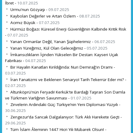
İbret -
10.07.2025
Urmu'nun Gözyaşı -
09.07.2025
Kaybolan Değerler ve Artan Özlem -
08.07.2025
Acımız Büyük -
07.07.2025
Hürmüz Boğazı: Küresel Enerji Güvenliğinin Kalbinde Kritik Risk
-
07.07.2025
Yanan Ormanlar Değil, Yanan Şüphelerimiz -
06.07.2025
Yanan Yüreğimiz, Kül Olan Geleceğimiz -
05.07.2025
İmkansızlıkların İçinden Yükselen Bir Destan: Kayseri Uçak
Fabrikası -
04.07.2025
Bir Hayalin Kanatları Kırıldığında: Nuri Demirağ'ın Dramı -
03.07.2025
İran Fanatizmi ve Beklenen Senaryo! Tarih Tekerrür Eder mi? -
02.07.2025
Altunköprü'nün Feryadı! Kerkük'te Bardağı Taşıran Son Damla
ve Türkmen Varlığının Savunması -
01.07.2025
Zirvelerin Ardındaki Güç: Türkiye’nin Yeni Diplomasi Yüzyılı -
30.06.2025
Zengezur’da Sancak Dalgalanıyor: Türk Aklı Harekete Geçti -
29.06.2025
Tüm İslam Âleminin 1447 Hicri Yılı Mübarek Olsun! -