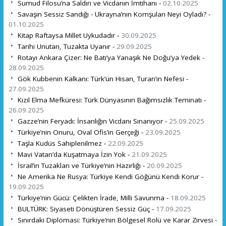
Sumud Filosu’na Saldırı ve Vicdanın İmtihanı -
02.10.2025
Savaşın Sessiz Sandığı - Ukrayna’nın Komşuları Neyi Oyladı? -
01.10.2025
Kitap Raftaysa Millet Uykudadır -
30.09.2025
Tarihi Unutan, Tuzakta Uyanır -
29.09.2025
Rotayı Ankara Çizer: Ne Batı’ya Yanaşık Ne Doğu’ya Yedek -
28.09.2025
Gök Kubbenin Kalkanı: Türk’ün Hisarı, Turan’ın Nefesi -
27.09.2025
Kızıl Elma Mefküresi: Türk Dünyasının Bağımsızlık Teminatı -
26.09.2025
Gazze’nin Feryadı: İnsanlığın Vicdanı Sınanıyor -
25.09.2025
Türkiye’nin Onuru, Oval Ofis’in Gerçeği -
23.09.2025
Taşla Kudüs Sahiplenilmez -
22.09.2025
Mavi Vatan’da Kuşatmaya İzin Yok -
21.09.2025
İsrail’in Tuzakları ve Türkiye’nin Hazırlığı -
20.09.2025
Ne Amerika Ne Rusya: Türkiye Kendi Göğünü Kendi Korur -
19.09.2025
Türkiye’nin Gücü: Çelikten İrade, Milli Savunma -
18.09.2025
BULTÜRK: Siyaseti Dönüştüren Sessiz Güç -
17.09.2025
Sınırdaki Diplomasi: Türkiye’nin Bölgesel Rolü ve Karar Zirvesi -