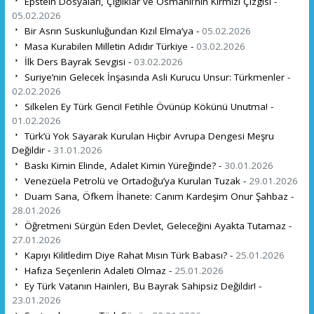
Epstein Dosyaları, Çığlıklar ve Osmanlı’nın Kırmızı Çizgisi -
05.02.2026
Bir Asrın Suskunluğundan Kızıl Elma’ya -
05.02.2026
Masa Kurabilen Milletin Adıdır Türkiye -
03.02.2026
İlk Ders Bayrak Sevgisi -
03.02.2026
Suriye’nin Gelecek İnşasında Asli Kurucu Unsur: Türkmenler -
02.02.2026
Silkelen Ey Türk Genci! Fetihle Övünüp Kökünü Unutma! -
01.02.2026
Türk’ü Yok Sayarak Kurulan Hiçbir Avrupa Dengesi Meşru
Değildir -
31.01.2026
Baskı Kimin Elinde, Adalet Kimin Yüreğinde? -
30.01.2026
Venezüela Petrolü ve Ortadoğu’ya Kurulan Tuzak -
29.01.2026
Duam Sana, Öfkem İhanete: Canım Kardeşim Onur Şahbaz -
28.01.2026
Öğretmeni Sürgün Eden Devlet, Geleceğini Ayakta Tutamaz -
27.01.2026
Kapıyı Kilitledim Diye Rahat Mısın Türk Babası? -
25.01.2026
Hafıza Seçenlerin Adaleti Olmaz -
25.01.2026
Ey Türk Vatanın Hainleri, Bu Bayrak Sahipsiz Değildir! -
23.01.2026