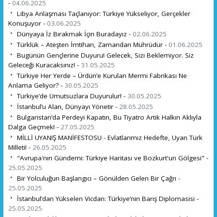
-
04.06.2025
Libya Anlaşması Taçlanıyor: Türkiye Yükseliyor, Gerçekler
Konuşuyor -
03.06.2025
Dünyaya İz Bırakmak İçin Buradayız -
02.06.2025
Türklük – Ateşten İmtihan, Zamandan Mührüdür -
01.06.2025
Bugünün Gençlerine Duyuru! Gelecek, Sizi Beklemiyor. Siz
Geleceği Kuracaksınız! -
31.05.2025
Türkiye Her Yerde – Ürdün’e Kurulan Mermi Fabrikası Ne
Anlama Geliyor? -
30.05.2025
Türkiye’de Umutsuzlara Duyurulur! -
30.05.2025
İstanbul’u Alan, Dünyayı Yönetir -
28.05.2025
Bulgaristan’da Perdeyi Kapatın, Bu Tiyatro Artık Halkın Aklıyla
Dalga Geçmek! -
27.05.2025
MİLLİ UYANIŞ MANİFESTOSU - Evlatlarımız Hedefte, Uyan Türk
Milleti! -
26.05.2025
"Avrupa'nın Gündemi: Türkiye Haritası ve Bozkurt'un Gölgesi" -
25.05.2025
Bir Yolculuğun Başlangıcı – Gönülden Gelen Bir Çağrı -
25.05.2025
İstanbul’dan Yükselen Vicdan: Türkiye’nin Barış Diplomasisi -
25.05.2025