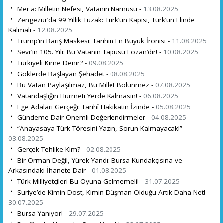
Mer'a: Milletin Nefesi, Vatanın Namusu -
13.08.2025
Zengezur’da 99 Yıllık Tuzak: Türk’ün Kapısı, Türk’ün Elinde
Kalmalı -
12.08.2025
Trump’ın Barış Maskesi: Tarihin En Büyük İronisi -
11.08.2025
Sevr’in 105. Yılı: Bu Vatanın Tapusu Lozan’dır! -
10.08.2025
Türkiyeli Kime Denir? -
09.08.2025
Göklerde Başlayan Şehadet -
08.08.2025
Bu Vatan Paylaşılmaz, Bu Millet Bölünmez -
07.08.2025
Vatandaşlığın Hürmeti Yerde Kalmasın! -
06.08.2025
Ege Adaları Gerçeği: Tarihî Hakikatin İzinde -
05.08.2025
Gündeme Dair Önemli Değerlendirmeler -
04.08.2025
“Anayasaya Türk Töresini Yazın, Sorun Kalmayacak!” -
03.08.2025
Gerçek Tehlike Kim? -
02.08.2025
Bir Orman Değil, Yürek Yandı: Bursa Kundakçısına ve
Arkasındaki İhanete Dair -
01.08.2025
Türk Milliyetçileri Bu Oyuna Gelmemeli! -
31.07.2025
Suriye’de Kimin Dost, Kimin Düşman Olduğu Artık Daha Net! -
30.07.2025
Bursa Yanıyor! -
29.07.2025