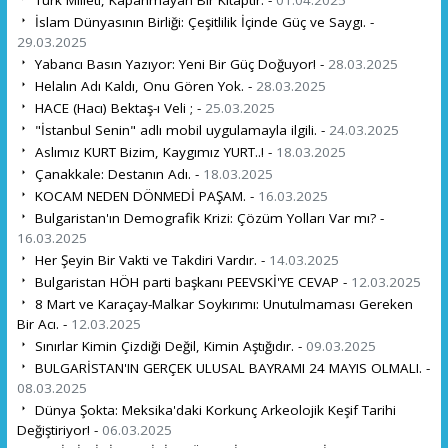
İslam Dünyasının Birliği: Çeşitlilik İçinde Güç ve Saygı. -
29.03.2025
Yabancı Basın Yazıyor: Yeni Bir Güç Doğuyor! -
28.03.2025
Helalın Adı Kaldı, Onu Gören Yok. -
28.03.2025
HACE (Hacı) Bektaş-ı Veli ; -
25.03.2025
"İstanbul Senin" adlı mobil uygulamayla ilgili. -
24.03.2025
Aslımız KURT Bizim, Kaygımız YURT..! -
18.03.2025
Çanakkale: Destanın Adı. -
18.03.2025
KOCAM NEDEN DÖNMEDİ PAŞAM. -
16.03.2025
Bulgaristan'ın Demografik Krizi: Çözüm Yolları Var mı? -
16.03.2025
Her Şeyin Bir Vakti ve Takdiri Vardır. -
14.03.2025
Bulgaristan HÖH parti başkanı PEEVSKİ'YE CEVAP -
12.03.2025
8 Mart ve Karaçay-Malkar Soykırımı: Unutulmaması Gereken
Bir Acı. -
12.03.2025
Sınırlar Kimin Çizdiği Değil, Kimin Aştığıdır. -
09.03.2025
BULGARİSTAN'IN GERÇEK ULUSAL BAYRAMI 24 MAYIS OLMALI. -
08.03.2025
Dünya Şokta: Meksika'daki Korkunç Arkeolojik Keşif Tarihi
Değiştiriyor! -
06.03.2025