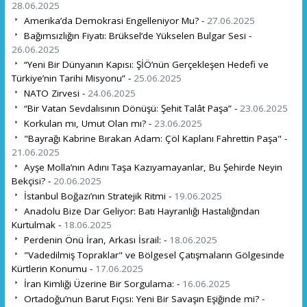
28.06.2025
Amerika’da Demokrasi Engelleniyor Mu? -
27.06.2025
Bağımsızlığın Fiyatı: Brüksel’de Yükselen Bulgar Sesi -
26.06.2025
“Yeni Bir Dünyanın Kapısı: ŞİÖ’nün Gerçekleşen Hedefi ve
Türkiye’nin Tarihi Misyonu” -
25.06.2025
NATO Zirvesi -
24.06.2025
“Bir Vatan Sevdalısının Dönüşü: Şehit Talât Paşa” -
23.06.2025
Korkulan mı, Umut Olan mı? -
23.06.2025
"Bayrağı Kabrine Bırakan Adam: Çöl Kaplanı Fahrettin Paşa" -
21.06.2025
Ayşe Molla’nın Adını Taşa Kazıyamayanlar, Bu Şehirde Neyin
Bekçisi? -
20.06.2025
İstanbul Boğazı’nın Stratejik Ritmi -
19.06.2025
Anadolu Bize Dar Geliyor: Batı Hayranlığı Hastalığından
Kurtulmak -
18.06.2025
Perdenin Önü İran, Arkası İsrail: -
18.06.2025
"Vadedilmiş Topraklar" ve Bölgesel Çatışmaların Gölgesinde
Kürtlerin Konumu -
17.06.2025
İran Kimliği Üzerine Bir Sorgulama: -
16.06.2025
Ortadoğu’nun Barut Fıçısı: Yeni Bir Savaşın Eşiğinde mi? -