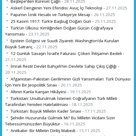
Beştepe’den Küresel Çağrı -
28.11.2025
Askerî Dengenin Yeni Efendisi: Avuç İçi Teknoloji -
27.11.2025
Papa’nın İznik Hesabı ve Türkiye’ye Mesajı -
26.11.2025
25 Kasım 1917: Türk’e Başbuğ Doğan Gün -
25.11.2025
Türk’ün Ülküsü: Kimliğinden Doğan Gücün Coğrafyaya
Yansıması -
23.11.2025
Epstein Gölgesi ve Suudi Ziyareti: Washington’da Kurulan
Büyük Satranç -
22.11.2025
12 Günlük Savaşın İsrail’e Faturası: Çöken İhtişamın Bedeli -
21.11.2025
İmralı Resti! Devlet Bahçeli’nin Devlete Sahip Çıkış Çığlığı -
20.11.2025
Afganistan–Pakistan Geriliminin Gizli Yansımaları: Türk Dünyası
İçin Yeni Bir Jeopolitik Sınav -
20.11.2025
Altının Kanla Karışan Hikâyesi -
19.11.2025
Türkistan: Unutturulmak İstenen Coğrafyanın Türk Milleti
Tarafından Yeniden Hatırlatılması -
18.11.2025
Türkistan: Büyük Milletin Kader Sınavı -
17.11.2025
Şehidin Huzurunda Gülmek Mi? Bu Milletin Vicdanı Sizin
Tebessümünüzden Büyüktür -
16.11.2025
Anıtkabir: Bir Milletin Diriliş Mabedi -
15.11.2025