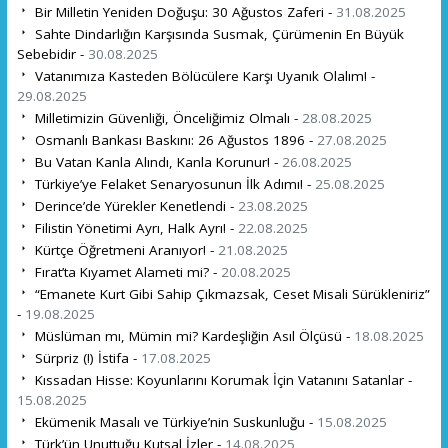
Bir Milletin Yeniden Doğuşu: 30 Ağustos Zaferi -
31.08.2025
Sahte Dindarlığın Karşısında Susmak, Çürümenin En Büyük
Sebebidir -
30.08.2025
Vatanımıza Kasteden Bölücülere Karşı Uyanık Olalım! -
29.08.2025
Milletimizin Güvenliği, Önceliğimiz Olmalı -
28.08.2025
Osmanlı Bankası Baskını: 26 Ağustos 1896 -
27.08.2025
Bu Vatan Kanla Alındı, Kanla Korunur! -
26.08.2025
Türkiye’ye Felaket Senaryosunun İlk Adımı! -
25.08.2025
Derince’de Yürekler Kenetlendi -
23.08.2025
Filistin Yönetimi Ayrı, Halk Ayrı! -
22.08.2025
Kürtçe Öğretmeni Aranıyor! -
21.08.2025
Fırat’ta Kıyamet Alameti mi? -
20.08.2025
“Emanete Kurt Gibi Sahip Çıkmazsak, Ceset Misali Sürükleniriz”
-
19.08.2025
Müslüman mı, Mümin mi? Kardeşliğin Asıl Ölçüsü -
18.08.2025
Sürpriz (!) İstifa -
17.08.2025
Kıssadan Hisse: Koyunlarını Korumak İçin Vatanını Satanlar -
15.08.2025
Ekümenik Masalı ve Türkiye’nin Suskunluğu -
15.08.2025
Türk’ün Unuttuğu Kutsal İzler -
14.08.2025