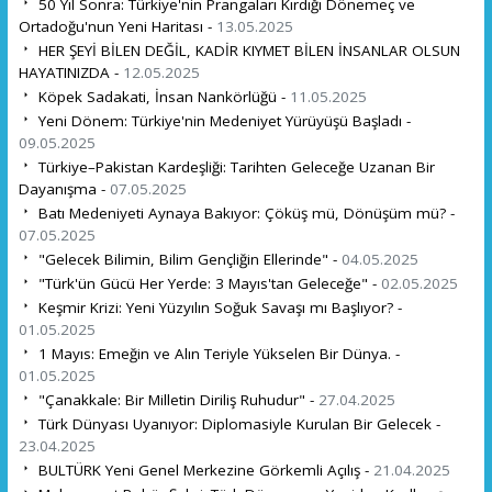
50 Yıl Sonra: Türkiye'nin Prangaları Kırdığı Dönemeç ve
Ortadoğu'nun Yeni Haritası -
13.05.2025
HER ŞEYİ BİLEN DEĞİL, KADİR KIYMET BİLEN İNSANLAR OLSUN
HAYATINIZDA -
12.05.2025
Köpek Sadakati, İnsan Nankörlüğü -
11.05.2025
Yeni Dönem: Türkiye'nin Medeniyet Yürüyüşü Başladı -
09.05.2025
Türkiye–Pakistan Kardeşliği: Tarihten Geleceğe Uzanan Bir
Dayanışma -
07.05.2025
Batı Medeniyeti Aynaya Bakıyor: Çöküş mü, Dönüşüm mü? -
07.05.2025
"Gelecek Bilimin, Bilim Gençliğin Ellerinde" -
04.05.2025
"Türk'ün Gücü Her Yerde: 3 Mayıs'tan Geleceğe" -
02.05.2025
Keşmir Krizi: Yeni Yüzyılın Soğuk Savaşı mı Başlıyor? -
01.05.2025
1 Mayıs: Emeğin ve Alın Teriyle Yükselen Bir Dünya. -
01.05.2025
"Çanakkale: Bir Milletin Diriliş Ruhudur" -
27.04.2025
Türk Dünyası Uyanıyor: Diplomasiyle Kurulan Bir Gelecek -
23.04.2025
BULTÜRK Yeni Genel Merkezine Görkemli Açılış -
21.04.2025