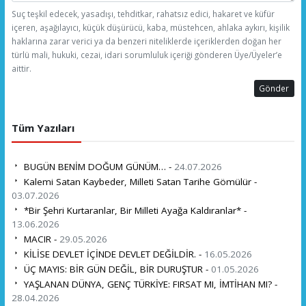
Suç teşkil edecek, yasadışı, tehditkar, rahatsız edici, hakaret ve küfür
içeren, aşağılayıcı, küçük düşürücü, kaba, müstehcen, ahlaka aykırı, kişilik
haklarına zarar verici ya da benzeri niteliklerde içeriklerden doğan her
türlü mali, hukuki, cezai, idari sorumluluk içeriği gönderen Üye/Üyeler’e
aittir.
Gönder
Tüm Yazıları
BUGÜN BENİM DOĞUM GÜNÜM… -
24.07.2026
Kalemi Satan Kaybeder, Milleti Satan Tarihe Gömülür -
03.07.2026
*Bir Şehri Kurtaranlar, Bir Milleti Ayağa Kaldıranlar* -
13.06.2026
MACIR -
29.05.2026
KİLİSE DEVLET İÇİNDE DEVLET DEĞİLDİR. -
16.05.2026
ÜÇ MAYIS: BİR GÜN DEĞİL, BİR DURUŞTUR -
01.05.2026
YAŞLANAN DÜNYA, GENÇ TÜRKİYE: FIRSAT MI, İMTİHAN MI? -
28.04.2026