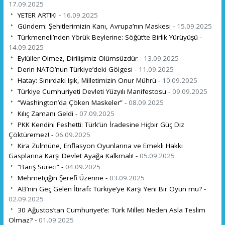
17.09.2025
YETER ARTIK! -
16.09.2025
Gündem: Şehitlerimizin Kanı, Avrupa’nın Maskesi -
15.09.2025
Türkmeneli’nden Yörük Beylerine: Söğüt’te Birlik Yürüyüşü -
14.09.2025
Eylüller Ölmez, Dirilişimiz Ölümsüzdür -
13.09.2025
Derin NATO’nun Türkiye’deki Gölgesi -
11.09.2025
Hatay: Sınırdaki Işık, Milletimizin Onur Mührü -
10.09.2025
Türkiye Cumhuriyeti Devleti Yüzyılı Manifestosu -
09.09.2025
“Washington’da Çöken Maskeler” -
08.09.2025
Kılıç Zamanı Geldi -
07.09.2025
PKK Kendini Feshetti: Türk’ün İradesine Hiçbir Güç Diz
Çöktüremez! -
06.09.2025
Kira Zulmüne, Enflasyon Oyunlarına ve Emekli Hakkı
Gasplarına Karşı Devlet Ayağa Kalkmalı! -
05.09.2025
“Barış Süreci” -
04.09.2025
Mehmetçiğin Şerefi Üzerine -
03.09.2025
AB’nin Geç Gelen İtirafı: Türkiye’ye Karşı Yeni Bir Oyun mu? -
02.09.2025
30 Ağustos’tan Cumhuriyet’e: Türk Milleti Neden Asla Teslim
Olmaz? -
01.09.2025