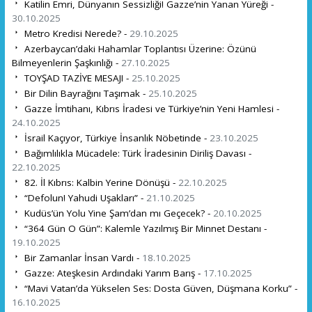
Katilin Emri, Dünyanın Sessizliği! Gazze’nin Yanan Yüreği -
30.10.2025
Metro Kredisi Nerede? -
29.10.2025
Azerbaycan’daki Hahamlar Toplantısı Üzerine: Özünü
Bilmeyenlerin Şaşkınlığı -
27.10.2025
TOYŞAD TAZİYE MESAJI -
25.10.2025
Bir Dilin Bayrağını Taşımak -
25.10.2025
Gazze İmtihanı, Kıbrıs İradesi ve Türkiye’nin Yeni Hamlesi -
24.10.2025
İsrail Kaçıyor, Türkiye İnsanlık Nöbetinde -
23.10.2025
Bağımlılıkla Mücadele: Türk İradesinin Diriliş Davası -
22.10.2025
82. İl Kıbrıs: Kalbin Yerine Dönüşü -
22.10.2025
“Defolun! Yahudi Uşakları” -
21.10.2025
Kudüs’ün Yolu Yine Şam’dan mı Geçecek? -
20.10.2025
“364 Gün O Gün”: Kalemle Yazılmış Bir Minnet Destanı -
19.10.2025
Bir Zamanlar İnsan Vardı -
18.10.2025
Gazze: Ateşkesin Ardındaki Yarım Barış -
17.10.2025
“Mavi Vatan’da Yükselen Ses: Dosta Güven, Düşmana Korku” -
16.10.2025