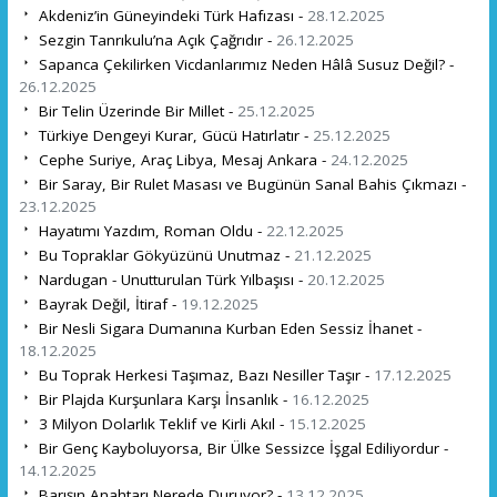
Akdeniz’in Güneyindeki Türk Hafızası -
28.12.2025
Sezgin Tanrıkulu’na Açık Çağrıdır -
26.12.2025
Sapanca Çekilirken Vicdanlarımız Neden Hâlâ Susuz Değil? -
26.12.2025
Bir Telin Üzerinde Bir Millet -
25.12.2025
Türkiye Dengeyi Kurar, Gücü Hatırlatır -
25.12.2025
Cephe Suriye, Araç Libya, Mesaj Ankara -
24.12.2025
Bir Saray, Bir Rulet Masası ve Bugünün Sanal Bahis Çıkmazı -
23.12.2025
Hayatımı Yazdım, Roman Oldu -
22.12.2025
Bu Topraklar Gökyüzünü Unutmaz -
21.12.2025
Nardugan - Unutturulan Türk Yılbaşısı -
20.12.2025
Bayrak Değil, İtiraf -
19.12.2025
Bir Nesli Sigara Dumanına Kurban Eden Sessiz İhanet -
18.12.2025
Bu Toprak Herkesi Taşımaz, Bazı Nesiller Taşır -
17.12.2025
Bir Plajda Kurşunlara Karşı İnsanlık -
16.12.2025
3 Milyon Dolarlık Teklif ve Kirli Akıl -
15.12.2025
Bir Genç Kayboluyorsa, Bir Ülke Sessizce İşgal Ediliyordur -
14.12.2025
Barışın Anahtarı Nerede Duruyor? -
13.12.2025