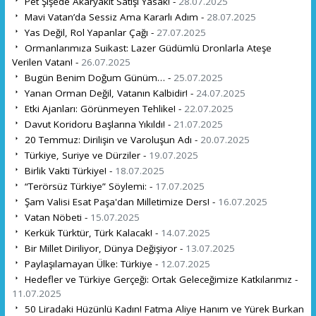
Pet Şişede Akaryakıt Satışı Yasak! -
28.07.2025
Mavi Vatan’da Sessiz Ama Kararlı Adım -
28.07.2025
Yas Değil, Rol Yapanlar Çağı -
27.07.2025
Ormanlarımıza Suikast: Lazer Güdümlü Dronlarla Ateşe
Verilen Vatan! -
26.07.2025
Bugün Benim Doğum Günüm… -
25.07.2025
Yanan Orman Değil, Vatanın Kalbidir! -
24.07.2025
Etki Ajanları: Görünmeyen Tehlike! -
22.07.2025
Davut Koridoru Başlarına Yıkıldı! -
21.07.2025
20 Temmuz: Dirilişin ve Varoluşun Adı -
20.07.2025
Türkiye, Suriye ve Dürziler -
19.07.2025
Birlik Vakti Türkiye! -
18.07.2025
“Terörsüz Türkiye” Söylemi: -
17.07.2025
Şam Valisi Esat Paşa'dan Milletimize Ders! -
16.07.2025
Vatan Nöbeti -
15.07.2025
Kerkük Türktür, Türk Kalacak! -
14.07.2025
Bir Millet Diriliyor, Dünya Değişiyor -
13.07.2025
Paylaşılamayan Ülke: Türkiye -
12.07.2025
Hedefler ve Türkiye Gerçeği: Ortak Geleceğimize Katkılarımız -
11.07.2025
50 Liradaki Hüzünlü Kadın! Fatma Aliye Hanım ve Yürek Burkan