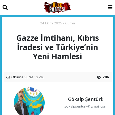
24 Ekim 2025 - Cuma
Gazze İmtihanı, Kıbrıs
İradesi ve Türkiye’nin
Yeni Hamlesi
Okuma Süresi: 2 dk.
286
Gökalp Şentürk
gokalpsenturk@gmail.com