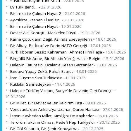
Susturulamayan Türk Sözü -
22.01.2026
Ey Türk genci… -
22.01.2026
Bir İmza ile Çalınan Hayat 2 -
21.01.2026
Ay-Yıldıza Uzanan El Kırılsın! -
20.01.2026
Bir İmza ile Çalınan Hayat -
19.01.2026
Devlet Aklı Konuştu, Maskeler Düştü -
19.01.2026
Karne Çocukların Değil, Aslında Ebeveynlerin -
18.01.2026
Bir Albay, Bir İtiraf ve Derin NATO Gerçeği -
17.01.2026
Türk Tıbbının Sessiz Kahramanı: Ahmet Hilmi Paşa -
15.01.2026
Bingöllü Bir Anne, Bir Milletin Yüreği Hatice Belgin -
15.01.2026
Halep’in Faturasını Öcalan’a Kesen Barzaniler -
13.01.2026
Bedava Yapay Zekâ, Pahalı Esaret -
13.01.2026
İran Düşerse Sıra Türkiye’dir -
11.01.2026
Kuklalar Sahnedeyken -
11.01.2026
Halep’te Türk’ün Vicdanı, Suriye’de Devletin Geri Dönüşü -
10.01.2026
Bir Millet, Bir Devlet ve Bir Kaldırım Taşı -
08.01.2026
Venezuela’dan Ankara’ya Uzanan Darbe Haritası -
07.01.2026
İsmini Kaybeden Millet, Kimliğini De Kaybeder -
06.01.2026
Terörün Takvimi Olmaz, Hedefi Hep Türkiye’dır -
30.12.2025
Bir Göl Susarsa, Bir Şehir Konuşamaz -
29.12.2025