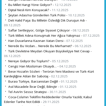
Bu Millet Hangi Yöne Gidiyor? -
12.12.2025
Dijital Nesli Kim Koruyacak? -
11.12.2025
Şeytan Adası’na Gönderilen Türk Polisi -
10.12.2025
Deli Halid Paşa: Bu Milletin Özlediği Dik Duruşun Adı -
09.12.2025
Saflar Sertleşiyor, Gölge Siyaset Çöküyor -
08.12.2025
Türk Milleti Adına Konuşmak Her Ağıza Yakışmaz -
07.12.2025
Han Duvarlarına Kazınan Vatan Dersi -
07.12.2025
Nerede Bu Vicdan… Nerede Bu Merhamet? -
06.12.2025
Türk Devletine Meydan Okuyan Büyükelçiye Net Cevap -
06.12.2025
Nereye Gidiyor Bu Toplum? -
05.12.2025
Cengiz Han Müslüman Olsaydı… -
04.12.2025
Bese Hozat’ın Sözleri - Terörün Yeni Maskesi ve Türk–Kürt
Kardeşliğine Atılan Bir Sabotaj -
02.12.2025
Burası Türkiye, Barzanistan Değil! -
01.12.2025
Asıl Mücadele İkrar Değil, Bilinçtir -
01.12.2025
Tel Aviv’in Sessiz Stratejisi -
30.11.2025
Coca-Cola’nın Teklifini Reddedenler Onurla Yazıldı; Kabul
Edenler Tarihe Not Edildi -
29.11.2025