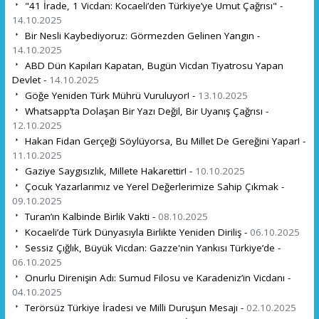
"41 İrade, 1 Vicdan: Kocaeli’den Türkiye’ye Umut Çağrısı" -
14.10.2025
Bir Nesli Kaybediyoruz: Görmezden Gelinen Yangın -
14.10.2025
ABD Dün Kapıları Kapatan, Bugün Vicdan Tiyatrosu Yapan
Devlet -
14.10.2025
Göğe Yeniden Türk Mührü Vuruluyor! -
13.10.2025
Whatsapp’ta Dolaşan Bir Yazı Değil, Bir Uyanış Çağrısı -
12.10.2025
Hakan Fidan Gerçeği Söylüyorsa, Bu Millet De Gereğini Yapar! -
11.10.2025
Gaziye Saygısızlık, Millete Hakarettir! -
10.10.2025
Çocuk Yazarlarımız ve Yerel Değerlerimize Sahip Çıkmak -
09.10.2025
Turan’ın Kalbinde Birlik Vakti -
08.10.2025
Kocaeli’de Türk Dünyasıyla Birlikte Yeniden Diriliş -
06.10.2025
Sessiz Çığlık, Büyük Vicdan: Gazze'nin Yankısı Türkiye’de -
06.10.2025
Onurlu Direnişin Adı: Sumud Filosu ve Karadeniz’in Vicdanı -
04.10.2025
Terörsüz Türkiye İradesi ve Milli Duruşun Mesajı -
02.10.2025