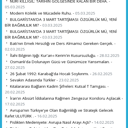
NURİ KİLLİGİL: TARİHİN GÖLGESİNDE KALAN BİR DEHA. -
05.03.2025
Modern Kölelik ve Mücadele Ruhu. -
05.03.2025
BULGARİSTAN'DA 3 MART TARTIŞMASI: ÖZGÜRLÜK MÜ, YENİ
BİR BAĞIMLILIK MI? -
03.03.2025
BULGARİSTAN'DA 3 MART TARTIŞMASI: ÖZGÜRLÜK MÜ, YENİ
BİR BAĞIMLILIK MI? -
03.03.2025
Batı'nın Emek Hırsızlığı ve Ders Almamız Gereken Gerçek. -
02.03.2025
İlahi Bilginin Işığı: Kur'an-ı Kerim'in Kusursuzluğu. -
28.02.2025
Osmanlı'da Dolunayın Gücü ve Günümüze Yansımaları. -
27.02.2025
26 Şubat 1992: Karabağ'da Hocalı Soykırımı. -
26.02.2025
Sevakin Adasında Türkler -
23.02.2025
Kıtalararası Bağların Kadim Şifreleri: Kutsal T Tamgası. -
20.02.2025
İran'ın Absürt İddialarına Rağmen Zengezur Koridoru Açılacak -
17.02.2025
Avrupa'nın Türkiye'ye Olan Bağımlılığı ve Stratejik Gelecek
Rafet ULUTÜRK . -
16.02.2025
Pislikten Medeniyete: Avrupa Nasıl Arayı Açtı? -
14.02.2025