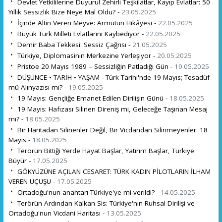
Devlet Yetkililerine Duyuru! Zehirli Teşkilatlar, Kayıp Evlatlar: 50
Yıllık Sessizlik Bize Neye Mal Oldu? -
23.05.2025
İçinde Altın Veren Meyve: Armutun Hikâyesi -
22.05.2025
Büyük Türk Milleti Evlatlarını Kaybediyor -
22.05.2025
Demir Baba Tekkesi: Sessiz Çağrısı -
21.05.2025
Türkiye, Diplomasinin Merkezine Yerleşiyor -
20.05.2025
Pristoe 20 Mayıs 1989 – Sessizliğin Patladığı Gün -
19.05.2025
DÜŞÜNCE • TARİH • YAŞAM - Türk Tarihi'nde 19 Mayıs; Tesadüf
mü Alınyazısı mı? -
19.05.2025
19 Mayıs: Gençliğe Emanet Edilen Dirilişin Günü -
18.05.2025
19 Mayıs: Hafızası Silinen Direniş mi, Geleceğe Taşınan Mesaj
mı? -
18.05.2025
Bir Haritadan Silinenler Değil, Bir Vicdandan Silinmeyenler: 18
Mayıs -
18.05.2025
Terörün Bittiği Yerde Hayat Başlar, Yatırım Başlar, Türkiye
Büyür -
17.05.2025
GÖKYÜZÜNE AÇILAN CESARET: TÜRK KADIN PİLOTLARIN İLHAM
VEREN UÇUŞU -
17.05.2025
Ortadoğu'nun anahtarı Türkiye'ye mi verildi? -
14.05.2025
Terörün Ardından Kalkan Sis: Türkiye'nin Ruhsal Dirilişi ve
Ortadoğu'nun Vicdani Haritası -
13.05.2025