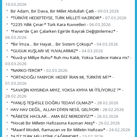
10.03.2026
Bir Adam, Bir Dava, Bir Millet Abdullah Çatlı -
09.03.2026
*TÜRKİYE HEDEFTEYSE, TÜRK MİLLETİ HAZIRDIR* -
07.03.2026
*2235 Yıllık Çınar:* Türk Kara Kuvvetleri -
06.03.2026
*Fener’de Çan Çalarken Ege’de Bayrak Değiştirilemez* -
06.03.2026
*Bir İmza… Bir Hayat… Bir Sistem Çöküşü* -
04.03.2026
*GUGUK KUŞLARI VE YUVALARIMIZ* -
04.03.2026
*Kuvâ-yi Milliye Ruhu* Ruh mu Kaldı, Yoksa Sadece Hatıra mı? -
03.03.2026
*NARKO-TERÖR* -
02.03.2026
*ORTADOĞU YANIYOR: HEDEF İRAN MI, TÜRKİYE Mİ?* -
01.03.2026
*SAVAŞIN KIYISINDA MIYIZ, YOKSA KIYIYA MI İTİLİYORUZ ?* -
28.02.2026
*YANLIŞ TEŞHİSLE DOĞRU TEDAVİ OLMAZ!* -
28.02.2026
HAV HAV DEĞİL, ALLAH DİYEN NESİL GELİYOR! -
28.02.2026
*KÂBE’DE HACILAR… AMA BİZ NEREDEYİZ?* -
26.02.2026
*Hocalı Bir Milletin Hafızasına Kazınan Ateş* -
26.02.2026
*Maarif Modeli, Ramazan ve Bir Milletin Hafızası* -
24.02.2026
*AZİZ TÜRK MİLLETİNE ÇAĞRIMDIR* -
23.02.2026