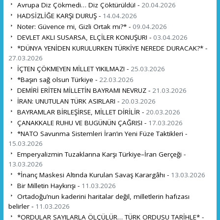
Avrupa Diz Çökmedi… Diz Çöktürüldü! -
20.04.2026
HADSİZLİĞE KARŞI DURUŞ -
14.04.2026
Noter: Güvence mi, Gizli Ortak mı?* -
09.04.2026
DEVLET AKLI SUSARSA, ELÇİLER KONUŞUR! -
03.04.2026
*DÜNYA YENİDEN KURULURKEN TÜRKİYE NEREDE DURACAK?* -
27.03.2026
İÇTEN ÇÖKMEYEN MİLLET YIKILMAZ! -
25.03.2026
*Başın sağ olsun Türkiye -
22.03.2026
DEMİRİ ERİTEN MİLLETİN BAYRAMI NEVRUZ -
21.03.2026
İRAN: UNUTULAN TÜRK ASIRLARI -
20.03.2026
BAYRAMLAR BİRLEŞİRSE, MİLLET DİRİLİR -
20.03.2026
ÇANAKKALE RUHU VE BUGÜNÜN ÇAĞRISI -
17.03.2026
*NATO Savunma Sistemleri İran’ın Yeni Füze Taktikleri -
15.03.2026
Emperyalizmin Tuzaklarına Karşı Türkiye–İran Gerçeği -
13.03.2026
*İnanç Maskesi Altında Kurulan Savaş Karargâhı -
13.03.2026
Bir Milletin Haykırışı -
11.03.2026
Ortadoğu’nun kaderini haritalar değil, milletlerin hafızası
belirler -
11.03.2026
*ORDULAR SAYILARLA ÖLÇÜLÜR… TÜRK ORDUSU TARİHLE* -