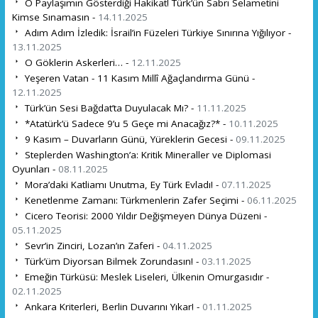
O Paylaşımın Gösterdiği Hakikat! Türk’ün Sabrı Selametini
Kimse Sınamasın -
14.11.2025
Adım Adım İzledik: İsrail’in Füzeleri Türkiye Sınırına Yığılıyor -
13.11.2025
O Göklerin Askerleri… -
12.11.2025
Yeşeren Vatan - 11 Kasım Millî Ağaçlandırma Günü -
12.11.2025
Türk’ün Sesi Bağdat’ta Duyulacak Mı? -
11.11.2025
*Atatürk’ü Sadece 9’u 5 Geçe mi Anacağız?* -
10.11.2025
9 Kasım – Duvarların Günü, Yüreklerin Gecesi -
09.11.2025
Steplerden Washington’a: Kritik Mineraller ve Diplomasi
Oyunları -
08.11.2025
Mora’daki Katliamı Unutma, Ey Türk Evladı! -
07.11.2025
Kenetlenme Zamanı: Türkmenlerin Zafer Seçimi -
06.11.2025
Cicero Teorisi: 2000 Yıldır Değişmeyen Dünya Düzeni -
05.11.2025
Sevr’in Zinciri, Lozan’ın Zaferi -
04.11.2025
Türk’üm Diyorsan Bilmek Zorundasın! -
03.11.2025
Emeğin Türküsü: Meslek Liseleri, Ülkenin Omurgasıdır -
02.11.2025
Ankara Kriterleri, Berlin Duvarını Yıkar! -
01.11.2025