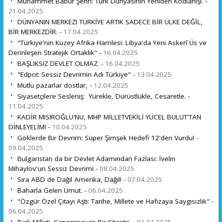
Muhammet Babür Şehri: Türk Dünyasının Yeniden Kodlanışı. -
21.04.2025
DÜNYANIN MERKEZI TÜRKİYE ARTIK SADECE BİR ÜLKE DEĞİL,
BİR MERKEZDİR. -
17.04.2025
"Türkiye'nin Kuzey Afrika Hamlesi: Libya'da Yeni Askerî Üs ve
Derinleşen Stratejik Ortaklık" -
16.04.2025
BAŞLIKSIZ DEVLET OLMAZ. -
16.04.2025
"Edpot: Sessiz Devrimin Adı Türkiye" -
13.04.2025
Mutlu pazarlar dostlar, -
12.04.2025
Siyasetçilere Sesleniş: Yürekle, Dürüstlükle, Cesaretle. -
11.04.2025
KADİR MISIROĞLU'NU, MHP MİLLETVEKİLİ YÜCEL BULUT'TAN
DİNLEYELİM! -
10.04.2025
Göklerde Bir Devrim: Süper Şimşek Hedefi 12'den Vurdu! -
09.04.2025
Bulgaristan da bir Devlet Adamından Fazlası: İvelin
Mihaylov'un Sessiz Devrimi -
08.04.2025
Sıra ABD de Dağıl Amerika, Dağıl! -
07.04.2025
Baharla Gelen Umut. -
06.04.2025
"Özgür Özel Çıtayı Aştı: Tarihe, Millete ve Hafızaya Saygısızlık" -
06.04.2025
Türk Milleti, Kapanmayan Bir Kitaptır. -
01.04.2025