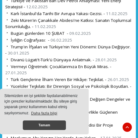
Türkiye ve Pakistan'dan Dev Petrol Anlaşması: Yeni Enerji
Stratejisi! -
12.02.2025
Karlı İstanbul'da Tarihi Bir Avrupa Yakası Gezisi. -
11.02.2025
Zeki Müren'in Çanakkale Abidesi'ne Katkısı: Sanatın Toplumsal
Sorumluluğu. -
11.02.2025
Bugün günlerden 10 ŞUBAT -
09.02.2025
İyiliğin Coğrafyası: -
06.02.2025
Trump'ın İfşaları ve Türkiye'nin Yeni Dönemi: Dünya Değişiyor.
-
30.01.2025
Divanü Lügati't-Türk'ü Dünyaya Anlatmak. -
28.01.2025
Vermeyi Öğretmek: Çocuklarımıza En Büyük Miras. -
27.01.2025
Türk Gençlerine İlham Veren Bir Hikâye: Teşkilat. -
26.01.2025
Yücelciler Teşkilatı: Bir Direnişin Sosyal ve Psikolojik Boyutları. -
24.01.2025
Sitemizden en iyi şekilde faydalanabilmeniz
İsrail-Hamas Çatışmasında Yeni Dönem: Değişen Dengeler ve
için çerezler kullanılmaktadır. Bu siteye giriş
Büyük Kayıplar. -
22.01.2025
yaparak çerez kullanımını kabul etmiş
Bu Memleket Hepimizin: Birlik ve Beraberlikle Güçlenen
sayılıyorsunuz.
Daha fazla bilgi
Topraklar. -
19.01.2025
Türkiye Bir Projenin İçerisinde Değil, Kendisi Bir Proje
Tamam
Kurguladı. -
19.01.2025
Mazlumun Ahı: Yangın Her Yerde Aynı Yakar. -
17.01.2025