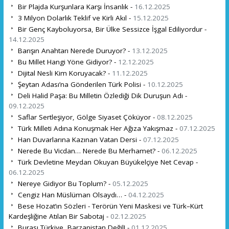
Bir Plajda Kurşunlara Karşı İnsanlık -
16.12.2025
3 Milyon Dolarlık Teklif ve Kirli Akıl -
15.12.2025
Bir Genç Kayboluyorsa, Bir Ülke Sessizce İşgal Ediliyordur -
14.12.2025
Barışın Anahtarı Nerede Duruyor? -
13.12.2025
Bu Millet Hangi Yöne Gidiyor? -
12.12.2025
Dijital Nesli Kim Koruyacak? -
11.12.2025
Şeytan Adası’na Gönderilen Türk Polisi -
10.12.2025
Deli Halid Paşa: Bu Milletin Özlediği Dik Duruşun Adı -
09.12.2025
Saflar Sertleşiyor, Gölge Siyaset Çöküyor -
08.12.2025
Türk Milleti Adına Konuşmak Her Ağıza Yakışmaz -
07.12.2025
Han Duvarlarına Kazınan Vatan Dersi -
07.12.2025
Nerede Bu Vicdan… Nerede Bu Merhamet? -
06.12.2025
Türk Devletine Meydan Okuyan Büyükelçiye Net Cevap -
06.12.2025
Nereye Gidiyor Bu Toplum? -
05.12.2025
Cengiz Han Müslüman Olsaydı… -
04.12.2025
Bese Hozat’ın Sözleri - Terörün Yeni Maskesi ve Türk–Kürt
Kardeşliğine Atılan Bir Sabotaj -
02.12.2025
Burası Türkiye, Barzanistan Değil! -
01.12.2025