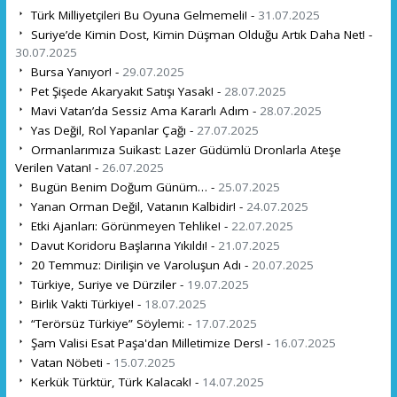
Türk Milliyetçileri Bu Oyuna Gelmemeli! -
31.07.2025
Suriye’de Kimin Dost, Kimin Düşman Olduğu Artık Daha Net! -
30.07.2025
Bursa Yanıyor! -
29.07.2025
Pet Şişede Akaryakıt Satışı Yasak! -
28.07.2025
Mavi Vatan’da Sessiz Ama Kararlı Adım -
28.07.2025
Yas Değil, Rol Yapanlar Çağı -
27.07.2025
Ormanlarımıza Suikast: Lazer Güdümlü Dronlarla Ateşe
Verilen Vatan! -
26.07.2025
Bugün Benim Doğum Günüm… -
25.07.2025
Yanan Orman Değil, Vatanın Kalbidir! -
24.07.2025
Etki Ajanları: Görünmeyen Tehlike! -
22.07.2025
Davut Koridoru Başlarına Yıkıldı! -
21.07.2025
20 Temmuz: Dirilişin ve Varoluşun Adı -
20.07.2025
Türkiye, Suriye ve Dürziler -
19.07.2025
Birlik Vakti Türkiye! -
18.07.2025
“Terörsüz Türkiye” Söylemi: -
17.07.2025
Şam Valisi Esat Paşa'dan Milletimize Ders! -
16.07.2025
Vatan Nöbeti -
15.07.2025
Kerkük Türktür, Türk Kalacak! -
14.07.2025