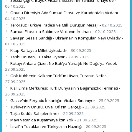
Sessiz Çığlık, Büyük Vicdan: Gazze'nin Yankısı Türkiye’de -
06.10.2025
Onurlu Direnişin Adı: Sumud Filosu ve Karadeniz’in Vicdanı -
04.10.2025
Terörsüz Türkiye İradesi ve Milli Duruşun Mesajı -
02.10.2025
Sumud Filosu’na Saldırı ve Vicdanın İmtihanı -
02.10.2025
Savaşın Sessiz Sandığı - Ukrayna’nın Komşuları Neyi Oyladı? -
01.10.2025
Kitap Raftaysa Millet Uykudadır -
30.09.2025
Tarihi Unutan, Tuzakta Uyanır -
29.09.2025
Rotayı Ankara Çizer: Ne Batı’ya Yanaşık Ne Doğu’ya Yedek -
28.09.2025
Gök Kubbenin Kalkanı: Türk’ün Hisarı, Turan’ın Nefesi -
27.09.2025
Kızıl Elma Mefküresi: Türk Dünyasının Bağımsızlık Teminatı -
26.09.2025
Gazze’nin Feryadı: İnsanlığın Vicdanı Sınanıyor -
25.09.2025
Türkiye’nin Onuru, Oval Ofis’in Gerçeği -
23.09.2025
Taşla Kudüs Sahiplenilmez -
22.09.2025
Mavi Vatan’da Kuşatmaya İzin Yok -
21.09.2025
İsrail’in Tuzakları ve Türkiye’nin Hazırlığı -
20.09.2025