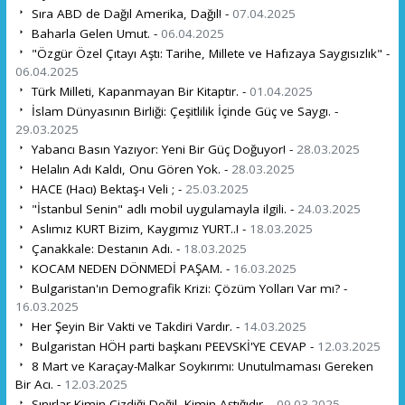
Sıra ABD de Dağıl Amerika, Dağıl! -
07.04.2025
Baharla Gelen Umut. -
06.04.2025
"Özgür Özel Çıtayı Aştı: Tarihe, Millete ve Hafızaya Saygısızlık" -
06.04.2025
Türk Milleti, Kapanmayan Bir Kitaptır. -
01.04.2025
İslam Dünyasının Birliği: Çeşitlilik İçinde Güç ve Saygı. -
29.03.2025
Yabancı Basın Yazıyor: Yeni Bir Güç Doğuyor! -
28.03.2025
Helalın Adı Kaldı, Onu Gören Yok. -
28.03.2025
HACE (Hacı) Bektaş-ı Veli ; -
25.03.2025
"İstanbul Senin" adlı mobil uygulamayla ilgili. -
24.03.2025
Aslımız KURT Bizim, Kaygımız YURT..! -
18.03.2025
Çanakkale: Destanın Adı. -
18.03.2025
KOCAM NEDEN DÖNMEDİ PAŞAM. -
16.03.2025
Bulgaristan'ın Demografik Krizi: Çözüm Yolları Var mı? -
16.03.2025
Her Şeyin Bir Vakti ve Takdiri Vardır. -
14.03.2025
Bulgaristan HÖH parti başkanı PEEVSKİ'YE CEVAP -
12.03.2025
8 Mart ve Karaçay-Malkar Soykırımı: Unutulmaması Gereken
Bir Acı. -
12.03.2025
Sınırlar Kimin Çizdiği Değil, Kimin Aştığıdır. -
09.03.2025