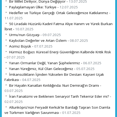
Bir Millet Diriliyor, Dünya Değişiyor -
13.07.2025
Paylaşılamayan Ülke: Türkiye -
12.07.2025
Hedefler ve Türkiye Gerçeği: Ortak Geleceğimize Katkılarımız -
11.07.2025
50 Liradaki Hüzünlü Kadın! Fatma Aliye Hanım ve Yürek Burkan
İbret -
10.07.2025
Urmu'nun Gözyaşı -
09.07.2025
Kaybolan Değerler ve Artan Özlem -
08.07.2025
Acımız Büyük -
07.07.2025
Hürmüz Boğazı: Küresel Enerji Güvenliğinin Kalbinde Kritik Risk
-
07.07.2025
Yanan Ormanlar Değil, Yanan Şüphelerimiz -
06.07.2025
Yanan Yüreğimiz, Kül Olan Geleceğimiz -
05.07.2025
İmkansızlıkların İçinden Yükselen Bir Destan: Kayseri Uçak
Fabrikası -
04.07.2025
Bir Hayalin Kanatları Kırıldığında: Nuri Demirağ'ın Dramı -
03.07.2025
İran Fanatizmi ve Beklenen Senaryo! Tarih Tekerrür Eder mi? -
02.07.2025
Altunköprü'nün Feryadı! Kerkük'te Bardağı Taşıran Son Damla
ve Türkmen Varlığının Savunması -
01.07.2025