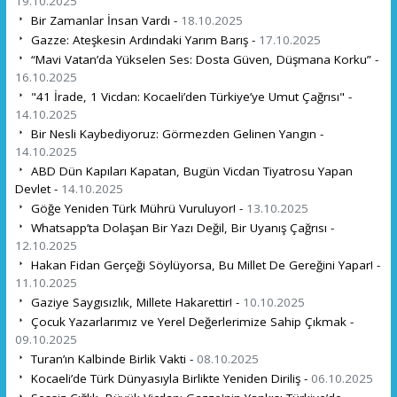
19.10.2025
Bir Zamanlar İnsan Vardı -
18.10.2025
Gazze: Ateşkesin Ardındaki Yarım Barış -
17.10.2025
“Mavi Vatan’da Yükselen Ses: Dosta Güven, Düşmana Korku” -
16.10.2025
"41 İrade, 1 Vicdan: Kocaeli’den Türkiye’ye Umut Çağrısı" -
14.10.2025
Bir Nesli Kaybediyoruz: Görmezden Gelinen Yangın -
14.10.2025
ABD Dün Kapıları Kapatan, Bugün Vicdan Tiyatrosu Yapan
Devlet -
14.10.2025
Göğe Yeniden Türk Mührü Vuruluyor! -
13.10.2025
Whatsapp’ta Dolaşan Bir Yazı Değil, Bir Uyanış Çağrısı -
12.10.2025
Hakan Fidan Gerçeği Söylüyorsa, Bu Millet De Gereğini Yapar! -
11.10.2025
Gaziye Saygısızlık, Millete Hakarettir! -
10.10.2025
Çocuk Yazarlarımız ve Yerel Değerlerimize Sahip Çıkmak -
09.10.2025
Turan’ın Kalbinde Birlik Vakti -
08.10.2025
Kocaeli’de Türk Dünyasıyla Birlikte Yeniden Diriliş -
06.10.2025