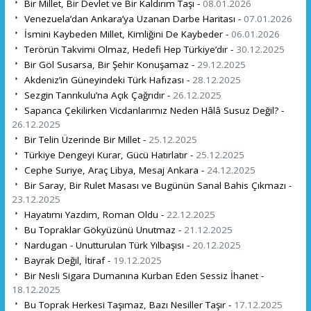
Bir Millet, Bir Devlet ve Bir Kaldırım Taşı -
08.01.2026
Venezuela’dan Ankara’ya Uzanan Darbe Haritası -
07.01.2026
İsmini Kaybeden Millet, Kimliğini De Kaybeder -
06.01.2026
Terörün Takvimi Olmaz, Hedefi Hep Türkiye’dır -
30.12.2025
Bir Göl Susarsa, Bir Şehir Konuşamaz -
29.12.2025
Akdeniz’in Güneyindeki Türk Hafızası -
28.12.2025
Sezgin Tanrıkulu’na Açık Çağrıdır -
26.12.2025
Sapanca Çekilirken Vicdanlarımız Neden Hâlâ Susuz Değil? -
26.12.2025
Bir Telin Üzerinde Bir Millet -
25.12.2025
Türkiye Dengeyi Kurar, Gücü Hatırlatır -
25.12.2025
Cephe Suriye, Araç Libya, Mesaj Ankara -
24.12.2025
Bir Saray, Bir Rulet Masası ve Bugünün Sanal Bahis Çıkmazı -
23.12.2025
Hayatımı Yazdım, Roman Oldu -
22.12.2025
Bu Topraklar Gökyüzünü Unutmaz -
21.12.2025
Nardugan - Unutturulan Türk Yılbaşısı -
20.12.2025
Bayrak Değil, İtiraf -
19.12.2025
Bir Nesli Sigara Dumanına Kurban Eden Sessiz İhanet -
18.12.2025
Bu Toprak Herkesi Taşımaz, Bazı Nesiller Taşır -
17.12.2025