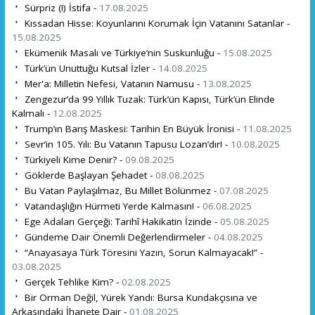
Sürpriz (!) İstifa -
17.08.2025
Kıssadan Hisse: Koyunlarını Korumak İçin Vatanını Satanlar -
15.08.2025
Ekümenik Masalı ve Türkiye’nin Suskunluğu -
15.08.2025
Türk’ün Unuttuğu Kutsal İzler -
14.08.2025
Mer'a: Milletin Nefesi, Vatanın Namusu -
13.08.2025
Zengezur’da 99 Yıllık Tuzak: Türk’ün Kapısı, Türk’ün Elinde
Kalmalı -
12.08.2025
Trump’ın Barış Maskesi: Tarihin En Büyük İronisi -
11.08.2025
Sevr’in 105. Yılı: Bu Vatanın Tapusu Lozan’dır! -
10.08.2025
Türkiyeli Kime Denir? -
09.08.2025
Göklerde Başlayan Şehadet -
08.08.2025
Bu Vatan Paylaşılmaz, Bu Millet Bölünmez -
07.08.2025
Vatandaşlığın Hürmeti Yerde Kalmasın! -
06.08.2025
Ege Adaları Gerçeği: Tarihî Hakikatin İzinde -
05.08.2025
Gündeme Dair Önemli Değerlendirmeler -
04.08.2025
“Anayasaya Türk Töresini Yazın, Sorun Kalmayacak!” -
03.08.2025
Gerçek Tehlike Kim? -
02.08.2025
Bir Orman Değil, Yürek Yandı: Bursa Kundakçısına ve
Arkasındaki İhanete Dair -
01.08.2025