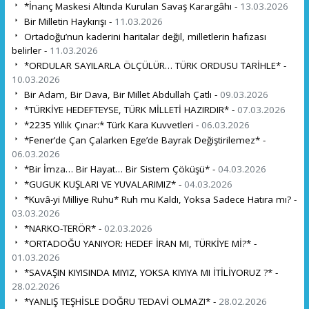
*İnanç Maskesi Altında Kurulan Savaş Karargâhı -
13.03.2026
Bir Milletin Haykırışı -
11.03.2026
Ortadoğu’nun kaderini haritalar değil, milletlerin hafızası
belirler -
11.03.2026
*ORDULAR SAYILARLA ÖLÇÜLÜR… TÜRK ORDUSU TARİHLE* -
10.03.2026
Bir Adam, Bir Dava, Bir Millet Abdullah Çatlı -
09.03.2026
*TÜRKİYE HEDEFTEYSE, TÜRK MİLLETİ HAZIRDIR* -
07.03.2026
*2235 Yıllık Çınar:* Türk Kara Kuvvetleri -
06.03.2026
*Fener’de Çan Çalarken Ege’de Bayrak Değiştirilemez* -
06.03.2026
*Bir İmza… Bir Hayat… Bir Sistem Çöküşü* -
04.03.2026
*GUGUK KUŞLARI VE YUVALARIMIZ* -
04.03.2026
*Kuvâ-yi Milliye Ruhu* Ruh mu Kaldı, Yoksa Sadece Hatıra mı? -
03.03.2026
*NARKO-TERÖR* -
02.03.2026
*ORTADOĞU YANIYOR: HEDEF İRAN MI, TÜRKİYE Mİ?* -
01.03.2026
*SAVAŞIN KIYISINDA MIYIZ, YOKSA KIYIYA MI İTİLİYORUZ ?* -
28.02.2026
*YANLIŞ TEŞHİSLE DOĞRU TEDAVİ OLMAZ!* -
28.02.2026