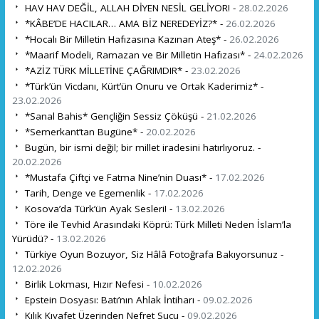
HAV HAV DEĞİL, ALLAH DİYEN NESİL GELİYOR! -
28.02.2026
*KÂBE’DE HACILAR… AMA BİZ NEREDEYİZ?* -
26.02.2026
*Hocalı Bir Milletin Hafızasına Kazınan Ateş* -
26.02.2026
*Maarif Modeli, Ramazan ve Bir Milletin Hafızası* -
24.02.2026
*AZİZ TÜRK MİLLETİNE ÇAĞRIMDIR* -
23.02.2026
*Türk’ün Vicdanı, Kürt’ün Onuru ve Ortak Kaderimiz* -
23.02.2026
*Sanal Bahis* Gençliğin Sessiz Çöküşü -
21.02.2026
*Semerkant’tan Bugüne* -
20.02.2026
Bugün, bir ismi değil; bir millet iradesini hatırlıyoruz. -
20.02.2026
*Mustafa Çiftçi ve Fatma Nine’nin Duası* -
17.02.2026
Tarih, Denge ve Egemenlik -
17.02.2026
Kosova’da Türk’ün Ayak Sesleri! -
13.02.2026
Töre ile Tevhid Arasındaki Köprü: Türk Milleti Neden İslam’la
Yürüdü? -
13.02.2026
Türkiye Oyun Bozuyor, Siz Hâlâ Fotoğrafa Bakıyorsunuz -
12.02.2026
Birlik Lokması, Hızır Nefesi -
10.02.2026
Epstein Dosyası: Batı’nın Ahlak İntiharı -
09.02.2026
Kılık Kıyafet Üzerinden Nefret Suçu -
09.02.2026