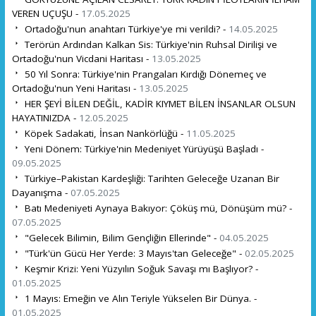
VEREN UÇUŞU -
17.05.2025
Ortadoğu'nun anahtarı Türkiye'ye mi verildi? -
14.05.2025
Terörün Ardından Kalkan Sis: Türkiye'nin Ruhsal Dirilişi ve
Ortadoğu'nun Vicdani Haritası -
13.05.2025
50 Yıl Sonra: Türkiye'nin Prangaları Kırdığı Dönemeç ve
Ortadoğu'nun Yeni Haritası -
13.05.2025
HER ŞEYİ BİLEN DEĞİL, KADİR KIYMET BİLEN İNSANLAR OLSUN
HAYATINIZDA -
12.05.2025
Köpek Sadakati, İnsan Nankörlüğü -
11.05.2025
Yeni Dönem: Türkiye'nin Medeniyet Yürüyüşü Başladı -
09.05.2025
Türkiye–Pakistan Kardeşliği: Tarihten Geleceğe Uzanan Bir
Dayanışma -
07.05.2025
Batı Medeniyeti Aynaya Bakıyor: Çöküş mü, Dönüşüm mü? -
07.05.2025
"Gelecek Bilimin, Bilim Gençliğin Ellerinde" -
04.05.2025
"Türk'ün Gücü Her Yerde: 3 Mayıs'tan Geleceğe" -
02.05.2025
Keşmir Krizi: Yeni Yüzyılın Soğuk Savaşı mı Başlıyor? -
01.05.2025
1 Mayıs: Emeğin ve Alın Teriyle Yükselen Bir Dünya. -
01.05.2025