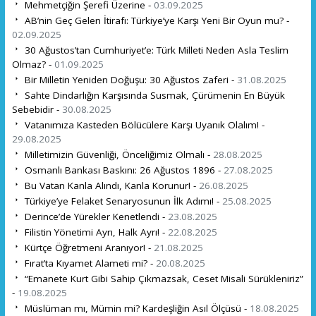
Mehmetçiğin Şerefi Üzerine -
03.09.2025
AB’nin Geç Gelen İtirafı: Türkiye’ye Karşı Yeni Bir Oyun mu? -
02.09.2025
30 Ağustos’tan Cumhuriyet’e: Türk Milleti Neden Asla Teslim
Olmaz? -
01.09.2025
Bir Milletin Yeniden Doğuşu: 30 Ağustos Zaferi -
31.08.2025
Sahte Dindarlığın Karşısında Susmak, Çürümenin En Büyük
Sebebidir -
30.08.2025
Vatanımıza Kasteden Bölücülere Karşı Uyanık Olalım! -
29.08.2025
Milletimizin Güvenliği, Önceliğimiz Olmalı -
28.08.2025
Osmanlı Bankası Baskını: 26 Ağustos 1896 -
27.08.2025
Bu Vatan Kanla Alındı, Kanla Korunur! -
26.08.2025
Türkiye’ye Felaket Senaryosunun İlk Adımı! -
25.08.2025
Derince’de Yürekler Kenetlendi -
23.08.2025
Filistin Yönetimi Ayrı, Halk Ayrı! -
22.08.2025
Kürtçe Öğretmeni Aranıyor! -
21.08.2025
Fırat’ta Kıyamet Alameti mi? -
20.08.2025
“Emanete Kurt Gibi Sahip Çıkmazsak, Ceset Misali Sürükleniriz”
-
19.08.2025
Müslüman mı, Mümin mi? Kardeşliğin Asıl Ölçüsü -
18.08.2025