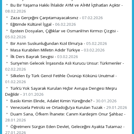
Bu Bir Yaşama Hakkı İhlalidir AYM ve AİHM İçtihatları Açıktır -
08.02.2026
Zaza Gerçeğini Çarpıtamayacaksınız -
07.02.2026
Eğitimde Kültürel İşgal -
06.02.2026
Epstein Dosyaları, Çığlıklar ve Osmanlı’nın Kırmızı Çizgisi -
05.02.2026
Bir Asrın Suskunluğundan Kızıl Elma’ya -
05.02.2026
Masa Kurabilen Milletin Adıdır Türkiye -
03.02.2026
İlk Ders Bayrak Sevgisi -
03.02.2026
Suriye’nin Gelecek İnşasında Asli Kurucu Unsur: Türkmenler -
02.02.2026
Silkelen Ey Türk Genci! Fetihle Övünüp Kökünü Unutma! -
01.02.2026
Türk’ü Yok Sayarak Kurulan Hiçbir Avrupa Dengesi Meşru
Değildir -
31.01.2026
Baskı Kimin Elinde, Adalet Kimin Yüreğinde? -
30.01.2026
Venezüela Petrolü ve Ortadoğu’ya Kurulan Tuzak -
29.01.2026
Duam Sana, Öfkem İhanete: Canım Kardeşim Onur Şahbaz -
28.01.2026
Öğretmeni Sürgün Eden Devlet, Geleceğini Ayakta Tutamaz -
27.01.2026