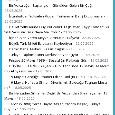
Bir Yolculuğun Başlangıcı – Gönülden Gelen Bir Çağrı -
25.05.2025
İstanbul’dan Yükselen Vicdan: Türkiye’nin Barış Diplomasisi -
25.05.2025
Devlet Yetkililerine Duyuru! Zehirli Teşkilatlar, Kayıp Evlatlar: 50
Yıllık Sessizlik Bize Neye Mal Oldu? -
23.05.2025
İçinde Altın Veren Meyve: Armutun Hikâyesi -
22.05.2025
Büyük Türk Milleti Evlatlarını Kaybediyor -
22.05.2025
Demir Baba Tekkesi: Sessiz Çağrısı -
21.05.2025
Türkiye, Diplomasinin Merkezine Yerleşiyor -
20.05.2025
Pristoe 20 Mayıs 1989 – Sessizliğin Patladığı Gün -
19.05.2025
DÜŞÜNCE • TARİH • YAŞAM - Türk Tarihi'nde 19 Mayıs; Tesadüf
mü Alınyazısı mı? -
19.05.2025
19 Mayıs: Gençliğe Emanet Edilen Dirilişin Günü -
18.05.2025
19 Mayıs: Hafızası Silinen Direniş mi, Geleceğe Taşınan Mesaj
mı? -
18.05.2025
Bir Haritadan Silinenler Değil, Bir Vicdandan Silinmeyenler: 18
Mayıs -
18.05.2025
Terörün Bittiği Yerde Hayat Başlar, Yatırım Başlar, Türkiye
Büyür -
17.05.2025
GÖKYÜZÜNE AÇILAN CESARET: TÜRK KADIN PİLOTLARIN İLHAM