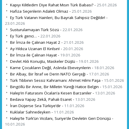
Kapıyı Kilitledim Diye Rahat Mısın Türk Babası? -
25.01.2026
Hafıza Seçenlerin Adaleti Olmaz -
25.01.2026
Ey Türk Vatanın Hainleri, Bu Bayrak Sahipsiz Değildir! -
23.01.2026
Susturulamayan Türk Sözü -
22.01.2026
Ey Türk genci… -
22.01.2026
Bir İmza ile Çalınan Hayat 2 -
21.01.2026
Ay-Yıldıza Uzanan El Kırılsın! -
20.01.2026
Bir İmza ile Çalınan Hayat -
19.01.2026
Devlet Aklı Konuştu, Maskeler Düştü -
19.01.2026
Karne Çocukların Değil, Aslında Ebeveynlerin -
18.01.2026
Bir Albay, Bir İtiraf ve Derin NATO Gerçeği -
17.01.2026
Türk Tıbbının Sessiz Kahramanı: Ahmet Hilmi Paşa -
15.01.2026
Bingöllü Bir Anne, Bir Milletin Yüreği Hatice Belgin -
15.01.2026
Halep’in Faturasını Öcalan’a Kesen Barzaniler -
13.01.2026
Bedava Yapay Zekâ, Pahalı Esaret -
13.01.2026
İran Düşerse Sıra Türkiye’dir -
11.01.2026
Kuklalar Sahnedeyken -
11.01.2026
Halep’te Türk’ün Vicdanı, Suriye’de Devletin Geri Dönüşü -
10.01.2026