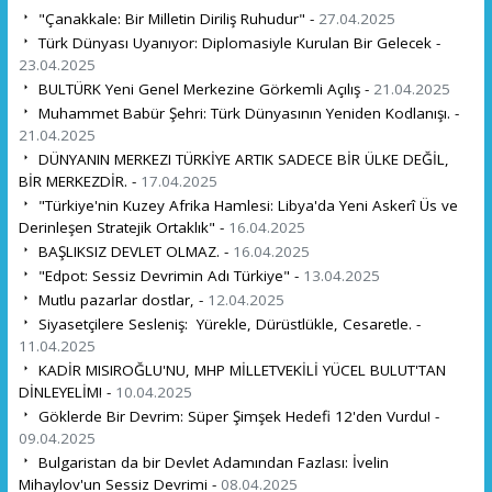
"Çanakkale: Bir Milletin Diriliş Ruhudur" -
27.04.2025
Türk Dünyası Uyanıyor: Diplomasiyle Kurulan Bir Gelecek -
23.04.2025
BULTÜRK Yeni Genel Merkezine Görkemli Açılış -
21.04.2025
Muhammet Babür Şehri: Türk Dünyasının Yeniden Kodlanışı. -
21.04.2025
DÜNYANIN MERKEZI TÜRKİYE ARTIK SADECE BİR ÜLKE DEĞİL,
BİR MERKEZDİR. -
17.04.2025
"Türkiye'nin Kuzey Afrika Hamlesi: Libya'da Yeni Askerî Üs ve
Derinleşen Stratejik Ortaklık" -
16.04.2025
BAŞLIKSIZ DEVLET OLMAZ. -
16.04.2025
"Edpot: Sessiz Devrimin Adı Türkiye" -
13.04.2025
Mutlu pazarlar dostlar, -
12.04.2025
Siyasetçilere Sesleniş: Yürekle, Dürüstlükle, Cesaretle. -
11.04.2025
KADİR MISIROĞLU'NU, MHP MİLLETVEKİLİ YÜCEL BULUT'TAN
DİNLEYELİM! -
10.04.2025
Göklerde Bir Devrim: Süper Şimşek Hedefi 12'den Vurdu! -
09.04.2025
Bulgaristan da bir Devlet Adamından Fazlası: İvelin
Mihaylov'un Sessiz Devrimi -
08.04.2025