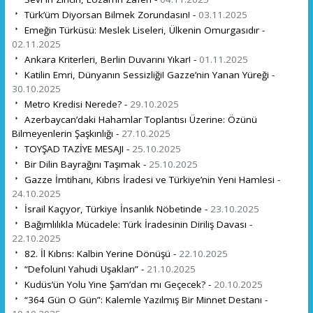
Türk’üm Diyorsan Bilmek Zorundasın! -
03.11.2025
Emeğin Türküsü: Meslek Liseleri, Ülkenin Omurgasıdır -
02.11.2025
Ankara Kriterleri, Berlin Duvarını Yıkar! -
01.11.2025
Katilin Emri, Dünyanın Sessizliği! Gazze’nin Yanan Yüreği -
30.10.2025
Metro Kredisi Nerede? -
29.10.2025
Azerbaycan’daki Hahamlar Toplantısı Üzerine: Özünü
Bilmeyenlerin Şaşkınlığı -
27.10.2025
TOYŞAD TAZİYE MESAJI -
25.10.2025
Bir Dilin Bayrağını Taşımak -
25.10.2025
Gazze İmtihanı, Kıbrıs İradesi ve Türkiye’nin Yeni Hamlesi -
24.10.2025
İsrail Kaçıyor, Türkiye İnsanlık Nöbetinde -
23.10.2025
Bağımlılıkla Mücadele: Türk İradesinin Diriliş Davası -
22.10.2025
82. İl Kıbrıs: Kalbin Yerine Dönüşü -
22.10.2025
“Defolun! Yahudi Uşakları” -
21.10.2025
Kudüs’ün Yolu Yine Şam’dan mı Geçecek? -
20.10.2025
“364 Gün O Gün”: Kalemle Yazılmış Bir Minnet Destanı -