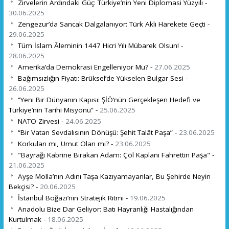
Zirvelerin Ardındaki Güç: Türkiye’nin Yeni Diplomasi Yüzyılı -
30.06.2025
Zengezur’da Sancak Dalgalanıyor: Türk Aklı Harekete Geçti -
29.06.2025
Tüm İslam Âleminin 1447 Hicri Yılı Mübarek Olsun! -
28.06.2025
Amerika’da Demokrasi Engelleniyor Mu? -
27.06.2025
Bağımsızlığın Fiyatı: Brüksel’de Yükselen Bulgar Sesi -
26.06.2025
“Yeni Bir Dünyanın Kapısı: ŞİÖ’nün Gerçekleşen Hedefi ve
Türkiye’nin Tarihi Misyonu” -
25.06.2025
NATO Zirvesi -
24.06.2025
“Bir Vatan Sevdalısının Dönüşü: Şehit Talât Paşa” -
23.06.2025
Korkulan mı, Umut Olan mı? -
23.06.2025
"Bayrağı Kabrine Bırakan Adam: Çöl Kaplanı Fahrettin Paşa" -
21.06.2025
Ayşe Molla’nın Adını Taşa Kazıyamayanlar, Bu Şehirde Neyin
Bekçisi? -
20.06.2025
İstanbul Boğazı’nın Stratejik Ritmi -
19.06.2025
Anadolu Bize Dar Geliyor: Batı Hayranlığı Hastalığından
Kurtulmak -
18.06.2025