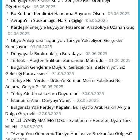
Dünyayı Yeni Fikirler Kurar: Gençlere Fikir Üretmeyi
Öğretmeliyiz -
06.06.2025
Bu Kurban, Kendimizi Hatırlama Bayramı Olsun -
05.06.2025
Avrupa'nın Suskunluğu, Halkın Çığlığı -
05.06.2025
Kardeşlik Enerjiyle Büyüyor: Hazar’dan Anadolu’ya Uzanan Güç
-
04.06.2025
Libya Anlaşması Taçlanıyor: Türkiye Yükseliyor, Gerçekler
Konuşuyor -
03.06.2025
Dünyaya İz Bırakmak İçin Buradayız -
02.06.2025
Türklük – Ateşten İmtihan, Zamandan Mührüdür -
01.06.2025
Bugünün Gençlerine Duyuru! Gelecek, Sizi Beklemiyor. Siz
Geleceği Kuracaksınız! -
31.05.2025
Türkiye Her Yerde – Ürdün’e Kurulan Mermi Fabrikası Ne
Anlama Geliyor? -
30.05.2025
Türkiye’de Umutsuzlara Duyurulur! -
30.05.2025
İstanbul’u Alan, Dünyayı Yönetir -
28.05.2025
Bulgaristan’da Perdeyi Kapatın, Bu Tiyatro Artık Halkın Aklıyla
Dalga Geçmek! -
27.05.2025
MİLLİ UYANIŞ MANİFESTOSU - Evlatlarımız Hedefte, Uyan Türk
Milleti! -
26.05.2025
"Avrupa'nın Gündemi: Türkiye Haritası ve Bozkurt'un Gölgesi" -
25.05.2025