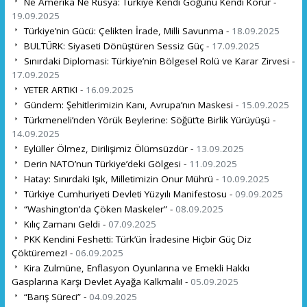
Ne Amerika Ne Rusya: Türkiye Kendi Göğünü Kendi Korur -
19.09.2025
Türkiye’nin Gücü: Çelikten İrade, Milli Savunma -
18.09.2025
BULTÜRK: Siyaseti Dönüştüren Sessiz Güç -
17.09.2025
Sınırdaki Diplomasi: Türkiye’nin Bölgesel Rolü ve Karar Zirvesi -
17.09.2025
YETER ARTIK! -
16.09.2025
Gündem: Şehitlerimizin Kanı, Avrupa’nın Maskesi -
15.09.2025
Türkmeneli’nden Yörük Beylerine: Söğüt’te Birlik Yürüyüşü -
14.09.2025
Eylüller Ölmez, Dirilişimiz Ölümsüzdür -
13.09.2025
Derin NATO’nun Türkiye’deki Gölgesi -
11.09.2025
Hatay: Sınırdaki Işık, Milletimizin Onur Mührü -
10.09.2025
Türkiye Cumhuriyeti Devleti Yüzyılı Manifestosu -
09.09.2025
“Washington’da Çöken Maskeler” -
08.09.2025
Kılıç Zamanı Geldi -
07.09.2025
PKK Kendini Feshetti: Türk’ün İradesine Hiçbir Güç Diz
Çöktüremez! -
06.09.2025
Kira Zulmüne, Enflasyon Oyunlarına ve Emekli Hakkı
Gasplarına Karşı Devlet Ayağa Kalkmalı! -
05.09.2025
“Barış Süreci” -
04.09.2025