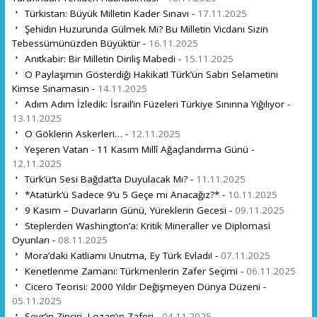
Türkistan: Büyük Milletin Kader Sınavı -
17.11.2025
Şehidin Huzurunda Gülmek Mi? Bu Milletin Vicdanı Sizin
Tebessümünüzden Büyüktür -
16.11.2025
Anıtkabir: Bir Milletin Diriliş Mabedi -
15.11.2025
O Paylaşımın Gösterdiği Hakikat! Türk’ün Sabrı Selametini
Kimse Sınamasın -
14.11.2025
Adım Adım İzledik: İsrail’in Füzeleri Türkiye Sınırına Yığılıyor -
13.11.2025
O Göklerin Askerleri… -
12.11.2025
Yeşeren Vatan - 11 Kasım Millî Ağaçlandırma Günü -
12.11.2025
Türk’ün Sesi Bağdat’ta Duyulacak Mı? -
11.11.2025
*Atatürk’ü Sadece 9’u 5 Geçe mi Anacağız?* -
10.11.2025
9 Kasım – Duvarların Günü, Yüreklerin Gecesi -
09.11.2025
Steplerden Washington’a: Kritik Mineraller ve Diplomasi
Oyunları -
08.11.2025
Mora’daki Katliamı Unutma, Ey Türk Evladı! -
07.11.2025
Kenetlenme Zamanı: Türkmenlerin Zafer Seçimi -
06.11.2025
Cicero Teorisi: 2000 Yıldır Değişmeyen Dünya Düzeni -
05.11.2025
Sevr’in Zinciri, Lozan’ın Zaferi -
04.11.2025