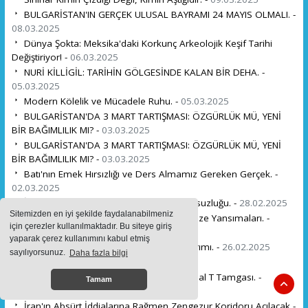
BULGARİSTAN'IN GERÇEK ULUSAL BAYRAMI 24 MAYIS OLMALI. -
08.03.2025
Dünya Şokta: Meksika'daki Korkunç Arkeolojik Keşif Tarihi
Değiştiriyor! -
06.03.2025
NURİ KİLLİGİL: TARİHİN GÖLGESİNDE KALAN BİR DEHA. -
05.03.2025
Modern Kölelik ve Mücadele Ruhu. -
05.03.2025
BULGARİSTAN'DA 3 MART TARTIŞMASI: ÖZGÜRLÜK MÜ, YENİ
BİR BAĞIMLILIK MI? -
03.03.2025
BULGARİSTAN'DA 3 MART TARTIŞMASI: ÖZGÜRLÜK MÜ, YENİ
BİR BAĞIMLILIK MI? -
03.03.2025
Batı'nın Emek Hırsızlığı ve Ders Almamız Gereken Gerçek. -
02.03.2025
İlahi Bilginin Işığı: Kur'an-ı Kerim'in Kusursuzluğu. -
28.02.2025
Sitemizden en iyi şekilde faydalanabilmeniz
Osmanlı'da Dolunayın Gücü ve Günümüze Yansımaları. -
için çerezler kullanılmaktadır. Bu siteye giriş
27.02.2025
yaparak çerez kullanımını kabul etmiş
26 Şubat 1992: Karabağ'da Hocalı Soykırımı. -
26.02.2025
sayılıyorsunuz.
Daha fazla bilgi
Sevakin Adasında Türkler -
23.02.2025
Kıtalararası Bağların Kadim Şifreleri: Kutsal T Tamgası. -
Tamam
20.02.2025
İran'ın Absürt İddialarına Rağmen Zengezur Koridoru Açılacak -