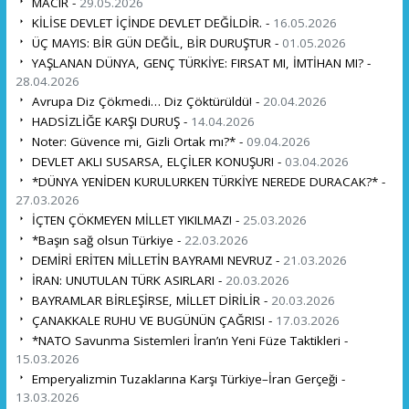
MACIR -
29.05.2026
KİLİSE DEVLET İÇİNDE DEVLET DEĞİLDİR. -
16.05.2026
ÜÇ MAYIS: BİR GÜN DEĞİL, BİR DURUŞTUR -
01.05.2026
YAŞLANAN DÜNYA, GENÇ TÜRKİYE: FIRSAT MI, İMTİHAN MI? -
28.04.2026
Avrupa Diz Çökmedi… Diz Çöktürüldü! -
20.04.2026
HADSİZLİĞE KARŞI DURUŞ -
14.04.2026
Noter: Güvence mi, Gizli Ortak mı?* -
09.04.2026
DEVLET AKLI SUSARSA, ELÇİLER KONUŞUR! -
03.04.2026
*DÜNYA YENİDEN KURULURKEN TÜRKİYE NEREDE DURACAK?* -
27.03.2026
İÇTEN ÇÖKMEYEN MİLLET YIKILMAZ! -
25.03.2026
*Başın sağ olsun Türkiye -
22.03.2026
DEMİRİ ERİTEN MİLLETİN BAYRAMI NEVRUZ -
21.03.2026
İRAN: UNUTULAN TÜRK ASIRLARI -
20.03.2026
BAYRAMLAR BİRLEŞİRSE, MİLLET DİRİLİR -
20.03.2026
ÇANAKKALE RUHU VE BUGÜNÜN ÇAĞRISI -
17.03.2026
*NATO Savunma Sistemleri İran’ın Yeni Füze Taktikleri -
15.03.2026
Emperyalizmin Tuzaklarına Karşı Türkiye–İran Gerçeği -
13.03.2026