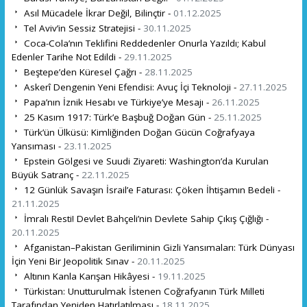
Asıl Mücadele İkrar Değil, Bilinçtir -
01.12.2025
Tel Aviv’in Sessiz Stratejisi -
30.11.2025
Coca-Cola’nın Teklifini Reddedenler Onurla Yazıldı; Kabul
Edenler Tarihe Not Edildi -
29.11.2025
Beştepe’den Küresel Çağrı -
28.11.2025
Askerî Dengenin Yeni Efendisi: Avuç İçi Teknoloji -
27.11.2025
Papa’nın İznik Hesabı ve Türkiye’ye Mesajı -
26.11.2025
25 Kasım 1917: Türk’e Başbuğ Doğan Gün -
25.11.2025
Türk’ün Ülküsü: Kimliğinden Doğan Gücün Coğrafyaya
Yansıması -
23.11.2025
Epstein Gölgesi ve Suudi Ziyareti: Washington’da Kurulan
Büyük Satranç -
22.11.2025
12 Günlük Savaşın İsrail’e Faturası: Çöken İhtişamın Bedeli -
21.11.2025
İmralı Resti! Devlet Bahçeli’nin Devlete Sahip Çıkış Çığlığı -
20.11.2025
Afganistan–Pakistan Geriliminin Gizli Yansımaları: Türk Dünyası
İçin Yeni Bir Jeopolitik Sınav -
20.11.2025
Altının Kanla Karışan Hikâyesi -
19.11.2025
Türkistan: Unutturulmak İstenen Coğrafyanın Türk Milleti
Tarafından Yeniden Hatırlatılması -
18.11.2025