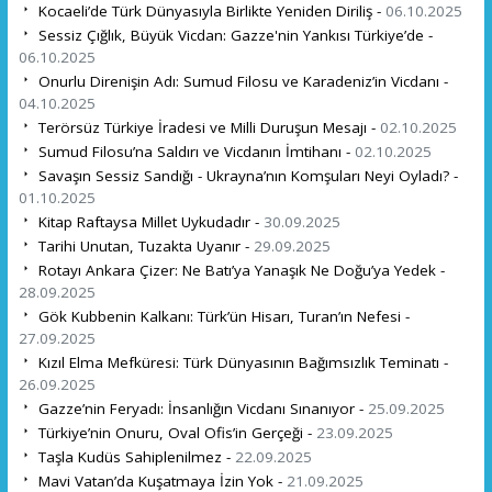
Kocaeli’de Türk Dünyasıyla Birlikte Yeniden Diriliş -
06.10.2025
Sessiz Çığlık, Büyük Vicdan: Gazze'nin Yankısı Türkiye’de -
06.10.2025
Onurlu Direnişin Adı: Sumud Filosu ve Karadeniz’in Vicdanı -
04.10.2025
Terörsüz Türkiye İradesi ve Milli Duruşun Mesajı -
02.10.2025
Sumud Filosu’na Saldırı ve Vicdanın İmtihanı -
02.10.2025
Savaşın Sessiz Sandığı - Ukrayna’nın Komşuları Neyi Oyladı? -
01.10.2025
Kitap Raftaysa Millet Uykudadır -
30.09.2025
Tarihi Unutan, Tuzakta Uyanır -
29.09.2025
Rotayı Ankara Çizer: Ne Batı’ya Yanaşık Ne Doğu’ya Yedek -
28.09.2025
Gök Kubbenin Kalkanı: Türk’ün Hisarı, Turan’ın Nefesi -
27.09.2025
Kızıl Elma Mefküresi: Türk Dünyasının Bağımsızlık Teminatı -
26.09.2025
Gazze’nin Feryadı: İnsanlığın Vicdanı Sınanıyor -
25.09.2025
Türkiye’nin Onuru, Oval Ofis’in Gerçeği -
23.09.2025
Taşla Kudüs Sahiplenilmez -
22.09.2025
Mavi Vatan’da Kuşatmaya İzin Yok -
21.09.2025