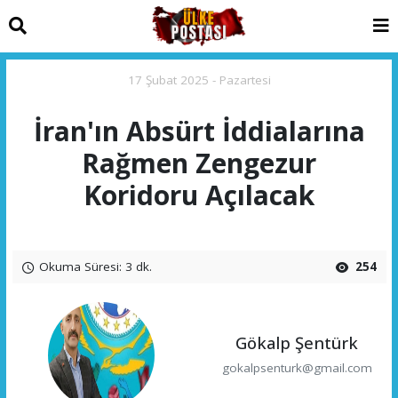
17 Şubat 2025 - Pazartesi
İran'ın Absürt İddialarına
Rağmen Zengezur
Koridoru Açılacak
Okuma Süresi: 3 dk.
254
Gökalp Şentürk
gokalpsenturk@gmail.com