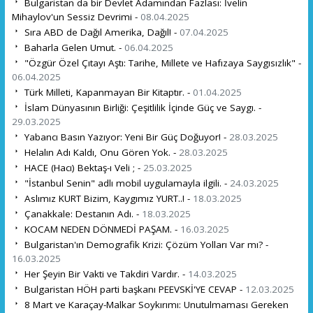
Bulgaristan da bir Devlet Adamından Fazlası: İvelin
Mihaylov'un Sessiz Devrimi -
08.04.2025
Sıra ABD de Dağıl Amerika, Dağıl! -
07.04.2025
Baharla Gelen Umut. -
06.04.2025
"Özgür Özel Çıtayı Aştı: Tarihe, Millete ve Hafızaya Saygısızlık" -
06.04.2025
Türk Milleti, Kapanmayan Bir Kitaptır. -
01.04.2025
İslam Dünyasının Birliği: Çeşitlilik İçinde Güç ve Saygı. -
29.03.2025
Yabancı Basın Yazıyor: Yeni Bir Güç Doğuyor! -
28.03.2025
Helalın Adı Kaldı, Onu Gören Yok. -
28.03.2025
HACE (Hacı) Bektaş-ı Veli ; -
25.03.2025
"İstanbul Senin" adlı mobil uygulamayla ilgili. -
24.03.2025
Aslımız KURT Bizim, Kaygımız YURT..! -
18.03.2025
Çanakkale: Destanın Adı. -
18.03.2025
KOCAM NEDEN DÖNMEDİ PAŞAM. -
16.03.2025
Bulgaristan'ın Demografik Krizi: Çözüm Yolları Var mı? -
16.03.2025
Her Şeyin Bir Vakti ve Takdiri Vardır. -
14.03.2025
Bulgaristan HÖH parti başkanı PEEVSKİ'YE CEVAP -
12.03.2025
8 Mart ve Karaçay-Malkar Soykırımı: Unutulmaması Gereken