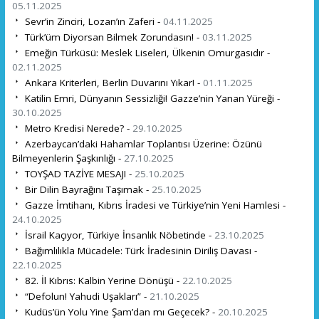
05.11.2025
Sevr’in Zinciri, Lozan’ın Zaferi -
04.11.2025
Türk’üm Diyorsan Bilmek Zorundasın! -
03.11.2025
Emeğin Türküsü: Meslek Liseleri, Ülkenin Omurgasıdır -
02.11.2025
Ankara Kriterleri, Berlin Duvarını Yıkar! -
01.11.2025
Katilin Emri, Dünyanın Sessizliği! Gazze’nin Yanan Yüreği -
30.10.2025
Metro Kredisi Nerede? -
29.10.2025
Azerbaycan’daki Hahamlar Toplantısı Üzerine: Özünü
Bilmeyenlerin Şaşkınlığı -
27.10.2025
TOYŞAD TAZİYE MESAJI -
25.10.2025
Bir Dilin Bayrağını Taşımak -
25.10.2025
Gazze İmtihanı, Kıbrıs İradesi ve Türkiye’nin Yeni Hamlesi -
24.10.2025
İsrail Kaçıyor, Türkiye İnsanlık Nöbetinde -
23.10.2025
Bağımlılıkla Mücadele: Türk İradesinin Diriliş Davası -
22.10.2025
82. İl Kıbrıs: Kalbin Yerine Dönüşü -
22.10.2025
“Defolun! Yahudi Uşakları” -
21.10.2025
Kudüs’ün Yolu Yine Şam’dan mı Geçecek? -
20.10.2025