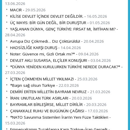
13.06.2026
MACIR -
29.05.2026
KİLİSE DEVLET İÇİNDE DEVLET DEĞİLDİR. -
16.05.2026
ÜÇ MAYIS: BİR GÜN DEĞİL, BİR DURUŞTUR -
01.05.2026
YAŞLANAN DÜNYA, GENÇ TÜRKİYE: FIRSAT MI, İMTİHAN MI? -
28.04.2026
Avrupa Diz Çökmedi… Diz Çöktürüldü! -
20.04.2026
HADSİZLİĞE KARŞI DURUŞ -
14.04.2026
Noter: Güvence mi, Gizli Ortak mı?* -
09.04.2026
DEVLET AKLI SUSARSA, ELÇİLER KONUŞUR! -
03.04.2026
*DÜNYA YENİDEN KURULURKEN TÜRKİYE NEREDE DURACAK?* -
27.03.2026
İÇTEN ÇÖKMEYEN MİLLET YIKILMAZ! -
25.03.2026
*Başın sağ olsun Türkiye -
22.03.2026
DEMİRİ ERİTEN MİLLETİN BAYRAMI NEVRUZ -
21.03.2026
İRAN: UNUTULAN TÜRK ASIRLARI -
20.03.2026
BAYRAMLAR BİRLEŞİRSE, MİLLET DİRİLİR -
20.03.2026
ÇANAKKALE RUHU VE BUGÜNÜN ÇAĞRISI -
17.03.2026
*NATO Savunma Sistemleri İran’ın Yeni Füze Taktikleri -
15.03.2026
Emperyalizmin Tuzaklarına Karşı Türkiye–İran Gerçeği -