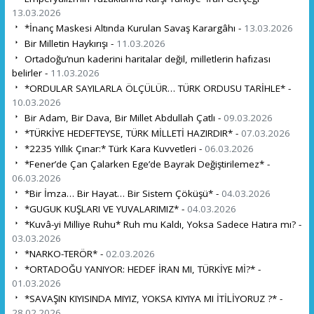
13.03.2026
*İnanç Maskesi Altında Kurulan Savaş Karargâhı -
13.03.2026
Bir Milletin Haykırışı -
11.03.2026
Ortadoğu’nun kaderini haritalar değil, milletlerin hafızası
belirler -
11.03.2026
*ORDULAR SAYILARLA ÖLÇÜLÜR… TÜRK ORDUSU TARİHLE* -
10.03.2026
Bir Adam, Bir Dava, Bir Millet Abdullah Çatlı -
09.03.2026
*TÜRKİYE HEDEFTEYSE, TÜRK MİLLETİ HAZIRDIR* -
07.03.2026
*2235 Yıllık Çınar:* Türk Kara Kuvvetleri -
06.03.2026
*Fener’de Çan Çalarken Ege’de Bayrak Değiştirilemez* -
06.03.2026
*Bir İmza… Bir Hayat… Bir Sistem Çöküşü* -
04.03.2026
*GUGUK KUŞLARI VE YUVALARIMIZ* -
04.03.2026
*Kuvâ-yi Milliye Ruhu* Ruh mu Kaldı, Yoksa Sadece Hatıra mı? -
03.03.2026
*NARKO-TERÖR* -
02.03.2026
*ORTADOĞU YANIYOR: HEDEF İRAN MI, TÜRKİYE Mİ?* -
01.03.2026
*SAVAŞIN KIYISINDA MIYIZ, YOKSA KIYIYA MI İTİLİYORUZ ?* -
28.02.2026