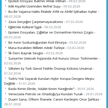
Epstein Dosyası: Batı’nın Ahlak İntiharı -
09.02.2026
Kılık Kıyafet Üzerinden Nefret Suçu -
09.02.2026
Bu Bir Yaşama Hakkı İhlalidir AYM ve AİHM İçtihatları Açıktır -
08.02.2026
Zaza Gerçeğini Çarpıtamayacaksınız -
07.02.2026
Eğitimde Kültürel İşgal -
06.02.2026
Epstein Dosyaları, Çığlıklar ve Osmanlı’nın Kırmızı Çizgisi -
05.02.2026
Bir Asrın Suskunluğundan Kızıl Elma’ya -
05.02.2026
Masa Kurabilen Milletin Adıdır Türkiye -
03.02.2026
İlk Ders Bayrak Sevgisi -
03.02.2026
Suriye’nin Gelecek İnşasında Asli Kurucu Unsur: Türkmenler -
02.02.2026
Silkelen Ey Türk Genci! Fetihle Övünüp Kökünü Unutma! -
01.02.2026
Türk’ü Yok Sayarak Kurulan Hiçbir Avrupa Dengesi Meşru
Değildir -
31.01.2026
Baskı Kimin Elinde, Adalet Kimin Yüreğinde? -
30.01.2026
Venezüela Petrolü ve Ortadoğu’ya Kurulan Tuzak -
29.01.2026
Duam Sana, Öfkem İhanete: Canım Kardeşim Onur Şahbaz -
28.01.2026