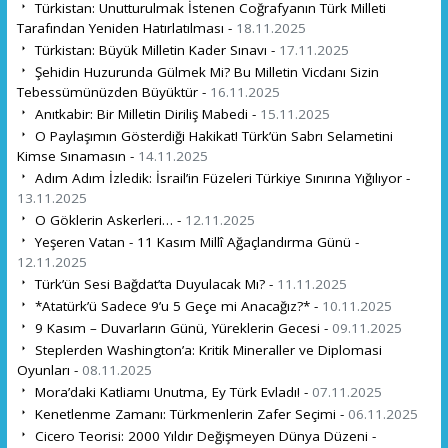
Türkistan: Unutturulmak İstenen Coğrafyanın Türk Milleti
Tarafından Yeniden Hatırlatılması -
18.11.2025
Türkistan: Büyük Milletin Kader Sınavı -
17.11.2025
Şehidin Huzurunda Gülmek Mi? Bu Milletin Vicdanı Sizin
Tebessümünüzden Büyüktür -
16.11.2025
Anıtkabir: Bir Milletin Diriliş Mabedi -
15.11.2025
O Paylaşımın Gösterdiği Hakikat! Türk’ün Sabrı Selametini
Kimse Sınamasın -
14.11.2025
Adım Adım İzledik: İsrail’in Füzeleri Türkiye Sınırına Yığılıyor -
13.11.2025
O Göklerin Askerleri… -
12.11.2025
Yeşeren Vatan - 11 Kasım Millî Ağaçlandırma Günü -
12.11.2025
Türk’ün Sesi Bağdat’ta Duyulacak Mı? -
11.11.2025
*Atatürk’ü Sadece 9’u 5 Geçe mi Anacağız?* -
10.11.2025
9 Kasım – Duvarların Günü, Yüreklerin Gecesi -
09.11.2025
Steplerden Washington’a: Kritik Mineraller ve Diplomasi
Oyunları -
08.11.2025
Mora’daki Katliamı Unutma, Ey Türk Evladı! -
07.11.2025
Kenetlenme Zamanı: Türkmenlerin Zafer Seçimi -
06.11.2025
Cicero Teorisi: 2000 Yıldır Değişmeyen Dünya Düzeni -