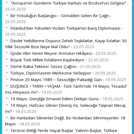
"Avrupa'nın Gündemi: Türkiye Haritası ve Bozkurt'un Gölgesi" -
25.05.2025
Bir Yolculuğun Başlangıcı – Gönülden Gelen Bir Çağrı -
25.05.2025
İstanbul’dan Yükselen Vicdan: Türkiye’nin Barış Diplomasisi -
25.05.2025
Devlet Yetkililerine Duyuru! Zehirli Teşkilatlar, Kayıp Evlatlar: 50
Yıllık Sessizlik Bize Neye Mal Oldu? -
23.05.2025
İçinde Altın Veren Meyve: Armutun Hikâyesi -
22.05.2025
Büyük Türk Milleti Evlatlarını Kaybediyor -
22.05.2025
Demir Baba Tekkesi: Sessiz Çağrısı -
21.05.2025
Türkiye, Diplomasinin Merkezine Yerleşiyor -
20.05.2025
Pristoe 20 Mayıs 1989 – Sessizliğin Patladığı Gün -
19.05.2025
DÜŞÜNCE • TARİH • YAŞAM - Türk Tarihi'nde 19 Mayıs; Tesadüf
mü Alınyazısı mı? -
19.05.2025
19 Mayıs: Gençliğe Emanet Edilen Dirilişin Günü -
18.05.2025
19 Mayıs: Hafızası Silinen Direniş mi, Geleceğe Taşınan Mesaj
mı? -
18.05.2025
Bir Haritadan Silinenler Değil, Bir Vicdandan Silinmeyenler: 18
Mayıs -
18.05.2025
Terörün Bittiği Yerde Hayat Başlar, Yatırım Başlar, Türkiye