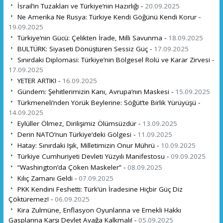
İsrail’in Tuzakları ve Türkiye’nin Hazırlığı -
20.09.2025
Ne Amerika Ne Rusya: Türkiye Kendi Göğünü Kendi Korur -
19.09.2025
Türkiye’nin Gücü: Çelikten İrade, Milli Savunma -
18.09.2025
BULTÜRK: Siyaseti Dönüştüren Sessiz Güç -
17.09.2025
Sınırdaki Diplomasi: Türkiye’nin Bölgesel Rolü ve Karar Zirvesi -
17.09.2025
YETER ARTIK! -
16.09.2025
Gündem: Şehitlerimizin Kanı, Avrupa’nın Maskesi -
15.09.2025
Türkmeneli’nden Yörük Beylerine: Söğüt’te Birlik Yürüyüşü -
14.09.2025
Eylüller Ölmez, Dirilişimiz Ölümsüzdür -
13.09.2025
Derin NATO’nun Türkiye’deki Gölgesi -
11.09.2025
Hatay: Sınırdaki Işık, Milletimizin Onur Mührü -
10.09.2025
Türkiye Cumhuriyeti Devleti Yüzyılı Manifestosu -
09.09.2025
“Washington’da Çöken Maskeler” -
08.09.2025
Kılıç Zamanı Geldi -
07.09.2025
PKK Kendini Feshetti: Türk’ün İradesine Hiçbir Güç Diz
Çöktüremez! -
06.09.2025
Kira Zulmüne, Enflasyon Oyunlarına ve Emekli Hakkı
Gasplarına Karşı Devlet Ayağa Kalkmalı! -
05.09.2025