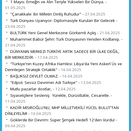
1 Mayıs: Emeğin ve Alın Teriyle Yükselen Bir Dünya. -
01.05.2025
"Çanakkale: Bir Milletin Diriliş Ruhudur" -
27.04.2025
Türk Dünyası Uyanıyor: Diplomasiyle Kurulan Bir Gelecek -
23.04.2025
BULTÜRK Yeni Genel Merkezine Görkemli Açılış -
21.04.2025
Muhammet Babür Şehri: Türk Dünyasının Yeniden Kodlanışı. -
21.04.2025
DÜNYANIN MERKEZI TÜRKİYE ARTIK SADECE BİR ÜLKE DEĞİL,
BİR MERKEZDİR. -
17.04.2025
"Türkiye'nin Kuzey Afrika Hamlesi: Libya'da Yeni Askerî Üs ve
Derinleşen Stratejik Ortaklık" -
16.04.2025
BAŞLIKSIZ DEVLET OLMAZ. -
16.04.2025
"Edpot: Sessiz Devrimin Adı Türkiye" -
13.04.2025
Mutlu pazarlar dostlar, -
12.04.2025
Siyasetçilere Sesleniş: Yürekle, Dürüstlükle, Cesaretle. -
11.04.2025
KADİR MISIROĞLU'NU, MHP MİLLETVEKİLİ YÜCEL BULUT'TAN
DİNLEYELİM! -
10.04.2025
Göklerde Bir Devrim: Süper Şimşek Hedefi 12'den Vurdu! -
09.04.2025