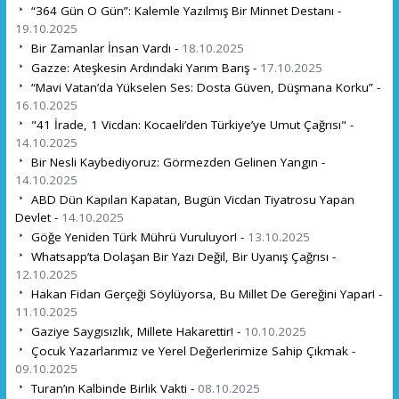
“364 Gün O Gün”: Kalemle Yazılmış Bir Minnet Destanı -
19.10.2025
Bir Zamanlar İnsan Vardı -
18.10.2025
Gazze: Ateşkesin Ardındaki Yarım Barış -
17.10.2025
“Mavi Vatan’da Yükselen Ses: Dosta Güven, Düşmana Korku” -
16.10.2025
"41 İrade, 1 Vicdan: Kocaeli’den Türkiye’ye Umut Çağrısı" -
14.10.2025
Bir Nesli Kaybediyoruz: Görmezden Gelinen Yangın -
14.10.2025
ABD Dün Kapıları Kapatan, Bugün Vicdan Tiyatrosu Yapan
Devlet -
14.10.2025
Göğe Yeniden Türk Mührü Vuruluyor! -
13.10.2025
Whatsapp’ta Dolaşan Bir Yazı Değil, Bir Uyanış Çağrısı -
12.10.2025
Hakan Fidan Gerçeği Söylüyorsa, Bu Millet De Gereğini Yapar! -
11.10.2025
Gaziye Saygısızlık, Millete Hakarettir! -
10.10.2025
Çocuk Yazarlarımız ve Yerel Değerlerimize Sahip Çıkmak -
09.10.2025
Turan’ın Kalbinde Birlik Vakti -
08.10.2025