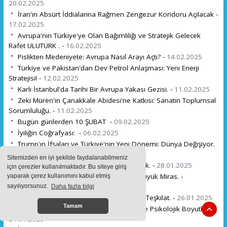
20.02.2025
İran'ın Absürt İddialarına Rağmen Zengezur Koridoru Açılacak -
17.02.2025
Avrupa'nın Türkiye'ye Olan Bağımlılığı ve Stratejik Gelecek
Rafet ULUTÜRK . -
16.02.2025
Pislikten Medeniyete: Avrupa Nasıl Arayı Açtı? -
14.02.2025
Türkiye ve Pakistan'dan Dev Petrol Anlaşması: Yeni Enerji
Stratejisi! -
12.02.2025
Karlı İstanbul'da Tarihi Bir Avrupa Yakası Gezisi. -
11.02.2025
Zeki Müren'in Çanakkale Abidesi'ne Katkısı: Sanatın Toplumsal
Sorumluluğu. -
11.02.2025
Bugün günlerden 10 ŞUBAT -
09.02.2025
İyiliğin Coğrafyası: -
06.02.2025
Trump'ın İfşaları ve Türkiye'nin Yeni Dönemi: Dünya Değişiyor.
-
30.01.2025
Sitemizden en iyi şekilde faydalanabilmeniz
Divanü Lügati't-Türk'ü Dünyaya Anlatmak. -
28.01.2025
için çerezler kullanılmaktadır. Bu siteye giriş
Vermeyi Öğretmek: Çocuklarımıza En Büyük Miras. -
yaparak çerez kullanımını kabul etmiş
27.01.2025
sayılıyorsunuz.
Daha fazla bilgi
Türk Gençlerine İlham Veren Bir Hikâye: Teşkilat. -
26.01.2025
Tamam
Yücelciler Teşkilatı: Bir Direnişin Sosyal ve Psikolojik Boyutları. -
24.01.2025