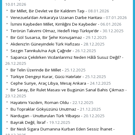
10.01.2026
Bir Millet, Bir Devlet ve Bir Kaldırım Taşı -
08.01.2026
Venezuela’dan Ankara’ya Uzanan Darbe Haritası -
07.01.2026
İsmini Kaybeden Millet, Kimliğini De Kaybeder -
06.01.2026
Terörün Takvimi Olmaz, Hedefi Hep Türkiye’dır -
30.12.2025
Bir Göl Susarsa, Bir Şehir Konuşamaz -
29.12.2025
Akdeniz’in Güneyindeki Türk Hafızası -
28.12.2025
Sezgin Tanrıkulu’na Açık Çağrıdır -
26.12.2025
Sapanca Çekilirken Vicdanlarımız Neden Hâlâ Susuz Değil? -
26.12.2025
Bir Telin Üzerinde Bir Millet -
25.12.2025
Türkiye Dengeyi Kurar, Gücü Hatırlatır -
25.12.2025
Cephe Suriye, Araç Libya, Mesaj Ankara -
24.12.2025
Bir Saray, Bir Rulet Masası ve Bugünün Sanal Bahis Çıkmazı -
23.12.2025
Hayatımı Yazdım, Roman Oldu -
22.12.2025
Bu Topraklar Gökyüzünü Unutmaz -
21.12.2025
Nardugan - Unutturulan Türk Yılbaşısı -
20.12.2025
Bayrak Değil, İtiraf -
19.12.2025
Bir Nesli Sigara Dumanına Kurban Eden Sessiz İhanet -
18.12.2025