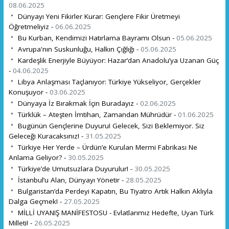
08.06.2025
Dünyayı Yeni Fikirler Kurar: Gençlere Fikir Üretmeyi
Öğretmeliyiz -
06.06.2025
Bu Kurban, Kendimizi Hatırlama Bayramı Olsun -
05.06.2025
Avrupa'nın Suskunluğu, Halkın Çığlığı -
05.06.2025
Kardeşlik Enerjiyle Büyüyor: Hazar’dan Anadolu’ya Uzanan Güç
-
04.06.2025
Libya Anlaşması Taçlanıyor: Türkiye Yükseliyor, Gerçekler
Konuşuyor -
03.06.2025
Dünyaya İz Bırakmak İçin Buradayız -
02.06.2025
Türklük – Ateşten İmtihan, Zamandan Mührüdür -
01.06.2025
Bugünün Gençlerine Duyuru! Gelecek, Sizi Beklemiyor. Siz
Geleceği Kuracaksınız! -
31.05.2025
Türkiye Her Yerde – Ürdün’e Kurulan Mermi Fabrikası Ne
Anlama Geliyor? -
30.05.2025
Türkiye’de Umutsuzlara Duyurulur! -
30.05.2025
İstanbul’u Alan, Dünyayı Yönetir -
28.05.2025
Bulgaristan’da Perdeyi Kapatın, Bu Tiyatro Artık Halkın Aklıyla
Dalga Geçmek! -
27.05.2025
MİLLİ UYANIŞ MANİFESTOSU - Evlatlarımız Hedefte, Uyan Türk
Milleti! -
26.05.2025