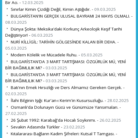
Bir Acı. -
12.03.2025
Sınırlar Kimin Çizdiği Değil, Kimin Aştığıdır. -
09.03.2025
BULGARİSTAN'IN GERÇEK ULUSAL BAYRAMI 24 MAYIS OLMALI. -
08.03.2025
Dünya Şokta: Meksika'daki Korkunç Arkeolojik Keşif Tarihi
Değiştiriyor! -
06.03.2025
NURİ KİLLİGİL: TARİHİN GÖLGESİNDE KALAN BİR DEHA. -
05.03.2025
Modern Kölelik ve Mücadele Ruhu. -
05.03.2025
BULGARİSTAN'DA 3 MART TARTIŞMASI: ÖZGÜRLÜK MÜ, YENİ
BİR BAĞIMLILIK MI? -
03.03.2025
BULGARİSTAN'DA 3 MART TARTIŞMASI: ÖZGÜRLÜK MÜ, YENİ
BİR BAĞIMLILIK MI? -
03.03.2025
Batı'nın Emek Hırsızlığı ve Ders Almamız Gereken Gerçek. -
02.03.2025
İlahi Bilginin Işığı: Kur'an-ı Kerim'in Kusursuzluğu. -
28.02.2025
Osmanlı'da Dolunayın Gücü ve Günümüze Yansımaları. -
27.02.2025
26 Şubat 1992: Karabağ'da Hocalı Soykırımı. -
26.02.2025
Sevakin Adasında Türkler -
23.02.2025
Kıtalararası Bağların Kadim Şifreleri: Kutsal T Tamgası. -