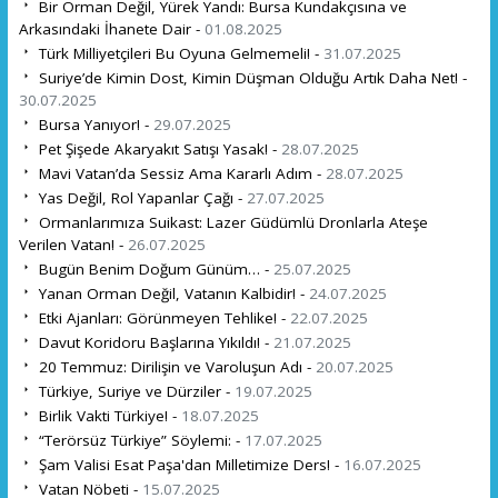
Bir Orman Değil, Yürek Yandı: Bursa Kundakçısına ve
Arkasındaki İhanete Dair -
01.08.2025
Türk Milliyetçileri Bu Oyuna Gelmemeli! -
31.07.2025
Suriye’de Kimin Dost, Kimin Düşman Olduğu Artık Daha Net! -
30.07.2025
Bursa Yanıyor! -
29.07.2025
Pet Şişede Akaryakıt Satışı Yasak! -
28.07.2025
Mavi Vatan’da Sessiz Ama Kararlı Adım -
28.07.2025
Yas Değil, Rol Yapanlar Çağı -
27.07.2025
Ormanlarımıza Suikast: Lazer Güdümlü Dronlarla Ateşe
Verilen Vatan! -
26.07.2025
Bugün Benim Doğum Günüm… -
25.07.2025
Yanan Orman Değil, Vatanın Kalbidir! -
24.07.2025
Etki Ajanları: Görünmeyen Tehlike! -
22.07.2025
Davut Koridoru Başlarına Yıkıldı! -
21.07.2025
20 Temmuz: Dirilişin ve Varoluşun Adı -
20.07.2025
Türkiye, Suriye ve Dürziler -
19.07.2025
Birlik Vakti Türkiye! -
18.07.2025
“Terörsüz Türkiye” Söylemi: -
17.07.2025
Şam Valisi Esat Paşa'dan Milletimize Ders! -
16.07.2025
Vatan Nöbeti -
15.07.2025