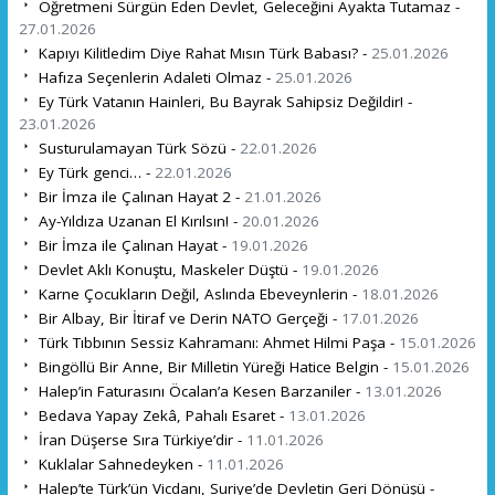
Öğretmeni Sürgün Eden Devlet, Geleceğini Ayakta Tutamaz -
27.01.2026
Kapıyı Kilitledim Diye Rahat Mısın Türk Babası? -
25.01.2026
Hafıza Seçenlerin Adaleti Olmaz -
25.01.2026
Ey Türk Vatanın Hainleri, Bu Bayrak Sahipsiz Değildir! -
23.01.2026
Susturulamayan Türk Sözü -
22.01.2026
Ey Türk genci… -
22.01.2026
Bir İmza ile Çalınan Hayat 2 -
21.01.2026
Ay-Yıldıza Uzanan El Kırılsın! -
20.01.2026
Bir İmza ile Çalınan Hayat -
19.01.2026
Devlet Aklı Konuştu, Maskeler Düştü -
19.01.2026
Karne Çocukların Değil, Aslında Ebeveynlerin -
18.01.2026
Bir Albay, Bir İtiraf ve Derin NATO Gerçeği -
17.01.2026
Türk Tıbbının Sessiz Kahramanı: Ahmet Hilmi Paşa -
15.01.2026
Bingöllü Bir Anne, Bir Milletin Yüreği Hatice Belgin -
15.01.2026
Halep’in Faturasını Öcalan’a Kesen Barzaniler -
13.01.2026
Bedava Yapay Zekâ, Pahalı Esaret -
13.01.2026
İran Düşerse Sıra Türkiye’dir -
11.01.2026
Kuklalar Sahnedeyken -
11.01.2026
Halep’te Türk’ün Vicdanı, Suriye’de Devletin Geri Dönüşü -