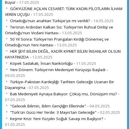
Büyür -
17.05.2025
GÖKYÜZÜNE AÇILAN CESARET: TÜRK KADIN PİLOTLARIN İLHAM
VEREN UÇUŞU -
17.05.2025
Ortadoğu'nun anahtarı Türkiye'ye mi verildi? -
14.05.2025
Terörün Ardından Kalkan Sis: Türkiye'nin Ruhsal Dirilişi ve
Ortadoğu'nun Vicdani Haritası -
13.05.2025
50 Yıl Sonra: Türkiye'nin Prangaları Kırdığı Dönemeç ve
Ortadoğu'nun Yeni Haritası -
13.05.2025
HER ŞEYİ BİLEN DEĞİL, KADİR KIYMET BİLEN İNSANLAR OLSUN
HAYATINIZDA -
12.05.2025
Köpek Sadakati, İnsan Nankörlüğü -
11.05.2025
Yeni Dönem: Türkiye'nin Medeniyet Yürüyüşü Başladı -
09.05.2025
Türkiye–Pakistan Kardeşliği: Tarihten Geleceğe Uzanan Bir
Dayanışma -
07.05.2025
Batı Medeniyeti Aynaya Bakıyor: Çöküş mü, Dönüşüm mü? -
07.05.2025
"Gelecek Bilimin, Bilim Gençliğin Ellerinde" -
04.05.2025
"Türk'ün Gücü Her Yerde: 3 Mayıs'tan Geleceğe" -
02.05.2025
Keşmir Krizi: Yeni Yüzyılın Soğuk Savaşı mı Başlıyor? -
01.05.2025