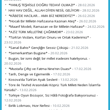
*YANLIŞ TEŞHİSLE DOĞRU TEDAVİ OLMAZ!* -
28.02.2026
HAV HAV DEĞİL, ALLAH DİYEN NESİL GELİYOR! -
28.02.2026
*KÂBE’DE HACILAR… AMA BİZ NEREDEYİZ?* -
26.02.2026
*Hocalı Bir Milletin Hafızasına Kazınan Ateş* -
26.02.2026
*Maarif Modeli, Ramazan ve Bir Milletin Hafızası* -
24.02.2026
*AZİZ TÜRK MİLLETİNE ÇAĞRIMDIR* -
23.02.2026
*Türk’ün Vicdanı, Kürt’ün Onuru ve Ortak Kaderimiz* -
23.02.2026
*Sanal Bahis* Gençliğin Sessiz Çöküşü -
21.02.2026
*Semerkant’tan Bugüne* -
20.02.2026
Bugün, bir ismi değil; bir millet iradesini hatırlıyoruz. -
20.02.2026
*Mustafa Çiftçi ve Fatma Nine’nin Duası* -
17.02.2026
Tarih, Denge ve Egemenlik -
17.02.2026
Kosova’da Türk’ün Ayak Sesleri! -
13.02.2026
Töre ile Tevhid Arasındaki Köprü: Türk Milleti Neden İslam’la
Yürüdü? -
13.02.2026
Türkiye Oyun Bozuyor, Siz Hâlâ Fotoğrafa Bakıyorsunuz -
12.02.2026
Birlik Lokması, Hızır Nefesi -
10.02.2026