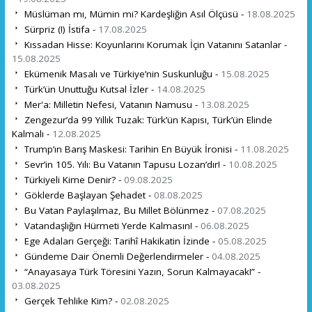
Müslüman mı, Mümin mi? Kardeşliğin Asıl Ölçüsü -
18.08.2025
Sürpriz (!) İstifa -
17.08.2025
Kıssadan Hisse: Koyunlarını Korumak İçin Vatanını Satanlar -
15.08.2025
Ekümenik Masalı ve Türkiye’nin Suskunluğu -
15.08.2025
Türk’ün Unuttuğu Kutsal İzler -
14.08.2025
Mer'a: Milletin Nefesi, Vatanın Namusu -
13.08.2025
Zengezur’da 99 Yıllık Tuzak: Türk’ün Kapısı, Türk’ün Elinde
Kalmalı -
12.08.2025
Trump’ın Barış Maskesi: Tarihin En Büyük İronisi -
11.08.2025
Sevr’in 105. Yılı: Bu Vatanın Tapusu Lozan’dır! -
10.08.2025
Türkiyeli Kime Denir? -
09.08.2025
Göklerde Başlayan Şehadet -
08.08.2025
Bu Vatan Paylaşılmaz, Bu Millet Bölünmez -
07.08.2025
Vatandaşlığın Hürmeti Yerde Kalmasın! -
06.08.2025
Ege Adaları Gerçeği: Tarihî Hakikatin İzinde -
05.08.2025
Gündeme Dair Önemli Değerlendirmeler -
04.08.2025
“Anayasaya Türk Töresini Yazın, Sorun Kalmayacak!” -
03.08.2025
Gerçek Tehlike Kim? -
02.08.2025