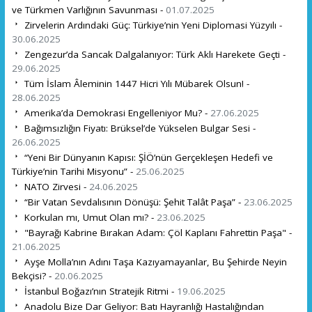
ve Türkmen Varlığının Savunması -
01.07.2025
Zirvelerin Ardındaki Güç: Türkiye’nin Yeni Diplomasi Yüzyılı -
30.06.2025
Zengezur’da Sancak Dalgalanıyor: Türk Aklı Harekete Geçti -
29.06.2025
Tüm İslam Âleminin 1447 Hicri Yılı Mübarek Olsun! -
28.06.2025
Amerika’da Demokrasi Engelleniyor Mu? -
27.06.2025
Bağımsızlığın Fiyatı: Brüksel’de Yükselen Bulgar Sesi -
26.06.2025
“Yeni Bir Dünyanın Kapısı: ŞİÖ’nün Gerçekleşen Hedefi ve
Türkiye’nin Tarihi Misyonu” -
25.06.2025
NATO Zirvesi -
24.06.2025
“Bir Vatan Sevdalısının Dönüşü: Şehit Talât Paşa” -
23.06.2025
Korkulan mı, Umut Olan mı? -
23.06.2025
"Bayrağı Kabrine Bırakan Adam: Çöl Kaplanı Fahrettin Paşa" -
21.06.2025
Ayşe Molla’nın Adını Taşa Kazıyamayanlar, Bu Şehirde Neyin
Bekçisi? -
20.06.2025
İstanbul Boğazı’nın Stratejik Ritmi -
19.06.2025
Anadolu Bize Dar Geliyor: Batı Hayranlığı Hastalığından