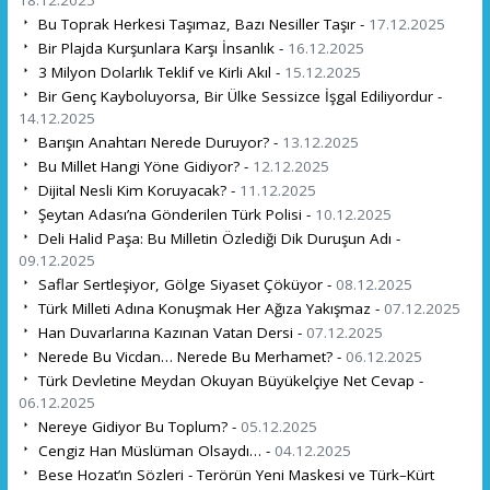
Bu Toprak Herkesi Taşımaz, Bazı Nesiller Taşır -
17.12.2025
Bir Plajda Kurşunlara Karşı İnsanlık -
16.12.2025
3 Milyon Dolarlık Teklif ve Kirli Akıl -
15.12.2025
Bir Genç Kayboluyorsa, Bir Ülke Sessizce İşgal Ediliyordur -
14.12.2025
Barışın Anahtarı Nerede Duruyor? -
13.12.2025
Bu Millet Hangi Yöne Gidiyor? -
12.12.2025
Dijital Nesli Kim Koruyacak? -
11.12.2025
Şeytan Adası’na Gönderilen Türk Polisi -
10.12.2025
Deli Halid Paşa: Bu Milletin Özlediği Dik Duruşun Adı -
09.12.2025
Saflar Sertleşiyor, Gölge Siyaset Çöküyor -
08.12.2025
Türk Milleti Adına Konuşmak Her Ağıza Yakışmaz -
07.12.2025
Han Duvarlarına Kazınan Vatan Dersi -
07.12.2025
Nerede Bu Vicdan… Nerede Bu Merhamet? -
06.12.2025
Türk Devletine Meydan Okuyan Büyükelçiye Net Cevap -
06.12.2025
Nereye Gidiyor Bu Toplum? -
05.12.2025
Cengiz Han Müslüman Olsaydı… -
04.12.2025
Bese Hozat’ın Sözleri - Terörün Yeni Maskesi ve Türk–Kürt