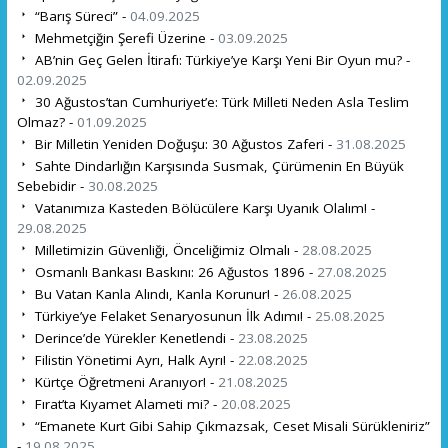
“Barış Süreci” -
04.09.2025
Mehmetçiğin Şerefi Üzerine -
03.09.2025
AB’nin Geç Gelen İtirafı: Türkiye’ye Karşı Yeni Bir Oyun mu? -
02.09.2025
30 Ağustos’tan Cumhuriyet’e: Türk Milleti Neden Asla Teslim
Olmaz? -
01.09.2025
Bir Milletin Yeniden Doğuşu: 30 Ağustos Zaferi -
31.08.2025
Sahte Dindarlığın Karşısında Susmak, Çürümenin En Büyük
Sebebidir -
30.08.2025
Vatanımıza Kasteden Bölücülere Karşı Uyanık Olalım! -
29.08.2025
Milletimizin Güvenliği, Önceliğimiz Olmalı -
28.08.2025
Osmanlı Bankası Baskını: 26 Ağustos 1896 -
27.08.2025
Bu Vatan Kanla Alındı, Kanla Korunur! -
26.08.2025
Türkiye’ye Felaket Senaryosunun İlk Adımı! -
25.08.2025
Derince’de Yürekler Kenetlendi -
23.08.2025
Filistin Yönetimi Ayrı, Halk Ayrı! -
22.08.2025
Kürtçe Öğretmeni Aranıyor! -
21.08.2025
Fırat’ta Kıyamet Alameti mi? -
20.08.2025
“Emanete Kurt Gibi Sahip Çıkmazsak, Ceset Misali Sürükleniriz”
-
19.08.2025