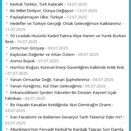
Kerkük Türktür, Türk Kalacak! -
14.07.2025
Bir Millet Diriliyor, Dünya Değişiyor -
13.07.2025
Paylaşılamayan Ülke: Türkiye -
12.07.2025
Hedefler ve Türkiye Gerçeği: Ortak Geleceğimize Katkılarımız -
11.07.2025
50 Liradaki Hüzünlü Kadın! Fatma Aliye Hanım ve Yürek Burkan
İbret -
10.07.2025
Urmu'nun Gözyaşı -
09.07.2025
Kaybolan Değerler ve Artan Özlem -
08.07.2025
Acımız Büyük -
07.07.2025
Hürmüz Boğazı: Küresel Enerji Güvenliğinin Kalbinde Kritik Risk
-
07.07.2025
Yanan Ormanlar Değil, Yanan Şüphelerimiz -
06.07.2025
Yanan Yüreğimiz, Kül Olan Geleceğimiz -
05.07.2025
İmkansızlıkların İçinden Yükselen Bir Destan: Kayseri Uçak
Fabrikası -
04.07.2025
Bir Hayalin Kanatları Kırıldığında: Nuri Demirağ'ın Dramı -
03.07.2025
İran Fanatizmi ve Beklenen Senaryo! Tarih Tekerrür Eder mi? -
02.07.2025
Altunköprü'nün Feryadı! Kerkük'te Bardağı Taşıran Son Damla