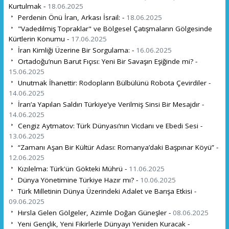
Kurtulmak -
18.06.2025
Perdenin Önü İran, Arkası İsrail: -
18.06.2025
"Vadedilmiş Topraklar" ve Bölgesel Çatışmaların Gölgesinde
Kürtlerin Konumu -
17.06.2025
İran Kimliği Üzerine Bir Sorgulama: -
16.06.2025
Ortadoğu’nun Barut Fıçısı: Yeni Bir Savaşın Eşiğinde mi? -
15.06.2025
Unutmak İhanettir: Rodopların Bülbülünü Robota Çevirdiler -
14.06.2025
İran’a Yapılan Saldırı Türkiye’ye Verilmiş Sinsi Bir Mesajdır -
14.06.2025
Cengiz Aytmatov: Türk Dünyası’nın Vicdanı ve Ebedi Sesi -
13.06.2025
“Zamanı Aşan Bir Kültür Adası: Romanya’daki Başpınar Köyü” -
12.06.2025
Kızılelma: Türk'ün Gökteki Mührü -
11.06.2025
Dünya Yönetimine Türkiye Hazır mı? -
10.06.2025
Türk Milletinin Dünya Üzerindeki Adalet ve Barışa Etkisi -
09.06.2025
Hırsla Gelen Gölgeler, Azimle Doğan Güneşler -
08.06.2025
Yeni Gençlik, Yeni Fikirlerle Dünyayı Yeniden Kuracak -