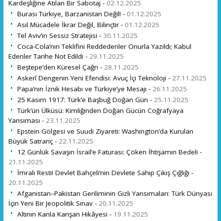
Kardeşliğine Atılan Bir Sabotaj -
02.12.2025
Burası Türkiye, Barzanistan Değil! -
01.12.2025
Asıl Mücadele İkrar Değil, Bilinçtir -
01.12.2025
Tel Aviv’in Sessiz Stratejisi -
30.11.2025
Coca-Cola’nın Teklifini Reddedenler Onurla Yazıldı; Kabul
Edenler Tarihe Not Edildi -
29.11.2025
Beştepe’den Küresel Çağrı -
28.11.2025
Askerî Dengenin Yeni Efendisi: Avuç İçi Teknoloji -
27.11.2025
Papa’nın İznik Hesabı ve Türkiye’ye Mesajı -
26.11.2025
25 Kasım 1917: Türk’e Başbuğ Doğan Gün -
25.11.2025
Türk’ün Ülküsü: Kimliğinden Doğan Gücün Coğrafyaya
Yansıması -
23.11.2025
Epstein Gölgesi ve Suudi Ziyareti: Washington’da Kurulan
Büyük Satranç -
22.11.2025
12 Günlük Savaşın İsrail’e Faturası: Çöken İhtişamın Bedeli -
21.11.2025
İmralı Resti! Devlet Bahçeli’nin Devlete Sahip Çıkış Çığlığı -
20.11.2025
Afganistan–Pakistan Geriliminin Gizli Yansımaları: Türk Dünyası
İçin Yeni Bir Jeopolitik Sınav -
20.11.2025
Altının Kanla Karışan Hikâyesi -
19.11.2025