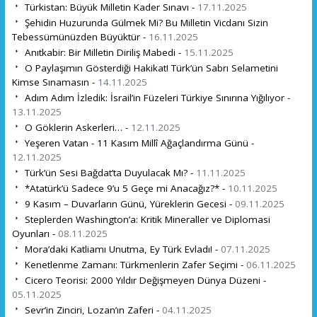
Türkistan: Büyük Milletin Kader Sınavı -
17.11.2025
Şehidin Huzurunda Gülmek Mi? Bu Milletin Vicdanı Sizin
Tebessümünüzden Büyüktür -
16.11.2025
Anıtkabir: Bir Milletin Diriliş Mabedi -
15.11.2025
O Paylaşımın Gösterdiği Hakikat! Türk’ün Sabrı Selametini
Kimse Sınamasın -
14.11.2025
Adım Adım İzledik: İsrail’in Füzeleri Türkiye Sınırına Yığılıyor -
13.11.2025
O Göklerin Askerleri… -
12.11.2025
Yeşeren Vatan - 11 Kasım Millî Ağaçlandırma Günü -
12.11.2025
Türk’ün Sesi Bağdat’ta Duyulacak Mı? -
11.11.2025
*Atatürk’ü Sadece 9’u 5 Geçe mi Anacağız?* -
10.11.2025
9 Kasım – Duvarların Günü, Yüreklerin Gecesi -
09.11.2025
Steplerden Washington’a: Kritik Mineraller ve Diplomasi
Oyunları -
08.11.2025
Mora’daki Katliamı Unutma, Ey Türk Evladı! -
07.11.2025
Kenetlenme Zamanı: Türkmenlerin Zafer Seçimi -
06.11.2025
Cicero Teorisi: 2000 Yıldır Değişmeyen Dünya Düzeni -
05.11.2025
Sevr’in Zinciri, Lozan’ın Zaferi -
04.11.2025