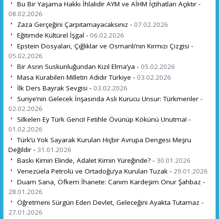
Bu Bir Yaşama Hakkı İhlalidir AYM ve AİHM İçtihatları Açıktır -
08.02.2026
Zaza Gerçeğini Çarpıtamayacaksınız -
07.02.2026
Eğitimde Kültürel İşgal -
06.02.2026
Epstein Dosyaları, Çığlıklar ve Osmanlı’nın Kırmızı Çizgisi -
05.02.2026
Bir Asrın Suskunluğundan Kızıl Elma’ya -
05.02.2026
Masa Kurabilen Milletin Adıdır Türkiye -
03.02.2026
İlk Ders Bayrak Sevgisi -
03.02.2026
Suriye’nin Gelecek İnşasında Asli Kurucu Unsur: Türkmenler -
02.02.2026
Silkelen Ey Türk Genci! Fetihle Övünüp Kökünü Unutma! -
01.02.2026
Türk’ü Yok Sayarak Kurulan Hiçbir Avrupa Dengesi Meşru
Değildir -
31.01.2026
Baskı Kimin Elinde, Adalet Kimin Yüreğinde? -
30.01.2026
Venezüela Petrolü ve Ortadoğu’ya Kurulan Tuzak -
29.01.2026
Duam Sana, Öfkem İhanete: Canım Kardeşim Onur Şahbaz -
28.01.2026
Öğretmeni Sürgün Eden Devlet, Geleceğini Ayakta Tutamaz -
27.01.2026