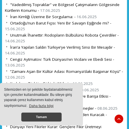
"Vadedilmiş Topraklar" ve Bölgesel Çatışmaların Gölgesinde
Kürtlerin Konumu -
17.06.2025
İran Kimliği Üzerine Bir Sorgulama: -
16.06.2025
Ortadoğu’nun Barut Fıçısı: Yeni Bir Savaşın Eşiğinde mi? -
15.06.2025
Unutmak İhanettir: Rodopların Bülbülünü Robota Çevirdiler -
14.06.2025
İran’a Yapılan Saldırı Türkiye’ye Verilmiş Sinsi Bir Mesajdır -
14.06.2025
Cengiz Aytmatov: Türk Dünyası’nın Vicdanı ve Ebedi Sesi -
13.06.2025
“Zamanı Aşan Bir Kültür Adası: Romanya’daki Başpınar Köyü” -
12.06.2025
Kızılelma: Türk'ün Gökteki Mührü -
11.06.2025
Dünya Yönetimine Türkiye Hazır mı? -
10.06.2025
Sitemizden en iyi şekilde faydalanabilmeniz
için çerezler kullanılmaktadır. Bu siteye giriş
Türk Milletinin Dünya Üzerindeki Adalet ve Barışa Etkisi -
yaparak çerez kullanımını kabul etmiş
09.06.2025
sayılıyorsunuz.
Daha fazla bilgi
Hırsla Gelen Gölgeler, Azimle Doğan Güneşler -
08.06.2025
Yeni Gençlik, Yeni Fikirlerle Dünyayı Yeniden Kuracak -
Tamam
08.06.2025
Dünyayı Yeni Fikirler Kurar: Gençlere Fikir Üretmeyi