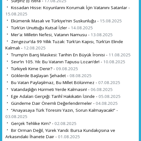
Sürpriz (!) İstifa -
17.08.2025
Kıssadan Hisse: Koyunlarını Korumak İçin Vatanını Satanlar -
15.08.2025
Ekümenik Masalı ve Türkiye’nin Suskunluğu -
15.08.2025
Türk’ün Unuttuğu Kutsal İzler -
14.08.2025
Mer'a: Milletin Nefesi, Vatanın Namusu -
13.08.2025
Zengezur’da 99 Yıllık Tuzak: Türk’ün Kapısı, Türk’ün Elinde
Kalmalı -
12.08.2025
Trump’ın Barış Maskesi: Tarihin En Büyük İronisi -
11.08.2025
Sevr’in 105. Yılı: Bu Vatanın Tapusu Lozan’dır! -
10.08.2025
Türkiyeli Kime Denir? -
09.08.2025
Göklerde Başlayan Şehadet -
08.08.2025
Bu Vatan Paylaşılmaz, Bu Millet Bölünmez -
07.08.2025
Vatandaşlığın Hürmeti Yerde Kalmasın! -
06.08.2025
Ege Adaları Gerçeği: Tarihî Hakikatin İzinde -
05.08.2025
Gündeme Dair Önemli Değerlendirmeler -
04.08.2025
“Anayasaya Türk Töresini Yazın, Sorun Kalmayacak!” -
03.08.2025
Gerçek Tehlike Kim? -
02.08.2025
Bir Orman Değil, Yürek Yandı: Bursa Kundakçısına ve
Arkasındaki İhanete Dair -
01.08.2025