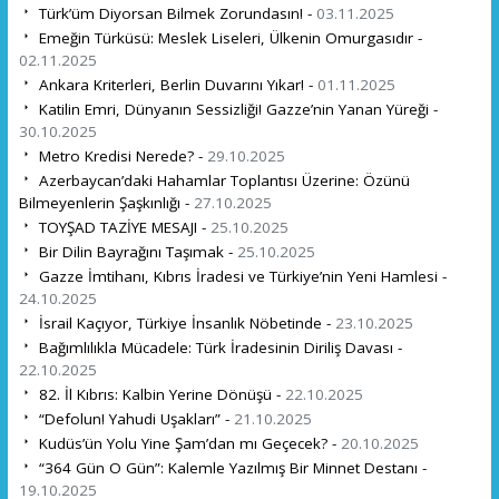
Türk’üm Diyorsan Bilmek Zorundasın! -
03.11.2025
Emeğin Türküsü: Meslek Liseleri, Ülkenin Omurgasıdır -
02.11.2025
Ankara Kriterleri, Berlin Duvarını Yıkar! -
01.11.2025
Katilin Emri, Dünyanın Sessizliği! Gazze’nin Yanan Yüreği -
30.10.2025
Metro Kredisi Nerede? -
29.10.2025
Azerbaycan’daki Hahamlar Toplantısı Üzerine: Özünü
Bilmeyenlerin Şaşkınlığı -
27.10.2025
TOYŞAD TAZİYE MESAJI -
25.10.2025
Bir Dilin Bayrağını Taşımak -
25.10.2025
Gazze İmtihanı, Kıbrıs İradesi ve Türkiye’nin Yeni Hamlesi -
24.10.2025
İsrail Kaçıyor, Türkiye İnsanlık Nöbetinde -
23.10.2025
Bağımlılıkla Mücadele: Türk İradesinin Diriliş Davası -
22.10.2025
82. İl Kıbrıs: Kalbin Yerine Dönüşü -
22.10.2025
“Defolun! Yahudi Uşakları” -
21.10.2025
Kudüs’ün Yolu Yine Şam’dan mı Geçecek? -
20.10.2025
“364 Gün O Gün”: Kalemle Yazılmış Bir Minnet Destanı -
19.10.2025