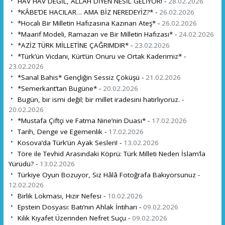
HAV HAV DEĞİL, ALLAH DİYEN NESİL GELİYOR! -
28.02.2026
*KÂBE’DE HACILAR… AMA BİZ NEREDEYİZ?* -
26.02.2026
*Hocalı Bir Milletin Hafızasına Kazınan Ateş* -
26.02.2026
*Maarif Modeli, Ramazan ve Bir Milletin Hafızası* -
24.02.2026
*AZİZ TÜRK MİLLETİNE ÇAĞRIMDIR* -
23.02.2026
*Türk’ün Vicdanı, Kürt’ün Onuru ve Ortak Kaderimiz* -
23.02.2026
*Sanal Bahis* Gençliğin Sessiz Çöküşü -
21.02.2026
*Semerkant’tan Bugüne* -
20.02.2026
Bugün, bir ismi değil; bir millet iradesini hatırlıyoruz. -
20.02.2026
*Mustafa Çiftçi ve Fatma Nine’nin Duası* -
17.02.2026
Tarih, Denge ve Egemenlik -
17.02.2026
Kosova’da Türk’ün Ayak Sesleri! -
13.02.2026
Töre ile Tevhid Arasındaki Köprü: Türk Milleti Neden İslam’la
Yürüdü? -
13.02.2026
Türkiye Oyun Bozuyor, Siz Hâlâ Fotoğrafa Bakıyorsunuz -
12.02.2026
Birlik Lokması, Hızır Nefesi -
10.02.2026
Epstein Dosyası: Batı’nın Ahlak İntiharı -
09.02.2026
Kılık Kıyafet Üzerinden Nefret Suçu -
09.02.2026