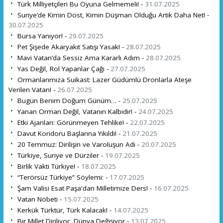
Türk Milliyetçileri Bu Oyuna Gelmemeli! -
31.07.2025
Suriye’de Kimin Dost, Kimin Düşman Olduğu Artık Daha Net! -
30.07.2025
Bursa Yanıyor! -
29.07.2025
Pet Şişede Akaryakıt Satışı Yasak! -
28.07.2025
Mavi Vatan’da Sessiz Ama Kararlı Adım -
28.07.2025
Yas Değil, Rol Yapanlar Çağı -
27.07.2025
Ormanlarımıza Suikast: Lazer Güdümlü Dronlarla Ateşe
Verilen Vatan! -
26.07.2025
Bugün Benim Doğum Günüm… -
25.07.2025
Yanan Orman Değil, Vatanın Kalbidir! -
24.07.2025
Etki Ajanları: Görünmeyen Tehlike! -
22.07.2025
Davut Koridoru Başlarına Yıkıldı! -
21.07.2025
20 Temmuz: Dirilişin ve Varoluşun Adı -
20.07.2025
Türkiye, Suriye ve Dürziler -
19.07.2025
Birlik Vakti Türkiye! -
18.07.2025
“Terörsüz Türkiye” Söylemi: -
17.07.2025
Şam Valisi Esat Paşa'dan Milletimize Ders! -
16.07.2025
Vatan Nöbeti -
15.07.2025
Kerkük Türktür, Türk Kalacak! -
14.07.2025
Bir Millet Diriliyor, Dünya Değişiyor -
13.07.2025