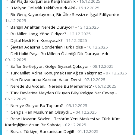
Bir Plajda Kurşunlara Karşı İnsanlık -
16.12.2025
3 Milyon Dolarlık Teklif ve Kirli Akıl -
15.12.2025
Bir Genç Kayboluyorsa, Bir Ülke Sessizce İşgal Ediliyordur -
14.12.2025
Barışın Anahtarı Nerede Duruyor? -
13.12.2025
Bu Millet Hangi Yöne Gidiyor? -
12.12.2025
Dijital Nesli Kim Koruyacak? -
11.12.2025
Şeytan Adası’na Gönderilen Türk Polisi -
10.12.2025
Deli Halid Paşa: Bu Milletin Özlediği Dik Duruşun Adı -
09.12.2025
Saflar Sertleşiyor, Gölge Siyaset Çöküyor -
08.12.2025
Türk Milleti Adına Konuşmak Her Ağıza Yakışmaz -
07.12.2025
Han Duvarlarına Kazınan Vatan Dersi -
07.12.2025
Nerede Bu Vicdan… Nerede Bu Merhamet? -
06.12.2025
Türk Devletine Meydan Okuyan Büyükelçiye Net Cevap -
06.12.2025
Nereye Gidiyor Bu Toplum? -
05.12.2025
Cengiz Han Müslüman Olsaydı… -
04.12.2025
Bese Hozat’ın Sözleri - Terörün Yeni Maskesi ve Türk–Kürt
Kardeşliğine Atılan Bir Sabotaj -
02.12.2025
Burası Türkiye, Barzanistan Değil! -
01.12.2025