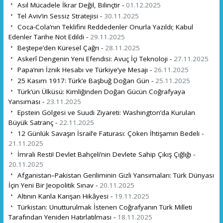
Asıl Mücadele İkrar Değil, Bilinçtir -
01.12.2025
Tel Aviv’in Sessiz Stratejisi -
30.11.2025
Coca-Cola’nın Teklifini Reddedenler Onurla Yazıldı; Kabul
Edenler Tarihe Not Edildi -
29.11.2025
Beştepe’den Küresel Çağrı -
28.11.2025
Askerî Dengenin Yeni Efendisi: Avuç İçi Teknoloji -
27.11.2025
Papa’nın İznik Hesabı ve Türkiye’ye Mesajı -
26.11.2025
25 Kasım 1917: Türk’e Başbuğ Doğan Gün -
25.11.2025
Türk’ün Ülküsü: Kimliğinden Doğan Gücün Coğrafyaya
Yansıması -
23.11.2025
Epstein Gölgesi ve Suudi Ziyareti: Washington’da Kurulan
Büyük Satranç -
22.11.2025
12 Günlük Savaşın İsrail’e Faturası: Çöken İhtişamın Bedeli -
21.11.2025
İmralı Resti! Devlet Bahçeli’nin Devlete Sahip Çıkış Çığlığı -
20.11.2025
Afganistan–Pakistan Geriliminin Gizli Yansımaları: Türk Dünyası
İçin Yeni Bir Jeopolitik Sınav -
20.11.2025
Altının Kanla Karışan Hikâyesi -
19.11.2025
Türkistan: Unutturulmak İstenen Coğrafyanın Türk Milleti
Tarafından Yeniden Hatırlatılması -
18.11.2025