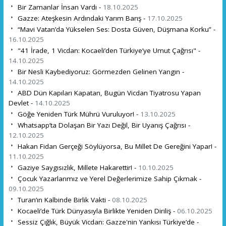
Bir Zamanlar İnsan Vardı -
18.10.2025
Gazze: Ateşkesin Ardındaki Yarım Barış -
17.10.2025
“Mavi Vatan’da Yükselen Ses: Dosta Güven, Düşmana Korku” -
16.10.2025
"41 İrade, 1 Vicdan: Kocaeli’den Türkiye’ye Umut Çağrısı" -
14.10.2025
Bir Nesli Kaybediyoruz: Görmezden Gelinen Yangın -
14.10.2025
ABD Dün Kapıları Kapatan, Bugün Vicdan Tiyatrosu Yapan
Devlet -
14.10.2025
Göğe Yeniden Türk Mührü Vuruluyor! -
13.10.2025
Whatsapp’ta Dolaşan Bir Yazı Değil, Bir Uyanış Çağrısı -
12.10.2025
Hakan Fidan Gerçeği Söylüyorsa, Bu Millet De Gereğini Yapar! -
11.10.2025
Gaziye Saygısızlık, Millete Hakarettir! -
10.10.2025
Çocuk Yazarlarımız ve Yerel Değerlerimize Sahip Çıkmak -
09.10.2025
Turan’ın Kalbinde Birlik Vakti -
08.10.2025
Kocaeli’de Türk Dünyasıyla Birlikte Yeniden Diriliş -
06.10.2025
Sessiz Çığlık, Büyük Vicdan: Gazze'nin Yankısı Türkiye’de -