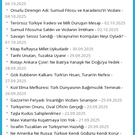
06.10.2025
Onurlu Direnişin Adı: Sumud Filosu ve Karadeniz’in Vicdanı -
04.10.2025
Terörsüz Türkiye İradesi ve Milli Duruşun Mesajı -
02.10.2025
Sumud Filosu’na Saldırı ve Vicdanın İmtihanı -
02.10.2025
Savaşın Sessiz Sandığı - Ukrayna’nın Komşuları Neyi Oyladı? -
01.10.2025
Kitap Raftaysa Millet Uykudadır -
30.09.2025
Tarihi Unutan, Tuzakta Uyanır -
29.09.2025
Rotayı Ankara Çizer: Ne Batı’ya Yanaşık Ne Doğu’ya Yedek -
28.09.2025
Gök Kubbenin Kalkanı: Türk’ün Hisarı, Turan’ın Nefesi -
27.09.2025
Kızıl Elma Mefküresi: Türk Dünyasının Bağımsızlık Teminatı -
26.09.2025
Gazze’nin Feryadı: İnsanlığın Vicdanı Sınanıyor -
25.09.2025
Türkiye’nin Onuru, Oval Ofis’in Gerçeği -
23.09.2025
Taşla Kudüs Sahiplenilmez -
22.09.2025
Mavi Vatan’da Kuşatmaya İzin Yok -
21.09.2025
İsrail’in Tuzakları ve Türkiye’nin Hazırlığı -
20.09.2025
Ne Amerika Ne Rusya: Türkiye Kendi Göğünü Kendi Korur -