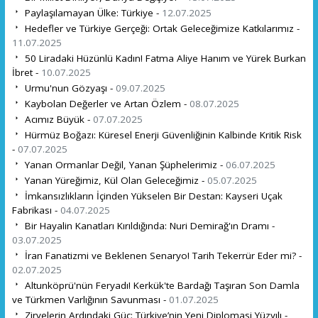
Paylaşılamayan Ülke: Türkiye -
12.07.2025
Hedefler ve Türkiye Gerçeği: Ortak Geleceğimize Katkılarımız -
11.07.2025
50 Liradaki Hüzünlü Kadın! Fatma Aliye Hanım ve Yürek Burkan
İbret -
10.07.2025
Urmu'nun Gözyaşı -
09.07.2025
Kaybolan Değerler ve Artan Özlem -
08.07.2025
Acımız Büyük -
07.07.2025
Hürmüz Boğazı: Küresel Enerji Güvenliğinin Kalbinde Kritik Risk
-
07.07.2025
Yanan Ormanlar Değil, Yanan Şüphelerimiz -
06.07.2025
Yanan Yüreğimiz, Kül Olan Geleceğimiz -
05.07.2025
İmkansızlıkların İçinden Yükselen Bir Destan: Kayseri Uçak
Fabrikası -
04.07.2025
Bir Hayalin Kanatları Kırıldığında: Nuri Demirağ'ın Dramı -
03.07.2025
İran Fanatizmi ve Beklenen Senaryo! Tarih Tekerrür Eder mi? -
02.07.2025
Altunköprü'nün Feryadı! Kerkük'te Bardağı Taşıran Son Damla
ve Türkmen Varlığının Savunması -
01.07.2025
Zirvelerin Ardındaki Güç: Türkiye’nin Yeni Diplomasi Yüzyılı -