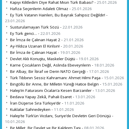
Kapıyı Kilitledim Diye Rahat Mısın Türk Babası? -
25.01.2026
Hafıza Seçenlerin Adaleti Olmaz -
25.01.2026
Ey Türk Vatanın Hainleri, Bu Bayrak Sahipsiz Değildir! -
23.01.2026
Susturulamayan Türk Sözü -
22.01.2026
Ey Türk genci… -
22.01.2026
Bir İmza ile Çalınan Hayat 2 -
21.01.2026
Ay-Yıldıza Uzanan El Kırılsın! -
20.01.2026
Bir İmza ile Çalınan Hayat -
19.01.2026
Devlet Aklı Konuştu, Maskeler Düştü -
19.01.2026
Karne Çocukların Değil, Aslında Ebeveynlerin -
18.01.2026
Bir Albay, Bir İtiraf ve Derin NATO Gerçeği -
17.01.2026
Türk Tıbbının Sessiz Kahramanı: Ahmet Hilmi Paşa -
15.01.2026
Bingöllü Bir Anne, Bir Milletin Yüreği Hatice Belgin -
15.01.2026
Halep’in Faturasını Öcalan’a Kesen Barzaniler -
13.01.2026
Bedava Yapay Zekâ, Pahalı Esaret -
13.01.2026
İran Düşerse Sıra Türkiye’dir -
11.01.2026
Kuklalar Sahnedeyken -
11.01.2026
Halep’te Türk’ün Vicdanı, Suriye’de Devletin Geri Dönüşü -
10.01.2026
Bir Millet, Bir Devlet ve Bir Kaldırım Taşı -
08.01.2026