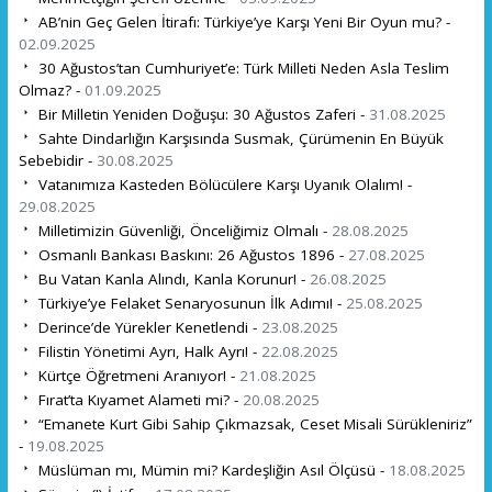
AB’nin Geç Gelen İtirafı: Türkiye’ye Karşı Yeni Bir Oyun mu? -
02.09.2025
30 Ağustos’tan Cumhuriyet’e: Türk Milleti Neden Asla Teslim
Olmaz? -
01.09.2025
Bir Milletin Yeniden Doğuşu: 30 Ağustos Zaferi -
31.08.2025
Sahte Dindarlığın Karşısında Susmak, Çürümenin En Büyük
Sebebidir -
30.08.2025
Vatanımıza Kasteden Bölücülere Karşı Uyanık Olalım! -
29.08.2025
Milletimizin Güvenliği, Önceliğimiz Olmalı -
28.08.2025
Osmanlı Bankası Baskını: 26 Ağustos 1896 -
27.08.2025
Bu Vatan Kanla Alındı, Kanla Korunur! -
26.08.2025
Türkiye’ye Felaket Senaryosunun İlk Adımı! -
25.08.2025
Derince’de Yürekler Kenetlendi -
23.08.2025
Filistin Yönetimi Ayrı, Halk Ayrı! -
22.08.2025
Kürtçe Öğretmeni Aranıyor! -
21.08.2025
Fırat’ta Kıyamet Alameti mi? -
20.08.2025
“Emanete Kurt Gibi Sahip Çıkmazsak, Ceset Misali Sürükleniriz”
-
19.08.2025
Müslüman mı, Mümin mi? Kardeşliğin Asıl Ölçüsü -
18.08.2025