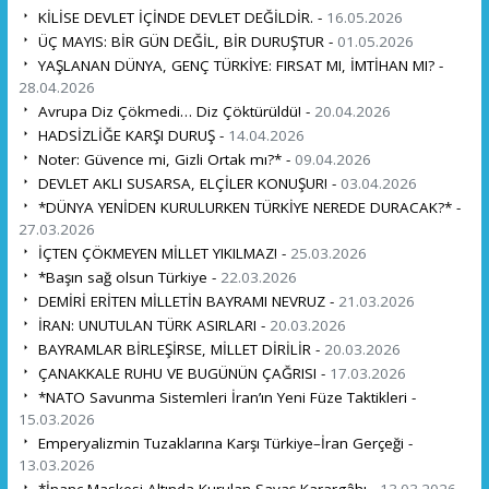
KİLİSE DEVLET İÇİNDE DEVLET DEĞİLDİR. -
16.05.2026
ÜÇ MAYIS: BİR GÜN DEĞİL, BİR DURUŞTUR -
01.05.2026
YAŞLANAN DÜNYA, GENÇ TÜRKİYE: FIRSAT MI, İMTİHAN MI? -
28.04.2026
Avrupa Diz Çökmedi… Diz Çöktürüldü! -
20.04.2026
HADSİZLİĞE KARŞI DURUŞ -
14.04.2026
Noter: Güvence mi, Gizli Ortak mı?* -
09.04.2026
DEVLET AKLI SUSARSA, ELÇİLER KONUŞUR! -
03.04.2026
*DÜNYA YENİDEN KURULURKEN TÜRKİYE NEREDE DURACAK?* -
27.03.2026
İÇTEN ÇÖKMEYEN MİLLET YIKILMAZ! -
25.03.2026
*Başın sağ olsun Türkiye -
22.03.2026
DEMİRİ ERİTEN MİLLETİN BAYRAMI NEVRUZ -
21.03.2026
İRAN: UNUTULAN TÜRK ASIRLARI -
20.03.2026
BAYRAMLAR BİRLEŞİRSE, MİLLET DİRİLİR -
20.03.2026
ÇANAKKALE RUHU VE BUGÜNÜN ÇAĞRISI -
17.03.2026
*NATO Savunma Sistemleri İran’ın Yeni Füze Taktikleri -
15.03.2026
Emperyalizmin Tuzaklarına Karşı Türkiye–İran Gerçeği -
13.03.2026
*İnanç Maskesi Altında Kurulan Savaş Karargâhı -
13.03.2026