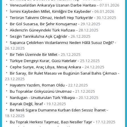
Venezuela’dan Ankara’ya Uzanan Darbe Haritası -
07.01.2026
İsmini Kaybeden Millet, Kimliğini De Kaybeder -
06.01.2026
Terörün Takvimi Olmaz, Hedefi Hep Türkiye’dır -
30.12.2025
Bir Göl Susarsa, Bir Şehir Konuşamaz -
29.12.2025
Akdeniz’in Güneyindeki Türk Hafızası -
28.12.2025
Sezgin Tanrıkulu’na Açık Çağrıdır -
26.12.2025
Sapanca Çekilirken Vicdanlarımız Neden Hâlâ Susuz Değil? -
26.12.2025
Bir Telin Üzerinde Bir Millet -
25.12.2025
Türkiye Dengeyi Kurar, Gücü Hatırlatır -
25.12.2025
Cephe Suriye, Araç Libya, Mesaj Ankara -
24.12.2025
Bir Saray, Bir Rulet Masası ve Bugünün Sanal Bahis Çıkmazı -
23.12.2025
Hayatımı Yazdım, Roman Oldu -
22.12.2025
Bu Topraklar Gökyüzünü Unutmaz -
21.12.2025
Nardugan - Unutturulan Türk Yılbaşısı -
20.12.2025
Bayrak Değil, İtiraf -
19.12.2025
Bir Nesli Sigara Dumanına Kurban Eden Sessiz İhanet -
18.12.2025
Bu Toprak Herkesi Taşımaz, Bazı Nesiller Taşır -
17.12.2025