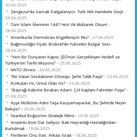
30.06.2025
Zengezur’da Sancak Dalgalanıyor: Türk Aklı Harekete Geçti -
29.06.2025
Tüm İslam Âleminin 1447 Hicri Yılı Mübarek Olsun! -
28.06.2025
Amerika’da Demokrasi Engelleniyor Mu? -
27.06.2025
Bağımsızlığın Fiyatı: Brüksel’de Yükselen Bulgar Sesi -
26.06.2025
“Yeni Bir Dünyanın Kapısı: ŞİÖ’nün Gerçekleşen Hedefi ve
Türkiye’nin Tarihi Misyonu” -
25.06.2025
NATO Zirvesi -
24.06.2025
“Bir Vatan Sevdalısının Dönüşü: Şehit Talât Paşa” -
23.06.2025
Korkulan mı, Umut Olan mı? -
23.06.2025
"Bayrağı Kabrine Bırakan Adam: Çöl Kaplanı Fahrettin Paşa" -
21.06.2025
Ayşe Molla’nın Adını Taşa Kazıyamayanlar, Bu Şehirde Neyin
Bekçisi? -
20.06.2025
İstanbul Boğazı’nın Stratejik Ritmi -
19.06.2025
Anadolu Bize Dar Geliyor: Batı Hayranlığı Hastalığından
Kurtulmak -
18.06.2025
Perdenin Önü İran, Arkası İsrail: -
18.06.2025