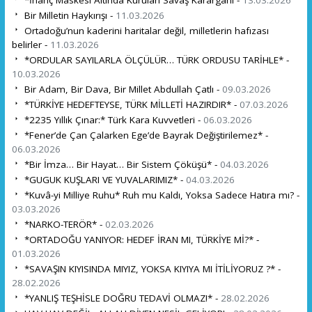
Bir Milletin Haykırışı -
11.03.2026
Ortadoğu’nun kaderini haritalar değil, milletlerin hafızası
belirler -
11.03.2026
*ORDULAR SAYILARLA ÖLÇÜLÜR… TÜRK ORDUSU TARİHLE* -
10.03.2026
Bir Adam, Bir Dava, Bir Millet Abdullah Çatlı -
09.03.2026
*TÜRKİYE HEDEFTEYSE, TÜRK MİLLETİ HAZIRDIR* -
07.03.2026
*2235 Yıllık Çınar:* Türk Kara Kuvvetleri -
06.03.2026
*Fener’de Çan Çalarken Ege’de Bayrak Değiştirilemez* -
06.03.2026
*Bir İmza… Bir Hayat… Bir Sistem Çöküşü* -
04.03.2026
*GUGUK KUŞLARI VE YUVALARIMIZ* -
04.03.2026
*Kuvâ-yi Milliye Ruhu* Ruh mu Kaldı, Yoksa Sadece Hatıra mı? -
03.03.2026
*NARKO-TERÖR* -
02.03.2026
*ORTADOĞU YANIYOR: HEDEF İRAN MI, TÜRKİYE Mİ?* -
01.03.2026
*SAVAŞIN KIYISINDA MIYIZ, YOKSA KIYIYA MI İTİLİYORUZ ?* -
28.02.2026
*YANLIŞ TEŞHİSLE DOĞRU TEDAVİ OLMAZ!* -
28.02.2026