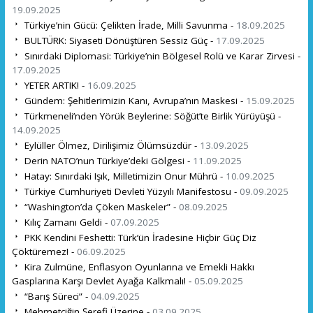
19.09.2025
Türkiye’nin Gücü: Çelikten İrade, Milli Savunma -
18.09.2025
BULTÜRK: Siyaseti Dönüştüren Sessiz Güç -
17.09.2025
Sınırdaki Diplomasi: Türkiye’nin Bölgesel Rolü ve Karar Zirvesi -
17.09.2025
YETER ARTIK! -
16.09.2025
Gündem: Şehitlerimizin Kanı, Avrupa’nın Maskesi -
15.09.2025
Türkmeneli’nden Yörük Beylerine: Söğüt’te Birlik Yürüyüşü -
14.09.2025
Eylüller Ölmez, Dirilişimiz Ölümsüzdür -
13.09.2025
Derin NATO’nun Türkiye’deki Gölgesi -
11.09.2025
Hatay: Sınırdaki Işık, Milletimizin Onur Mührü -
10.09.2025
Türkiye Cumhuriyeti Devleti Yüzyılı Manifestosu -
09.09.2025
“Washington’da Çöken Maskeler” -
08.09.2025
Kılıç Zamanı Geldi -
07.09.2025
PKK Kendini Feshetti: Türk’ün İradesine Hiçbir Güç Diz
Çöktüremez! -
06.09.2025
Kira Zulmüne, Enflasyon Oyunlarına ve Emekli Hakkı
Gasplarına Karşı Devlet Ayağa Kalkmalı! -
05.09.2025
“Barış Süreci” -
04.09.2025
Mehmetçiğin Şerefi Üzerine -
03.09.2025