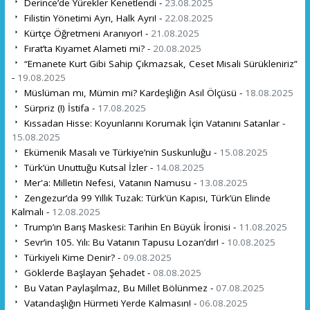
Derince’de Yürekler Kenetlendi -
23.08.2025
Filistin Yönetimi Ayrı, Halk Ayrı! -
22.08.2025
Kürtçe Öğretmeni Aranıyor! -
21.08.2025
Fırat’ta Kıyamet Alameti mi? -
20.08.2025
“Emanete Kurt Gibi Sahip Çıkmazsak, Ceset Misali Sürükleniriz”
-
19.08.2025
Müslüman mı, Mümin mi? Kardeşliğin Asıl Ölçüsü -
18.08.2025
Sürpriz (!) İstifa -
17.08.2025
Kıssadan Hisse: Koyunlarını Korumak İçin Vatanını Satanlar -
15.08.2025
Ekümenik Masalı ve Türkiye’nin Suskunluğu -
15.08.2025
Türk’ün Unuttuğu Kutsal İzler -
14.08.2025
Mer'a: Milletin Nefesi, Vatanın Namusu -
13.08.2025
Zengezur’da 99 Yıllık Tuzak: Türk’ün Kapısı, Türk’ün Elinde
Kalmalı -
12.08.2025
Trump’ın Barış Maskesi: Tarihin En Büyük İronisi -
11.08.2025
Sevr’in 105. Yılı: Bu Vatanın Tapusu Lozan’dır! -
10.08.2025
Türkiyeli Kime Denir? -
09.08.2025
Göklerde Başlayan Şehadet -
08.08.2025
Bu Vatan Paylaşılmaz, Bu Millet Bölünmez -
07.08.2025
Vatandaşlığın Hürmeti Yerde Kalmasın! -
06.08.2025