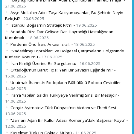
21.06.2025
Ayşe Molla’nın Adını Taşa Kazıyamayanlar, Bu Şehirde Neyin
Bekçisi? -
20.06.2025
İstanbul Boğazı’nın Stratejik Ritmi -
19.06.2025
Anadolu Bize Dar Geliyor: Batı Hayranlığı Hastalığından
Kurtulmak -
18.06.2025
Perdenin Önü İran, Arkası İsrail: -
18.06.2025
"Vadedilmiş Topraklar" ve Bölgesel Çatışmaların Gölgesinde
Kürtlerin Konumu -
17.06.2025
İran Kimliği Üzerine Bir Sorgulama: -
16.06.2025
Ortadoğu’nun Barut Fıçısı: Yeni Bir Savaşın Eşiğinde mi? -
15.06.2025
Unutmak İhanettir: Rodopların Bülbülünü Robota Çevirdiler -
14.06.2025
İran’a Yapılan Saldırı Türkiye’ye Verilmiş Sinsi Bir Mesajdır -
14.06.2025
Cengiz Aytmatov: Türk Dünyası’nın Vicdanı ve Ebedi Sesi -
13.06.2025
“Zamanı Aşan Bir Kültür Adası: Romanya’daki Başpınar Köyü” -
12.06.2025
Kızılelma: Türk'ün Gökteki Mührü -
11.06.2025