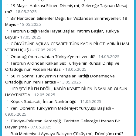
19 Mayıs: Hafızası Silinen Direniş mi, Geleceğe Taşınan Mesaj
mı? -
18.05.2025
Bir Haritadan Silinenler Değil, Bir Vicdandan Silinmeyenler: 18
Mayıs -
18.05.2025
Terörün Bittiği Yerde Hayat Başlar, Yatırım Başlar, Türkiye
Büyür -
17.05.2025
GÖKYÜZÜNE AÇILAN CESARET: TÜRK KADIN PİLOTLARIN İLHAM
VEREN UÇUŞU -
17.05.2025
Ortadoğu'nun anahtarı Türkiye'ye mi verildi? -
14.05.2025
Terörün Ardından Kalkan Sis: Türkiye'nin Ruhsal Dirilişi ve
Ortadoğu'nun Vicdani Haritası -
13.05.2025
50 Yıl Sonra: Türkiye'nin Prangaları Kırdığı Dönemeç ve
Ortadoğu'nun Yeni Haritası -
13.05.2025
HER ŞEYİ BİLEN DEĞİL, KADİR KIYMET BİLEN İNSANLAR OLSUN
HAYATINIZDA -
12.05.2025
Köpek Sadakati, İnsan Nankörlüğü -
11.05.2025
Yeni Dönem: Türkiye'nin Medeniyet Yürüyüşü Başladı -
09.05.2025
Türkiye–Pakistan Kardeşliği: Tarihten Geleceğe Uzanan Bir
Dayanışma -
07.05.2025
Batı Medeniyeti Aynaya Bakıyor: Çöküş mü, Dönüşüm mü? -