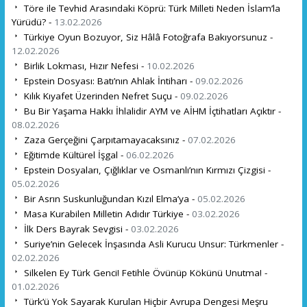
Töre ile Tevhid Arasındaki Köprü: Türk Milleti Neden İslam’la
Yürüdü? -
13.02.2026
Türkiye Oyun Bozuyor, Siz Hâlâ Fotoğrafa Bakıyorsunuz -
12.02.2026
Birlik Lokması, Hızır Nefesi -
10.02.2026
Epstein Dosyası: Batı’nın Ahlak İntiharı -
09.02.2026
Kılık Kıyafet Üzerinden Nefret Suçu -
09.02.2026
Bu Bir Yaşama Hakkı İhlalidir AYM ve AİHM İçtihatları Açıktır -
08.02.2026
Zaza Gerçeğini Çarpıtamayacaksınız -
07.02.2026
Eğitimde Kültürel İşgal -
06.02.2026
Epstein Dosyaları, Çığlıklar ve Osmanlı’nın Kırmızı Çizgisi -
05.02.2026
Bir Asrın Suskunluğundan Kızıl Elma’ya -
05.02.2026
Masa Kurabilen Milletin Adıdır Türkiye -
03.02.2026
İlk Ders Bayrak Sevgisi -
03.02.2026
Suriye’nin Gelecek İnşasında Asli Kurucu Unsur: Türkmenler -
02.02.2026
Silkelen Ey Türk Genci! Fetihle Övünüp Kökünü Unutma! -
01.02.2026
Türk’ü Yok Sayarak Kurulan Hiçbir Avrupa Dengesi Meşru