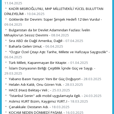
11.04.2025
KADİR MISIROĞLU'NU, MHP MİLLETVEKİLİ YÜCEL BULUT'TAN
DİNLEYELİM! -
10.04.2025
Göklerde Bir Devrim: Süper Şimşek Hedefi 12'den Vurdu! -
09.04.2025
Bulgaristan da bir Devlet Adamından Fazlası: İvelin
Mihaylov'un Sessiz Devrimi -
08.04.2025
Sıra ABD de Dağıl Amerika, Dağıl! -
07.04.2025
Baharla Gelen Umut. -
06.04.2025
"Özgür Özel Çıtayı Aştı: Tarihe, Millete ve Hafızaya Saygısızlık" -
06.04.2025
Türk Milleti, Kapanmayan Bir Kitaptır. -
01.04.2025
İslam Dünyasının Birliği: Çeşitlilik İçinde Güç ve Saygı. -
29.03.2025
Yabancı Basın Yazıyor: Yeni Bir Güç Doğuyor! -
28.03.2025
Helalın Adı Kaldı, Onu Gören Yok. -
28.03.2025
HACE (Hacı) Bektaş-ı Veli ; -
25.03.2025
"İstanbul Senin" adlı mobil uygulamayla ilgili. -
24.03.2025
Aslımız KURT Bizim, Kaygımız YURT..! -
18.03.2025
Çanakkale: Destanın Adı. -
18.03.2025
KOCAM NEDEN DÖNMEDİ PAŞAM. -
16.03.2025