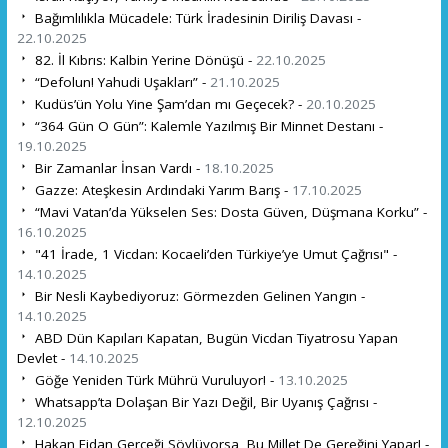
Bağımlılıkla Mücadele: Türk İradesinin Diriliş Davası -
22.10.2025
82. İl Kıbrıs: Kalbin Yerine Dönüşü -
22.10.2025
“Defolun! Yahudi Uşakları” -
21.10.2025
Kudüs’ün Yolu Yine Şam’dan mı Geçecek? -
20.10.2025
“364 Gün O Gün”: Kalemle Yazılmış Bir Minnet Destanı -
19.10.2025
Bir Zamanlar İnsan Vardı -
18.10.2025
Gazze: Ateşkesin Ardındaki Yarım Barış -
17.10.2025
“Mavi Vatan’da Yükselen Ses: Dosta Güven, Düşmana Korku” -
16.10.2025
"41 İrade, 1 Vicdan: Kocaeli’den Türkiye’ye Umut Çağrısı" -
14.10.2025
Bir Nesli Kaybediyoruz: Görmezden Gelinen Yangın -
14.10.2025
ABD Dün Kapıları Kapatan, Bugün Vicdan Tiyatrosu Yapan
Devlet -
14.10.2025
Göğe Yeniden Türk Mührü Vuruluyor! -
13.10.2025
Whatsapp’ta Dolaşan Bir Yazı Değil, Bir Uyanış Çağrısı -
12.10.2025
Hakan Fidan Gerçeği Söylüyorsa, Bu Millet De Gereğini Yapar! -