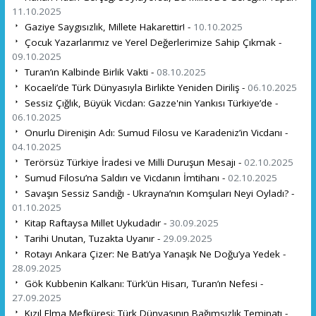
11.10.2025
Gaziye Saygısızlık, Millete Hakarettir! -
10.10.2025
Çocuk Yazarlarımız ve Yerel Değerlerimize Sahip Çıkmak -
09.10.2025
Turan’ın Kalbinde Birlik Vakti -
08.10.2025
Kocaeli’de Türk Dünyasıyla Birlikte Yeniden Diriliş -
06.10.2025
Sessiz Çığlık, Büyük Vicdan: Gazze'nin Yankısı Türkiye’de -
06.10.2025
Onurlu Direnişin Adı: Sumud Filosu ve Karadeniz’in Vicdanı -
04.10.2025
Terörsüz Türkiye İradesi ve Milli Duruşun Mesajı -
02.10.2025
Sumud Filosu’na Saldırı ve Vicdanın İmtihanı -
02.10.2025
Savaşın Sessiz Sandığı - Ukrayna’nın Komşuları Neyi Oyladı? -
01.10.2025
Kitap Raftaysa Millet Uykudadır -
30.09.2025
Tarihi Unutan, Tuzakta Uyanır -
29.09.2025
Rotayı Ankara Çizer: Ne Batı’ya Yanaşık Ne Doğu’ya Yedek -
28.09.2025
Gök Kubbenin Kalkanı: Türk’ün Hisarı, Turan’ın Nefesi -
27.09.2025
Kızıl Elma Mefküresi: Türk Dünyasının Bağımsızlık Teminatı -