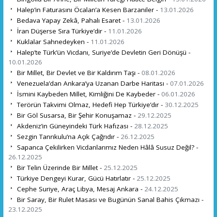
Halep’in Faturasını Öcalan’a Kesen Barzaniler -
13.01.2026
Bedava Yapay Zekâ, Pahalı Esaret -
13.01.2026
İran Düşerse Sıra Türkiye’dir -
11.01.2026
Kuklalar Sahnedeyken -
11.01.2026
Halep’te Türk’ün Vicdanı, Suriye’de Devletin Geri Dönüşü -
10.01.2026
Bir Millet, Bir Devlet ve Bir Kaldırım Taşı -
08.01.2026
Venezuela’dan Ankara’ya Uzanan Darbe Haritası -
07.01.2026
İsmini Kaybeden Millet, Kimliğini De Kaybeder -
06.01.2026
Terörün Takvimi Olmaz, Hedefi Hep Türkiye’dır -
30.12.2025
Bir Göl Susarsa, Bir Şehir Konuşamaz -
29.12.2025
Akdeniz’in Güneyindeki Türk Hafızası -
28.12.2025
Sezgin Tanrıkulu’na Açık Çağrıdır -
26.12.2025
Sapanca Çekilirken Vicdanlarımız Neden Hâlâ Susuz Değil? -
26.12.2025
Bir Telin Üzerinde Bir Millet -
25.12.2025
Türkiye Dengeyi Kurar, Gücü Hatırlatır -
25.12.2025
Cephe Suriye, Araç Libya, Mesaj Ankara -
24.12.2025
Bir Saray, Bir Rulet Masası ve Bugünün Sanal Bahis Çıkmazı -
23.12.2025