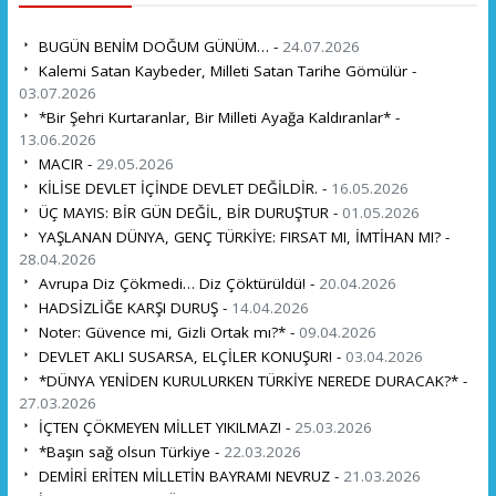
BUGÜN BENİM DOĞUM GÜNÜM… -
24.07.2026
Kalemi Satan Kaybeder, Milleti Satan Tarihe Gömülür -
03.07.2026
*Bir Şehri Kurtaranlar, Bir Milleti Ayağa Kaldıranlar* -
13.06.2026
MACIR -
29.05.2026
KİLİSE DEVLET İÇİNDE DEVLET DEĞİLDİR. -
16.05.2026
ÜÇ MAYIS: BİR GÜN DEĞİL, BİR DURUŞTUR -
01.05.2026
YAŞLANAN DÜNYA, GENÇ TÜRKİYE: FIRSAT MI, İMTİHAN MI? -
28.04.2026
Avrupa Diz Çökmedi… Diz Çöktürüldü! -
20.04.2026
HADSİZLİĞE KARŞI DURUŞ -
14.04.2026
Noter: Güvence mi, Gizli Ortak mı?* -
09.04.2026
DEVLET AKLI SUSARSA, ELÇİLER KONUŞUR! -
03.04.2026
*DÜNYA YENİDEN KURULURKEN TÜRKİYE NEREDE DURACAK?* -
27.03.2026
İÇTEN ÇÖKMEYEN MİLLET YIKILMAZ! -
25.03.2026
*Başın sağ olsun Türkiye -
22.03.2026
DEMİRİ ERİTEN MİLLETİN BAYRAMI NEVRUZ -
21.03.2026