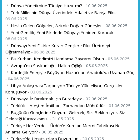
Dünya Yönetimine Türkiye Hazır mı? -
10.06.2025
Türk Milletinin Dünya Üzerindeki Adalet ve Barışa Etkisi -
09.06.2025
Hırsla Gelen Gölgeler, Azimle Doğan Güneşler -
08.06.2025
Yeni Gençlik, Yeni Fikirlerle Dünyayı Yeniden Kuracak -
08.06.2025
Dünyayı Yeni Fikirler Kurar: Gençlere Fikir Üretmeyi
Öğretmeliyiz -
06.06.2025
Bu Kurban, Kendimizi Hatırlama Bayramı Olsun -
05.06.2025
Avrupa'nın Suskunluğu, Halkın Çığlığı -
05.06.2025
Kardeşlik Enerjiyle Büyüyor: Hazar’dan Anadolu’ya Uzanan Güç
-
04.06.2025
Libya Anlaşması Taçlanıyor: Türkiye Yükseliyor, Gerçekler
Konuşuyor -
03.06.2025
Dünyaya İz Bırakmak İçin Buradayız -
02.06.2025
Türklük – Ateşten İmtihan, Zamandan Mührüdür -
01.06.2025
Bugünün Gençlerine Duyuru! Gelecek, Sizi Beklemiyor. Siz
Geleceği Kuracaksınız! -
31.05.2025
Türkiye Her Yerde – Ürdün’e Kurulan Mermi Fabrikası Ne
Anlama Geliyor? -
30.05.2025
Türkiye’de Umutsuzlara Duyurulur! -
30.05.2025