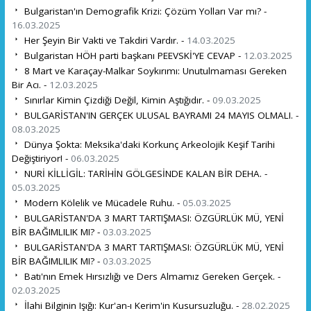
Bulgaristan'ın Demografik Krizi: Çözüm Yolları Var mı? -
16.03.2025
Her Şeyin Bir Vakti ve Takdiri Vardır. -
14.03.2025
Bulgaristan HÖH parti başkanı PEEVSKİ'YE CEVAP -
12.03.2025
8 Mart ve Karaçay-Malkar Soykırımı: Unutulmaması Gereken
Bir Acı. -
12.03.2025
Sınırlar Kimin Çizdiği Değil, Kimin Aştığıdır. -
09.03.2025
BULGARİSTAN'IN GERÇEK ULUSAL BAYRAMI 24 MAYIS OLMALI. -
08.03.2025
Dünya Şokta: Meksika'daki Korkunç Arkeolojik Keşif Tarihi
Değiştiriyor! -
06.03.2025
NURİ KİLLİGİL: TARİHİN GÖLGESİNDE KALAN BİR DEHA. -
05.03.2025
Modern Kölelik ve Mücadele Ruhu. -
05.03.2025
BULGARİSTAN'DA 3 MART TARTIŞMASI: ÖZGÜRLÜK MÜ, YENİ
BİR BAĞIMLILIK MI? -
03.03.2025
BULGARİSTAN'DA 3 MART TARTIŞMASI: ÖZGÜRLÜK MÜ, YENİ
BİR BAĞIMLILIK MI? -
03.03.2025
Batı'nın Emek Hırsızlığı ve Ders Almamız Gereken Gerçek. -
02.03.2025
İlahi Bilginin Işığı: Kur'an-ı Kerim'in Kusursuzluğu. -
28.02.2025