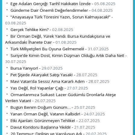
Ege Adaları Gerçeği: Tarihî Hakikatin İzinde -
05.08.2025
Gündeme Dair Önemli Değerlendirmeler -
04.08.2025
“Anayasaya Türk Töresini Yazın, Sorun Kalmayacak!” -
03.08.2025
Gerçek Tehlike Kim? -
02.08.2025
Bir Orman Değil, Yürek Yandı: Bursa Kundakçısına ve
Arkasındaki İhanete Dair -
01.08.2025
Türk Milliyetçileri Bu Oyuna Gelmemeli! -
31.07.2025
Suriye’de Kimin Dost, Kimin Düşman Olduğu Artık Daha Net! -
30.07.2025
Bursa Yanıyor! -
29.07.2025
Pet Şişede Akaryakıt Satışı Yasak! -
28.07.2025
Mavi Vatan’da Sessiz Ama Kararlı Adım -
28.07.2025
Yas Değil, Rol Yapanlar Çağı -
27.07.2025
Ormanlarımıza Suikast: Lazer Güdümlü Dronlarla Ateşe
Verilen Vatan! -
26.07.2025
Bugün Benim Doğum Günüm… -
25.07.2025
Yanan Orman Değil, Vatanın Kalbidir! -
24.07.2025
Etki Ajanları: Görünmeyen Tehlike! -
22.07.2025
Davut Koridoru Başlarına Yıkıldı! -
21.07.2025
20 Temmuz: Dirilişin ve Varoluşun Adı -
20.07.2025