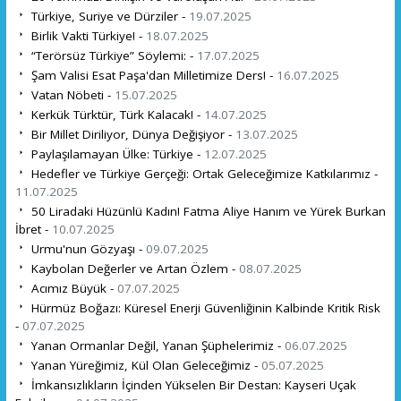
Türkiye, Suriye ve Dürziler -
19.07.2025
Birlik Vakti Türkiye! -
18.07.2025
“Terörsüz Türkiye” Söylemi: -
17.07.2025
Şam Valisi Esat Paşa'dan Milletimize Ders! -
16.07.2025
Vatan Nöbeti -
15.07.2025
Kerkük Türktür, Türk Kalacak! -
14.07.2025
Bir Millet Diriliyor, Dünya Değişiyor -
13.07.2025
Paylaşılamayan Ülke: Türkiye -
12.07.2025
Hedefler ve Türkiye Gerçeği: Ortak Geleceğimize Katkılarımız -
11.07.2025
50 Liradaki Hüzünlü Kadın! Fatma Aliye Hanım ve Yürek Burkan
İbret -
10.07.2025
Urmu'nun Gözyaşı -
09.07.2025
Kaybolan Değerler ve Artan Özlem -
08.07.2025
Acımız Büyük -
07.07.2025
Hürmüz Boğazı: Küresel Enerji Güvenliğinin Kalbinde Kritik Risk
-
07.07.2025
Yanan Ormanlar Değil, Yanan Şüphelerimiz -
06.07.2025
Yanan Yüreğimiz, Kül Olan Geleceğimiz -
05.07.2025
İmkansızlıkların İçinden Yükselen Bir Destan: Kayseri Uçak