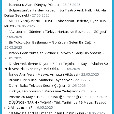
İstanbul’u Alan, Dünyayı Yönetir -
28.05.2025
Bulgaristan’da Perdeyi Kapatın, Bu Tiyatro Artık Halkın Aklıyla
Dalga Geçmek! -
27.05.2025
MİLLİ UYANIŞ MANİFESTOSU - Evlatlarımız Hedefte, Uyan Türk
Milleti! -
26.05.2025
"Avrupa'nın Gündemi: Türkiye Haritası ve Bozkurt'un Gölgesi" -
25.05.2025
Bir Yolculuğun Başlangıcı – Gönülden Gelen Bir Çağrı -
25.05.2025
İstanbul’dan Yükselen Vicdan: Türkiye’nin Barış Diplomasisi -
25.05.2025
Devlet Yetkililerine Duyuru! Zehirli Teşkilatlar, Kayıp Evlatlar: 50
Yıllık Sessizlik Bize Neye Mal Oldu? -
23.05.2025
İçinde Altın Veren Meyve: Armutun Hikâyesi -
22.05.2025
Büyük Türk Milleti Evlatlarını Kaybediyor -
22.05.2025
Demir Baba Tekkesi: Sessiz Çağrısı -
21.05.2025
Türkiye, Diplomasinin Merkezine Yerleşiyor -
20.05.2025
Pristoe 20 Mayıs 1989 – Sessizliğin Patladığı Gün -
19.05.2025
DÜŞÜNCE • TARİH • YAŞAM - Türk Tarihi'nde 19 Mayıs; Tesadüf
mü Alınyazısı mı? -
19.05.2025
19 Mayıs: Gençliğe Emanet Edilen Dirilişin Günü -
18.05.2025