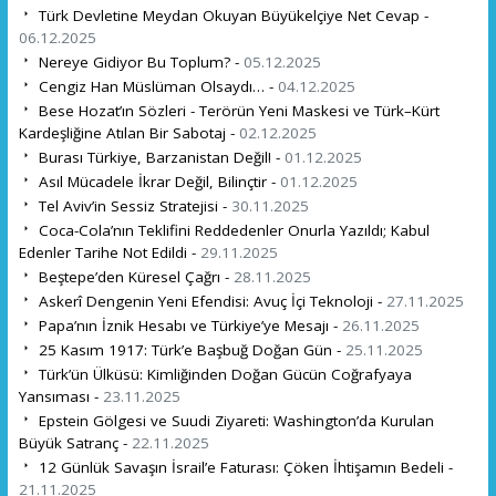
Türk Devletine Meydan Okuyan Büyükelçiye Net Cevap -
06.12.2025
Nereye Gidiyor Bu Toplum? -
05.12.2025
Cengiz Han Müslüman Olsaydı… -
04.12.2025
Bese Hozat’ın Sözleri - Terörün Yeni Maskesi ve Türk–Kürt
Kardeşliğine Atılan Bir Sabotaj -
02.12.2025
Burası Türkiye, Barzanistan Değil! -
01.12.2025
Asıl Mücadele İkrar Değil, Bilinçtir -
01.12.2025
Tel Aviv’in Sessiz Stratejisi -
30.11.2025
Coca-Cola’nın Teklifini Reddedenler Onurla Yazıldı; Kabul
Edenler Tarihe Not Edildi -
29.11.2025
Beştepe’den Küresel Çağrı -
28.11.2025
Askerî Dengenin Yeni Efendisi: Avuç İçi Teknoloji -
27.11.2025
Papa’nın İznik Hesabı ve Türkiye’ye Mesajı -
26.11.2025
25 Kasım 1917: Türk’e Başbuğ Doğan Gün -
25.11.2025
Türk’ün Ülküsü: Kimliğinden Doğan Gücün Coğrafyaya
Yansıması -
23.11.2025
Epstein Gölgesi ve Suudi Ziyareti: Washington’da Kurulan
Büyük Satranç -
22.11.2025
12 Günlük Savaşın İsrail’e Faturası: Çöken İhtişamın Bedeli -
21.11.2025