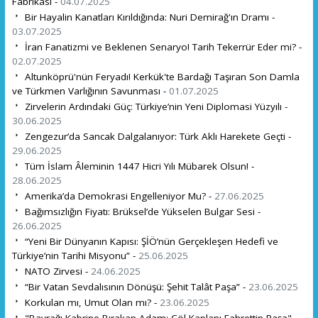
Fabrikası -
04.07.2025
Bir Hayalin Kanatları Kırıldığında: Nuri Demirağ'ın Dramı -
03.07.2025
İran Fanatizmi ve Beklenen Senaryo! Tarih Tekerrür Eder mi? -
02.07.2025
Altunköprü'nün Feryadı! Kerkük'te Bardağı Taşıran Son Damla
ve Türkmen Varlığının Savunması -
01.07.2025
Zirvelerin Ardındaki Güç: Türkiye’nin Yeni Diplomasi Yüzyılı -
30.06.2025
Zengezur’da Sancak Dalgalanıyor: Türk Aklı Harekete Geçti -
29.06.2025
Tüm İslam Âleminin 1447 Hicri Yılı Mübarek Olsun! -
28.06.2025
Amerika’da Demokrasi Engelleniyor Mu? -
27.06.2025
Bağımsızlığın Fiyatı: Brüksel’de Yükselen Bulgar Sesi -
26.06.2025
“Yeni Bir Dünyanın Kapısı: ŞİÖ’nün Gerçekleşen Hedefi ve
Türkiye’nin Tarihi Misyonu” -
25.06.2025
NATO Zirvesi -
24.06.2025
“Bir Vatan Sevdalısının Dönüşü: Şehit Talât Paşa” -
23.06.2025
Korkulan mı, Umut Olan mı? -
23.06.2025
"Bayrağı Kabrine Bırakan Adam: Çöl Kaplanı Fahrettin Paşa" -