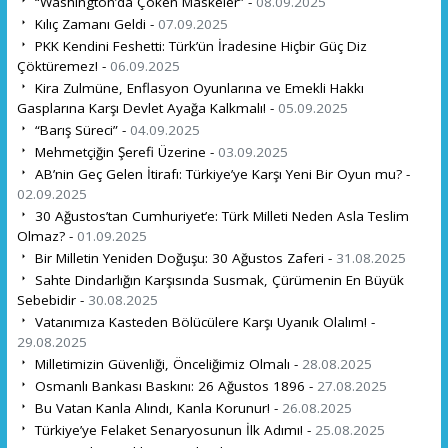
“Washington’da Çöken Maskeler” -
08.09.2025
Kılıç Zamanı Geldi -
07.09.2025
PKK Kendini Feshetti: Türk’ün İradesine Hiçbir Güç Diz
Çöktüremez! -
06.09.2025
Kira Zulmüne, Enflasyon Oyunlarına ve Emekli Hakkı
Gasplarına Karşı Devlet Ayağa Kalkmalı! -
05.09.2025
“Barış Süreci” -
04.09.2025
Mehmetçiğin Şerefi Üzerine -
03.09.2025
AB’nin Geç Gelen İtirafı: Türkiye’ye Karşı Yeni Bir Oyun mu? -
02.09.2025
30 Ağustos’tan Cumhuriyet’e: Türk Milleti Neden Asla Teslim
Olmaz? -
01.09.2025
Bir Milletin Yeniden Doğuşu: 30 Ağustos Zaferi -
31.08.2025
Sahte Dindarlığın Karşısında Susmak, Çürümenin En Büyük
Sebebidir -
30.08.2025
Vatanımıza Kasteden Bölücülere Karşı Uyanık Olalım! -
29.08.2025
Milletimizin Güvenliği, Önceliğimiz Olmalı -
28.08.2025
Osmanlı Bankası Baskını: 26 Ağustos 1896 -
27.08.2025
Bu Vatan Kanla Alındı, Kanla Korunur! -
26.08.2025
Türkiye’ye Felaket Senaryosunun İlk Adımı! -
25.08.2025