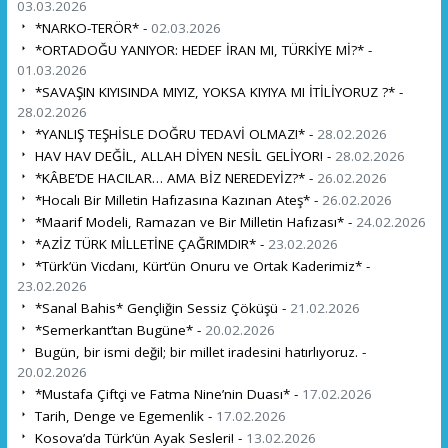
03.03.2026
*NARKO-TERÖR* -
02.03.2026
*ORTADOĞU YANIYOR: HEDEF İRAN MI, TÜRKİYE Mİ?* -
01.03.2026
*SAVAŞIN KIYISINDA MIYIZ, YOKSA KIYIYA MI İTİLİYORUZ ?* -
28.02.2026
*YANLIŞ TEŞHİSLE DOĞRU TEDAVİ OLMAZ!* -
28.02.2026
HAV HAV DEĞİL, ALLAH DİYEN NESİL GELİYOR! -
28.02.2026
*KÂBE’DE HACILAR… AMA BİZ NEREDEYİZ?* -
26.02.2026
*Hocalı Bir Milletin Hafızasına Kazınan Ateş* -
26.02.2026
*Maarif Modeli, Ramazan ve Bir Milletin Hafızası* -
24.02.2026
*AZİZ TÜRK MİLLETİNE ÇAĞRIMDIR* -
23.02.2026
*Türk’ün Vicdanı, Kürt’ün Onuru ve Ortak Kaderimiz* -
23.02.2026
*Sanal Bahis* Gençliğin Sessiz Çöküşü -
21.02.2026
*Semerkant’tan Bugüne* -
20.02.2026
Bugün, bir ismi değil; bir millet iradesini hatırlıyoruz. -
20.02.2026
*Mustafa Çiftçi ve Fatma Nine’nin Duası* -
17.02.2026
Tarih, Denge ve Egemenlik -
17.02.2026
Kosova’da Türk’ün Ayak Sesleri! -
13.02.2026