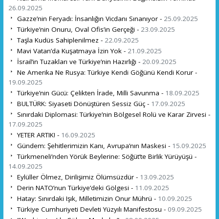
26.09.2025
Gazze’nin Feryadı: İnsanlığın Vicdanı Sınanıyor -
25.09.2025
Türkiye’nin Onuru, Oval Ofis’in Gerçeği -
23.09.2025
Taşla Kudüs Sahiplenilmez -
22.09.2025
Mavi Vatan’da Kuşatmaya İzin Yok -
21.09.2025
İsrail’in Tuzakları ve Türkiye’nin Hazırlığı -
20.09.2025
Ne Amerika Ne Rusya: Türkiye Kendi Göğünü Kendi Korur -
19.09.2025
Türkiye’nin Gücü: Çelikten İrade, Milli Savunma -
18.09.2025
BULTÜRK: Siyaseti Dönüştüren Sessiz Güç -
17.09.2025
Sınırdaki Diplomasi: Türkiye’nin Bölgesel Rolü ve Karar Zirvesi -
17.09.2025
YETER ARTIK! -
16.09.2025
Gündem: Şehitlerimizin Kanı, Avrupa’nın Maskesi -
15.09.2025
Türkmeneli’nden Yörük Beylerine: Söğüt’te Birlik Yürüyüşü -
14.09.2025
Eylüller Ölmez, Dirilişimiz Ölümsüzdür -
13.09.2025
Derin NATO’nun Türkiye’deki Gölgesi -
11.09.2025
Hatay: Sınırdaki Işık, Milletimizin Onur Mührü -
10.09.2025
Türkiye Cumhuriyeti Devleti Yüzyılı Manifestosu -
09.09.2025