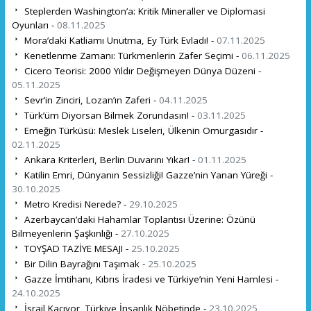
Steplerden Washington’a: Kritik Mineraller ve Diplomasi
Oyunları -
08.11.2025
Mora’daki Katliamı Unutma, Ey Türk Evladı! -
07.11.2025
Kenetlenme Zamanı: Türkmenlerin Zafer Seçimi -
06.11.2025
Cicero Teorisi: 2000 Yıldır Değişmeyen Dünya Düzeni -
05.11.2025
Sevr’in Zinciri, Lozan’ın Zaferi -
04.11.2025
Türk’üm Diyorsan Bilmek Zorundasın! -
03.11.2025
Emeğin Türküsü: Meslek Liseleri, Ülkenin Omurgasıdır -
02.11.2025
Ankara Kriterleri, Berlin Duvarını Yıkar! -
01.11.2025
Katilin Emri, Dünyanın Sessizliği! Gazze’nin Yanan Yüreği -
30.10.2025
Metro Kredisi Nerede? -
29.10.2025
Azerbaycan’daki Hahamlar Toplantısı Üzerine: Özünü
Bilmeyenlerin Şaşkınlığı -
27.10.2025
TOYŞAD TAZİYE MESAJI -
25.10.2025
Bir Dilin Bayrağını Taşımak -
25.10.2025
Gazze İmtihanı, Kıbrıs İradesi ve Türkiye’nin Yeni Hamlesi -
24.10.2025
İsrail Kaçıyor, Türkiye İnsanlık Nöbetinde -
23.10.2025