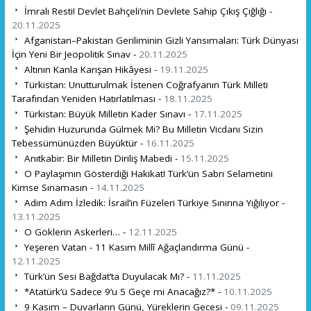
İmralı Resti! Devlet Bahçeli’nin Devlete Sahip Çıkış Çığlığı -
20.11.2025
Afganistan–Pakistan Geriliminin Gizli Yansımaları: Türk Dünyası
İçin Yeni Bir Jeopolitik Sınav -
20.11.2025
Altının Kanla Karışan Hikâyesi -
19.11.2025
Türkistan: Unutturulmak İstenen Coğrafyanın Türk Milleti
Tarafından Yeniden Hatırlatılması -
18.11.2025
Türkistan: Büyük Milletin Kader Sınavı -
17.11.2025
Şehidin Huzurunda Gülmek Mi? Bu Milletin Vicdanı Sizin
Tebessümünüzden Büyüktür -
16.11.2025
Anıtkabir: Bir Milletin Diriliş Mabedi -
15.11.2025
O Paylaşımın Gösterdiği Hakikat! Türk’ün Sabrı Selametini
Kimse Sınamasın -
14.11.2025
Adım Adım İzledik: İsrail’in Füzeleri Türkiye Sınırına Yığılıyor -
13.11.2025
O Göklerin Askerleri… -
12.11.2025
Yeşeren Vatan - 11 Kasım Millî Ağaçlandırma Günü -
12.11.2025
Türk’ün Sesi Bağdat’ta Duyulacak Mı? -
11.11.2025
*Atatürk’ü Sadece 9’u 5 Geçe mi Anacağız?* -
10.11.2025
9 Kasım – Duvarların Günü, Yüreklerin Gecesi -
09.11.2025