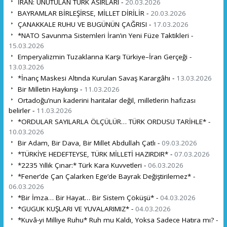
İRAN: UNUTULAN TÜRK ASIRLARI -
20.03.2026
BAYRAMLAR BİRLEŞİRSE, MİLLET DİRİLİR -
20.03.2026
ÇANAKKALE RUHU VE BUGÜNÜN ÇAĞRISI -
17.03.2026
*NATO Savunma Sistemleri İran’ın Yeni Füze Taktikleri -
15.03.2026
Emperyalizmin Tuzaklarına Karşı Türkiye–İran Gerçeği -
13.03.2026
*İnanç Maskesi Altında Kurulan Savaş Karargâhı -
13.03.2026
Bir Milletin Haykırışı -
11.03.2026
Ortadoğu’nun kaderini haritalar değil, milletlerin hafızası
belirler -
11.03.2026
*ORDULAR SAYILARLA ÖLÇÜLÜR… TÜRK ORDUSU TARİHLE* -
10.03.2026
Bir Adam, Bir Dava, Bir Millet Abdullah Çatlı -
09.03.2026
*TÜRKİYE HEDEFTEYSE, TÜRK MİLLETİ HAZIRDIR* -
07.03.2026
*2235 Yıllık Çınar:* Türk Kara Kuvvetleri -
06.03.2026
*Fener’de Çan Çalarken Ege’de Bayrak Değiştirilemez* -
06.03.2026
*Bir İmza… Bir Hayat… Bir Sistem Çöküşü* -
04.03.2026
*GUGUK KUŞLARI VE YUVALARIMIZ* -
04.03.2026
*Kuvâ-yi Milliye Ruhu* Ruh mu Kaldı, Yoksa Sadece Hatıra mı? -