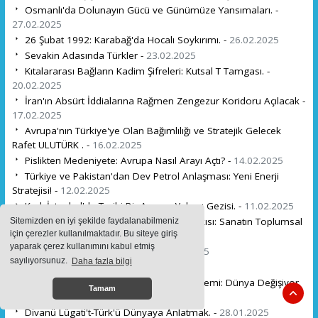
Osmanlı'da Dolunayın Gücü ve Günümüze Yansımaları. -
27.02.2025
26 Şubat 1992: Karabağ'da Hocalı Soykırımı. -
26.02.2025
Sevakin Adasında Türkler -
23.02.2025
Kıtalararası Bağların Kadim Şifreleri: Kutsal T Tamgası. -
20.02.2025
İran'ın Absürt İddialarına Rağmen Zengezur Koridoru Açılacak -
17.02.2025
Avrupa'nın Türkiye'ye Olan Bağımlılığı ve Stratejik Gelecek
Rafet ULUTÜRK . -
16.02.2025
Pislikten Medeniyete: Avrupa Nasıl Arayı Açtı? -
14.02.2025
Türkiye ve Pakistan'dan Dev Petrol Anlaşması: Yeni Enerji
Stratejisi! -
12.02.2025
Karlı İstanbul'da Tarihi Bir Avrupa Yakası Gezisi. -
11.02.2025
Zeki Müren'in Çanakkale Abidesi'ne Katkısı: Sanatın Toplumsal
Sitemizden en iyi şekilde faydalanabilmeniz
için çerezler kullanılmaktadır. Bu siteye giriş
Sorumluluğu. -
11.02.2025
yaparak çerez kullanımını kabul etmiş
Bugün günlerden 10 ŞUBAT -
09.02.2025
sayılıyorsunuz.
Daha fazla bilgi
İyiliğin Coğrafyası: -
06.02.2025
Trump'ın İfşaları ve Türkiye'nin Yeni Dönemi: Dünya Değişiyor.
Tamam
-
30.01.2025
Divanü Lügati't-Türk'ü Dünyaya Anlatmak. -
28.01.2025