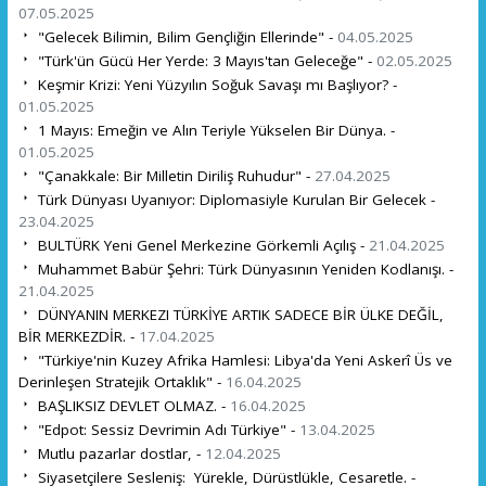
07.05.2025
"Gelecek Bilimin, Bilim Gençliğin Ellerinde" -
04.05.2025
"Türk'ün Gücü Her Yerde: 3 Mayıs'tan Geleceğe" -
02.05.2025
Keşmir Krizi: Yeni Yüzyılın Soğuk Savaşı mı Başlıyor? -
01.05.2025
1 Mayıs: Emeğin ve Alın Teriyle Yükselen Bir Dünya. -
01.05.2025
"Çanakkale: Bir Milletin Diriliş Ruhudur" -
27.04.2025
Türk Dünyası Uyanıyor: Diplomasiyle Kurulan Bir Gelecek -
23.04.2025
BULTÜRK Yeni Genel Merkezine Görkemli Açılış -
21.04.2025
Muhammet Babür Şehri: Türk Dünyasının Yeniden Kodlanışı. -
21.04.2025
DÜNYANIN MERKEZI TÜRKİYE ARTIK SADECE BİR ÜLKE DEĞİL,
BİR MERKEZDİR. -
17.04.2025
"Türkiye'nin Kuzey Afrika Hamlesi: Libya'da Yeni Askerî Üs ve
Derinleşen Stratejik Ortaklık" -
16.04.2025
BAŞLIKSIZ DEVLET OLMAZ. -
16.04.2025
"Edpot: Sessiz Devrimin Adı Türkiye" -
13.04.2025
Mutlu pazarlar dostlar, -
12.04.2025
Siyasetçilere Sesleniş: Yürekle, Dürüstlükle, Cesaretle. -