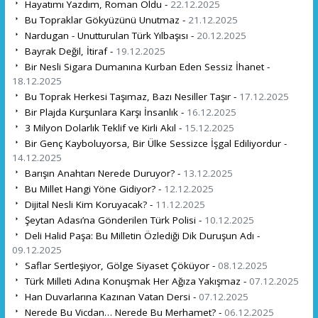
Hayatımı Yazdım, Roman Oldu -
22.12.2025
Bu Topraklar Gökyüzünü Unutmaz -
21.12.2025
Nardugan - Unutturulan Türk Yılbaşısı -
20.12.2025
Bayrak Değil, İtiraf -
19.12.2025
Bir Nesli Sigara Dumanına Kurban Eden Sessiz İhanet -
18.12.2025
Bu Toprak Herkesi Taşımaz, Bazı Nesiller Taşır -
17.12.2025
Bir Plajda Kurşunlara Karşı İnsanlık -
16.12.2025
3 Milyon Dolarlık Teklif ve Kirli Akıl -
15.12.2025
Bir Genç Kayboluyorsa, Bir Ülke Sessizce İşgal Ediliyordur -
14.12.2025
Barışın Anahtarı Nerede Duruyor? -
13.12.2025
Bu Millet Hangi Yöne Gidiyor? -
12.12.2025
Dijital Nesli Kim Koruyacak? -
11.12.2025
Şeytan Adası’na Gönderilen Türk Polisi -
10.12.2025
Deli Halid Paşa: Bu Milletin Özlediği Dik Duruşun Adı -
09.12.2025
Saflar Sertleşiyor, Gölge Siyaset Çöküyor -
08.12.2025
Türk Milleti Adına Konuşmak Her Ağıza Yakışmaz -
07.12.2025
Han Duvarlarına Kazınan Vatan Dersi -
07.12.2025
Nerede Bu Vicdan… Nerede Bu Merhamet? -
06.12.2025