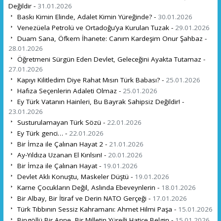
Değildir -
31.01.2026
Baskı Kimin Elinde, Adalet Kimin Yüreğinde? -
30.01.2026
Venezüela Petrolü ve Ortadoğu’ya Kurulan Tuzak -
29.01.2026
Duam Sana, Öfkem İhanete: Canım Kardeşim Onur Şahbaz -
28.01.2026
Öğretmeni Sürgün Eden Devlet, Geleceğini Ayakta Tutamaz -
27.01.2026
Kapıyı Kilitledim Diye Rahat Mısın Türk Babası? -
25.01.2026
Hafıza Seçenlerin Adaleti Olmaz -
25.01.2026
Ey Türk Vatanın Hainleri, Bu Bayrak Sahipsiz Değildir! -
23.01.2026
Susturulamayan Türk Sözü -
22.01.2026
Ey Türk genci… -
22.01.2026
Bir İmza ile Çalınan Hayat 2 -
21.01.2026
Ay-Yıldıza Uzanan El Kırılsın! -
20.01.2026
Bir İmza ile Çalınan Hayat -
19.01.2026
Devlet Aklı Konuştu, Maskeler Düştü -
19.01.2026
Karne Çocukların Değil, Aslında Ebeveynlerin -
18.01.2026
Bir Albay, Bir İtiraf ve Derin NATO Gerçeği -
17.01.2026
Türk Tıbbının Sessiz Kahramanı: Ahmet Hilmi Paşa -
15.01.2026
Bingöllü Bir Anne, Bir Milletin Yüreği Hatice Belgin -
15.01.2026