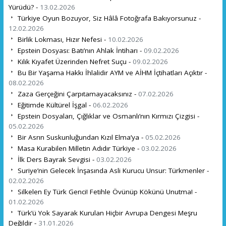
Yürüdü? -
13.02.2026
Türkiye Oyun Bozuyor, Siz Hâlâ Fotoğrafa Bakıyorsunuz -
12.02.2026
Birlik Lokması, Hızır Nefesi -
10.02.2026
Epstein Dosyası: Batı’nın Ahlak İntiharı -
09.02.2026
Kılık Kıyafet Üzerinden Nefret Suçu -
09.02.2026
Bu Bir Yaşama Hakkı İhlalidir AYM ve AİHM İçtihatları Açıktır -
08.02.2026
Zaza Gerçeğini Çarpıtamayacaksınız -
07.02.2026
Eğitimde Kültürel İşgal -
06.02.2026
Epstein Dosyaları, Çığlıklar ve Osmanlı’nın Kırmızı Çizgisi -
05.02.2026
Bir Asrın Suskunluğundan Kızıl Elma’ya -
05.02.2026
Masa Kurabilen Milletin Adıdır Türkiye -
03.02.2026
İlk Ders Bayrak Sevgisi -
03.02.2026
Suriye’nin Gelecek İnşasında Asli Kurucu Unsur: Türkmenler -
02.02.2026
Silkelen Ey Türk Genci! Fetihle Övünüp Kökünü Unutma! -
01.02.2026
Türk’ü Yok Sayarak Kurulan Hiçbir Avrupa Dengesi Meşru
Değildir -
31.01.2026