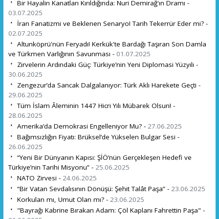
Bir Hayalin Kanatları Kırıldığında: Nuri Demirağ'ın Dramı -
03.07.2025
İran Fanatizmi ve Beklenen Senaryo! Tarih Tekerrür Eder mi? -
02.07.2025
Altunköprü'nün Feryadı! Kerkük'te Bardağı Taşıran Son Damla
ve Türkmen Varlığının Savunması -
01.07.2025
Zirvelerin Ardındaki Güç: Türkiye’nin Yeni Diplomasi Yüzyılı -
30.06.2025
Zengezur’da Sancak Dalgalanıyor: Türk Aklı Harekete Geçti -
29.06.2025
Tüm İslam Âleminin 1447 Hicri Yılı Mübarek Olsun! -
28.06.2025
Amerika’da Demokrasi Engelleniyor Mu? -
27.06.2025
Bağımsızlığın Fiyatı: Brüksel’de Yükselen Bulgar Sesi -
26.06.2025
“Yeni Bir Dünyanın Kapısı: ŞİÖ’nün Gerçekleşen Hedefi ve
Türkiye’nin Tarihi Misyonu” -
25.06.2025
NATO Zirvesi -
24.06.2025
“Bir Vatan Sevdalısının Dönüşü: Şehit Talât Paşa” -
23.06.2025
Korkulan mı, Umut Olan mı? -
23.06.2025
"Bayrağı Kabrine Bırakan Adam: Çöl Kaplanı Fahrettin Paşa" -