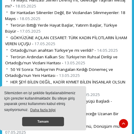
mı? -
18.05.2025
Bir Haritadan Silinenler Değil, Bir Vicdandan Silinmeyenler: 18
Mayıs -
18.05.2025
Terörün Bittiği Yerde Hayat Başlar, Yatırım Başlar, Türkiye
Büyür -
17.05.2025
GÖKYÜZÜNE AÇILAN CESARET: TÜRK KADIN PİLOTLARIN İLHAM
VEREN UÇUŞU -
17.05.2025
Ortadoğu'nun anahtarı Türkiye'ye mi verildi? -
14.05.2025
Terörün Ardından Kalkan Sis: Türkiye'nin Ruhsal Dirilişi ve
Ortadoğu'nun Vicdani Haritası -
13.05.2025
50 Yıl Sonra: Türkiye'nin Prangaları Kırdığı Dönemeç ve
Ortadoğu'nun Yeni Haritası -
13.05.2025
HER ŞEYİ BİLEN DEĞİL, KADİR KIYMET BİLEN İNSANLAR OLSUN
HAYATINIZDA -
12.05.2025
Sitemizden en iyi şekilde faydalanabilmeniz
Köpek Sadakati, İnsan Nankörlüğü -
11.05.2025
için çerezler kullanılmaktadır. Bu siteye giriş
Yeni Dönem: Türkiye'nin Medeniyet Yürüyüşü Başladı -
yaparak çerez kullanımını kabul etmiş
09.05.2025
sayılıyorsunuz.
Daha fazla bilgi
Türkiye–Pakistan Kardeşliği: Tarihten Geleceğe Uzanan Bir
Dayanışma -
07.05.2025
Tamam
Batı Medeniyeti Aynaya Bakıyor: Çöküş mü, Dönüşüm mü? -
07.05.2025