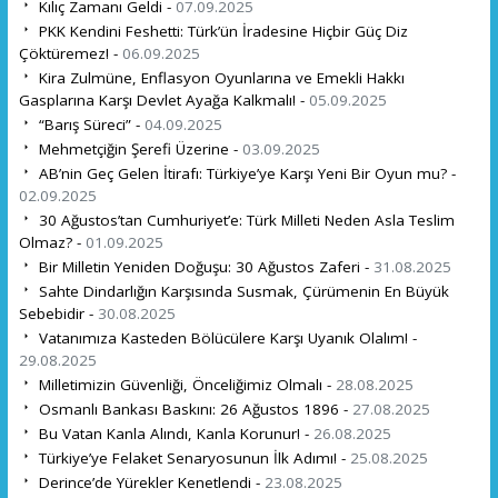
Kılıç Zamanı Geldi -
07.09.2025
PKK Kendini Feshetti: Türk’ün İradesine Hiçbir Güç Diz
Çöktüremez! -
06.09.2025
Kira Zulmüne, Enflasyon Oyunlarına ve Emekli Hakkı
Gasplarına Karşı Devlet Ayağa Kalkmalı! -
05.09.2025
“Barış Süreci” -
04.09.2025
Mehmetçiğin Şerefi Üzerine -
03.09.2025
AB’nin Geç Gelen İtirafı: Türkiye’ye Karşı Yeni Bir Oyun mu? -
02.09.2025
30 Ağustos’tan Cumhuriyet’e: Türk Milleti Neden Asla Teslim
Olmaz? -
01.09.2025
Bir Milletin Yeniden Doğuşu: 30 Ağustos Zaferi -
31.08.2025
Sahte Dindarlığın Karşısında Susmak, Çürümenin En Büyük
Sebebidir -
30.08.2025
Vatanımıza Kasteden Bölücülere Karşı Uyanık Olalım! -
29.08.2025
Milletimizin Güvenliği, Önceliğimiz Olmalı -
28.08.2025
Osmanlı Bankası Baskını: 26 Ağustos 1896 -
27.08.2025
Bu Vatan Kanla Alındı, Kanla Korunur! -
26.08.2025
Türkiye’ye Felaket Senaryosunun İlk Adımı! -
25.08.2025
Derince’de Yürekler Kenetlendi -
23.08.2025