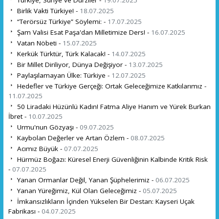
Birlik Vakti Türkiye! -
18.07.2025
“Terörsüz Türkiye” Söylemi: -
17.07.2025
Şam Valisi Esat Paşa'dan Milletimize Ders! -
16.07.2025
Vatan Nöbeti -
15.07.2025
Kerkük Türktür, Türk Kalacak! -
14.07.2025
Bir Millet Diriliyor, Dünya Değişiyor -
13.07.2025
Paylaşılamayan Ülke: Türkiye -
12.07.2025
Hedefler ve Türkiye Gerçeği: Ortak Geleceğimize Katkılarımız -
11.07.2025
50 Liradaki Hüzünlü Kadın! Fatma Aliye Hanım ve Yürek Burkan
İbret -
10.07.2025
Urmu'nun Gözyaşı -
09.07.2025
Kaybolan Değerler ve Artan Özlem -
08.07.2025
Acımız Büyük -
07.07.2025
Hürmüz Boğazı: Küresel Enerji Güvenliğinin Kalbinde Kritik Risk
-
07.07.2025
Yanan Ormanlar Değil, Yanan Şüphelerimiz -
06.07.2025
Yanan Yüreğimiz, Kül Olan Geleceğimiz -
05.07.2025
İmkansızlıkların İçinden Yükselen Bir Destan: Kayseri Uçak
Fabrikası -
04.07.2025