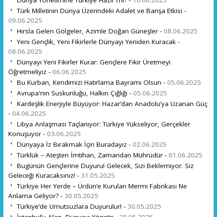
Türk Milletinin Dünya Üzerindeki Adalet ve Barışa Etkisi -
09.06.2025
Hırsla Gelen Gölgeler, Azimle Doğan Güneşler -
08.06.2025
Yeni Gençlik, Yeni Fikirlerle Dünyayı Yeniden Kuracak -
08.06.2025
Dünyayı Yeni Fikirler Kurar: Gençlere Fikir Üretmeyi
Öğretmeliyiz -
06.06.2025
Bu Kurban, Kendimizi Hatırlama Bayramı Olsun -
05.06.2025
Avrupa'nın Suskunluğu, Halkın Çığlığı -
05.06.2025
Kardeşlik Enerjiyle Büyüyor: Hazar’dan Anadolu’ya Uzanan Güç
-
04.06.2025
Libya Anlaşması Taçlanıyor: Türkiye Yükseliyor, Gerçekler
Konuşuyor -
03.06.2025
Dünyaya İz Bırakmak İçin Buradayız -
02.06.2025
Türklük – Ateşten İmtihan, Zamandan Mührüdür -
01.06.2025
Bugünün Gençlerine Duyuru! Gelecek, Sizi Beklemiyor. Siz
Geleceği Kuracaksınız! -
31.05.2025
Türkiye Her Yerde – Ürdün’e Kurulan Mermi Fabrikası Ne
Anlama Geliyor? -
30.05.2025
Türkiye’de Umutsuzlara Duyurulur! -
30.05.2025
İstanbul’u Alan, Dünyayı Yönetir -
28.05.2025