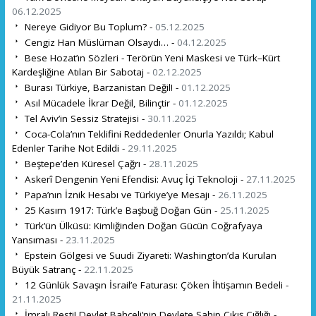
06.12.2025
Nereye Gidiyor Bu Toplum? -
05.12.2025
Cengiz Han Müslüman Olsaydı… -
04.12.2025
Bese Hozat’ın Sözleri - Terörün Yeni Maskesi ve Türk–Kürt
Kardeşliğine Atılan Bir Sabotaj -
02.12.2025
Burası Türkiye, Barzanistan Değil! -
01.12.2025
Asıl Mücadele İkrar Değil, Bilinçtir -
01.12.2025
Tel Aviv’in Sessiz Stratejisi -
30.11.2025
Coca-Cola’nın Teklifini Reddedenler Onurla Yazıldı; Kabul
Edenler Tarihe Not Edildi -
29.11.2025
Beştepe’den Küresel Çağrı -
28.11.2025
Askerî Dengenin Yeni Efendisi: Avuç İçi Teknoloji -
27.11.2025
Papa’nın İznik Hesabı ve Türkiye’ye Mesajı -
26.11.2025
25 Kasım 1917: Türk’e Başbuğ Doğan Gün -
25.11.2025
Türk’ün Ülküsü: Kimliğinden Doğan Gücün Coğrafyaya
Yansıması -
23.11.2025
Epstein Gölgesi ve Suudi Ziyareti: Washington’da Kurulan
Büyük Satranç -
22.11.2025
12 Günlük Savaşın İsrail’e Faturası: Çöken İhtişamın Bedeli -
21.11.2025
İmralı Resti! Devlet Bahçeli’nin Devlete Sahip Çıkış Çığlığı -