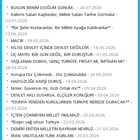
BUGÜN BENİM DOĞUM GÜNÜM… -
24.07.2026
Kalemi Satan Kaybeder, Milleti Satan Tarihe Gömülür -
03.07.2026
*Bir Şehri Kurtaranlar, Bir Milleti Ayağa Kaldıranlar* -
13.06.2026
MACIR -
29.05.2026
KİLİSE DEVLET İÇİNDE DEVLET DEĞİLDİR. -
16.05.2026
ÜÇ MAYIS: BİR GÜN DEĞİL, BİR DURUŞTUR -
01.05.2026
YAŞLANAN DÜNYA, GENÇ TÜRKİYE: FIRSAT MI, İMTİHAN MI? -
28.04.2026
Avrupa Diz Çökmedi… Diz Çöktürüldü! -
20.04.2026
HADSİZLİĞE KARŞI DURUŞ -
14.04.2026
Noter: Güvence mi, Gizli Ortak mı?* -
09.04.2026
DEVLET AKLI SUSARSA, ELÇİLER KONUŞUR! -
03.04.2026
*DÜNYA YENİDEN KURULURKEN TÜRKİYE NEREDE DURACAK?* -
27.03.2026
İÇTEN ÇÖKMEYEN MİLLET YIKILMAZ! -
25.03.2026
*Başın sağ olsun Türkiye -
22.03.2026
DEMİRİ ERİTEN MİLLETİN BAYRAMI NEVRUZ -
21.03.2026
İRAN: UNUTULAN TÜRK ASIRLARI -
20.03.2026