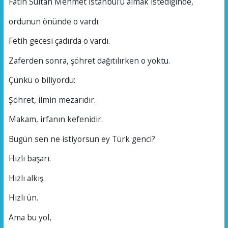
Fatih Sultan Mehmet İstanbul’u almak istediğinde,
ordunun önünde o vardı.
Fetih gecesi çadırda o vardı.
Zaferden sonra, şöhret dağıtılırken o yoktu.
Çünkü o biliyordu:
Şöhret, ilmin mezarıdır.
Makam, irfanın kefenidir.
Bugün sen ne istiyorsun ey Türk genci?
Hızlı başarı.
Hızlı alkış.
Hızlı ün.
Ama bu yol,