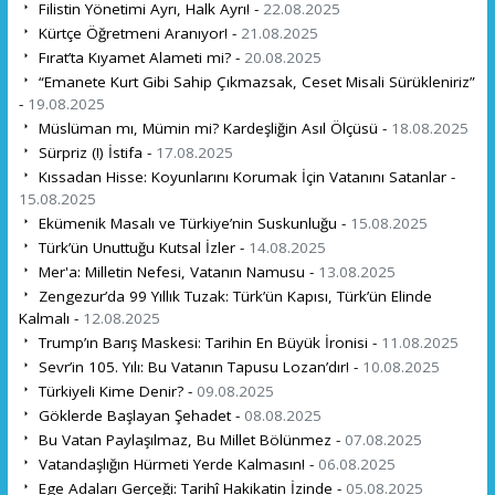
Filistin Yönetimi Ayrı, Halk Ayrı! -
22.08.2025
Kürtçe Öğretmeni Aranıyor! -
21.08.2025
Fırat’ta Kıyamet Alameti mi? -
20.08.2025
“Emanete Kurt Gibi Sahip Çıkmazsak, Ceset Misali Sürükleniriz”
-
19.08.2025
Müslüman mı, Mümin mi? Kardeşliğin Asıl Ölçüsü -
18.08.2025
Sürpriz (!) İstifa -
17.08.2025
Kıssadan Hisse: Koyunlarını Korumak İçin Vatanını Satanlar -
15.08.2025
Ekümenik Masalı ve Türkiye’nin Suskunluğu -
15.08.2025
Türk’ün Unuttuğu Kutsal İzler -
14.08.2025
Mer'a: Milletin Nefesi, Vatanın Namusu -
13.08.2025
Zengezur’da 99 Yıllık Tuzak: Türk’ün Kapısı, Türk’ün Elinde
Kalmalı -
12.08.2025
Trump’ın Barış Maskesi: Tarihin En Büyük İronisi -
11.08.2025
Sevr’in 105. Yılı: Bu Vatanın Tapusu Lozan’dır! -
10.08.2025
Türkiyeli Kime Denir? -
09.08.2025
Göklerde Başlayan Şehadet -
08.08.2025
Bu Vatan Paylaşılmaz, Bu Millet Bölünmez -
07.08.2025
Vatandaşlığın Hürmeti Yerde Kalmasın! -
06.08.2025
Ege Adaları Gerçeği: Tarihî Hakikatin İzinde -
05.08.2025