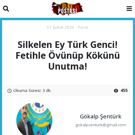
01 Şubat 2026 - Pazar
Silkelen Ey Türk Genci!
Fetihle Övünüp Kökünü
Unutma!
Okuma Süresi: 3 dk.
455
Gökalp Şentürk
gokalpsenturk@gmail.com