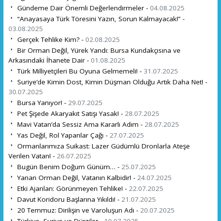
Gündeme Dair Önemli Değerlendirmeler -
04.08.2025
“Anayasaya Türk Töresini Yazın, Sorun Kalmayacak!” -
03.08.2025
Gerçek Tehlike Kim? -
02.08.2025
Bir Orman Değil, Yürek Yandı: Bursa Kundakçısına ve
Arkasındaki İhanete Dair -
01.08.2025
Türk Milliyetçileri Bu Oyuna Gelmemeli! -
31.07.2025
Suriye’de Kimin Dost, Kimin Düşman Olduğu Artık Daha Net! -
30.07.2025
Bursa Yanıyor! -
29.07.2025
Pet Şişede Akaryakıt Satışı Yasak! -
28.07.2025
Mavi Vatan’da Sessiz Ama Kararlı Adım -
28.07.2025
Yas Değil, Rol Yapanlar Çağı -
27.07.2025
Ormanlarımıza Suikast: Lazer Güdümlü Dronlarla Ateşe
Verilen Vatan! -
26.07.2025
Bugün Benim Doğum Günüm… -
25.07.2025
Yanan Orman Değil, Vatanın Kalbidir! -
24.07.2025
Etki Ajanları: Görünmeyen Tehlike! -
22.07.2025
Davut Koridoru Başlarına Yıkıldı! -
21.07.2025
20 Temmuz: Dirilişin ve Varoluşun Adı -
20.07.2025
Türkiye, Suriye ve Dürziler -
19.07.2025