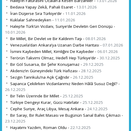
Halep’in Faturasını Öcalan’a Kesen Barzaniler -
13.01.2026
Bedava Yapay Zekâ, Pahalı Esaret -
13.01.2026
İran Düşerse Sıra Türkiye’dir -
11.01.2026
Kuklalar Sahnedeyken -
11.01.2026
Halep’te Türk’ün Vicdanı, Suriye’de Devletin Geri Dönüşü -
10.01.2026
Bir Millet, Bir Devlet ve Bir Kaldırım Taşı -
08.01.2026
Venezuela’dan Ankara’ya Uzanan Darbe Haritası -
07.01.2026
İsmini Kaybeden Millet, Kimliğini De Kaybeder -
06.01.2026
Terörün Takvimi Olmaz, Hedefi Hep Türkiye’dır -
30.12.2025
Bir Göl Susarsa, Bir Şehir Konuşamaz -
29.12.2025
Akdeniz’in Güneyindeki Türk Hafızası -
28.12.2025
Sezgin Tanrıkulu’na Açık Çağrıdır -
26.12.2025
Sapanca Çekilirken Vicdanlarımız Neden Hâlâ Susuz Değil? -
26.12.2025
Bir Telin Üzerinde Bir Millet -
25.12.2025
Türkiye Dengeyi Kurar, Gücü Hatırlatır -
25.12.2025
Cephe Suriye, Araç Libya, Mesaj Ankara -
24.12.2025
Bir Saray, Bir Rulet Masası ve Bugünün Sanal Bahis Çıkmazı -
23.12.2025
Hayatımı Yazdım, Roman Oldu -
22.12.2025