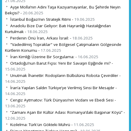
21.06.2025
Ayşe Molla’nın Adını Taşa Kazıyamayanlar, Bu Şehirde Neyin
Bekçisi? -
20.06.2025
İstanbul Boğazı’nın Stratejik Ritmi -
19.06.2025
Anadolu Bize Dar Geliyor: Batı Hayranlığı Hastalığından
Kurtulmak -
18.06.2025
Perdenin Önü İran, Arkası İsrail: -
18.06.2025
"Vadedilmiş Topraklar" ve Bölgesel Çatışmaların Gölgesinde
Kürtlerin Konumu -
17.06.2025
İran Kimliği Üzerine Bir Sorgulama: -
16.06.2025
Ortadoğu’nun Barut Fıçısı: Yeni Bir Savaşın Eşiğinde mi? -
15.06.2025
Unutmak İhanettir: Rodopların Bülbülünü Robota Çevirdiler -
14.06.2025
İran’a Yapılan Saldırı Türkiye’ye Verilmiş Sinsi Bir Mesajdır -
14.06.2025
Cengiz Aytmatov: Türk Dünyası’nın Vicdanı ve Ebedi Sesi -
13.06.2025
“Zamanı Aşan Bir Kültür Adası: Romanya’daki Başpınar Köyü” -
12.06.2025
Kızılelma: Türk'ün Gökteki Mührü -
11.06.2025
Dünya Yönetimine Türkiye Hazır mı? -
10.06.2025