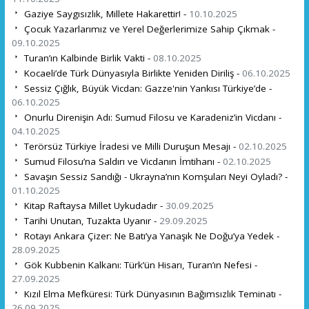
Gaziye Saygısızlık, Millete Hakarettir! -
10.10.2025
Çocuk Yazarlarımız ve Yerel Değerlerimize Sahip Çıkmak -
09.10.2025
Turan’ın Kalbinde Birlik Vakti -
08.10.2025
Kocaeli’de Türk Dünyasıyla Birlikte Yeniden Diriliş -
06.10.2025
Sessiz Çığlık, Büyük Vicdan: Gazze'nin Yankısı Türkiye’de -
06.10.2025
Onurlu Direnişin Adı: Sumud Filosu ve Karadeniz’in Vicdanı -
04.10.2025
Terörsüz Türkiye İradesi ve Milli Duruşun Mesajı -
02.10.2025
Sumud Filosu’na Saldırı ve Vicdanın İmtihanı -
02.10.2025
Savaşın Sessiz Sandığı - Ukrayna’nın Komşuları Neyi Oyladı? -
01.10.2025
Kitap Raftaysa Millet Uykudadır -
30.09.2025
Tarihi Unutan, Tuzakta Uyanır -
29.09.2025
Rotayı Ankara Çizer: Ne Batı’ya Yanaşık Ne Doğu’ya Yedek -
28.09.2025
Gök Kubbenin Kalkanı: Türk’ün Hisarı, Turan’ın Nefesi -
27.09.2025
Kızıl Elma Mefküresi: Türk Dünyasının Bağımsızlık Teminatı -
26.09.2025