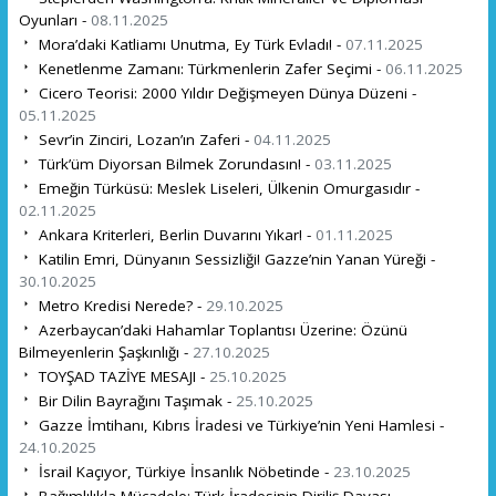
Oyunları -
08.11.2025
Mora’daki Katliamı Unutma, Ey Türk Evladı! -
07.11.2025
Kenetlenme Zamanı: Türkmenlerin Zafer Seçimi -
06.11.2025
Cicero Teorisi: 2000 Yıldır Değişmeyen Dünya Düzeni -
05.11.2025
Sevr’in Zinciri, Lozan’ın Zaferi -
04.11.2025
Türk’üm Diyorsan Bilmek Zorundasın! -
03.11.2025
Emeğin Türküsü: Meslek Liseleri, Ülkenin Omurgasıdır -
02.11.2025
Ankara Kriterleri, Berlin Duvarını Yıkar! -
01.11.2025
Katilin Emri, Dünyanın Sessizliği! Gazze’nin Yanan Yüreği -
30.10.2025
Metro Kredisi Nerede? -
29.10.2025
Azerbaycan’daki Hahamlar Toplantısı Üzerine: Özünü
Bilmeyenlerin Şaşkınlığı -
27.10.2025
TOYŞAD TAZİYE MESAJI -
25.10.2025
Bir Dilin Bayrağını Taşımak -
25.10.2025
Gazze İmtihanı, Kıbrıs İradesi ve Türkiye’nin Yeni Hamlesi -
24.10.2025
İsrail Kaçıyor, Türkiye İnsanlık Nöbetinde -
23.10.2025
Bağımlılıkla Mücadele: Türk İradesinin Diriliş Davası -