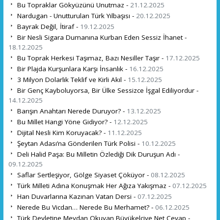
Bu Topraklar Gökyüzünü Unutmaz -
21.12.2025
Nardugan - Unutturulan Türk Yılbaşısı -
20.12.2025
Bayrak Değil, İtiraf -
19.12.2025
Bir Nesli Sigara Dumanına Kurban Eden Sessiz İhanet -
18.12.2025
Bu Toprak Herkesi Taşımaz, Bazı Nesiller Taşır -
17.12.2025
Bir Plajda Kurşunlara Karşı İnsanlık -
16.12.2025
3 Milyon Dolarlık Teklif ve Kirli Akıl -
15.12.2025
Bir Genç Kayboluyorsa, Bir Ülke Sessizce İşgal Ediliyordur -
14.12.2025
Barışın Anahtarı Nerede Duruyor? -
13.12.2025
Bu Millet Hangi Yöne Gidiyor? -
12.12.2025
Dijital Nesli Kim Koruyacak? -
11.12.2025
Şeytan Adası’na Gönderilen Türk Polisi -
10.12.2025
Deli Halid Paşa: Bu Milletin Özlediği Dik Duruşun Adı -
09.12.2025
Saflar Sertleşiyor, Gölge Siyaset Çöküyor -
08.12.2025
Türk Milleti Adına Konuşmak Her Ağıza Yakışmaz -
07.12.2025
Han Duvarlarına Kazınan Vatan Dersi -
07.12.2025
Nerede Bu Vicdan… Nerede Bu Merhamet? -
06.12.2025
Türk Devletine Meydan Okuyan Büyükelçiye Net Cevap -