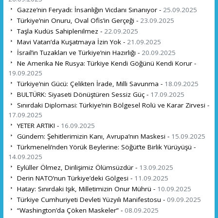
Gazze’nin Feryadı: İnsanlığın Vicdanı Sınanıyor -
25.09.2025
Türkiye’nin Onuru, Oval Ofis’in Gerçeği -
23.09.2025
Taşla Kudüs Sahiplenilmez -
22.09.2025
Mavi Vatan’da Kuşatmaya İzin Yok -
21.09.2025
İsrail’in Tuzakları ve Türkiye’nin Hazırlığı -
20.09.2025
Ne Amerika Ne Rusya: Türkiye Kendi Göğünü Kendi Korur -
19.09.2025
Türkiye’nin Gücü: Çelikten İrade, Milli Savunma -
18.09.2025
BULTÜRK: Siyaseti Dönüştüren Sessiz Güç -
17.09.2025
Sınırdaki Diplomasi: Türkiye’nin Bölgesel Rolü ve Karar Zirvesi -
17.09.2025
YETER ARTIK! -
16.09.2025
Gündem: Şehitlerimizin Kanı, Avrupa’nın Maskesi -
15.09.2025
Türkmeneli’nden Yörük Beylerine: Söğüt’te Birlik Yürüyüşü -
14.09.2025
Eylüller Ölmez, Dirilişimiz Ölümsüzdür -
13.09.2025
Derin NATO’nun Türkiye’deki Gölgesi -
11.09.2025
Hatay: Sınırdaki Işık, Milletimizin Onur Mührü -
10.09.2025
Türkiye Cumhuriyeti Devleti Yüzyılı Manifestosu -
09.09.2025
“Washington’da Çöken Maskeler” -
08.09.2025