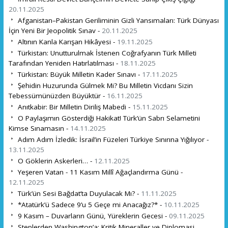
20.11.2025
Afganistan–Pakistan Geriliminin Gizli Yansımaları: Türk Dünyası
İçin Yeni Bir Jeopolitik Sınav -
20.11.2025
Altının Kanla Karışan Hikâyesi -
19.11.2025
Türkistan: Unutturulmak İstenen Coğrafyanın Türk Milleti
Tarafından Yeniden Hatırlatılması -
18.11.2025
Türkistan: Büyük Milletin Kader Sınavı -
17.11.2025
Şehidin Huzurunda Gülmek Mi? Bu Milletin Vicdanı Sizin
Tebessümünüzden Büyüktür -
16.11.2025
Anıtkabir: Bir Milletin Diriliş Mabedi -
15.11.2025
O Paylaşımın Gösterdiği Hakikat! Türk’ün Sabrı Selametini
Kimse Sınamasın -
14.11.2025
Adım Adım İzledik: İsrail’in Füzeleri Türkiye Sınırına Yığılıyor -
13.11.2025
O Göklerin Askerleri… -
12.11.2025
Yeşeren Vatan - 11 Kasım Millî Ağaçlandırma Günü -
12.11.2025
Türk’ün Sesi Bağdat’ta Duyulacak Mı? -
11.11.2025
*Atatürk’ü Sadece 9’u 5 Geçe mi Anacağız?* -
10.11.2025
9 Kasım – Duvarların Günü, Yüreklerin Gecesi -
09.11.2025
Steplerden Washington’a: Kritik Mineraller ve Diplomasi