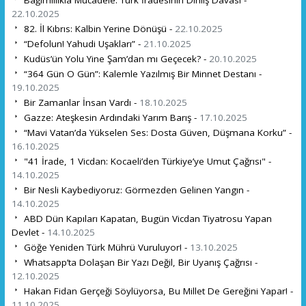
22.10.2025
82. İl Kıbrıs: Kalbin Yerine Dönüşü -
22.10.2025
“Defolun! Yahudi Uşakları” -
21.10.2025
Kudüs’ün Yolu Yine Şam’dan mı Geçecek? -
20.10.2025
“364 Gün O Gün”: Kalemle Yazılmış Bir Minnet Destanı -
19.10.2025
Bir Zamanlar İnsan Vardı -
18.10.2025
Gazze: Ateşkesin Ardındaki Yarım Barış -
17.10.2025
“Mavi Vatan’da Yükselen Ses: Dosta Güven, Düşmana Korku” -
16.10.2025
"41 İrade, 1 Vicdan: Kocaeli’den Türkiye’ye Umut Çağrısı" -
14.10.2025
Bir Nesli Kaybediyoruz: Görmezden Gelinen Yangın -
14.10.2025
ABD Dün Kapıları Kapatan, Bugün Vicdan Tiyatrosu Yapan
Devlet -
14.10.2025
Göğe Yeniden Türk Mührü Vuruluyor! -
13.10.2025
Whatsapp’ta Dolaşan Bir Yazı Değil, Bir Uyanış Çağrısı -
12.10.2025
Hakan Fidan Gerçeği Söylüyorsa, Bu Millet De Gereğini Yapar! -
11.10.2025