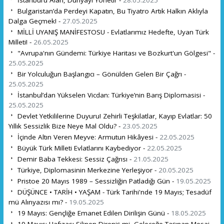
Bulgaristan’da Perdeyi Kapatın, Bu Tiyatro Artık Halkın Aklıyla
Dalga Geçmek! -
27.05.2025
MİLLİ UYANIŞ MANİFESTOSU - Evlatlarımız Hedefte, Uyan Türk
Milleti! -
26.05.2025
"Avrupa'nın Gündemi: Türkiye Haritası ve Bozkurt'un Gölgesi" -
25.05.2025
Bir Yolculuğun Başlangıcı – Gönülden Gelen Bir Çağrı -
25.05.2025
İstanbul’dan Yükselen Vicdan: Türkiye’nin Barış Diplomasisi -
25.05.2025
Devlet Yetkililerine Duyuru! Zehirli Teşkilatlar, Kayıp Evlatlar: 50
Yıllık Sessizlik Bize Neye Mal Oldu? -
23.05.2025
İçinde Altın Veren Meyve: Armutun Hikâyesi -
22.05.2025
Büyük Türk Milleti Evlatlarını Kaybediyor -
22.05.2025
Demir Baba Tekkesi: Sessiz Çağrısı -
21.05.2025
Türkiye, Diplomasinin Merkezine Yerleşiyor -
20.05.2025
Pristoe 20 Mayıs 1989 – Sessizliğin Patladığı Gün -
19.05.2025
DÜŞÜNCE • TARİH • YAŞAM - Türk Tarihi'nde 19 Mayıs; Tesadüf
mü Alınyazısı mı? -
19.05.2025
19 Mayıs: Gençliğe Emanet Edilen Dirilişin Günü -
18.05.2025
19 Mayıs: Hafızası Silinen Direniş mi, Geleceğe Taşınan Mesaj