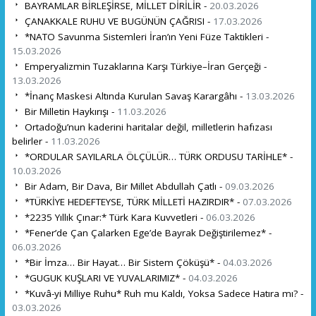
BAYRAMLAR BİRLEŞİRSE, MİLLET DİRİLİR -
20.03.2026
ÇANAKKALE RUHU VE BUGÜNÜN ÇAĞRISI -
17.03.2026
*NATO Savunma Sistemleri İran’ın Yeni Füze Taktikleri -
15.03.2026
Emperyalizmin Tuzaklarına Karşı Türkiye–İran Gerçeği -
13.03.2026
*İnanç Maskesi Altında Kurulan Savaş Karargâhı -
13.03.2026
Bir Milletin Haykırışı -
11.03.2026
Ortadoğu’nun kaderini haritalar değil, milletlerin hafızası
belirler -
11.03.2026
*ORDULAR SAYILARLA ÖLÇÜLÜR… TÜRK ORDUSU TARİHLE* -
10.03.2026
Bir Adam, Bir Dava, Bir Millet Abdullah Çatlı -
09.03.2026
*TÜRKİYE HEDEFTEYSE, TÜRK MİLLETİ HAZIRDIR* -
07.03.2026
*2235 Yıllık Çınar:* Türk Kara Kuvvetleri -
06.03.2026
*Fener’de Çan Çalarken Ege’de Bayrak Değiştirilemez* -
06.03.2026
*Bir İmza… Bir Hayat… Bir Sistem Çöküşü* -
04.03.2026
*GUGUK KUŞLARI VE YUVALARIMIZ* -
04.03.2026
*Kuvâ-yi Milliye Ruhu* Ruh mu Kaldı, Yoksa Sadece Hatıra mı? -
03.03.2026