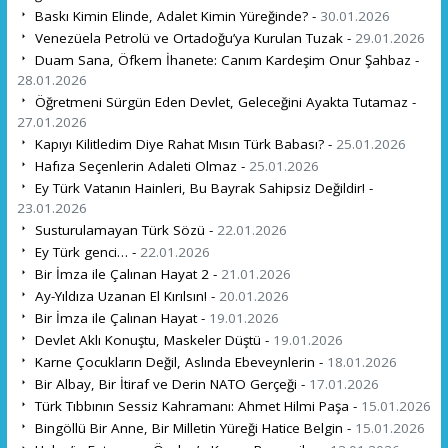
Baskı Kimin Elinde, Adalet Kimin Yüreğinde? -
30.01.2026
Venezüela Petrolü ve Ortadoğu’ya Kurulan Tuzak -
29.01.2026
Duam Sana, Öfkem İhanete: Canım Kardeşim Onur Şahbaz -
28.01.2026
Öğretmeni Sürgün Eden Devlet, Geleceğini Ayakta Tutamaz -
27.01.2026
Kapıyı Kilitledim Diye Rahat Mısın Türk Babası? -
25.01.2026
Hafıza Seçenlerin Adaleti Olmaz -
25.01.2026
Ey Türk Vatanın Hainleri, Bu Bayrak Sahipsiz Değildir! -
23.01.2026
Susturulamayan Türk Sözü -
22.01.2026
Ey Türk genci… -
22.01.2026
Bir İmza ile Çalınan Hayat 2 -
21.01.2026
Ay-Yıldıza Uzanan El Kırılsın! -
20.01.2026
Bir İmza ile Çalınan Hayat -
19.01.2026
Devlet Aklı Konuştu, Maskeler Düştü -
19.01.2026
Karne Çocukların Değil, Aslında Ebeveynlerin -
18.01.2026
Bir Albay, Bir İtiraf ve Derin NATO Gerçeği -
17.01.2026
Türk Tıbbının Sessiz Kahramanı: Ahmet Hilmi Paşa -
15.01.2026
Bingöllü Bir Anne, Bir Milletin Yüreği Hatice Belgin -
15.01.2026