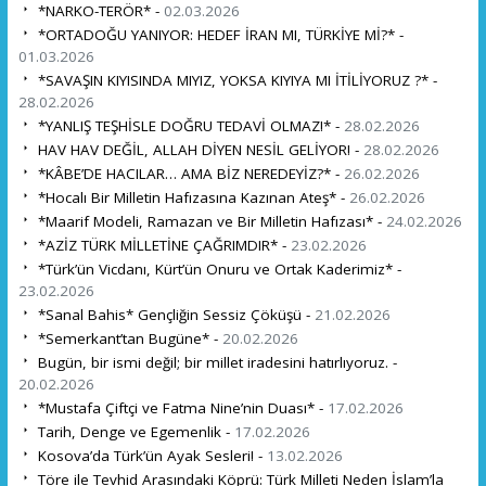
*NARKO-TERÖR* -
02.03.2026
*ORTADOĞU YANIYOR: HEDEF İRAN MI, TÜRKİYE Mİ?* -
01.03.2026
*SAVAŞIN KIYISINDA MIYIZ, YOKSA KIYIYA MI İTİLİYORUZ ?* -
28.02.2026
*YANLIŞ TEŞHİSLE DOĞRU TEDAVİ OLMAZ!* -
28.02.2026
HAV HAV DEĞİL, ALLAH DİYEN NESİL GELİYOR! -
28.02.2026
*KÂBE’DE HACILAR… AMA BİZ NEREDEYİZ?* -
26.02.2026
*Hocalı Bir Milletin Hafızasına Kazınan Ateş* -
26.02.2026
*Maarif Modeli, Ramazan ve Bir Milletin Hafızası* -
24.02.2026
*AZİZ TÜRK MİLLETİNE ÇAĞRIMDIR* -
23.02.2026
*Türk’ün Vicdanı, Kürt’ün Onuru ve Ortak Kaderimiz* -
23.02.2026
*Sanal Bahis* Gençliğin Sessiz Çöküşü -
21.02.2026
*Semerkant’tan Bugüne* -
20.02.2026
Bugün, bir ismi değil; bir millet iradesini hatırlıyoruz. -
20.02.2026
*Mustafa Çiftçi ve Fatma Nine’nin Duası* -
17.02.2026
Tarih, Denge ve Egemenlik -
17.02.2026
Kosova’da Türk’ün Ayak Sesleri! -
13.02.2026
Töre ile Tevhid Arasındaki Köprü: Türk Milleti Neden İslam’la